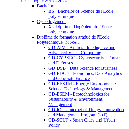
Catalogue 2019 - 2020
Bachelor
BS - Bachelor of Science de l'Ecole
polytechnique
Cycle Ingénieur
X - Diplôme d'ingénieur de l'Ecole
polytechnique
Diplôme de formation gradué de l'Ecole
Polytechnique -MSc&T
GD-AIM - Artificial Intelligence and
Advanced Visual Computing
GD-CYBSEC - Cybersecurity : Threats
and Defenses
GD-DSB - Data Science for Business
GD-EDCF - Economics, Data Analytics
and Corporate Finance
GD-EESTM - Energy Environment :
Science Technology & Management
GD-ESEM - Ecotechnologies for
Sustainability & Environment
Management
GD-IOT - Internet of Things : Innovation
and Management Program (IoT)
GD-SCUP - Smart Cities and Urban
Policy