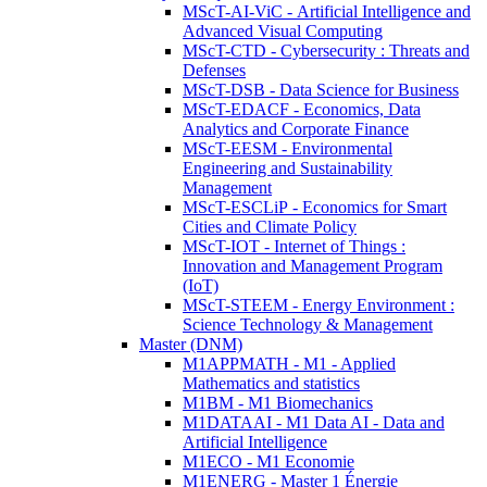
MScT-AI-ViC - Artificial Intelligence and
Advanced Visual Computing
MScT-CTD - Cybersecurity : Threats and
Defenses
MScT-DSB - Data Science for Business
MScT-EDACF - Economics, Data
Analytics and Corporate Finance
MScT-EESM - Environmental
Engineering and Sustainability
Management
MScT-ESCLiP - Economics for Smart
Cities and Climate Policy
MScT-IOT - Internet of Things :
Innovation and Management Program
(IoT)
MScT-STEEM - Energy Environment :
Science Technology & Management
Master (DNM)
M1APPMATH - M1 - Applied
Mathematics and statistics
M1BM - M1 Biomechanics
M1DATAAI - M1 Data AI - Data and
Artificial Intelligence
M1ECO - M1 Economie
M1ENERG - Master 1 Énergie