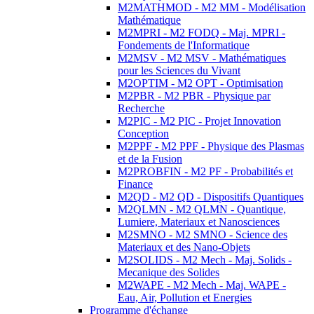
M2MATHMOD - M2 MM - Modélisation
Mathématique
M2MPRI - M2 FODQ - Maj. MPRI -
Fondements de l'Informatique
M2MSV - M2 MSV - Mathématiques
pour les Sciences du Vivant
M2OPTIM - M2 OPT - Optimisation
M2PBR - M2 PBR - Physique par
Recherche
M2PIC - M2 PIC - Projet Innovation
Conception
M2PPF - M2 PPF - Physique des Plasmas
et de la Fusion
M2PROBFIN - M2 PF - Probabilités et
Finance
M2QD - M2 QD - Dispositifs Quantiques
M2QLMN - M2 QLMN - Quantique,
Lumiere, Materiaux et Nanosciences
M2SMNO - M2 SMNO - Science des
Materiaux et des Nano-Objets
M2SOLIDS - M2 Mech - Maj. Solids -
Mecanique des Solides
M2WAPE - M2 Mech - Maj. WAPE -
Eau, Air, Pollution et Energies
Programme d'échange