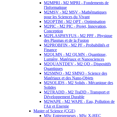
M2MPRI - M2 MPRI - Fondements de
l'Informatique
M2MSV - M2 MSV - Mathématiques
pour les Sciences du Vivant
M2OPTIM - M2 OPT - Optimisation
M2PIC - M2 PIC - Projet, Innovation,
Conception
M2PLASPHYFUS - M2 PPF - Physique
des Plasmas et de la Fusion
M2PROBFIN - M2 PF - Probabilités et
Finance
M2QLMN - M2 QLMN - Quantique,
Lumière, Matériaux et Nanosciences
M2QUANTDEV - M2 QD - Dispositifs
Quantiques
M2SMNO - M2 SMNO - Science des
Matériaux et des Nano-Objets
M2SOLIDS - M2 Solids - Mécanique des
Solides
M2TRADD - M2 TraDD - Transport et
Développement Durable
M2WAPE - M2 WAPE - Eau, Pollution de
l'Air et Energie
Master of Science (CGE)
MSc Entrepreneurs - MSc X-HEC