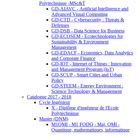
Polytechnique -MSc&T
GD-AIAVC - Artificial Intelligence and
Advanced Visual Computing
GD-CTD - Cybersecurity : Threats &
Defenses
GD-DSB - Data Science for Business
GD-ECOSEM - Ecotechnologies for
Sustainability & Environment
Management
GD-EDACF - Economics, Data Analytics
and Corporate Finance
GD-IOT - Internet of Things : Innovation
and Management Program (IoT)
GD-SCUP - Smart Cities and Urban
Policy
GD-STEEM - Energy Environment :
Science Technology & Management
Catalogue 2017 - 2018
Cycle Ingénieur
X - Diplôme d'ingénieur de l'Ecole
Polytechnique
Master (DNM)
M1QMI - M1 FODQ - Maj. QMI -
Quantique, mathematiques, informatique