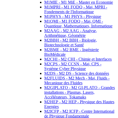
M1MIE - M1 MiE - Master en Economie
M1MPRI - M1 FODQ - Maj. MPRI -
Fondements de l'Informatique
M1PHYS - M1 PHYS - Physique
M1QMI - M1 FODQ - Maj. QMI -
Quantique, Mathematiques, Informatique
M2AAG - M2 AAG - Analyse,
Arithmétique, Géométrie
M2BBH - M2 BBH - Biologie,
Biotechnologie et Santé
M2BME - M2 BME - Ingénierie
BioMédicale
M2CHI - M2 CHI - Chimie et Interfaces
M2CPS - M2 CCSN - Maj. CPS -
Système Cyber Physique
M2DS - M2 DS - Science des données
M2FLUIDS - M2 Mech - Maj. Fluids -
Mecanique des Fluides
M2GIPLATO - M2 GI-PLATO - Grandes
installations - Plasmas, Lasers,
Accélérateurs, Tokamaks
M2HEP - M2 HEP - Physique des Hautes
Energies
M2ICFP - M2 ICFP - Centre International
de Physique Fondamentale