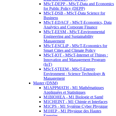
MScT-DEPP - MScT-Data and Economics
for Public Policy (DEPP)
MScT-DSB - MScT-Data Science for
Business
MScT-EDACF - MScT-Economics, Data
Analytics and Corporate Finance
MScT-EESM - MScT-Environmental
Engineering and Sustainability
Management
MScT-ESCLiP - MScT-Economics for
Smart Cities and Climate Policy
MScT-IOT - MScT-Internet of Things :
Innovation and Management Program
(IoT)
MScT-STEEM - MScT-Energy
Environment : Science Technology &
Management
Master (DNM)
M1APPMATH - M1 Mathématiques
Appliquées et Statistiques
M1BIOHEA - M1 Biologie et Santé
M1CHEINT - M1 Chimie et Interfaces
M1CPS - M1 Système Cyber Physique
M1HEP - M1 Physique des Hautes
Energies