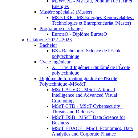
M2WAPE - M2 Eau, Pollution de l'Air et
Energies
Mastère spécialisé (Master)
MS ETRE - MS Energies Renouvelables :
Technologies et Entrepreneuriat (Master)
Programme d'échange
EuroteQ - Diplôme EuroteQ
Catalogue 2022 - 2023
Bachelor
BS - Bachelor of Science de l'Ecole
polytechnique
Cycle Ingénieur
X - Titre d’Ingénieur diplômé de l’École
polytechnique
Diplôme de formation gradué de l'Ecole
Polytechnique -MSc&T
MScT-AI-ViC - MScT-Artificial
Intelligence and Advanced Visual
Computing
MScT-CTD - MScT-Cybersecurity :
Threats and Defenses
MScT-DSB - MScT-Data Science for
Business
MScT-EDACF - MScT-Economics, Data
Analytics and Corporate Finance