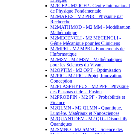
Energies
M2ICFP - M2 ICFP - Centre International
de Physique Fondamentale
M2MARES - M2 PBR - Physique par
Recherche
M2MATHMOD - M2 MM - Modélisation
Mathématique
M2MECENCLI - M2 MECENCLI -
Génie Mécanique pour les Cliniciens
M2MPRI - M2 MPRI - Fondements de
l'Informatique
M2MSV - M2 MSV - Mathématiques
pour les Sciences du Vivant
M2OPTIM - M2 OPT - Optimisation
M2PIC - M2 PIC - Projet, Innovation,
Conception
M2PLASPHYFUS - M2 PPF - Physique
des Plasmas et de la Fusion
M2PROBFIN - M2 PF - Probabilités et
Finance
M2QLMN - M2 QLMN - Quantique,
Lumière, Matériaux et Nanosciences
M2QUANTDEV - M2 QD - Dispositifs
Quantiques
M2SMNO - M2 SMNO - Science des