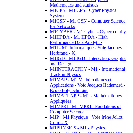
Mathematics and statistics
M1CPS - M1 CPS - Cyber Physical
Systems
M1CSN - M1 CSN - Computer Science
for Networks
M1CYBER - M1 Cyber - Cybersecurity
M1HPDA - M1 HPDA - High
Performance Data Analytics
M1I - M1 Informatique - Voie Jacques
Herbrand - X
M1IGD - M1 IGD - Interaction, Graphic
and Design
M1INTTRACPHY - M1 - International
Track in Physics
M1MAP - M1 Mathématiques et
Applications - Voie Jacques Hadamard -
École Polytechnique
M1MATHAPP - M1 - Mathématiques
Appliquées
M1MPRI - M1 MPRI - Foudations of
Computer Science
M1P - M1 Physique - Voie Irène Joliot
Curie - X
M1PHYSICS - M1 - Physics