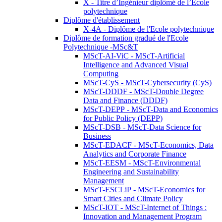
X - Titre d’Ingénieur diplômé de l’École
polytechnique
Diplôme d'établissement
X-4A - Diplôme de l'Ecole polytechnique
Diplôme de formation gradué de l'Ecole
Polytechnique -MSc&T
MScT-AI-ViC - MScT-Artificial
Intelligence and Advanced Visual
Computing
MScT-CyS - MScT-Cybersecurity (CyS)
MScT-DDDF - MScT-Double Degree
Data and Finance (DDDF)
MScT-DEPP - MScT-Data and Economics
for Public Policy (DEPP)
MScT-DSB - MScT-Data Science for
Business
MScT-EDACF - MScT-Economics, Data
Analytics and Corporate Finance
MScT-EESM - MScT-Environmental
Engineering and Sustainability
Management
MScT-ESCLiP - MScT-Economics for
Smart Cities and Climate Policy
MScT-IOT - MScT-Internet of Things :
Innovation and Management Program