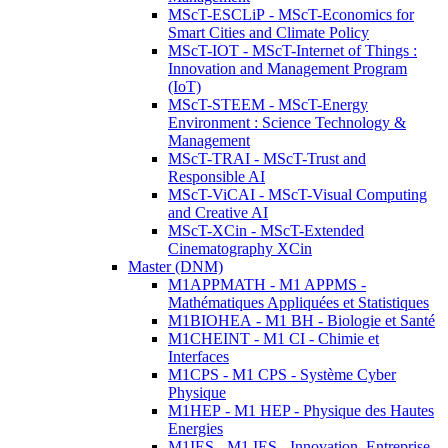
MScT-ESCLiP - MScT-Economics for
Smart Cities and Climate Policy
MScT-IOT - MScT-Internet of Things :
Innovation and Management Program
(IoT)
MScT-STEEM - MScT-Energy
Environment : Science Technology &
Management
MScT-TRAI - MScT-Trust and
Responsible AI
MScT-ViCAI - MScT-Visual Computing
and Creative AI
MScT-XCin - MScT-Extended
Cinematography XCin
Master (DNM)
M1APPMATH - M1 APPMS -
Mathématiques Appliquées et Statistiques
M1BIOHEA - M1 BH - Biologie et Santé
M1CHEINT - M1 CI - Chimie et
Interfaces
M1CPS - M1 CPS - Système Cyber
Physique
M1HEP - M1 HEP - Physique des Hautes
Energies
M1IES - M1 IES - Innovation, Entreprise