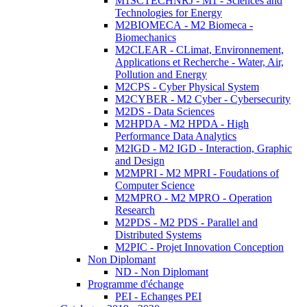
M1SCTECHNRJ - M1 - Sciences and
Technologies for Energy
M2BIOMECA - M2 Biomeca -
Biomechanics
M2CLEAR - CLimat, Environnement,
Applications et Recherche - Water, Air,
Pollution and Energy
M2CPS - Cyber Physical System
M2CYBER - M2 Cyber - Cybersecurity
M2DS - Data Sciences
M2HPDA - M2 HPDA - High
Performance Data Analytics
M2IGD - M2 IGD - Interaction, Graphic
and Design
M2MPRI - M2 MPRI - Foudations of
Computer Science
M2MPRO - M2 MPRO - Operation
Research
M2PDS - M2 PDS - Parallel and
Distributed Systems
M2PIC - Projet Innovation Conception
Non Diplomant
ND - Non Diplomant
Programme d'échange
PEI - Echanges PEI