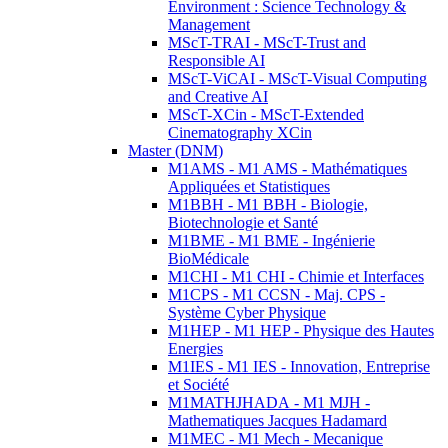
Environment : Science Technology &
Management
MScT-TRAI - MScT-Trust and
Responsible AI
MScT-ViCAI - MScT-Visual Computing
and Creative AI
MScT-XCin - MScT-Extended
Cinematography XCin
Master (DNM)
M1AMS - M1 AMS - Mathématiques
Appliquées et Statistiques
M1BBH - M1 BBH - Biologie,
Biotechnologie et Santé
M1BME - M1 BME - Ingénierie
BioMédicale
M1CHI - M1 CHI - Chimie et Interfaces
M1CPS - M1 CCSN - Maj. CPS -
Système Cyber Physique
M1HEP - M1 HEP - Physique des Hautes
Energies
M1IES - M1 IES - Innovation, Entreprise
et Société
M1MATHJHADA - M1 MJH -
Mathematiques Jacques Hadamard
M1MEC - M1 Mech - Mecanique