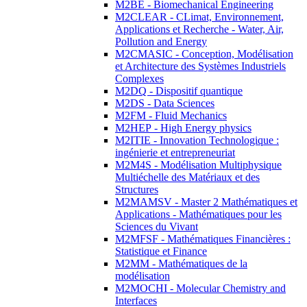
M2BE - Biomechanical Engineering
M2CLEAR - CLimat, Environnement,
Applications et Recherche - Water, Air,
Pollution and Energy
M2CMASIC - Conception, Modélisation
et Architecture des Systèmes Industriels
Complexes
M2DQ - Dispositif quantique
M2DS - Data Sciences
M2FM - Fluid Mechanics
M2HEP - High Energy physics
M2ITIE - Innovation Technologique :
ingénierie et entrepreneuriat
M2M4S - Modélisation Multiphysique
Multiéchelle des Matériaux et des
Structures
M2MAMSV - Master 2 Mathématiques et
Applications - Mathématiques pour les
Sciences du Vivant
M2MFSF - Mathématiques Financières :
Statistique et Finance
M2MM - Mathématiques de la
modélisation
M2MOCHI - Molecular Chemistry and
Interfaces