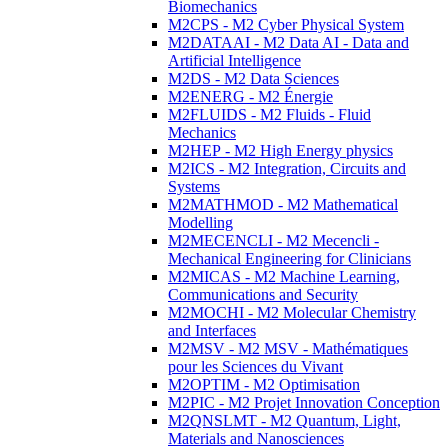
Biomechanics
M2CPS - M2 Cyber Physical System
M2DATAAI - M2 Data AI - Data and
Artificial Intelligence
M2DS - M2 Data Sciences
M2ENERG - M2 Énergie
M2FLUIDS - M2 Fluids - Fluid
Mechanics
M2HEP - M2 High Energy physics
M2ICS - M2 Integration, Circuits and
Systems
M2MATHMOD - M2 Mathematical
Modelling
M2MECENCLI - M2 Mecencli -
Mechanical Engineering for Clinicians
M2MICAS - M2 Machine Learning,
Communications and Security
M2MOCHI - M2 Molecular Chemistry
and Interfaces
M2MSV - M2 MSV - Mathématiques
pour les Sciences du Vivant
M2OPTIM - M2 Optimisation
M2PIC - M2 Projet Innovation Conception
M2QNSLMT - M2 Quantum, Light,
Materials and Nanosciences