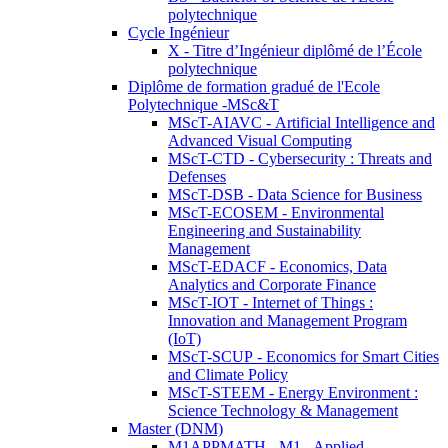
polytechnique
Cycle Ingénieur
X - Titre d’Ingénieur diplômé de l’École
polytechnique
Diplôme de formation gradué de l'Ecole
Polytechnique -MSc&T
MScT-AIAVC - Artificial Intelligence and
Advanced Visual Computing
MScT-CTD - Cybersecurity : Threats and
Defenses
MScT-DSB - Data Science for Business
MScT-ECOSEM - Environmental
Engineering and Sustainability
Management
MScT-EDACF - Economics, Data
Analytics and Corporate Finance
MScT-IOT - Internet of Things :
Innovation and Management Program
(IoT)
MScT-SCUP - Economics for Smart Cities
and Climate Policy
MScT-STEEM - Energy Environment :
Science Technology & Management
Master (DNM)
M1APPMATH - M1 - Applied