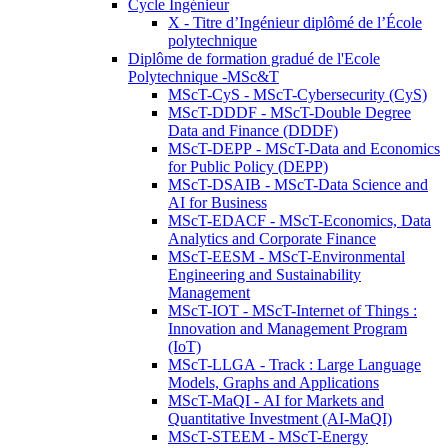
Cycle Ingénieur
X - Titre d’Ingénieur diplômé de l’École
polytechnique
Diplôme de formation gradué de l'Ecole
Polytechnique -MSc&T
MScT-CyS - MScT-Cybersecurity (CyS)
MScT-DDDF - MScT-Double Degree
Data and Finance (DDDF)
MScT-DEPP - MScT-Data and Economics
for Public Policy (DEPP)
MScT-DSAIB - MScT-Data Science and
AI for Business
MScT-EDACF - MScT-Economics, Data
Analytics and Corporate Finance
MScT-EESM - MScT-Environmental
Engineering and Sustainability
Management
MScT-IOT - MScT-Internet of Things :
Innovation and Management Program
(IoT)
MScT-LLGA - Track : Large Language
Models, Graphs and Applications
MScT-MaQI - AI for Markets and
Quantitative Investment (AI-MaQI)
MScT-STEEM - MScT-Energy