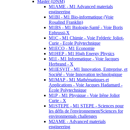
Master (DNM)
M1AME - M1 Advanced materials
engineering
M1BI - M1 Bio-informatique (Voie
Rosalind Franklin)
M1BS - M1 Biologie-Santé - Voie Boris
Ephrussi-X
M1C - M1 Chimie - Voie Fréderic Joliot-
Curie - Ecole Polytechnique
M1ECO - M1 Economie
M1HEP - M1 High Energy Physics
M1I - M1 Informatique - Voie Jacques
Herbrand - X
M1IESVIT - M1 Innovation, Entreprise, et
Société - Voie Innovation technologique
M1MAP - M1 Mathématiques et
Applications - Voie Jacques Hadamard -
École Polytechnique
M1P - M1 Physique - Voie Irène Joliot
Curie - X
M1STEPE - M1 STEPE - Sciences pour
les défis de l'environnement/Sciences for
environmentals challenges
M2AME - Advanced materials
engineering