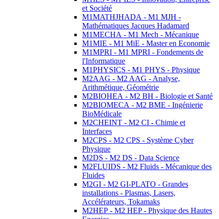
et Société
M1MATHJHADA - M1 MJH -
Mathématiques Jacques Hadamard
M1MECHA - M1 Mech - Mécanique
M1MIE - M1 MiE - Master en Economie
M1MPRI - M1 MPRI - Fondements de
l'Informatique
M1PHYSICS - M1 PHYS - Physique
M2AAG - M2 AAG - Analyse,
Arithmétique, Géométrie
M2BIOHEA - M2 BH - Biologie et Santé
M2BIOMECA - M2 BME - Ingénierie
BioMédicale
M2CHEINT - M2 CI - Chimie et
Interfaces
M2CPS - M2 CPS - Système Cyber
Physique
M2DS - M2 DS - Data Science
M2FLUIDS - M2 Fluids - Mécanique des
Fluides
M2GI - M2 GI-PLATO - Grandes
installations - Plasmas, Lasers,
Accélérateurs, Tokamaks
M2HEP - M2 HEP - Physique des Hautes