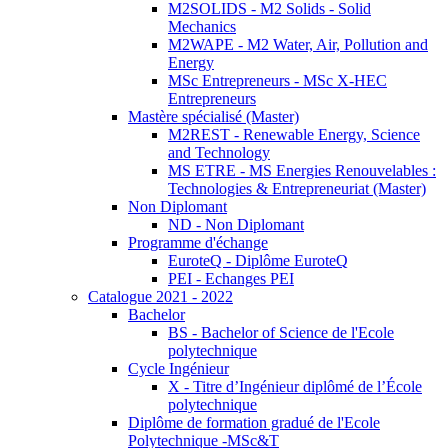
M2SOLIDS - M2 Solids - Solid
Mechanics
M2WAPE - M2 Water, Air, Pollution and
Energy
MSc Entrepreneurs - MSc X-HEC
Entrepreneurs
Mastère spécialisé (Master)
M2REST - Renewable Energy, Science
and Technology
MS ETRE - MS Energies Renouvelables :
Technologies & Entrepreneuriat (Master)
Non Diplomant
ND - Non Diplomant
Programme d'échange
EuroteQ - Diplôme EuroteQ
PEI - Echanges PEI
Catalogue 2021 - 2022
Bachelor
BS - Bachelor of Science de l'Ecole
polytechnique
Cycle Ingénieur
X - Titre d’Ingénieur diplômé de l’École
polytechnique
Diplôme de formation gradué de l'Ecole
Polytechnique -MSc&T