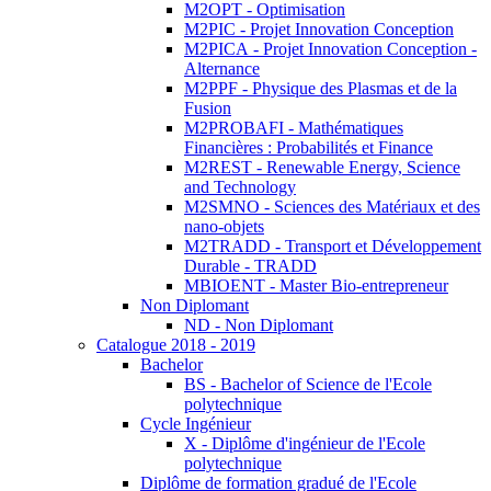
M2OPT - Optimisation
M2PIC - Projet Innovation Conception
M2PICA - Projet Innovation Conception -
Alternance
M2PPF - Physique des Plasmas et de la
Fusion
M2PROBAFI - Mathématiques
Financières : Probabilités et Finance
M2REST - Renewable Energy, Science
and Technology
M2SMNO - Sciences des Matériaux et des
nano-objets
M2TRADD - Transport et Développement
Durable - TRADD
MBIOENT - Master Bio-entrepreneur
Non Diplomant
ND - Non Diplomant
Catalogue 2018 - 2019
Bachelor
BS - Bachelor of Science de l'Ecole
polytechnique
Cycle Ingénieur
X - Diplôme d'ingénieur de l'Ecole
polytechnique
Diplôme de formation gradué de l'Ecole