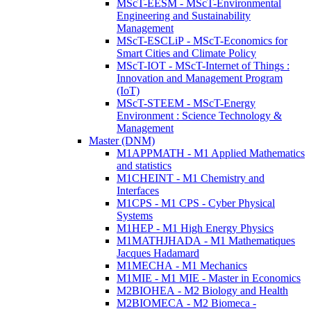
MScT-EESM - MScT-Environmental
Engineering and Sustainability
Management
MScT-ESCLiP - MScT-Economics for
Smart Cities and Climate Policy
MScT-IOT - MScT-Internet of Things :
Innovation and Management Program
(IoT)
MScT-STEEM - MScT-Energy
Environment : Science Technology &
Management
Master (DNM)
M1APPMATH - M1 Applied Mathematics
and statistics
M1CHEINT - M1 Chemistry and
Interfaces
M1CPS - M1 CPS - Cyber Physical
Systems
M1HEP - M1 High Energy Physics
M1MATHJHADA - M1 Mathematiques
Jacques Hadamard
M1MECHA - M1 Mechanics
M1MIE - M1 MIE - Master in Economics
M2BIOHEA - M2 Biology and Health
M2BIOMECA - M2 Biomeca -