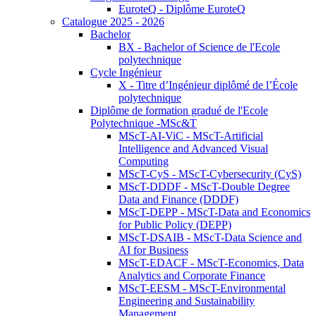
EuroteQ - Diplôme EuroteQ
Catalogue 2025 - 2026
Bachelor
BX - Bachelor of Science de l'Ecole
polytechnique
Cycle Ingénieur
X - Titre d’Ingénieur diplômé de l’École
polytechnique
Diplôme de formation gradué de l'Ecole
Polytechnique -MSc&T
MScT-AI-ViC - MScT-Artificial
Intelligence and Advanced Visual
Computing
MScT-CyS - MScT-Cybersecurity (CyS)
MScT-DDDF - MScT-Double Degree
Data and Finance (DDDF)
MScT-DEPP - MScT-Data and Economics
for Public Policy (DEPP)
MScT-DSAIB - MScT-Data Science and
AI for Business
MScT-EDACF - MScT-Economics, Data
Analytics and Corporate Finance
MScT-EESM - MScT-Environmental
Engineering and Sustainability
Management