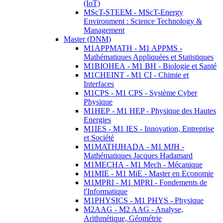
(IoT)
MScT-STEEM - MScT-Energy
Environment : Science Technology &
Management
Master (DNM)
M1APPMATH - M1 APPMS -
Mathématiques Appliquées et Statistiques
M1BIOHEA - M1 BH - Biologie et Santé
M1CHEINT - M1 CI - Chimie et
Interfaces
M1CPS - M1 CPS - Système Cyber
Physique
M1HEP - M1 HEP - Physique des Hautes
Energies
M1IES - M1 IES - Innovation, Entreprise
et Société
M1MATHJHADA - M1 MJH -
Mathématiques Jacques Hadamard
M1MECHA - M1 Mech - Mécanique
M1MIE - M1 MiE - Master en Economie
M1MPRI - M1 MPRI - Fondements de
l'Informatique
M1PHYSICS - M1 PHYS - Physique
M2AAG - M2 AAG - Analyse,
Arithmétique, Géométrie