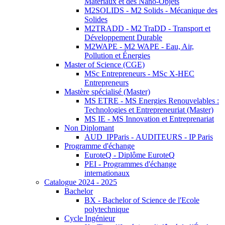
Matériaux et des Nano-Objets
M2SOLIDS - M2 Solids - Mécanique des
Solides
M2TRADD - M2 TraDD - Transport et
Développement Durable
M2WAPE - M2 WAPE - Eau, Air,
Pollution et Énergies
Master of Science (CGE)
MSc Entrepreneurs - MSc X-HEC
Entrepreneurs
Mastère spécialisé (Master)
MS ETRE - MS Energies Renouvelables :
Technologies et Entrepreneuriat (Master)
MS IE - MS Innovation et Entreprenariat
Non Diplomant
AUD_IPParis - AUDITEURS - IP Paris
Programme d'échange
EuroteQ - Diplôme EuroteQ
PEI - Programmes d'échange
internationaux
Catalogue 2024 - 2025
Bachelor
BX - Bachelor of Science de l'Ecole
polytechnique
Cycle Ingénieur