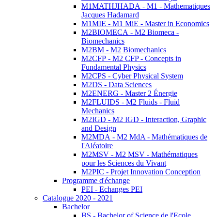
M1MATHJHADA - M1 - Mathematiques
Jacques Hadamard
M1MIE - M1 MiE - Master in Economics
M2BIOMECA - M2 Biomeca -
Biomechanics
M2BM - M2 Biomechanics
M2CFP - M2 CFP - Concepts in
Fundamental Physics
M2CPS - Cyber Physical System
M2DS - Data Sciences
M2ENERG - Master 2 Énergie
M2FLUIDS - M2 Fluids - Fluid
Mechanics
M2IGD - M2 IGD - Interaction, Graphic
and Design
M2MDA - M2 MdA - Mathématiques de
l'Aléatoire
M2MSV - M2 MSV - Mathématiques
pour les Sciences du Vivant
M2PIC - Projet Innovation Conception
Programme d'échange
PEI - Echanges PEI
Catalogue 2020 - 2021
Bachelor
BS - Bachelor of Science de l'Ecole