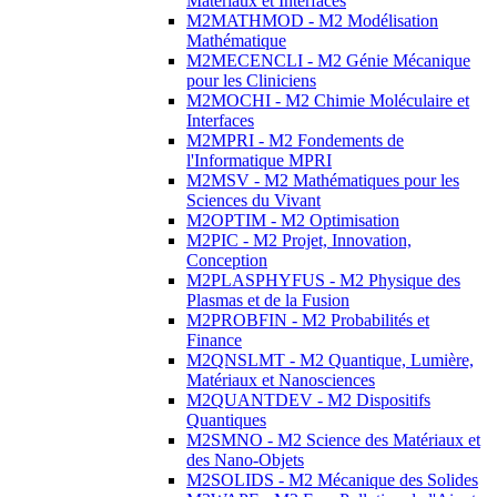
Matériaux et Interfaces
M2MATHMOD - M2 Modélisation
Mathématique
M2MECENCLI - M2 Génie Mécanique
pour les Cliniciens
M2MOCHI - M2 Chimie Moléculaire et
Interfaces
M2MPRI - M2 Fondements de
l'Informatique MPRI
M2MSV - M2 Mathématiques pour les
Sciences du Vivant
M2OPTIM - M2 Optimisation
M2PIC - M2 Projet, Innovation,
Conception
M2PLASPHYFUS - M2 Physique des
Plasmas et de la Fusion
M2PROBFIN - M2 Probabilités et
Finance
M2QNSLMT - M2 Quantique, Lumière,
Matériaux et Nanosciences
M2QUANTDEV - M2 Dispositifs
Quantiques
M2SMNO - M2 Science des Matériaux et
des Nano-Objets
M2SOLIDS - M2 Mécanique des Solides