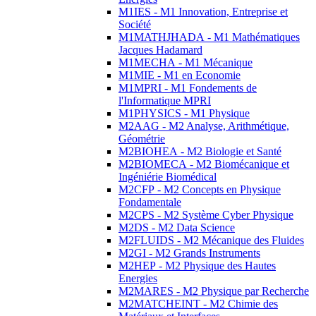
M1IES - M1 Innovation, Entreprise et
Société
M1MATHJHADA - M1 Mathématiques
Jacques Hadamard
M1MECHA - M1 Mécanique
M1MIE - M1 en Economie
M1MPRI - M1 Fondements de
l'Informatique MPRI
M1PHYSICS - M1 Physique
M2AAG - M2 Analyse, Arithmétique,
Géométrie
M2BIOHEA - M2 Biologie et Santé
M2BIOMECA - M2 Biomécanique et
Ingéniérie Biomédical
M2CFP - M2 Concepts en Physique
Fondamentale
M2CPS - M2 Système Cyber Physique
M2DS - M2 Data Science
M2FLUIDS - M2 Mécanique des Fluides
M2GI - M2 Grands Instruments
M2HEP - M2 Physique des Hautes
Energies
M2MARES - M2 Physique par Recherche
M2MATCHEINT - M2 Chimie des