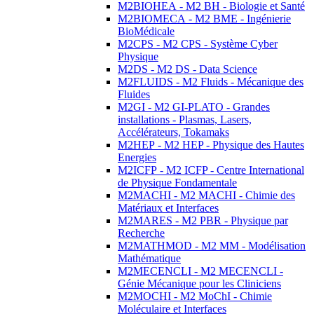
M2BIOHEA - M2 BH - Biologie et Santé
M2BIOMECA - M2 BME - Ingénierie
BioMédicale
M2CPS - M2 CPS - Système Cyber
Physique
M2DS - M2 DS - Data Science
M2FLUIDS - M2 Fluids - Mécanique des
Fluides
M2GI - M2 GI-PLATO - Grandes
installations - Plasmas, Lasers,
Accélérateurs, Tokamaks
M2HEP - M2 HEP - Physique des Hautes
Energies
M2ICFP - M2 ICFP - Centre International
de Physique Fondamentale
M2MACHI - M2 MACHI - Chimie des
Matériaux et Interfaces
M2MARES - M2 PBR - Physique par
Recherche
M2MATHMOD - M2 MM - Modélisation
Mathématique
M2MECENCLI - M2 MECENCLI -
Génie Mécanique pour les Cliniciens
M2MOCHI - M2 MoChI - Chimie
Moléculaire et Interfaces