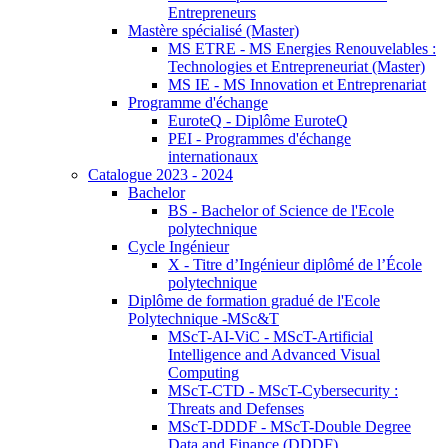
Entrepreneurs
Mastère spécialisé (Master)
MS ETRE - MS Energies Renouvelables :
Technologies et Entrepreneuriat (Master)
MS IE - MS Innovation et Entreprenariat
Programme d'échange
EuroteQ - Diplôme EuroteQ
PEI - Programmes d'échange
internationaux
Catalogue 2023 - 2024
Bachelor
BS - Bachelor of Science de l'Ecole
polytechnique
Cycle Ingénieur
X - Titre d’Ingénieur diplômé de l’École
polytechnique
Diplôme de formation gradué de l'Ecole
Polytechnique -MSc&T
MScT-AI-ViC - MScT-Artificial
Intelligence and Advanced Visual
Computing
MScT-CTD - MScT-Cybersecurity :
Threats and Defenses
MScT-DDDF - MScT-Double Degree
Data and Finance (DDDF)