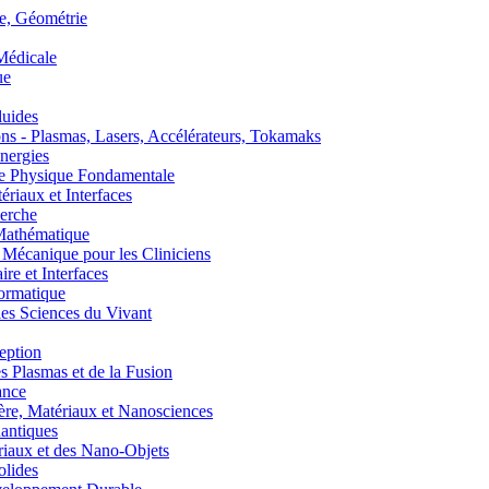
, Géométrie
édicale
ue
uides
s - Plasmas, Lasers, Accélérateurs, Tokamaks
nergies
de Physique Fondamentale
aux et Interfaces
erche
athématique
anique pour les Cliniciens
 et Interfaces
ormatique
s Sciences du Vivant
eption
lasmas et de la Fusion
ance
, Matériaux et Nanosciences
ntiques
aux et des Nano-Objets
lides