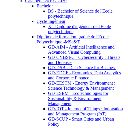
Catalogue 2019 - 2020
Bachelor
BS - Bachelor of Science de l'Ecole
polytechnique
Cycle Ingénieur
X - Diplôme d'ingénieur de l'Ecole
polytechnique
Diplôme de formation gradué de l'Ecole
Polytechnique -MSc&T
GD-AIM - Artificial Intelligence and
Advanced Visual Computing
GD-CYBSEC - Cybersecurity : Threats
and Defenses
GD-DSB - Data Science for Business
GD-EDCF - Economics, Data Analytics
and Corporate Finance
GD-EESTM - Energy Environment :
Science Technology & Management
GD-ESEM - Ecotechnologies for
Sustainability & Environment
Management
GD-IOT - Internet of Things : Innovation
and Management Program (IoT)
GD-SCUP - Smart Cities and Urban
Policy