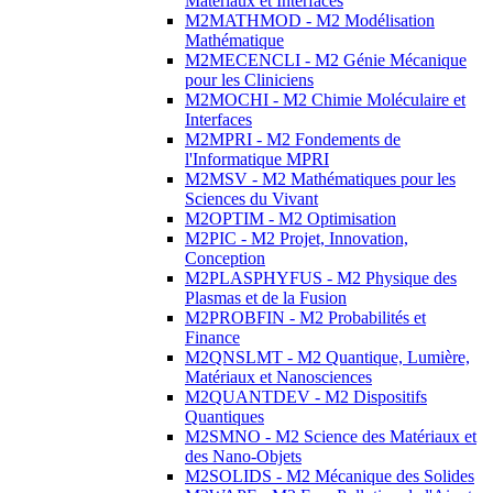
Matériaux et Interfaces
M2MATHMOD - M2 Modélisation
Mathématique
M2MECENCLI - M2 Génie Mécanique
pour les Cliniciens
M2MOCHI - M2 Chimie Moléculaire et
Interfaces
M2MPRI - M2 Fondements de
l'Informatique MPRI
M2MSV - M2 Mathématiques pour les
Sciences du Vivant
M2OPTIM - M2 Optimisation
M2PIC - M2 Projet, Innovation,
Conception
M2PLASPHYFUS - M2 Physique des
Plasmas et de la Fusion
M2PROBFIN - M2 Probabilités et
Finance
M2QNSLMT - M2 Quantique, Lumière,
Matériaux et Nanosciences
M2QUANTDEV - M2 Dispositifs
Quantiques
M2SMNO - M2 Science des Matériaux et
des Nano-Objets
M2SOLIDS - M2 Mécanique des Solides