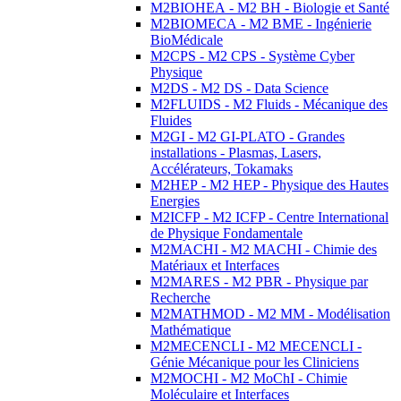
M2BIOHEA - M2 BH - Biologie et Santé
M2BIOMECA - M2 BME - Ingénierie
BioMédicale
M2CPS - M2 CPS - Système Cyber
Physique
M2DS - M2 DS - Data Science
M2FLUIDS - M2 Fluids - Mécanique des
Fluides
M2GI - M2 GI-PLATO - Grandes
installations - Plasmas, Lasers,
Accélérateurs, Tokamaks
M2HEP - M2 HEP - Physique des Hautes
Energies
M2ICFP - M2 ICFP - Centre International
de Physique Fondamentale
M2MACHI - M2 MACHI - Chimie des
Matériaux et Interfaces
M2MARES - M2 PBR - Physique par
Recherche
M2MATHMOD - M2 MM - Modélisation
Mathématique
M2MECENCLI - M2 MECENCLI -
Génie Mécanique pour les Cliniciens
M2MOCHI - M2 MoChI - Chimie
Moléculaire et Interfaces