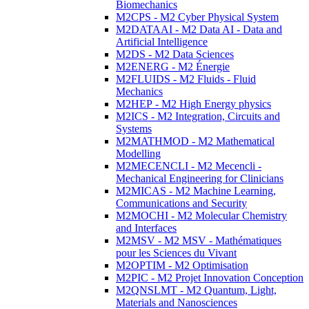
Biomechanics
M2CPS - M2 Cyber Physical System
M2DATAAI - M2 Data AI - Data and
Artificial Intelligence
M2DS - M2 Data Sciences
M2ENERG - M2 Énergie
M2FLUIDS - M2 Fluids - Fluid
Mechanics
M2HEP - M2 High Energy physics
M2ICS - M2 Integration, Circuits and
Systems
M2MATHMOD - M2 Mathematical
Modelling
M2MECENCLI - M2 Mecencli -
Mechanical Engineering for Clinicians
M2MICAS - M2 Machine Learning,
Communications and Security
M2MOCHI - M2 Molecular Chemistry
and Interfaces
M2MSV - M2 MSV - Mathématiques
pour les Sciences du Vivant
M2OPTIM - M2 Optimisation
M2PIC - M2 Projet Innovation Conception
M2QNSLMT - M2 Quantum, Light,
Materials and Nanosciences