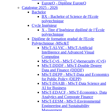
EuroteQ - Diplôme EuroteQ
Catalogue 2025 - 2026
Bachelor
BX - Bachelor of Science de l'Ecole
polytechnique
Cycle Ingénieur
X - Titre d’Ingénieur diplômé de l’École
polytechnique
Diplôme de formation gradué de l'Ecole
Polytechnique -MSc&T
MScT-AI-ViC - MScT-Artificial
Intelligence and Advanced Visual
Computing
MScT-CyS - MScT-Cybersecurity (CyS)
MScT-DDDF - MScT-Double Degree
Data and Finance (DDDF)
MScT-DEPP - MScT-Data and Economics
for Public Policy (DEPP)
MScT-DSAIB - MScT-Data Science and
AI for Business
MScT-EDACF - MScT-Economics, Data
Analytics and Corporate Finance
MScT-EESM - MScT-Environmental
Engineering and Sustainability
Management