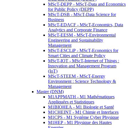
MScT-DEPP - MScT-Data and Economics
for Public Policy (DEPP)
MScT-DSB - MScT-Data Science for
Business
MScT-EDACF - MScT-Economics, Data
Analytics and Corporate Finance
MScT-EESM - MScT-Environmental
Engineering and Sustainability
Management
MScT-ESCLiP - MScT-Economics for
Smart Cities and Climate Policy
MScT-IOT - MScT-Internet of Things :
Innovation and Management Program
(IoT)
MScT-STEEM - MScT-Energy
Environment : Science Technology &
Management
Master (DNM)
M1APPMATH - M1 Mathématiques
Appliquées et Statistiques
M1BIOHEA - M1 Biologie et Santé
M1CHEINT - M1 Chimie et Interfaces
M1CPS - M1 Système Cyber Physique
M1HEP - M1 Physique des Hautes
Energies