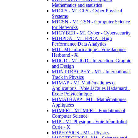
Mathematics and statistics
M1CPS - M1 CPS - Cyber Physical
Systems
M1CSN - M1 CSN - Computer Science
for Networks
M1CYBER - M1 Cyber - Cybersecurity
M1HPDA - M1 HPDA - High
Performance Data Analytics
M1I - M1 Informatique - Voie Jacques
Herbrand - X
M1IGD - M1 IGD - Interaction, Graphic
and Design
M1INTTRACPHY - M1 - International
Track in Physics
M1MAP - M1 Mathématiques et
Applications - Voie Jacques Hadamard -
École Polytechnique
M1MATHAPP - M1 - Mathématiques
Appliquées
M1MPRI - M1 MPRI - Foudations of
Computer Science
M1P - M1 Physique - Voie Irène Joliot
Curie - X
M1PHYSICS - M1 - Physics