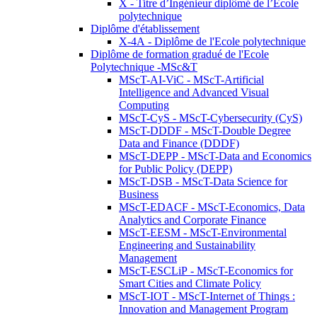
X - Titre d’Ingénieur diplômé de l’École
polytechnique
Diplôme d'établissement
X-4A - Diplôme de l'Ecole polytechnique
Diplôme de formation gradué de l'Ecole
Polytechnique -MSc&T
MScT-AI-ViC - MScT-Artificial
Intelligence and Advanced Visual
Computing
MScT-CyS - MScT-Cybersecurity (CyS)
MScT-DDDF - MScT-Double Degree
Data and Finance (DDDF)
MScT-DEPP - MScT-Data and Economics
for Public Policy (DEPP)
MScT-DSB - MScT-Data Science for
Business
MScT-EDACF - MScT-Economics, Data
Analytics and Corporate Finance
MScT-EESM - MScT-Environmental
Engineering and Sustainability
Management
MScT-ESCLiP - MScT-Economics for
Smart Cities and Climate Policy
MScT-IOT - MScT-Internet of Things :
Innovation and Management Program