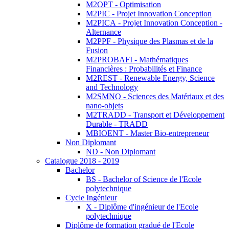
M2OPT - Optimisation
M2PIC - Projet Innovation Conception
M2PICA - Projet Innovation Conception -
Alternance
M2PPF - Physique des Plasmas et de la
Fusion
M2PROBAFI - Mathématiques
Financières : Probabilités et Finance
M2REST - Renewable Energy, Science
and Technology
M2SMNO - Sciences des Matériaux et des
nano-objets
M2TRADD - Transport et Développement
Durable - TRADD
MBIOENT - Master Bio-entrepreneur
Non Diplomant
ND - Non Diplomant
Catalogue 2018 - 2019
Bachelor
BS - Bachelor of Science de l'Ecole
polytechnique
Cycle Ingénieur
X - Diplôme d'ingénieur de l'Ecole
polytechnique
Diplôme de formation gradué de l'Ecole