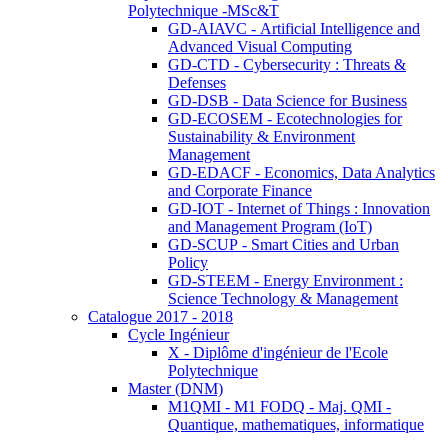
Polytechnique -MSc&T
GD-AIAVC - Artificial Intelligence and
Advanced Visual Computing
GD-CTD - Cybersecurity : Threats &
Defenses
GD-DSB - Data Science for Business
GD-ECOSEM - Ecotechnologies for
Sustainability & Environment
Management
GD-EDACF - Economics, Data Analytics
and Corporate Finance
GD-IOT - Internet of Things : Innovation
and Management Program (IoT)
GD-SCUP - Smart Cities and Urban
Policy
GD-STEEM - Energy Environment :
Science Technology & Management
Catalogue 2017 - 2018
Cycle Ingénieur
X - Diplôme d'ingénieur de l'Ecole
Polytechnique
Master (DNM)
M1QMI - M1 FODQ - Maj. QMI -
Quantique, mathematiques, informatique