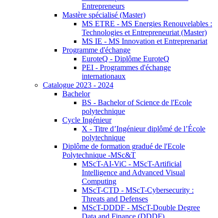
Entrepreneurs
Mastère spécialisé (Master)
MS ETRE - MS Energies Renouvelables :
Technologies et Entrepreneuriat (Master)
MS IE - MS Innovation et Entreprenariat
Programme d'échange
EuroteQ - Diplôme EuroteQ
PEI - Programmes d'échange
internationaux
Catalogue 2023 - 2024
Bachelor
BS - Bachelor of Science de l'Ecole
polytechnique
Cycle Ingénieur
X - Titre d’Ingénieur diplômé de l’École
polytechnique
Diplôme de formation gradué de l'Ecole
Polytechnique -MSc&T
MScT-AI-ViC - MScT-Artificial
Intelligence and Advanced Visual
Computing
MScT-CTD - MScT-Cybersecurity :
Threats and Defenses
MScT-DDDF - MScT-Double Degree
Data and Finance (DDDF)