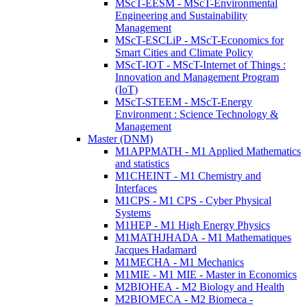
MScT-EESM - MScT-Environmental
Engineering and Sustainability
Management
MScT-ESCLiP - MScT-Economics for
Smart Cities and Climate Policy
MScT-IOT - MScT-Internet of Things :
Innovation and Management Program
(IoT)
MScT-STEEM - MScT-Energy
Environment : Science Technology &
Management
Master (DNM)
M1APPMATH - M1 Applied Mathematics
and statistics
M1CHEINT - M1 Chemistry and
Interfaces
M1CPS - M1 CPS - Cyber Physical
Systems
M1HEP - M1 High Energy Physics
M1MATHJHADA - M1 Mathematiques
Jacques Hadamard
M1MECHA - M1 Mechanics
M1MIE - M1 MIE - Master in Economics
M2BIOHEA - M2 Biology and Health
M2BIOMECA - M2 Biomeca -