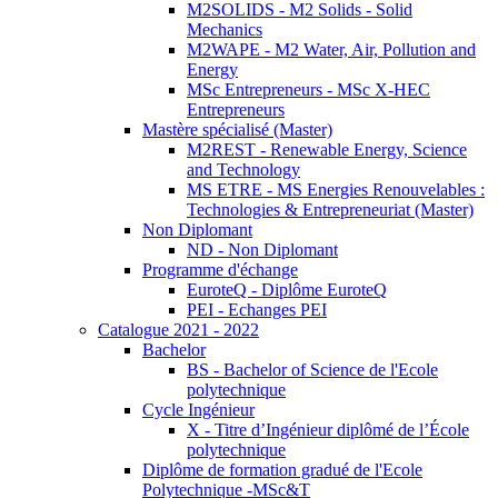
M2SOLIDS - M2 Solids - Solid
Mechanics
M2WAPE - M2 Water, Air, Pollution and
Energy
MSc Entrepreneurs - MSc X-HEC
Entrepreneurs
Mastère spécialisé (Master)
M2REST - Renewable Energy, Science
and Technology
MS ETRE - MS Energies Renouvelables :
Technologies & Entrepreneuriat (Master)
Non Diplomant
ND - Non Diplomant
Programme d'échange
EuroteQ - Diplôme EuroteQ
PEI - Echanges PEI
Catalogue 2021 - 2022
Bachelor
BS - Bachelor of Science de l'Ecole
polytechnique
Cycle Ingénieur
X - Titre d’Ingénieur diplômé de l’École
polytechnique
Diplôme de formation gradué de l'Ecole
Polytechnique -MSc&T