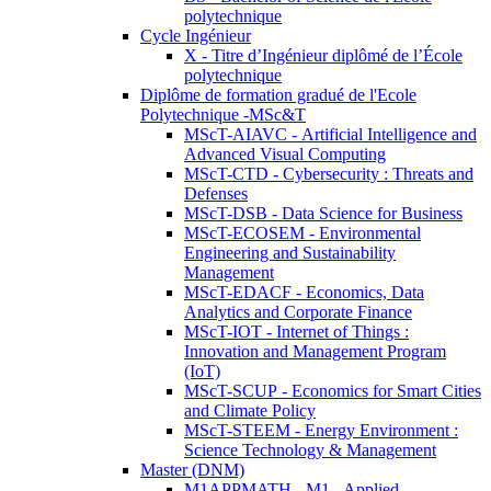
polytechnique
Cycle Ingénieur
X - Titre d’Ingénieur diplômé de l’École
polytechnique
Diplôme de formation gradué de l'Ecole
Polytechnique -MSc&T
MScT-AIAVC - Artificial Intelligence and
Advanced Visual Computing
MScT-CTD - Cybersecurity : Threats and
Defenses
MScT-DSB - Data Science for Business
MScT-ECOSEM - Environmental
Engineering and Sustainability
Management
MScT-EDACF - Economics, Data
Analytics and Corporate Finance
MScT-IOT - Internet of Things :
Innovation and Management Program
(IoT)
MScT-SCUP - Economics for Smart Cities
and Climate Policy
MScT-STEEM - Energy Environment :
Science Technology & Management
Master (DNM)
M1APPMATH - M1 - Applied