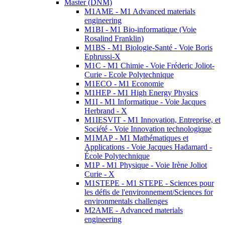
Master (DNM)
M1AME - M1 Advanced materials
engineering
M1BI - M1 Bio-informatique (Voie
Rosalind Franklin)
M1BS - M1 Biologie-Santé - Voie Boris
Ephrussi-X
M1C - M1 Chimie - Voie Fréderic Joliot-
Curie - Ecole Polytechnique
M1ECO - M1 Economie
M1HEP - M1 High Energy Physics
M1I - M1 Informatique - Voie Jacques
Herbrand - X
M1IESVIT - M1 Innovation, Entreprise, et
Société - Voie Innovation technologique
M1MAP - M1 Mathématiques et
Applications - Voie Jacques Hadamard -
École Polytechnique
M1P - M1 Physique - Voie Irène Joliot
Curie - X
M1STEPE - M1 STEPE - Sciences pour
les défis de l'environnement/Sciences for
environmentals challenges
M2AME - Advanced materials
engineering