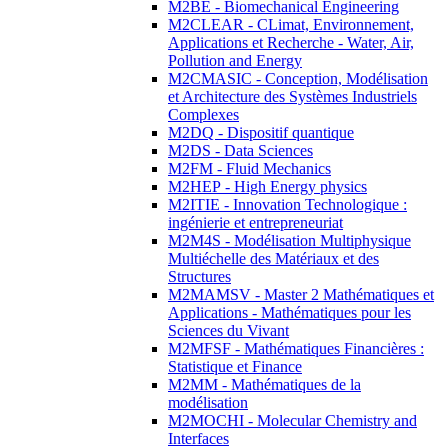
M2BE - Biomechanical Engineering
M2CLEAR - CLimat, Environnement,
Applications et Recherche - Water, Air,
Pollution and Energy
M2CMASIC - Conception, Modélisation
et Architecture des Systèmes Industriels
Complexes
M2DQ - Dispositif quantique
M2DS - Data Sciences
M2FM - Fluid Mechanics
M2HEP - High Energy physics
M2ITIE - Innovation Technologique :
ingénierie et entrepreneuriat
M2M4S - Modélisation Multiphysique
Multiéchelle des Matériaux et des
Structures
M2MAMSV - Master 2 Mathématiques et
Applications - Mathématiques pour les
Sciences du Vivant
M2MFSF - Mathématiques Financières :
Statistique et Finance
M2MM - Mathématiques de la
modélisation
M2MOCHI - Molecular Chemistry and
Interfaces