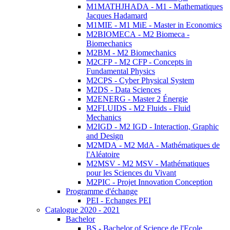
M1MATHJHADA - M1 - Mathematiques
Jacques Hadamard
M1MIE - M1 MiE - Master in Economics
M2BIOMECA - M2 Biomeca -
Biomechanics
M2BM - M2 Biomechanics
M2CFP - M2 CFP - Concepts in
Fundamental Physics
M2CPS - Cyber Physical System
M2DS - Data Sciences
M2ENERG - Master 2 Énergie
M2FLUIDS - M2 Fluids - Fluid
Mechanics
M2IGD - M2 IGD - Interaction, Graphic
and Design
M2MDA - M2 MdA - Mathématiques de
l'Aléatoire
M2MSV - M2 MSV - Mathématiques
pour les Sciences du Vivant
M2PIC - Projet Innovation Conception
Programme d'échange
PEI - Echanges PEI
Catalogue 2020 - 2021
Bachelor
BS - Bachelor of Science de l'Ecole