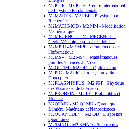
Energies
M2ICFP - M2 ICFP - Centre International
de Physique Fondamentale
M2MARES - M2 PBR - Physique par
Recherche
M2MATHMOD - M2 MM - Modélisation
Mathématique
M2MECENCLI - M2 MECENCLI -
Génie Mécanique pour les Cliniciens
M2MPRI - M2 MPRI - Fondements de
l'Informatique
M2MSV - M2 MSV - Mathématiques
pour les Sciences du Vivant
M2OPTIM - M2 OPT - Optimisation
M2PIC - M2 PIC - Projet, Innovation,
Conception
M2PLASPHYFUS - M2 PPF - Physique
des Plasmas et de la Fusion
M2PROBFIN - M2 PF - Probabilités et
Finance
M2QLMN - M2 QLMN - Quantique,
Lumière, Matériaux et Nanosciences
M2QUANTDEV - M2 QD - Dispositifs
Quantiques
M2SMNO - M2 SMNO - Science des