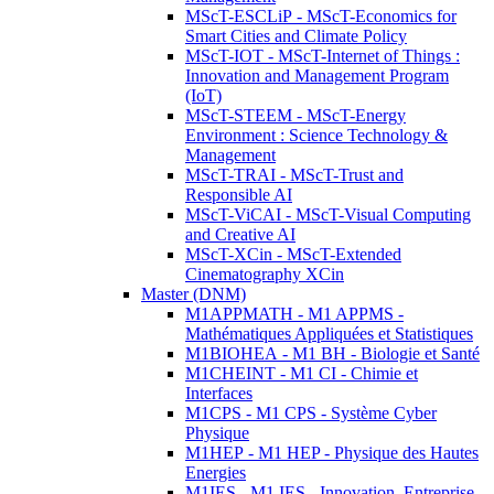
MScT-ESCLiP - MScT-Economics for
Smart Cities and Climate Policy
MScT-IOT - MScT-Internet of Things :
Innovation and Management Program
(IoT)
MScT-STEEM - MScT-Energy
Environment : Science Technology &
Management
MScT-TRAI - MScT-Trust and
Responsible AI
MScT-ViCAI - MScT-Visual Computing
and Creative AI
MScT-XCin - MScT-Extended
Cinematography XCin
Master (DNM)
M1APPMATH - M1 APPMS -
Mathématiques Appliquées et Statistiques
M1BIOHEA - M1 BH - Biologie et Santé
M1CHEINT - M1 CI - Chimie et
Interfaces
M1CPS - M1 CPS - Système Cyber
Physique
M1HEP - M1 HEP - Physique des Hautes
Energies
M1IES - M1 IES - Innovation, Entreprise