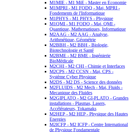
M1MIE - M1 MiE - Master en Economie
M1MPRI - M1 FODQ - Maj. MPRI -
Fondements de l'Informatique
M1PHYS - M1 PHYS - Physique
M1QMI - M1 FODQ - Maj. QMI -
Quantique, Mathematiques, Informatique
M2AAG - M2 AAG - Analyse,
Arithmétique, Géométrie
M2BBH - M2 BBH - Biologie,
Biotechnologie et Santé
M2BME - M2 BME - Ingénierie
BioMédicale
M2CHI - M2 CHI - Chimie et Interfaces
M2CPS - M2 CCSN - Maj. CPS -
Système Cyber Physique
M2DS - M2 DS - Science des données
M2FLUIDS - M2 Mech - Maj. Fluids -
Mecanique des Fluides
M2GIPLATO - M2 GI-PLATO - Grandes
installations - Plasmas, Lasers,
Accélérateurs, Tokamaks
M2HEP - M2 HEP - Physique des Hautes
Energies
M2ICFP - M2 ICFP - Centre International
de Physique Fondamentale