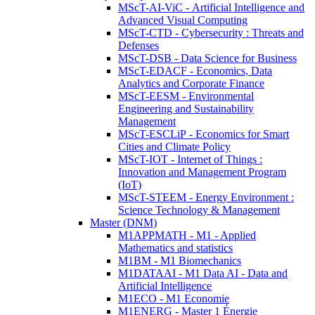
MScT-AI-ViC - Artificial Intelligence and
Advanced Visual Computing
MScT-CTD - Cybersecurity : Threats and
Defenses
MScT-DSB - Data Science for Business
MScT-EDACF - Economics, Data
Analytics and Corporate Finance
MScT-EESM - Environmental
Engineering and Sustainability
Management
MScT-ESCLiP - Economics for Smart
Cities and Climate Policy
MScT-IOT - Internet of Things :
Innovation and Management Program
(IoT)
MScT-STEEM - Energy Environment :
Science Technology & Management
Master (DNM)
M1APPMATH - M1 - Applied
Mathematics and statistics
M1BM - M1 Biomechanics
M1DATAAI - M1 Data AI - Data and
Artificial Intelligence
M1ECO - M1 Economie
M1ENERG - Master 1 Énergie