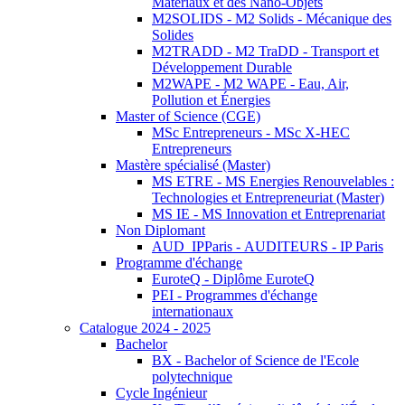
Matériaux et des Nano-Objets
M2SOLIDS - M2 Solids - Mécanique des
Solides
M2TRADD - M2 TraDD - Transport et
Développement Durable
M2WAPE - M2 WAPE - Eau, Air,
Pollution et Énergies
Master of Science (CGE)
MSc Entrepreneurs - MSc X-HEC
Entrepreneurs
Mastère spécialisé (Master)
MS ETRE - MS Energies Renouvelables :
Technologies et Entrepreneuriat (Master)
MS IE - MS Innovation et Entreprenariat
Non Diplomant
AUD_IPParis - AUDITEURS - IP Paris
Programme d'échange
EuroteQ - Diplôme EuroteQ
PEI - Programmes d'échange
internationaux
Catalogue 2024 - 2025
Bachelor
BX - Bachelor of Science de l'Ecole
polytechnique
Cycle Ingénieur