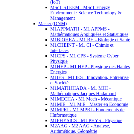
(IoT)
MScT-STEEM - MScT-Energy
Environment : Science Technology &
Management
Master (DNM)
M1APPMATH - M1 APPMS -
Mathématiques Appliquées et Statistiques
M1BIOHEA - M1 BH - Biologie et Santé
M1CHEINT - M1 CI - Chimie et
Interfaces
M1CPS - M1 CPS - Système Cyber
Physique
M1HEP - M1 HEP - Physique des Hautes
Energies
M1IES - M1 IES - Innovation, Entreprise
et Société
M1MATHJHADA - M1 MJH -
Mathématiques Jacques Hadamard
M1MECHA - M1 Mech - Mécanique
M1MIE - M1 MiE - Master en Economie
M1MPRI - M1 MPRI - Fondements de
l'Informatique
M1PHYSICS - M1 PHYS - Physique
M2AAG - M2 AAG - Analyse,
Arithmétique, Géométrie