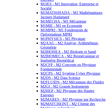
M1IES - M1 Innovation, Entreprise et
Société
M1MATHJHADA - M1 Mathématiques
Jacques Hadamard
M1MECHA - M1 Mécanique
M1MIE - M1 en Economie
M1MPRI - M1 Fondements de
l'Informatique MPRI
M1PHYSICS - M1 Physique
M2AAG - M2 Analyse, Arithmétique,
Géométrie
M2BIOHEA - M2 Biologie et Santé
M2BIOMECA - M2 Biomécanique et
Ingéniérie Biomédical
M2CFP - M2 Concepts en Physique
Fondamentale
M2CPS - M2 Système Cyber Physique
M2DS - M2 Data Science
M2FLUIDS - M2 Mécanique des Fluides
M2GI - M2 Grands Instruments
M2HEP - M2 Physique des Hautes
Energies
M2MARES - M2 Physique par Recherche
M2MATCHEINT - M2 Chimie des