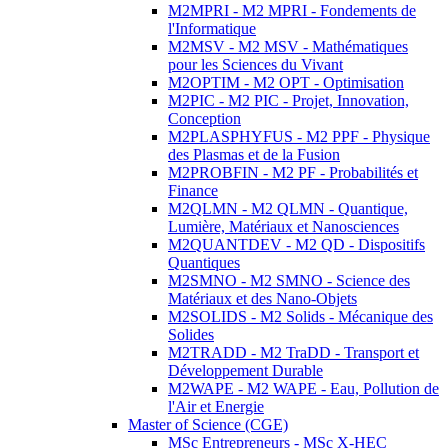
M2MPRI - M2 MPRI - Fondements de
l'Informatique
M2MSV - M2 MSV - Mathématiques
pour les Sciences du Vivant
M2OPTIM - M2 OPT - Optimisation
M2PIC - M2 PIC - Projet, Innovation,
Conception
M2PLASPHYFUS - M2 PPF - Physique
des Plasmas et de la Fusion
M2PROBFIN - M2 PF - Probabilités et
Finance
M2QLMN - M2 QLMN - Quantique,
Lumière, Matériaux et Nanosciences
M2QUANTDEV - M2 QD - Dispositifs
Quantiques
M2SMNO - M2 SMNO - Science des
Matériaux et des Nano-Objets
M2SOLIDS - M2 Solids - Mécanique des
Solides
M2TRADD - M2 TraDD - Transport et
Développement Durable
M2WAPE - M2 WAPE - Eau, Pollution de
l'Air et Energie
Master of Science (CGE)
MSc Entrepreneurs - MSc X-HEC