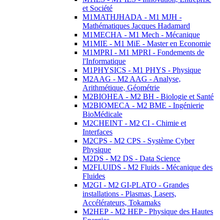
et Société
M1MATHJHADA - M1 MJH -
Mathématiques Jacques Hadamard
M1MECHA - M1 Mech - Mécanique
M1MIE - M1 MiE - Master en Economie
M1MPRI - M1 MPRI - Fondements de
l'Informatique
M1PHYSICS - M1 PHYS - Physique
M2AAG - M2 AAG - Analyse,
Arithmétique, Géométrie
M2BIOHEA - M2 BH - Biologie et Santé
M2BIOMECA - M2 BME - Ingénierie
BioMédicale
M2CHEINT - M2 CI - Chimie et
Interfaces
M2CPS - M2 CPS - Système Cyber
Physique
M2DS - M2 DS - Data Science
M2FLUIDS - M2 Fluids - Mécanique des
Fluides
M2GI - M2 GI-PLATO - Grandes
installations - Plasmas, Lasers,
Accélérateurs, Tokamaks
M2HEP - M2 HEP - Physique des Hautes