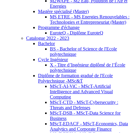
M2WAPE - M2 Eau, Pollution de l'Air et
Energies
Mastère spécialisé (Master)
MS ETRE - MS Energies Renouvelables :
Technologies et Entrepreneuriat (Master)
Programme d'échange
EuroteQ - Diplôme EuroteQ
Catalogue 2022 - 2023
Bachelor
BS - Bachelor of Science de l'Ecole
polytechnique
Cycle Ingénieur
X - Titre d’Ingénieur diplômé de l’École
polytechnique
Diplôme de formation gradué de l'Ecole
Polytechnique -MSc&T
MScT-AI-ViC - MScT-Artificial
Intelligence and Advanced Visual
Computing
MScT-CTD - MScT-Cybersecurity :
Threats and Defenses
MScT-DSB - MScT-Data Science for
Business
MScT-EDACF - MScT-Economics, Data
Analytics and Corporate Finance