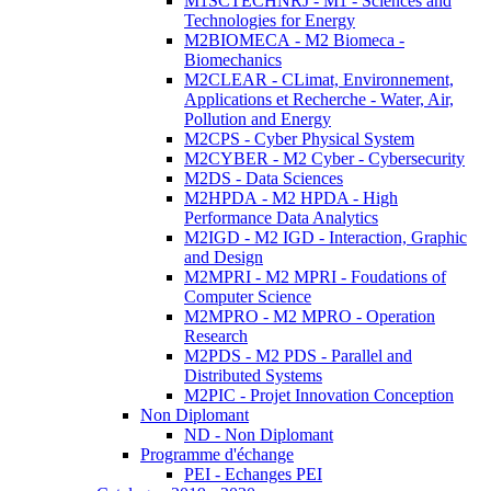
M1SCTECHNRJ - M1 - Sciences and
Technologies for Energy
M2BIOMECA - M2 Biomeca -
Biomechanics
M2CLEAR - CLimat, Environnement,
Applications et Recherche - Water, Air,
Pollution and Energy
M2CPS - Cyber Physical System
M2CYBER - M2 Cyber - Cybersecurity
M2DS - Data Sciences
M2HPDA - M2 HPDA - High
Performance Data Analytics
M2IGD - M2 IGD - Interaction, Graphic
and Design
M2MPRI - M2 MPRI - Foudations of
Computer Science
M2MPRO - M2 MPRO - Operation
Research
M2PDS - M2 PDS - Parallel and
Distributed Systems
M2PIC - Projet Innovation Conception
Non Diplomant
ND - Non Diplomant
Programme d'échange
PEI - Echanges PEI