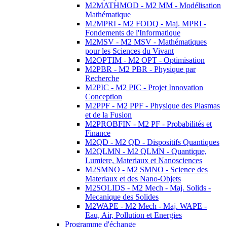
M2MATHMOD - M2 MM - Modélisation
Mathématique
M2MPRI - M2 FODQ - Maj. MPRI -
Fondements de l'Informatique
M2MSV - M2 MSV - Mathématiques
pour les Sciences du Vivant
M2OPTIM - M2 OPT - Optimisation
M2PBR - M2 PBR - Physique par
Recherche
M2PIC - M2 PIC - Projet Innovation
Conception
M2PPF - M2 PPF - Physique des Plasmas
et de la Fusion
M2PROBFIN - M2 PF - Probabilités et
Finance
M2QD - M2 QD - Dispositifs Quantiques
M2QLMN - M2 QLMN - Quantique,
Lumiere, Materiaux et Nanosciences
M2SMNO - M2 SMNO - Science des
Materiaux et des Nano-Objets
M2SOLIDS - M2 Mech - Maj. Solids -
Mecanique des Solides
M2WAPE - M2 Mech - Maj. WAPE -
Eau, Air, Pollution et Energies
Programme d'échange