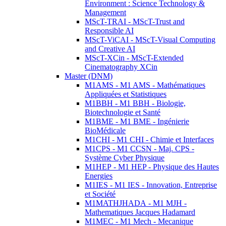
Environment : Science Technology &
Management
MScT-TRAI - MScT-Trust and
Responsible AI
MScT-ViCAI - MScT-Visual Computing
and Creative AI
MScT-XCin - MScT-Extended
Cinematography XCin
Master (DNM)
M1AMS - M1 AMS - Mathématiques
Appliquées et Statistiques
M1BBH - M1 BBH - Biologie,
Biotechnologie et Santé
M1BME - M1 BME - Ingénierie
BioMédicale
M1CHI - M1 CHI - Chimie et Interfaces
M1CPS - M1 CCSN - Maj. CPS -
Système Cyber Physique
M1HEP - M1 HEP - Physique des Hautes
Energies
M1IES - M1 IES - Innovation, Entreprise
et Société
M1MATHJHADA - M1 MJH -
Mathematiques Jacques Hadamard
M1MEC - M1 Mech - Mecanique