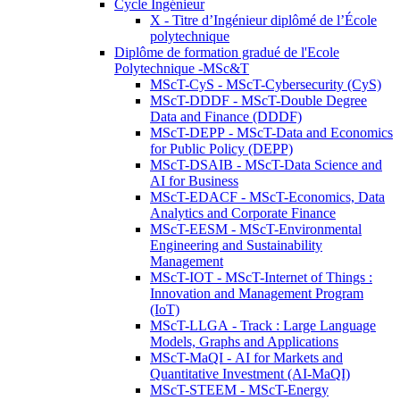
Cycle Ingénieur
X - Titre d’Ingénieur diplômé de l’École
polytechnique
Diplôme de formation gradué de l'Ecole
Polytechnique -MSc&T
MScT-CyS - MScT-Cybersecurity (CyS)
MScT-DDDF - MScT-Double Degree
Data and Finance (DDDF)
MScT-DEPP - MScT-Data and Economics
for Public Policy (DEPP)
MScT-DSAIB - MScT-Data Science and
AI for Business
MScT-EDACF - MScT-Economics, Data
Analytics and Corporate Finance
MScT-EESM - MScT-Environmental
Engineering and Sustainability
Management
MScT-IOT - MScT-Internet of Things :
Innovation and Management Program
(IoT)
MScT-LLGA - Track : Large Language
Models, Graphs and Applications
MScT-MaQI - AI for Markets and
Quantitative Investment (AI-MaQI)
MScT-STEEM - MScT-Energy