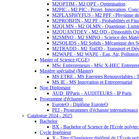
M2OPTIM - M2 OPT - Optimisation
M2PIC - M2 PIC - Projet, Innovation, Conc
M2PLASPHYFUS - M2 PPF - Physique des P
M2PROBFIN - M2 PF - Probabilités et Fin
M2QLMN - M2 QLMN - Quantique, Lumière
M2QUANTDEV - M2 QD - Dispositifs Qua
M2SMNO - M2 SMNO - Science des Matéri
M2SOLIDS - M2 Solids - Mécanique des So
M2TRADD - M2 TraDD - Transport et Dév
M2WAPE - M2 WAPE - Eau, Air, Pollution 
Master of Science (CGE)
MSc Entrepreneurs - MSc X-HEC Entrepre
Mastère spécialisé (Master)
MS ETRE - MS Energies Renouvelables : Tec
MS IE - MS Innovation et Entreprenariat
Non Diplomant
AUD_IPParis - AUDITEURS - IP Paris
Programme d'échange
EuroteQ - Diplôme EuroteQ
PEI - Programmes d'échange internationaux
Catalogue 2024 - 2025
Bachelor
BX - Bachelor of Science de l'Ecole polyte
Cycle Ingénieur
X - Titre d’Ingénieur diplômé de l’École po