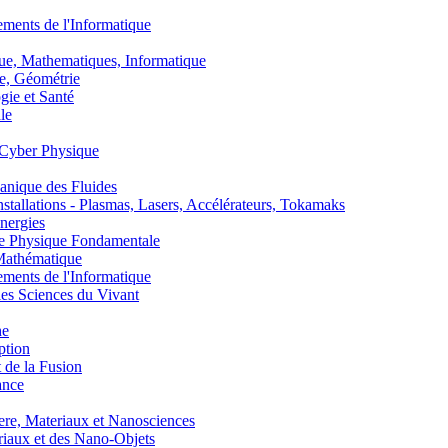
nts de l'Informatique
, Mathematiques, Informatique
, Géométrie
ie et Santé
le
Cyber Physique
nique des Fluides
lations - Plasmas, Lasers, Accélérateurs, Tokamaks
nergies
de Physique Fondamentale
athématique
nts de l'Informatique
s Sciences du Vivant
he
ption
 de la Fusion
ance
, Materiaux et Nanosciences
aux et des Nano-Objets