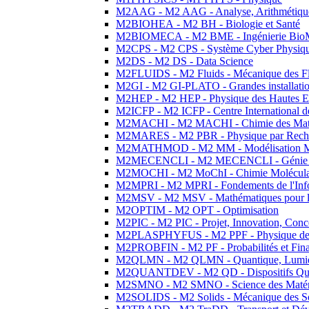
M2AAG - M2 AAG - Analyse, Arithmétique
M2BIOHEA - M2 BH - Biologie et Santé
M2BIOMECA - M2 BME - Ingénierie BioM
M2CPS - M2 CPS - Système Cyber Physiq
M2DS - M2 DS - Data Science
M2FLUIDS - M2 Fluids - Mécanique des Fl
M2GI - M2 GI-PLATO - Grandes installation
M2HEP - M2 HEP - Physique des Hautes E
M2ICFP - M2 ICFP - Centre International 
M2MACHI - M2 MACHI - Chimie des Matéri
M2MARES - M2 PBR - Physique par Rech
M2MATHMOD - M2 MM - Modélisation M
M2MECENCLI - M2 MECENCLI - Génie Méc
M2MOCHI - M2 MoChI - Chimie Moléculaire
M2MPRI - M2 MPRI - Fondements de l'Inf
M2MSV - M2 MSV - Mathématiques pour le
M2OPTIM - M2 OPT - Optimisation
M2PIC - M2 PIC - Projet, Innovation, Conc
M2PLASPHYFUS - M2 PPF - Physique des P
M2PROBFIN - M2 PF - Probabilités et Fin
M2QLMN - M2 QLMN - Quantique, Lumière
M2QUANTDEV - M2 QD - Dispositifs Qua
M2SMNO - M2 SMNO - Science des Matéri
M2SOLIDS - M2 Solids - Mécanique des So