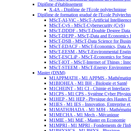
Diplôme d'établissement
X-4A - Diplôme de l'Ecole polytechnique
Diplôme de formation gradué de l'Ecole Polytec
MScT-AI-ViC - MScT-Artificial Intelligen
MScT-CyS - MScT-Cybersecurity (CyS)
MScT-DDDF - MScT-Double Degree Data 
MScT-DEPP - MScT-Data and Economics fo
MScT-DSB - MScT-Data Science for Busin
MScT-EDACF - MScT-Economics, Data Anal
MScT-EESM - MScT-Environmental Enginee
MScT-ESCLiP - MScT-Economics for Smart 
MScT-IOT - MScT-Internet of Things : Inn
MScT-STEEM - MScT-Energy Environment 
Master (DNM)
M1APPMATH - M1 APPMS - Mathématiques A
M1BIOHEA - M1 BH - Biologie et Santé
M1CHEINT - M1 CI - Chimie et Interfaces
M1CPS - M1 CPS - Système Cyber Physiq
M1HEP - M1 HEP - Physique des Hautes E
M1IES - M1 IES - Innovation, Entreprise et
M1MATHJHADA - M1 MJH - Mathématiqu
M1MECHA - M1 Mech - Mécanique
M1MIE - M1 MiE - Master en Economie
M1MPRI - M1 MPRI - Fondements de l'Inf
M1PHYSICS - M1 PHYS - Physique