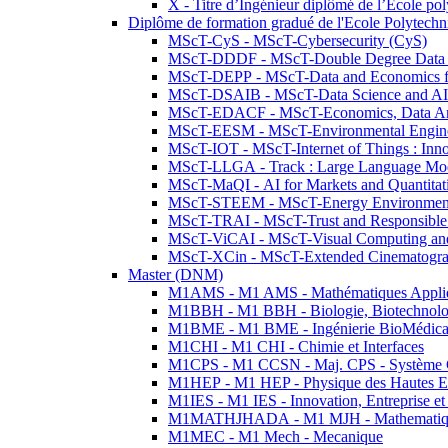
X - Titre d’Ingénieur diplômé de l’École po
Diplôme de formation gradué de l'Ecole Polytec
MScT-CyS - MScT-Cybersecurity (CyS)
MScT-DDDF - MScT-Double Degree Data 
MScT-DEPP - MScT-Data and Economics fo
MScT-DSAIB - MScT-Data Science and AI 
MScT-EDACF - MScT-Economics, Data Anal
MScT-EESM - MScT-Environmental Enginee
MScT-IOT - MScT-Internet of Things : Inn
MScT-LLGA - Track : Large Language Mode
MScT-MaQI - AI for Markets and Quantitat
MScT-STEEM - MScT-Energy Environment 
MScT-TRAI - MScT-Trust and Responsible
MScT-ViCAI - MScT-Visual Computing and
MScT-XCin - MScT-Extended Cinematogr
Master (DNM)
M1AMS - M1 AMS - Mathématiques Appliqué
M1BBH - M1 BBH - Biologie, Biotechnolog
M1BME - M1 BME - Ingénierie BioMédica
M1CHI - M1 CHI - Chimie et Interfaces
M1CPS - M1 CCSN - Maj. CPS - Système 
M1HEP - M1 HEP - Physique des Hautes E
M1IES - M1 IES - Innovation, Entreprise et
M1MATHJHADA - M1 MJH - Mathematiqu
M1MEC - M1 Mech - Mecanique