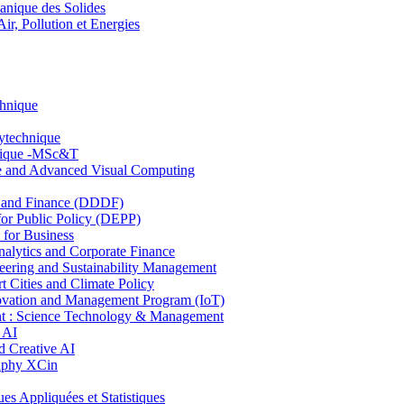
nique des Solides
, Pollution et Energies
chnique
lytechnique
hnique -MSc&T
ce and Advanced Visual Computing
and Finance (DDDF)
r Public Policy (DEPP)
for Business
ytics and Corporate Finance
ring and Sustainability Management
Cities and Climate Policy
ovation and Management Program (IoT)
: Science Technology & Management
 AI
 Creative AI
aphy XCin
ppliquées et Statistiques