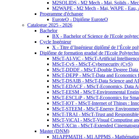
M2SOLIDS - M2 Mech - Maj. Solids - Meca
M2WAPE - M2 Mech - Maj. WAPE - Eau, Air
Programme d'échange
EuroteQ - Diplôme EuroteQ
Catalogue 2025 - 2026
Bachelor
BX - Bachelor of Science de l'Ecole polyte
Cycle Ingénieur
X - Titre d’Ingénieur diplômé de l’École po
Diplôme de formation gradué de l'Ecole Polytec
MScT-AI-ViC - MScT-Artificial Intelligen
MScT-CyS - MScT-Cybersecurity (CyS)
MScT-DDDF - MScT-Double Degree Data 
MScT-DEPP - MScT-Data and Economics fo
MScT-DSAIB - MScT-Data Science and AI 
MScT-EDACF - MScT-Economics, Data Anal
MScT-EESM - MScT-Environmental Enginee
MScT-ESCLiP - MScT-Economics for Smart 
MScT-IOT - MScT-Internet of Things : Inn
MScT-STEEM - MScT-Energy Environment 
MScT-TRAI - MScT-Trust and Responsible
MScT-ViCAI - MScT-Visual Computing and
MScT-XCin - MScT-Extended Cinematogr
Master (DNM)
M1APPMATH - M1 APPMS - Mathématiques A