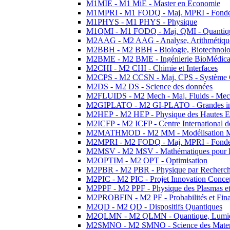
M1MIE - M1 MiE - Master en Economie
M1MPRI - M1 FODQ - Maj. MPRI - Fondeme
M1PHYS - M1 PHYS - Physique
M1QMI - M1 FODQ - Maj. QMI - Quantique
M2AAG - M2 AAG - Analyse, Arithmétique
M2BBH - M2 BBH - Biologie, Biotechnolog
M2BME - M2 BME - Ingénierie BioMédica
M2CHI - M2 CHI - Chimie et Interfaces
M2CPS - M2 CCSN - Maj. CPS - Système 
M2DS - M2 DS - Science des données
M2FLUIDS - M2 Mech - Maj. Fluids - Meca
M2GIPLATO - M2 GI-PLATO - Grandes instal
M2HEP - M2 HEP - Physique des Hautes E
M2ICFP - M2 ICFP - Centre International 
M2MATHMOD - M2 MM - Modélisation M
M2MPRI - M2 FODQ - Maj. MPRI - Fondeme
M2MSV - M2 MSV - Mathématiques pour le
M2OPTIM - M2 OPT - Optimisation
M2PBR - M2 PBR - Physique par Recherc
M2PIC - M2 PIC - Projet Innovation Conce
M2PPF - M2 PPF - Physique des Plasmas et
M2PROBFIN - M2 PF - Probabilités et Fin
M2QD - M2 QD - Dispositifs Quantiques
M2QLMN - M2 QLMN - Quantique, Lumiere
M2SMNO - M2 SMNO - Science des Materi