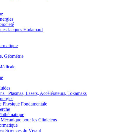
ue
nergies
 Société
es Jacques Hadamard
ormatique
, Géométrie
édicale
ue
uides
s - Plasmas, Lasers, Accélérateurs, Tokamaks
nergies
de Physique Fondamentale
erche
athématique
anique pour les Cliniciens
ormatique
s Sciences du Vivant