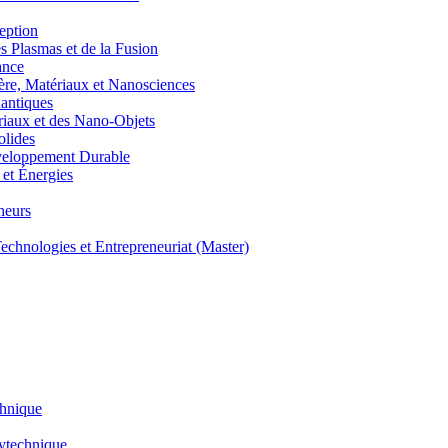
eption
lasmas et de la Fusion
ance
, Matériaux et Nanosciences
ntiques
aux et des Nano-Objets
lides
eloppement Durable
et Énergies
neurs
hnologies et Entrepreneuriat (Master)
chnique
lytechnique