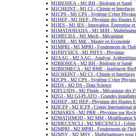
M1BIOHEA - M1 BH - Biologie et Santé
M1CHEINT - M1 CI - Chimie et Interfaces
M1CPS - M1 CPS - Système Cyber Physiq
M1HEP - M1 HEP - Physique des Hautes E
M1IES - M1 IES - Innovation, Entreprise et
M1MATHJHADA - M1 MJH - Mathématiqu
M1MECHA - M1 Mech - Mécanique
M1MIE - M1 MiE - Master en Economie
M1MPRI - M1 MPRI - Fondements de l'Inf
M1PHYSICS - M1 PHYS - Physique
M2AAG - M2 AAG - Analyse, Arithmétique
M2BIOHEA - M2 BH - Biologie et Santé
M2BIOMECA - M2 BME - Ingénierie BioM
M2CHEINT - M2 CI - Chimie et Interfaces
M2CPS - M2 CPS - Système Cyber Physiq
M2DS - M2 DS - Data Science
M2FLUIDS - M2 Fluids - Mécanique des Fl
M2GI - M2 GI-PLATO - Grandes installation
M2HEP - M2 HEP - Physique des Hautes E
M2ICFP - M2 ICFP - Centre International 
M2MARES - M2 PBR - Physique par Rech
M2MATHMOD - M2 MM - Modélisation M
M2MECENCLI - M2 MECENCLI - Génie Méc
M2MPRI - M2 MPRI - Fondements de l'Inf
M2MSV - M2 MSV - Mathématiques pour le