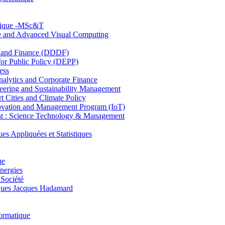
hnique -MSc&T
ce and Advanced Visual Computing
and Finance (DDDF)
r Public Policy (DEPP)
ess
ytics and Corporate Finance
ring and Sustainability Management
Cities and Climate Policy
ovation and Management Program (IoT)
: Science Technology & Management
ppliquées et Statistiques
ue
nergies
 Société
es Jacques Hadamard
ormatique