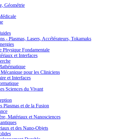
, Géométrie
édicale
ue
uides
s - Plasmas, Lasers, Accélérateurs, Tokamaks
nergies
de Physique Fondamentale
aux et Interfaces
erche
athématique
anique pour les Cliniciens
 et Interfaces
ormatique
s Sciences du Vivant
eption
lasmas et de la Fusion
ance
, Matériaux et Nanosciences
ntiques
aux et des Nano-Objets
lides