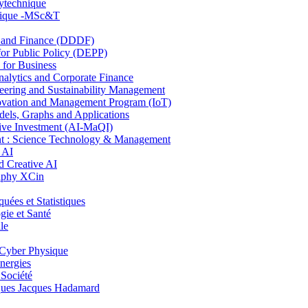
lytechnique
hnique -MSc&T
and Finance (DDDF)
r Public Policy (DEPP)
for Business
ytics and Corporate Finance
ring and Sustainability Management
ovation and Management Program (IoT)
ls, Graphs and Applications
ive Investment (AI-MaQI)
: Science Technology & Management
 AI
 Creative AI
aphy XCin
es et Statistiques
ie et Santé
le
Cyber Physique
nergies
 Société
es Jacques Hadamard