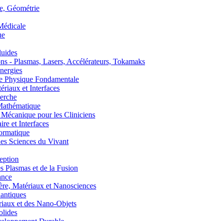
, Géométrie
édicale
ue
uides
s - Plasmas, Lasers, Accélérateurs, Tokamaks
nergies
de Physique Fondamentale
aux et Interfaces
erche
athématique
anique pour les Cliniciens
 et Interfaces
ormatique
s Sciences du Vivant
eption
lasmas et de la Fusion
ance
, Matériaux et Nanosciences
ntiques
aux et des Nano-Objets
lides