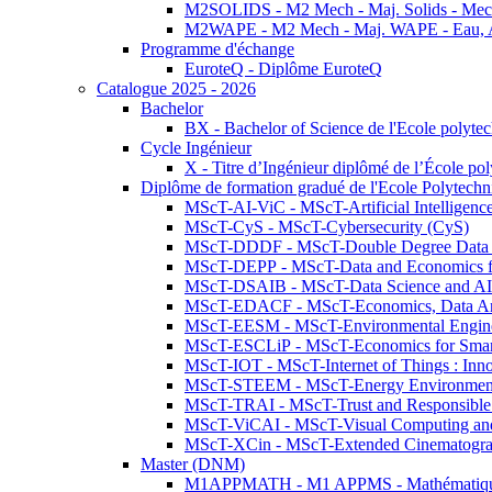
M2SOLIDS - M2 Mech - Maj. Solids - Meca
M2WAPE - M2 Mech - Maj. WAPE - Eau, Air
Programme d'échange
EuroteQ - Diplôme EuroteQ
Catalogue 2025 - 2026
Bachelor
BX - Bachelor of Science de l'Ecole polyte
Cycle Ingénieur
X - Titre d’Ingénieur diplômé de l’École po
Diplôme de formation gradué de l'Ecole Polytec
MScT-AI-ViC - MScT-Artificial Intelligen
MScT-CyS - MScT-Cybersecurity (CyS)
MScT-DDDF - MScT-Double Degree Data 
MScT-DEPP - MScT-Data and Economics fo
MScT-DSAIB - MScT-Data Science and AI 
MScT-EDACF - MScT-Economics, Data Anal
MScT-EESM - MScT-Environmental Enginee
MScT-ESCLiP - MScT-Economics for Smart 
MScT-IOT - MScT-Internet of Things : Inn
MScT-STEEM - MScT-Energy Environment 
MScT-TRAI - MScT-Trust and Responsible
MScT-ViCAI - MScT-Visual Computing and
MScT-XCin - MScT-Extended Cinematogr
Master (DNM)
M1APPMATH - M1 APPMS - Mathématiques A