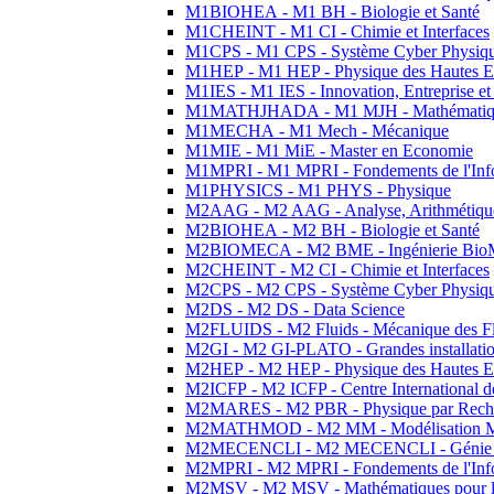
M1BIOHEA - M1 BH - Biologie et Santé
M1CHEINT - M1 CI - Chimie et Interfaces
M1CPS - M1 CPS - Système Cyber Physiq
M1HEP - M1 HEP - Physique des Hautes E
M1IES - M1 IES - Innovation, Entreprise et
M1MATHJHADA - M1 MJH - Mathématiqu
M1MECHA - M1 Mech - Mécanique
M1MIE - M1 MiE - Master en Economie
M1MPRI - M1 MPRI - Fondements de l'Inf
M1PHYSICS - M1 PHYS - Physique
M2AAG - M2 AAG - Analyse, Arithmétique
M2BIOHEA - M2 BH - Biologie et Santé
M2BIOMECA - M2 BME - Ingénierie BioM
M2CHEINT - M2 CI - Chimie et Interfaces
M2CPS - M2 CPS - Système Cyber Physiq
M2DS - M2 DS - Data Science
M2FLUIDS - M2 Fluids - Mécanique des Fl
M2GI - M2 GI-PLATO - Grandes installation
M2HEP - M2 HEP - Physique des Hautes E
M2ICFP - M2 ICFP - Centre International 
M2MARES - M2 PBR - Physique par Rech
M2MATHMOD - M2 MM - Modélisation M
M2MECENCLI - M2 MECENCLI - Génie Méc
M2MPRI - M2 MPRI - Fondements de l'Inf
M2MSV - M2 MSV - Mathématiques pour le