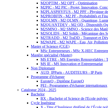
M2OPTIM - M2 OPT - Optimisation
M2PIC - M2 PIC - Projet, Innovation, Conc
M2PLASPHYFUS - M2 PPF - Physique des P
M2PROBFIN - M2 PF - Probabilités et Fin
M2QLMN - M2 QLMN - Quantique, Lumière
M2QUANTDEV - M2 QD - Dispositifs Qua
M2SMNO - M2 SMNO - Science des Matéri
M2SOLIDS - M2 Solids - Mécanique des So
M2TRADD - M2 TraDD - Transport et Dév
M2WAPE - M2 WAPE - Eau, Air, Pollution 
Master of Science (CGE)
MSc Entrepreneurs - MSc X-HEC Entrepre
Mastère spécialisé (Master)
MS ETRE - MS Energies Renouvelables : Tec
MS IE - MS Innovation et Entreprenariat
Non Diplomant
AUD_IPParis - AUDITEURS - IP Paris
Programme d'échange
EuroteQ - Diplôme EuroteQ
PEI - Programmes d'échange internationaux
Catalogue 2024 - 2025
Bachelor
BX - Bachelor of Science de l'Ecole polyte
Cycle Ingénieur
X - Titre d’Ingénieur diplômé de l’École po