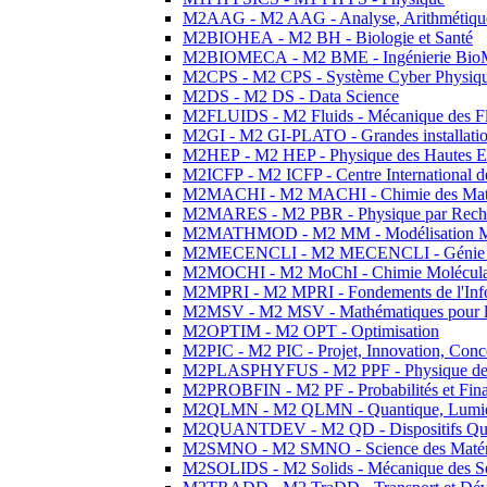
M2AAG - M2 AAG - Analyse, Arithmétique
M2BIOHEA - M2 BH - Biologie et Santé
M2BIOMECA - M2 BME - Ingénierie BioM
M2CPS - M2 CPS - Système Cyber Physiq
M2DS - M2 DS - Data Science
M2FLUIDS - M2 Fluids - Mécanique des Fl
M2GI - M2 GI-PLATO - Grandes installation
M2HEP - M2 HEP - Physique des Hautes E
M2ICFP - M2 ICFP - Centre International 
M2MACHI - M2 MACHI - Chimie des Matéri
M2MARES - M2 PBR - Physique par Rech
M2MATHMOD - M2 MM - Modélisation M
M2MECENCLI - M2 MECENCLI - Génie Méc
M2MOCHI - M2 MoChI - Chimie Moléculaire
M2MPRI - M2 MPRI - Fondements de l'Inf
M2MSV - M2 MSV - Mathématiques pour le
M2OPTIM - M2 OPT - Optimisation
M2PIC - M2 PIC - Projet, Innovation, Conc
M2PLASPHYFUS - M2 PPF - Physique des P
M2PROBFIN - M2 PF - Probabilités et Fin
M2QLMN - M2 QLMN - Quantique, Lumière
M2QUANTDEV - M2 QD - Dispositifs Qua
M2SMNO - M2 SMNO - Science des Matéri
M2SOLIDS - M2 Solids - Mécanique des So