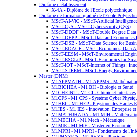
Diplôme d'établissement
X-4A - Diplôme de l'Ecole polytechnique
Diplôme de formation gradué de l'Ecole Polytec
MScT-AI-ViC - MScT-Artificial Intelligen
MScT-CyS - MScT-Cybersecurity (CyS)
MScT-DDDF - MScT-Double Degree Data 
MScT-DEPP - MScT-Data and Economics fo
MScT-DSB - MScT-Data Science for Busin
MScT-EDACF - MScT-Economics, Data Anal
MScT-EESM - MScT-Environmental Enginee
MScT-ESCLiP - MScT-Economics for Smart 
MScT-IOT - MScT-Internet of Things : Inn
MScT-STEEM - MScT-Energy Environment 
Master (DNM)
M1APPMATH - M1 APPMS - Mathématiques A
M1BIOHEA - M1 BH - Biologie et Santé
M1CHEINT - M1 CI - Chimie et Interfaces
M1CPS - M1 CPS - Système Cyber Physiq
M1HEP - M1 HEP - Physique des Hautes E
M1IES - M1 IES - Innovation, Entreprise et
M1MATHJHADA - M1 MJH - Mathématiqu
M1MECHA - M1 Mech - Mécanique
M1MIE - M1 MiE - Master en Economie
M1MPRI - M1 MPRI - Fondements de l'Inf
M1PHYSICS - M1 PHYS - Physique