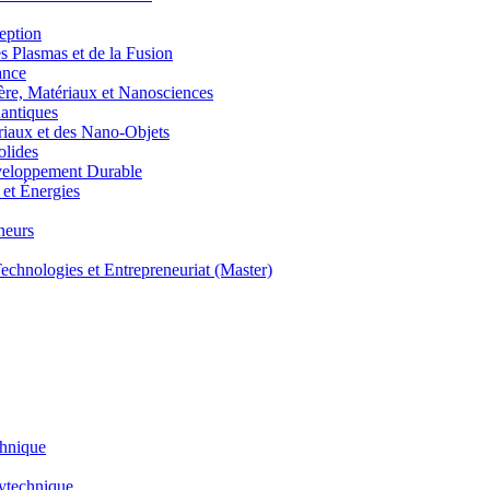
eption
lasmas et de la Fusion
ance
, Matériaux et Nanosciences
ntiques
aux et des Nano-Objets
lides
eloppement Durable
et Énergies
neurs
hnologies et Entrepreneuriat (Master)
chnique
lytechnique