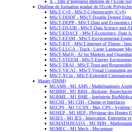
X - Titre d’Ingénieur diplômé de l’École po
Diplôme de formation gradué de l'Ecole Polytec
MScT-CyS - MScT-Cybersecurity (CyS)
MScT-DDDF - MScT-Double Degree Data 
MScT-DEPP - MScT-Data and Economics fo
MScT-DSAIB - MScT-Data Science and AI 
MScT-EDACF - MScT-Economics, Data Anal
MScT-EESM - MScT-Environmental Enginee
MScT-IOT - MScT-Internet of Things : Inn
MScT-LLGA - Track : Large Language Mode
MScT-MaQI - AI for Markets and Quantitat
MScT-STEEM - MScT-Energy Environment 
MScT-TRAI - MScT-Trust and Responsible
MScT-ViCAI - MScT-Visual Computing and
MScT-XCin - MScT-Extended Cinematogr
Master (DNM)
M1AMS - M1 AMS - Mathématiques Appliqué
M1BBH - M1 BBH - Biologie, Biotechnolog
M1BME - M1 BME - Ingénierie BioMédica
M1CHI - M1 CHI - Chimie et Interfaces
M1CPS - M1 CCSN - Maj. CPS - Système 
M1HEP - M1 HEP - Physique des Hautes E
M1IES - M1 IES - Innovation, Entreprise et
M1MATHJHADA - M1 MJH - Mathematiqu
M1MEC - M1 Mech - Mecanique