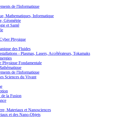
nts de l'Informatique
, Mathematiques, Informatique
, Géométrie
ie et Santé
le
Cyber Physique
nique des Fluides
lations - Plasmas, Lasers, Accélérateurs, Tokamaks
nergies
de Physique Fondamentale
athématique
nts de l'Informatique
s Sciences du Vivant
he
ption
 de la Fusion
ance
, Materiaux et Nanosciences
aux et des Nano-Objets