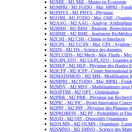
M1MIE - M1 MiE - Master en Economie
M1MPRI - M1 FODQ - Maj. MPRI - Fondeme
M1PHYS - M1 PHYS - Physique
M1QMI - M1 FODQ - Maj. QMI - Quantique
M2AAG - M2 AAG - Analyse, Arithmétique
M2BBH - M2 BBH - Biologie, Biotechnolog
M2BME - M2 BME - Ingénierie BioMédica
M2CHI - M2 CHI - Chimie et Interfaces
M2CPS - M2 CCSN - Maj. CPS - Système 
M2DS - M2 DS - Science des données
M2FLUIDS - M2 Mech - Maj. Fluids - Meca
M2GIPLATO - M2 GI-PLATO - Grandes instal
M2HEP - M2 HEP - Physique des Hautes E
M2ICFP - M2 ICFP - Centre International 
M2MATHMOD - M2 MM - Modélisation M
M2MPRI - M2 FODQ - Maj. MPRI - Fondeme
M2MSV - M2 MSV - Mathématiques pour le
M2OPTIM - M2 OPT - Optimisation
M2PBR - M2 PBR - Physique par Recherc
M2PIC - M2 PIC - Projet Innovation Conce
M2PPF - M2 PPF - Physique des Plasmas et
M2PROBFIN - M2 PF - Probabilités et Fin
M2QD - M2 QD - Dispositifs Quantiques
M2QLMN - M2 QLMN - Quantique, Lumiere
M2SMNO - M2 SMNO - Science des Materi