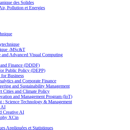
nique des Solides
, Pollution et Energies
chnique
lytechnique
hnique -MSc&T
ce and Advanced Visual Computing
and Finance (DDDF)
r Public Policy (DEPP)
for Business
ytics and Corporate Finance
ring and Sustainability Management
Cities and Climate Policy
ovation and Management Program (IoT)
: Science Technology & Management
 AI
 Creative AI
aphy XCin
ppliquées et Statistiques