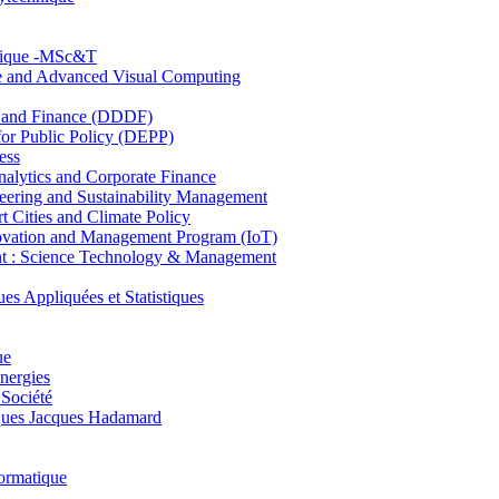
hnique -MSc&T
ce and Advanced Visual Computing
and Finance (DDDF)
r Public Policy (DEPP)
ess
ytics and Corporate Finance
ring and Sustainability Management
Cities and Climate Policy
ovation and Management Program (IoT)
: Science Technology & Management
ppliquées et Statistiques
ue
nergies
 Société
es Jacques Hadamard
ormatique