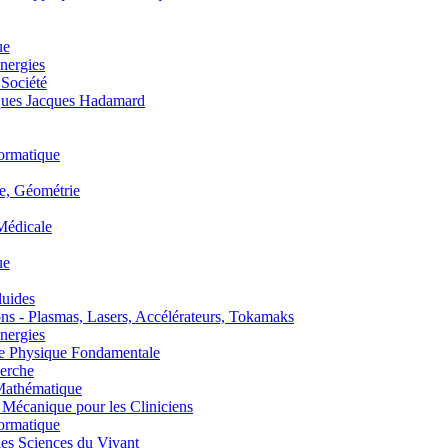
ue
nergies
 Société
es Jacques Hadamard
ormatique
, Géométrie
édicale
ue
uides
s - Plasmas, Lasers, Accélérateurs, Tokamaks
nergies
de Physique Fondamentale
erche
athématique
anique pour les Cliniciens
ormatique
s Sciences du Vivant