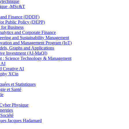
lytechnique
hnique -MSc&T
and Finance (DDDF)
r Public Policy (DEPP)
for Business
ytics and Corporate Finance
ring and Sustainability Management
ovation and Management Program (IoT)
ls, Graphs and Applications
ive Investment (AI-MaQI)
: Science Technology & Management
 AI
 Creative AI
aphy XCin
es et Statistiques
ie et Santé
le
Cyber Physique
nergies
 Société
es Jacques Hadamard