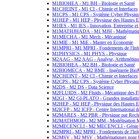
M1BIOHEA - M1 BH - Biologie et Santé
M1CHEINT - M1 CI - Chimie et Interfaces
M1CPS - M1 CPS - Système Cyber Physiq
M1HEP - M1 HEP - Physique des Hautes E
M1IES - M1 IES - Innovation, Entreprise et
M1MATHJHADA - M1 MJH - Mathématiqu
M1MECHA - M1 Mech - Mécanique
M1MIE - M1 MiE - Master en Economie
M1MPRI - M1 MPRI - Fondements de l'Inf
M1PHYSICS - M1 PHYS - Physique
M2AAG - M2 AAG - Analyse, Arithmétique
M2BIOHEA - M2 BH - Biologie et Santé
M2BIOMECA - M2 BME - Ingénierie BioM
M2CHEINT - M2 CI - Chimie et Interfaces
M2CPS - M2 CPS - Système Cyber Physiq
M2DS - M2 DS - Data Science
M2FLUIDS - M2 Fluids - Mécanique des Fl
M2GI - M2 GI-PLATO - Grandes installation
M2HEP - M2 HEP - Physique des Hautes E
M2ICFP - M2 ICFP - Centre International 
M2MARES - M2 PBR - Physique par Rech
M2MATHMOD - M2 MM - Modélisation M
M2MECENCLI - M2 MECENCLI - Génie Méc
M2MPRI - M2 MPRI - Fondements de l'Inf
M2MSV - M2 MSV - Mathématiques pour le