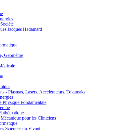
ue
nergies
 Société
es Jacques Hadamard
ormatique
, Géométrie
édicale
ue
uides
s - Plasmas, Lasers, Accélérateurs, Tokamaks
nergies
de Physique Fondamentale
erche
athématique
anique pour les Cliniciens
ormatique
s Sciences du Vivant