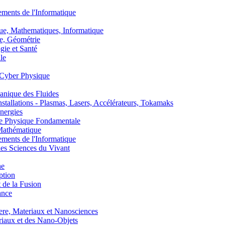
nts de l'Informatique
, Mathematiques, Informatique
, Géométrie
ie et Santé
le
Cyber Physique
nique des Fluides
lations - Plasmas, Lasers, Accélérateurs, Tokamaks
nergies
de Physique Fondamentale
athématique
nts de l'Informatique
s Sciences du Vivant
he
ption
 de la Fusion
ance
, Materiaux et Nanosciences
aux et des Nano-Objets