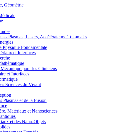
, Géométrie
édicale
ue
uides
s - Plasmas, Lasers, Accélérateurs, Tokamaks
nergies
de Physique Fondamentale
aux et Interfaces
erche
athématique
anique pour les Cliniciens
 et Interfaces
ormatique
s Sciences du Vivant
eption
lasmas et de la Fusion
ance
, Matériaux et Nanosciences
ntiques
aux et des Nano-Objets
lides