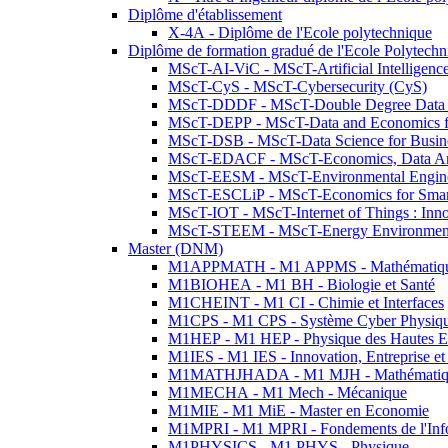
Diplôme d'établissement
X-4A - Diplôme de l'Ecole polytechnique
Diplôme de formation gradué de l'Ecole Polytec
MScT-AI-ViC - MScT-Artificial Intelligen
MScT-CyS - MScT-Cybersecurity (CyS)
MScT-DDDF - MScT-Double Degree Data 
MScT-DEPP - MScT-Data and Economics fo
MScT-DSB - MScT-Data Science for Busin
MScT-EDACF - MScT-Economics, Data Anal
MScT-EESM - MScT-Environmental Enginee
MScT-ESCLiP - MScT-Economics for Smart 
MScT-IOT - MScT-Internet of Things : Inn
MScT-STEEM - MScT-Energy Environment 
Master (DNM)
M1APPMATH - M1 APPMS - Mathématiques A
M1BIOHEA - M1 BH - Biologie et Santé
M1CHEINT - M1 CI - Chimie et Interfaces
M1CPS - M1 CPS - Système Cyber Physiq
M1HEP - M1 HEP - Physique des Hautes E
M1IES - M1 IES - Innovation, Entreprise et
M1MATHJHADA - M1 MJH - Mathématiqu
M1MECHA - M1 Mech - Mécanique
M1MIE - M1 MiE - Master en Economie
M1MPRI - M1 MPRI - Fondements de l'Inf
M1PHYSICS - M1 PHYS - Physique