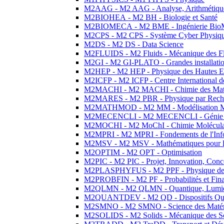
M2AAG - M2 AAG - Analyse, Arithmétique
M2BIOHEA - M2 BH - Biologie et Santé
M2BIOMECA - M2 BME - Ingénierie BioM
M2CPS - M2 CPS - Système Cyber Physiq
M2DS - M2 DS - Data Science
M2FLUIDS - M2 Fluids - Mécanique des Fl
M2GI - M2 GI-PLATO - Grandes installation
M2HEP - M2 HEP - Physique des Hautes E
M2ICFP - M2 ICFP - Centre International 
M2MACHI - M2 MACHI - Chimie des Matéri
M2MARES - M2 PBR - Physique par Rech
M2MATHMOD - M2 MM - Modélisation M
M2MECENCLI - M2 MECENCLI - Génie Méc
M2MOCHI - M2 MoChI - Chimie Moléculaire
M2MPRI - M2 MPRI - Fondements de l'Inf
M2MSV - M2 MSV - Mathématiques pour le
M2OPTIM - M2 OPT - Optimisation
M2PIC - M2 PIC - Projet, Innovation, Conc
M2PLASPHYFUS - M2 PPF - Physique des P
M2PROBFIN - M2 PF - Probabilités et Fin
M2QLMN - M2 QLMN - Quantique, Lumière
M2QUANTDEV - M2 QD - Dispositifs Qua
M2SMNO - M2 SMNO - Science des Matéri
M2SOLIDS - M2 Solids - Mécanique des So