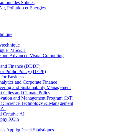
nique des Solides
, Pollution et Energies
chnique
lytechnique
hnique -MSc&T
ce and Advanced Visual Computing
and Finance (DDDF)
r Public Policy (DEPP)
for Business
ytics and Corporate Finance
ring and Sustainability Management
Cities and Climate Policy
ovation and Management Program (IoT)
: Science Technology & Management
 AI
 Creative AI
aphy XCin
ppliquées et Statistiques