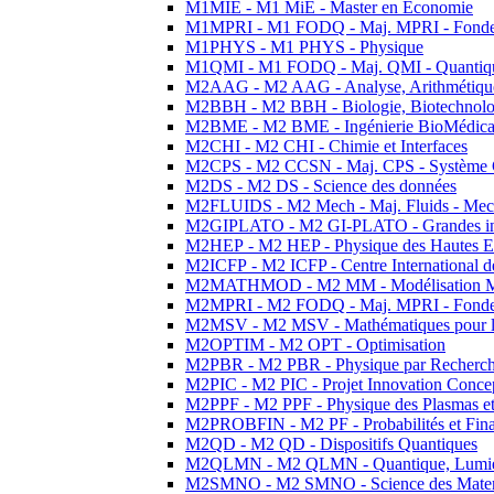
M1MIE - M1 MiE - Master en Economie
M1MPRI - M1 FODQ - Maj. MPRI - Fondeme
M1PHYS - M1 PHYS - Physique
M1QMI - M1 FODQ - Maj. QMI - Quantique
M2AAG - M2 AAG - Analyse, Arithmétique
M2BBH - M2 BBH - Biologie, Biotechnolog
M2BME - M2 BME - Ingénierie BioMédica
M2CHI - M2 CHI - Chimie et Interfaces
M2CPS - M2 CCSN - Maj. CPS - Système 
M2DS - M2 DS - Science des données
M2FLUIDS - M2 Mech - Maj. Fluids - Meca
M2GIPLATO - M2 GI-PLATO - Grandes instal
M2HEP - M2 HEP - Physique des Hautes E
M2ICFP - M2 ICFP - Centre International 
M2MATHMOD - M2 MM - Modélisation M
M2MPRI - M2 FODQ - Maj. MPRI - Fondeme
M2MSV - M2 MSV - Mathématiques pour le
M2OPTIM - M2 OPT - Optimisation
M2PBR - M2 PBR - Physique par Recherc
M2PIC - M2 PIC - Projet Innovation Conce
M2PPF - M2 PPF - Physique des Plasmas et
M2PROBFIN - M2 PF - Probabilités et Fin
M2QD - M2 QD - Dispositifs Quantiques
M2QLMN - M2 QLMN - Quantique, Lumiere
M2SMNO - M2 SMNO - Science des Materi