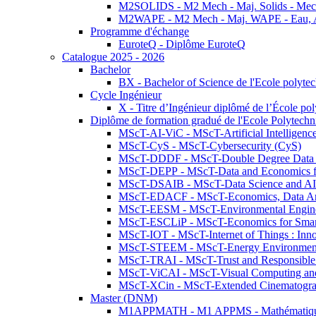
M2SOLIDS - M2 Mech - Maj. Solids - Meca
M2WAPE - M2 Mech - Maj. WAPE - Eau, Air
Programme d'échange
EuroteQ - Diplôme EuroteQ
Catalogue 2025 - 2026
Bachelor
BX - Bachelor of Science de l'Ecole polyte
Cycle Ingénieur
X - Titre d’Ingénieur diplômé de l’École po
Diplôme de formation gradué de l'Ecole Polytec
MScT-AI-ViC - MScT-Artificial Intelligen
MScT-CyS - MScT-Cybersecurity (CyS)
MScT-DDDF - MScT-Double Degree Data 
MScT-DEPP - MScT-Data and Economics fo
MScT-DSAIB - MScT-Data Science and AI 
MScT-EDACF - MScT-Economics, Data Anal
MScT-EESM - MScT-Environmental Enginee
MScT-ESCLiP - MScT-Economics for Smart 
MScT-IOT - MScT-Internet of Things : Inn
MScT-STEEM - MScT-Energy Environment 
MScT-TRAI - MScT-Trust and Responsible
MScT-ViCAI - MScT-Visual Computing and
MScT-XCin - MScT-Extended Cinematogr
Master (DNM)
M1APPMATH - M1 APPMS - Mathématiques A