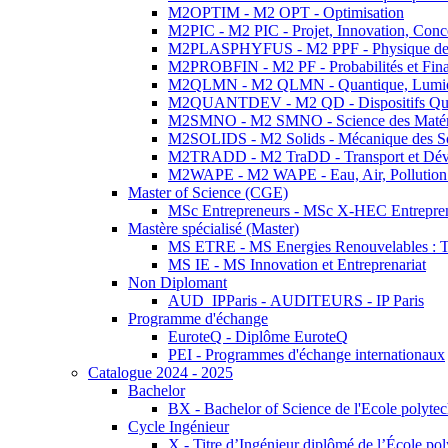
M2OPTIM - M2 OPT - Optimisation
M2PIC - M2 PIC - Projet, Innovation, Conc
M2PLASPHYFUS - M2 PPF - Physique des P
M2PROBFIN - M2 PF - Probabilités et Fin
M2QLMN - M2 QLMN - Quantique, Lumière
M2QUANTDEV - M2 QD - Dispositifs Qua
M2SMNO - M2 SMNO - Science des Matéri
M2SOLIDS - M2 Solids - Mécanique des So
M2TRADD - M2 TraDD - Transport et Dév
M2WAPE - M2 WAPE - Eau, Air, Pollution 
Master of Science (CGE)
MSc Entrepreneurs - MSc X-HEC Entrepre
Mastère spécialisé (Master)
MS ETRE - MS Energies Renouvelables : Tec
MS IE - MS Innovation et Entreprenariat
Non Diplomant
AUD_IPParis - AUDITEURS - IP Paris
Programme d'échange
EuroteQ - Diplôme EuroteQ
PEI - Programmes d'échange internationaux
Catalogue 2024 - 2025
Bachelor
BX - Bachelor of Science de l'Ecole polyte
Cycle Ingénieur
X - Titre d’Ingénieur diplômé de l’École po