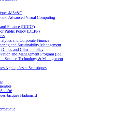
hnique -MSc&T
ce and Advanced Visual Computing
and Finance (DDDF)
r Public Policy (DEPP)
ess
ytics and Corporate Finance
ring and Sustainability Management
Cities and Climate Policy
ovation and Management Program (IoT)
: Science Technology & Management
ppliquées et Statistiques
ue
nergies
 Société
es Jacques Hadamard
ormatique