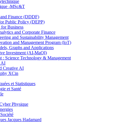
lytechnique
hnique -MSc&T
and Finance (DDDF)
r Public Policy (DEPP)
for Business
ytics and Corporate Finance
ring and Sustainability Management
ovation and Management Program (IoT)
ls, Graphs and Applications
ive Investment (AI-MaQI)
: Science Technology & Management
 AI
 Creative AI
aphy XCin
es et Statistiques
ie et Santé
le
Cyber Physique
nergies
 Société
es Jacques Hadamard