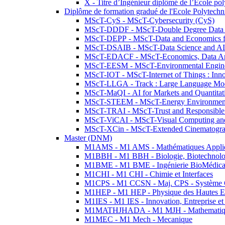
X - Titre d’Ingénieur diplômé de l’École po
Diplôme de formation gradué de l'Ecole Polytec
MScT-CyS - MScT-Cybersecurity (CyS)
MScT-DDDF - MScT-Double Degree Data 
MScT-DEPP - MScT-Data and Economics fo
MScT-DSAIB - MScT-Data Science and AI 
MScT-EDACF - MScT-Economics, Data Anal
MScT-EESM - MScT-Environmental Enginee
MScT-IOT - MScT-Internet of Things : Inn
MScT-LLGA - Track : Large Language Mode
MScT-MaQI - AI for Markets and Quantitat
MScT-STEEM - MScT-Energy Environment 
MScT-TRAI - MScT-Trust and Responsible
MScT-ViCAI - MScT-Visual Computing and
MScT-XCin - MScT-Extended Cinematogr
Master (DNM)
M1AMS - M1 AMS - Mathématiques Appliqué
M1BBH - M1 BBH - Biologie, Biotechnolog
M1BME - M1 BME - Ingénierie BioMédica
M1CHI - M1 CHI - Chimie et Interfaces
M1CPS - M1 CCSN - Maj. CPS - Système 
M1HEP - M1 HEP - Physique des Hautes E
M1IES - M1 IES - Innovation, Entreprise et
M1MATHJHADA - M1 MJH - Mathematiqu
M1MEC - M1 Mech - Mecanique