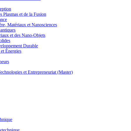
eption
lasmas et de la Fusion
ance
, Matériaux et Nanosciences
ntiques
aux et des Nano-Objets
lides
eloppement Durable
et Énergies
neurs
hnologies et Entrepreneuriat (Master)
chnique
lytechnique