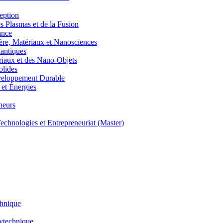
eption
lasmas et de la Fusion
ance
, Matériaux et Nanosciences
ntiques
aux et des Nano-Objets
lides
eloppement Durable
et Énergies
neurs
hnologies et Entrepreneuriat (Master)
chnique
lytechnique