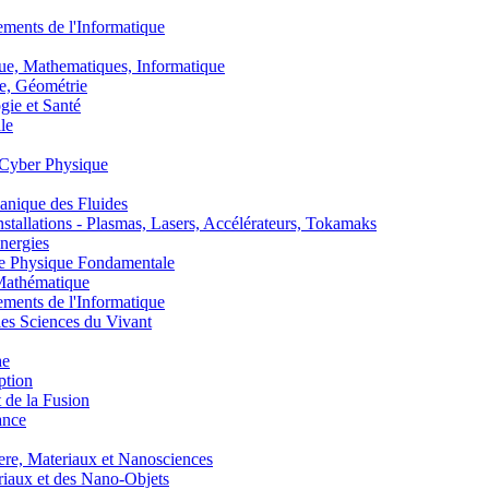
nts de l'Informatique
, Mathematiques, Informatique
, Géométrie
ie et Santé
le
Cyber Physique
nique des Fluides
lations - Plasmas, Lasers, Accélérateurs, Tokamaks
nergies
de Physique Fondamentale
athématique
nts de l'Informatique
s Sciences du Vivant
he
ption
 de la Fusion
ance
, Materiaux et Nanosciences
aux et des Nano-Objets