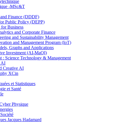
lytechnique
hnique -MSc&T
and Finance (DDDF)
r Public Policy (DEPP)
for Business
ytics and Corporate Finance
ring and Sustainability Management
ovation and Management Program (IoT)
ls, Graphs and Applications
ive Investment (AI-MaQI)
: Science Technology & Management
 AI
 Creative AI
aphy XCin
es et Statistiques
ie et Santé
le
Cyber Physique
nergies
 Société
es Jacques Hadamard