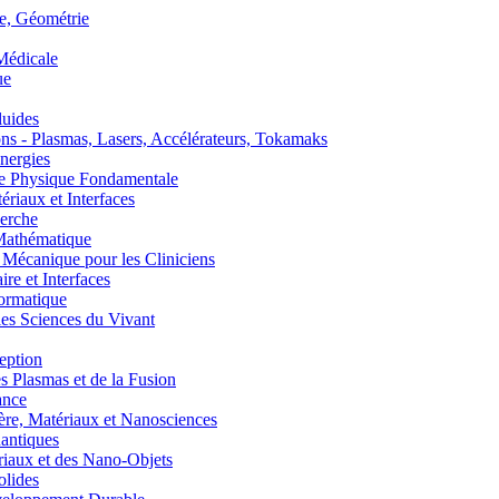
, Géométrie
édicale
ue
uides
s - Plasmas, Lasers, Accélérateurs, Tokamaks
nergies
de Physique Fondamentale
aux et Interfaces
erche
athématique
anique pour les Cliniciens
 et Interfaces
ormatique
s Sciences du Vivant
eption
lasmas et de la Fusion
ance
, Matériaux et Nanosciences
ntiques
aux et des Nano-Objets
lides