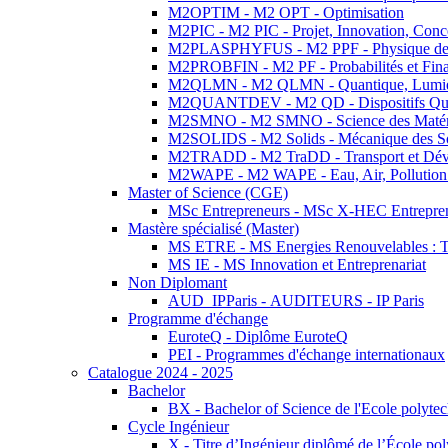
M2OPTIM - M2 OPT - Optimisation
M2PIC - M2 PIC - Projet, Innovation, Conc
M2PLASPHYFUS - M2 PPF - Physique des P
M2PROBFIN - M2 PF - Probabilités et Fin
M2QLMN - M2 QLMN - Quantique, Lumière
M2QUANTDEV - M2 QD - Dispositifs Qua
M2SMNO - M2 SMNO - Science des Matéri
M2SOLIDS - M2 Solids - Mécanique des So
M2TRADD - M2 TraDD - Transport et Dév
M2WAPE - M2 WAPE - Eau, Air, Pollution 
Master of Science (CGE)
MSc Entrepreneurs - MSc X-HEC Entrepre
Mastère spécialisé (Master)
MS ETRE - MS Energies Renouvelables : Tec
MS IE - MS Innovation et Entreprenariat
Non Diplomant
AUD_IPParis - AUDITEURS - IP Paris
Programme d'échange
EuroteQ - Diplôme EuroteQ
PEI - Programmes d'échange internationaux
Catalogue 2024 - 2025
Bachelor
BX - Bachelor of Science de l'Ecole polyte
Cycle Ingénieur
X - Titre d’Ingénieur diplômé de l’École po