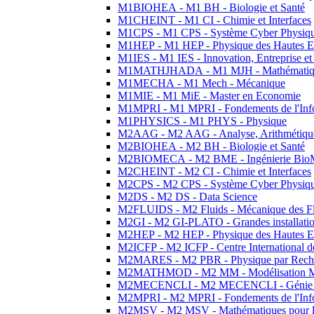
M1BIOHEA - M1 BH - Biologie et Santé
M1CHEINT - M1 CI - Chimie et Interfaces
M1CPS - M1 CPS - Système Cyber Physiq
M1HEP - M1 HEP - Physique des Hautes E
M1IES - M1 IES - Innovation, Entreprise et
M1MATHJHADA - M1 MJH - Mathématiqu
M1MECHA - M1 Mech - Mécanique
M1MIE - M1 MiE - Master en Economie
M1MPRI - M1 MPRI - Fondements de l'Inf
M1PHYSICS - M1 PHYS - Physique
M2AAG - M2 AAG - Analyse, Arithmétique
M2BIOHEA - M2 BH - Biologie et Santé
M2BIOMECA - M2 BME - Ingénierie BioM
M2CHEINT - M2 CI - Chimie et Interfaces
M2CPS - M2 CPS - Système Cyber Physiq
M2DS - M2 DS - Data Science
M2FLUIDS - M2 Fluids - Mécanique des Fl
M2GI - M2 GI-PLATO - Grandes installation
M2HEP - M2 HEP - Physique des Hautes E
M2ICFP - M2 ICFP - Centre International 
M2MARES - M2 PBR - Physique par Rech
M2MATHMOD - M2 MM - Modélisation M
M2MECENCLI - M2 MECENCLI - Génie Méc
M2MPRI - M2 MPRI - Fondements de l'Inf
M2MSV - M2 MSV - Mathématiques pour le