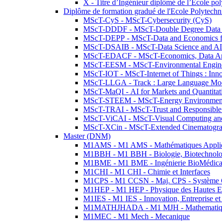
X - Titre d’Ingénieur diplômé de l’École po
Diplôme de formation gradué de l'Ecole Polytec
MScT-CyS - MScT-Cybersecurity (CyS)
MScT-DDDF - MScT-Double Degree Data 
MScT-DEPP - MScT-Data and Economics fo
MScT-DSAIB - MScT-Data Science and AI 
MScT-EDACF - MScT-Economics, Data Anal
MScT-EESM - MScT-Environmental Enginee
MScT-IOT - MScT-Internet of Things : Inn
MScT-LLGA - Track : Large Language Mode
MScT-MaQI - AI for Markets and Quantitat
MScT-STEEM - MScT-Energy Environment 
MScT-TRAI - MScT-Trust and Responsible
MScT-ViCAI - MScT-Visual Computing and
MScT-XCin - MScT-Extended Cinematogr
Master (DNM)
M1AMS - M1 AMS - Mathématiques Appliqué
M1BBH - M1 BBH - Biologie, Biotechnolog
M1BME - M1 BME - Ingénierie BioMédica
M1CHI - M1 CHI - Chimie et Interfaces
M1CPS - M1 CCSN - Maj. CPS - Système 
M1HEP - M1 HEP - Physique des Hautes E
M1IES - M1 IES - Innovation, Entreprise et
M1MATHJHADA - M1 MJH - Mathematiqu
M1MEC - M1 Mech - Mecanique