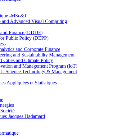
hnique -MSc&T
ce and Advanced Visual Computing
and Finance (DDDF)
r Public Policy (DEPP)
ess
ytics and Corporate Finance
ring and Sustainability Management
Cities and Climate Policy
ovation and Management Program (IoT)
: Science Technology & Management
ppliquées et Statistiques
ue
nergies
 Société
es Jacques Hadamard
ormatique