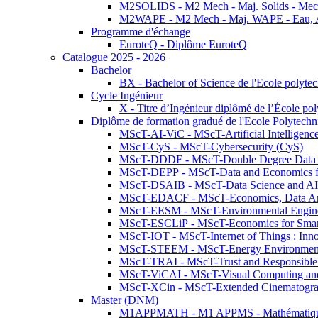
M2SOLIDS - M2 Mech - Maj. Solids - Meca
M2WAPE - M2 Mech - Maj. WAPE - Eau, Air
Programme d'échange
EuroteQ - Diplôme EuroteQ
Catalogue 2025 - 2026
Bachelor
BX - Bachelor of Science de l'Ecole polyte
Cycle Ingénieur
X - Titre d’Ingénieur diplômé de l’École po
Diplôme de formation gradué de l'Ecole Polytec
MScT-AI-ViC - MScT-Artificial Intelligen
MScT-CyS - MScT-Cybersecurity (CyS)
MScT-DDDF - MScT-Double Degree Data 
MScT-DEPP - MScT-Data and Economics fo
MScT-DSAIB - MScT-Data Science and AI 
MScT-EDACF - MScT-Economics, Data Anal
MScT-EESM - MScT-Environmental Enginee
MScT-ESCLiP - MScT-Economics for Smart 
MScT-IOT - MScT-Internet of Things : Inn
MScT-STEEM - MScT-Energy Environment 
MScT-TRAI - MScT-Trust and Responsible
MScT-ViCAI - MScT-Visual Computing and
MScT-XCin - MScT-Extended Cinematogr
Master (DNM)
M1APPMATH - M1 APPMS - Mathématiques A