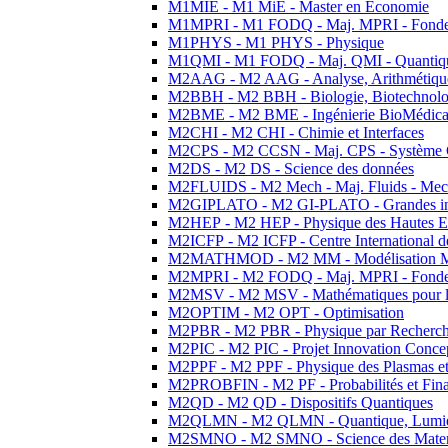
M1MIE - M1 MiE - Master en Economie
M1MPRI - M1 FODQ - Maj. MPRI - Fondeme
M1PHYS - M1 PHYS - Physique
M1QMI - M1 FODQ - Maj. QMI - Quantique
M2AAG - M2 AAG - Analyse, Arithmétique
M2BBH - M2 BBH - Biologie, Biotechnolog
M2BME - M2 BME - Ingénierie BioMédica
M2CHI - M2 CHI - Chimie et Interfaces
M2CPS - M2 CCSN - Maj. CPS - Système 
M2DS - M2 DS - Science des données
M2FLUIDS - M2 Mech - Maj. Fluids - Meca
M2GIPLATO - M2 GI-PLATO - Grandes instal
M2HEP - M2 HEP - Physique des Hautes E
M2ICFP - M2 ICFP - Centre International 
M2MATHMOD - M2 MM - Modélisation M
M2MPRI - M2 FODQ - Maj. MPRI - Fondeme
M2MSV - M2 MSV - Mathématiques pour le
M2OPTIM - M2 OPT - Optimisation
M2PBR - M2 PBR - Physique par Recherc
M2PIC - M2 PIC - Projet Innovation Conce
M2PPF - M2 PPF - Physique des Plasmas et
M2PROBFIN - M2 PF - Probabilités et Fin
M2QD - M2 QD - Dispositifs Quantiques
M2QLMN - M2 QLMN - Quantique, Lumiere
M2SMNO - M2 SMNO - Science des Materi