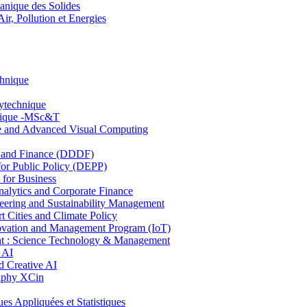
nique des Solides
, Pollution et Energies
chnique
lytechnique
hnique -MSc&T
ce and Advanced Visual Computing
and Finance (DDDF)
r Public Policy (DEPP)
for Business
ytics and Corporate Finance
ring and Sustainability Management
Cities and Climate Policy
ovation and Management Program (IoT)
: Science Technology & Management
 AI
 Creative AI
aphy XCin
ppliquées et Statistiques