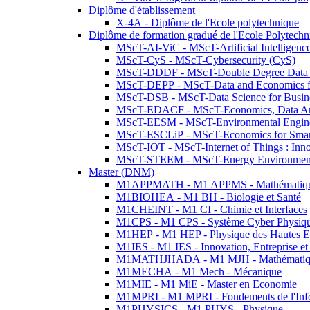
Diplôme d'établissement
X-4A - Diplôme de l'Ecole polytechnique
Diplôme de formation gradué de l'Ecole Polytec
MScT-AI-ViC - MScT-Artificial Intelligen
MScT-CyS - MScT-Cybersecurity (CyS)
MScT-DDDF - MScT-Double Degree Data 
MScT-DEPP - MScT-Data and Economics fo
MScT-DSB - MScT-Data Science for Busin
MScT-EDACF - MScT-Economics, Data Anal
MScT-EESM - MScT-Environmental Enginee
MScT-ESCLiP - MScT-Economics for Smart 
MScT-IOT - MScT-Internet of Things : Inn
MScT-STEEM - MScT-Energy Environment 
Master (DNM)
M1APPMATH - M1 APPMS - Mathématiques A
M1BIOHEA - M1 BH - Biologie et Santé
M1CHEINT - M1 CI - Chimie et Interfaces
M1CPS - M1 CPS - Système Cyber Physiq
M1HEP - M1 HEP - Physique des Hautes E
M1IES - M1 IES - Innovation, Entreprise et
M1MATHJHADA - M1 MJH - Mathématiqu
M1MECHA - M1 Mech - Mécanique
M1MIE - M1 MiE - Master en Economie
M1MPRI - M1 MPRI - Fondements de l'Inf
M1PHYSICS - M1 PHYS - Physique