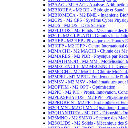
M2AAG - M2 AAG - Analyse, Arithmétique
M2BIOHEA - M2 BH - Biologie et Santé
M2BIOMECA - M2 BME - Ingénierie BioM
M2CPS - M2 CPS - Système Cyber Physiq
M2DS - M2 DS - Data Science
M2FLUIDS - M2 Fluids - Mécanique des Fl
M2GI - M2 GI-PLATO - Grandes installation
M2HEP - M2 HEP - Physique des Hautes E
M2ICFP - M2 ICFP - Centre International 
M2MACHI - M2 MACHI - Chimie des Matéri
M2MARES - M2 PBR - Physique par Rech
M2MATHMOD - M2 MM - Modélisation M
M2MECENCLI - M2 MECENCLI - Génie Méc
M2MOCHI - M2 MoChI - Chimie Moléculaire
M2MPRI - M2 MPRI - Fondements de l'Inf
M2MSV - M2 MSV - Mathématiques pour le
M2OPTIM - M2 OPT - Optimisation
M2PIC - M2 PIC - Projet, Innovation, Conc
M2PLASPHYFUS - M2 PPF - Physique des P
M2PROBFIN - M2 PF - Probabilités et Fin
M2QLMN - M2 QLMN - Quantique, Lumière
M2QUANTDEV - M2 QD - Dispositifs Qua
M2SMNO - M2 SMNO - Science des Matéri
M2SOLIDS - M2 Solids - Mécanique des So