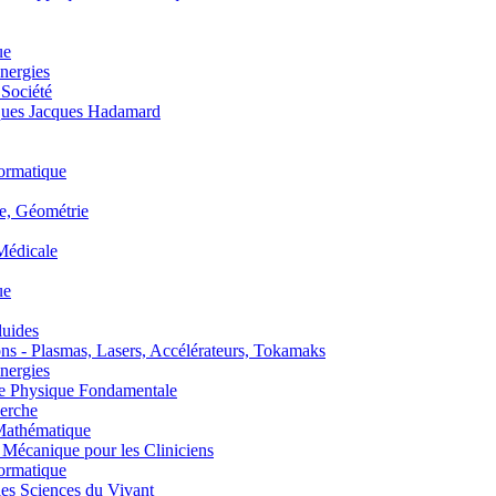
ue
nergies
 Société
es Jacques Hadamard
ormatique
, Géométrie
édicale
ue
uides
s - Plasmas, Lasers, Accélérateurs, Tokamaks
nergies
de Physique Fondamentale
erche
athématique
anique pour les Cliniciens
ormatique
s Sciences du Vivant