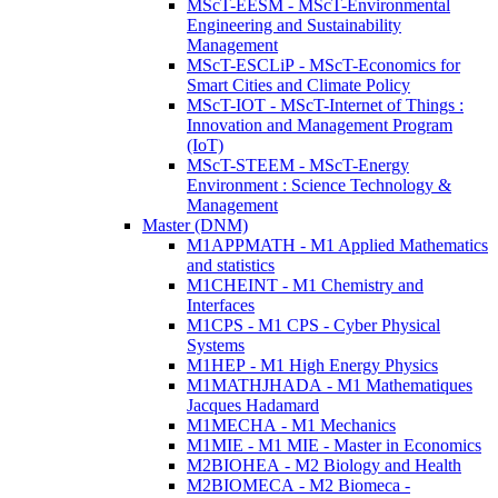
MScT-EESM - MScT-Environmental
Engineering and Sustainability
Management
MScT-ESCLiP - MScT-Economics for
Smart Cities and Climate Policy
MScT-IOT - MScT-Internet of Things :
Innovation and Management Program
(IoT)
MScT-STEEM - MScT-Energy
Environment : Science Technology &
Management
Master (DNM)
M1APPMATH - M1 Applied Mathematics
and statistics
M1CHEINT - M1 Chemistry and
Interfaces
M1CPS - M1 CPS - Cyber Physical
Systems
M1HEP - M1 High Energy Physics
M1MATHJHADA - M1 Mathematiques
Jacques Hadamard
M1MECHA - M1 Mechanics
M1MIE - M1 MIE - Master in Economics
M2BIOHEA - M2 Biology and Health
M2BIOMECA - M2 Biomeca -