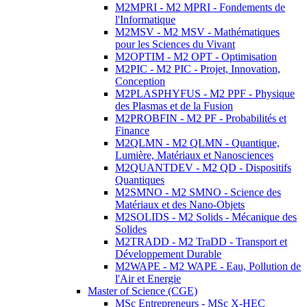
M2MPRI - M2 MPRI - Fondements de
l'Informatique
M2MSV - M2 MSV - Mathématiques
pour les Sciences du Vivant
M2OPTIM - M2 OPT - Optimisation
M2PIC - M2 PIC - Projet, Innovation,
Conception
M2PLASPHYFUS - M2 PPF - Physique
des Plasmas et de la Fusion
M2PROBFIN - M2 PF - Probabilités et
Finance
M2QLMN - M2 QLMN - Quantique,
Lumière, Matériaux et Nanosciences
M2QUANTDEV - M2 QD - Dispositifs
Quantiques
M2SMNO - M2 SMNO - Science des
Matériaux et des Nano-Objets
M2SOLIDS - M2 Solids - Mécanique des
Solides
M2TRADD - M2 TraDD - Transport et
Développement Durable
M2WAPE - M2 WAPE - Eau, Pollution de
l'Air et Energie
Master of Science (CGE)
MSc Entrepreneurs - MSc X-HEC