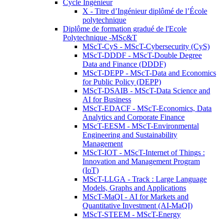
Cycle Ingénieur
X - Titre d’Ingénieur diplômé de l’École
polytechnique
Diplôme de formation gradué de l'Ecole
Polytechnique -MSc&T
MScT-CyS - MScT-Cybersecurity (CyS)
MScT-DDDF - MScT-Double Degree
Data and Finance (DDDF)
MScT-DEPP - MScT-Data and Economics
for Public Policy (DEPP)
MScT-DSAIB - MScT-Data Science and
AI for Business
MScT-EDACF - MScT-Economics, Data
Analytics and Corporate Finance
MScT-EESM - MScT-Environmental
Engineering and Sustainability
Management
MScT-IOT - MScT-Internet of Things :
Innovation and Management Program
(IoT)
MScT-LLGA - Track : Large Language
Models, Graphs and Applications
MScT-MaQI - AI for Markets and
Quantitative Investment (AI-MaQI)
MScT-STEEM - MScT-Energy