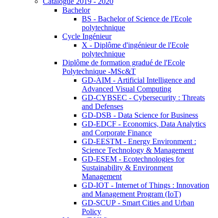
Catalogue 2019 - 2020
Bachelor
BS - Bachelor of Science de l'Ecole
polytechnique
Cycle Ingénieur
X - Diplôme d'ingénieur de l'Ecole
polytechnique
Diplôme de formation gradué de l'Ecole
Polytechnique -MSc&T
GD-AIM - Artificial Intelligence and
Advanced Visual Computing
GD-CYBSEC - Cybersecurity : Threats
and Defenses
GD-DSB - Data Science for Business
GD-EDCF - Economics, Data Analytics
and Corporate Finance
GD-EESTM - Energy Environment :
Science Technology & Management
GD-ESEM - Ecotechnologies for
Sustainability & Environment
Management
GD-IOT - Internet of Things : Innovation
and Management Program (IoT)
GD-SCUP - Smart Cities and Urban
Policy