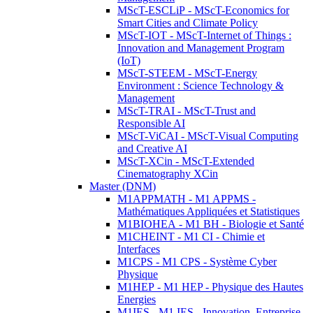
MScT-ESCLiP - MScT-Economics for
Smart Cities and Climate Policy
MScT-IOT - MScT-Internet of Things :
Innovation and Management Program
(IoT)
MScT-STEEM - MScT-Energy
Environment : Science Technology &
Management
MScT-TRAI - MScT-Trust and
Responsible AI
MScT-ViCAI - MScT-Visual Computing
and Creative AI
MScT-XCin - MScT-Extended
Cinematography XCin
Master (DNM)
M1APPMATH - M1 APPMS -
Mathématiques Appliquées et Statistiques
M1BIOHEA - M1 BH - Biologie et Santé
M1CHEINT - M1 CI - Chimie et
Interfaces
M1CPS - M1 CPS - Système Cyber
Physique
M1HEP - M1 HEP - Physique des Hautes
Energies
M1IES - M1 IES - Innovation, Entreprise