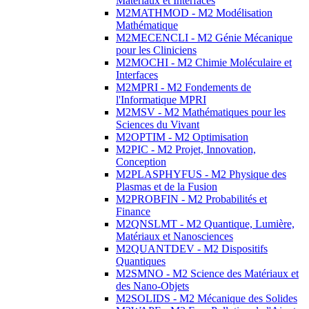
Matériaux et Interfaces
M2MATHMOD - M2 Modélisation
Mathématique
M2MECENCLI - M2 Génie Mécanique
pour les Cliniciens
M2MOCHI - M2 Chimie Moléculaire et
Interfaces
M2MPRI - M2 Fondements de
l'Informatique MPRI
M2MSV - M2 Mathématiques pour les
Sciences du Vivant
M2OPTIM - M2 Optimisation
M2PIC - M2 Projet, Innovation,
Conception
M2PLASPHYFUS - M2 Physique des
Plasmas et de la Fusion
M2PROBFIN - M2 Probabilités et
Finance
M2QNSLMT - M2 Quantique, Lumière,
Matériaux et Nanosciences
M2QUANTDEV - M2 Dispositifs
Quantiques
M2SMNO - M2 Science des Matériaux et
des Nano-Objets
M2SOLIDS - M2 Mécanique des Solides