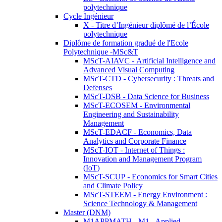
polytechnique
Cycle Ingénieur
X - Titre d’Ingénieur diplômé de l’École
polytechnique
Diplôme de formation gradué de l'Ecole
Polytechnique -MSc&T
MScT-AIAVC - Artificial Intelligence and
Advanced Visual Computing
MScT-CTD - Cybersecurity : Threats and
Defenses
MScT-DSB - Data Science for Business
MScT-ECOSEM - Environmental
Engineering and Sustainability
Management
MScT-EDACF - Economics, Data
Analytics and Corporate Finance
MScT-IOT - Internet of Things :
Innovation and Management Program
(IoT)
MScT-SCUP - Economics for Smart Cities
and Climate Policy
MScT-STEEM - Energy Environment :
Science Technology & Management
Master (DNM)
M1APPMATH - M1 - Applied