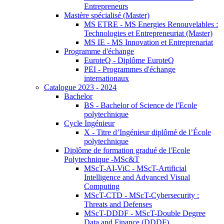
Entrepreneurs
Mastère spécialisé (Master)
MS ETRE - MS Energies Renouvelables :
Technologies et Entrepreneuriat (Master)
MS IE - MS Innovation et Entreprenariat
Programme d'échange
EuroteQ - Diplôme EuroteQ
PEI - Programmes d'échange
internationaux
Catalogue 2023 - 2024
Bachelor
BS - Bachelor of Science de l'Ecole
polytechnique
Cycle Ingénieur
X - Titre d’Ingénieur diplômé de l’École
polytechnique
Diplôme de formation gradué de l'Ecole
Polytechnique -MSc&T
MScT-AI-ViC - MScT-Artificial
Intelligence and Advanced Visual
Computing
MScT-CTD - MScT-Cybersecurity :
Threats and Defenses
MScT-DDDF - MScT-Double Degree
Data and Finance (DDDF)