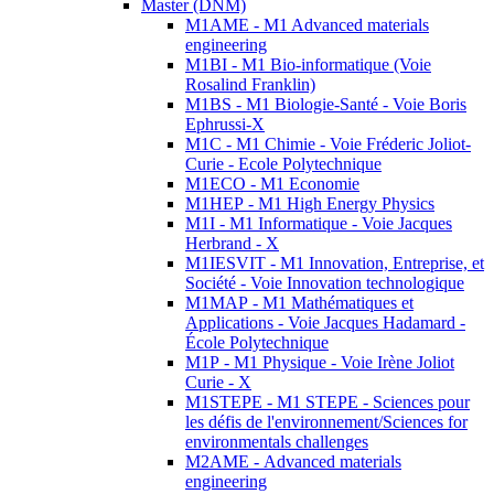
Master (DNM)
M1AME - M1 Advanced materials
engineering
M1BI - M1 Bio-informatique (Voie
Rosalind Franklin)
M1BS - M1 Biologie-Santé - Voie Boris
Ephrussi-X
M1C - M1 Chimie - Voie Fréderic Joliot-
Curie - Ecole Polytechnique
M1ECO - M1 Economie
M1HEP - M1 High Energy Physics
M1I - M1 Informatique - Voie Jacques
Herbrand - X
M1IESVIT - M1 Innovation, Entreprise, et
Société - Voie Innovation technologique
M1MAP - M1 Mathématiques et
Applications - Voie Jacques Hadamard -
École Polytechnique
M1P - M1 Physique - Voie Irène Joliot
Curie - X
M1STEPE - M1 STEPE - Sciences pour
les défis de l'environnement/Sciences for
environmentals challenges
M2AME - Advanced materials
engineering