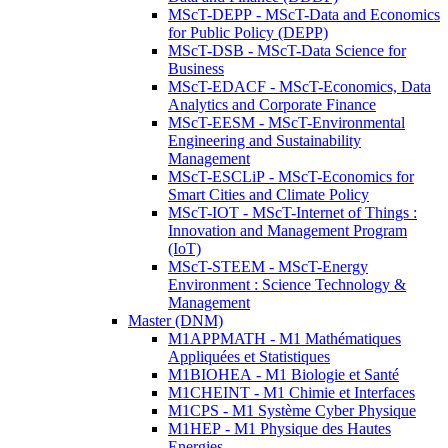
MScT-DEPP - MScT-Data and Economics
for Public Policy (DEPP)
MScT-DSB - MScT-Data Science for
Business
MScT-EDACF - MScT-Economics, Data
Analytics and Corporate Finance
MScT-EESM - MScT-Environmental
Engineering and Sustainability
Management
MScT-ESCLiP - MScT-Economics for
Smart Cities and Climate Policy
MScT-IOT - MScT-Internet of Things :
Innovation and Management Program
(IoT)
MScT-STEEM - MScT-Energy
Environment : Science Technology &
Management
Master (DNM)
M1APPMATH - M1 Mathématiques
Appliquées et Statistiques
M1BIOHEA - M1 Biologie et Santé
M1CHEINT - M1 Chimie et Interfaces
M1CPS - M1 Système Cyber Physique
M1HEP - M1 Physique des Hautes
Energies