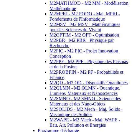
M2MATHMOD - M2 MM - Modélisation
Mathématique
M2MPRI - M2 FODQ - Maj. MPRI -
Fondements de l'Informatique
M2MSV - M2 MSV - Mathématiques
pour les Sciences du Vivant
M2OPTIM - M2 OPT - Optimisation
M2PBR - M2 PBR - Physique par
Recherche
M2PIC - M2 PIC - Projet Innovation
Conception
M2PPF - M2 PPF - Physique des Plasmas
et de la Fusion
M2PROBFIN - M2 PF - Probabilités et
Finance
M2QD - M2 QD - Dispositifs Quantiques
M2QLMN - M2 QLMN - Quantique,
Lumiere, Materiaux et Nanosciences
M2SMNO - M2 SMNO - Science des
Materiaux et des Nano-Objets
M2SOLIDS - M2 Mech - Maj. Solids -
Mecanique des Solides
M2WAPE - M2 Mech - Maj. WAPE -
Eau, Air, Pollution et Energies
Programme d'échange