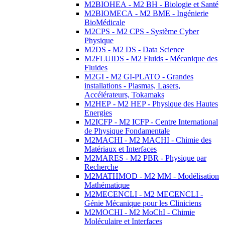
M2BIOHEA - M2 BH - Biologie et Santé
M2BIOMECA - M2 BME - Ingénierie
BioMédicale
M2CPS - M2 CPS - Système Cyber
Physique
M2DS - M2 DS - Data Science
M2FLUIDS - M2 Fluids - Mécanique des
Fluides
M2GI - M2 GI-PLATO - Grandes
installations - Plasmas, Lasers,
Accélérateurs, Tokamaks
M2HEP - M2 HEP - Physique des Hautes
Energies
M2ICFP - M2 ICFP - Centre International
de Physique Fondamentale
M2MACHI - M2 MACHI - Chimie des
Matériaux et Interfaces
M2MARES - M2 PBR - Physique par
Recherche
M2MATHMOD - M2 MM - Modélisation
Mathématique
M2MECENCLI - M2 MECENCLI -
Génie Mécanique pour les Cliniciens
M2MOCHI - M2 MoChI - Chimie
Moléculaire et Interfaces