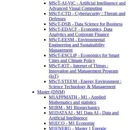
MScT-AI-ViC - Artificial Intelligence and
Advanced Visual Computing
MScT-CTD - Cybersecurity : Threats and
Defenses
MScT-DSB - Data Science for Business
MScT-EDACF - Economics, Data
Analytics and Corporate Finance
MScT-EESM - Environmental
Engineering and Sustainability
Management
MScT-ESCLiP - Economics for Smart
Cities and Climate Policy
MScT-IOT - Internet of Things :
Innovation and Management Program
(IoT)
MScT-STEEM - Energy Environment :
Science Technology & Management
Master (DNM)
M1APPMATH - M1 - Applied
Mathematics and statistics
M1BM - M1 Biomechanics
M1DATAAI - M1 Data AI - Data and
Artificial Intelligence
M1ECO - M1 Economie
M1ENERG - Master 1 Énergie