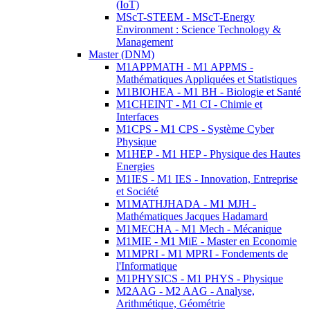
(IoT)
MScT-STEEM - MScT-Energy
Environment : Science Technology &
Management
Master (DNM)
M1APPMATH - M1 APPMS -
Mathématiques Appliquées et Statistiques
M1BIOHEA - M1 BH - Biologie et Santé
M1CHEINT - M1 CI - Chimie et
Interfaces
M1CPS - M1 CPS - Système Cyber
Physique
M1HEP - M1 HEP - Physique des Hautes
Energies
M1IES - M1 IES - Innovation, Entreprise
et Société
M1MATHJHADA - M1 MJH -
Mathématiques Jacques Hadamard
M1MECHA - M1 Mech - Mécanique
M1MIE - M1 MiE - Master en Economie
M1MPRI - M1 MPRI - Fondements de
l'Informatique
M1PHYSICS - M1 PHYS - Physique
M2AAG - M2 AAG - Analyse,
Arithmétique, Géométrie