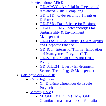
Polytechnique -MSc&T
GD-AIAVC - Artificial Intelligence and
Advanced Visual Computing
GD-CTD - Cybersecurity : Threats &
Defenses
GD-DSB - Data Science for Business
GD-ECOSEM - Ecotechnologies for
Sustainability & Environment
Management
GD-EDACF - Economics, Data Analytics
and Corporate Finance
GD-IOT - Internet of Things : Innovation
and Management Program (IoT)
GD-SCUP - Smart Cities and Urban
Policy
GD-STEEM - Energy Environment :
Science Technology & Management
Catalogue 2017 - 2018
Cycle Ingénieur
X - Diplôme d'ingénieur de l'Ecole
Polytechnique
Master (DNM)
M1QMI - M1 FODQ - Maj. QMI -
Quantique, mathematiques, informatique