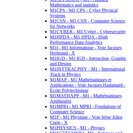
Mathematics and statistics
M1CPS - M1 CPS - Cyber Physical
Systems
M1CSN - M1 CSN - Computer Science
for Networks
M1CYBER - M1 Cyber - Cybersecurity
M1HPDA - M1 HPDA - High
Performance Data Analytics
M1I - M1 Informatique - Voie Jacques
Herbrand - X
M1IGD - M1 IGD - Interaction, Graphic
and Design
M1INTTRACPHY - M1 - International
Track in Physics
M1MAP - M1 Mathématiques et
Applications - Voie Jacques Hadamard -
École Polytechnique
M1MATHAPP - M1 - Mathématiques
Appliquées
M1MPRI - M1 MPRI - Foudations of
Computer Science
M1P - M1 Physique - Voie Irène Joliot
Curie - X
M1PHYSICS - M1 - Physics