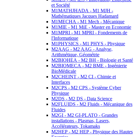
et Société
M1MATHJHADA - M1 MJH -
Mathématiques Jacques Hadamard
M1MECHA - M1 Mech - Mécanique
M1MIE - M1 MiE - Master en Economie
M1MPRI - M1 MPRI - Fondements de
l'Informatique
M1PHYSICS - M1 PHYS - Physique
M2AAG - M2 AAG - Analyse,
Arithmétique, Géométrie
M2BIOHEA - M2 BH - Biologie et Santé
M2BIOMECA - M2 BME - Ingénierie
BioMédicale
M2CHEINT - M2 CI - Chimie et
Interfaces
M2CPS - M2 CPS - Système Cyber
Physique
M2DS - M2 DS - Data Science
M2FLUIDS - M2 Fluids - Mécanique des
Fluides
M2GI - M2 GI-PLATO - Grandes
installations - Plasmas, Lasers,
Accélérateurs, Tokamaks
M2HEP - M2 HEP - Physique des Hautes