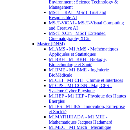
Environment : Science Technology &
Management
MScT-TRAI - MScT-Trust and
Responsible AI
MScT-ViCAI - MScT-Visual Computing
and Creative AI
MScT-XCin - MScT-Extended
Cinematography XCin
Master (DNM)
M1AMS - M1 AMS - Mathématiques
Appliquées et Statistiques
M1BBH - M1 BBH - Biologie,
Biotechnologie et Santé
M1BME - M1 BME - Ingénierie
BioMédicale
M1CHI - M1 CHI - Chimie et Interfaces
M1CPS - M1 CCSN - Maj. CPS -
Système Cyber Physique
M1HEP - M1 HEP - Physique des Hautes
Energies
M1IES - M1 IES - Innovation, Entreprise
et Société
M1MATHJHADA - M1 MJH -
Mathematiques Jacques Hadamard
M1MEC - M1 Mech - Mecanique