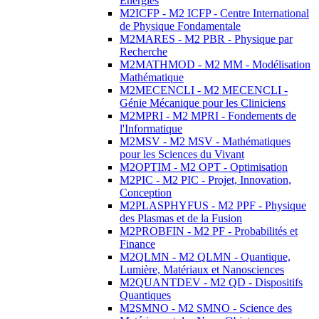
Energies
M2ICFP - M2 ICFP - Centre International
de Physique Fondamentale
M2MARES - M2 PBR - Physique par
Recherche
M2MATHMOD - M2 MM - Modélisation
Mathématique
M2MECENCLI - M2 MECENCLI -
Génie Mécanique pour les Cliniciens
M2MPRI - M2 MPRI - Fondements de
l'Informatique
M2MSV - M2 MSV - Mathématiques
pour les Sciences du Vivant
M2OPTIM - M2 OPT - Optimisation
M2PIC - M2 PIC - Projet, Innovation,
Conception
M2PLASPHYFUS - M2 PPF - Physique
des Plasmas et de la Fusion
M2PROBFIN - M2 PF - Probabilités et
Finance
M2QLMN - M2 QLMN - Quantique,
Lumière, Matériaux et Nanosciences
M2QUANTDEV - M2 QD - Dispositifs
Quantiques
M2SMNO - M2 SMNO - Science des