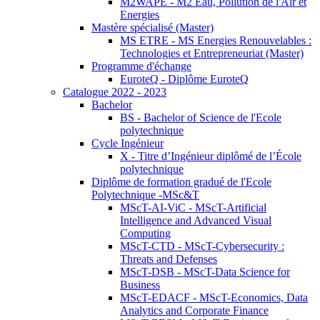
M2WAPE - M2 Eau, Pollution de l'Air et
Energies
Mastère spécialisé (Master)
MS ETRE - MS Energies Renouvelables :
Technologies et Entrepreneuriat (Master)
Programme d'échange
EuroteQ - Diplôme EuroteQ
Catalogue 2022 - 2023
Bachelor
BS - Bachelor of Science de l'Ecole
polytechnique
Cycle Ingénieur
X - Titre d’Ingénieur diplômé de l’École
polytechnique
Diplôme de formation gradué de l'Ecole
Polytechnique -MSc&T
MScT-AI-ViC - MScT-Artificial
Intelligence and Advanced Visual
Computing
MScT-CTD - MScT-Cybersecurity :
Threats and Defenses
MScT-DSB - MScT-Data Science for
Business
MScT-EDACF - MScT-Economics, Data
Analytics and Corporate Finance