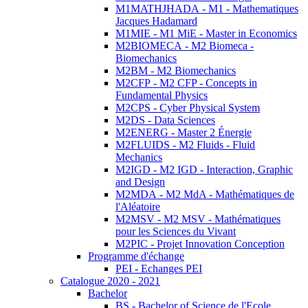
M1MATHJHADA - M1 - Mathematiques
Jacques Hadamard
M1MIE - M1 MiE - Master in Economics
M2BIOMECA - M2 Biomeca -
Biomechanics
M2BM - M2 Biomechanics
M2CFP - M2 CFP - Concepts in
Fundamental Physics
M2CPS - Cyber Physical System
M2DS - Data Sciences
M2ENERG - Master 2 Énergie
M2FLUIDS - M2 Fluids - Fluid
Mechanics
M2IGD - M2 IGD - Interaction, Graphic
and Design
M2MDA - M2 MdA - Mathématiques de
l'Aléatoire
M2MSV - M2 MSV - Mathématiques
pour les Sciences du Vivant
M2PIC - Projet Innovation Conception
Programme d'échange
PEI - Echanges PEI
Catalogue 2020 - 2021
Bachelor
BS - Bachelor of Science de l'Ecole