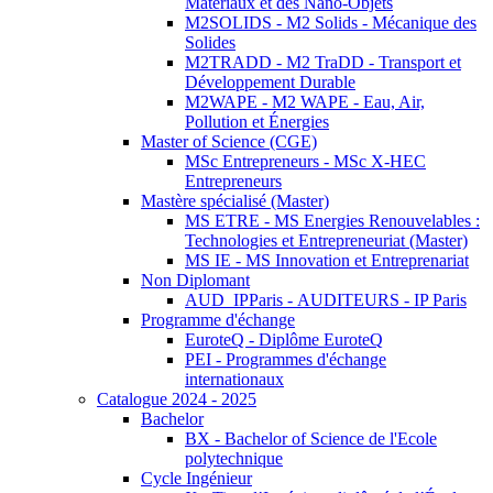
Matériaux et des Nano-Objets
M2SOLIDS - M2 Solids - Mécanique des
Solides
M2TRADD - M2 TraDD - Transport et
Développement Durable
M2WAPE - M2 WAPE - Eau, Air,
Pollution et Énergies
Master of Science (CGE)
MSc Entrepreneurs - MSc X-HEC
Entrepreneurs
Mastère spécialisé (Master)
MS ETRE - MS Energies Renouvelables :
Technologies et Entrepreneuriat (Master)
MS IE - MS Innovation et Entreprenariat
Non Diplomant
AUD_IPParis - AUDITEURS - IP Paris
Programme d'échange
EuroteQ - Diplôme EuroteQ
PEI - Programmes d'échange
internationaux
Catalogue 2024 - 2025
Bachelor
BX - Bachelor of Science de l'Ecole
polytechnique
Cycle Ingénieur