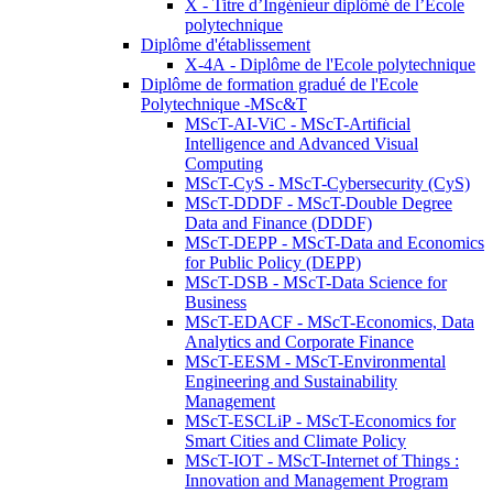
X - Titre d’Ingénieur diplômé de l’École
polytechnique
Diplôme d'établissement
X-4A - Diplôme de l'Ecole polytechnique
Diplôme de formation gradué de l'Ecole
Polytechnique -MSc&T
MScT-AI-ViC - MScT-Artificial
Intelligence and Advanced Visual
Computing
MScT-CyS - MScT-Cybersecurity (CyS)
MScT-DDDF - MScT-Double Degree
Data and Finance (DDDF)
MScT-DEPP - MScT-Data and Economics
for Public Policy (DEPP)
MScT-DSB - MScT-Data Science for
Business
MScT-EDACF - MScT-Economics, Data
Analytics and Corporate Finance
MScT-EESM - MScT-Environmental
Engineering and Sustainability
Management
MScT-ESCLiP - MScT-Economics for
Smart Cities and Climate Policy
MScT-IOT - MScT-Internet of Things :
Innovation and Management Program