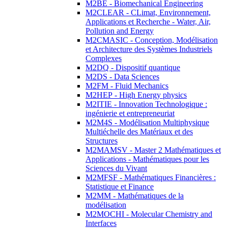
M2BE - Biomechanical Engineering
M2CLEAR - CLimat, Environnement,
Applications et Recherche - Water, Air,
Pollution and Energy
M2CMASIC - Conception, Modélisation
et Architecture des Systèmes Industriels
Complexes
M2DQ - Dispositif quantique
M2DS - Data Sciences
M2FM - Fluid Mechanics
M2HEP - High Energy physics
M2ITIE - Innovation Technologique :
ingénierie et entrepreneuriat
M2M4S - Modélisation Multiphysique
Multiéchelle des Matériaux et des
Structures
M2MAMSV - Master 2 Mathématiques et
Applications - Mathématiques pour les
Sciences du Vivant
M2MFSF - Mathématiques Financières :
Statistique et Finance
M2MM - Mathématiques de la
modélisation
M2MOCHI - Molecular Chemistry and
Interfaces