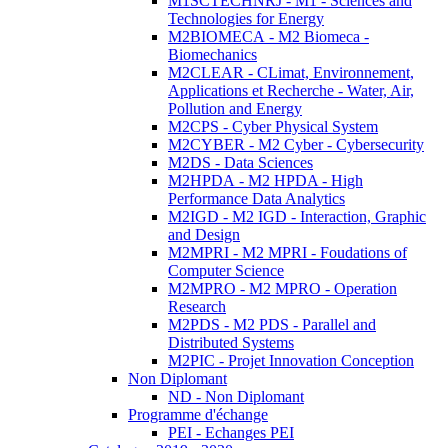
M1SCTECHNRJ - M1 - Sciences and
Technologies for Energy
M2BIOMECA - M2 Biomeca -
Biomechanics
M2CLEAR - CLimat, Environnement,
Applications et Recherche - Water, Air,
Pollution and Energy
M2CPS - Cyber Physical System
M2CYBER - M2 Cyber - Cybersecurity
M2DS - Data Sciences
M2HPDA - M2 HPDA - High
Performance Data Analytics
M2IGD - M2 IGD - Interaction, Graphic
and Design
M2MPRI - M2 MPRI - Foudations of
Computer Science
M2MPRO - M2 MPRO - Operation
Research
M2PDS - M2 PDS - Parallel and
Distributed Systems
M2PIC - Projet Innovation Conception
Non Diplomant
ND - Non Diplomant
Programme d'échange
PEI - Echanges PEI