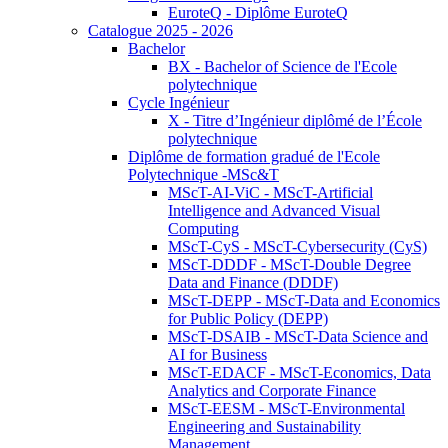
EuroteQ - Diplôme EuroteQ
Catalogue 2025 - 2026
Bachelor
BX - Bachelor of Science de l'Ecole
polytechnique
Cycle Ingénieur
X - Titre d’Ingénieur diplômé de l’École
polytechnique
Diplôme de formation gradué de l'Ecole
Polytechnique -MSc&T
MScT-AI-ViC - MScT-Artificial
Intelligence and Advanced Visual
Computing
MScT-CyS - MScT-Cybersecurity (CyS)
MScT-DDDF - MScT-Double Degree
Data and Finance (DDDF)
MScT-DEPP - MScT-Data and Economics
for Public Policy (DEPP)
MScT-DSAIB - MScT-Data Science and
AI for Business
MScT-EDACF - MScT-Economics, Data
Analytics and Corporate Finance
MScT-EESM - MScT-Environmental
Engineering and Sustainability
Management