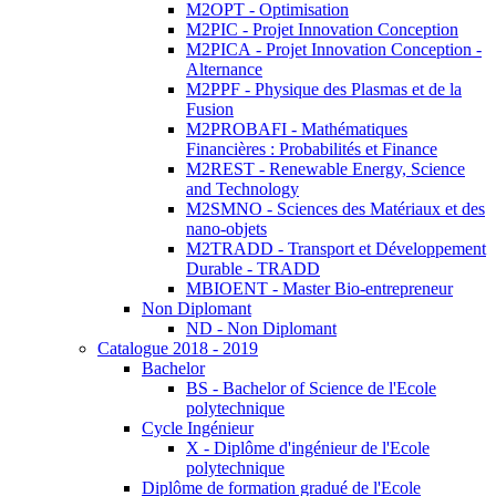
M2OPT - Optimisation
M2PIC - Projet Innovation Conception
M2PICA - Projet Innovation Conception -
Alternance
M2PPF - Physique des Plasmas et de la
Fusion
M2PROBAFI - Mathématiques
Financières : Probabilités et Finance
M2REST - Renewable Energy, Science
and Technology
M2SMNO - Sciences des Matériaux et des
nano-objets
M2TRADD - Transport et Développement
Durable - TRADD
MBIOENT - Master Bio-entrepreneur
Non Diplomant
ND - Non Diplomant
Catalogue 2018 - 2019
Bachelor
BS - Bachelor of Science de l'Ecole
polytechnique
Cycle Ingénieur
X - Diplôme d'ingénieur de l'Ecole
polytechnique
Diplôme de formation gradué de l'Ecole