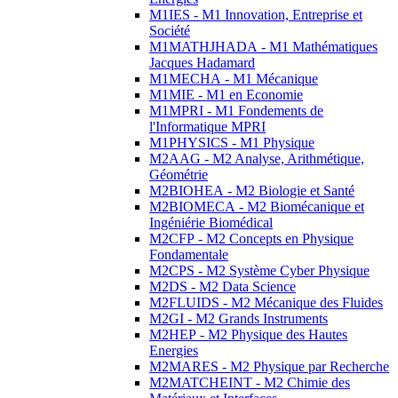
M1IES - M1 Innovation, Entreprise et
Société
M1MATHJHADA - M1 Mathématiques
Jacques Hadamard
M1MECHA - M1 Mécanique
M1MIE - M1 en Economie
M1MPRI - M1 Fondements de
l'Informatique MPRI
M1PHYSICS - M1 Physique
M2AAG - M2 Analyse, Arithmétique,
Géométrie
M2BIOHEA - M2 Biologie et Santé
M2BIOMECA - M2 Biomécanique et
Ingéniérie Biomédical
M2CFP - M2 Concepts en Physique
Fondamentale
M2CPS - M2 Système Cyber Physique
M2DS - M2 Data Science
M2FLUIDS - M2 Mécanique des Fluides
M2GI - M2 Grands Instruments
M2HEP - M2 Physique des Hautes
Energies
M2MARES - M2 Physique par Recherche
M2MATCHEINT - M2 Chimie des