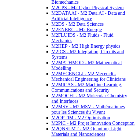
Biomechanics
M2CPS - M2 Cyber Physical System
M2DATAAI - M2 Data AI - Data and
Artificial Intelligence
M2DS - M2 Data Sciences
M2ENERG - M2 Énergie
M2FLUIDS - M2 Fluids - Fluid
Mechanics
M2HEP - M2 High Energy physics
M2ICS - M2 Integration, Circuits and
Systems
M2MATHMOD - M2 Mathematical
Modelling
M2MECENCLI - M2 Mecencli -
Mechanical Engineering for Clinicians
M2MICAS - M2 Machine Learning,
Communications and Security
M2MOCHI - M2 Molecular Chemistry
and Interfaces
M2MSV - M2 MSV - Mathématiques
pour les Sciences du Vivant
M2OPTIM - M2 Optimisation
M2PIC - M2 Projet Innovation Conception
M2QNSLMT - M2 Quantum, Light,
Materials and Nanosciences