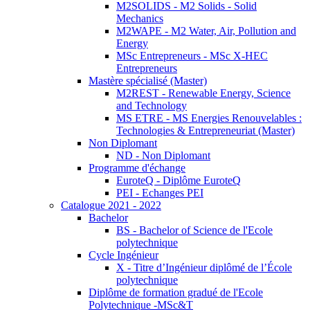
M2SOLIDS - M2 Solids - Solid
Mechanics
M2WAPE - M2 Water, Air, Pollution and
Energy
MSc Entrepreneurs - MSc X-HEC
Entrepreneurs
Mastère spécialisé (Master)
M2REST - Renewable Energy, Science
and Technology
MS ETRE - MS Energies Renouvelables :
Technologies & Entrepreneuriat (Master)
Non Diplomant
ND - Non Diplomant
Programme d'échange
EuroteQ - Diplôme EuroteQ
PEI - Echanges PEI
Catalogue 2021 - 2022
Bachelor
BS - Bachelor of Science de l'Ecole
polytechnique
Cycle Ingénieur
X - Titre d’Ingénieur diplômé de l’École
polytechnique
Diplôme de formation gradué de l'Ecole
Polytechnique -MSc&T