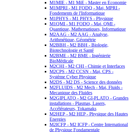
M1MIE - M1 MiE - Master en Economie
M1MPRI - M1 FODQ - Maj. MPRI -
Fondements de l'Informatique
M1PHYS - M1 PHYS - Physique
M1QMI - M1 FODQ - Maj. QMI -
Quantique, Mathematiques, Informatique
M2AAG - M2 AAG - Analyse,
Arithmétique, Géométrie
M2BBH - M2 BBH - Biologie,
Biotechnologie et Santé
M2BME - M2 BME - Ingénierie
BioMédicale
M2CHI - M2 CHI - Chimie et Interfaces
M2CPS - M2 CCSN - Maj. CPS -
Système Cyber Physique
M2DS - M2 DS - Science des données
M2FLUIDS - M2 Mech - Maj. Fluids -
Mecanique des Fluides
M2GIPLATO - M2 GI-PLATO - Grandes
installations - Plasmas, Lasers,
Accélérateurs, Tokamaks
M2HEP - M2 HEP - Physique des Hautes
Energies
M2ICFP - M2 ICFP - Centre International
de Physique Fondamentale