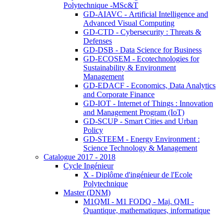
Polytechnique -MSc&T
GD-AIAVC - Artificial Intelligence and
Advanced Visual Computing
GD-CTD - Cybersecurity : Threats &
Defenses
GD-DSB - Data Science for Business
GD-ECOSEM - Ecotechnologies for
Sustainability & Environment
Management
GD-EDACF - Economics, Data Analytics
and Corporate Finance
GD-IOT - Internet of Things : Innovation
and Management Program (IoT)
GD-SCUP - Smart Cities and Urban
Policy
GD-STEEM - Energy Environment :
Science Technology & Management
Catalogue 2017 - 2018
Cycle Ingénieur
X - Diplôme d'ingénieur de l'Ecole
Polytechnique
Master (DNM)
M1QMI - M1 FODQ - Maj. QMI -
Quantique, mathematiques, informatique