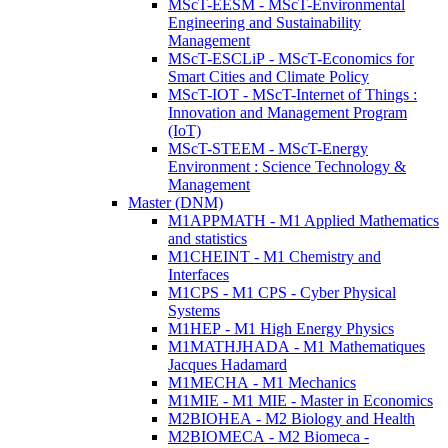
MScT-EESM - MScT-Environmental
Engineering and Sustainability
Management
MScT-ESCLiP - MScT-Economics for
Smart Cities and Climate Policy
MScT-IOT - MScT-Internet of Things :
Innovation and Management Program
(IoT)
MScT-STEEM - MScT-Energy
Environment : Science Technology &
Management
Master (DNM)
M1APPMATH - M1 Applied Mathematics
and statistics
M1CHEINT - M1 Chemistry and
Interfaces
M1CPS - M1 CPS - Cyber Physical
Systems
M1HEP - M1 High Energy Physics
M1MATHJHADA - M1 Mathematiques
Jacques Hadamard
M1MECHA - M1 Mechanics
M1MIE - M1 MIE - Master in Economics
M2BIOHEA - M2 Biology and Health
M2BIOMECA - M2 Biomeca -