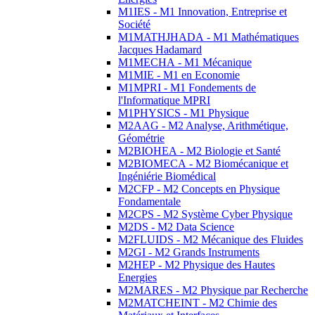
M1IES - M1 Innovation, Entreprise et
Société
M1MATHJHADA - M1 Mathématiques
Jacques Hadamard
M1MECHA - M1 Mécanique
M1MIE - M1 en Economie
M1MPRI - M1 Fondements de
l'Informatique MPRI
M1PHYSICS - M1 Physique
M2AAG - M2 Analyse, Arithmétique,
Géométrie
M2BIOHEA - M2 Biologie et Santé
M2BIOMECA - M2 Biomécanique et
Ingéniérie Biomédical
M2CFP - M2 Concepts en Physique
Fondamentale
M2CPS - M2 Système Cyber Physique
M2DS - M2 Data Science
M2FLUIDS - M2 Mécanique des Fluides
M2GI - M2 Grands Instruments
M2HEP - M2 Physique des Hautes
Energies
M2MARES - M2 Physique par Recherche
M2MATCHEINT - M2 Chimie des