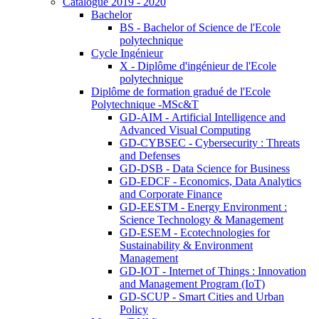
Catalogue 2019 - 2020
Bachelor
BS - Bachelor of Science de l'Ecole
polytechnique
Cycle Ingénieur
X - Diplôme d'ingénieur de l'Ecole
polytechnique
Diplôme de formation gradué de l'Ecole
Polytechnique -MSc&T
GD-AIM - Artificial Intelligence and
Advanced Visual Computing
GD-CYBSEC - Cybersecurity : Threats
and Defenses
GD-DSB - Data Science for Business
GD-EDCF - Economics, Data Analytics
and Corporate Finance
GD-EESTM - Energy Environment :
Science Technology & Management
GD-ESEM - Ecotechnologies for
Sustainability & Environment
Management
GD-IOT - Internet of Things : Innovation
and Management Program (IoT)
GD-SCUP - Smart Cities and Urban
Policy