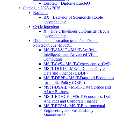
EuroteQ - Diplôme EuroteQ
Catalogue 2025 - 2026
Bachelor
BX - Bachelor of Science de l'Ecole
polytechnique
Cycle Ingénieur
X - Titre d’Ingénieur diplômé de l’École
polytechnique
Diplôme de formation gradué de l'Ecole
Polytechnique -MSc&T
MScT-AI-ViC - MScT-Artificial
Intelligence and Advanced Visual
Computing
MScT-CyS - MScT-Cybersecurity (CyS)
MScT-DDDF - MScT-Double Degree
Data and Finance (DDDF)
MScT-DEPP - MScT-Data and Economics
for Public Policy (DEPP)
MScT-DSAIB - MScT-Data Science and
AI for Business
MScT-EDACF - MScT-Economics, Data
Analytics and Corporate Finance
MScT-EESM - MScT-Environmental
Engineering and Sustainability
Management