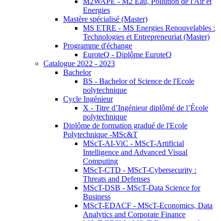
M2WAPE - M2 Eau, Pollution de l'Air et
Energies
Mastère spécialisé (Master)
MS ETRE - MS Energies Renouvelables :
Technologies et Entrepreneuriat (Master)
Programme d'échange
EuroteQ - Diplôme EuroteQ
Catalogue 2022 - 2023
Bachelor
BS - Bachelor of Science de l'Ecole
polytechnique
Cycle Ingénieur
X - Titre d’Ingénieur diplômé de l’École
polytechnique
Diplôme de formation gradué de l'Ecole
Polytechnique -MSc&T
MScT-AI-ViC - MScT-Artificial
Intelligence and Advanced Visual
Computing
MScT-CTD - MScT-Cybersecurity :
Threats and Defenses
MScT-DSB - MScT-Data Science for
Business
MScT-EDACF - MScT-Economics, Data
Analytics and Corporate Finance