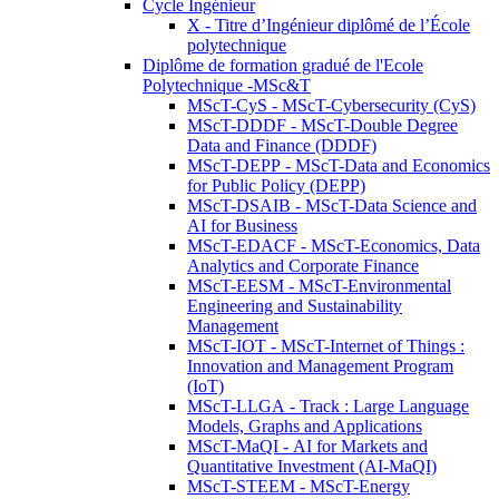
Cycle Ingénieur
X - Titre d’Ingénieur diplômé de l’École
polytechnique
Diplôme de formation gradué de l'Ecole
Polytechnique -MSc&T
MScT-CyS - MScT-Cybersecurity (CyS)
MScT-DDDF - MScT-Double Degree
Data and Finance (DDDF)
MScT-DEPP - MScT-Data and Economics
for Public Policy (DEPP)
MScT-DSAIB - MScT-Data Science and
AI for Business
MScT-EDACF - MScT-Economics, Data
Analytics and Corporate Finance
MScT-EESM - MScT-Environmental
Engineering and Sustainability
Management
MScT-IOT - MScT-Internet of Things :
Innovation and Management Program
(IoT)
MScT-LLGA - Track : Large Language
Models, Graphs and Applications
MScT-MaQI - AI for Markets and
Quantitative Investment (AI-MaQI)
MScT-STEEM - MScT-Energy