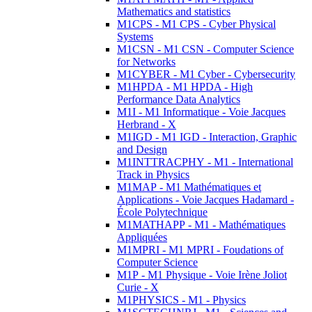
Mathematics and statistics
M1CPS - M1 CPS - Cyber Physical
Systems
M1CSN - M1 CSN - Computer Science
for Networks
M1CYBER - M1 Cyber - Cybersecurity
M1HPDA - M1 HPDA - High
Performance Data Analytics
M1I - M1 Informatique - Voie Jacques
Herbrand - X
M1IGD - M1 IGD - Interaction, Graphic
and Design
M1INTTRACPHY - M1 - International
Track in Physics
M1MAP - M1 Mathématiques et
Applications - Voie Jacques Hadamard -
École Polytechnique
M1MATHAPP - M1 - Mathématiques
Appliquées
M1MPRI - M1 MPRI - Foudations of
Computer Science
M1P - M1 Physique - Voie Irène Joliot
Curie - X
M1PHYSICS - M1 - Physics