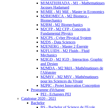
M1MATHJHADA - M1 - Mathematiques
Jacques Hadamard
M1MIE - M1 MiE - Master in Economics
M2BIOMECA - M2 Biomeca -
Biomechanics
M2BM - M2 Biomechanics
M2CFP - M2 CFP - Concepts in
Fundamental Physics
M2CPS - Cyber Physical System
M2DS - Data Sciences
M2ENERG - Master 2 Énergie
M2FLUIDS - M2 Fluids - Fluid
Mechanics
M2IGD - M2 IGD - Interaction, Graphic
and Design
M2MDA - M2 MdA - Mathématiques de
l'Aléatoire
M2MSV - M2 MSV - Mathématiques
pour les Sciences du Vivant
M2PIC - Projet Innovation Conception
Programme d'échange
PEI - Echanges PEI
Catalogue 2020 - 2021
Bachelor
BS - Bachelor of Science de l'Ecole