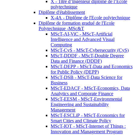
X - Titre d’Ingénieur diplômé de l’École
polytechnique
Diplôme d'établissement
X-4A - Diplôme de l'Ecole polytechnique
Diplôme de formation gradué de l'Ecole
Polytechnique -MSc&T
MScT-AI-ViC - MScT-Artificial
Intelligence and Advanced Visual
Computing
MScT-CyS - MScT-Cybersecurity (CyS)
MScT-DDDF - MScT-Double Degree
Data and Finance (DDDF)
MScT-DEPP - MScT-Data and Economics
for Public Policy (DEPP)
MScT-DSB - MScT-Data Science for
Business
MScT-EDACF - MScT-Economics, Data
Analytics and Corporate Finance
MScT-EESM - MScT-Environmental
Engineering and Sustainability
Management
MScT-ESCLiP - MScT-Economics for
Smart Cities and Climate Policy
MScT-IOT - MScT-Internet of Things :
Innovation and Management Program