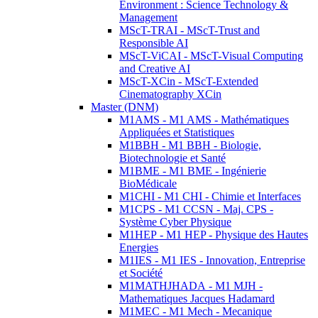
Environment : Science Technology &
Management
MScT-TRAI - MScT-Trust and
Responsible AI
MScT-ViCAI - MScT-Visual Computing
and Creative AI
MScT-XCin - MScT-Extended
Cinematography XCin
Master (DNM)
M1AMS - M1 AMS - Mathématiques
Appliquées et Statistiques
M1BBH - M1 BBH - Biologie,
Biotechnologie et Santé
M1BME - M1 BME - Ingénierie
BioMédicale
M1CHI - M1 CHI - Chimie et Interfaces
M1CPS - M1 CCSN - Maj. CPS -
Système Cyber Physique
M1HEP - M1 HEP - Physique des Hautes
Energies
M1IES - M1 IES - Innovation, Entreprise
et Société
M1MATHJHADA - M1 MJH -
Mathematiques Jacques Hadamard
M1MEC - M1 Mech - Mecanique