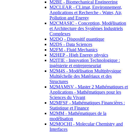
M2BE - Biomechanical Engineering
M2CLEAR - CLimat, Environnement,
Applications et Recherche - Water, Air,
Pollution and Energy
M2CMASIC - Conception, Modélisation
et Architecture des Systèmes Industriels
Complexes
M2DQ - Dispositif quantique
M2DS - Data Sciences
M2FM - Fluid Mechanics
M2HEP - High Energy physics
M2ITIE - Innovation Technologique :
ingénierie et entrepreneuriat
M2M4S - Modélisation Multiphysique
Multiéchelle des Matériaux et des
Structures
M2MAMSV - Master 2 Mathématiques et
Applications - Mathématiques pour les
Sciences du Vivant
M2MFSF - Mathématiques Financières :
Statistique et Finance
M2MM - Mathématiques de la
modélisation
M2MOCHI - Molecular Chemistry and
Interfaces