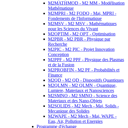
M2MATHMOD - M2 MM - Modélisation
Mathématique
M2MPRI - M2 FODQ - Maj. MPRI -
Fondements de l'Informatique
M2MSV - M2 MSV - Mathématiques
pour les Sciences du Vivant
M2OPTIM - M2 OPT - Optimisation
M2PBR - M2 PBR - Physique par
Recherche
M2PIC - M2 PIC - Projet Innovation
Conception
M2PPF - M2 PPF - Physique des Plasmas
et de la Fusion
M2PROBFIN - M2 PF - Probabilités et
Finance
M2QD - M2 QD - Dispositifs Quantiques
M2QLMN - M2 QLMN - Quantique,
Lumiere, Materiaux et Nanosciences
M2SMNO - M2 SMNO - Science des
Materiaux et des Nano-Objets
M2SOLIDS - M2 Mech - Maj. Solids -
Mecanique des Solides
M2WAPE - M2 Mech - Maj. WAPE -
Eau, Air, Pollution et Energies
Programme d'échange