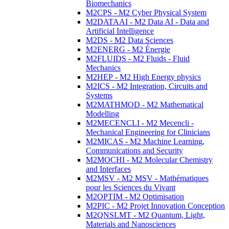
Biomechanics
M2CPS - M2 Cyber Physical System
M2DATAAI - M2 Data AI - Data and
Artificial Intelligence
M2DS - M2 Data Sciences
M2ENERG - M2 Énergie
M2FLUIDS - M2 Fluids - Fluid
Mechanics
M2HEP - M2 High Energy physics
M2ICS - M2 Integration, Circuits and
Systems
M2MATHMOD - M2 Mathematical
Modelling
M2MECENCLI - M2 Mecencli -
Mechanical Engineering for Clinicians
M2MICAS - M2 Machine Learning,
Communications and Security
M2MOCHI - M2 Molecular Chemistry
and Interfaces
M2MSV - M2 MSV - Mathématiques
pour les Sciences du Vivant
M2OPTIM - M2 Optimisation
M2PIC - M2 Projet Innovation Conception
M2QNSLMT - M2 Quantum, Light,
Materials and Nanosciences