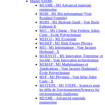
Master (DNM)
M1AME - M1 Advanced materials
engineering
M1BI - M1 Bio-informatique (Voie
Rosalind Franklin)
M1BS - M1 Biologie-Santé - Voie Boris
Ephrussi-X
M1C - M1 Chimie - Voie Fréderic Joliot-
Curie - Ecole Polytechnique
M1ECO - M1 Economie
M1HEP - M1 High Energy Physics
M1I - M1 Informatique - Voie Jacques
Herbrand - X
M1IESVIT - M1 Innovation, Entreprise, et
Société - Voie Innovation technologique
M1MAP - M1 Mathématiques et
Applications - Voie Jacques Hadamard -
École Polytechnique
M1P - M1 Physique - Voie Irène Joliot
Curie - X
M1STEPE - M1 STEPE - Sciences pour
les défis de l'environnement/Sciences for
environmentals challenges
M2AME - Advanced materials
engineering