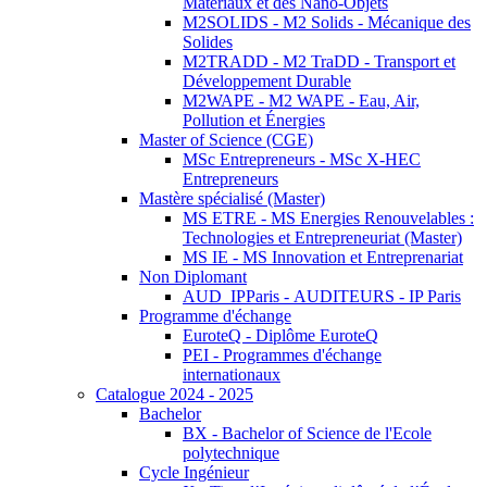
Matériaux et des Nano-Objets
M2SOLIDS - M2 Solids - Mécanique des
Solides
M2TRADD - M2 TraDD - Transport et
Développement Durable
M2WAPE - M2 WAPE - Eau, Air,
Pollution et Énergies
Master of Science (CGE)
MSc Entrepreneurs - MSc X-HEC
Entrepreneurs
Mastère spécialisé (Master)
MS ETRE - MS Energies Renouvelables :
Technologies et Entrepreneuriat (Master)
MS IE - MS Innovation et Entreprenariat
Non Diplomant
AUD_IPParis - AUDITEURS - IP Paris
Programme d'échange
EuroteQ - Diplôme EuroteQ
PEI - Programmes d'échange
internationaux
Catalogue 2024 - 2025
Bachelor
BX - Bachelor of Science de l'Ecole
polytechnique
Cycle Ingénieur