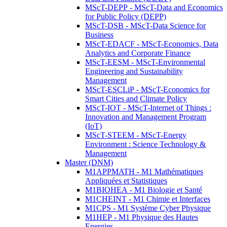
MScT-DEPP - MScT-Data and Economics
for Public Policy (DEPP)
MScT-DSB - MScT-Data Science for
Business
MScT-EDACF - MScT-Economics, Data
Analytics and Corporate Finance
MScT-EESM - MScT-Environmental
Engineering and Sustainability
Management
MScT-ESCLiP - MScT-Economics for
Smart Cities and Climate Policy
MScT-IOT - MScT-Internet of Things :
Innovation and Management Program
(IoT)
MScT-STEEM - MScT-Energy
Environment : Science Technology &
Management
Master (DNM)
M1APPMATH - M1 Mathématiques
Appliquées et Statistiques
M1BIOHEA - M1 Biologie et Santé
M1CHEINT - M1 Chimie et Interfaces
M1CPS - M1 Système Cyber Physique
M1HEP - M1 Physique des Hautes
Energies