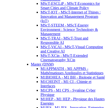
MScT-ESCLiP - MScT-Economics for
Smart Cities and Climate Policy
MScT-IOT - MScT-Internet of Things :
Innovation and Management Program
(IoT)
MScT-STEEM - MScT-Energy
Environment : Science Technology &
Management
MScT-TRAI - MScT-Trust and
Responsible AI
MScT-ViCAI - MScT-Visual Computing
and Creative AI
MScT-XCin - MScT-Extended
Cinematography XCin
Master (DNM)
M1APPMATH - M1 APPMS -
Mathématiques Appliquées et Statistiques
M1BIOHEA - M1 BH - Biologie et Santé
M1CHEINT - M1 CI - Chimie et
Interfaces
M1CPS - M1 CPS - Système Cyber
Physique
M1HEP - M1 HEP - Physique des Hautes
Energies
M1IES - M1 IES - Innovation, Entreprise