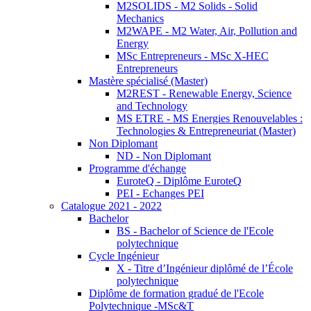
M2SOLIDS - M2 Solids - Solid
Mechanics
M2WAPE - M2 Water, Air, Pollution and
Energy
MSc Entrepreneurs - MSc X-HEC
Entrepreneurs
Mastère spécialisé (Master)
M2REST - Renewable Energy, Science
and Technology
MS ETRE - MS Energies Renouvelables :
Technologies & Entrepreneuriat (Master)
Non Diplomant
ND - Non Diplomant
Programme d'échange
EuroteQ - Diplôme EuroteQ
PEI - Echanges PEI
Catalogue 2021 - 2022
Bachelor
BS - Bachelor of Science de l'Ecole
polytechnique
Cycle Ingénieur
X - Titre d’Ingénieur diplômé de l’École
polytechnique
Diplôme de formation gradué de l'Ecole
Polytechnique -MSc&T