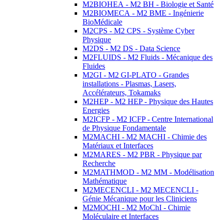
M2BIOHEA - M2 BH - Biologie et Santé
M2BIOMECA - M2 BME - Ingénierie
BioMédicale
M2CPS - M2 CPS - Système Cyber
Physique
M2DS - M2 DS - Data Science
M2FLUIDS - M2 Fluids - Mécanique des
Fluides
M2GI - M2 GI-PLATO - Grandes
installations - Plasmas, Lasers,
Accélérateurs, Tokamaks
M2HEP - M2 HEP - Physique des Hautes
Energies
M2ICFP - M2 ICFP - Centre International
de Physique Fondamentale
M2MACHI - M2 MACHI - Chimie des
Matériaux et Interfaces
M2MARES - M2 PBR - Physique par
Recherche
M2MATHMOD - M2 MM - Modélisation
Mathématique
M2MECENCLI - M2 MECENCLI -
Génie Mécanique pour les Cliniciens
M2MOCHI - M2 MoChI - Chimie
Moléculaire et Interfaces