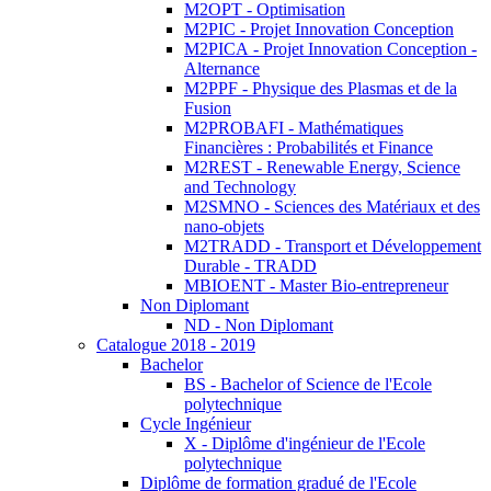
M2OPT - Optimisation
M2PIC - Projet Innovation Conception
M2PICA - Projet Innovation Conception -
Alternance
M2PPF - Physique des Plasmas et de la
Fusion
M2PROBAFI - Mathématiques
Financières : Probabilités et Finance
M2REST - Renewable Energy, Science
and Technology
M2SMNO - Sciences des Matériaux et des
nano-objets
M2TRADD - Transport et Développement
Durable - TRADD
MBIOENT - Master Bio-entrepreneur
Non Diplomant
ND - Non Diplomant
Catalogue 2018 - 2019
Bachelor
BS - Bachelor of Science de l'Ecole
polytechnique
Cycle Ingénieur
X - Diplôme d'ingénieur de l'Ecole
polytechnique
Diplôme de formation gradué de l'Ecole