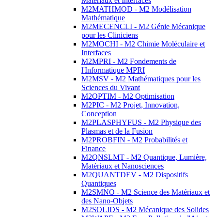
Matériaux et Interfaces
M2MATHMOD - M2 Modélisation
Mathématique
M2MECENCLI - M2 Génie Mécanique
pour les Cliniciens
M2MOCHI - M2 Chimie Moléculaire et
Interfaces
M2MPRI - M2 Fondements de
l'Informatique MPRI
M2MSV - M2 Mathématiques pour les
Sciences du Vivant
M2OPTIM - M2 Optimisation
M2PIC - M2 Projet, Innovation,
Conception
M2PLASPHYFUS - M2 Physique des
Plasmas et de la Fusion
M2PROBFIN - M2 Probabilités et
Finance
M2QNSLMT - M2 Quantique, Lumière,
Matériaux et Nanosciences
M2QUANTDEV - M2 Dispositifs
Quantiques
M2SMNO - M2 Science des Matériaux et
des Nano-Objets
M2SOLIDS - M2 Mécanique des Solides