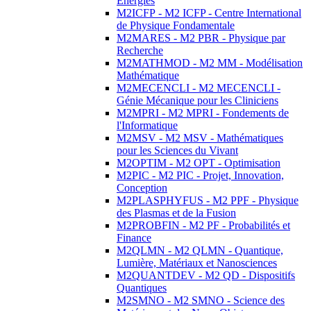
Energies
M2ICFP - M2 ICFP - Centre International
de Physique Fondamentale
M2MARES - M2 PBR - Physique par
Recherche
M2MATHMOD - M2 MM - Modélisation
Mathématique
M2MECENCLI - M2 MECENCLI -
Génie Mécanique pour les Cliniciens
M2MPRI - M2 MPRI - Fondements de
l'Informatique
M2MSV - M2 MSV - Mathématiques
pour les Sciences du Vivant
M2OPTIM - M2 OPT - Optimisation
M2PIC - M2 PIC - Projet, Innovation,
Conception
M2PLASPHYFUS - M2 PPF - Physique
des Plasmas et de la Fusion
M2PROBFIN - M2 PF - Probabilités et
Finance
M2QLMN - M2 QLMN - Quantique,
Lumière, Matériaux et Nanosciences
M2QUANTDEV - M2 QD - Dispositifs
Quantiques
M2SMNO - M2 SMNO - Science des