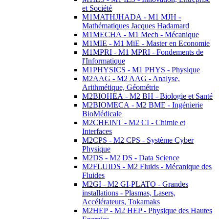
et Société
M1MATHJHADA - M1 MJH -
Mathématiques Jacques Hadamard
M1MECHA - M1 Mech - Mécanique
M1MIE - M1 MiE - Master en Economie
M1MPRI - M1 MPRI - Fondements de
l'Informatique
M1PHYSICS - M1 PHYS - Physique
M2AAG - M2 AAG - Analyse,
Arithmétique, Géométrie
M2BIOHEA - M2 BH - Biologie et Santé
M2BIOMECA - M2 BME - Ingénierie
BioMédicale
M2CHEINT - M2 CI - Chimie et
Interfaces
M2CPS - M2 CPS - Système Cyber
Physique
M2DS - M2 DS - Data Science
M2FLUIDS - M2 Fluids - Mécanique des
Fluides
M2GI - M2 GI-PLATO - Grandes
installations - Plasmas, Lasers,
Accélérateurs, Tokamaks
M2HEP - M2 HEP - Physique des Hautes