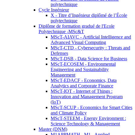
polytechnique
Cycle Ingénieur
X - Titre d’Ingénieur diplômé de l’École
polytechnique
Diplôme de formation gradué de l'Ecole
Polytechnique -MSc&T
MScT-AIAVC - Artificial Intelligence and
Advanced Visual Computing
MScT-CTD - Cybersecurity : Threats and
Defenses
MScT-DSB - Data Science for Business
MScT-ECOSEM - Environmental
Engineering and Sustainability
Management
MScT-EDACF - Economics, Data
Analytics and Corporate Finance
MScT-IOT - Internet of Things :
Innovation and Management Program
(IoT)
MScT-SCUP - Economics for Smart Cities
and Climate Policy
MScT-STEEM - Energy Environment :
Science Technology & Management
Master (DNM)
M1APPMATH - M1 - Applied