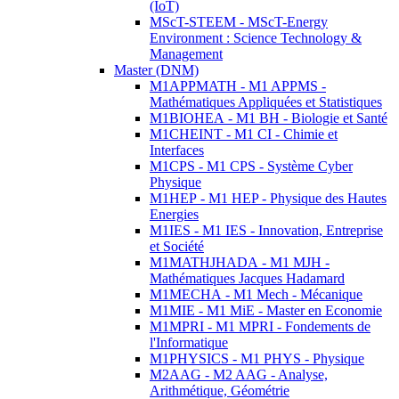
(IoT)
MScT-STEEM - MScT-Energy
Environment : Science Technology &
Management
Master (DNM)
M1APPMATH - M1 APPMS -
Mathématiques Appliquées et Statistiques
M1BIOHEA - M1 BH - Biologie et Santé
M1CHEINT - M1 CI - Chimie et
Interfaces
M1CPS - M1 CPS - Système Cyber
Physique
M1HEP - M1 HEP - Physique des Hautes
Energies
M1IES - M1 IES - Innovation, Entreprise
et Société
M1MATHJHADA - M1 MJH -
Mathématiques Jacques Hadamard
M1MECHA - M1 Mech - Mécanique
M1MIE - M1 MiE - Master en Economie
M1MPRI - M1 MPRI - Fondements de
l'Informatique
M1PHYSICS - M1 PHYS - Physique
M2AAG - M2 AAG - Analyse,
Arithmétique, Géométrie