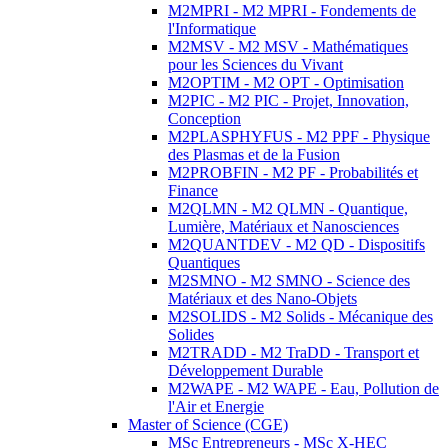
M2MPRI - M2 MPRI - Fondements de
l'Informatique
M2MSV - M2 MSV - Mathématiques
pour les Sciences du Vivant
M2OPTIM - M2 OPT - Optimisation
M2PIC - M2 PIC - Projet, Innovation,
Conception
M2PLASPHYFUS - M2 PPF - Physique
des Plasmas et de la Fusion
M2PROBFIN - M2 PF - Probabilités et
Finance
M2QLMN - M2 QLMN - Quantique,
Lumière, Matériaux et Nanosciences
M2QUANTDEV - M2 QD - Dispositifs
Quantiques
M2SMNO - M2 SMNO - Science des
Matériaux et des Nano-Objets
M2SOLIDS - M2 Solids - Mécanique des
Solides
M2TRADD - M2 TraDD - Transport et
Développement Durable
M2WAPE - M2 WAPE - Eau, Pollution de
l'Air et Energie
Master of Science (CGE)
MSc Entrepreneurs - MSc X-HEC