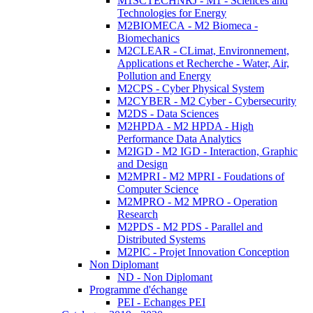
M1SCTECHNRJ - M1 - Sciences and
Technologies for Energy
M2BIOMECA - M2 Biomeca -
Biomechanics
M2CLEAR - CLimat, Environnement,
Applications et Recherche - Water, Air,
Pollution and Energy
M2CPS - Cyber Physical System
M2CYBER - M2 Cyber - Cybersecurity
M2DS - Data Sciences
M2HPDA - M2 HPDA - High
Performance Data Analytics
M2IGD - M2 IGD - Interaction, Graphic
and Design
M2MPRI - M2 MPRI - Foudations of
Computer Science
M2MPRO - M2 MPRO - Operation
Research
M2PDS - M2 PDS - Parallel and
Distributed Systems
M2PIC - Projet Innovation Conception
Non Diplomant
ND - Non Diplomant
Programme d'échange
PEI - Echanges PEI