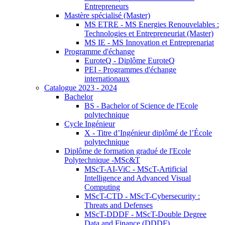
Entrepreneurs
Mastère spécialisé (Master)
MS ETRE - MS Energies Renouvelables :
Technologies et Entrepreneuriat (Master)
MS IE - MS Innovation et Entreprenariat
Programme d'échange
EuroteQ - Diplôme EuroteQ
PEI - Programmes d'échange
internationaux
Catalogue 2023 - 2024
Bachelor
BS - Bachelor of Science de l'Ecole
polytechnique
Cycle Ingénieur
X - Titre d’Ingénieur diplômé de l’École
polytechnique
Diplôme de formation gradué de l'Ecole
Polytechnique -MSc&T
MScT-AI-ViC - MScT-Artificial
Intelligence and Advanced Visual
Computing
MScT-CTD - MScT-Cybersecurity :
Threats and Defenses
MScT-DDDF - MScT-Double Degree
Data and Finance (DDDF)