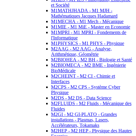
et Société
M1MATHJHADA - M1 MJH -
Mathématiques Jacques Hadamard
M1MECHA - M1 Mech - Mécanique
M1MIE - M1 MiE - Master en Economie
M1MPRI - M1 MPRI - Fondements de
l'Informatique
M1PHYSICS - M1 PHYS - Physique
M2AAG - M2 AAG - Analyse,
Arithmétique, Géométrie
M2BIOHEA - M2 BH - Biologie et Santé
M2BIOMECA - M2 BME - Ingénierie
BioMédicale
M2CHEINT - M2 CI - Chimie et
Interfaces
M2CPS - M2 CPS - Système Cyber
Physique
M2DS - M2 DS - Data Science
M2FLUIDS - M2 Fluids - Mécanique des
Fluides
M2GI - M2 GI-PLATO - Grandes
installations - Plasmas, Lasers,
Accélérateurs, Tokamaks
M2HEP - M2 HEP - Physique des Hautes