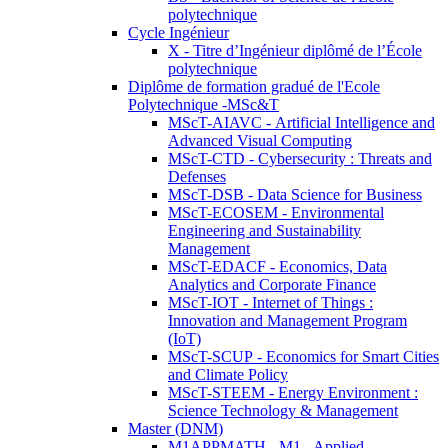
polytechnique
Cycle Ingénieur
X - Titre d’Ingénieur diplômé de l’École
polytechnique
Diplôme de formation gradué de l'Ecole
Polytechnique -MSc&T
MScT-AIAVC - Artificial Intelligence and
Advanced Visual Computing
MScT-CTD - Cybersecurity : Threats and
Defenses
MScT-DSB - Data Science for Business
MScT-ECOSEM - Environmental
Engineering and Sustainability
Management
MScT-EDACF - Economics, Data
Analytics and Corporate Finance
MScT-IOT - Internet of Things :
Innovation and Management Program
(IoT)
MScT-SCUP - Economics for Smart Cities
and Climate Policy
MScT-STEEM - Energy Environment :
Science Technology & Management
Master (DNM)
M1APPMATH - M1 - Applied