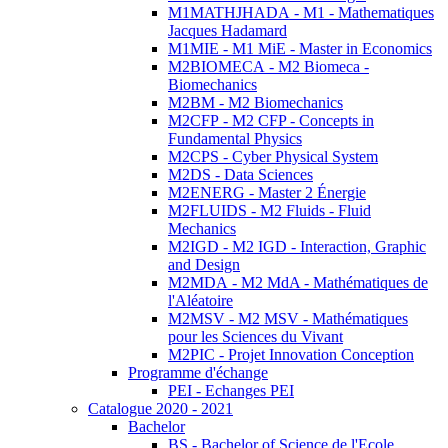
M1MATHJHADA - M1 - Mathematiques
Jacques Hadamard
M1MIE - M1 MiE - Master in Economics
M2BIOMECA - M2 Biomeca -
Biomechanics
M2BM - M2 Biomechanics
M2CFP - M2 CFP - Concepts in
Fundamental Physics
M2CPS - Cyber Physical System
M2DS - Data Sciences
M2ENERG - Master 2 Énergie
M2FLUIDS - M2 Fluids - Fluid
Mechanics
M2IGD - M2 IGD - Interaction, Graphic
and Design
M2MDA - M2 MdA - Mathématiques de
l'Aléatoire
M2MSV - M2 MSV - Mathématiques
pour les Sciences du Vivant
M2PIC - Projet Innovation Conception
Programme d'échange
PEI - Echanges PEI
Catalogue 2020 - 2021
Bachelor
BS - Bachelor of Science de l'Ecole