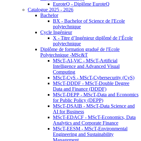
EuroteQ - Diplôme EuroteQ
Catalogue 2025 - 2026
Bachelor
BX - Bachelor of Science de l'Ecole
polytechnique
Cycle Ingénieur
X - Titre d’Ingénieur diplômé de l’École
polytechnique
Diplôme de formation gradué de l'Ecole
Polytechnique -MSc&T
MScT-AI-ViC - MScT-Artificial
Intelligence and Advanced Visual
Computing
MScT-CyS - MScT-Cybersecurity (CyS)
MScT-DDDF - MScT-Double Degree
Data and Finance (DDDF)
MScT-DEPP - MScT-Data and Economics
for Public Policy (DEPP)
MScT-DSAIB - MScT-Data Science and
AI for Business
MScT-EDACF - MScT-Economics, Data
Analytics and Corporate Finance
MScT-EESM - MScT-Environmental
Engineering and Sustainability
Management