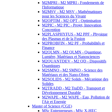
M2MPRI - M2 MPRI - Fondements de
l'Informatique
M2MSV - M2 MSV - Mathématiques
pour les Sciences du Vivant
M2OPTIM - M2 OPT - Optimisation
M2PIC - M2 PIC - Projet, Innovation,
Conception
M2PLASPHYFUS - M2 PPF - Physique
des Plasmas et de la Fusion
M2PROBFIN - M2 PF - Probabilités et
Finance
M2QLMN - M2 QLMN - Quantique,
Lumière, Matériaux et Nanosciences
M2QUANTDEV - M2 QD - Dispositifs
Quantiques
M2SMNO - M2 SMNO - Science des
Matériaux et des Nano-Objets
M2SOLIDS - M2 Solids - Mécanique des
Solides
M2TRADD - M2 TraDD - Transport et
Développement Durable
M2WAPE - M2 WAPE - Eau, Pollution de
l'Air et Energie
Master of Science (CGE)
MSc Entrepreneurs - MSc X-HEC