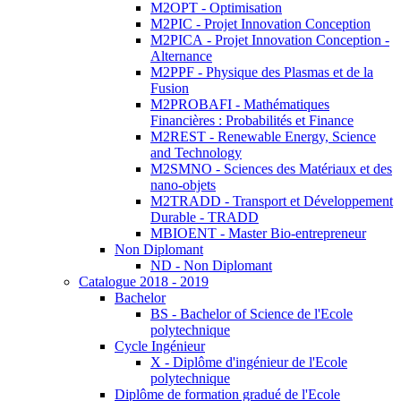
M2OPT - Optimisation
M2PIC - Projet Innovation Conception
M2PICA - Projet Innovation Conception -
Alternance
M2PPF - Physique des Plasmas et de la
Fusion
M2PROBAFI - Mathématiques
Financières : Probabilités et Finance
M2REST - Renewable Energy, Science
and Technology
M2SMNO - Sciences des Matériaux et des
nano-objets
M2TRADD - Transport et Développement
Durable - TRADD
MBIOENT - Master Bio-entrepreneur
Non Diplomant
ND - Non Diplomant
Catalogue 2018 - 2019
Bachelor
BS - Bachelor of Science de l'Ecole
polytechnique
Cycle Ingénieur
X - Diplôme d'ingénieur de l'Ecole
polytechnique
Diplôme de formation gradué de l'Ecole