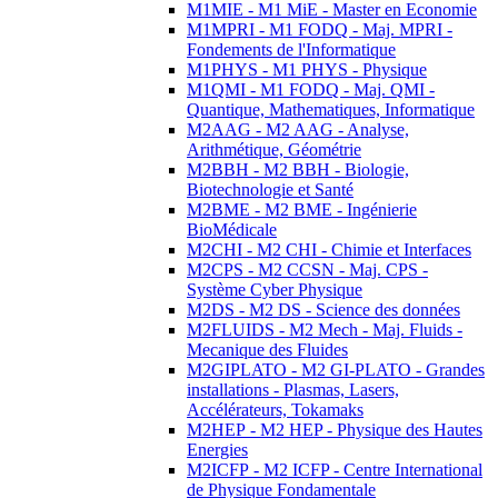
M1MIE - M1 MiE - Master en Economie
M1MPRI - M1 FODQ - Maj. MPRI -
Fondements de l'Informatique
M1PHYS - M1 PHYS - Physique
M1QMI - M1 FODQ - Maj. QMI -
Quantique, Mathematiques, Informatique
M2AAG - M2 AAG - Analyse,
Arithmétique, Géométrie
M2BBH - M2 BBH - Biologie,
Biotechnologie et Santé
M2BME - M2 BME - Ingénierie
BioMédicale
M2CHI - M2 CHI - Chimie et Interfaces
M2CPS - M2 CCSN - Maj. CPS -
Système Cyber Physique
M2DS - M2 DS - Science des données
M2FLUIDS - M2 Mech - Maj. Fluids -
Mecanique des Fluides
M2GIPLATO - M2 GI-PLATO - Grandes
installations - Plasmas, Lasers,
Accélérateurs, Tokamaks
M2HEP - M2 HEP - Physique des Hautes
Energies
M2ICFP - M2 ICFP - Centre International
de Physique Fondamentale