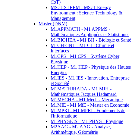
(IoT)
MScT-STEEM - MScT-Energy
Environment : Science Technology &
Management
Master (DNM)
M1APPMATH - M1 APPMS -
Mathématiques Appliquées et Statistiques
M1BIOHEA - M1 BH - Biologie et Santé
M1CHEINT - M1 CI - Chimie et
Interfaces
M1CPS - M1 CPS - Système Cyber
Physique
M1HEP - M1 HEP - Physique des Hautes
Energies
M1IES - M1 IES - Innovation, Entreprise
et Société
M1MATHJHADA - M1 MJH -
Mathématiques Jacques Hadamard
M1MECHA - M1 Mech - Mécanique
M1MIE - M1 MiE - Master en Economie
M1MPRI - M1 MPRI - Fondements de
l'Informatique
M1PHYSICS - M1 PHYS - Physique
M2AAG - M2 AAG - Analyse,
Arithmétique, Géométrie