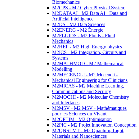
Biomechanics
M2CPS - M2 Cyber Physical System
M2DATAAI - M2 Data AI - Data and
Artificial Intelligence
M2DS - M2 Data Sciences
M2ENERG - M2 Énergie
M2FLUIDS - M2 Fluids - Fluid
Mechanics
M2HEP - M2 High Energy physics
M2ICS - M2 Integration, Circuits and
Systems
M2MATHMOD - M2 Mathematical
Modelling
M2MECENCLI - M2 Mecencli -
Mechanical Engineering for Clinicians
M2MICAS - M2 Machine Learning,
Communications and Security
M2MOCHI - M2 Molecular Chemistry
and Interfaces
M2MSV - M2 MSV - Mathématiques
pour les Sciences du Vivant
M2OPTIM - M2 Optimisation
M2PIC - M2 Projet Innovation Conception
M2QNSLMT - M2 Quantum, Light,
Materials and Nanosciences