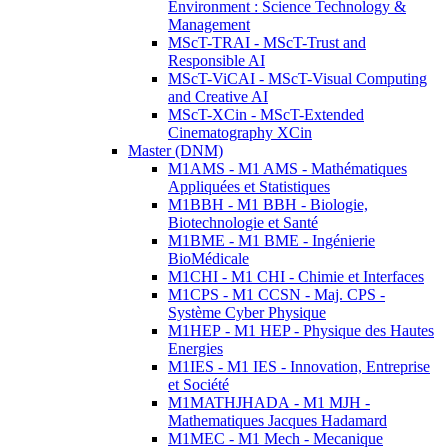
Environment : Science Technology &
Management
MScT-TRAI - MScT-Trust and
Responsible AI
MScT-ViCAI - MScT-Visual Computing
and Creative AI
MScT-XCin - MScT-Extended
Cinematography XCin
Master (DNM)
M1AMS - M1 AMS - Mathématiques
Appliquées et Statistiques
M1BBH - M1 BBH - Biologie,
Biotechnologie et Santé
M1BME - M1 BME - Ingénierie
BioMédicale
M1CHI - M1 CHI - Chimie et Interfaces
M1CPS - M1 CCSN - Maj. CPS -
Système Cyber Physique
M1HEP - M1 HEP - Physique des Hautes
Energies
M1IES - M1 IES - Innovation, Entreprise
et Société
M1MATHJHADA - M1 MJH -
Mathematiques Jacques Hadamard
M1MEC - M1 Mech - Mecanique