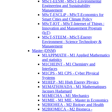
MScT-EESM - MScT-Environmental
Engineering and Sustainability
Management
MScT-ESCLiP - MScT-Economics for
Smart Cities and Climate Policy
MScT-IOT - MScT-Internet of Things :
Innovation and Management Program
(IoT)
MScT-STEEM - MScT-Energy
Environment : Science Technology &
Management
Master (DNM)
M1APPMATH - M1 Applied Mathematics
and statistics
M1CHEINT - M1 Chemistry and
Interfaces
M1CPS - M1 CPS - Cyber Physical
Systems
M1HEP - M1 High Energy Physics
M1MATHJHADA - M1 Mathematiques
Jacques Hadamard
M1MECHA - M1 Mechanics
M1MIE - M1 MIE - Master in Economics
M2BIOHEA - M2 Biology and Health
M2BIOMECA - M2 Biomeca -