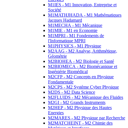
M1IES - M1 Innovation, Entreprise et
Société
M1MATHJHADA - M1 Mathématiques
Jacques Hadamard
M1MECHA - M1 Mécanique
M1MIE - M1 en Economie
M1MPRI - M1 Fondements de
l'Informatique MPRI
M1PHYSICS - M1 Physique
M2AAG - M2 Analyse, Arithmétique,
Géométrie
M2BIOHEA - M2 Biologie et Santé
M2BIOMECA - M2 Biomécanique et
Ingéniérie Biomédical
M2CFP - M2 Concepts en Physique
Fondamentale
M2CPS - M2 Système Cyber Physique
M2DS - M2 Data Science
M2FLUIDS - M2 Mécanique des Fluides
M2GI - M2 Grands Instruments
M2HEP - M2 Physique des Hautes
Energies
M2MARES - M2 Physique par Recherche
M2MATCHEINT - M2 Chimie des