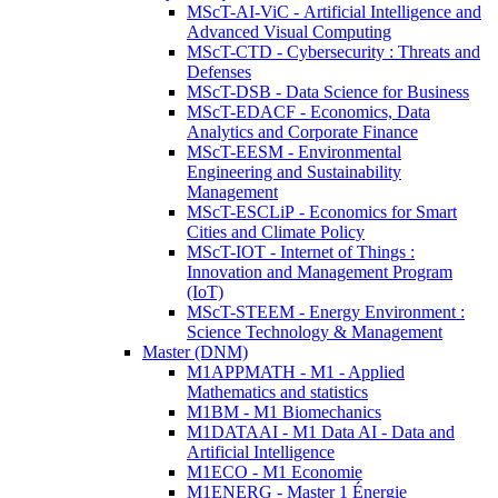
MScT-AI-ViC - Artificial Intelligence and
Advanced Visual Computing
MScT-CTD - Cybersecurity : Threats and
Defenses
MScT-DSB - Data Science for Business
MScT-EDACF - Economics, Data
Analytics and Corporate Finance
MScT-EESM - Environmental
Engineering and Sustainability
Management
MScT-ESCLiP - Economics for Smart
Cities and Climate Policy
MScT-IOT - Internet of Things :
Innovation and Management Program
(IoT)
MScT-STEEM - Energy Environment :
Science Technology & Management
Master (DNM)
M1APPMATH - M1 - Applied
Mathematics and statistics
M1BM - M1 Biomechanics
M1DATAAI - M1 Data AI - Data and
Artificial Intelligence
M1ECO - M1 Economie
M1ENERG - Master 1 Énergie