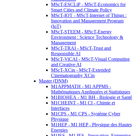
MScT-ESCLiP - MScT-Economics for
Smart Cities and Climate Policy
MScT-IOT - MScT-Internet of Things :
Innovation and Management Program
(IoT)
MScT-STEEM - MScT-Energy
Environment : Science Technology &
Management
MScT-TRAI - MScT-Trust and
Responsible AI
MScT-ViCAI - MScT-Visual Computing
and Creative AI
MScT-XCin - MScT-Extended
Cinematography XCin
Master (DNM)
M1APPMATH - M1 APPMS -
Mathématiques Appliquées et Statistiques
M1BIOHEA - M1 BH - Biologie et Santé
M1CHEINT - M1 CI - Chimie et
Interfaces
M1CPS - M1 CPS - Système Cyber
Physique
M1HEP - M1 HEP - Physique des Hautes
Energies
M1IES - M1 IES - Innovation, Entreprise