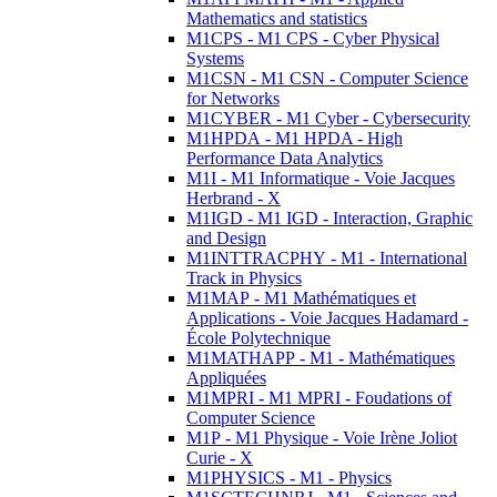
Mathematics and statistics
M1CPS - M1 CPS - Cyber Physical
Systems
M1CSN - M1 CSN - Computer Science
for Networks
M1CYBER - M1 Cyber - Cybersecurity
M1HPDA - M1 HPDA - High
Performance Data Analytics
M1I - M1 Informatique - Voie Jacques
Herbrand - X
M1IGD - M1 IGD - Interaction, Graphic
and Design
M1INTTRACPHY - M1 - International
Track in Physics
M1MAP - M1 Mathématiques et
Applications - Voie Jacques Hadamard -
École Polytechnique
M1MATHAPP - M1 - Mathématiques
Appliquées
M1MPRI - M1 MPRI - Foudations of
Computer Science
M1P - M1 Physique - Voie Irène Joliot
Curie - X
M1PHYSICS - M1 - Physics