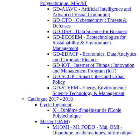
Polytechnique -MSc&T
GD-AIAVC - Artificial Intelligence and
Advanced Visual Computing
GD-CTD - Cybersecurity : Threats &
Defenses
GD-DSB - Data Science for Business
GD-ECOSEM - Ecotechnologies for
Sustainability & Environment
Management
GD-EDACF - Economics, Data Analytics
and Corporate Finance
GD-IOT - Internet of Things : Innovation
and Management Program (IoT)
GD-SCUP - Smart Cities and Urban
Policy
GD-STEEM - Energy Environment :
Science Technology & Management
Catalogue 2017 - 2018
Cycle Ingénieur
X - Diplôme d'ingénieur de l'Ecole
Polytechnique
Master (DNM)
M1QMI - M1 FODQ - Maj. QMI -
Quantique, mathematiques, informatique