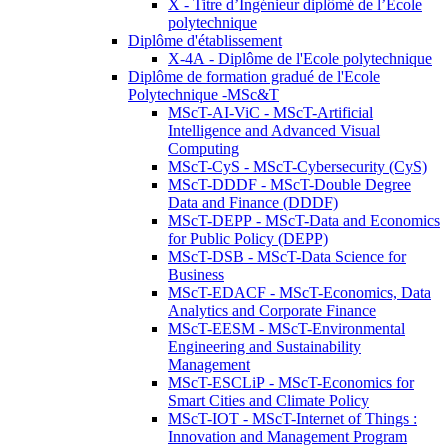
X - Titre d’Ingénieur diplômé de l’École
polytechnique
Diplôme d'établissement
X-4A - Diplôme de l'Ecole polytechnique
Diplôme de formation gradué de l'Ecole
Polytechnique -MSc&T
MScT-AI-ViC - MScT-Artificial
Intelligence and Advanced Visual
Computing
MScT-CyS - MScT-Cybersecurity (CyS)
MScT-DDDF - MScT-Double Degree
Data and Finance (DDDF)
MScT-DEPP - MScT-Data and Economics
for Public Policy (DEPP)
MScT-DSB - MScT-Data Science for
Business
MScT-EDACF - MScT-Economics, Data
Analytics and Corporate Finance
MScT-EESM - MScT-Environmental
Engineering and Sustainability
Management
MScT-ESCLiP - MScT-Economics for
Smart Cities and Climate Policy
MScT-IOT - MScT-Internet of Things :
Innovation and Management Program