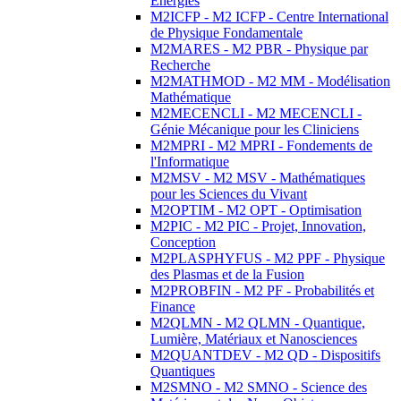
Energies
M2ICFP - M2 ICFP - Centre International
de Physique Fondamentale
M2MARES - M2 PBR - Physique par
Recherche
M2MATHMOD - M2 MM - Modélisation
Mathématique
M2MECENCLI - M2 MECENCLI -
Génie Mécanique pour les Cliniciens
M2MPRI - M2 MPRI - Fondements de
l'Informatique
M2MSV - M2 MSV - Mathématiques
pour les Sciences du Vivant
M2OPTIM - M2 OPT - Optimisation
M2PIC - M2 PIC - Projet, Innovation,
Conception
M2PLASPHYFUS - M2 PPF - Physique
des Plasmas et de la Fusion
M2PROBFIN - M2 PF - Probabilités et
Finance
M2QLMN - M2 QLMN - Quantique,
Lumière, Matériaux et Nanosciences
M2QUANTDEV - M2 QD - Dispositifs
Quantiques
M2SMNO - M2 SMNO - Science des