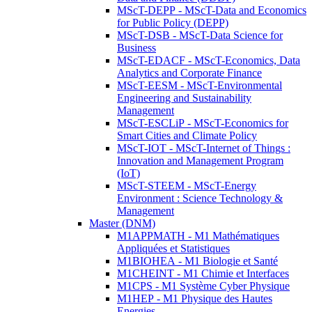
MScT-DEPP - MScT-Data and Economics
for Public Policy (DEPP)
MScT-DSB - MScT-Data Science for
Business
MScT-EDACF - MScT-Economics, Data
Analytics and Corporate Finance
MScT-EESM - MScT-Environmental
Engineering and Sustainability
Management
MScT-ESCLiP - MScT-Economics for
Smart Cities and Climate Policy
MScT-IOT - MScT-Internet of Things :
Innovation and Management Program
(IoT)
MScT-STEEM - MScT-Energy
Environment : Science Technology &
Management
Master (DNM)
M1APPMATH - M1 Mathématiques
Appliquées et Statistiques
M1BIOHEA - M1 Biologie et Santé
M1CHEINT - M1 Chimie et Interfaces
M1CPS - M1 Système Cyber Physique
M1HEP - M1 Physique des Hautes
Energies