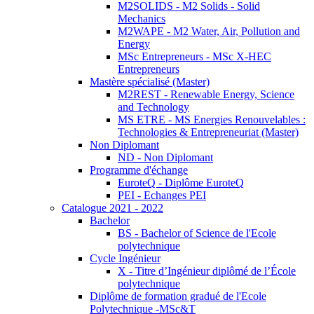
M2SOLIDS - M2 Solids - Solid
Mechanics
M2WAPE - M2 Water, Air, Pollution and
Energy
MSc Entrepreneurs - MSc X-HEC
Entrepreneurs
Mastère spécialisé (Master)
M2REST - Renewable Energy, Science
and Technology
MS ETRE - MS Energies Renouvelables :
Technologies & Entrepreneuriat (Master)
Non Diplomant
ND - Non Diplomant
Programme d'échange
EuroteQ - Diplôme EuroteQ
PEI - Echanges PEI
Catalogue 2021 - 2022
Bachelor
BS - Bachelor of Science de l'Ecole
polytechnique
Cycle Ingénieur
X - Titre d’Ingénieur diplômé de l’École
polytechnique
Diplôme de formation gradué de l'Ecole
Polytechnique -MSc&T