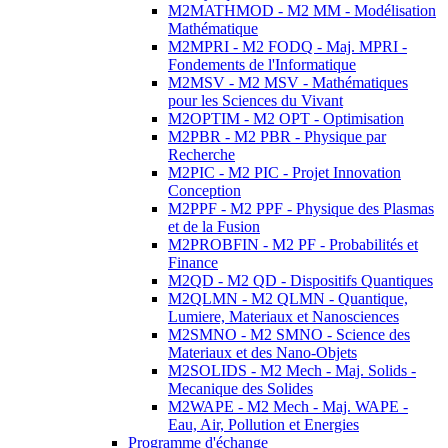
M2MATHMOD - M2 MM - Modélisation
Mathématique
M2MPRI - M2 FODQ - Maj. MPRI -
Fondements de l'Informatique
M2MSV - M2 MSV - Mathématiques
pour les Sciences du Vivant
M2OPTIM - M2 OPT - Optimisation
M2PBR - M2 PBR - Physique par
Recherche
M2PIC - M2 PIC - Projet Innovation
Conception
M2PPF - M2 PPF - Physique des Plasmas
et de la Fusion
M2PROBFIN - M2 PF - Probabilités et
Finance
M2QD - M2 QD - Dispositifs Quantiques
M2QLMN - M2 QLMN - Quantique,
Lumiere, Materiaux et Nanosciences
M2SMNO - M2 SMNO - Science des
Materiaux et des Nano-Objets
M2SOLIDS - M2 Mech - Maj. Solids -
Mecanique des Solides
M2WAPE - M2 Mech - Maj. WAPE -
Eau, Air, Pollution et Energies
Programme d'échange