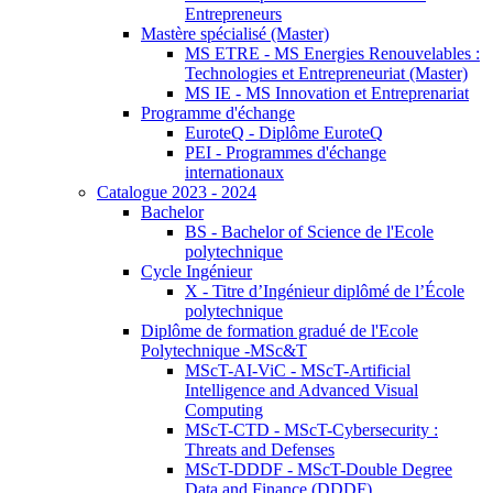
Entrepreneurs
Mastère spécialisé (Master)
MS ETRE - MS Energies Renouvelables :
Technologies et Entrepreneuriat (Master)
MS IE - MS Innovation et Entreprenariat
Programme d'échange
EuroteQ - Diplôme EuroteQ
PEI - Programmes d'échange
internationaux
Catalogue 2023 - 2024
Bachelor
BS - Bachelor of Science de l'Ecole
polytechnique
Cycle Ingénieur
X - Titre d’Ingénieur diplômé de l’École
polytechnique
Diplôme de formation gradué de l'Ecole
Polytechnique -MSc&T
MScT-AI-ViC - MScT-Artificial
Intelligence and Advanced Visual
Computing
MScT-CTD - MScT-Cybersecurity :
Threats and Defenses
MScT-DDDF - MScT-Double Degree
Data and Finance (DDDF)