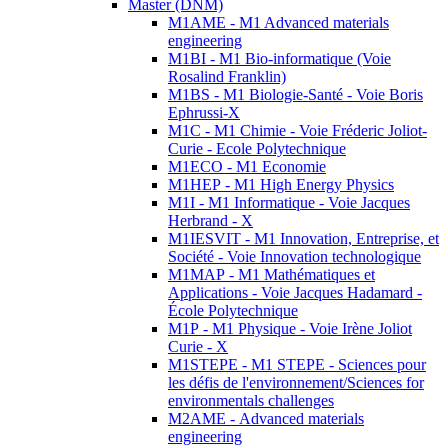
Master (DNM)
M1AME - M1 Advanced materials
engineering
M1BI - M1 Bio-informatique (Voie
Rosalind Franklin)
M1BS - M1 Biologie-Santé - Voie Boris
Ephrussi-X
M1C - M1 Chimie - Voie Fréderic Joliot-
Curie - Ecole Polytechnique
M1ECO - M1 Economie
M1HEP - M1 High Energy Physics
M1I - M1 Informatique - Voie Jacques
Herbrand - X
M1IESVIT - M1 Innovation, Entreprise, et
Société - Voie Innovation technologique
M1MAP - M1 Mathématiques et
Applications - Voie Jacques Hadamard -
École Polytechnique
M1P - M1 Physique - Voie Irène Joliot
Curie - X
M1STEPE - M1 STEPE - Sciences pour
les défis de l'environnement/Sciences for
environmentals challenges
M2AME - Advanced materials
engineering