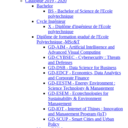
Catalogue 2019 - 2020
Bachelor
BS - Bachelor of Science de l'Ecole
polytechnique
Cycle Ingénieur
X - Diplôme d'ingénieur de l'Ecole
polytechnique
Diplôme de formation gradué de l'Ecole
Polytechnique -MSc&T
GD-AIM - Artificial Intelligence and
Advanced Visual Computing
GD-CYBSEC - Cybersecurity : Threats
and Defenses
GD-DSB - Data Science for Business
GD-EDCF - Economics, Data Analytics
and Corporate Finance
GD-EESTM - Energy Environment :
Science Technology & Management
GD-ESEM - Ecotechnologies for
Sustainability & Environment
Management
GD-IOT - Internet of Things : Innovation
and Management Program (IoT)
GD-SCUP - Smart Cities and Urban
Policy