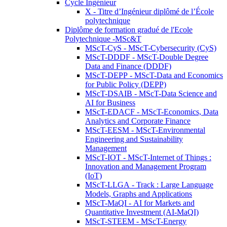
Cycle Ingénieur
X - Titre d’Ingénieur diplômé de l’École
polytechnique
Diplôme de formation gradué de l'Ecole
Polytechnique -MSc&T
MScT-CyS - MScT-Cybersecurity (CyS)
MScT-DDDF - MScT-Double Degree
Data and Finance (DDDF)
MScT-DEPP - MScT-Data and Economics
for Public Policy (DEPP)
MScT-DSAIB - MScT-Data Science and
AI for Business
MScT-EDACF - MScT-Economics, Data
Analytics and Corporate Finance
MScT-EESM - MScT-Environmental
Engineering and Sustainability
Management
MScT-IOT - MScT-Internet of Things :
Innovation and Management Program
(IoT)
MScT-LLGA - Track : Large Language
Models, Graphs and Applications
MScT-MaQI - AI for Markets and
Quantitative Investment (AI-MaQI)
MScT-STEEM - MScT-Energy