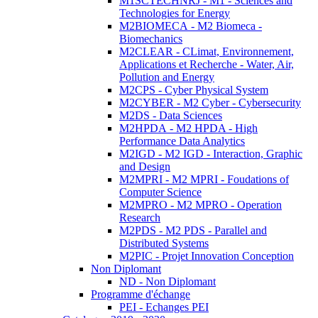
M1SCTECHNRJ - M1 - Sciences and
Technologies for Energy
M2BIOMECA - M2 Biomeca -
Biomechanics
M2CLEAR - CLimat, Environnement,
Applications et Recherche - Water, Air,
Pollution and Energy
M2CPS - Cyber Physical System
M2CYBER - M2 Cyber - Cybersecurity
M2DS - Data Sciences
M2HPDA - M2 HPDA - High
Performance Data Analytics
M2IGD - M2 IGD - Interaction, Graphic
and Design
M2MPRI - M2 MPRI - Foudations of
Computer Science
M2MPRO - M2 MPRO - Operation
Research
M2PDS - M2 PDS - Parallel and
Distributed Systems
M2PIC - Projet Innovation Conception
Non Diplomant
ND - Non Diplomant
Programme d'échange
PEI - Echanges PEI