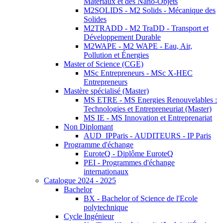
Matériaux et des Nano-Objets
M2SOLIDS - M2 Solids - Mécanique des
Solides
M2TRADD - M2 TraDD - Transport et
Développement Durable
M2WAPE - M2 WAPE - Eau, Air,
Pollution et Énergies
Master of Science (CGE)
MSc Entrepreneurs - MSc X-HEC
Entrepreneurs
Mastère spécialisé (Master)
MS ETRE - MS Energies Renouvelables :
Technologies et Entrepreneuriat (Master)
MS IE - MS Innovation et Entreprenariat
Non Diplomant
AUD_IPParis - AUDITEURS - IP Paris
Programme d'échange
EuroteQ - Diplôme EuroteQ
PEI - Programmes d'échange
internationaux
Catalogue 2024 - 2025
Bachelor
BX - Bachelor of Science de l'Ecole
polytechnique
Cycle Ingénieur