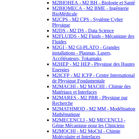
M2BIOHEA - M2 BH - Biologie et Santé
M2BIOMECA - M2 BME - Ingénierie
BioMédicale
M2CPS - M2 CPS - Système Cyber
Physique
M2DS - M2 DS - Data Science
M2FLUIDS - M2 Fluids - Mécanique des
Fluides
M2GI - M2 GI-PLATO - Grandes
installations - Plasmas, Lasers,
Accélérateurs, Tokamaks
M2HEP - M2 HEP - Physique des Hautes
Energies
M2ICFP - M2 ICFP - Centre International
de Physique Fondamentale
M2MACHI - M2 MACHI - Chimie des
Matériaux et Interfaces
M2MARES - M2 PBR - Physique par
Recherche
M2MATHMOD - M2 MM - Modélisation
Mathématique
M2MECENCLI - M2 MECENCLI -
Génie Mécanique pour les Cliniciens
M2MOCHI - M2 MoChI - Chimie
Moléculaire et Interfaces