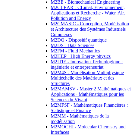
M2BE - Biomechanical Engineering
M2CLEAR - CLimat, Environnement,
Applications et Recherche - Water, Air,
Pollution and Energy
M2CMASIC - Conception, Modélisation
et Architecture des Systèmes Industriels
Complexes
M2DQ - Dispositif quantique
M2DS - Data Sciences
M2FM - Fluid Mechanics
M2HEP - High Energy physics
M2ITIE - Innovation Technologique :
ingénierie et entrepreneuriat
M2M4S - Modélisation Multiphysique
Multiéchelle des Matériaux et des
Structures
M2MAMSV - Master 2 Mathématiques et
Applications - Mathématiques pour les
Sciences du Vivant
M2MFSF - Mathématiques Financières :
Statistique et Finance
M2MM - Mathématiques de la
modélisation
M2MOCHI - Molecular Chemistry and
Interfaces