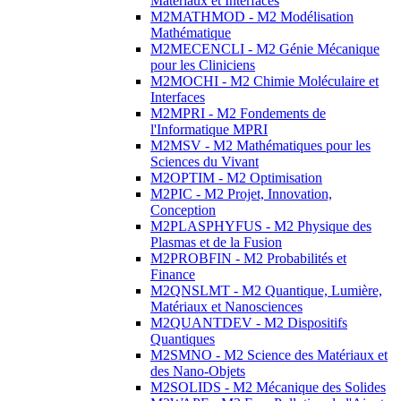
Matériaux et Interfaces
M2MATHMOD - M2 Modélisation
Mathématique
M2MECENCLI - M2 Génie Mécanique
pour les Cliniciens
M2MOCHI - M2 Chimie Moléculaire et
Interfaces
M2MPRI - M2 Fondements de
l'Informatique MPRI
M2MSV - M2 Mathématiques pour les
Sciences du Vivant
M2OPTIM - M2 Optimisation
M2PIC - M2 Projet, Innovation,
Conception
M2PLASPHYFUS - M2 Physique des
Plasmas et de la Fusion
M2PROBFIN - M2 Probabilités et
Finance
M2QNSLMT - M2 Quantique, Lumière,
Matériaux et Nanosciences
M2QUANTDEV - M2 Dispositifs
Quantiques
M2SMNO - M2 Science des Matériaux et
des Nano-Objets
M2SOLIDS - M2 Mécanique des Solides