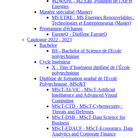
M2WAPE - M2 Eau, Pollution de l'Air et
Energies
Mastère spécialisé (Master)
MS ETRE - MS Energies Renouvelables :
Technologies et Entrepreneuriat (Master)
Programme d'échange
EuroteQ - Diplôme EuroteQ
Catalogue 2022 - 2023
Bachelor
BS - Bachelor of Science de l'Ecole
polytechnique
Cycle Ingénieur
X - Titre d’Ingénieur diplômé de l’École
polytechnique
Diplôme de formation gradué de l'Ecole
Polytechnique -MSc&T
MScT-AI-ViC - MScT-Artificial
Intelligence and Advanced Visual
Computing
MScT-CTD - MScT-Cybersecurity :
Threats and Defenses
MScT-DSB - MScT-Data Science for
Business
MScT-EDACF - MScT-Economics, Data
Analytics and Corporate Finance