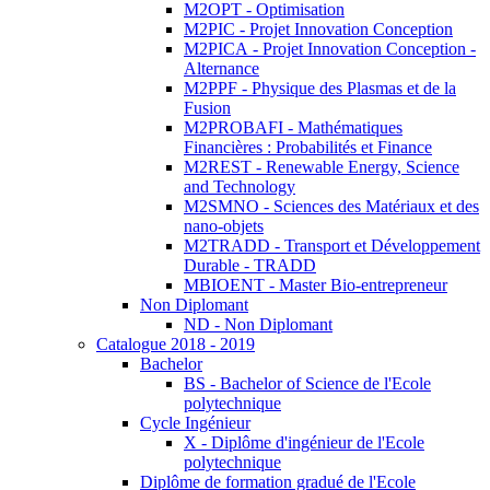
M2OPT - Optimisation
M2PIC - Projet Innovation Conception
M2PICA - Projet Innovation Conception -
Alternance
M2PPF - Physique des Plasmas et de la
Fusion
M2PROBAFI - Mathématiques
Financières : Probabilités et Finance
M2REST - Renewable Energy, Science
and Technology
M2SMNO - Sciences des Matériaux et des
nano-objets
M2TRADD - Transport et Développement
Durable - TRADD
MBIOENT - Master Bio-entrepreneur
Non Diplomant
ND - Non Diplomant
Catalogue 2018 - 2019
Bachelor
BS - Bachelor of Science de l'Ecole
polytechnique
Cycle Ingénieur
X - Diplôme d'ingénieur de l'Ecole
polytechnique
Diplôme de formation gradué de l'Ecole