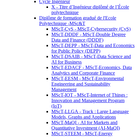
Cycle Ingénieur
X - Titre d’Ingénieur diplômé de l’École
polytechnique
Diplôme de formation gradué de l'Ecole
Polytechnique -MSc&T
MScT-CyS - MScT-Cybersecurity (CyS)
MScT-DDDF - MScT-Double Degree
Data and Finance (DDDF)
MScT-DEPP - MScT-Data and Economics
for Public Policy (DEPP)
MScT-DSAIB - MScT-Data Science and
AI for Business
MScT-EDACF - MScT-Economics, Data
Analytics and Corporate Finance
MScT-EESM - MScT-Environmental
Engineering and Sustainability
Management
MScT-IOT - MScT-Internet of Things :
Innovation and Management Program
(IoT)
MScT-LLGA - Track : Large Language
Models, Graphs and Applications
MScT-MaQI - AI for Markets and
Quantitative Investment (AI-MaQI)
MScT-STEEM - MScT-Energy