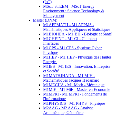
(IoT)
MScT-STEEM - MScT-Energy
Environment : Science Technology &
Management
Master (DNM)
M1APPMATH - M1 APPMS -
Mathématiques Appliquées et Statistiques
M1BIOHEA - M1 BH - Biologie et Santé
M1CHEINT - M1 CI - Chimie et
Interfaces
M1CPS - M1 CPS - Système Cyber
Physique
M1HEP - M1 HEP - Physique des Hautes
Energies
M1IES - M1 IES - Innovation, Entreprise
et Société
M1MATHJHADA - M1 MJH -
Mathématiques Jacques Hadamard
M1MECHA - M1 Mech - Mécanique
M1MIE - M1 MiE - Master en Economie
M1MPRI - M1 MPRI - Fondements de
l'Informatique
M1PHYSICS - M1 PHYS - Physique
M2AAG - M2 AAG - Analyse,
Arithmétique, Géométrie