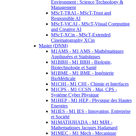
Environment : Science Technology &
Management
MScT-TRAI - MScT-Trust and
Responsible AI
MScT-ViCAI - MScT-Visual Computing
and Creative AI
MScT-XCin - MScT-Extended
Cinematography XCin
Master (DNM)
M1AMS - M1 AMS - Mathématiques
Appliquées et Statistiques
M1BBH - M1 BBH - Biologie,
Biotechnologie et Santé
M1BME - M1 BME - Ingénierie
BioMédicale
M1CHI - M1 CHI - Chimie et Interfaces
M1CPS - M1 CCSN - Maj. CPS -
Système Cyber Physique
M1HEP - M1 HEP - Physique des Hautes
Energies
M1IES - M1 IES - Innovation, Entreprise
et Société
M1MATHJHADA - M1 MJH -
Mathematiques Jacques Hadamard
M1MEC - M1 Mech - Mecanique