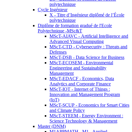
polytechnique
Cycle Ingénieur
X - Titre d’Ingénieur diplômé de l’École
polytechnique
Diplôme de formation gradué de l'Ecole
Polytechnique -MSc&T
MScT-AIAVC - Artificial Intelligence and
Advanced Visual Computing
MScT-CTD - Cybersecurity : Threats and
Defenses
MScT-DSB - Data Science for Business
MScT-ECOSEM - Environmental
Engineering and Sustainability
Management
MScT-EDACF - Economics, Data
Analytics and Corporate Finance
MScT-IOT - Internet of Things :
Innovation and Management Program
(IoT)
MScT-SCUP - Economics for Smart Cities
and Climate Policy
MScT-STEEM - Energy Environment :
Science Technology & Management
Master (DNM)
M1APPMATH - M1 - Applied