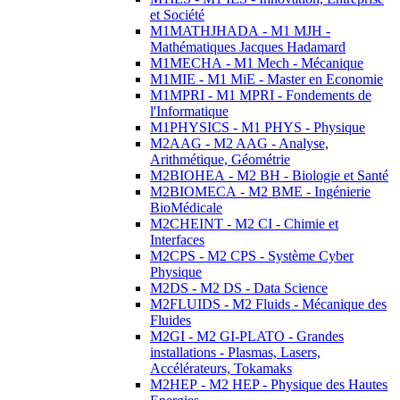
et Société
M1MATHJHADA - M1 MJH -
Mathématiques Jacques Hadamard
M1MECHA - M1 Mech - Mécanique
M1MIE - M1 MiE - Master en Economie
M1MPRI - M1 MPRI - Fondements de
l'Informatique
M1PHYSICS - M1 PHYS - Physique
M2AAG - M2 AAG - Analyse,
Arithmétique, Géométrie
M2BIOHEA - M2 BH - Biologie et Santé
M2BIOMECA - M2 BME - Ingénierie
BioMédicale
M2CHEINT - M2 CI - Chimie et
Interfaces
M2CPS - M2 CPS - Système Cyber
Physique
M2DS - M2 DS - Data Science
M2FLUIDS - M2 Fluids - Mécanique des
Fluides
M2GI - M2 GI-PLATO - Grandes
installations - Plasmas, Lasers,
Accélérateurs, Tokamaks
M2HEP - M2 HEP - Physique des Hautes