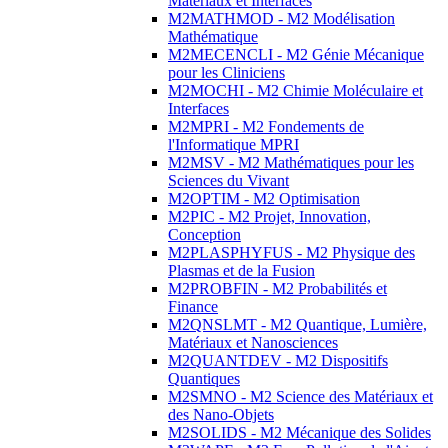
Matériaux et Interfaces
M2MATHMOD - M2 Modélisation
Mathématique
M2MECENCLI - M2 Génie Mécanique
pour les Cliniciens
M2MOCHI - M2 Chimie Moléculaire et
Interfaces
M2MPRI - M2 Fondements de
l'Informatique MPRI
M2MSV - M2 Mathématiques pour les
Sciences du Vivant
M2OPTIM - M2 Optimisation
M2PIC - M2 Projet, Innovation,
Conception
M2PLASPHYFUS - M2 Physique des
Plasmas et de la Fusion
M2PROBFIN - M2 Probabilités et
Finance
M2QNSLMT - M2 Quantique, Lumière,
Matériaux et Nanosciences
M2QUANTDEV - M2 Dispositifs
Quantiques
M2SMNO - M2 Science des Matériaux et
des Nano-Objets
M2SOLIDS - M2 Mécanique des Solides