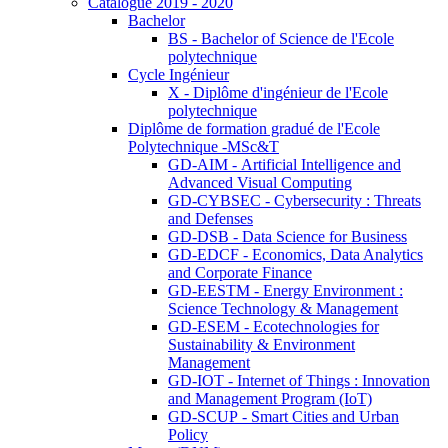
Catalogue 2019 - 2020
Bachelor
BS - Bachelor of Science de l'Ecole
polytechnique
Cycle Ingénieur
X - Diplôme d'ingénieur de l'Ecole
polytechnique
Diplôme de formation gradué de l'Ecole
Polytechnique -MSc&T
GD-AIM - Artificial Intelligence and
Advanced Visual Computing
GD-CYBSEC - Cybersecurity : Threats
and Defenses
GD-DSB - Data Science for Business
GD-EDCF - Economics, Data Analytics
and Corporate Finance
GD-EESTM - Energy Environment :
Science Technology & Management
GD-ESEM - Ecotechnologies for
Sustainability & Environment
Management
GD-IOT - Internet of Things : Innovation
and Management Program (IoT)
GD-SCUP - Smart Cities and Urban
Policy