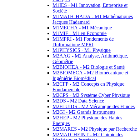
M1IES - M1 Innovation, Entreprise et
Société
M1MATHJHADA - M1 Mathématiques
Jacques Hadamard
M1MECHA - M1 Mécanique
M1MIE - M1 en Economie
M1MPRI - M1 Fondements de
l'Informatique MPRI
M1PHYSICS - M1 Physique
M2AAG - M2 Analyse, Arithmétique,
Géométrie
M2BIOHEA - M2 Biologie et Santé
M2BIOMECA - M2 Biomécanique et
Ingéniérie Biomédical
M2CFP - M2 Concepts en Physique
Fondamentale
M2CPS - M2 Système Cyber Physique
M2DS - M2 Data Science
M2FLUIDS - M2 Mécanique des Fluides
M2GI - M2 Grands Instruments
M2HEP - M2 Physique des Hautes
Energies
M2MARES - M2 Physique par Recherche
M2MATCHEINT - M2 Chimie des