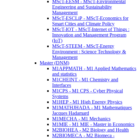
MScT-EESM - MScT-Environmental
Engineering and Sustainability
Management
MScT-ESCLiP - MScT-Economics for
Smart Cities and Climate Policy
MScT-IOT - MScT-Internet of Things :
Innovation and Management Program
(IoT)
MScT-STEEM - MScT-Energy
Environment : Science Technology &
Management
Master (DNM)
M1APPMATH - M1 Applied Mathematics
and statistics
M1CHEINT - M1 Chemistry and
Interfaces
M1CPS - M1 CPS - Cyber Physical
Systems
M1HEP - M1 High Energy Physics
M1MATHJHADA - M1 Mathematiques
Jacques Hadamard
M1MECHA - M1 Mechanics
M1MIE - M1 MIE - Master in Economics
M2BIOHEA - M2 Biology and Health
M2BIOMECA - M2 Biomeca -