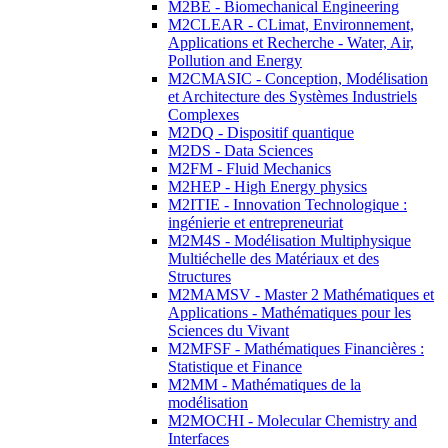
M2BE - Biomechanical Engineering
M2CLEAR - CLimat, Environnement,
Applications et Recherche - Water, Air,
Pollution and Energy
M2CMASIC - Conception, Modélisation
et Architecture des Systèmes Industriels
Complexes
M2DQ - Dispositif quantique
M2DS - Data Sciences
M2FM - Fluid Mechanics
M2HEP - High Energy physics
M2ITIE - Innovation Technologique :
ingénierie et entrepreneuriat
M2M4S - Modélisation Multiphysique
Multiéchelle des Matériaux et des
Structures
M2MAMSV - Master 2 Mathématiques et
Applications - Mathématiques pour les
Sciences du Vivant
M2MFSF - Mathématiques Financières :
Statistique et Finance
M2MM - Mathématiques de la
modélisation
M2MOCHI - Molecular Chemistry and
Interfaces