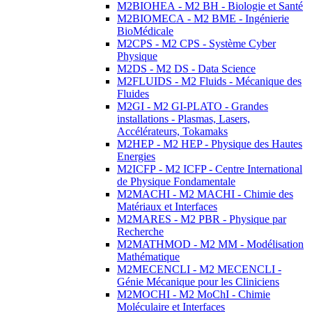
M2BIOHEA - M2 BH - Biologie et Santé
M2BIOMECA - M2 BME - Ingénierie
BioMédicale
M2CPS - M2 CPS - Système Cyber
Physique
M2DS - M2 DS - Data Science
M2FLUIDS - M2 Fluids - Mécanique des
Fluides
M2GI - M2 GI-PLATO - Grandes
installations - Plasmas, Lasers,
Accélérateurs, Tokamaks
M2HEP - M2 HEP - Physique des Hautes
Energies
M2ICFP - M2 ICFP - Centre International
de Physique Fondamentale
M2MACHI - M2 MACHI - Chimie des
Matériaux et Interfaces
M2MARES - M2 PBR - Physique par
Recherche
M2MATHMOD - M2 MM - Modélisation
Mathématique
M2MECENCLI - M2 MECENCLI -
Génie Mécanique pour les Cliniciens
M2MOCHI - M2 MoChI - Chimie
Moléculaire et Interfaces