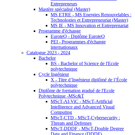
Entrepreneurs
Mastère spécialisé (Master)
MS ETRE - MS Energies Renouvelables :
Technologies et Entrepreneuriat (Master)
MS IE - MS Innovation et Entreprenariat
Programme d'échange
EuroteQ - Diplôme EuroteQ
PEI - Programmes d'échange
internationaux
Catalogue 2023 - 2024
Bachelor
BS - Bachelor of Science de l'Ecole
polytechnique
Cycle Ingénieur
X - Titre d’Ingénieur diplômé de l’École
polytechnique
Diplôme de formation gradué de l'Ecole
Polytechnique -MSc&T
MScT-AI-ViC - MScT-Artificial
Intelligence and Advanced Visual
Computing
MScT-CTD - MScT-Cybersecurity :
Threats and Defenses
MScT-DDDF - MScT-Double Degree
Data and Finance (DDDF)