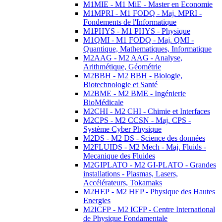
M1MIE - M1 MiE - Master en Economie
M1MPRI - M1 FODQ - Maj. MPRI -
Fondements de l'Informatique
M1PHYS - M1 PHYS - Physique
M1QMI - M1 FODQ - Maj. QMI -
Quantique, Mathematiques, Informatique
M2AAG - M2 AAG - Analyse,
Arithmétique, Géométrie
M2BBH - M2 BBH - Biologie,
Biotechnologie et Santé
M2BME - M2 BME - Ingénierie
BioMédicale
M2CHI - M2 CHI - Chimie et Interfaces
M2CPS - M2 CCSN - Maj. CPS -
Système Cyber Physique
M2DS - M2 DS - Science des données
M2FLUIDS - M2 Mech - Maj. Fluids -
Mecanique des Fluides
M2GIPLATO - M2 GI-PLATO - Grandes
installations - Plasmas, Lasers,
Accélérateurs, Tokamaks
M2HEP - M2 HEP - Physique des Hautes
Energies
M2ICFP - M2 ICFP - Centre International
de Physique Fondamentale