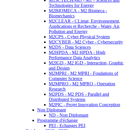
M1SCTECHNRJ - M1 - Sciences and
Technologies for Energy
M2BIOMECA - M2 Biomeca -
Biomechanics
M2CLEAR - CLimat, Environnement,
Applications et Recherche - Water, Air,
Pollution and Energy
M2CPS - Cyber Physical System
M2CYBER - M2 Cyber - Cybersecurity
M2DS - Data Sciences
M2HPDA - M2 HPDA - High
Performance Data Analytics
M2IGD - M2 IGD - Interaction, Graphic
and Design
M2MPRI - M2 MPRI - Foudations of
Computer Science
M2MPRO - M2 MPRO - Operation
Research
M2PDS - M2 PDS - Parallel and
Distributed Systems
M2PIC - Projet Innovation Conception
Non Diplomant
ND - Non Diplomant
Programme d'échange
PEI - Echanges PEI