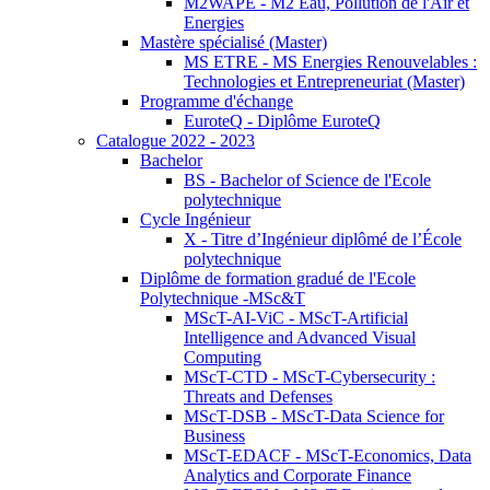
M2WAPE - M2 Eau, Pollution de l'Air et
Energies
Mastère spécialisé (Master)
MS ETRE - MS Energies Renouvelables :
Technologies et Entrepreneuriat (Master)
Programme d'échange
EuroteQ - Diplôme EuroteQ
Catalogue 2022 - 2023
Bachelor
BS - Bachelor of Science de l'Ecole
polytechnique
Cycle Ingénieur
X - Titre d’Ingénieur diplômé de l’École
polytechnique
Diplôme de formation gradué de l'Ecole
Polytechnique -MSc&T
MScT-AI-ViC - MScT-Artificial
Intelligence and Advanced Visual
Computing
MScT-CTD - MScT-Cybersecurity :
Threats and Defenses
MScT-DSB - MScT-Data Science for
Business
MScT-EDACF - MScT-Economics, Data
Analytics and Corporate Finance