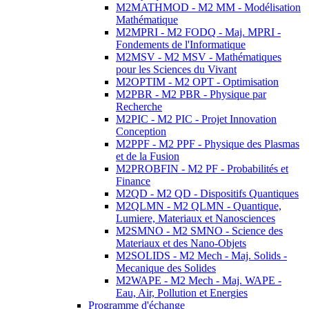
M2MATHMOD - M2 MM - Modélisation
Mathématique
M2MPRI - M2 FODQ - Maj. MPRI -
Fondements de l'Informatique
M2MSV - M2 MSV - Mathématiques
pour les Sciences du Vivant
M2OPTIM - M2 OPT - Optimisation
M2PBR - M2 PBR - Physique par
Recherche
M2PIC - M2 PIC - Projet Innovation
Conception
M2PPF - M2 PPF - Physique des Plasmas
et de la Fusion
M2PROBFIN - M2 PF - Probabilités et
Finance
M2QD - M2 QD - Dispositifs Quantiques
M2QLMN - M2 QLMN - Quantique,
Lumiere, Materiaux et Nanosciences
M2SMNO - M2 SMNO - Science des
Materiaux et des Nano-Objets
M2SOLIDS - M2 Mech - Maj. Solids -
Mecanique des Solides
M2WAPE - M2 Mech - Maj. WAPE -
Eau, Air, Pollution et Energies
Programme d'échange