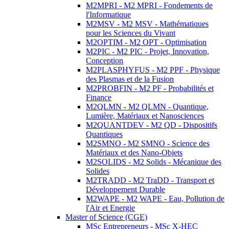
M2MPRI - M2 MPRI - Fondements de
l'Informatique
M2MSV - M2 MSV - Mathématiques
pour les Sciences du Vivant
M2OPTIM - M2 OPT - Optimisation
M2PIC - M2 PIC - Projet, Innovation,
Conception
M2PLASPHYFUS - M2 PPF - Physique
des Plasmas et de la Fusion
M2PROBFIN - M2 PF - Probabilités et
Finance
M2QLMN - M2 QLMN - Quantique,
Lumière, Matériaux et Nanosciences
M2QUANTDEV - M2 QD - Dispositifs
Quantiques
M2SMNO - M2 SMNO - Science des
Matériaux et des Nano-Objets
M2SOLIDS - M2 Solids - Mécanique des
Solides
M2TRADD - M2 TraDD - Transport et
Développement Durable
M2WAPE - M2 WAPE - Eau, Pollution de
l'Air et Energie
Master of Science (CGE)
MSc Entrepreneurs - MSc X-HEC