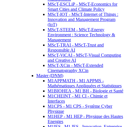
MScT-ESCLiP - MScT-Economics for
Smart Cities and Climate Policy
MScT-IOT - MScT-Internet of Things :
Innovation and Management Program
(IoT)
MScT-STEEM - MScT-Energy
Environment : Science Technology &
Management
MScT-TRAI - MScT-Trust and
Responsible AI
MScT-ViCAI - MScT-Visual Computing
and Creative AI
MScT-XCin - MScT-Extended
Cinematography XCin
Master (DNM)
M1APPMATH - M1 APPMS -
Mathématiques Appliquées et Statistiques
M1BIOHEA - M1 BH - Biologie et Santé
M1CHEINT - M1 CI - Chimie et
Interfaces
M1CPS - M1 CPS - Système Cyber
Physique
M1HEP - M1 HEP - Physique des Hautes
Energies
M1IES - M1 IES - Innovation, Entreprise