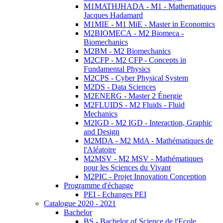
M1MATHJHADA - M1 - Mathematiques
Jacques Hadamard
M1MIE - M1 MiE - Master in Economics
M2BIOMECA - M2 Biomeca -
Biomechanics
M2BM - M2 Biomechanics
M2CFP - M2 CFP - Concepts in
Fundamental Physics
M2CPS - Cyber Physical System
M2DS - Data Sciences
M2ENERG - Master 2 Énergie
M2FLUIDS - M2 Fluids - Fluid
Mechanics
M2IGD - M2 IGD - Interaction, Graphic
and Design
M2MDA - M2 MdA - Mathématiques de
l'Aléatoire
M2MSV - M2 MSV - Mathématiques
pour les Sciences du Vivant
M2PIC - Projet Innovation Conception
Programme d'échange
PEI - Echanges PEI
Catalogue 2020 - 2021
Bachelor
BS - Bachelor of Science de l'Ecole