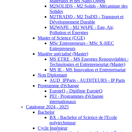
Matériaux et des Nano-Objets
M2SOLIDS - M2 Solids - Mécanique des
Solides
M2TRADD - M2 TraDD - Transport et
Développement Durable
M2WAPE - M2 WAPE - Eau, Air,
Pollution et Énergies
Master of Science (CGE)
MSc Entrepreneurs - MSc X-HEC
Entrepreneurs
Mastère spécialisé (Master)
MS ETRE - MS Energies Renouvelables :
Technologies et Entrepreneuriat (Master)
MS IE - MS Innovation et Entreprenariat
Non Diplomant
AUD_IPParis - AUDITEURS - IP Paris
Programme d'échange
EuroteQ - Diplôme EuroteQ
PEI - Programmes d'échange
internationaux
Catalogue 2024 - 2025
Bachelor
BX - Bachelor of Science de l'Ecole
polytechnique
Cycle Ingénieur