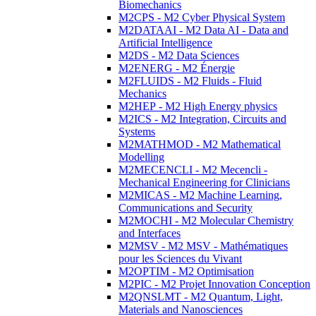
Biomechanics
M2CPS - M2 Cyber Physical System
M2DATAAI - M2 Data AI - Data and
Artificial Intelligence
M2DS - M2 Data Sciences
M2ENERG - M2 Énergie
M2FLUIDS - M2 Fluids - Fluid
Mechanics
M2HEP - M2 High Energy physics
M2ICS - M2 Integration, Circuits and
Systems
M2MATHMOD - M2 Mathematical
Modelling
M2MECENCLI - M2 Mecencli -
Mechanical Engineering for Clinicians
M2MICAS - M2 Machine Learning,
Communications and Security
M2MOCHI - M2 Molecular Chemistry
and Interfaces
M2MSV - M2 MSV - Mathématiques
pour les Sciences du Vivant
M2OPTIM - M2 Optimisation
M2PIC - M2 Projet Innovation Conception
M2QNSLMT - M2 Quantum, Light,
Materials and Nanosciences