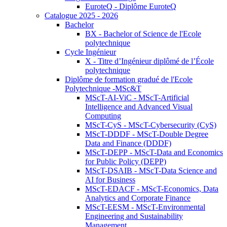
EuroteQ - Diplôme EuroteQ
Catalogue 2025 - 2026
Bachelor
BX - Bachelor of Science de l'Ecole
polytechnique
Cycle Ingénieur
X - Titre d’Ingénieur diplômé de l’École
polytechnique
Diplôme de formation gradué de l'Ecole
Polytechnique -MSc&T
MScT-AI-ViC - MScT-Artificial
Intelligence and Advanced Visual
Computing
MScT-CyS - MScT-Cybersecurity (CyS)
MScT-DDDF - MScT-Double Degree
Data and Finance (DDDF)
MScT-DEPP - MScT-Data and Economics
for Public Policy (DEPP)
MScT-DSAIB - MScT-Data Science and
AI for Business
MScT-EDACF - MScT-Economics, Data
Analytics and Corporate Finance
MScT-EESM - MScT-Environmental
Engineering and Sustainability
Management