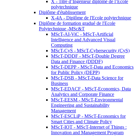
X - Titre d’Ingénieur diplômé de l’École
polytechnique
Diplôme d'établissement
X-4A - Diplôme de l'Ecole polytechnique
Diplôme de formation gradué de l'Ecole
Polytechnique -MSc&T
MScT-AI-ViC - MScT-Artificial
Intelligence and Advanced Visual
Computing
MScT-CyS - MScT-Cybersecurity (CyS)
MScT-DDDF - MScT-Double Degree
Data and Finance (DDDF)
MScT-DEPP - MScT-Data and Economics
for Public Policy (DEPP)
MScT-DSB - MScT-Data Science for
Business
MScT-EDACF - MScT-Economics, Data
Analytics and Corporate Finance
MScT-EESM - MScT-Environmental
Engineering and Sustainability
Management
MScT-ESCLiP - MScT-Economics for
Smart Cities and Climate Policy
MScT-IOT - MScT-Internet of Things :
Innovation and Management Program