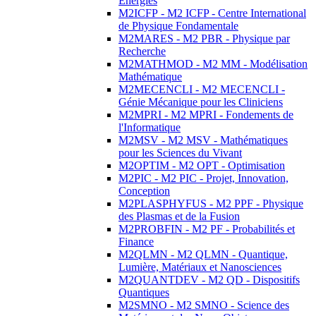
Energies
M2ICFP - M2 ICFP - Centre International
de Physique Fondamentale
M2MARES - M2 PBR - Physique par
Recherche
M2MATHMOD - M2 MM - Modélisation
Mathématique
M2MECENCLI - M2 MECENCLI -
Génie Mécanique pour les Cliniciens
M2MPRI - M2 MPRI - Fondements de
l'Informatique
M2MSV - M2 MSV - Mathématiques
pour les Sciences du Vivant
M2OPTIM - M2 OPT - Optimisation
M2PIC - M2 PIC - Projet, Innovation,
Conception
M2PLASPHYFUS - M2 PPF - Physique
des Plasmas et de la Fusion
M2PROBFIN - M2 PF - Probabilités et
Finance
M2QLMN - M2 QLMN - Quantique,
Lumière, Matériaux et Nanosciences
M2QUANTDEV - M2 QD - Dispositifs
Quantiques
M2SMNO - M2 SMNO - Science des