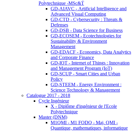
Polytechnique -MSc&T
GD-AIAVC - Artificial Intelligence and
Advanced Visual Computing
GD-CTD - Cybersecurity : Threats &
Defenses
GD-DSB - Data Science for Business
GD-ECOSEM - Ecotechnologies for
Sustainability & Environment
Management
GD-EDACF - Economics, Data Analytics
and Corporate Finance
GD-IOT - Internet of Things : Innovation
and Management Program (IoT)
GD-SCUP - Smart Cities and Urban
Policy
GD-STEEM - Energy Environment :
Science Technology & Management
Catalogue 2017 - 2018
Cycle Ingénieur
X - Diplôme d'ingénieur de l'Ecole
Polytechnique
Master (DNM)
M1QMI - M1 FODQ - Maj. QMI -
Quantique, mathematiques, informatique