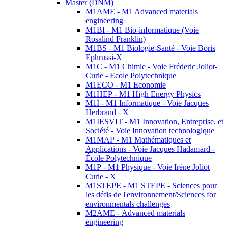
Master (DNM)
M1AME - M1 Advanced materials
engineering
M1BI - M1 Bio-informatique (Voie
Rosalind Franklin)
M1BS - M1 Biologie-Santé - Voie Boris
Ephrussi-X
M1C - M1 Chimie - Voie Fréderic Joliot-
Curie - Ecole Polytechnique
M1ECO - M1 Economie
M1HEP - M1 High Energy Physics
M1I - M1 Informatique - Voie Jacques
Herbrand - X
M1IESVIT - M1 Innovation, Entreprise, et
Société - Voie Innovation technologique
M1MAP - M1 Mathématiques et
Applications - Voie Jacques Hadamard -
École Polytechnique
M1P - M1 Physique - Voie Irène Joliot
Curie - X
M1STEPE - M1 STEPE - Sciences pour
les défis de l'environnement/Sciences for
environmentals challenges
M2AME - Advanced materials
engineering