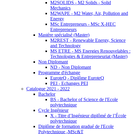
M2SOLIDS - M2 Solids - Solid
Mechanics
M2WAPE - M2 Water, Air, Pollution and
Energy
MSc Entrepreneurs - MSc X-HEC
Entrepreneurs
Mastère spécialisé (Master)
M2REST - Renewable Energy, Science
and Technology
MS ETRE - MS Energies Renouvelables :
Technologies & Entrepreneuriat (Master)
Non Diplomant
ND - Non Diplomant
Programme d'échange
EuroteQ - Diplôme EuroteQ
PEI - Echanges PEI
Catalogue 2021 - 2022
Bachelor
BS - Bachelor of Science de l'Ecole
polytechnique
Cycle Ingénieur
X - Titre d’Ingénieur diplômé de l’École
polytechnique
Diplôme de formation gradué de l'Ecole
Polytechnique -MSc&T