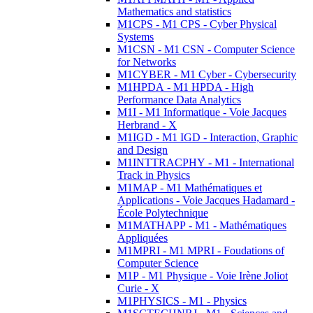
Mathematics and statistics
M1CPS - M1 CPS - Cyber Physical
Systems
M1CSN - M1 CSN - Computer Science
for Networks
M1CYBER - M1 Cyber - Cybersecurity
M1HPDA - M1 HPDA - High
Performance Data Analytics
M1I - M1 Informatique - Voie Jacques
Herbrand - X
M1IGD - M1 IGD - Interaction, Graphic
and Design
M1INTTRACPHY - M1 - International
Track in Physics
M1MAP - M1 Mathématiques et
Applications - Voie Jacques Hadamard -
École Polytechnique
M1MATHAPP - M1 - Mathématiques
Appliquées
M1MPRI - M1 MPRI - Foudations of
Computer Science
M1P - M1 Physique - Voie Irène Joliot
Curie - X
M1PHYSICS - M1 - Physics