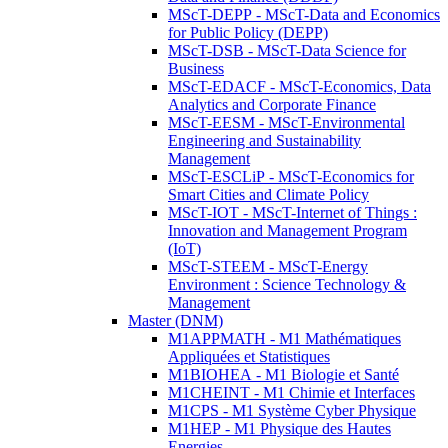
MScT-DEPP - MScT-Data and Economics
for Public Policy (DEPP)
MScT-DSB - MScT-Data Science for
Business
MScT-EDACF - MScT-Economics, Data
Analytics and Corporate Finance
MScT-EESM - MScT-Environmental
Engineering and Sustainability
Management
MScT-ESCLiP - MScT-Economics for
Smart Cities and Climate Policy
MScT-IOT - MScT-Internet of Things :
Innovation and Management Program
(IoT)
MScT-STEEM - MScT-Energy
Environment : Science Technology &
Management
Master (DNM)
M1APPMATH - M1 Mathématiques
Appliquées et Statistiques
M1BIOHEA - M1 Biologie et Santé
M1CHEINT - M1 Chimie et Interfaces
M1CPS - M1 Système Cyber Physique
M1HEP - M1 Physique des Hautes
Energies