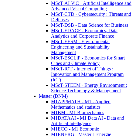
MScT-AI-ViC - Artificial Intelligence and
Advanced Visual Computing
MScT-CTD - Cybersecurity : Threats and
Defenses
MScT-DSB - Data Science for Business
MScT-EDACF - Economics, Data
Analytics and Corporate Finance
MScT-EESM - Environmental
Engineering and Sustainability
Management
MScT-ESCLiP - Economics for Smart
Cities and Climate Policy
MScT-IOT - Internet of Things :
Innovation and Management Program
(IoT)
MScT-STEEM - Energy Environment :
Science Technology & Management
Master (DNM)
M1APPMATH - M1 - Applied
Mathematics and statistics
M1BM - M1 Biomechanics
M1DATAAI - M1 Data AI - Data and
Artificial Intelligence
M1ECO - M1 Economie
M1ENERG - Master 1 Énergie