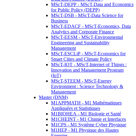
MScT-DEPP - MScT-Data and Economics
for Public Policy (DEPP)
MScT-DSB - MScT-Data Science for
Business
MScT-EDACF - MScT-Economics, Data
Analytics and Corporate Finance
MScT-EESM - MScT-Environmental
Engineering and Sustainability
Management
MScT-ESCLiP - MScT-Economics for
Smart Cities and Climate Policy
MScT-IOT - MScT-Internet of Things :
Innovation and Management Program
(IoT)
MScT-STEEM - MScT-Energy
Environment : Science Technology &
Management
Master (DNM)
M1APPMATH - M1 Mathématiques
Appliquées et Statistiques
M1BIOHEA - M1 Biologie et Santé
M1CHEINT - M1 Chimie et Interfaces
M1CPS - M1 Système Cyber Physique
M1HEP - M1 Physique des Hautes
Energies