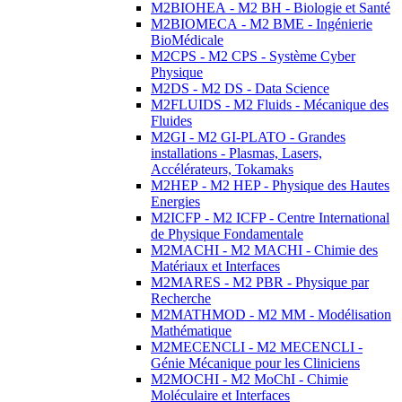
M2BIOHEA - M2 BH - Biologie et Santé
M2BIOMECA - M2 BME - Ingénierie
BioMédicale
M2CPS - M2 CPS - Système Cyber
Physique
M2DS - M2 DS - Data Science
M2FLUIDS - M2 Fluids - Mécanique des
Fluides
M2GI - M2 GI-PLATO - Grandes
installations - Plasmas, Lasers,
Accélérateurs, Tokamaks
M2HEP - M2 HEP - Physique des Hautes
Energies
M2ICFP - M2 ICFP - Centre International
de Physique Fondamentale
M2MACHI - M2 MACHI - Chimie des
Matériaux et Interfaces
M2MARES - M2 PBR - Physique par
Recherche
M2MATHMOD - M2 MM - Modélisation
Mathématique
M2MECENCLI - M2 MECENCLI -
Génie Mécanique pour les Cliniciens
M2MOCHI - M2 MoChI - Chimie
Moléculaire et Interfaces