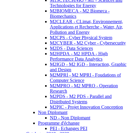
M1SCTECHNRJ - M1 - Sciences and
Technologies for Energy
M2BIOMECA - M2 Biomeca -
Biomechanics
M2CLEAR - CLimat, Environnement,
Applications et Recherche - Water, Air,
Pollution and Energy
M2CPS - Cyber Physical System
M2CYBER - M2 Cyber - Cybersecurity
M2DS - Data Sciences
M2HPDA - M2 HPDA - High
Performance Data Analytics
M2IGD - M2 IGD - Interaction, Graphic
and Design
M2MPRI - M2 MPRI - Foudations of
Computer Science
M2MPRO - M2 MPRO - Operation
Research
M2PDS - M2 PDS - Parallel and
Distributed Systems
M2PIC - Projet Innovation Conception
Non Diplomant
ND - Non Diplomant
Programme d'échange
PEI - Echanges PEI