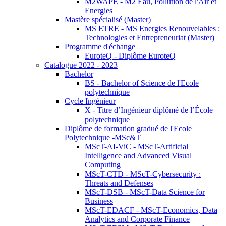
M2WAPE - M2 Eau, Pollution de l'Air et
Energies
Mastère spécialisé (Master)
MS ETRE - MS Energies Renouvelables :
Technologies et Entrepreneuriat (Master)
Programme d'échange
EuroteQ - Diplôme EuroteQ
Catalogue 2022 - 2023
Bachelor
BS - Bachelor of Science de l'Ecole
polytechnique
Cycle Ingénieur
X - Titre d’Ingénieur diplômé de l’École
polytechnique
Diplôme de formation gradué de l'Ecole
Polytechnique -MSc&T
MScT-AI-ViC - MScT-Artificial
Intelligence and Advanced Visual
Computing
MScT-CTD - MScT-Cybersecurity :
Threats and Defenses
MScT-DSB - MScT-Data Science for
Business
MScT-EDACF - MScT-Economics, Data
Analytics and Corporate Finance