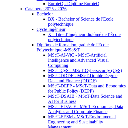
EuroteQ - Diplôme EuroteQ
Catalogue 2025 - 2026
Bachelor
BX - Bachelor of Science de l'Ecole
polytechnique
Cycle Ingénieur
X - Titre d’Ingénieur diplômé de l’École
polytechnique
Diplôme de formation gradué de l'Ecole
Polytechnique -MSc&T
MScT-AI-ViC - MScT-Artificial
Intelligence and Advanced Visual
Computing
MScT-CyS - MScT-Cybersecurity (CyS)
MScT-DDDF - MScT-Double Degree
Data and Finance (DDDF)
MScT-DEPP - MScT-Data and Economics
for Public Policy (DEPP)
MScT-DSAIB - MScT-Data Science and
AI for Business
MScT-EDACF - MScT-Economics, Data
Analytics and Corporate Finance
MScT-EESM - MScT-Environmental
Engineering and Sustainability
Management