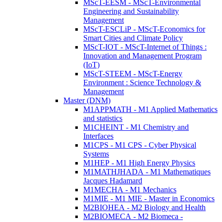
MScT-EESM - MScT-Environmental
Engineering and Sustainability
Management
MScT-ESCLiP - MScT-Economics for
Smart Cities and Climate Policy
MScT-IOT - MScT-Internet of Things :
Innovation and Management Program
(IoT)
MScT-STEEM - MScT-Energy
Environment : Science Technology &
Management
Master (DNM)
M1APPMATH - M1 Applied Mathematics
and statistics
M1CHEINT - M1 Chemistry and
Interfaces
M1CPS - M1 CPS - Cyber Physical
Systems
M1HEP - M1 High Energy Physics
M1MATHJHADA - M1 Mathematiques
Jacques Hadamard
M1MECHA - M1 Mechanics
M1MIE - M1 MIE - Master in Economics
M2BIOHEA - M2 Biology and Health
M2BIOMECA - M2 Biomeca -