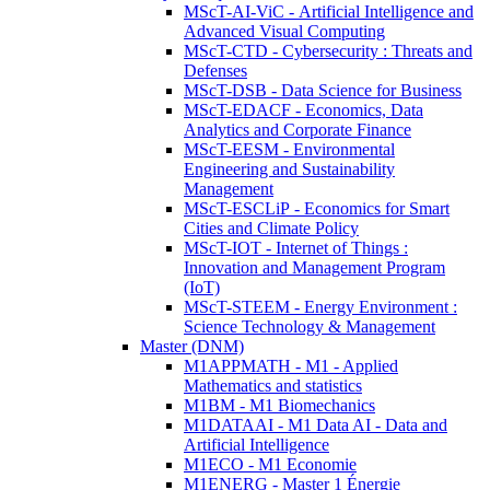
MScT-AI-ViC - Artificial Intelligence and
Advanced Visual Computing
MScT-CTD - Cybersecurity : Threats and
Defenses
MScT-DSB - Data Science for Business
MScT-EDACF - Economics, Data
Analytics and Corporate Finance
MScT-EESM - Environmental
Engineering and Sustainability
Management
MScT-ESCLiP - Economics for Smart
Cities and Climate Policy
MScT-IOT - Internet of Things :
Innovation and Management Program
(IoT)
MScT-STEEM - Energy Environment :
Science Technology & Management
Master (DNM)
M1APPMATH - M1 - Applied
Mathematics and statistics
M1BM - M1 Biomechanics
M1DATAAI - M1 Data AI - Data and
Artificial Intelligence
M1ECO - M1 Economie
M1ENERG - Master 1 Énergie