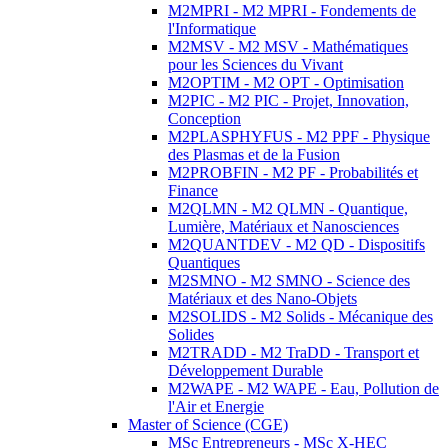
M2MPRI - M2 MPRI - Fondements de
l'Informatique
M2MSV - M2 MSV - Mathématiques
pour les Sciences du Vivant
M2OPTIM - M2 OPT - Optimisation
M2PIC - M2 PIC - Projet, Innovation,
Conception
M2PLASPHYFUS - M2 PPF - Physique
des Plasmas et de la Fusion
M2PROBFIN - M2 PF - Probabilités et
Finance
M2QLMN - M2 QLMN - Quantique,
Lumière, Matériaux et Nanosciences
M2QUANTDEV - M2 QD - Dispositifs
Quantiques
M2SMNO - M2 SMNO - Science des
Matériaux et des Nano-Objets
M2SOLIDS - M2 Solids - Mécanique des
Solides
M2TRADD - M2 TraDD - Transport et
Développement Durable
M2WAPE - M2 WAPE - Eau, Pollution de
l'Air et Energie
Master of Science (CGE)
MSc Entrepreneurs - MSc X-HEC