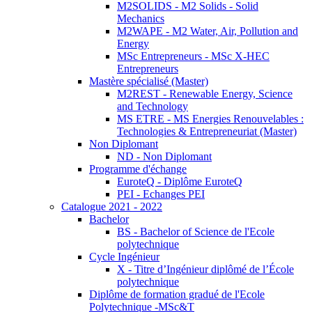
M2SOLIDS - M2 Solids - Solid
Mechanics
M2WAPE - M2 Water, Air, Pollution and
Energy
MSc Entrepreneurs - MSc X-HEC
Entrepreneurs
Mastère spécialisé (Master)
M2REST - Renewable Energy, Science
and Technology
MS ETRE - MS Energies Renouvelables :
Technologies & Entrepreneuriat (Master)
Non Diplomant
ND - Non Diplomant
Programme d'échange
EuroteQ - Diplôme EuroteQ
PEI - Echanges PEI
Catalogue 2021 - 2022
Bachelor
BS - Bachelor of Science de l'Ecole
polytechnique
Cycle Ingénieur
X - Titre d’Ingénieur diplômé de l’École
polytechnique
Diplôme de formation gradué de l'Ecole
Polytechnique -MSc&T