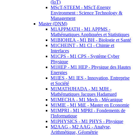
(IoT)
MScT-STEEM - MScT-Energy
Environment : Science Technology &
Management
Master (DNM)
M1APPMATH - M1 APPMS -
Mathématiques Appliquées et Statistiques
M1BIOHEA - M1 BH - Biologie et Santé
M1CHEINT - M1 CI - Chimie et
Interfaces
M1CPS - M1 CPS - Système Cyber
Physique
M1HEP - M1 HEP - Physique des Hautes
Energies
M1IES - M1 IES - Innovation, Entreprise
et Société
M1MATHJHADA - M1 MJH -
Mathématiques Jacques Hadamard
M1MECHA - M1 Mech - Mécanique
M1MIE - M1 MiE - Master en Economie
M1MPRI - M1 MPRI - Fondements de
l'Informatique
M1PHYSICS - M1 PHYS - Physique
M2AAG - M2 AAG - Analyse,
Arithmétique, Géométrie