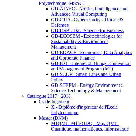
Polytechnique -MSc&T
GD-AIAVC - Artificial Intelligence and
Advanced Visual Computing
GD-CTD - Cybersecurity : Threats &
Defenses
GD-DSB - Data Science for Business
GD-ECOSEM - Ecotechnologies for
Sustainability & Environment
Management
GD-EDACF - Economics, Data Analytics
and Corporate Finance
GD-IOT - Internet of Things : Innovation
and Management Program (IoT)
GD-SCUP - Smart Cities and Urban
Policy
GD-STEEM - Energy Environment :
Science Technology & Management
Catalogue 2017 - 2018
Cycle Ingénieur
X - Diplôme d'ingénieur de l'Ecole
Polytechnique
Master (DNM)
M1QMI - M1 FODQ - Maj. QMI -
Quantique, mathematiques, informatique