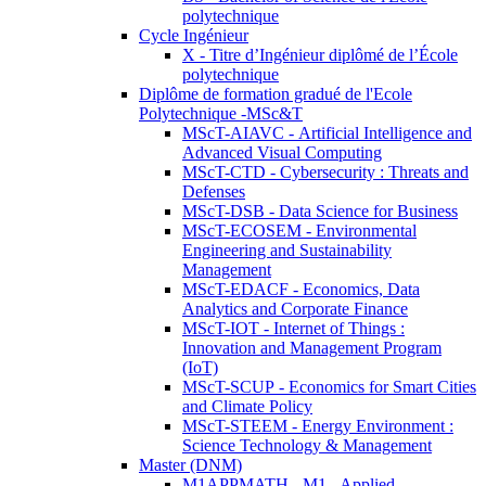
polytechnique
Cycle Ingénieur
X - Titre d’Ingénieur diplômé de l’École
polytechnique
Diplôme de formation gradué de l'Ecole
Polytechnique -MSc&T
MScT-AIAVC - Artificial Intelligence and
Advanced Visual Computing
MScT-CTD - Cybersecurity : Threats and
Defenses
MScT-DSB - Data Science for Business
MScT-ECOSEM - Environmental
Engineering and Sustainability
Management
MScT-EDACF - Economics, Data
Analytics and Corporate Finance
MScT-IOT - Internet of Things :
Innovation and Management Program
(IoT)
MScT-SCUP - Economics for Smart Cities
and Climate Policy
MScT-STEEM - Energy Environment :
Science Technology & Management
Master (DNM)
M1APPMATH - M1 - Applied