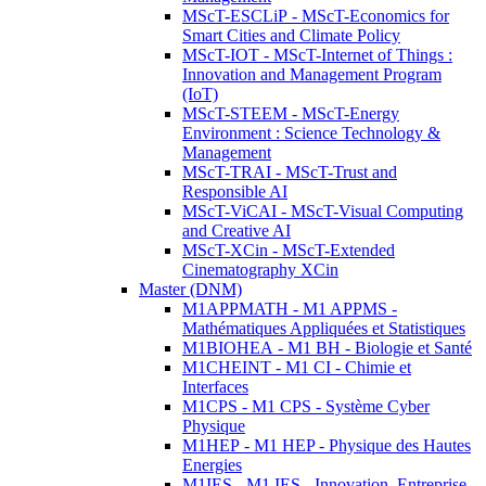
MScT-ESCLiP - MScT-Economics for
Smart Cities and Climate Policy
MScT-IOT - MScT-Internet of Things :
Innovation and Management Program
(IoT)
MScT-STEEM - MScT-Energy
Environment : Science Technology &
Management
MScT-TRAI - MScT-Trust and
Responsible AI
MScT-ViCAI - MScT-Visual Computing
and Creative AI
MScT-XCin - MScT-Extended
Cinematography XCin
Master (DNM)
M1APPMATH - M1 APPMS -
Mathématiques Appliquées et Statistiques
M1BIOHEA - M1 BH - Biologie et Santé
M1CHEINT - M1 CI - Chimie et
Interfaces
M1CPS - M1 CPS - Système Cyber
Physique
M1HEP - M1 HEP - Physique des Hautes
Energies
M1IES - M1 IES - Innovation, Entreprise