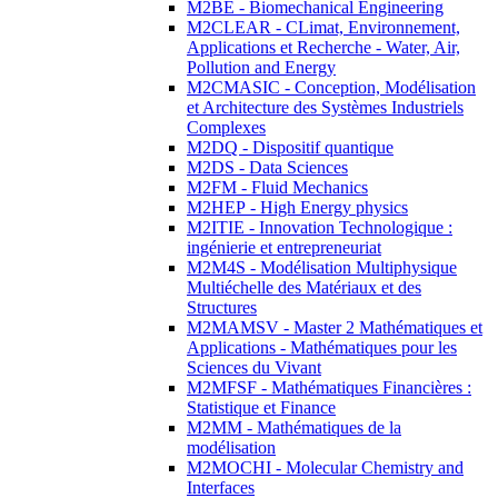
M2BE - Biomechanical Engineering
M2CLEAR - CLimat, Environnement,
Applications et Recherche - Water, Air,
Pollution and Energy
M2CMASIC - Conception, Modélisation
et Architecture des Systèmes Industriels
Complexes
M2DQ - Dispositif quantique
M2DS - Data Sciences
M2FM - Fluid Mechanics
M2HEP - High Energy physics
M2ITIE - Innovation Technologique :
ingénierie et entrepreneuriat
M2M4S - Modélisation Multiphysique
Multiéchelle des Matériaux et des
Structures
M2MAMSV - Master 2 Mathématiques et
Applications - Mathématiques pour les
Sciences du Vivant
M2MFSF - Mathématiques Financières :
Statistique et Finance
M2MM - Mathématiques de la
modélisation
M2MOCHI - Molecular Chemistry and
Interfaces