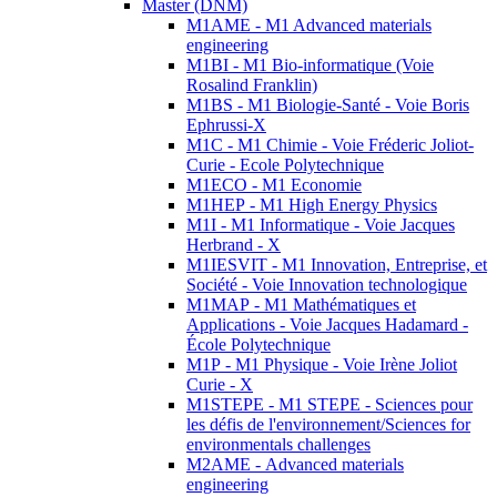
Master (DNM)
M1AME - M1 Advanced materials
engineering
M1BI - M1 Bio-informatique (Voie
Rosalind Franklin)
M1BS - M1 Biologie-Santé - Voie Boris
Ephrussi-X
M1C - M1 Chimie - Voie Fréderic Joliot-
Curie - Ecole Polytechnique
M1ECO - M1 Economie
M1HEP - M1 High Energy Physics
M1I - M1 Informatique - Voie Jacques
Herbrand - X
M1IESVIT - M1 Innovation, Entreprise, et
Société - Voie Innovation technologique
M1MAP - M1 Mathématiques et
Applications - Voie Jacques Hadamard -
École Polytechnique
M1P - M1 Physique - Voie Irène Joliot
Curie - X
M1STEPE - M1 STEPE - Sciences pour
les défis de l'environnement/Sciences for
environmentals challenges
M2AME - Advanced materials
engineering