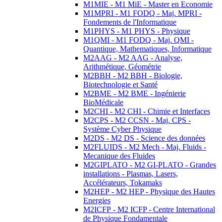
M1MIE - M1 MiE - Master en Economie
M1MPRI - M1 FODQ - Maj. MPRI -
Fondements de l'Informatique
M1PHYS - M1 PHYS - Physique
M1QMI - M1 FODQ - Maj. QMI -
Quantique, Mathematiques, Informatique
M2AAG - M2 AAG - Analyse,
Arithmétique, Géométrie
M2BBH - M2 BBH - Biologie,
Biotechnologie et Santé
M2BME - M2 BME - Ingénierie
BioMédicale
M2CHI - M2 CHI - Chimie et Interfaces
M2CPS - M2 CCSN - Maj. CPS -
Système Cyber Physique
M2DS - M2 DS - Science des données
M2FLUIDS - M2 Mech - Maj. Fluids -
Mecanique des Fluides
M2GIPLATO - M2 GI-PLATO - Grandes
installations - Plasmas, Lasers,
Accélérateurs, Tokamaks
M2HEP - M2 HEP - Physique des Hautes
Energies
M2ICFP - M2 ICFP - Centre International
de Physique Fondamentale