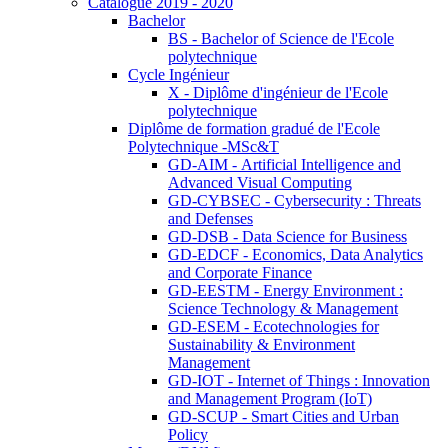
Catalogue 2019 - 2020
Bachelor
BS - Bachelor of Science de l'Ecole
polytechnique
Cycle Ingénieur
X - Diplôme d'ingénieur de l'Ecole
polytechnique
Diplôme de formation gradué de l'Ecole
Polytechnique -MSc&T
GD-AIM - Artificial Intelligence and
Advanced Visual Computing
GD-CYBSEC - Cybersecurity : Threats
and Defenses
GD-DSB - Data Science for Business
GD-EDCF - Economics, Data Analytics
and Corporate Finance
GD-EESTM - Energy Environment :
Science Technology & Management
GD-ESEM - Ecotechnologies for
Sustainability & Environment
Management
GD-IOT - Internet of Things : Innovation
and Management Program (IoT)
GD-SCUP - Smart Cities and Urban
Policy