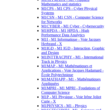
Mathematics and statistics
M1CPS - M1 CPS - Cyber Physical
Systems
M1CSN - M1 CSN - Computer Science
for Networks
M1CYBER - M1 Cyber - Cybersecurity
M1HPDA - M1 HPDA - High
Performance Data Analytics
M1I - M1 Informatique - Voie Jacques
Herbrand - X
M1IGD - M1 IGD - Interaction, Graphic
and Design
M1INTTRACPHY - M1 - International
Track in Physics
M1MAP - M1 Mathématiques et
Applications - Voie Jacques Hadamard -
École Polytechnique
M1MATHAPP - M1 - Mathématiques
Appliquées
M1MPRI - M1 MPRI - Foudations of
Computer Science
M1P - M1 Physique - Voie Irène Joliot
Curie - X
M1PHYSICS - M1 - Physics