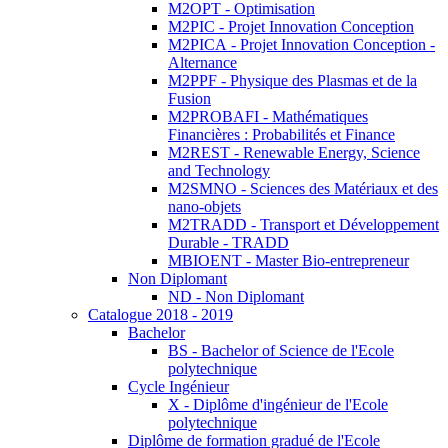
M2OPT - Optimisation
M2PIC - Projet Innovation Conception
M2PICA - Projet Innovation Conception -
Alternance
M2PPF - Physique des Plasmas et de la
Fusion
M2PROBAFI - Mathématiques
Financières : Probabilités et Finance
M2REST - Renewable Energy, Science
and Technology
M2SMNO - Sciences des Matériaux et des
nano-objets
M2TRADD - Transport et Développement
Durable - TRADD
MBIOENT - Master Bio-entrepreneur
Non Diplomant
ND - Non Diplomant
Catalogue 2018 - 2019
Bachelor
BS - Bachelor of Science de l'Ecole
polytechnique
Cycle Ingénieur
X - Diplôme d'ingénieur de l'Ecole
polytechnique
Diplôme de formation gradué de l'Ecole