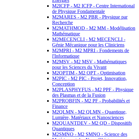
Energies
M2ICFP - M2 ICFP - Centre International
de Physique Fondamentale
M2MARES - M2 PBR - Physique par
Recherche
M2MATHMOD - M2 MM - Modélisation
Mathématique
M2MECENCLI - M2 MECENCLI -
Génie Mécanique pour les Cliniciens
M2MPRI - M2 MPRI - Fondements de
l'Informatique
M2MSV - M2 MSV - Mathématiques
pour les Sciences du Vivant
M2OPTIM - M2 OPT - Optimisation
M2PIC - M2 PIC - Projet, Innovation,
Conception
M2PLASPHYFUS - M2 PPF - Physique
des Plasmas et de la Fusion
M2PROBFIN - M2 PF - Probabilités et
Finance
M2QLMN - M2 QLMN - Quantique,
Lumière, Matériaux et Nanosciences
M2QUANTDEV - M2 QD - Dispositifs
Quantiques
M2SMNO - M2 SMNO - Science des