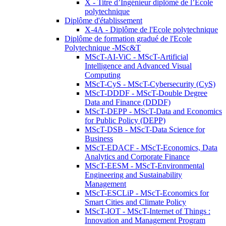
X - Titre d’Ingénieur diplômé de l’École
polytechnique
Diplôme d'établissement
X-4A - Diplôme de l'Ecole polytechnique
Diplôme de formation gradué de l'Ecole
Polytechnique -MSc&T
MScT-AI-ViC - MScT-Artificial
Intelligence and Advanced Visual
Computing
MScT-CyS - MScT-Cybersecurity (CyS)
MScT-DDDF - MScT-Double Degree
Data and Finance (DDDF)
MScT-DEPP - MScT-Data and Economics
for Public Policy (DEPP)
MScT-DSB - MScT-Data Science for
Business
MScT-EDACF - MScT-Economics, Data
Analytics and Corporate Finance
MScT-EESM - MScT-Environmental
Engineering and Sustainability
Management
MScT-ESCLiP - MScT-Economics for
Smart Cities and Climate Policy
MScT-IOT - MScT-Internet of Things :
Innovation and Management Program