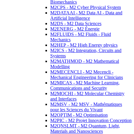
Biomechanics
M2CPS - M2 Cyber Physical System
M2DATAAI - M2 Data AI - Data and
Artificial Intelligence
M2DS - M2 Data Sciences
M2ENERG - M2 Énergie
M2FLUIDS - M2 Fluids - Fluid
Mechanics
M2HEP - M2 High Energy physics
M2ICS - M2 Integration, Circuits and
Systems
M2MATHMOD - M2 Mathematical
Modelling
M2MECENCLI - M2 Mecencli -
Mechanical Engineering for Clinicians
M2MICAS - M2 Machine Learning,
Communications and Security
M2MOCHI - M2 Molecular Chemistry
and Interfaces
M2MSV - M2 MSV - Mathématiques
pour les Sciences du Vivant
M2OPTIM - M2 Optimisation
M2PIC - M2 Projet Innovation Conception
M2QNSLMT - M2 Quantum, Light,
Materials and Nanosciences