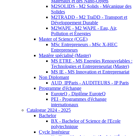
Matériaux et des Nano-Objets
M2SOLIDS - M2 Solids - Mécanique des
Solides
M2TRADD - M2 TraDD - Transport et
Développement Durable
M2WAPE - M2 WAPE - Eau, Air,
Pollution et Énergies
Master of Science (CGE)
MSc Entrepreneurs - MSc X-HEC
Entrepreneurs
Mastère spécialisé (Master)
MS ETRE - MS Energies Renouvelables :
Technologies et Entrepreneuriat (Master)
MS IE - MS Innovation et Entreprenariat
Non Diplomant
AUD_IPParis - AUDITEURS - IP Paris
Programme d'échange
EuroteQ - Diplôme EuroteQ
PEI - Programmes d'échange
internationaux
Catalogue 2024 - 2025
Bachelor
BX - Bachelor of Science de l'Ecole
polytechnique
Cycle Ingénieur