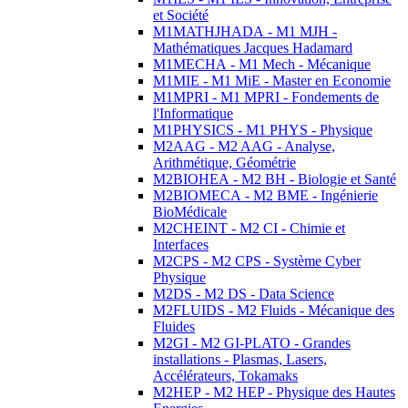
et Société
M1MATHJHADA - M1 MJH -
Mathématiques Jacques Hadamard
M1MECHA - M1 Mech - Mécanique
M1MIE - M1 MiE - Master en Economie
M1MPRI - M1 MPRI - Fondements de
l'Informatique
M1PHYSICS - M1 PHYS - Physique
M2AAG - M2 AAG - Analyse,
Arithmétique, Géométrie
M2BIOHEA - M2 BH - Biologie et Santé
M2BIOMECA - M2 BME - Ingénierie
BioMédicale
M2CHEINT - M2 CI - Chimie et
Interfaces
M2CPS - M2 CPS - Système Cyber
Physique
M2DS - M2 DS - Data Science
M2FLUIDS - M2 Fluids - Mécanique des
Fluides
M2GI - M2 GI-PLATO - Grandes
installations - Plasmas, Lasers,
Accélérateurs, Tokamaks
M2HEP - M2 HEP - Physique des Hautes