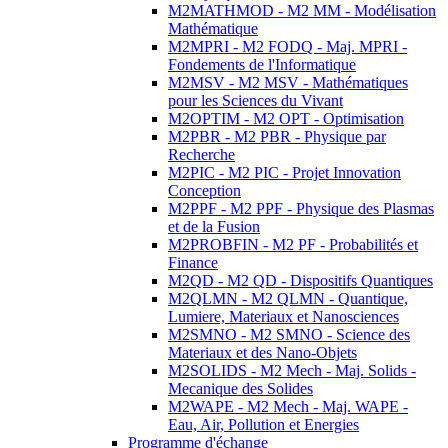
M2MATHMOD - M2 MM - Modélisation
Mathématique
M2MPRI - M2 FODQ - Maj. MPRI -
Fondements de l'Informatique
M2MSV - M2 MSV - Mathématiques
pour les Sciences du Vivant
M2OPTIM - M2 OPT - Optimisation
M2PBR - M2 PBR - Physique par
Recherche
M2PIC - M2 PIC - Projet Innovation
Conception
M2PPF - M2 PPF - Physique des Plasmas
et de la Fusion
M2PROBFIN - M2 PF - Probabilités et
Finance
M2QD - M2 QD - Dispositifs Quantiques
M2QLMN - M2 QLMN - Quantique,
Lumiere, Materiaux et Nanosciences
M2SMNO - M2 SMNO - Science des
Materiaux et des Nano-Objets
M2SOLIDS - M2 Mech - Maj. Solids -
Mecanique des Solides
M2WAPE - M2 Mech - Maj. WAPE -
Eau, Air, Pollution et Energies
Programme d'échange