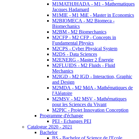
M1MATHJHADA - M1 - Mathematiques
Jacques Hadamard
M1MIE - M1 MiE - Master in Economics
M2BIOMECA - M2 Biomeca -
Biomechanics
M2BM - M2 Biomechanics
M2CFP - M2 CFP - Concepts in
Fundamental Physics
M2CPS - Cyber Physical System
M2DS - Data Sciences
M2ENERG - Master 2 Énergie
M2FLUIDS - M2 Fluids - Fluid
Mechanics
M2IGD - M2 IGD - Interaction, Graphic
and Design
M2MDA - M2 MdA - Mathématiques de
l'Aléatoire
M2MSV - M2 MSV - Mathématiques
pour les Sciences du Vivant
M2PIC - Projet Innovation Conception
Programme d'échange
PEI - Echanges PEI
Catalogue 2020 - 2021
Bachelor
BS - Bachelor of Science de l'Ecole