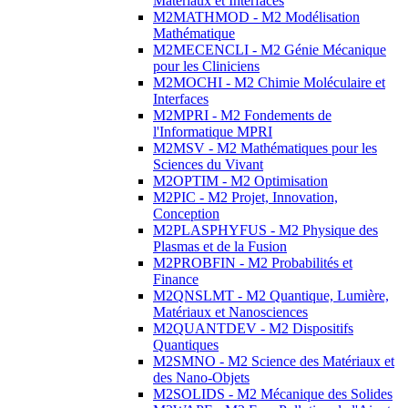
Matériaux et Interfaces
M2MATHMOD - M2 Modélisation
Mathématique
M2MECENCLI - M2 Génie Mécanique
pour les Cliniciens
M2MOCHI - M2 Chimie Moléculaire et
Interfaces
M2MPRI - M2 Fondements de
l'Informatique MPRI
M2MSV - M2 Mathématiques pour les
Sciences du Vivant
M2OPTIM - M2 Optimisation
M2PIC - M2 Projet, Innovation,
Conception
M2PLASPHYFUS - M2 Physique des
Plasmas et de la Fusion
M2PROBFIN - M2 Probabilités et
Finance
M2QNSLMT - M2 Quantique, Lumière,
Matériaux et Nanosciences
M2QUANTDEV - M2 Dispositifs
Quantiques
M2SMNO - M2 Science des Matériaux et
des Nano-Objets
M2SOLIDS - M2 Mécanique des Solides