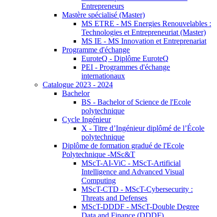
Entrepreneurs
Mastère spécialisé (Master)
MS ETRE - MS Energies Renouvelables :
Technologies et Entrepreneuriat (Master)
MS IE - MS Innovation et Entreprenariat
Programme d'échange
EuroteQ - Diplôme EuroteQ
PEI - Programmes d'échange
internationaux
Catalogue 2023 - 2024
Bachelor
BS - Bachelor of Science de l'Ecole
polytechnique
Cycle Ingénieur
X - Titre d’Ingénieur diplômé de l’École
polytechnique
Diplôme de formation gradué de l'Ecole
Polytechnique -MSc&T
MScT-AI-ViC - MScT-Artificial
Intelligence and Advanced Visual
Computing
MScT-CTD - MScT-Cybersecurity :
Threats and Defenses
MScT-DDDF - MScT-Double Degree
Data and Finance (DDDF)