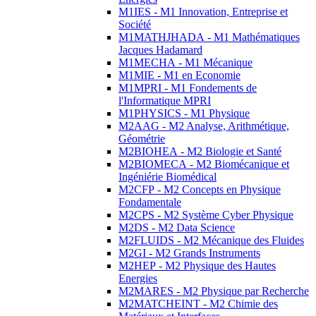
M1IES - M1 Innovation, Entreprise et
Société
M1MATHJHADA - M1 Mathématiques
Jacques Hadamard
M1MECHA - M1 Mécanique
M1MIE - M1 en Economie
M1MPRI - M1 Fondements de
l'Informatique MPRI
M1PHYSICS - M1 Physique
M2AAG - M2 Analyse, Arithmétique,
Géométrie
M2BIOHEA - M2 Biologie et Santé
M2BIOMECA - M2 Biomécanique et
Ingéniérie Biomédical
M2CFP - M2 Concepts en Physique
Fondamentale
M2CPS - M2 Système Cyber Physique
M2DS - M2 Data Science
M2FLUIDS - M2 Mécanique des Fluides
M2GI - M2 Grands Instruments
M2HEP - M2 Physique des Hautes
Energies
M2MARES - M2 Physique par Recherche
M2MATCHEINT - M2 Chimie des