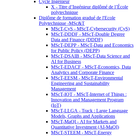
Cycle Ingénieur
X - Titre d’Ingénieur diplômé de l’École
polytechnique
Diplôme de formation gradué de l'Ecole
Polytechnique -MSc&T
MScT-CyS - MScT-Cybersecurity (CyS)
MScT-DDDF - MScT-Double Degree
Data and Finance (DDDF)
MScT-DEPP - MScT-Data and Economics
for Public Policy (DEPP)
MScT-DSAIB - MScT-Data Science and
AI for Business
MScT-EDACF - MScT-Economics, Data
Analytics and Corporate Finance
MScT-EESM - MScT-Environmental
Engineering and Sustainability
Management
MScT-IOT - MScT-Internet of Things :
Innovation and Management Program
(IoT)
MScT-LLGA - Track : Large Language
Models, Graphs and Applications
MScT-MaQI - AI for Markets and
Quantitative Investment (AI-MaQI)
MScT-STEEM - MScT-Energy