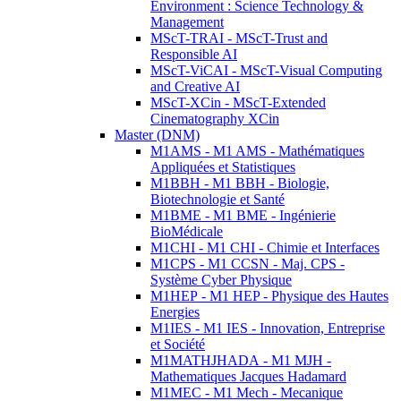
Environment : Science Technology &
Management
MScT-TRAI - MScT-Trust and
Responsible AI
MScT-ViCAI - MScT-Visual Computing
and Creative AI
MScT-XCin - MScT-Extended
Cinematography XCin
Master (DNM)
M1AMS - M1 AMS - Mathématiques
Appliquées et Statistiques
M1BBH - M1 BBH - Biologie,
Biotechnologie et Santé
M1BME - M1 BME - Ingénierie
BioMédicale
M1CHI - M1 CHI - Chimie et Interfaces
M1CPS - M1 CCSN - Maj. CPS -
Système Cyber Physique
M1HEP - M1 HEP - Physique des Hautes
Energies
M1IES - M1 IES - Innovation, Entreprise
et Société
M1MATHJHADA - M1 MJH -
Mathematiques Jacques Hadamard
M1MEC - M1 Mech - Mecanique