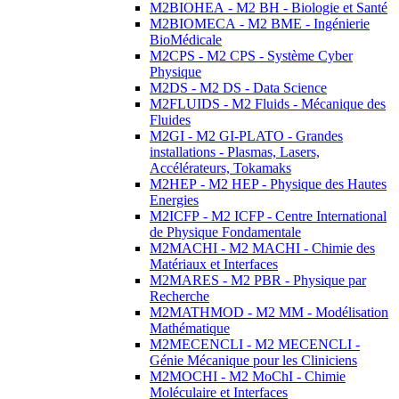
M2BIOHEA - M2 BH - Biologie et Santé
M2BIOMECA - M2 BME - Ingénierie
BioMédicale
M2CPS - M2 CPS - Système Cyber
Physique
M2DS - M2 DS - Data Science
M2FLUIDS - M2 Fluids - Mécanique des
Fluides
M2GI - M2 GI-PLATO - Grandes
installations - Plasmas, Lasers,
Accélérateurs, Tokamaks
M2HEP - M2 HEP - Physique des Hautes
Energies
M2ICFP - M2 ICFP - Centre International
de Physique Fondamentale
M2MACHI - M2 MACHI - Chimie des
Matériaux et Interfaces
M2MARES - M2 PBR - Physique par
Recherche
M2MATHMOD - M2 MM - Modélisation
Mathématique
M2MECENCLI - M2 MECENCLI -
Génie Mécanique pour les Cliniciens
M2MOCHI - M2 MoChI - Chimie
Moléculaire et Interfaces