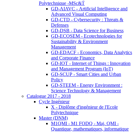
Polytechnique -MSc&T
GD-AIAVC - Artificial Intelligence and
Advanced Visual Computing
GD-CTD - Cybersecurity : Threats &
Defenses
GD-DSB - Data Science for Business
GD-ECOSEM - Ecotechnologies for
Sustainability & Environment
Management
GD-EDACF - Economics, Data Analytics
and Corporate Finance
GD-IOT - Internet of Things : Innovation
and Management Program (IoT)
GD-SCUP - Smart Cities and Urban
Policy
GD-STEEM - Energy Environment :
Science Technology & Management
Catalogue 2017 - 2018
Cycle Ingénieur
X - Diplôme d'ingénieur de l'Ecole
Polytechnique
Master (DNM)
M1QMI - M1 FODQ - Maj. QMI -
Quantique, mathematiques, informatique