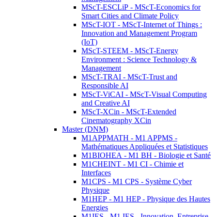
MScT-ESCLiP - MScT-Economics for
Smart Cities and Climate Policy
MScT-IOT - MScT-Internet of Things :
Innovation and Management Program
(IoT)
MScT-STEEM - MScT-Energy
Environment : Science Technology &
Management
MScT-TRAI - MScT-Trust and
Responsible AI
MScT-ViCAI - MScT-Visual Computing
and Creative AI
MScT-XCin - MScT-Extended
Cinematography XCin
Master (DNM)
M1APPMATH - M1 APPMS -
Mathématiques Appliquées et Statistiques
M1BIOHEA - M1 BH - Biologie et Santé
M1CHEINT - M1 CI - Chimie et
Interfaces
M1CPS - M1 CPS - Système Cyber
Physique
M1HEP - M1 HEP - Physique des Hautes
Energies
M1IES - M1 IES - Innovation, Entreprise