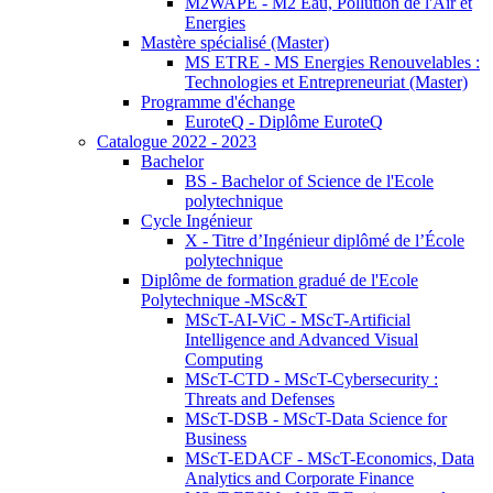
M2WAPE - M2 Eau, Pollution de l'Air et
Energies
Mastère spécialisé (Master)
MS ETRE - MS Energies Renouvelables :
Technologies et Entrepreneuriat (Master)
Programme d'échange
EuroteQ - Diplôme EuroteQ
Catalogue 2022 - 2023
Bachelor
BS - Bachelor of Science de l'Ecole
polytechnique
Cycle Ingénieur
X - Titre d’Ingénieur diplômé de l’École
polytechnique
Diplôme de formation gradué de l'Ecole
Polytechnique -MSc&T
MScT-AI-ViC - MScT-Artificial
Intelligence and Advanced Visual
Computing
MScT-CTD - MScT-Cybersecurity :
Threats and Defenses
MScT-DSB - MScT-Data Science for
Business
MScT-EDACF - MScT-Economics, Data
Analytics and Corporate Finance