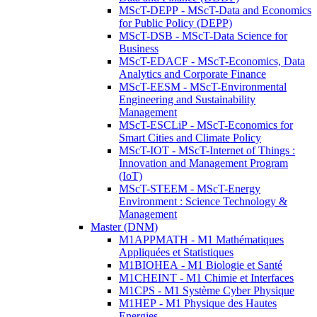
MScT-DEPP - MScT-Data and Economics
for Public Policy (DEPP)
MScT-DSB - MScT-Data Science for
Business
MScT-EDACF - MScT-Economics, Data
Analytics and Corporate Finance
MScT-EESM - MScT-Environmental
Engineering and Sustainability
Management
MScT-ESCLiP - MScT-Economics for
Smart Cities and Climate Policy
MScT-IOT - MScT-Internet of Things :
Innovation and Management Program
(IoT)
MScT-STEEM - MScT-Energy
Environment : Science Technology &
Management
Master (DNM)
M1APPMATH - M1 Mathématiques
Appliquées et Statistiques
M1BIOHEA - M1 Biologie et Santé
M1CHEINT - M1 Chimie et Interfaces
M1CPS - M1 Système Cyber Physique
M1HEP - M1 Physique des Hautes
Energies