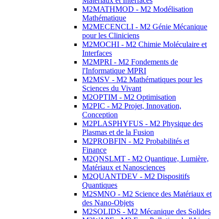
Matériaux et Interfaces
M2MATHMOD - M2 Modélisation
Mathématique
M2MECENCLI - M2 Génie Mécanique
pour les Cliniciens
M2MOCHI - M2 Chimie Moléculaire et
Interfaces
M2MPRI - M2 Fondements de
l'Informatique MPRI
M2MSV - M2 Mathématiques pour les
Sciences du Vivant
M2OPTIM - M2 Optimisation
M2PIC - M2 Projet, Innovation,
Conception
M2PLASPHYFUS - M2 Physique des
Plasmas et de la Fusion
M2PROBFIN - M2 Probabilités et
Finance
M2QNSLMT - M2 Quantique, Lumière,
Matériaux et Nanosciences
M2QUANTDEV - M2 Dispositifs
Quantiques
M2SMNO - M2 Science des Matériaux et
des Nano-Objets
M2SOLIDS - M2 Mécanique des Solides