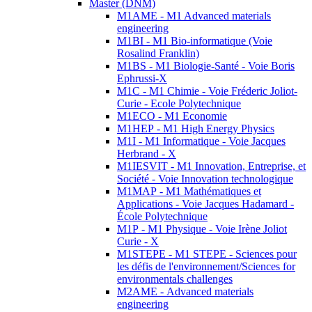
Master (DNM)
M1AME - M1 Advanced materials
engineering
M1BI - M1 Bio-informatique (Voie
Rosalind Franklin)
M1BS - M1 Biologie-Santé - Voie Boris
Ephrussi-X
M1C - M1 Chimie - Voie Fréderic Joliot-
Curie - Ecole Polytechnique
M1ECO - M1 Economie
M1HEP - M1 High Energy Physics
M1I - M1 Informatique - Voie Jacques
Herbrand - X
M1IESVIT - M1 Innovation, Entreprise, et
Société - Voie Innovation technologique
M1MAP - M1 Mathématiques et
Applications - Voie Jacques Hadamard -
École Polytechnique
M1P - M1 Physique - Voie Irène Joliot
Curie - X
M1STEPE - M1 STEPE - Sciences pour
les défis de l'environnement/Sciences for
environmentals challenges
M2AME - Advanced materials
engineering