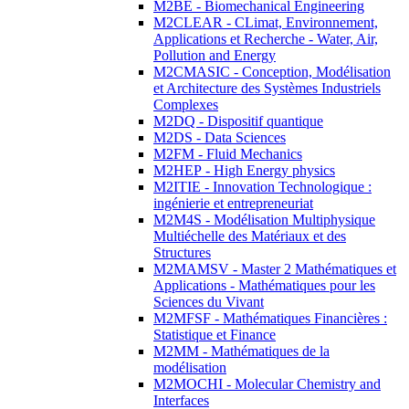
M2BE - Biomechanical Engineering
M2CLEAR - CLimat, Environnement,
Applications et Recherche - Water, Air,
Pollution and Energy
M2CMASIC - Conception, Modélisation
et Architecture des Systèmes Industriels
Complexes
M2DQ - Dispositif quantique
M2DS - Data Sciences
M2FM - Fluid Mechanics
M2HEP - High Energy physics
M2ITIE - Innovation Technologique :
ingénierie et entrepreneuriat
M2M4S - Modélisation Multiphysique
Multiéchelle des Matériaux et des
Structures
M2MAMSV - Master 2 Mathématiques et
Applications - Mathématiques pour les
Sciences du Vivant
M2MFSF - Mathématiques Financières :
Statistique et Finance
M2MM - Mathématiques de la
modélisation
M2MOCHI - Molecular Chemistry and
Interfaces