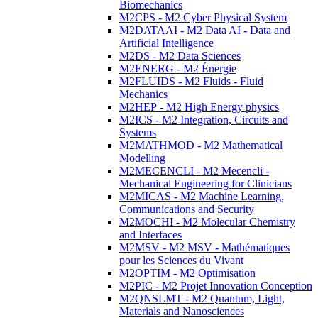
Biomechanics
M2CPS - M2 Cyber Physical System
M2DATAAI - M2 Data AI - Data and
Artificial Intelligence
M2DS - M2 Data Sciences
M2ENERG - M2 Énergie
M2FLUIDS - M2 Fluids - Fluid
Mechanics
M2HEP - M2 High Energy physics
M2ICS - M2 Integration, Circuits and
Systems
M2MATHMOD - M2 Mathematical
Modelling
M2MECENCLI - M2 Mecencli -
Mechanical Engineering for Clinicians
M2MICAS - M2 Machine Learning,
Communications and Security
M2MOCHI - M2 Molecular Chemistry
and Interfaces
M2MSV - M2 MSV - Mathématiques
pour les Sciences du Vivant
M2OPTIM - M2 Optimisation
M2PIC - M2 Projet Innovation Conception
M2QNSLMT - M2 Quantum, Light,
Materials and Nanosciences