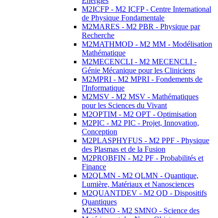
Energies
M2ICFP - M2 ICFP - Centre International
de Physique Fondamentale
M2MARES - M2 PBR - Physique par
Recherche
M2MATHMOD - M2 MM - Modélisation
Mathématique
M2MECENCLI - M2 MECENCLI -
Génie Mécanique pour les Cliniciens
M2MPRI - M2 MPRI - Fondements de
l'Informatique
M2MSV - M2 MSV - Mathématiques
pour les Sciences du Vivant
M2OPTIM - M2 OPT - Optimisation
M2PIC - M2 PIC - Projet, Innovation,
Conception
M2PLASPHYFUS - M2 PPF - Physique
des Plasmas et de la Fusion
M2PROBFIN - M2 PF - Probabilités et
Finance
M2QLMN - M2 QLMN - Quantique,
Lumière, Matériaux et Nanosciences
M2QUANTDEV - M2 QD - Dispositifs
Quantiques
M2SMNO - M2 SMNO - Science des