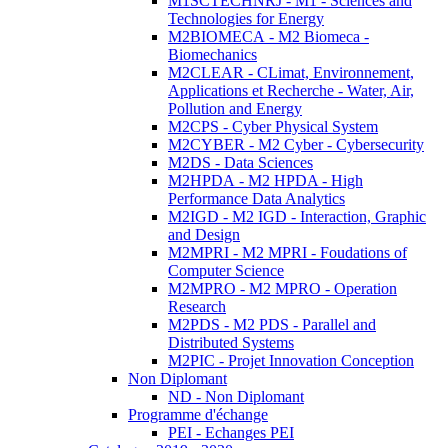
M1SCTECHNRJ - M1 - Sciences and
Technologies for Energy
M2BIOMECA - M2 Biomeca -
Biomechanics
M2CLEAR - CLimat, Environnement,
Applications et Recherche - Water, Air,
Pollution and Energy
M2CPS - Cyber Physical System
M2CYBER - M2 Cyber - Cybersecurity
M2DS - Data Sciences
M2HPDA - M2 HPDA - High
Performance Data Analytics
M2IGD - M2 IGD - Interaction, Graphic
and Design
M2MPRI - M2 MPRI - Foudations of
Computer Science
M2MPRO - M2 MPRO - Operation
Research
M2PDS - M2 PDS - Parallel and
Distributed Systems
M2PIC - Projet Innovation Conception
Non Diplomant
ND - Non Diplomant
Programme d'échange
PEI - Echanges PEI