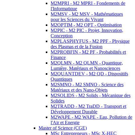
M2MPRI - M2 MPRI - Fondements de
l'Informatique
M2MSV - M2 MSV - Mathématiques
pour les Sciences du Vivant
M2OPTIM - M2 OPT - Optimisation
M2PIC - M2 PIC - Projet, Innovation,
Conception
M2PLASPHYFUS - M2 PPF - Physique
des Plasmas et de la Fusion
M2PROBFIN - M2 PF - Probabilités et
Finance
M2QLMN - M2 QLMN - Quantique,
Lumière, Matériaux et Nanosciences
M2QUANTDEV - M2 QD - Dispositifs
Quantiques
M2SMNO - M2 SMNO - Science des
Matériaux et des Nano-Objets
M2SOLIDS - M2 Solids - Mécanique des
Solides
M2TRADD - M2 TraDD - Transport et
Développement Durable
M2WAPE - M2 WAPE - Eau, Pollution de
l'Air et Energie
Master of Science (CGE)
MSc Entrepreneurs - MSc X-HEC