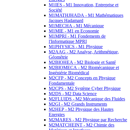
M1IES - M1 Innovation, Entreprise et
Société
M1MATHJHADA - M1 Mathématiques
Jacques Hadamard
M1MECHA - M1 Mécanique
M1MIE - M1 en Economie
M1MPRI - M1 Fondements de
l'Informatique MPRI
M1PHYSICS - M1 Physique
M2AAG - M2 Analyse, Arithmétique,
Géométrie
M2BIOHEA - M2 Biologie et Santé
M2BIOMECA - M2 Biomécanique et
Ingéniérie Biomédical
M2CFP - M2 Concepts en Physique
Fondamentale
M2CPS - M2 Système Cyber Physique
M2DS - M2 Data Science
M2FLUIDS - M2 Mécanique des Fluides
M2GI - M2 Grands Instruments
M2HEP - M2 Physique des Hautes
Energies
M2MARES - M2 Physique par Recherche
M2MATCHEINT - M2 Chimie des