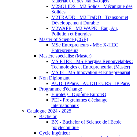
Matériaux et des Nano-Objets
M2SOLIDS - M2 Solids - Mécanique des
Solides
M2TRADD - M2 TraDD - Transport et
Développement Durable
M2WAPE - M2 WAPE - Eau, Air,
Pollution et Énergies
Master of Science (CGE)
MSc Entrepreneurs - MSc X-HEC
Entrepreneurs
Mastère spécialisé (Master)
MS ETRE - MS Energies Renouvelables :
Technologies et Entrepreneuriat (Master)
MS IE - MS Innovation et Entreprenariat
Non Diplomant
AUD_IPParis - AUDITEURS - IP Paris
Programme d'échange
EuroteQ - Diplôme EuroteQ
PEI - Programmes d'échange
internationaux
Catalogue 2024 - 2025
Bachelor
BX - Bachelor of Science de l'Ecole
polytechnique
Cycle Ingénieur