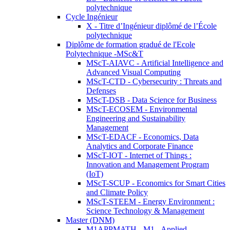
polytechnique
Cycle Ingénieur
X - Titre d’Ingénieur diplômé de l’École
polytechnique
Diplôme de formation gradué de l'Ecole
Polytechnique -MSc&T
MScT-AIAVC - Artificial Intelligence and
Advanced Visual Computing
MScT-CTD - Cybersecurity : Threats and
Defenses
MScT-DSB - Data Science for Business
MScT-ECOSEM - Environmental
Engineering and Sustainability
Management
MScT-EDACF - Economics, Data
Analytics and Corporate Finance
MScT-IOT - Internet of Things :
Innovation and Management Program
(IoT)
MScT-SCUP - Economics for Smart Cities
and Climate Policy
MScT-STEEM - Energy Environment :
Science Technology & Management
Master (DNM)
M1APPMATH - M1 - Applied