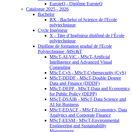
EuroteQ - Diplôme EuroteQ
Catalogue 2025 - 2026
Bachelor
BX - Bachelor of Science de l'Ecole
polytechnique
Cycle Ingénieur
X - Titre d’Ingénieur diplômé de l’École
polytechnique
Diplôme de formation gradué de l'Ecole
Polytechnique -MSc&T
MScT-AI-ViC - MScT-Artificial
Intelligence and Advanced Visual
Computing
MScT-CyS - MScT-Cybersecurity (CyS)
MScT-DDDF - MScT-Double Degree
Data and Finance (DDDF)
MScT-DEPP - MScT-Data and Economics
for Public Policy (DEPP)
MScT-DSAIB - MScT-Data Science and
AI for Business
MScT-EDACF - MScT-Economics, Data
Analytics and Corporate Finance
MScT-EESM - MScT-Environmental
Engineering and Sustainability
Management