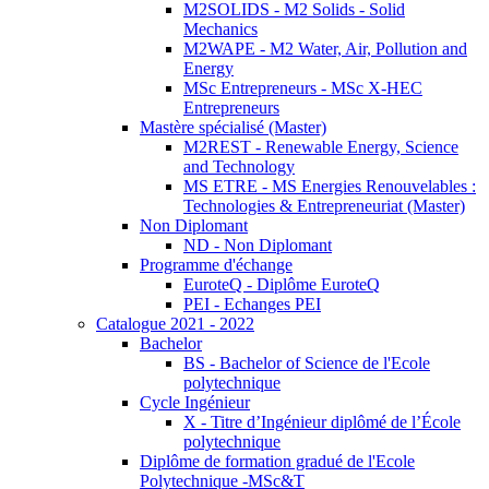
M2SOLIDS - M2 Solids - Solid
Mechanics
M2WAPE - M2 Water, Air, Pollution and
Energy
MSc Entrepreneurs - MSc X-HEC
Entrepreneurs
Mastère spécialisé (Master)
M2REST - Renewable Energy, Science
and Technology
MS ETRE - MS Energies Renouvelables :
Technologies & Entrepreneuriat (Master)
Non Diplomant
ND - Non Diplomant
Programme d'échange
EuroteQ - Diplôme EuroteQ
PEI - Echanges PEI
Catalogue 2021 - 2022
Bachelor
BS - Bachelor of Science de l'Ecole
polytechnique
Cycle Ingénieur
X - Titre d’Ingénieur diplômé de l’École
polytechnique
Diplôme de formation gradué de l'Ecole
Polytechnique -MSc&T