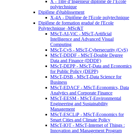
X - Titre d’Ingénieur diplômé de l’École
polytechnique
Diplôme d'établissement
X-4A - Diplôme de l'Ecole polytechnique
Diplôme de formation gradué de l'Ecole
Polytechnique -MSc&T
MScT-AI-ViC - MScT-Artificial
Intelligence and Advanced Visual
Computing
MScT-CyS - MScT-Cybersecurity (CyS)
MScT-DDDF - MScT-Double Degree
Data and Finance (DDDF)
MScT-DEPP - MScT-Data and Economics
for Public Policy (DEPP)
MScT-DSB - MScT-Data Science for
Business
MScT-EDACF - MScT-Economics, Data
Analytics and Corporate Finance
MScT-EESM - MScT-Environmental
Engineering and Sustainability
Management
MScT-ESCLiP - MScT-Economics for
Smart Cities and Climate Policy
MScT-IOT - MScT-Internet of Things :
Innovation and Management Program