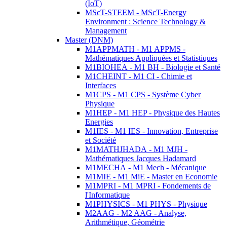
(IoT)
MScT-STEEM - MScT-Energy
Environment : Science Technology &
Management
Master (DNM)
M1APPMATH - M1 APPMS -
Mathématiques Appliquées et Statistiques
M1BIOHEA - M1 BH - Biologie et Santé
M1CHEINT - M1 CI - Chimie et
Interfaces
M1CPS - M1 CPS - Système Cyber
Physique
M1HEP - M1 HEP - Physique des Hautes
Energies
M1IES - M1 IES - Innovation, Entreprise
et Société
M1MATHJHADA - M1 MJH -
Mathématiques Jacques Hadamard
M1MECHA - M1 Mech - Mécanique
M1MIE - M1 MiE - Master en Economie
M1MPRI - M1 MPRI - Fondements de
l'Informatique
M1PHYSICS - M1 PHYS - Physique
M2AAG - M2 AAG - Analyse,
Arithmétique, Géométrie