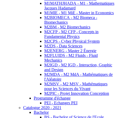
M1MATHJHADA - M1 - Mathematiques
Jacques Hadamard
M1MIE - M1 MiE - Master in Economics
M2BIOMECA - M2 Biomeca -
Biomechanics
M2BM - M2 Biomechanics
M2CFP - M2 CFP - Concepts in
Fundamental Physics
M2CPS - Cyber Physical System
M2DS - Data Sciences
M2ENERG - Master 2 Énergie
M2FLUIDS - M2 Fluids - Fluid
Mechanics
M2IGD - M2 IGD - Interaction, Graphic
and Design
M2MDA - M2 MdA - Mathématiques de
l'Aléatoire
M2MSV - M2 MSV - Mathématiques
pour les Sciences du Vivant
M2PIC - Projet Innovation Conception
Programme d'échange
PEI - Echanges PEI
Catalogue 2020 - 2021
Bachelor
BS - Bachelor of Science de l'Ecole