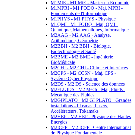
M1MIE - M1 MiE - Master en Economie
M1MPRI - M1 FODQ - Maj. MPRI -
Fondements de l'Informatique
M1PHYS - M1 PHYS - Physique
M1QMI - M1 FODQ - Maj. QMI -
Quantique, Mathematiques, Informatique
M2AAG - M2 AAG - Analyse,
Arithmétique, Géométrie
M2BBH - M2 BBH - Biologie,
Biotechnologie et Santé
M2BME - M2 BME - Ingénierie
BioMédicale
M2CHI - M2 CHI - Chimie et Interfaces
M2CPS - M2 CCSN - Maj. CPS -
Système Cyber Physique
M2DS - M2 DS - Science des données
M2FLUIDS - M2 Mech - Maj. Fluids -
Mecanique des Fluides
M2GIPLATO - M2 GI-PLATO - Grandes
installations - Plasmas, Lasers,
Accélérateurs, Tokamaks
M2HEP - M2 HEP - Physique des Hautes
Energies
M2ICFP - M2 ICFP - Centre International
de Physique Fondamentale