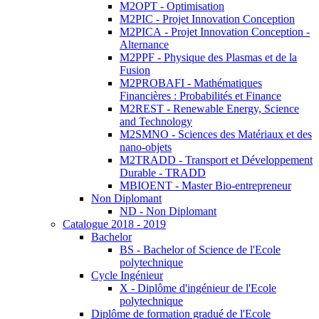
M2OPT - Optimisation
M2PIC - Projet Innovation Conception
M2PICA - Projet Innovation Conception -
Alternance
M2PPF - Physique des Plasmas et de la
Fusion
M2PROBAFI - Mathématiques
Financières : Probabilités et Finance
M2REST - Renewable Energy, Science
and Technology
M2SMNO - Sciences des Matériaux et des
nano-objets
M2TRADD - Transport et Développement
Durable - TRADD
MBIOENT - Master Bio-entrepreneur
Non Diplomant
ND - Non Diplomant
Catalogue 2018 - 2019
Bachelor
BS - Bachelor of Science de l'Ecole
polytechnique
Cycle Ingénieur
X - Diplôme d'ingénieur de l'Ecole
polytechnique
Diplôme de formation gradué de l'Ecole