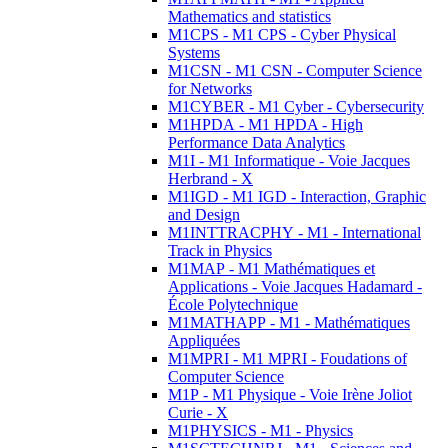
Mathematics and statistics
M1CPS - M1 CPS - Cyber Physical
Systems
M1CSN - M1 CSN - Computer Science
for Networks
M1CYBER - M1 Cyber - Cybersecurity
M1HPDA - M1 HPDA - High
Performance Data Analytics
M1I - M1 Informatique - Voie Jacques
Herbrand - X
M1IGD - M1 IGD - Interaction, Graphic
and Design
M1INTTRACPHY - M1 - International
Track in Physics
M1MAP - M1 Mathématiques et
Applications - Voie Jacques Hadamard -
École Polytechnique
M1MATHAPP - M1 - Mathématiques
Appliquées
M1MPRI - M1 MPRI - Foudations of
Computer Science
M1P - M1 Physique - Voie Irène Joliot
Curie - X
M1PHYSICS - M1 - Physics