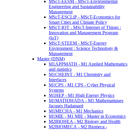
MScT-EESM - MScT-Environmental
Engineering and Sustainability
Management
MScT-ESCLiP - MScT-Economics for
Smart Cities and Climate Policy
MScT-IOT - MScT-Internet of Things :
Innovation and Management Program
(IoT)
MScT-STEEM - MScT-Energy
Environment : Science Technology &
Management
Master (DNM)
M1APPMATH - M1 Applied Mathematics
and statistics
M1CHEINT - M1 Chemistry and
Interfaces
M1CPS - M1 CPS - Cyber Physical
Systems
M1HEP - M1 High Energy Physics
M1MATHJHADA - M1 Mathematiques
Jacques Hadamard
M1MECHA - M1 Mechanics
M1MIE - M1 MIE - Master in Economics
M2BIOHEA - M2 Biology and Health
M2BIOMECA - M2 Biomeca -