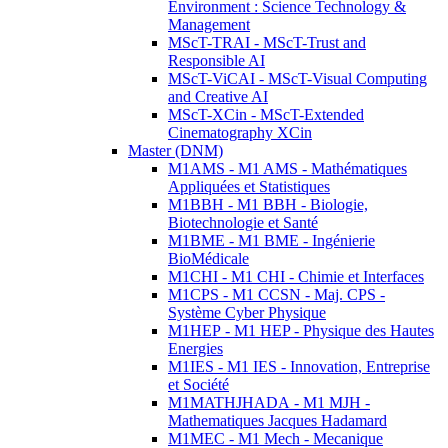
Environment : Science Technology &
Management
MScT-TRAI - MScT-Trust and
Responsible AI
MScT-ViCAI - MScT-Visual Computing
and Creative AI
MScT-XCin - MScT-Extended
Cinematography XCin
Master (DNM)
M1AMS - M1 AMS - Mathématiques
Appliquées et Statistiques
M1BBH - M1 BBH - Biologie,
Biotechnologie et Santé
M1BME - M1 BME - Ingénierie
BioMédicale
M1CHI - M1 CHI - Chimie et Interfaces
M1CPS - M1 CCSN - Maj. CPS -
Système Cyber Physique
M1HEP - M1 HEP - Physique des Hautes
Energies
M1IES - M1 IES - Innovation, Entreprise
et Société
M1MATHJHADA - M1 MJH -
Mathematiques Jacques Hadamard
M1MEC - M1 Mech - Mecanique