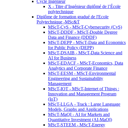
Cycle Ingénieur
X - Titre d’Ingénieur diplômé de l’École
polytechnique
Diplôme de formation gradué de l'Ecole
Polytechnique -MSc&T
MScT-CyS - MScT-Cybersecurity (CyS)
MScT-DDDF - MScT-Double Degree
Data and Finance (DDDF)
MScT-DEPP - MScT-Data and Economics
for Public Policy (DEPP)
MScT-DSAIB - MScT-Data Science and
AI for Business
MScT-EDACF - MScT-Economics, Data
Analytics and Corporate Finance
MScT-EESM - MScT-Environmental
Engineering and Sustainability
Management
MScT-IOT - MScT-Internet of Things :
Innovation and Management Program
(IoT)
MScT-LLGA - Track : Large Language
Models, Graphs and Applications
MScT-MaQI - AI for Markets and
Quantitative Investment (AI-MaQI)
MScT-STEEM - MScT-Energy