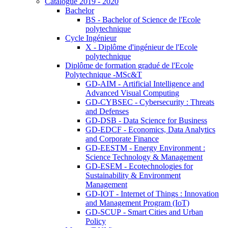
Catalogue 2019 - 2020
Bachelor
BS - Bachelor of Science de l'Ecole
polytechnique
Cycle Ingénieur
X - Diplôme d'ingénieur de l'Ecole
polytechnique
Diplôme de formation gradué de l'Ecole
Polytechnique -MSc&T
GD-AIM - Artificial Intelligence and
Advanced Visual Computing
GD-CYBSEC - Cybersecurity : Threats
and Defenses
GD-DSB - Data Science for Business
GD-EDCF - Economics, Data Analytics
and Corporate Finance
GD-EESTM - Energy Environment :
Science Technology & Management
GD-ESEM - Ecotechnologies for
Sustainability & Environment
Management
GD-IOT - Internet of Things : Innovation
and Management Program (IoT)
GD-SCUP - Smart Cities and Urban
Policy