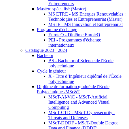
Entrepreneurs
Mastère spécialisé (Master)
MS ETRE - MS Energies Renouvelables :
Technologies et Entrepreneuriat (Master)
MS IE - MS Innovation et Entreprenariat
Programme d'échange
EuroteQ - Diplôme EuroteQ
PEI - Programmes d'échange
internationaux
Catalogue 2023 - 2024
Bachelor
BS - Bachelor of Science de l'Ecole
polytechnique
Cycle Ingénieur
X - Titre d’Ingénieur diplômé de l’École
polytechnique
Diplôme de formation gradué de l'Ecole
Polytechnique -MSc&T
MScT-AI-ViC - MScT-Artificial
Intelligence and Advanced Visual
Computing
MScT-CTD - MScT-Cybersecurity :
Threats and Defenses
MScT-DDDF - MScT-Double Degree
Data and Finance (DDDF)