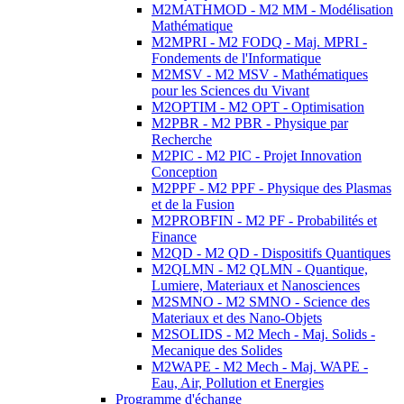
M2MATHMOD - M2 MM - Modélisation
Mathématique
M2MPRI - M2 FODQ - Maj. MPRI -
Fondements de l'Informatique
M2MSV - M2 MSV - Mathématiques
pour les Sciences du Vivant
M2OPTIM - M2 OPT - Optimisation
M2PBR - M2 PBR - Physique par
Recherche
M2PIC - M2 PIC - Projet Innovation
Conception
M2PPF - M2 PPF - Physique des Plasmas
et de la Fusion
M2PROBFIN - M2 PF - Probabilités et
Finance
M2QD - M2 QD - Dispositifs Quantiques
M2QLMN - M2 QLMN - Quantique,
Lumiere, Materiaux et Nanosciences
M2SMNO - M2 SMNO - Science des
Materiaux et des Nano-Objets
M2SOLIDS - M2 Mech - Maj. Solids -
Mecanique des Solides
M2WAPE - M2 Mech - Maj. WAPE -
Eau, Air, Pollution et Energies
Programme d'échange