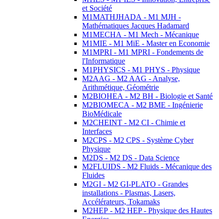
et Société
M1MATHJHADA - M1 MJH -
Mathématiques Jacques Hadamard
M1MECHA - M1 Mech - Mécanique
M1MIE - M1 MiE - Master en Economie
M1MPRI - M1 MPRI - Fondements de
l'Informatique
M1PHYSICS - M1 PHYS - Physique
M2AAG - M2 AAG - Analyse,
Arithmétique, Géométrie
M2BIOHEA - M2 BH - Biologie et Santé
M2BIOMECA - M2 BME - Ingénierie
BioMédicale
M2CHEINT - M2 CI - Chimie et
Interfaces
M2CPS - M2 CPS - Système Cyber
Physique
M2DS - M2 DS - Data Science
M2FLUIDS - M2 Fluids - Mécanique des
Fluides
M2GI - M2 GI-PLATO - Grandes
installations - Plasmas, Lasers,
Accélérateurs, Tokamaks
M2HEP - M2 HEP - Physique des Hautes