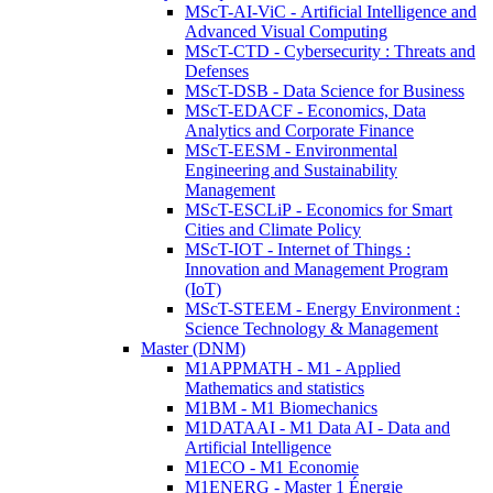
MScT-AI-ViC - Artificial Intelligence and
Advanced Visual Computing
MScT-CTD - Cybersecurity : Threats and
Defenses
MScT-DSB - Data Science for Business
MScT-EDACF - Economics, Data
Analytics and Corporate Finance
MScT-EESM - Environmental
Engineering and Sustainability
Management
MScT-ESCLiP - Economics for Smart
Cities and Climate Policy
MScT-IOT - Internet of Things :
Innovation and Management Program
(IoT)
MScT-STEEM - Energy Environment :
Science Technology & Management
Master (DNM)
M1APPMATH - M1 - Applied
Mathematics and statistics
M1BM - M1 Biomechanics
M1DATAAI - M1 Data AI - Data and
Artificial Intelligence
M1ECO - M1 Economie
M1ENERG - Master 1 Énergie