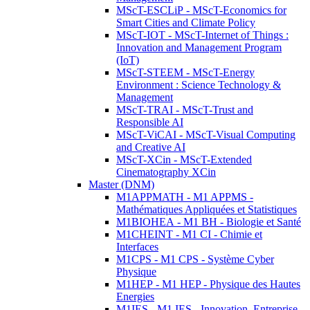
MScT-ESCLiP - MScT-Economics for
Smart Cities and Climate Policy
MScT-IOT - MScT-Internet of Things :
Innovation and Management Program
(IoT)
MScT-STEEM - MScT-Energy
Environment : Science Technology &
Management
MScT-TRAI - MScT-Trust and
Responsible AI
MScT-ViCAI - MScT-Visual Computing
and Creative AI
MScT-XCin - MScT-Extended
Cinematography XCin
Master (DNM)
M1APPMATH - M1 APPMS -
Mathématiques Appliquées et Statistiques
M1BIOHEA - M1 BH - Biologie et Santé
M1CHEINT - M1 CI - Chimie et
Interfaces
M1CPS - M1 CPS - Système Cyber
Physique
M1HEP - M1 HEP - Physique des Hautes
Energies
M1IES - M1 IES - Innovation, Entreprise