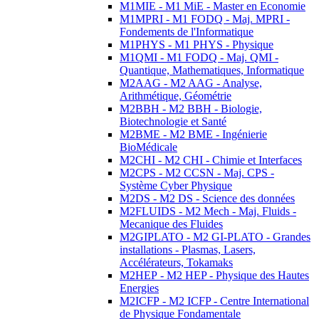
M1MIE - M1 MiE - Master en Economie
M1MPRI - M1 FODQ - Maj. MPRI -
Fondements de l'Informatique
M1PHYS - M1 PHYS - Physique
M1QMI - M1 FODQ - Maj. QMI -
Quantique, Mathematiques, Informatique
M2AAG - M2 AAG - Analyse,
Arithmétique, Géométrie
M2BBH - M2 BBH - Biologie,
Biotechnologie et Santé
M2BME - M2 BME - Ingénierie
BioMédicale
M2CHI - M2 CHI - Chimie et Interfaces
M2CPS - M2 CCSN - Maj. CPS -
Système Cyber Physique
M2DS - M2 DS - Science des données
M2FLUIDS - M2 Mech - Maj. Fluids -
Mecanique des Fluides
M2GIPLATO - M2 GI-PLATO - Grandes
installations - Plasmas, Lasers,
Accélérateurs, Tokamaks
M2HEP - M2 HEP - Physique des Hautes
Energies
M2ICFP - M2 ICFP - Centre International
de Physique Fondamentale