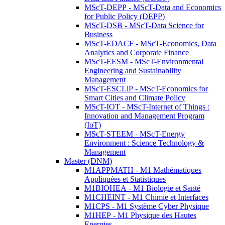
MScT-DEPP - MScT-Data and Economics
for Public Policy (DEPP)
MScT-DSB - MScT-Data Science for
Business
MScT-EDACF - MScT-Economics, Data
Analytics and Corporate Finance
MScT-EESM - MScT-Environmental
Engineering and Sustainability
Management
MScT-ESCLiP - MScT-Economics for
Smart Cities and Climate Policy
MScT-IOT - MScT-Internet of Things :
Innovation and Management Program
(IoT)
MScT-STEEM - MScT-Energy
Environment : Science Technology &
Management
Master (DNM)
M1APPMATH - M1 Mathématiques
Appliquées et Statistiques
M1BIOHEA - M1 Biologie et Santé
M1CHEINT - M1 Chimie et Interfaces
M1CPS - M1 Système Cyber Physique
M1HEP - M1 Physique des Hautes
Energies