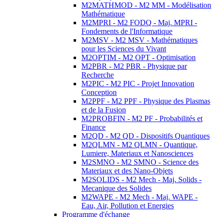
M2MATHMOD - M2 MM - Modélisation
Mathématique
M2MPRI - M2 FODQ - Maj. MPRI -
Fondements de l'Informatique
M2MSV - M2 MSV - Mathématiques
pour les Sciences du Vivant
M2OPTIM - M2 OPT - Optimisation
M2PBR - M2 PBR - Physique par
Recherche
M2PIC - M2 PIC - Projet Innovation
Conception
M2PPF - M2 PPF - Physique des Plasmas
et de la Fusion
M2PROBFIN - M2 PF - Probabilités et
Finance
M2QD - M2 QD - Dispositifs Quantiques
M2QLMN - M2 QLMN - Quantique,
Lumiere, Materiaux et Nanosciences
M2SMNO - M2 SMNO - Science des
Materiaux et des Nano-Objets
M2SOLIDS - M2 Mech - Maj. Solids -
Mecanique des Solides
M2WAPE - M2 Mech - Maj. WAPE -
Eau, Air, Pollution et Energies
Programme d'échange