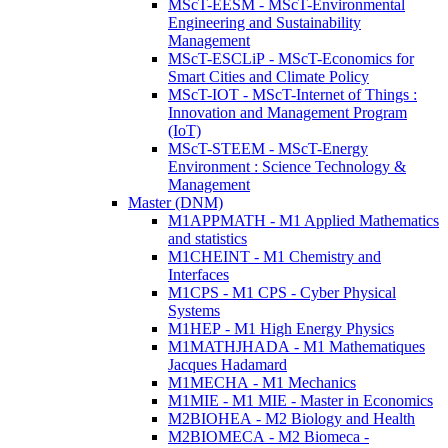
MScT-EESM - MScT-Environmental
Engineering and Sustainability
Management
MScT-ESCLiP - MScT-Economics for
Smart Cities and Climate Policy
MScT-IOT - MScT-Internet of Things :
Innovation and Management Program
(IoT)
MScT-STEEM - MScT-Energy
Environment : Science Technology &
Management
Master (DNM)
M1APPMATH - M1 Applied Mathematics
and statistics
M1CHEINT - M1 Chemistry and
Interfaces
M1CPS - M1 CPS - Cyber Physical
Systems
M1HEP - M1 High Energy Physics
M1MATHJHADA - M1 Mathematiques
Jacques Hadamard
M1MECHA - M1 Mechanics
M1MIE - M1 MIE - Master in Economics
M2BIOHEA - M2 Biology and Health
M2BIOMECA - M2 Biomeca -