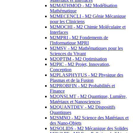
Matériaux et Interfaces
M2MATHMOD - M2 Modélisation
Mathématique
M2MECENCLI - M2 Génie Mécanique
pour les Cliniciens
M2MOCHI - M2 Chimie Moléculaire et
Interfaces
M2MPRI - M2 Fondements de
l'Informatique MPRI
M2MSV - M2 Mathématiques pour les
Sciences du Vivant
M2OPTIM - M2 Optimisation
M2PIC - M2 Projet, Innovation,
Conception
M2PLASPHYFUS - M2 Physique des
Plasmas et de la Fusion
M2PROBFIN - M2 Probabilités et
Finance
M2QNSLMT - M2 Quantique, Lumière,
Matériaux et Nanosciences
M2QUANTDEV - M2 Dispositifs
Quantiques
M2SMNO - M2 Science des Matériaux et
des Nano-Objets
M2SOLIDS - M2 Mécanique des Solides