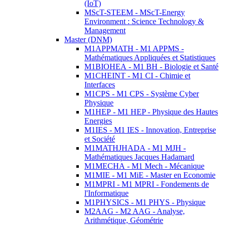
(IoT)
MScT-STEEM - MScT-Energy
Environment : Science Technology &
Management
Master (DNM)
M1APPMATH - M1 APPMS -
Mathématiques Appliquées et Statistiques
M1BIOHEA - M1 BH - Biologie et Santé
M1CHEINT - M1 CI - Chimie et
Interfaces
M1CPS - M1 CPS - Système Cyber
Physique
M1HEP - M1 HEP - Physique des Hautes
Energies
M1IES - M1 IES - Innovation, Entreprise
et Société
M1MATHJHADA - M1 MJH -
Mathématiques Jacques Hadamard
M1MECHA - M1 Mech - Mécanique
M1MIE - M1 MiE - Master en Economie
M1MPRI - M1 MPRI - Fondements de
l'Informatique
M1PHYSICS - M1 PHYS - Physique
M2AAG - M2 AAG - Analyse,
Arithmétique, Géométrie