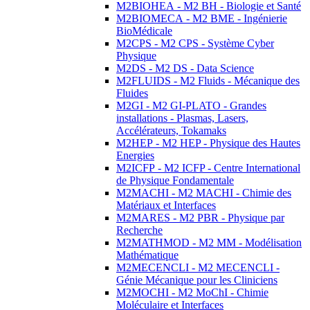
M2BIOHEA - M2 BH - Biologie et Santé
M2BIOMECA - M2 BME - Ingénierie
BioMédicale
M2CPS - M2 CPS - Système Cyber
Physique
M2DS - M2 DS - Data Science
M2FLUIDS - M2 Fluids - Mécanique des
Fluides
M2GI - M2 GI-PLATO - Grandes
installations - Plasmas, Lasers,
Accélérateurs, Tokamaks
M2HEP - M2 HEP - Physique des Hautes
Energies
M2ICFP - M2 ICFP - Centre International
de Physique Fondamentale
M2MACHI - M2 MACHI - Chimie des
Matériaux et Interfaces
M2MARES - M2 PBR - Physique par
Recherche
M2MATHMOD - M2 MM - Modélisation
Mathématique
M2MECENCLI - M2 MECENCLI -
Génie Mécanique pour les Cliniciens
M2MOCHI - M2 MoChI - Chimie
Moléculaire et Interfaces