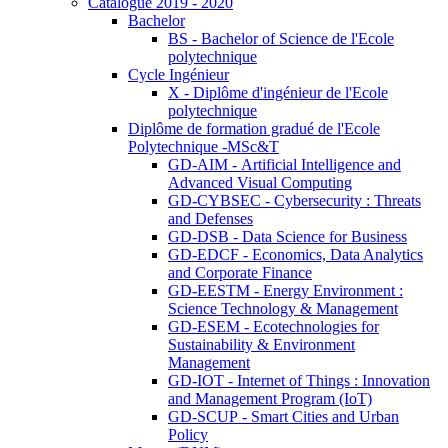
Catalogue 2019 - 2020
Bachelor
BS - Bachelor of Science de l'Ecole
polytechnique
Cycle Ingénieur
X - Diplôme d'ingénieur de l'Ecole
polytechnique
Diplôme de formation gradué de l'Ecole
Polytechnique -MSc&T
GD-AIM - Artificial Intelligence and
Advanced Visual Computing
GD-CYBSEC - Cybersecurity : Threats
and Defenses
GD-DSB - Data Science for Business
GD-EDCF - Economics, Data Analytics
and Corporate Finance
GD-EESTM - Energy Environment :
Science Technology & Management
GD-ESEM - Ecotechnologies for
Sustainability & Environment
Management
GD-IOT - Internet of Things : Innovation
and Management Program (IoT)
GD-SCUP - Smart Cities and Urban
Policy