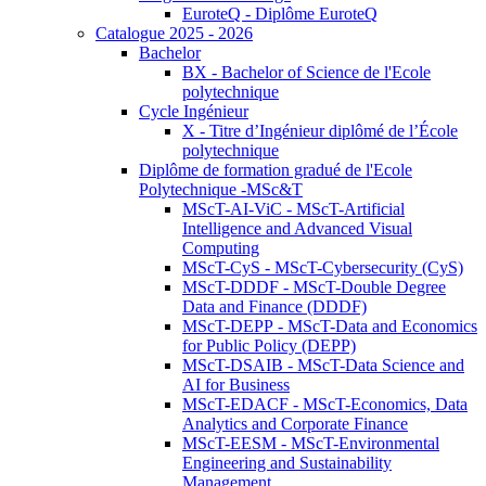
EuroteQ - Diplôme EuroteQ
Catalogue 2025 - 2026
Bachelor
BX - Bachelor of Science de l'Ecole
polytechnique
Cycle Ingénieur
X - Titre d’Ingénieur diplômé de l’École
polytechnique
Diplôme de formation gradué de l'Ecole
Polytechnique -MSc&T
MScT-AI-ViC - MScT-Artificial
Intelligence and Advanced Visual
Computing
MScT-CyS - MScT-Cybersecurity (CyS)
MScT-DDDF - MScT-Double Degree
Data and Finance (DDDF)
MScT-DEPP - MScT-Data and Economics
for Public Policy (DEPP)
MScT-DSAIB - MScT-Data Science and
AI for Business
MScT-EDACF - MScT-Economics, Data
Analytics and Corporate Finance
MScT-EESM - MScT-Environmental
Engineering and Sustainability
Management