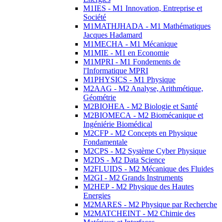
M1IES - M1 Innovation, Entreprise et
Société
M1MATHJHADA - M1 Mathématiques
Jacques Hadamard
M1MECHA - M1 Mécanique
M1MIE - M1 en Economie
M1MPRI - M1 Fondements de
l'Informatique MPRI
M1PHYSICS - M1 Physique
M2AAG - M2 Analyse, Arithmétique,
Géométrie
M2BIOHEA - M2 Biologie et Santé
M2BIOMECA - M2 Biomécanique et
Ingéniérie Biomédical
M2CFP - M2 Concepts en Physique
Fondamentale
M2CPS - M2 Système Cyber Physique
M2DS - M2 Data Science
M2FLUIDS - M2 Mécanique des Fluides
M2GI - M2 Grands Instruments
M2HEP - M2 Physique des Hautes
Energies
M2MARES - M2 Physique par Recherche
M2MATCHEINT - M2 Chimie des