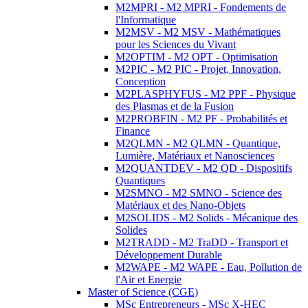
M2MPRI - M2 MPRI - Fondements de
l'Informatique
M2MSV - M2 MSV - Mathématiques
pour les Sciences du Vivant
M2OPTIM - M2 OPT - Optimisation
M2PIC - M2 PIC - Projet, Innovation,
Conception
M2PLASPHYFUS - M2 PPF - Physique
des Plasmas et de la Fusion
M2PROBFIN - M2 PF - Probabilités et
Finance
M2QLMN - M2 QLMN - Quantique,
Lumière, Matériaux et Nanosciences
M2QUANTDEV - M2 QD - Dispositifs
Quantiques
M2SMNO - M2 SMNO - Science des
Matériaux et des Nano-Objets
M2SOLIDS - M2 Solids - Mécanique des
Solides
M2TRADD - M2 TraDD - Transport et
Développement Durable
M2WAPE - M2 WAPE - Eau, Pollution de
l'Air et Energie
Master of Science (CGE)
MSc Entrepreneurs - MSc X-HEC