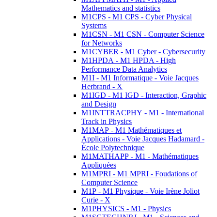
Mathematics and statistics
M1CPS - M1 CPS - Cyber Physical
Systems
M1CSN - M1 CSN - Computer Science
for Networks
M1CYBER - M1 Cyber - Cybersecurity
M1HPDA - M1 HPDA - High
Performance Data Analytics
M1I - M1 Informatique - Voie Jacques
Herbrand - X
M1IGD - M1 IGD - Interaction, Graphic
and Design
M1INTTRACPHY - M1 - International
Track in Physics
M1MAP - M1 Mathématiques et
Applications - Voie Jacques Hadamard -
École Polytechnique
M1MATHAPP - M1 - Mathématiques
Appliquées
M1MPRI - M1 MPRI - Foudations of
Computer Science
M1P - M1 Physique - Voie Irène Joliot
Curie - X
M1PHYSICS - M1 - Physics