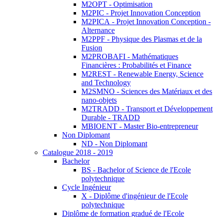
M2OPT - Optimisation
M2PIC - Projet Innovation Conception
M2PICA - Projet Innovation Conception -
Alternance
M2PPF - Physique des Plasmas et de la
Fusion
M2PROBAFI - Mathématiques
Financières : Probabilités et Finance
M2REST - Renewable Energy, Science
and Technology
M2SMNO - Sciences des Matériaux et des
nano-objets
M2TRADD - Transport et Développement
Durable - TRADD
MBIOENT - Master Bio-entrepreneur
Non Diplomant
ND - Non Diplomant
Catalogue 2018 - 2019
Bachelor
BS - Bachelor of Science de l'Ecole
polytechnique
Cycle Ingénieur
X - Diplôme d'ingénieur de l'Ecole
polytechnique
Diplôme de formation gradué de l'Ecole