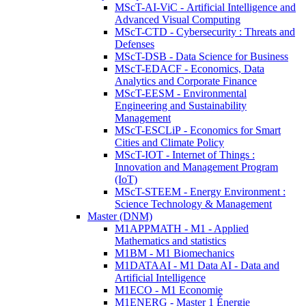
MScT-AI-ViC - Artificial Intelligence and
Advanced Visual Computing
MScT-CTD - Cybersecurity : Threats and
Defenses
MScT-DSB - Data Science for Business
MScT-EDACF - Economics, Data
Analytics and Corporate Finance
MScT-EESM - Environmental
Engineering and Sustainability
Management
MScT-ESCLiP - Economics for Smart
Cities and Climate Policy
MScT-IOT - Internet of Things :
Innovation and Management Program
(IoT)
MScT-STEEM - Energy Environment :
Science Technology & Management
Master (DNM)
M1APPMATH - M1 - Applied
Mathematics and statistics
M1BM - M1 Biomechanics
M1DATAAI - M1 Data AI - Data and
Artificial Intelligence
M1ECO - M1 Economie
M1ENERG - Master 1 Énergie