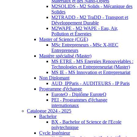
Matériaux et des Nano-Objets
M2SOLIDS - M2 Solids - Mécanique des
Solides
M2TRADD - M2 TraDD - Transport et
Développement Durable
M2WAPE - M2 WAPE - Eau, Air,
Pollution et Énergies
Master of Science (CGE)
MSc Entrepreneurs - MSc X-HEC
Entrepreneurs
Mastère spécialisé (Master)
MS ETRE - MS Energies Renouvelables :
Technologies et Entrepreneuriat (Master)
MS IE - MS Innovation et Entreprenariat
Non Diplomant
AUD_IPParis - AUDITEURS - IP Paris
Programme d'échange
EuroteQ - Diplôme EuroteQ
PEI - Programmes d'échange
internationaux
Catalogue 2024 - 2025
Bachelor
BX - Bachelor of Science de l'Ecole
polytechnique
Cycle Ingénieur