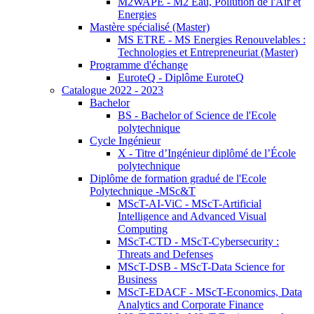
M2WAPE - M2 Eau, Pollution de l'Air et
Energies
Mastère spécialisé (Master)
MS ETRE - MS Energies Renouvelables :
Technologies et Entrepreneuriat (Master)
Programme d'échange
EuroteQ - Diplôme EuroteQ
Catalogue 2022 - 2023
Bachelor
BS - Bachelor of Science de l'Ecole
polytechnique
Cycle Ingénieur
X - Titre d’Ingénieur diplômé de l’École
polytechnique
Diplôme de formation gradué de l'Ecole
Polytechnique -MSc&T
MScT-AI-ViC - MScT-Artificial
Intelligence and Advanced Visual
Computing
MScT-CTD - MScT-Cybersecurity :
Threats and Defenses
MScT-DSB - MScT-Data Science for
Business
MScT-EDACF - MScT-Economics, Data
Analytics and Corporate Finance