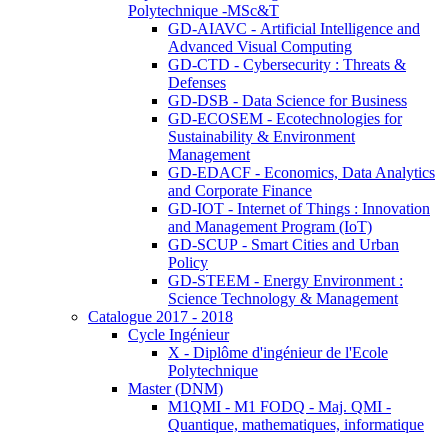
Polytechnique -MSc&T
GD-AIAVC - Artificial Intelligence and
Advanced Visual Computing
GD-CTD - Cybersecurity : Threats &
Defenses
GD-DSB - Data Science for Business
GD-ECOSEM - Ecotechnologies for
Sustainability & Environment
Management
GD-EDACF - Economics, Data Analytics
and Corporate Finance
GD-IOT - Internet of Things : Innovation
and Management Program (IoT)
GD-SCUP - Smart Cities and Urban
Policy
GD-STEEM - Energy Environment :
Science Technology & Management
Catalogue 2017 - 2018
Cycle Ingénieur
X - Diplôme d'ingénieur de l'Ecole
Polytechnique
Master (DNM)
M1QMI - M1 FODQ - Maj. QMI -
Quantique, mathematiques, informatique