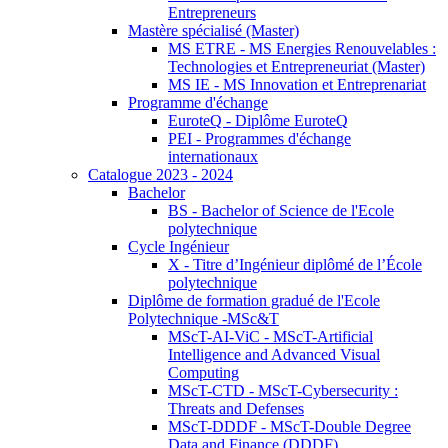
Entrepreneurs
Mastère spécialisé (Master)
MS ETRE - MS Energies Renouvelables :
Technologies et Entrepreneuriat (Master)
MS IE - MS Innovation et Entreprenariat
Programme d'échange
EuroteQ - Diplôme EuroteQ
PEI - Programmes d'échange
internationaux
Catalogue 2023 - 2024
Bachelor
BS - Bachelor of Science de l'Ecole
polytechnique
Cycle Ingénieur
X - Titre d’Ingénieur diplômé de l’École
polytechnique
Diplôme de formation gradué de l'Ecole
Polytechnique -MSc&T
MScT-AI-ViC - MScT-Artificial
Intelligence and Advanced Visual
Computing
MScT-CTD - MScT-Cybersecurity :
Threats and Defenses
MScT-DDDF - MScT-Double Degree
Data and Finance (DDDF)