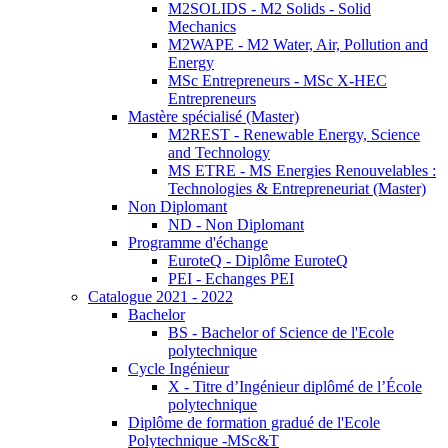
M2SOLIDS - M2 Solids - Solid
Mechanics
M2WAPE - M2 Water, Air, Pollution and
Energy
MSc Entrepreneurs - MSc X-HEC
Entrepreneurs
Mastère spécialisé (Master)
M2REST - Renewable Energy, Science
and Technology
MS ETRE - MS Energies Renouvelables :
Technologies & Entrepreneuriat (Master)
Non Diplomant
ND - Non Diplomant
Programme d'échange
EuroteQ - Diplôme EuroteQ
PEI - Echanges PEI
Catalogue 2021 - 2022
Bachelor
BS - Bachelor of Science de l'Ecole
polytechnique
Cycle Ingénieur
X - Titre d’Ingénieur diplômé de l’École
polytechnique
Diplôme de formation gradué de l'Ecole
Polytechnique -MSc&T