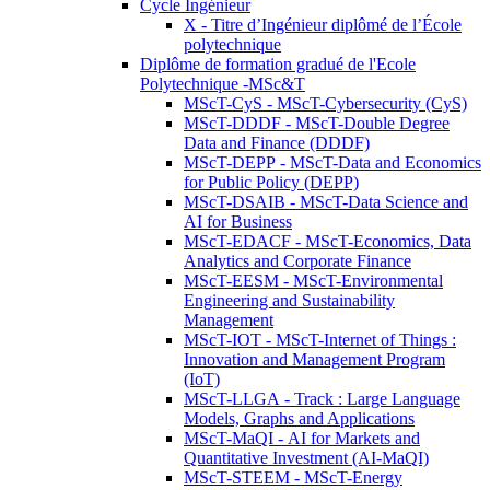
Cycle Ingénieur
X - Titre d’Ingénieur diplômé de l’École
polytechnique
Diplôme de formation gradué de l'Ecole
Polytechnique -MSc&T
MScT-CyS - MScT-Cybersecurity (CyS)
MScT-DDDF - MScT-Double Degree
Data and Finance (DDDF)
MScT-DEPP - MScT-Data and Economics
for Public Policy (DEPP)
MScT-DSAIB - MScT-Data Science and
AI for Business
MScT-EDACF - MScT-Economics, Data
Analytics and Corporate Finance
MScT-EESM - MScT-Environmental
Engineering and Sustainability
Management
MScT-IOT - MScT-Internet of Things :
Innovation and Management Program
(IoT)
MScT-LLGA - Track : Large Language
Models, Graphs and Applications
MScT-MaQI - AI for Markets and
Quantitative Investment (AI-MaQI)
MScT-STEEM - MScT-Energy