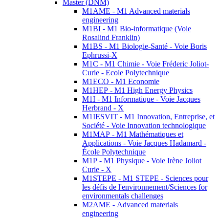
Master (DNM)
M1AME - M1 Advanced materials
engineering
M1BI - M1 Bio-informatique (Voie
Rosalind Franklin)
M1BS - M1 Biologie-Santé - Voie Boris
Ephrussi-X
M1C - M1 Chimie - Voie Fréderic Joliot-
Curie - Ecole Polytechnique
M1ECO - M1 Economie
M1HEP - M1 High Energy Physics
M1I - M1 Informatique - Voie Jacques
Herbrand - X
M1IESVIT - M1 Innovation, Entreprise, et
Société - Voie Innovation technologique
M1MAP - M1 Mathématiques et
Applications - Voie Jacques Hadamard -
École Polytechnique
M1P - M1 Physique - Voie Irène Joliot
Curie - X
M1STEPE - M1 STEPE - Sciences pour
les défis de l'environnement/Sciences for
environmentals challenges
M2AME - Advanced materials
engineering