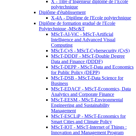
X - Titre d’Ingénieur diplômé de l’École
polytechnique
Diplôme d'établissement
X-4A - Diplôme de l'Ecole polytechnique
Diplôme de formation gradué de l'Ecole
Polytechnique -MSc&T
MScT-AI-ViC - MScT-Artificial
Intelligence and Advanced Visual
Computing
MScT-CyS - MScT-Cybersecurity (CyS)
MScT-DDDF - MScT-Double Degree
Data and Finance (DDDF)
MScT-DEPP - MScT-Data and Economics
for Public Policy (DEPP)
MScT-DSB - MScT-Data Science for
Business
MScT-EDACF - MScT-Economics, Data
Analytics and Corporate Finance
MScT-EESM - MScT-Environmental
Engineering and Sustainability
Management
MScT-ESCLiP - MScT-Economics for
Smart Cities and Climate Policy
MScT-IOT - MScT-Internet of Things :
Innovation and Management Program