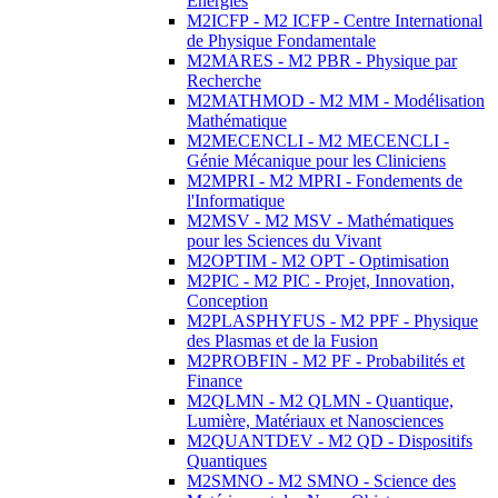
Energies
M2ICFP - M2 ICFP - Centre International
de Physique Fondamentale
M2MARES - M2 PBR - Physique par
Recherche
M2MATHMOD - M2 MM - Modélisation
Mathématique
M2MECENCLI - M2 MECENCLI -
Génie Mécanique pour les Cliniciens
M2MPRI - M2 MPRI - Fondements de
l'Informatique
M2MSV - M2 MSV - Mathématiques
pour les Sciences du Vivant
M2OPTIM - M2 OPT - Optimisation
M2PIC - M2 PIC - Projet, Innovation,
Conception
M2PLASPHYFUS - M2 PPF - Physique
des Plasmas et de la Fusion
M2PROBFIN - M2 PF - Probabilités et
Finance
M2QLMN - M2 QLMN - Quantique,
Lumière, Matériaux et Nanosciences
M2QUANTDEV - M2 QD - Dispositifs
Quantiques
M2SMNO - M2 SMNO - Science des