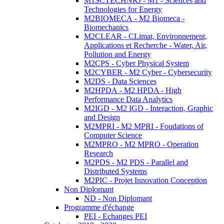
M1SCTECHNRJ - M1 - Sciences and
Technologies for Energy
M2BIOMECA - M2 Biomeca -
Biomechanics
M2CLEAR - CLimat, Environnement,
Applications et Recherche - Water, Air,
Pollution and Energy
M2CPS - Cyber Physical System
M2CYBER - M2 Cyber - Cybersecurity
M2DS - Data Sciences
M2HPDA - M2 HPDA - High
Performance Data Analytics
M2IGD - M2 IGD - Interaction, Graphic
and Design
M2MPRI - M2 MPRI - Foudations of
Computer Science
M2MPRO - M2 MPRO - Operation
Research
M2PDS - M2 PDS - Parallel and
Distributed Systems
M2PIC - Projet Innovation Conception
Non Diplomant
ND - Non Diplomant
Programme d'échange
PEI - Echanges PEI