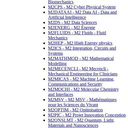
Biomechanics
M2CPS - M2 Cyber Physical System
M2DATAAI - M2 Data AI - Data and
Artificial Intelligence
M2DS - M2 Data Sciences
M2ENERG - M2 Énergie
M2FLUIDS - M2 Fluids - Fluid
Mechanics
M2HEP - M2 High Energy physics
M2ICS - M2 Integration, Circuits and
Systems
M2MATHMOD - M2 Mathematical
Modelling
M2MECENCLI - M2 Mecencli -
Mechanical Engineering for Clinicians
M2MICAS - M2 Machine Learning,
Communications and Security
M2MOCHI - M2 Molecular Chemistry
and Interfaces
M2MSV - M2 MSV - Mathématiques
pour les Sciences du Vivant
M2OPTIM - M2 Optimisation
M2PIC - M2 Projet Innovation Conception
M2QNSLMT - M2 Quantum, Light,
Materials and Nanosciences