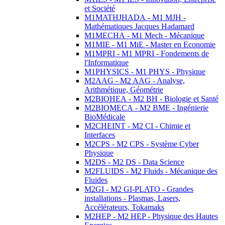
et Société
M1MATHJHADA - M1 MJH -
Mathématiques Jacques Hadamard
M1MECHA - M1 Mech - Mécanique
M1MIE - M1 MiE - Master en Economie
M1MPRI - M1 MPRI - Fondements de
l'Informatique
M1PHYSICS - M1 PHYS - Physique
M2AAG - M2 AAG - Analyse,
Arithmétique, Géométrie
M2BIOHEA - M2 BH - Biologie et Santé
M2BIOMECA - M2 BME - Ingénierie
BioMédicale
M2CHEINT - M2 CI - Chimie et
Interfaces
M2CPS - M2 CPS - Système Cyber
Physique
M2DS - M2 DS - Data Science
M2FLUIDS - M2 Fluids - Mécanique des
Fluides
M2GI - M2 GI-PLATO - Grandes
installations - Plasmas, Lasers,
Accélérateurs, Tokamaks
M2HEP - M2 HEP - Physique des Hautes