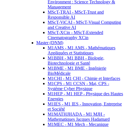
Environment : Science Technology &
Management
MScT-TRAI - MScT-Trust and
Responsible AI
MScT-ViCAI - MScT-Visual Computing
and Creative AI
MScT-XCin - MScT-Extended
Cinematography XCin
Master (DNM)
M1AMS - M1 AMS - Mathématiques
Appliquées et Statistiques
M1BBH - M1 BBH - Biologie,
Biotechnologie et Santé
M1BME - M1 BME - Ingénierie
BioMédicale
M1CHI - M1 CHI - Chimie et Interfaces
M1CPS - M1 CCSN - Maj. CPS -
Système Cyber Physique
M1HEP - M1 HEP - Physique des Hautes
Energies
M1IES - M1 IES - Innovation, Entreprise
et Société
M1MATHJHADA - M1 MJH -
Mathematiques Jacques Hadamard
M1MEC - M1 Mech - Mecanique