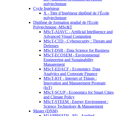
polytechnique
Cycle Ingénieur
X - Titre d’Ingénieur diplômé de l’École
polytechnique
Diplôme de formation gradué de l'Ecole
Polytechnique -MSc&T
MScT-AIAVC - Artificial Intelligence and
Advanced Visual Computing
MScT-CTD - Cybersecurity : Threats and
Defenses
MScT-DSB - Data Science for Business
MScT-ECOSEM - Environmental
Engineering and Sustainability
Management
MScT-EDACF - Economics, Data
Analytics and Corporate Finance
MScT-IOT - Internet of Things :
Innovation and Management Program
(IoT)
MScT-SCUP - Economics for Smart Cities
and Climate Policy
MScT-STEEM - Energy Environment :
Science Technology & Management
Master (DNM)
M1APPMATH - M1 - Applied