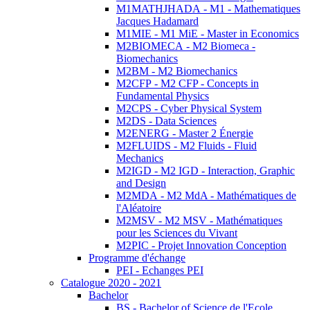
M1MATHJHADA - M1 - Mathematiques
Jacques Hadamard
M1MIE - M1 MiE - Master in Economics
M2BIOMECA - M2 Biomeca -
Biomechanics
M2BM - M2 Biomechanics
M2CFP - M2 CFP - Concepts in
Fundamental Physics
M2CPS - Cyber Physical System
M2DS - Data Sciences
M2ENERG - Master 2 Énergie
M2FLUIDS - M2 Fluids - Fluid
Mechanics
M2IGD - M2 IGD - Interaction, Graphic
and Design
M2MDA - M2 MdA - Mathématiques de
l'Aléatoire
M2MSV - M2 MSV - Mathématiques
pour les Sciences du Vivant
M2PIC - Projet Innovation Conception
Programme d'échange
PEI - Echanges PEI
Catalogue 2020 - 2021
Bachelor
BS - Bachelor of Science de l'Ecole