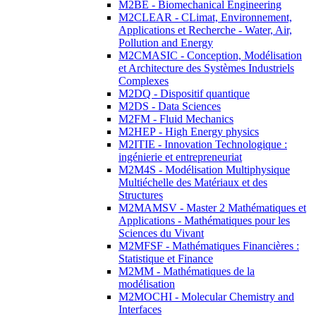
M2BE - Biomechanical Engineering
M2CLEAR - CLimat, Environnement,
Applications et Recherche - Water, Air,
Pollution and Energy
M2CMASIC - Conception, Modélisation
et Architecture des Systèmes Industriels
Complexes
M2DQ - Dispositif quantique
M2DS - Data Sciences
M2FM - Fluid Mechanics
M2HEP - High Energy physics
M2ITIE - Innovation Technologique :
ingénierie et entrepreneuriat
M2M4S - Modélisation Multiphysique
Multiéchelle des Matériaux et des
Structures
M2MAMSV - Master 2 Mathématiques et
Applications - Mathématiques pour les
Sciences du Vivant
M2MFSF - Mathématiques Financières :
Statistique et Finance
M2MM - Mathématiques de la
modélisation
M2MOCHI - Molecular Chemistry and
Interfaces