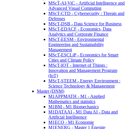
MScT-AI-ViC - Artificial Intelligence and
Advanced Visual Computing
MScT-CTD - Cybersecurity : Threats and
Defenses
MScT-DSB - Data Science for Business
MScT-EDACF - Economics, Data
Analytics and Corporate Finance
MScT-EESM - Environmental
Engineering and Sustainability
Management
MScT-ESCLiP - Economics for Smart
Cities and Climate Policy
MScT-IOT - Internet of Things :
Innovation and Management Program
(IoT)
MScT-STEEM - Energy Environment :
Science Technology & Management
Master (DNM)
M1APPMATH - M1 - Applied
Mathematics and statistics
M1BM - M1 Biomechanics
M1DATAAI - M1 Data AI - Data and
Artificial Intelligence
M1ECO - M1 Economie
M1ENERG - Master 1 Énergie