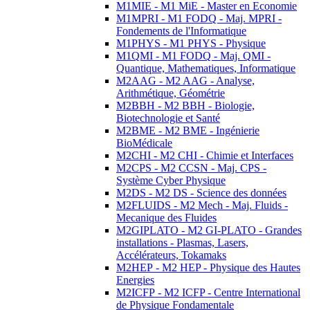
M1MIE - M1 MiE - Master en Economie
M1MPRI - M1 FODQ - Maj. MPRI -
Fondements de l'Informatique
M1PHYS - M1 PHYS - Physique
M1QMI - M1 FODQ - Maj. QMI -
Quantique, Mathematiques, Informatique
M2AAG - M2 AAG - Analyse,
Arithmétique, Géométrie
M2BBH - M2 BBH - Biologie,
Biotechnologie et Santé
M2BME - M2 BME - Ingénierie
BioMédicale
M2CHI - M2 CHI - Chimie et Interfaces
M2CPS - M2 CCSN - Maj. CPS -
Système Cyber Physique
M2DS - M2 DS - Science des données
M2FLUIDS - M2 Mech - Maj. Fluids -
Mecanique des Fluides
M2GIPLATO - M2 GI-PLATO - Grandes
installations - Plasmas, Lasers,
Accélérateurs, Tokamaks
M2HEP - M2 HEP - Physique des Hautes
Energies
M2ICFP - M2 ICFP - Centre International
de Physique Fondamentale