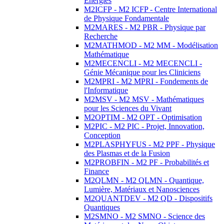
Energies
M2ICFP - M2 ICFP - Centre International
de Physique Fondamentale
M2MARES - M2 PBR - Physique par
Recherche
M2MATHMOD - M2 MM - Modélisation
Mathématique
M2MECENCLI - M2 MECENCLI -
Génie Mécanique pour les Cliniciens
M2MPRI - M2 MPRI - Fondements de
l'Informatique
M2MSV - M2 MSV - Mathématiques
pour les Sciences du Vivant
M2OPTIM - M2 OPT - Optimisation
M2PIC - M2 PIC - Projet, Innovation,
Conception
M2PLASPHYFUS - M2 PPF - Physique
des Plasmas et de la Fusion
M2PROBFIN - M2 PF - Probabilités et
Finance
M2QLMN - M2 QLMN - Quantique,
Lumière, Matériaux et Nanosciences
M2QUANTDEV - M2 QD - Dispositifs
Quantiques
M2SMNO - M2 SMNO - Science des