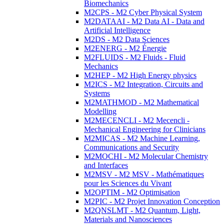
Biomechanics
M2CPS - M2 Cyber Physical System
M2DATAAI - M2 Data AI - Data and
Artificial Intelligence
M2DS - M2 Data Sciences
M2ENERG - M2 Énergie
M2FLUIDS - M2 Fluids - Fluid
Mechanics
M2HEP - M2 High Energy physics
M2ICS - M2 Integration, Circuits and
Systems
M2MATHMOD - M2 Mathematical
Modelling
M2MECENCLI - M2 Mecencli -
Mechanical Engineering for Clinicians
M2MICAS - M2 Machine Learning,
Communications and Security
M2MOCHI - M2 Molecular Chemistry
and Interfaces
M2MSV - M2 MSV - Mathématiques
pour les Sciences du Vivant
M2OPTIM - M2 Optimisation
M2PIC - M2 Projet Innovation Conception
M2QNSLMT - M2 Quantum, Light,
Materials and Nanosciences