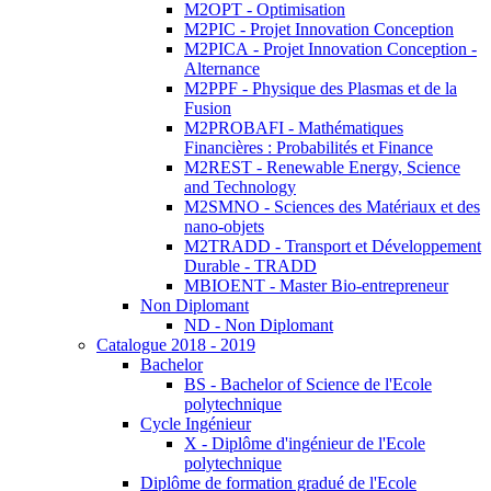
M2OPT - Optimisation
M2PIC - Projet Innovation Conception
M2PICA - Projet Innovation Conception -
Alternance
M2PPF - Physique des Plasmas et de la
Fusion
M2PROBAFI - Mathématiques
Financières : Probabilités et Finance
M2REST - Renewable Energy, Science
and Technology
M2SMNO - Sciences des Matériaux et des
nano-objets
M2TRADD - Transport et Développement
Durable - TRADD
MBIOENT - Master Bio-entrepreneur
Non Diplomant
ND - Non Diplomant
Catalogue 2018 - 2019
Bachelor
BS - Bachelor of Science de l'Ecole
polytechnique
Cycle Ingénieur
X - Diplôme d'ingénieur de l'Ecole
polytechnique
Diplôme de formation gradué de l'Ecole