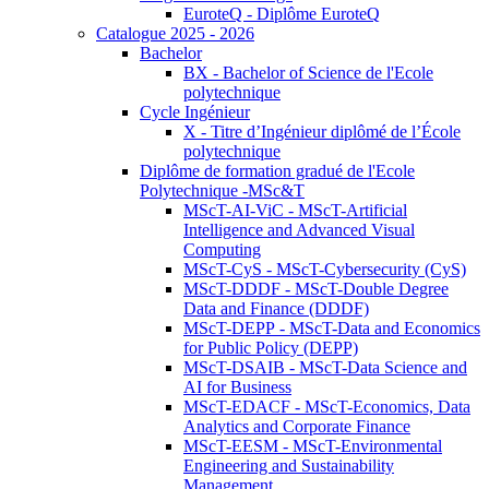
EuroteQ - Diplôme EuroteQ
Catalogue 2025 - 2026
Bachelor
BX - Bachelor of Science de l'Ecole
polytechnique
Cycle Ingénieur
X - Titre d’Ingénieur diplômé de l’École
polytechnique
Diplôme de formation gradué de l'Ecole
Polytechnique -MSc&T
MScT-AI-ViC - MScT-Artificial
Intelligence and Advanced Visual
Computing
MScT-CyS - MScT-Cybersecurity (CyS)
MScT-DDDF - MScT-Double Degree
Data and Finance (DDDF)
MScT-DEPP - MScT-Data and Economics
for Public Policy (DEPP)
MScT-DSAIB - MScT-Data Science and
AI for Business
MScT-EDACF - MScT-Economics, Data
Analytics and Corporate Finance
MScT-EESM - MScT-Environmental
Engineering and Sustainability
Management