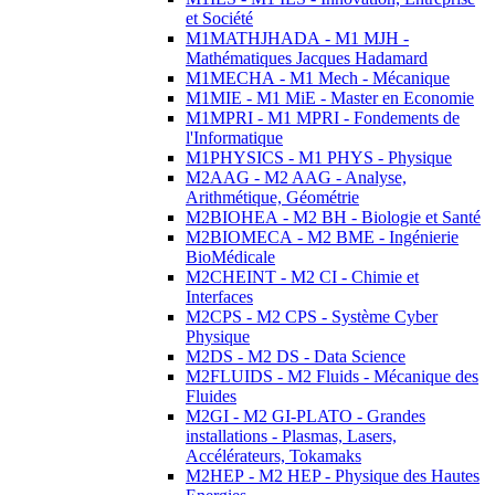
et Société
M1MATHJHADA - M1 MJH -
Mathématiques Jacques Hadamard
M1MECHA - M1 Mech - Mécanique
M1MIE - M1 MiE - Master en Economie
M1MPRI - M1 MPRI - Fondements de
l'Informatique
M1PHYSICS - M1 PHYS - Physique
M2AAG - M2 AAG - Analyse,
Arithmétique, Géométrie
M2BIOHEA - M2 BH - Biologie et Santé
M2BIOMECA - M2 BME - Ingénierie
BioMédicale
M2CHEINT - M2 CI - Chimie et
Interfaces
M2CPS - M2 CPS - Système Cyber
Physique
M2DS - M2 DS - Data Science
M2FLUIDS - M2 Fluids - Mécanique des
Fluides
M2GI - M2 GI-PLATO - Grandes
installations - Plasmas, Lasers,
Accélérateurs, Tokamaks
M2HEP - M2 HEP - Physique des Hautes