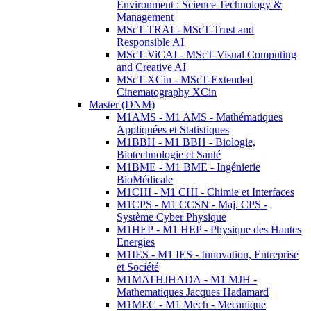
Environment : Science Technology &
Management
MScT-TRAI - MScT-Trust and
Responsible AI
MScT-ViCAI - MScT-Visual Computing
and Creative AI
MScT-XCin - MScT-Extended
Cinematography XCin
Master (DNM)
M1AMS - M1 AMS - Mathématiques
Appliquées et Statistiques
M1BBH - M1 BBH - Biologie,
Biotechnologie et Santé
M1BME - M1 BME - Ingénierie
BioMédicale
M1CHI - M1 CHI - Chimie et Interfaces
M1CPS - M1 CCSN - Maj. CPS -
Système Cyber Physique
M1HEP - M1 HEP - Physique des Hautes
Energies
M1IES - M1 IES - Innovation, Entreprise
et Société
M1MATHJHADA - M1 MJH -
Mathematiques Jacques Hadamard
M1MEC - M1 Mech - Mecanique