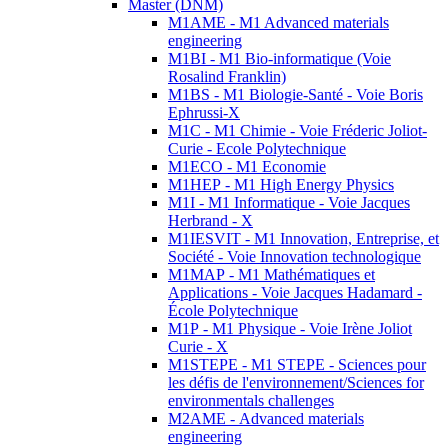
Master (DNM)
M1AME - M1 Advanced materials
engineering
M1BI - M1 Bio-informatique (Voie
Rosalind Franklin)
M1BS - M1 Biologie-Santé - Voie Boris
Ephrussi-X
M1C - M1 Chimie - Voie Fréderic Joliot-
Curie - Ecole Polytechnique
M1ECO - M1 Economie
M1HEP - M1 High Energy Physics
M1I - M1 Informatique - Voie Jacques
Herbrand - X
M1IESVIT - M1 Innovation, Entreprise, et
Société - Voie Innovation technologique
M1MAP - M1 Mathématiques et
Applications - Voie Jacques Hadamard -
École Polytechnique
M1P - M1 Physique - Voie Irène Joliot
Curie - X
M1STEPE - M1 STEPE - Sciences pour
les défis de l'environnement/Sciences for
environmentals challenges
M2AME - Advanced materials
engineering