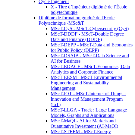
Cycle Ingénieur
X - Titre d’Ingénieur diplômé de l’École
polytechnique
Diplôme de formation gradué de l'Ecole
Polytechnique -MSc&T
MScT-CyS - MScT-Cybersecurity (CyS)
MScT-DDDF - MScT-Double Degree
Data and Finance (DDDF)
MScT-DEPP - MScT-Data and Economics
for Public Policy (DEPP)
MScT-DSAIB - MScT-Data Science and
AI for Business
MScT-EDACF - MScT-Economics, Data
Analytics and Corporate Finance
MScT-EESM - MScT-Environmental
Engineering and Sustainability
Management
MScT-IOT - MScT-Internet of Things :
Innovation and Management Program
(IoT)
MScT-LLGA - Track : Large Language
Models, Graphs and Applications
MScT-MaQI - AI for Markets and
Quantitative Investment (AI-MaQI)
MScT-STEEM - MScT-Energy