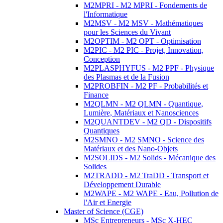
M2MPRI - M2 MPRI - Fondements de
l'Informatique
M2MSV - M2 MSV - Mathématiques
pour les Sciences du Vivant
M2OPTIM - M2 OPT - Optimisation
M2PIC - M2 PIC - Projet, Innovation,
Conception
M2PLASPHYFUS - M2 PPF - Physique
des Plasmas et de la Fusion
M2PROBFIN - M2 PF - Probabilités et
Finance
M2QLMN - M2 QLMN - Quantique,
Lumière, Matériaux et Nanosciences
M2QUANTDEV - M2 QD - Dispositifs
Quantiques
M2SMNO - M2 SMNO - Science des
Matériaux et des Nano-Objets
M2SOLIDS - M2 Solids - Mécanique des
Solides
M2TRADD - M2 TraDD - Transport et
Développement Durable
M2WAPE - M2 WAPE - Eau, Pollution de
l'Air et Energie
Master of Science (CGE)
MSc Entrepreneurs - MSc X-HEC