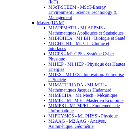
(IoT)
MScT-STEEM - MScT-Energy
Environment : Science Technology &
Management
Master (DNM)
M1APPMATH - M1 APPMS -
Mathématiques Appliquées et Statistiques
M1BIOHEA - M1 BH - Biologie et Santé
M1CHEINT - M1 CI - Chimie et
Interfaces
M1CPS - M1 CPS - Système Cyber
Physique
M1HEP - M1 HEP - Physique des Hautes
Energies
M1IES - M1 IES - Innovation, Entreprise
et Société
M1MATHJHADA - M1 MJH -
Mathématiques Jacques Hadamard
M1MECHA - M1 Mech - Mécanique
M1MIE - M1 MiE - Master en Economie
M1MPRI - M1 MPRI - Fondements de
l'Informatique
M1PHYSICS - M1 PHYS - Physique
M2AAG - M2 AAG - Analyse,
Arithmétique, Géométrie