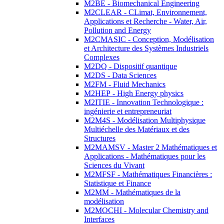
M2BE - Biomechanical Engineering
M2CLEAR - CLimat, Environnement,
Applications et Recherche - Water, Air,
Pollution and Energy
M2CMASIC - Conception, Modélisation
et Architecture des Systèmes Industriels
Complexes
M2DQ - Dispositif quantique
M2DS - Data Sciences
M2FM - Fluid Mechanics
M2HEP - High Energy physics
M2ITIE - Innovation Technologique :
ingénierie et entrepreneuriat
M2M4S - Modélisation Multiphysique
Multiéchelle des Matériaux et des
Structures
M2MAMSV - Master 2 Mathématiques et
Applications - Mathématiques pour les
Sciences du Vivant
M2MFSF - Mathématiques Financières :
Statistique et Finance
M2MM - Mathématiques de la
modélisation
M2MOCHI - Molecular Chemistry and
Interfaces