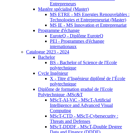
Entrepreneurs
Mastère spécialisé (Master)
MS ETRE - MS Energies Renouvelables :
Technologies et Entrepreneuriat (Master)
MS IE - MS Innovation et Entreprenariat
Programme d'échange
EuroteQ - Diplôme EuroteQ
PEI - Programmes d'échange
internationaux
Catalogue 2023 - 2024
Bachelor
BS - Bachelor of Science de l'Ecole
polytechnique
Cycle Ingénieur
X - Titre d’Ingénieur diplômé de l’École
polytechnique
Diplôme de formation gradué de l'Ecole
Polytechnique -MSc&T
MScT-AI-ViC - MScT-Artificial
Intelligence and Advanced Visual
Computing
MScT-CTD - MScT-Cybersecurity :
Threats and Defenses
MScT-DDDF - MScT-Double Degree
Data and Finance (DDDF)