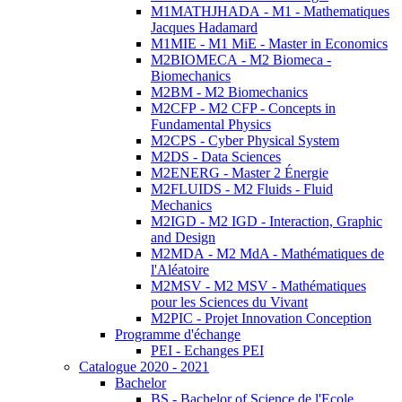
M1MATHJHADA - M1 - Mathematiques
Jacques Hadamard
M1MIE - M1 MiE - Master in Economics
M2BIOMECA - M2 Biomeca -
Biomechanics
M2BM - M2 Biomechanics
M2CFP - M2 CFP - Concepts in
Fundamental Physics
M2CPS - Cyber Physical System
M2DS - Data Sciences
M2ENERG - Master 2 Énergie
M2FLUIDS - M2 Fluids - Fluid
Mechanics
M2IGD - M2 IGD - Interaction, Graphic
and Design
M2MDA - M2 MdA - Mathématiques de
l'Aléatoire
M2MSV - M2 MSV - Mathématiques
pour les Sciences du Vivant
M2PIC - Projet Innovation Conception
Programme d'échange
PEI - Echanges PEI
Catalogue 2020 - 2021
Bachelor
BS - Bachelor of Science de l'Ecole