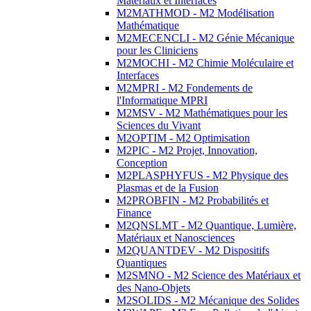
Matériaux et Interfaces
M2MATHMOD - M2 Modélisation
Mathématique
M2MECENCLI - M2 Génie Mécanique
pour les Cliniciens
M2MOCHI - M2 Chimie Moléculaire et
Interfaces
M2MPRI - M2 Fondements de
l'Informatique MPRI
M2MSV - M2 Mathématiques pour les
Sciences du Vivant
M2OPTIM - M2 Optimisation
M2PIC - M2 Projet, Innovation,
Conception
M2PLASPHYFUS - M2 Physique des
Plasmas et de la Fusion
M2PROBFIN - M2 Probabilités et
Finance
M2QNSLMT - M2 Quantique, Lumière,
Matériaux et Nanosciences
M2QUANTDEV - M2 Dispositifs
Quantiques
M2SMNO - M2 Science des Matériaux et
des Nano-Objets
M2SOLIDS - M2 Mécanique des Solides