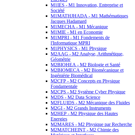
M1IES - M1 Innovation, Entreprise et
Société
M1MATHJHADA - M1 Mathématiques
Jacques Hadamard
M1MECHA - M1 Mécanique
M1MIE - M1 en Economie
M1MPRI - M1 Fondements de
l'Informatique MPRI
M1PHYSICS - M1 Physique
M2AAG - M2 Analyse, Arithmétique,
Géométrie
M2BIOHEA - M2 Biologie et Santé
M2BIOMECA - M2 Biomécanique et
Ingéniérie Biomédical
M2CFP - M2 Concepts en Physique
Fondamentale
M2CPS - M2 Système Cyber Physique
M2DS - M2 Data Science
M2FLUIDS - M2 Mécanique des Fluides
M2GI - M2 Grands Instruments
M2HEP - M2 Physique des Hautes
Energies
M2MARES - M2 Physique par Recherche
M2MATCHEINT - M2 Chimie des