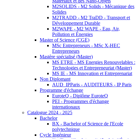
Matériaux et des Nano-Objets
M2SOLIDS - M2 Solids - Mécanique des
Solides
M2TRADD - M2 TraDD - Transport et
Développement Durable
M2WAPE - M2 WAPE - Eau, Air,
Pollution et Énergies
Master of Science (CGE)
MSc Entrepreneurs - MSc X-HEC
Entrepreneurs
Mastère spécialisé (Master)
MS ETRE - MS Energies Renouvelables :
Technologies et Entrepreneuriat (Master)
MS IE - MS Innovation et Entreprenariat
Non Diplomant
AUD_IPParis - AUDITEURS - IP Paris
Programme d'échange
EuroteQ - Diplôme EuroteQ
PEI - Programmes d'échange
internationaux
Catalogue 2024 - 2025
Bachelor
BX - Bachelor of Science de l'Ecole
polytechnique
Cycle Ingénieur