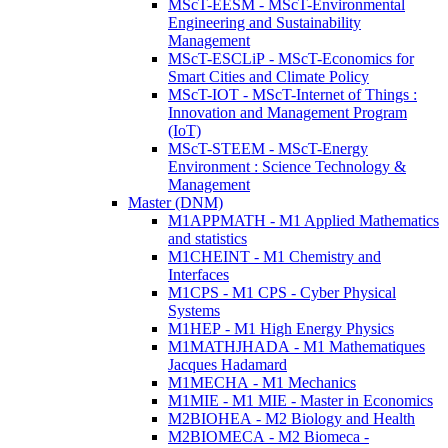
MScT-EESM - MScT-Environmental
Engineering and Sustainability
Management
MScT-ESCLiP - MScT-Economics for
Smart Cities and Climate Policy
MScT-IOT - MScT-Internet of Things :
Innovation and Management Program
(IoT)
MScT-STEEM - MScT-Energy
Environment : Science Technology &
Management
Master (DNM)
M1APPMATH - M1 Applied Mathematics
and statistics
M1CHEINT - M1 Chemistry and
Interfaces
M1CPS - M1 CPS - Cyber Physical
Systems
M1HEP - M1 High Energy Physics
M1MATHJHADA - M1 Mathematiques
Jacques Hadamard
M1MECHA - M1 Mechanics
M1MIE - M1 MIE - Master in Economics
M2BIOHEA - M2 Biology and Health
M2BIOMECA - M2 Biomeca -