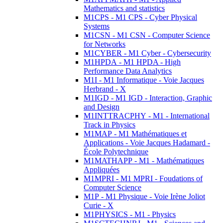
Mathematics and statistics
M1CPS - M1 CPS - Cyber Physical
Systems
M1CSN - M1 CSN - Computer Science
for Networks
M1CYBER - M1 Cyber - Cybersecurity
M1HPDA - M1 HPDA - High
Performance Data Analytics
M1I - M1 Informatique - Voie Jacques
Herbrand - X
M1IGD - M1 IGD - Interaction, Graphic
and Design
M1INTTRACPHY - M1 - International
Track in Physics
M1MAP - M1 Mathématiques et
Applications - Voie Jacques Hadamard -
École Polytechnique
M1MATHAPP - M1 - Mathématiques
Appliquées
M1MPRI - M1 MPRI - Foudations of
Computer Science
M1P - M1 Physique - Voie Irène Joliot
Curie - X
M1PHYSICS - M1 - Physics