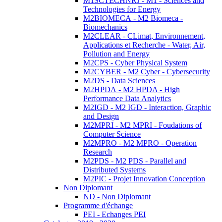
M1SCTECHNRJ - M1 - Sciences and
Technologies for Energy
M2BIOMECA - M2 Biomeca -
Biomechanics
M2CLEAR - CLimat, Environnement,
Applications et Recherche - Water, Air,
Pollution and Energy
M2CPS - Cyber Physical System
M2CYBER - M2 Cyber - Cybersecurity
M2DS - Data Sciences
M2HPDA - M2 HPDA - High
Performance Data Analytics
M2IGD - M2 IGD - Interaction, Graphic
and Design
M2MPRI - M2 MPRI - Foudations of
Computer Science
M2MPRO - M2 MPRO - Operation
Research
M2PDS - M2 PDS - Parallel and
Distributed Systems
M2PIC - Projet Innovation Conception
Non Diplomant
ND - Non Diplomant
Programme d'échange
PEI - Echanges PEI