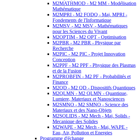
M2MATHMOD - M2 MM - Modélisation
Mathématique
M2MPRI - M2 FODQ - Maj. MPRI -
Fondements de l'Informatique
M2MSV - M2 MSV - Mathématiques
pour les Sciences du Vivant
M2OPTIM - M2 OPT - Optimisation
M2PBR - M2 PBR - Physique par
Recherche
M2PIC - M2 PIC - Projet Innovation
Conception
M2PPF - M2 PPF - Physique des Plasmas
et de la Fusion
M2PROBFIN - M2 PF - Probabilités et
Finance
M2QD - M2 QD - Dispositifs Quantiques
M2QLMN - M2 QLMN - Quantique,
Lumiere, Materiaux et Nanosciences
M2SMNO - M2 SMNO - Science des
Materiaux et des Nano-Objets
M2SOLIDS - M2 Mech - Maj. Solids -
Mecanique des Solides
M2WAPE - M2 Mech - Maj. WAPE -
Eau, Air, Pollution et Energies
Programme d'échange