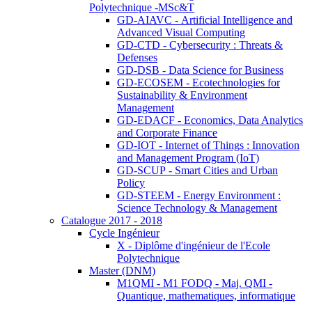
Polytechnique -MSc&T
GD-AIAVC - Artificial Intelligence and
Advanced Visual Computing
GD-CTD - Cybersecurity : Threats &
Defenses
GD-DSB - Data Science for Business
GD-ECOSEM - Ecotechnologies for
Sustainability & Environment
Management
GD-EDACF - Economics, Data Analytics
and Corporate Finance
GD-IOT - Internet of Things : Innovation
and Management Program (IoT)
GD-SCUP - Smart Cities and Urban
Policy
GD-STEEM - Energy Environment :
Science Technology & Management
Catalogue 2017 - 2018
Cycle Ingénieur
X - Diplôme d'ingénieur de l'Ecole
Polytechnique
Master (DNM)
M1QMI - M1 FODQ - Maj. QMI -
Quantique, mathematiques, informatique