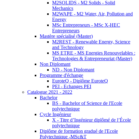
M2SOLIDS - M2 Solids - Solid
Mechanics
M2WAPE - M2 Water, Air, Pollution and
Energy
MSc Entrepreneurs - MSc X-HEC
Entrepreneurs
Mastère spécialisé (Master)
M2REST - Renewable Energy, Science
and Technology
MS ETRE - MS Energies Renouvelables :
Technologies & Entrepreneuriat (Master)
Non Diplomant
ND - Non Diplomant
Programme d'échange
EuroteQ - Diplôme EuroteQ
PEI - Echanges PEI
Catalogue 2021 - 2022
Bachelor
BS - Bachelor of Science de l'Ecole
polytechnique
Cycle Ingénieur
X - Titre d’Ingénieur diplômé de l’École
polytechnique
Diplôme de formation gradué de l'Ecole
Polytechnique -MSc&T