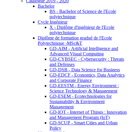
Catalogue 2019 - 2020
Bachelor
BS - Bachelor of Science de l'Ecole
polytechnique
Cycle Ingénieur
X - Diplôme d'ingénieur de l'Ecole
polytechnique
Diplôme de formation gradué de l'Ecole
Polytechnique -MSc&T
GD-AIM - Artificial Intelligence and
Advanced Visual Computing
GD-CYBSEC - Cybersecurity : Threats
and Defenses
GD-DSB - Data Science for Business
GD-EDCF - Economics, Data Analytics
and Corporate Finance
GD-EESTM - Energy Environment :
Science Technology & Management
GD-ESEM - Ecotechnologies for
Sustainability & Environment
Management
GD-IOT - Internet of Things : Innovation
and Management Program (IoT)
GD-SCUP - Smart Cities and Urban
Policy