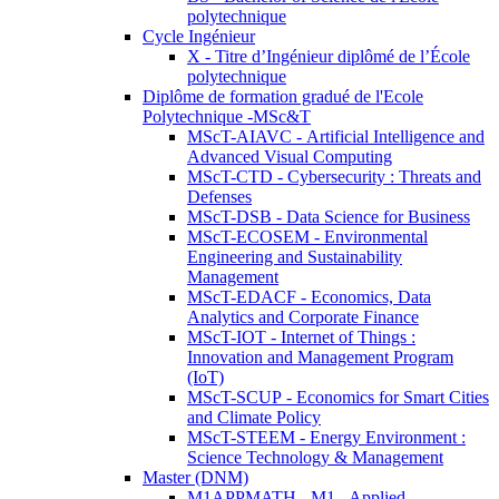
polytechnique
Cycle Ingénieur
X - Titre d’Ingénieur diplômé de l’École
polytechnique
Diplôme de formation gradué de l'Ecole
Polytechnique -MSc&T
MScT-AIAVC - Artificial Intelligence and
Advanced Visual Computing
MScT-CTD - Cybersecurity : Threats and
Defenses
MScT-DSB - Data Science for Business
MScT-ECOSEM - Environmental
Engineering and Sustainability
Management
MScT-EDACF - Economics, Data
Analytics and Corporate Finance
MScT-IOT - Internet of Things :
Innovation and Management Program
(IoT)
MScT-SCUP - Economics for Smart Cities
and Climate Policy
MScT-STEEM - Energy Environment :
Science Technology & Management
Master (DNM)
M1APPMATH - M1 - Applied