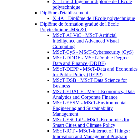
X - Titre d’Ingénieur diplômé de l’École
polytechnique
Diplôme d'établissement
X-4A - Diplôme de l'Ecole polytechnique
Diplôme de formation gradué de l'Ecole
Polytechnique -MSc&T
MScT-AI-ViC - MScT-Artificial
Intelligence and Advanced Visual
Computing
MScT-CyS - MScT-Cybersecurity (CyS)
MScT-DDDF - MScT-Double Degree
Data and Finance (DDDF)
MScT-DEPP - MScT-Data and Economics
for Public Policy (DEPP)
MScT-DSB - MScT-Data Science for
Business
MScT-EDACF - MScT-Economics, Data
Analytics and Corporate Finance
MScT-EESM - MScT-Environmental
Engineering and Sustainability
Management
MScT-ESCLiP - MScT-Economics for
Smart Cities and Climate Policy
MScT-IOT - MScT-Internet of Things :
Innovation and Management Program