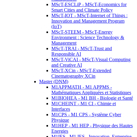
MScT-ESCLiP - MScT-Economics for
Smart Cities and Climate Policy
MScT-IOT - MScT-Internet of Things :
Innovation and Management Program
(IoT)
MScT-STEEM - MScT-Energy
Environment : Science Technology &
Management
MScT-TRAI - MScT-Trust and
Responsible AI
MScT-ViCAI - MScT-Visual Computing
and Creative AI
MScT-XCin - MScT-Extended
Cinematography XCin
Master (DNM)
M1APPMATH - M1 APPMS -
Mathématiques Appliquées et Statistiques
M1BIOHEA - M1 BH - Biologie et Santé
M1CHEINT - M1 CI - Chimie et
Interfaces
M1CPS - M1 CPS - Système Cyber
Physique
M1HEP - M1 HEP - Physique des Hautes
Energies
M1IES - M1 IES - Innovation, Entreprise