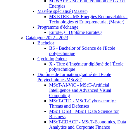
M2WAPE - M2 Eau, Pollution de l'Air et
Energies
Mastère spécialisé (Master)
MS ETRE - MS Energies Renouvelables :
Technologies et Entrepreneuriat (Master)
Programme d'échange
EuroteQ - Diplôme EuroteQ
Catalogue 2022 - 2023
Bachelor
BS - Bachelor of Science de l'Ecole
polytechnique
Cycle Ingénieur
X - Titre d’Ingénieur diplômé de l’École
polytechnique
Diplôme de formation gradué de l'Ecole
Polytechnique -MSc&T
MScT-AI-ViC - MScT-Artificial
Intelligence and Advanced Visual
Computing
MScT-CTD - MScT-Cybersecurity :
Threats and Defenses
MScT-DSB - MScT-Data Science for
Business
MScT-EDACF - MScT-Economics, Data
Analytics and Corporate Finance