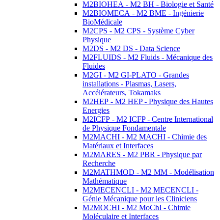
M2BIOHEA - M2 BH - Biologie et Santé
M2BIOMECA - M2 BME - Ingénierie
BioMédicale
M2CPS - M2 CPS - Système Cyber
Physique
M2DS - M2 DS - Data Science
M2FLUIDS - M2 Fluids - Mécanique des
Fluides
M2GI - M2 GI-PLATO - Grandes
installations - Plasmas, Lasers,
Accélérateurs, Tokamaks
M2HEP - M2 HEP - Physique des Hautes
Energies
M2ICFP - M2 ICFP - Centre International
de Physique Fondamentale
M2MACHI - M2 MACHI - Chimie des
Matériaux et Interfaces
M2MARES - M2 PBR - Physique par
Recherche
M2MATHMOD - M2 MM - Modélisation
Mathématique
M2MECENCLI - M2 MECENCLI -
Génie Mécanique pour les Cliniciens
M2MOCHI - M2 MoChI - Chimie
Moléculaire et Interfaces