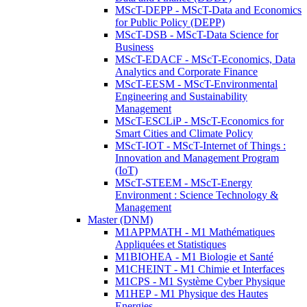
MScT-DEPP - MScT-Data and Economics
for Public Policy (DEPP)
MScT-DSB - MScT-Data Science for
Business
MScT-EDACF - MScT-Economics, Data
Analytics and Corporate Finance
MScT-EESM - MScT-Environmental
Engineering and Sustainability
Management
MScT-ESCLiP - MScT-Economics for
Smart Cities and Climate Policy
MScT-IOT - MScT-Internet of Things :
Innovation and Management Program
(IoT)
MScT-STEEM - MScT-Energy
Environment : Science Technology &
Management
Master (DNM)
M1APPMATH - M1 Mathématiques
Appliquées et Statistiques
M1BIOHEA - M1 Biologie et Santé
M1CHEINT - M1 Chimie et Interfaces
M1CPS - M1 Système Cyber Physique
M1HEP - M1 Physique des Hautes
Energies