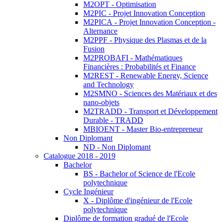
M2OPT - Optimisation
M2PIC - Projet Innovation Conception
M2PICA - Projet Innovation Conception -
Alternance
M2PPF - Physique des Plasmas et de la
Fusion
M2PROBAFI - Mathématiques
Financières : Probabilités et Finance
M2REST - Renewable Energy, Science
and Technology
M2SMNO - Sciences des Matériaux et des
nano-objets
M2TRADD - Transport et Développement
Durable - TRADD
MBIOENT - Master Bio-entrepreneur
Non Diplomant
ND - Non Diplomant
Catalogue 2018 - 2019
Bachelor
BS - Bachelor of Science de l'Ecole
polytechnique
Cycle Ingénieur
X - Diplôme d'ingénieur de l'Ecole
polytechnique
Diplôme de formation gradué de l'Ecole