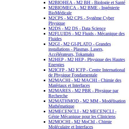
M2BIOHEA - M2 BH - Biologie et Santé
M2BIOMECA - M2 BME - Ingénierie
BioMédicale
M2CPS - M2 CPS - Système Cyber
Physique
M2DS - M2 DS - Data Science
M2FLUIDS - M2 Fluids - Mécanique des
Fluides
M2GI - M2 GI-PLATO - Grandes
installations - Plasmas, Lasers,
Accélérateurs, Tokamaks
M2HEP - M2 HEP - Physique des Hautes
Energies
M2ICFP - M2 ICFP - Centre International
de Physique Fondamentale
M2MACHI - M2 MACHI - Chimie des
Matériaux et Interfaces
M2MARES - M2 PBR - Physique par
Recherche
M2MATHMOD - M2 MM - Modélisation
Mathématique
M2MECENCLI - M2 MECENCLI -
Génie Mécanique pour les Cliniciens
M2MOCHI - M2 MoChI - Chimie
Moléculaire et Interfaces