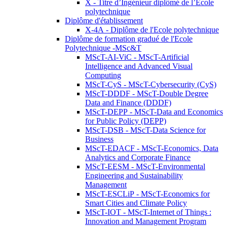
X - Titre d’Ingénieur diplômé de l’École
polytechnique
Diplôme d'établissement
X-4A - Diplôme de l'Ecole polytechnique
Diplôme de formation gradué de l'Ecole
Polytechnique -MSc&T
MScT-AI-ViC - MScT-Artificial
Intelligence and Advanced Visual
Computing
MScT-CyS - MScT-Cybersecurity (CyS)
MScT-DDDF - MScT-Double Degree
Data and Finance (DDDF)
MScT-DEPP - MScT-Data and Economics
for Public Policy (DEPP)
MScT-DSB - MScT-Data Science for
Business
MScT-EDACF - MScT-Economics, Data
Analytics and Corporate Finance
MScT-EESM - MScT-Environmental
Engineering and Sustainability
Management
MScT-ESCLiP - MScT-Economics for
Smart Cities and Climate Policy
MScT-IOT - MScT-Internet of Things :
Innovation and Management Program