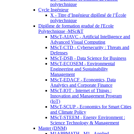
polytechnique
Cycle Ingénieur
X - Titre d’Ingénieur diplômé de l’École
polytechnique
Diplôme de formation gradué de l'Ecole
Polytechnique -MSc&T
MScT-AIAVC - Artificial Intelligence and
Advanced Visual Computing
MScT-CTD - Cybersecurity : Threats and
Defenses
MScT-DSB - Data Science for Business
MScT-ECOSEM - Environmental
Engineering and Sustainability
Management
MScT-EDACF - Economics, Data
Analytics and Corporate Finance
MScT-IOT - Internet of Things :
Innovation and Management Program
(IoT)
MScT-SCUP - Economics for Smart Cities
and Climate Policy
MScT-STEEM - Energy Environment :
Science Technology & Management
Master (DNM)
M1APPMATH - M1 - Applied