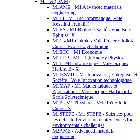
Master (DNM)
M1AME - M1 Advanced materials
engineering
M1BI - M1 Bio-informatique (Voie
Rosalind Franklin)
M1BS - M1 Biologie-Santé - Voie Boris
Ephrussi-X
M1C - M1 Chimie - Voie Fréderic Joliot-
Curie - Ecole Polytechnique
M1ECO - M1 Economie
M1HEP - M1 High Energy Physics
M1I - M1 Informatique - Voie Jacques
Herbrand - X
M1IESVIT - M1 Innovation, Entreprise, et
Société - Voie Innovation technologique
M1MAP - M1 Mathématiques et
Applications - Voie Jacques Hadamard -
École Polytechnique
M1P - M1 Physique - Voie Irène Joliot
Curie - X
M1STEPE - M1 STEPE - Sciences pour
les défis de l'environnement/Sciences for
environmentals challenges
M2AME - Advanced materials
engineering