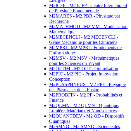
Energies
M2ICFP - M2 ICFP - Centre International
de Physique Fondamentale
M2MARES - M2 PBR - Physique par
Recherche
M2MATHMOD - M2 MM - Modélisation
Mathématique
M2MECENCLI - M2 MECENCLI -
Génie Mécanique pour les Cliniciens
M2MPRI - M2 MPRI - Fondements de
l'Informatique
M2MSV - M2 MSV - Mathématiques
pour les Sciences du Vivant
M2OPTIM - M2 OPT - Optimisation
M2PIC - M2 PIC - Projet, Innovation,
Conception
M2PLASPHYFUS - M2 PPF - Physique
des Plasmas et de la Fusion
M2PROBFIN - M2 PF - Probabilités et
Finance
M2QLMN - M2 QLMN - Quantique,
Lumière, Matériaux et Nanosciences
M2QUANTDEV - M2 QD - Dispositifs
Quantiques
M2SMNO - M2 SMNO - Science des