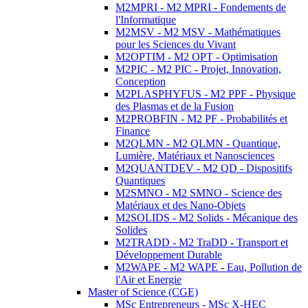
M2MPRI - M2 MPRI - Fondements de
l'Informatique
M2MSV - M2 MSV - Mathématiques
pour les Sciences du Vivant
M2OPTIM - M2 OPT - Optimisation
M2PIC - M2 PIC - Projet, Innovation,
Conception
M2PLASPHYFUS - M2 PPF - Physique
des Plasmas et de la Fusion
M2PROBFIN - M2 PF - Probabilités et
Finance
M2QLMN - M2 QLMN - Quantique,
Lumière, Matériaux et Nanosciences
M2QUANTDEV - M2 QD - Dispositifs
Quantiques
M2SMNO - M2 SMNO - Science des
Matériaux et des Nano-Objets
M2SOLIDS - M2 Solids - Mécanique des
Solides
M2TRADD - M2 TraDD - Transport et
Développement Durable
M2WAPE - M2 WAPE - Eau, Pollution de
l'Air et Energie
Master of Science (CGE)
MSc Entrepreneurs - MSc X-HEC