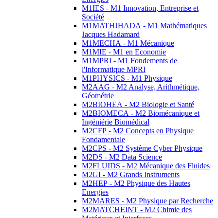
M1IES - M1 Innovation, Entreprise et
Société
M1MATHJHADA - M1 Mathématiques
Jacques Hadamard
M1MECHA - M1 Mécanique
M1MIE - M1 en Economie
M1MPRI - M1 Fondements de
l'Informatique MPRI
M1PHYSICS - M1 Physique
M2AAG - M2 Analyse, Arithmétique,
Géométrie
M2BIOHEA - M2 Biologie et Santé
M2BIOMECA - M2 Biomécanique et
Ingéniérie Biomédical
M2CFP - M2 Concepts en Physique
Fondamentale
M2CPS - M2 Système Cyber Physique
M2DS - M2 Data Science
M2FLUIDS - M2 Mécanique des Fluides
M2GI - M2 Grands Instruments
M2HEP - M2 Physique des Hautes
Energies
M2MARES - M2 Physique par Recherche
M2MATCHEINT - M2 Chimie des