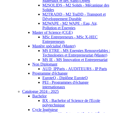
Matériaux et des Nano-Objets
M2SOLIDS - M2 Solids - Mécanique des
Solides
M2TRADD - M2 TraDD - Transport et
Développement Durable
M2WAPE - M2 WAPE - Eau, Air,
Pollution et Énergies
Master of Science (CGE)
MSc Entrepreneurs - MSc X-HEC
Entrepreneurs
Mastère spécialisé (Master)
MS ETRE - MS Energies Renouvelables :
Technologies et Entrepreneuriat (Master)
MS IE - MS Innovation et Entreprenariat
Non Diplomant
AUD_IPParis - AUDITEURS - IP Paris
Programme d'échange
EuroteQ - Diplôme EuroteQ
PEI - Programmes d'échange
internationaux
Catalogue 2024 - 2025
Bachelor
BX - Bachelor of Science de l'Ecole
polytechnique
Cycle Ingénieur