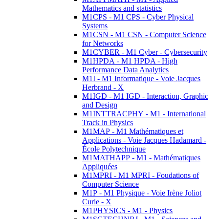
Mathematics and statistics
M1CPS - M1 CPS - Cyber Physical
Systems
M1CSN - M1 CSN - Computer Science
for Networks
M1CYBER - M1 Cyber - Cybersecurity
M1HPDA - M1 HPDA - High
Performance Data Analytics
M1I - M1 Informatique - Voie Jacques
Herbrand - X
M1IGD - M1 IGD - Interaction, Graphic
and Design
M1INTTRACPHY - M1 - International
Track in Physics
M1MAP - M1 Mathématiques et
Applications - Voie Jacques Hadamard -
École Polytechnique
M1MATHAPP - M1 - Mathématiques
Appliquées
M1MPRI - M1 MPRI - Foudations of
Computer Science
M1P - M1 Physique - Voie Irène Joliot
Curie - X
M1PHYSICS - M1 - Physics