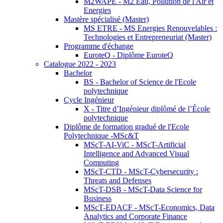
M2WAPE - M2 Eau, Pollution de l'Air et
Energies
Mastère spécialisé (Master)
MS ETRE - MS Energies Renouvelables :
Technologies et Entrepreneuriat (Master)
Programme d'échange
EuroteQ - Diplôme EuroteQ
Catalogue 2022 - 2023
Bachelor
BS - Bachelor of Science de l'Ecole
polytechnique
Cycle Ingénieur
X - Titre d’Ingénieur diplômé de l’École
polytechnique
Diplôme de formation gradué de l'Ecole
Polytechnique -MSc&T
MScT-AI-ViC - MScT-Artificial
Intelligence and Advanced Visual
Computing
MScT-CTD - MScT-Cybersecurity :
Threats and Defenses
MScT-DSB - MScT-Data Science for
Business
MScT-EDACF - MScT-Economics, Data
Analytics and Corporate Finance