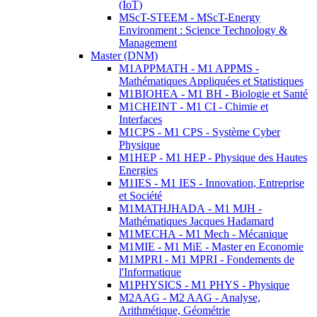
(IoT)
MScT-STEEM - MScT-Energy
Environment : Science Technology &
Management
Master (DNM)
M1APPMATH - M1 APPMS -
Mathématiques Appliquées et Statistiques
M1BIOHEA - M1 BH - Biologie et Santé
M1CHEINT - M1 CI - Chimie et
Interfaces
M1CPS - M1 CPS - Système Cyber
Physique
M1HEP - M1 HEP - Physique des Hautes
Energies
M1IES - M1 IES - Innovation, Entreprise
et Société
M1MATHJHADA - M1 MJH -
Mathématiques Jacques Hadamard
M1MECHA - M1 Mech - Mécanique
M1MIE - M1 MiE - Master en Economie
M1MPRI - M1 MPRI - Fondements de
l'Informatique
M1PHYSICS - M1 PHYS - Physique
M2AAG - M2 AAG - Analyse,
Arithmétique, Géométrie