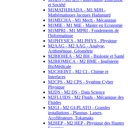
et Société
M1MATHJHADA - M1 MJH -
Mathématiques Jacques Hadamard
M1MECHA - M1 Mech - Mécanique
M1MIE - M1 MiE - Master en Economie
M1MPRI - M1 MPRI - Fondements de
l'Informatique
M1PHYSICS - M1 PHYS - Physique
M2AAG - M2 AAG - Analyse,
Arithmétique, Géométrie
M2BIOHEA - M2 BH - Biologie et Santé
M2BIOMECA - M2 BME - Ingénierie
BioMédicale
M2CHEINT - M2 CI - Chimie et
Interfaces
M2CPS - M2 CPS - Système Cyber
Physique
M2DS - M2 DS - Data Science
M2FLUIDS - M2 Fluids - Mécanique des
Fluides
M2GI - M2 GI-PLATO - Grandes
installations - Plasmas, Lasers,
Accélérateurs, Tokamaks
M2HEP - M2 HEP - Physique des Hautes