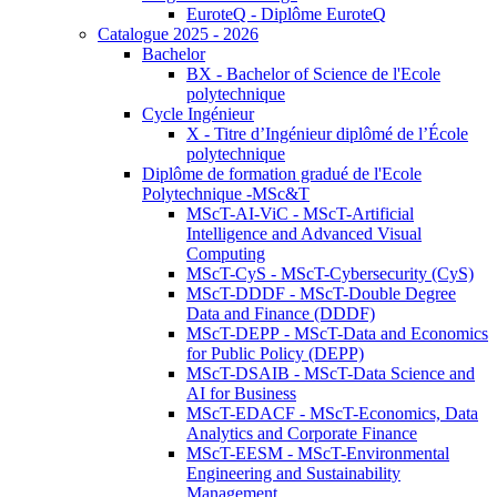
EuroteQ - Diplôme EuroteQ
Catalogue 2025 - 2026
Bachelor
BX - Bachelor of Science de l'Ecole
polytechnique
Cycle Ingénieur
X - Titre d’Ingénieur diplômé de l’École
polytechnique
Diplôme de formation gradué de l'Ecole
Polytechnique -MSc&T
MScT-AI-ViC - MScT-Artificial
Intelligence and Advanced Visual
Computing
MScT-CyS - MScT-Cybersecurity (CyS)
MScT-DDDF - MScT-Double Degree
Data and Finance (DDDF)
MScT-DEPP - MScT-Data and Economics
for Public Policy (DEPP)
MScT-DSAIB - MScT-Data Science and
AI for Business
MScT-EDACF - MScT-Economics, Data
Analytics and Corporate Finance
MScT-EESM - MScT-Environmental
Engineering and Sustainability
Management