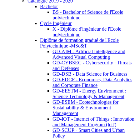
Catalogue 2019 - 2020
Bachelor
BS - Bachelor of Science de l'Ecole
polytechnique
Cycle Ingénieur
X - Diplôme d'ingénieur de l'Ecole
polytechnique
Diplôme de formation gradué de l'Ecole
Polytechnique -MSc&T
GD-AIM - Artificial Intelligence and
Advanced Visual Computing
GD-CYBSEC - Cybersecurity : Threats
and Defenses
GD-DSB - Data Science for Business
GD-EDCF - Economics, Data Analytics
and Corporate Finance
GD-EESTM - Energy Environment :
Science Technology & Management
GD-ESEM - Ecotechnologies for
Sustainability & Environment
Management
GD-IOT - Internet of Things : Innovation
and Management Program (IoT)
GD-SCUP - Smart Cities and Urban
Policy