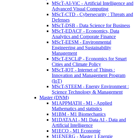
MScT-AI-ViC - Artificial Intelligence and
Advanced Visual Computing
MScT-CTD - Cybersecurity : Threats and
Defenses
MScT-DSB - Data Science for Business
MScT-EDACF - Economics, Data
Analytics and Corporate Finance
MScT-EESM - Environmental
Engineering and Sustainability
Management
MScT-ESCLiP - Economics for Smart
Cities and Climate Policy
MScT-IOT - Internet of Things :
Innovation and Management Program
(IoT)
MScT-STEEM - Energy Environment :
Science Technology & Management
Master (DNM)
M1APPMATH - M1 - Applied
Mathematics and statistics
M1BM - M1 Biomechanics
M1DATAAI - M1 Data AI - Data and
Artificial Intelligence
M1ECO - M1 Economie
M1ENERG - Master 1 Énergie