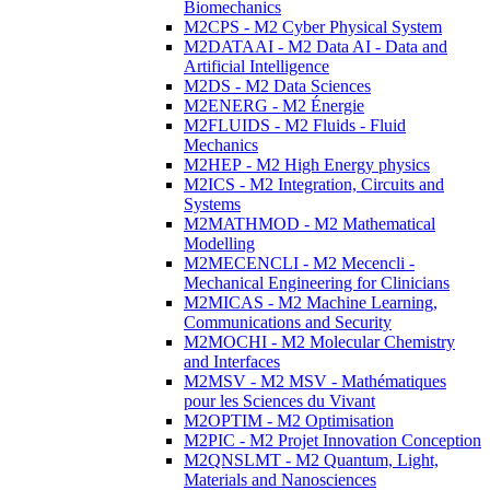
Biomechanics
M2CPS - M2 Cyber Physical System
M2DATAAI - M2 Data AI - Data and
Artificial Intelligence
M2DS - M2 Data Sciences
M2ENERG - M2 Énergie
M2FLUIDS - M2 Fluids - Fluid
Mechanics
M2HEP - M2 High Energy physics
M2ICS - M2 Integration, Circuits and
Systems
M2MATHMOD - M2 Mathematical
Modelling
M2MECENCLI - M2 Mecencli -
Mechanical Engineering for Clinicians
M2MICAS - M2 Machine Learning,
Communications and Security
M2MOCHI - M2 Molecular Chemistry
and Interfaces
M2MSV - M2 MSV - Mathématiques
pour les Sciences du Vivant
M2OPTIM - M2 Optimisation
M2PIC - M2 Projet Innovation Conception
M2QNSLMT - M2 Quantum, Light,
Materials and Nanosciences