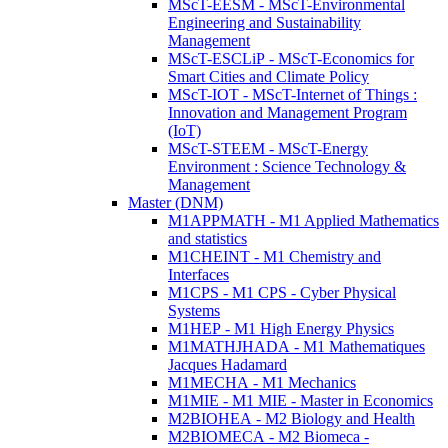
MScT-EESM - MScT-Environmental
Engineering and Sustainability
Management
MScT-ESCLiP - MScT-Economics for
Smart Cities and Climate Policy
MScT-IOT - MScT-Internet of Things :
Innovation and Management Program
(IoT)
MScT-STEEM - MScT-Energy
Environment : Science Technology &
Management
Master (DNM)
M1APPMATH - M1 Applied Mathematics
and statistics
M1CHEINT - M1 Chemistry and
Interfaces
M1CPS - M1 CPS - Cyber Physical
Systems
M1HEP - M1 High Energy Physics
M1MATHJHADA - M1 Mathematiques
Jacques Hadamard
M1MECHA - M1 Mechanics
M1MIE - M1 MIE - Master in Economics
M2BIOHEA - M2 Biology and Health
M2BIOMECA - M2 Biomeca -