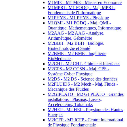
M1MIE - M1 MiE - Master en Economie
M1MPRI - M1 FODQ - Maj. MPRI -
Fondements de l'Informatique
M1PHYS - M1 PHYS - Physique
M1QMI - M1 FODQ - Maj. QMI -
Quantique, Mathematiques, Informatique
M2AAG - M2 AAG - Analyse,
Arithmétique, Géométrie
M2BBH - M2 BBH - Biologie,
Biotechnologie et Santé
M2BME - M2 BME - Ingénierie
BioMédicale
M2CHI - M2 CHI - Chimie et Interfaces
M2CPS - M2 CCSN - Maj. CPS -
Système Cyber Physique
M2DS - M2 DS - Science des données
M2FLUIDS - M2 Mech - Maj. Fluids -
Mecanique des Fluides
M2GIPLATO - M2 GI-PLATO - Grandes
installations - Plasmas, Lasers,
Accélérateurs, Tokamaks
M2HEP - M2 HEP - Physique des Hautes
Energies
M2ICFP - M2 ICFP - Centre International
de Physique Fondamentale