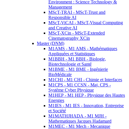
Environment : Science Technology &
Management
MScT-TRAI - MScT-Trust and
Responsible AI
MScT-ViCAI - MScT-Visual Computing
and Creative AI
MScT-XCin - MScT-Extended
Cinematography XCin
Master (DNM)
M1AMS - M1 AMS - Mathématiques
Appliquées et Statistiques
M1BBH - M1 BBH - Biologie,
Biotechnologie et Santé
M1BME - M1 BME - Ingénierie
BioMédicale
M1CHI - M1 CHI - Chimie et Interfaces
M1CPS - M1 CCSN - Maj. CPS -
Système Cyber Physique
M1HEP - M1 HEP - Physique des Hautes
Energies
M1IES - M1 IES - Innovation, Entreprise
et Société
M1MATHJHADA - M1 MJH -
Mathematiques Jacques Hadamard
M1MEC - M1 Mech - Mecanique