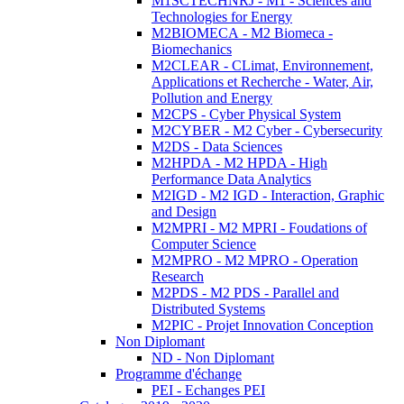
M1SCTECHNRJ - M1 - Sciences and
Technologies for Energy
M2BIOMECA - M2 Biomeca -
Biomechanics
M2CLEAR - CLimat, Environnement,
Applications et Recherche - Water, Air,
Pollution and Energy
M2CPS - Cyber Physical System
M2CYBER - M2 Cyber - Cybersecurity
M2DS - Data Sciences
M2HPDA - M2 HPDA - High
Performance Data Analytics
M2IGD - M2 IGD - Interaction, Graphic
and Design
M2MPRI - M2 MPRI - Foudations of
Computer Science
M2MPRO - M2 MPRO - Operation
Research
M2PDS - M2 PDS - Parallel and
Distributed Systems
M2PIC - Projet Innovation Conception
Non Diplomant
ND - Non Diplomant
Programme d'échange
PEI - Echanges PEI