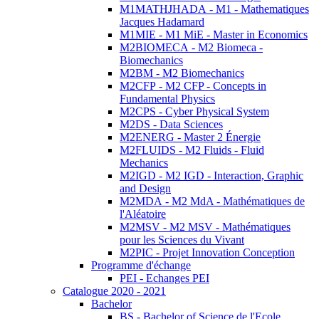
M1MATHJHADA - M1 - Mathematiques
Jacques Hadamard
M1MIE - M1 MiE - Master in Economics
M2BIOMECA - M2 Biomeca -
Biomechanics
M2BM - M2 Biomechanics
M2CFP - M2 CFP - Concepts in
Fundamental Physics
M2CPS - Cyber Physical System
M2DS - Data Sciences
M2ENERG - Master 2 Énergie
M2FLUIDS - M2 Fluids - Fluid
Mechanics
M2IGD - M2 IGD - Interaction, Graphic
and Design
M2MDA - M2 MdA - Mathématiques de
l'Aléatoire
M2MSV - M2 MSV - Mathématiques
pour les Sciences du Vivant
M2PIC - Projet Innovation Conception
Programme d'échange
PEI - Echanges PEI
Catalogue 2020 - 2021
Bachelor
BS - Bachelor of Science de l'Ecole