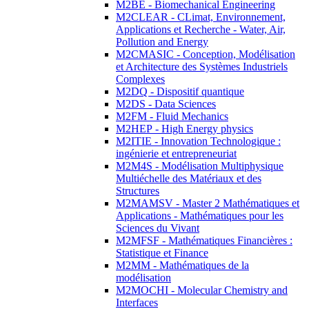
M2BE - Biomechanical Engineering
M2CLEAR - CLimat, Environnement,
Applications et Recherche - Water, Air,
Pollution and Energy
M2CMASIC - Conception, Modélisation
et Architecture des Systèmes Industriels
Complexes
M2DQ - Dispositif quantique
M2DS - Data Sciences
M2FM - Fluid Mechanics
M2HEP - High Energy physics
M2ITIE - Innovation Technologique :
ingénierie et entrepreneuriat
M2M4S - Modélisation Multiphysique
Multiéchelle des Matériaux et des
Structures
M2MAMSV - Master 2 Mathématiques et
Applications - Mathématiques pour les
Sciences du Vivant
M2MFSF - Mathématiques Financières :
Statistique et Finance
M2MM - Mathématiques de la
modélisation
M2MOCHI - Molecular Chemistry and
Interfaces