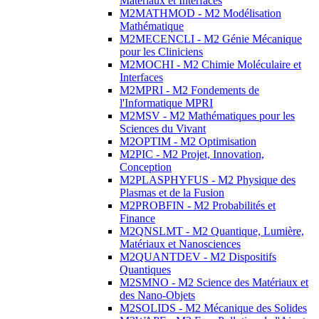
Matériaux et Interfaces
M2MATHMOD - M2 Modélisation
Mathématique
M2MECENCLI - M2 Génie Mécanique
pour les Cliniciens
M2MOCHI - M2 Chimie Moléculaire et
Interfaces
M2MPRI - M2 Fondements de
l'Informatique MPRI
M2MSV - M2 Mathématiques pour les
Sciences du Vivant
M2OPTIM - M2 Optimisation
M2PIC - M2 Projet, Innovation,
Conception
M2PLASPHYFUS - M2 Physique des
Plasmas et de la Fusion
M2PROBFIN - M2 Probabilités et
Finance
M2QNSLMT - M2 Quantique, Lumière,
Matériaux et Nanosciences
M2QUANTDEV - M2 Dispositifs
Quantiques
M2SMNO - M2 Science des Matériaux et
des Nano-Objets
M2SOLIDS - M2 Mécanique des Solides