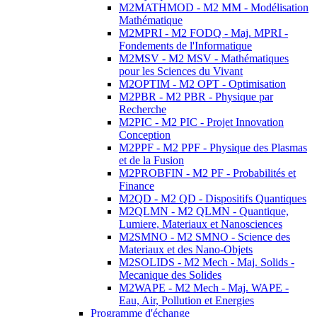
M2MATHMOD - M2 MM - Modélisation
Mathématique
M2MPRI - M2 FODQ - Maj. MPRI -
Fondements de l'Informatique
M2MSV - M2 MSV - Mathématiques
pour les Sciences du Vivant
M2OPTIM - M2 OPT - Optimisation
M2PBR - M2 PBR - Physique par
Recherche
M2PIC - M2 PIC - Projet Innovation
Conception
M2PPF - M2 PPF - Physique des Plasmas
et de la Fusion
M2PROBFIN - M2 PF - Probabilités et
Finance
M2QD - M2 QD - Dispositifs Quantiques
M2QLMN - M2 QLMN - Quantique,
Lumiere, Materiaux et Nanosciences
M2SMNO - M2 SMNO - Science des
Materiaux et des Nano-Objets
M2SOLIDS - M2 Mech - Maj. Solids -
Mecanique des Solides
M2WAPE - M2 Mech - Maj. WAPE -
Eau, Air, Pollution et Energies
Programme d'échange