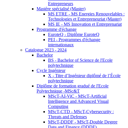
Entrepreneurs
Mastère spécialisé (Master)
MS ETRE - MS Energies Renouvelables :
Technologies et Entrepreneuriat (Master)
MS IE - MS Innovation et Entreprenariat
Programme d'échange
EuroteQ - Diplôme EuroteQ
PEI - Programmes d'échange
internationaux
Catalogue 2023 - 2024
Bachelor
BS - Bachelor of Science de l'Ecole
polytechnique
Cycle Ingénieur
X - Titre d’Ingénieur diplômé de l’École
polytechnique
Diplôme de formation gradué de l'Ecole
Polytechnique -MSc&T
MScT-AI-ViC - MScT-Artificial
Intelligence and Advanced Visual
Computing
MScT-CTD - MScT-Cybersecurity :
Threats and Defenses
MScT-DDDF - MScT-Double Degree
Data and Finance (DDDF)