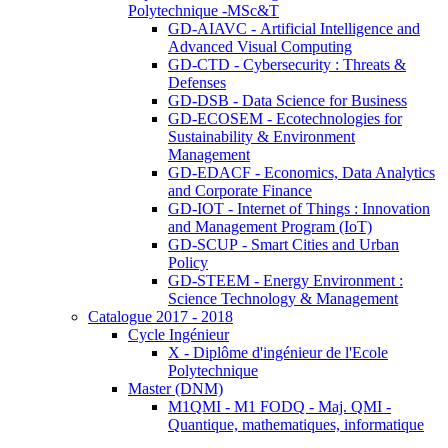
Polytechnique -MSc&T
GD-AIAVC - Artificial Intelligence and
Advanced Visual Computing
GD-CTD - Cybersecurity : Threats &
Defenses
GD-DSB - Data Science for Business
GD-ECOSEM - Ecotechnologies for
Sustainability & Environment
Management
GD-EDACF - Economics, Data Analytics
and Corporate Finance
GD-IOT - Internet of Things : Innovation
and Management Program (IoT)
GD-SCUP - Smart Cities and Urban
Policy
GD-STEEM - Energy Environment :
Science Technology & Management
Catalogue 2017 - 2018
Cycle Ingénieur
X - Diplôme d'ingénieur de l'Ecole
Polytechnique
Master (DNM)
M1QMI - M1 FODQ - Maj. QMI -
Quantique, mathematiques, informatique