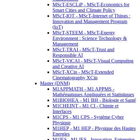
MScT-ESCLiP - MScT-Economics for
Smart Cities and Climate Policy
MScT-IOT - MScT-Internet of Things :
Innovation and Management Program
(IoT)
MScT-STEEM - MScT-Energy
Environment : Science Technology &
Management
MScT-TRAI - MScT-Trust and
Responsible AI
MScT-ViCAI - MScT-Visual Computing
and Creative AI
MScT-XCin - MScT-Extended
Cinematography XCin
Master (DNM)
M1APPMATH - M1 APPMS -
Mathématiques Appliquées et Statistiques
M1BIOHEA - M1 BH - Biologie et Santé
M1CHEINT - M1 CI - Chimie et
Interfaces
M1CPS - M1 CPS - Système Cyber
Physique
M1HEP - M1 HEP - Physique des Hautes
Energies
M1IES - M1 IES - Innovation, Entreprise