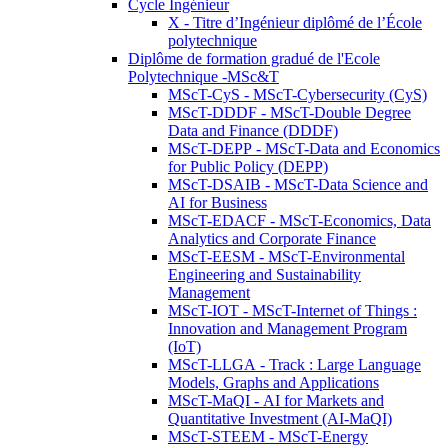
Cycle Ingénieur
X - Titre d’Ingénieur diplômé de l’École
polytechnique
Diplôme de formation gradué de l'Ecole
Polytechnique -MSc&T
MScT-CyS - MScT-Cybersecurity (CyS)
MScT-DDDF - MScT-Double Degree
Data and Finance (DDDF)
MScT-DEPP - MScT-Data and Economics
for Public Policy (DEPP)
MScT-DSAIB - MScT-Data Science and
AI for Business
MScT-EDACF - MScT-Economics, Data
Analytics and Corporate Finance
MScT-EESM - MScT-Environmental
Engineering and Sustainability
Management
MScT-IOT - MScT-Internet of Things :
Innovation and Management Program
(IoT)
MScT-LLGA - Track : Large Language
Models, Graphs and Applications
MScT-MaQI - AI for Markets and
Quantitative Investment (AI-MaQI)
MScT-STEEM - MScT-Energy