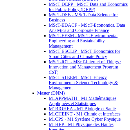
MScT-DEPP - MScT-Data and Economics
for Public Policy (DEPP)
MScT-DSB - MScT-Data Science for
Business
MScT-EDACF - MScT-Economics, Data
Analytics and Corporate Finance
MScT-EESM - MScT-Environmental
Engineering and Sustainability
Management
MScT-ESCLiP - MScT-Economics for
Smart Cities and Climate Policy
MScT-IOT - MScT-Internet of Things :
Innovation and Management Program
(IoT)
MScT-STEEM - MScT-Energy
Environment : Science Technology &
Management
Master (DNM)
M1APPMATH - M1 Mathématiques
Appliquées et Statistiques
M1BIOHEA - M1 Biologie et Santé
M1CHEINT - M1 Chimie et Interfaces
M1CPS - M1 Système Cyber Physique
M1HEP - M1 Physique des Hautes
Energies