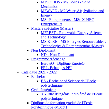
M2SOLIDS - M2 Solids - Solid
Mechanics
M2WAPE - M2 Water, Air, Pollution and
Energy
MSc Entrepreneurs - MSc X-HEC
Entrepreneurs
Mastère spécialisé (Master)
M2REST - Renewable Energy, Science
and Technology
MS ETRE - MS Energies Renouvelables :
Technologies & Entrepreneuriat (Master)
Non Diplomant
ND - Non Diplomant
Programme d'échange
EuroteQ - Diplôme EuroteQ
PEI - Echanges PEI
Catalogue 2021 - 2022
Bachelor
BS - Bachelor of Science de l'Ecole
polytechnique
Cycle Ingénieur
X - Titre d’Ingénieur diplômé de l’École
polytechnique
Diplôme de formation gradué de l'Ecole
Polytechnique -MSc&T