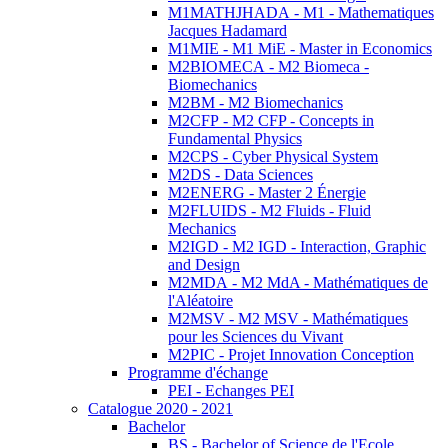
M1MATHJHADA - M1 - Mathematiques
Jacques Hadamard
M1MIE - M1 MiE - Master in Economics
M2BIOMECA - M2 Biomeca -
Biomechanics
M2BM - M2 Biomechanics
M2CFP - M2 CFP - Concepts in
Fundamental Physics
M2CPS - Cyber Physical System
M2DS - Data Sciences
M2ENERG - Master 2 Énergie
M2FLUIDS - M2 Fluids - Fluid
Mechanics
M2IGD - M2 IGD - Interaction, Graphic
and Design
M2MDA - M2 MdA - Mathématiques de
l'Aléatoire
M2MSV - M2 MSV - Mathématiques
pour les Sciences du Vivant
M2PIC - Projet Innovation Conception
Programme d'échange
PEI - Echanges PEI
Catalogue 2020 - 2021
Bachelor
BS - Bachelor of Science de l'Ecole