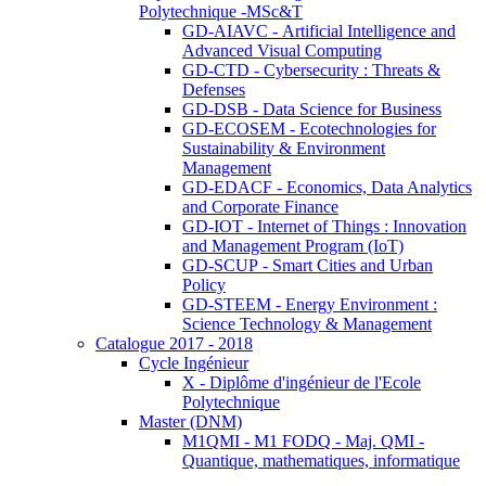
Polytechnique -MSc&T
GD-AIAVC - Artificial Intelligence and
Advanced Visual Computing
GD-CTD - Cybersecurity : Threats &
Defenses
GD-DSB - Data Science for Business
GD-ECOSEM - Ecotechnologies for
Sustainability & Environment
Management
GD-EDACF - Economics, Data Analytics
and Corporate Finance
GD-IOT - Internet of Things : Innovation
and Management Program (IoT)
GD-SCUP - Smart Cities and Urban
Policy
GD-STEEM - Energy Environment :
Science Technology & Management
Catalogue 2017 - 2018
Cycle Ingénieur
X - Diplôme d'ingénieur de l'Ecole
Polytechnique
Master (DNM)
M1QMI - M1 FODQ - Maj. QMI -
Quantique, mathematiques, informatique