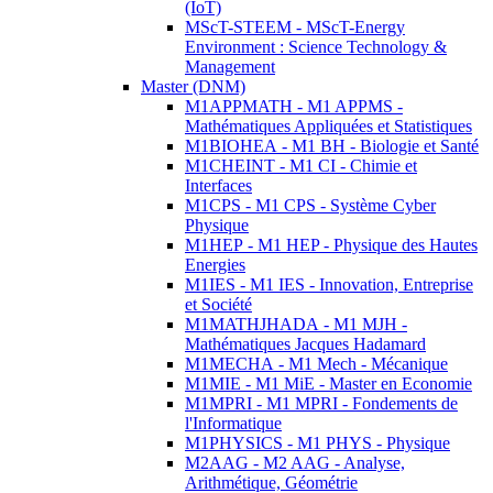
(IoT)
MScT-STEEM - MScT-Energy
Environment : Science Technology &
Management
Master (DNM)
M1APPMATH - M1 APPMS -
Mathématiques Appliquées et Statistiques
M1BIOHEA - M1 BH - Biologie et Santé
M1CHEINT - M1 CI - Chimie et
Interfaces
M1CPS - M1 CPS - Système Cyber
Physique
M1HEP - M1 HEP - Physique des Hautes
Energies
M1IES - M1 IES - Innovation, Entreprise
et Société
M1MATHJHADA - M1 MJH -
Mathématiques Jacques Hadamard
M1MECHA - M1 Mech - Mécanique
M1MIE - M1 MiE - Master en Economie
M1MPRI - M1 MPRI - Fondements de
l'Informatique
M1PHYSICS - M1 PHYS - Physique
M2AAG - M2 AAG - Analyse,
Arithmétique, Géométrie