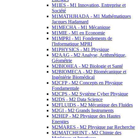
M1IES - M1 Innovation, Entreprise et
Société
M1MATHJHADA - M1 Mathématiques
Jacques Hadamard
M1MECHA - M1 Mécanique
M1MIE - M1 en Economie
M1MPRI - M1 Fondements de
l'Informatique MPRI
M1PHYSICS - M1 Physique
M2AAG - M2 Analyse, Arithmétique,
Géométrie
M2BIOHEA - M2 Biologie et Santé
M2BIOMECA - M2 Biomécanique et
Ingéniérie Biomédical
M2CFP - M2 Concepts en Physique
Fondamentale
M2CPS - M2 Système Cyber Physique
M2DS - M2 Data Science
M2FLUIDS - M2 Mécanique des Fluides
M2GI - M2 Grands Instruments
M2HEP - M2 Physique des Hautes
Energies
M2MARES - M2 Physique par Recherche
M2MATCHEINT - M2 Chimie des