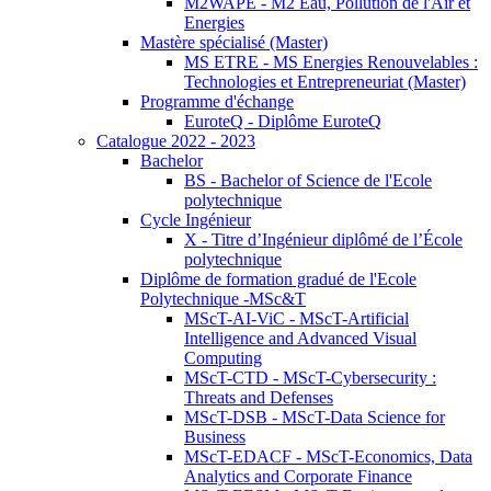
M2WAPE - M2 Eau, Pollution de l'Air et
Energies
Mastère spécialisé (Master)
MS ETRE - MS Energies Renouvelables :
Technologies et Entrepreneuriat (Master)
Programme d'échange
EuroteQ - Diplôme EuroteQ
Catalogue 2022 - 2023
Bachelor
BS - Bachelor of Science de l'Ecole
polytechnique
Cycle Ingénieur
X - Titre d’Ingénieur diplômé de l’École
polytechnique
Diplôme de formation gradué de l'Ecole
Polytechnique -MSc&T
MScT-AI-ViC - MScT-Artificial
Intelligence and Advanced Visual
Computing
MScT-CTD - MScT-Cybersecurity :
Threats and Defenses
MScT-DSB - MScT-Data Science for
Business
MScT-EDACF - MScT-Economics, Data
Analytics and Corporate Finance