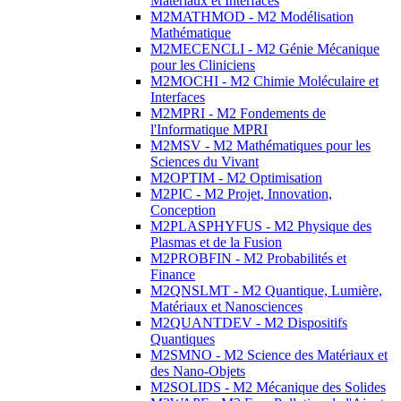
Matériaux et Interfaces
M2MATHMOD - M2 Modélisation
Mathématique
M2MECENCLI - M2 Génie Mécanique
pour les Cliniciens
M2MOCHI - M2 Chimie Moléculaire et
Interfaces
M2MPRI - M2 Fondements de
l'Informatique MPRI
M2MSV - M2 Mathématiques pour les
Sciences du Vivant
M2OPTIM - M2 Optimisation
M2PIC - M2 Projet, Innovation,
Conception
M2PLASPHYFUS - M2 Physique des
Plasmas et de la Fusion
M2PROBFIN - M2 Probabilités et
Finance
M2QNSLMT - M2 Quantique, Lumière,
Matériaux et Nanosciences
M2QUANTDEV - M2 Dispositifs
Quantiques
M2SMNO - M2 Science des Matériaux et
des Nano-Objets
M2SOLIDS - M2 Mécanique des Solides