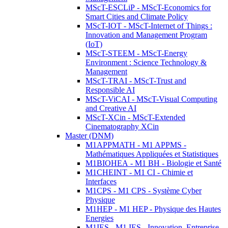
MScT-ESCLiP - MScT-Economics for
Smart Cities and Climate Policy
MScT-IOT - MScT-Internet of Things :
Innovation and Management Program
(IoT)
MScT-STEEM - MScT-Energy
Environment : Science Technology &
Management
MScT-TRAI - MScT-Trust and
Responsible AI
MScT-ViCAI - MScT-Visual Computing
and Creative AI
MScT-XCin - MScT-Extended
Cinematography XCin
Master (DNM)
M1APPMATH - M1 APPMS -
Mathématiques Appliquées et Statistiques
M1BIOHEA - M1 BH - Biologie et Santé
M1CHEINT - M1 CI - Chimie et
Interfaces
M1CPS - M1 CPS - Système Cyber
Physique
M1HEP - M1 HEP - Physique des Hautes
Energies
M1IES - M1 IES - Innovation, Entreprise