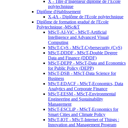
X - Titre d’Ingénieur diplômé de l’École
polytechnique
Diplôme d'établissement
X-4A - Diplôme de l'Ecole polytechnique
Diplôme de formation gradué de l'Ecole
Polytechnique -MSc&T
MScT-AI-ViC - MScT-Artificial
Intelligence and Advanced Visual
Computing
MScT-CyS - MScT-Cybersecurity (CyS)
MScT-DDDF - MScT-Double Degree
Data and Finance (DDDF)
MScT-DEPP - MScT-Data and Economics
for Public Policy (DEPP)
MScT-DSB - MScT-Data Science for
Business
MScT-EDACF - MScT-Economics, Data
Analytics and Corporate Finance
MScT-EESM - MScT-Environmental
Engineering and Sustainability
Management
MScT-ESCLiP - MScT-Economics for
Smart Cities and Climate Policy
MScT-IOT - MScT-Internet of Things :
Innovation and Management Program