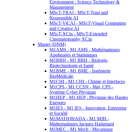
Environment : Science Technology &
Management
MScT-TRAI - MScT-Trust and
Responsible AI
MScT-ViCAI - MScT-Visual Computing
and Creative AI
MScT-XCin - MScT-Extended
Cinematography XCin
Master (DNM)
M1AMS - M1 AMS - Mathématiques
Appliquées et Statistiques
M1BBH - M1 BBH - Biologie,
Biotechnologie et Santé
M1BME - M1 BME - Ingénierie
BioMédicale
M1CHI - M1 CHI - Chimie et Interfaces
M1CPS - M1 CCSN - Maj. CPS -
Système Cyber Physique
M1HEP - M1 HEP - Physique des Hautes
Energies
M1IES - M1 IES - Innovation, Entreprise
et Société
M1MATHJHADA - M1 MJH -
Mathematiques Jacques Hadamard
M1MEC - M1 Mech - Mecanique