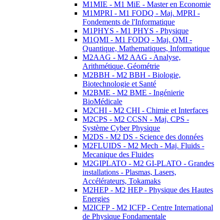
M1MIE - M1 MiE - Master en Economie
M1MPRI - M1 FODQ - Maj. MPRI -
Fondements de l'Informatique
M1PHYS - M1 PHYS - Physique
M1QMI - M1 FODQ - Maj. QMI -
Quantique, Mathematiques, Informatique
M2AAG - M2 AAG - Analyse,
Arithmétique, Géométrie
M2BBH - M2 BBH - Biologie,
Biotechnologie et Santé
M2BME - M2 BME - Ingénierie
BioMédicale
M2CHI - M2 CHI - Chimie et Interfaces
M2CPS - M2 CCSN - Maj. CPS -
Système Cyber Physique
M2DS - M2 DS - Science des données
M2FLUIDS - M2 Mech - Maj. Fluids -
Mecanique des Fluides
M2GIPLATO - M2 GI-PLATO - Grandes
installations - Plasmas, Lasers,
Accélérateurs, Tokamaks
M2HEP - M2 HEP - Physique des Hautes
Energies
M2ICFP - M2 ICFP - Centre International
de Physique Fondamentale