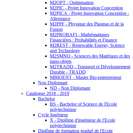
M2OPT - Optimisation
M2PIC - Projet Innovation Conception
M2PICA - Projet Innovation Conception -
Alternance
M2PPF - Physique des Plasmas et de la
Fusion
M2PROBAFI - Mathématiques
Financières : Probabilités et Finance
M2REST - Renewable Energy, Science
and Technology
M2SMNO - Sciences des Matériaux et des
nano-objets
M2TRADD - Transport et Développement
Durable - TRADD
MBIOENT - Master Bio-entrepreneur
Non Diplomant
ND - Non Diplomant
Catalogue 2018 - 2019
Bachelor
BS - Bachelor of Science de l'Ecole
polytechnique
Cycle Ingénieur
X - Diplôme d'ingénieur de l'Ecole
polytechnique
Diplôme de formation gradué de l'Ecole