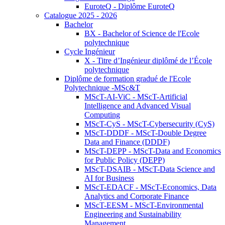
EuroteQ - Diplôme EuroteQ
Catalogue 2025 - 2026
Bachelor
BX - Bachelor of Science de l'Ecole
polytechnique
Cycle Ingénieur
X - Titre d’Ingénieur diplômé de l’École
polytechnique
Diplôme de formation gradué de l'Ecole
Polytechnique -MSc&T
MScT-AI-ViC - MScT-Artificial
Intelligence and Advanced Visual
Computing
MScT-CyS - MScT-Cybersecurity (CyS)
MScT-DDDF - MScT-Double Degree
Data and Finance (DDDF)
MScT-DEPP - MScT-Data and Economics
for Public Policy (DEPP)
MScT-DSAIB - MScT-Data Science and
AI for Business
MScT-EDACF - MScT-Economics, Data
Analytics and Corporate Finance
MScT-EESM - MScT-Environmental
Engineering and Sustainability
Management