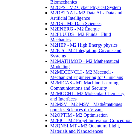
Biomechanics
M2CPS - M2 Cyber Physical System
M2DATAAI - M2 Data AI - Data and
Artificial Intelligence
M2DS - M2 Data Sciences
M2ENERG - M2 Énergie
M2FLUIDS - M2 Fluids - Fluid
Mechanics
M2HEP - M2 High Energy physics
M2ICS - M2 Integration, Circuits and
Systems
M2MATHMOD - M2 Mathematical
Modelling
M2MECENCLI - M2 Mecencli -
Mechanical Engineering for Clinicians
M2MICAS - M2 Machine Learning,
Communications and Security
M2MOCHI - M2 Molecular Chemistry
and Interfaces
M2MSV - M2 MSV - Mathématiques
pour les Sciences du Vivant
M2OPTIM - M2 Optimisation
M2PIC - M2 Projet Innovation Conception
M2QNSLMT - M2 Quantum, Light,
Materials and Nanosciences