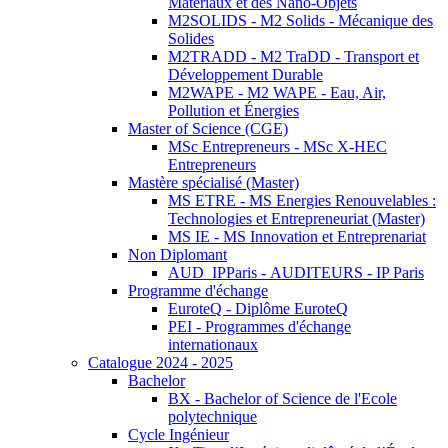
Matériaux et des Nano-Objets
M2SOLIDS - M2 Solids - Mécanique des
Solides
M2TRADD - M2 TraDD - Transport et
Développement Durable
M2WAPE - M2 WAPE - Eau, Air,
Pollution et Énergies
Master of Science (CGE)
MSc Entrepreneurs - MSc X-HEC
Entrepreneurs
Mastère spécialisé (Master)
MS ETRE - MS Energies Renouvelables :
Technologies et Entrepreneuriat (Master)
MS IE - MS Innovation et Entreprenariat
Non Diplomant
AUD_IPParis - AUDITEURS - IP Paris
Programme d'échange
EuroteQ - Diplôme EuroteQ
PEI - Programmes d'échange
internationaux
Catalogue 2024 - 2025
Bachelor
BX - Bachelor of Science de l'Ecole
polytechnique
Cycle Ingénieur