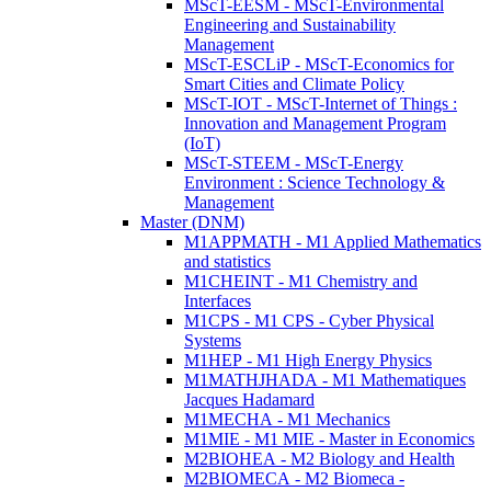
MScT-EESM - MScT-Environmental
Engineering and Sustainability
Management
MScT-ESCLiP - MScT-Economics for
Smart Cities and Climate Policy
MScT-IOT - MScT-Internet of Things :
Innovation and Management Program
(IoT)
MScT-STEEM - MScT-Energy
Environment : Science Technology &
Management
Master (DNM)
M1APPMATH - M1 Applied Mathematics
and statistics
M1CHEINT - M1 Chemistry and
Interfaces
M1CPS - M1 CPS - Cyber Physical
Systems
M1HEP - M1 High Energy Physics
M1MATHJHADA - M1 Mathematiques
Jacques Hadamard
M1MECHA - M1 Mechanics
M1MIE - M1 MIE - Master in Economics
M2BIOHEA - M2 Biology and Health
M2BIOMECA - M2 Biomeca -