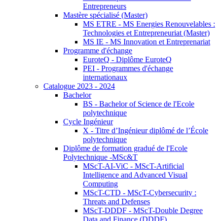
Entrepreneurs
Mastère spécialisé (Master)
MS ETRE - MS Energies Renouvelables :
Technologies et Entrepreneuriat (Master)
MS IE - MS Innovation et Entreprenariat
Programme d'échange
EuroteQ - Diplôme EuroteQ
PEI - Programmes d'échange
internationaux
Catalogue 2023 - 2024
Bachelor
BS - Bachelor of Science de l'Ecole
polytechnique
Cycle Ingénieur
X - Titre d’Ingénieur diplômé de l’École
polytechnique
Diplôme de formation gradué de l'Ecole
Polytechnique -MSc&T
MScT-AI-ViC - MScT-Artificial
Intelligence and Advanced Visual
Computing
MScT-CTD - MScT-Cybersecurity :
Threats and Defenses
MScT-DDDF - MScT-Double Degree
Data and Finance (DDDF)