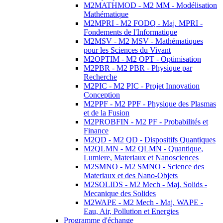
M2MATHMOD - M2 MM - Modélisation
Mathématique
M2MPRI - M2 FODQ - Maj. MPRI -
Fondements de l'Informatique
M2MSV - M2 MSV - Mathématiques
pour les Sciences du Vivant
M2OPTIM - M2 OPT - Optimisation
M2PBR - M2 PBR - Physique par
Recherche
M2PIC - M2 PIC - Projet Innovation
Conception
M2PPF - M2 PPF - Physique des Plasmas
et de la Fusion
M2PROBFIN - M2 PF - Probabilités et
Finance
M2QD - M2 QD - Dispositifs Quantiques
M2QLMN - M2 QLMN - Quantique,
Lumiere, Materiaux et Nanosciences
M2SMNO - M2 SMNO - Science des
Materiaux et des Nano-Objets
M2SOLIDS - M2 Mech - Maj. Solids -
Mecanique des Solides
M2WAPE - M2 Mech - Maj. WAPE -
Eau, Air, Pollution et Energies
Programme d'échange