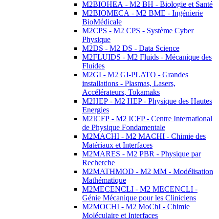
M2BIOHEA - M2 BH - Biologie et Santé
M2BIOMECA - M2 BME - Ingénierie
BioMédicale
M2CPS - M2 CPS - Système Cyber
Physique
M2DS - M2 DS - Data Science
M2FLUIDS - M2 Fluids - Mécanique des
Fluides
M2GI - M2 GI-PLATO - Grandes
installations - Plasmas, Lasers,
Accélérateurs, Tokamaks
M2HEP - M2 HEP - Physique des Hautes
Energies
M2ICFP - M2 ICFP - Centre International
de Physique Fondamentale
M2MACHI - M2 MACHI - Chimie des
Matériaux et Interfaces
M2MARES - M2 PBR - Physique par
Recherche
M2MATHMOD - M2 MM - Modélisation
Mathématique
M2MECENCLI - M2 MECENCLI -
Génie Mécanique pour les Cliniciens
M2MOCHI - M2 MoChI - Chimie
Moléculaire et Interfaces