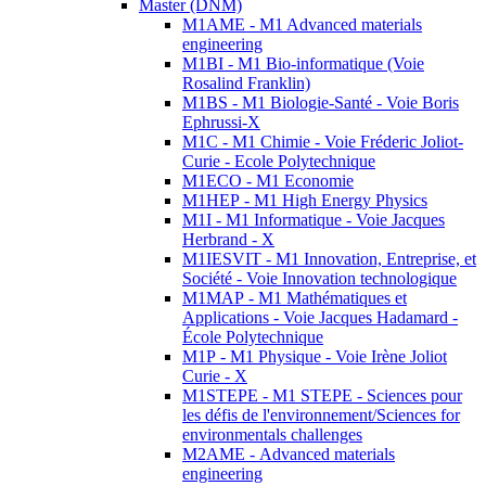
Master (DNM)
M1AME - M1 Advanced materials
engineering
M1BI - M1 Bio-informatique (Voie
Rosalind Franklin)
M1BS - M1 Biologie-Santé - Voie Boris
Ephrussi-X
M1C - M1 Chimie - Voie Fréderic Joliot-
Curie - Ecole Polytechnique
M1ECO - M1 Economie
M1HEP - M1 High Energy Physics
M1I - M1 Informatique - Voie Jacques
Herbrand - X
M1IESVIT - M1 Innovation, Entreprise, et
Société - Voie Innovation technologique
M1MAP - M1 Mathématiques et
Applications - Voie Jacques Hadamard -
École Polytechnique
M1P - M1 Physique - Voie Irène Joliot
Curie - X
M1STEPE - M1 STEPE - Sciences pour
les défis de l'environnement/Sciences for
environmentals challenges
M2AME - Advanced materials
engineering