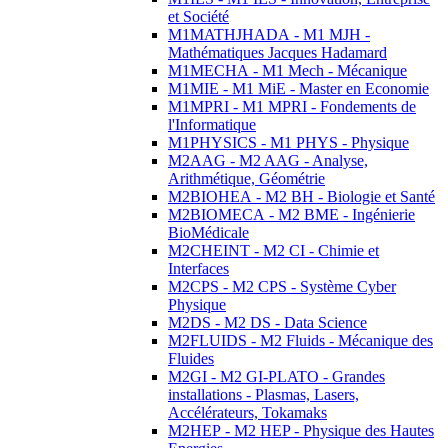
et Société
M1MATHJHADA - M1 MJH -
Mathématiques Jacques Hadamard
M1MECHA - M1 Mech - Mécanique
M1MIE - M1 MiE - Master en Economie
M1MPRI - M1 MPRI - Fondements de
l'Informatique
M1PHYSICS - M1 PHYS - Physique
M2AAG - M2 AAG - Analyse,
Arithmétique, Géométrie
M2BIOHEA - M2 BH - Biologie et Santé
M2BIOMECA - M2 BME - Ingénierie
BioMédicale
M2CHEINT - M2 CI - Chimie et
Interfaces
M2CPS - M2 CPS - Système Cyber
Physique
M2DS - M2 DS - Data Science
M2FLUIDS - M2 Fluids - Mécanique des
Fluides
M2GI - M2 GI-PLATO - Grandes
installations - Plasmas, Lasers,
Accélérateurs, Tokamaks
M2HEP - M2 HEP - Physique des Hautes