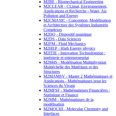
M2BE - Biomechanical Engineering
M2CLEAR - CLimat, Environnement,
Applications et Recherche - Water, Air,
Pollution and Energy
M2CMASIC - Conception, Modélisation
et Architecture des Systèmes Industriels
Complexes
M2DQ - Dispositif quantique
M2DS - Data Sciences
M2FM - Fluid Mechanics
M2HEP - High Energy physics
M2ITIE - Innovation Technologique :
ingénierie et entrepreneuriat
M2M4S - Modélisation Multiphysique
Multiéchelle des Matériaux et des
Structures
M2MAMSV - Master 2 Mathématiques et
Applications - Mathématiques pour les
Sciences du Vivant
M2MFSF - Mathématiques Financières :
Statistique et Finance
M2MM - Mathématiques de la
modélisation
M2MOCHI - Molecular Chemistry and
Interfaces