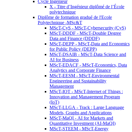
Cycle Ingénieur
X - Titre d’Ingénieur diplômé de l’École
polytechnique
Diplôme de formation gradué de l'Ecole
Polytechnique -MSc&T
MScT-CyS - MScT-Cybersecurity (CyS)
MScT-DDDF - MScT-Double Degree
Data and Finance (DDDF)
MScT-DEPP - MScT-Data and Economics
for Public Policy (DEPP)
MScT-DSAIB - MScT-Data Science and
AI for Business
MScT-EDACF - MScT-Economics, Data
Analytics and Corporate Finance
MScT-EESM - MScT-Environmental
Engineering and Sustainability
Management
MScT-IOT - MScT-Internet of Things :
Innovation and Management Program
(IoT)
MScT-LLGA - Track : Large Language
Models, Graphs and Applications
MScT-MaQI - AI for Markets and
Quantitative Investment (AI-MaQI)
MScT-STEEM - MScT-Energy