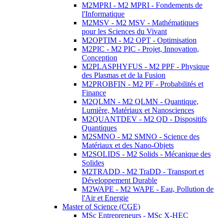
M2MPRI - M2 MPRI - Fondements de
l'Informatique
M2MSV - M2 MSV - Mathématiques
pour les Sciences du Vivant
M2OPTIM - M2 OPT - Optimisation
M2PIC - M2 PIC - Projet, Innovation,
Conception
M2PLASPHYFUS - M2 PPF - Physique
des Plasmas et de la Fusion
M2PROBFIN - M2 PF - Probabilités et
Finance
M2QLMN - M2 QLMN - Quantique,
Lumière, Matériaux et Nanosciences
M2QUANTDEV - M2 QD - Dispositifs
Quantiques
M2SMNO - M2 SMNO - Science des
Matériaux et des Nano-Objets
M2SOLIDS - M2 Solids - Mécanique des
Solides
M2TRADD - M2 TraDD - Transport et
Développement Durable
M2WAPE - M2 WAPE - Eau, Pollution de
l'Air et Energie
Master of Science (CGE)
MSc Entrepreneurs - MSc X-HEC