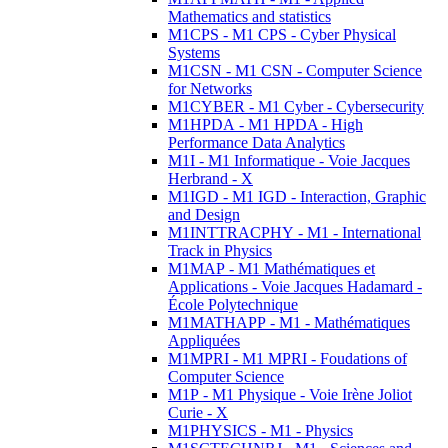
Mathematics and statistics
M1CPS - M1 CPS - Cyber Physical
Systems
M1CSN - M1 CSN - Computer Science
for Networks
M1CYBER - M1 Cyber - Cybersecurity
M1HPDA - M1 HPDA - High
Performance Data Analytics
M1I - M1 Informatique - Voie Jacques
Herbrand - X
M1IGD - M1 IGD - Interaction, Graphic
and Design
M1INTTRACPHY - M1 - International
Track in Physics
M1MAP - M1 Mathématiques et
Applications - Voie Jacques Hadamard -
École Polytechnique
M1MATHAPP - M1 - Mathématiques
Appliquées
M1MPRI - M1 MPRI - Foudations of
Computer Science
M1P - M1 Physique - Voie Irène Joliot
Curie - X
M1PHYSICS - M1 - Physics