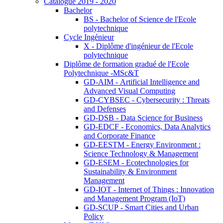
Catalogue 2019 - 2020
Bachelor
BS - Bachelor of Science de l'Ecole
polytechnique
Cycle Ingénieur
X - Diplôme d'ingénieur de l'Ecole
polytechnique
Diplôme de formation gradué de l'Ecole
Polytechnique -MSc&T
GD-AIM - Artificial Intelligence and
Advanced Visual Computing
GD-CYBSEC - Cybersecurity : Threats
and Defenses
GD-DSB - Data Science for Business
GD-EDCF - Economics, Data Analytics
and Corporate Finance
GD-EESTM - Energy Environment :
Science Technology & Management
GD-ESEM - Ecotechnologies for
Sustainability & Environment
Management
GD-IOT - Internet of Things : Innovation
and Management Program (IoT)
GD-SCUP - Smart Cities and Urban
Policy