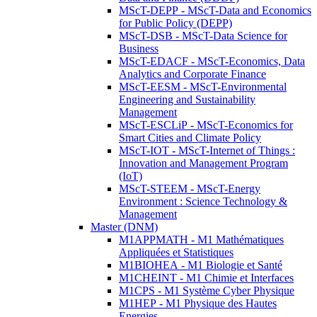
MScT-DEPP - MScT-Data and Economics
for Public Policy (DEPP)
MScT-DSB - MScT-Data Science for
Business
MScT-EDACF - MScT-Economics, Data
Analytics and Corporate Finance
MScT-EESM - MScT-Environmental
Engineering and Sustainability
Management
MScT-ESCLiP - MScT-Economics for
Smart Cities and Climate Policy
MScT-IOT - MScT-Internet of Things :
Innovation and Management Program
(IoT)
MScT-STEEM - MScT-Energy
Environment : Science Technology &
Management
Master (DNM)
M1APPMATH - M1 Mathématiques
Appliquées et Statistiques
M1BIOHEA - M1 Biologie et Santé
M1CHEINT - M1 Chimie et Interfaces
M1CPS - M1 Système Cyber Physique
M1HEP - M1 Physique des Hautes
Energies