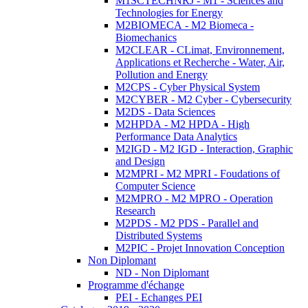
M1SCTECHNRJ - M1 - Sciences and
Technologies for Energy
M2BIOMECA - M2 Biomeca -
Biomechanics
M2CLEAR - CLimat, Environnement,
Applications et Recherche - Water, Air,
Pollution and Energy
M2CPS - Cyber Physical System
M2CYBER - M2 Cyber - Cybersecurity
M2DS - Data Sciences
M2HPDA - M2 HPDA - High
Performance Data Analytics
M2IGD - M2 IGD - Interaction, Graphic
and Design
M2MPRI - M2 MPRI - Foudations of
Computer Science
M2MPRO - M2 MPRO - Operation
Research
M2PDS - M2 PDS - Parallel and
Distributed Systems
M2PIC - Projet Innovation Conception
Non Diplomant
ND - Non Diplomant
Programme d'échange
PEI - Echanges PEI