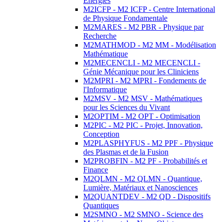
Energies
M2ICFP - M2 ICFP - Centre International
de Physique Fondamentale
M2MARES - M2 PBR - Physique par
Recherche
M2MATHMOD - M2 MM - Modélisation
Mathématique
M2MECENCLI - M2 MECENCLI -
Génie Mécanique pour les Cliniciens
M2MPRI - M2 MPRI - Fondements de
l'Informatique
M2MSV - M2 MSV - Mathématiques
pour les Sciences du Vivant
M2OPTIM - M2 OPT - Optimisation
M2PIC - M2 PIC - Projet, Innovation,
Conception
M2PLASPHYFUS - M2 PPF - Physique
des Plasmas et de la Fusion
M2PROBFIN - M2 PF - Probabilités et
Finance
M2QLMN - M2 QLMN - Quantique,
Lumière, Matériaux et Nanosciences
M2QUANTDEV - M2 QD - Dispositifs
Quantiques
M2SMNO - M2 SMNO - Science des