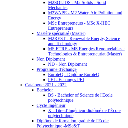
M2SOLIDS - M2 Solids - Solid
Mechanics
M2WAPE - M2 Water, Air, Pollution and
Energy
MSc Entrepreneurs - MSc X-HEC
Entrepreneurs
Mastère spécialisé (Master)
M2REST - Renewable Energy, Science
and Technology
MS ETRE - MS Energies Renouvelables :
Technologies & Entrepreneuriat (Master)
Non Diplomant
ND - Non Diplomant
Programme d'échange
EuroteQ - Diplôme EuroteQ
PEI - Echanges PEI
Catalogue 2021 - 2022
Bachelor
BS - Bachelor of Science de l'Ecole
polytechnique
Cycle Ingénieur
X - Titre d’Ingénieur diplômé de l’École
polytechnique
Diplôme de formation gradué de l'Ecole
Polytechnique -MSc&T