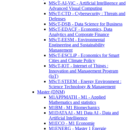
MScT-AI-ViC - Artificial Intelligence and
Advanced Visual Computing
MScT-CTD - Cybersecurity : Threats and
Defenses
MScT-DSB - Data Science for Business
MScT-EDACF - Economics, Data
Analytics and Corporate Finance
MScT-EESM - Environmental
Engineering and Sustainability
Management
MScT-ESCLiP - Economics for Smart
Cities and Climate Policy
MScT-IOT - Internet of Things :
Innovation and Management Program
(IoT)
MScT-STEEM - Energy Environment :
Science Technology & Management
Master (DNM)
M1APPMATH - M1 - Applied
Mathematics and statistics
M1BM - M1 Biomechanics
M1DATAAI - M1 Data AI - Data and
Artificial Intelligence
M1ECO - M1 Economie
M1ENERG - Master 1 Énergie