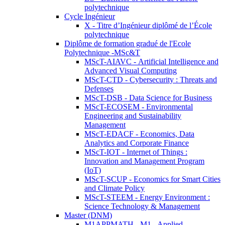
polytechnique
Cycle Ingénieur
X - Titre d’Ingénieur diplômé de l’École
polytechnique
Diplôme de formation gradué de l'Ecole
Polytechnique -MSc&T
MScT-AIAVC - Artificial Intelligence and
Advanced Visual Computing
MScT-CTD - Cybersecurity : Threats and
Defenses
MScT-DSB - Data Science for Business
MScT-ECOSEM - Environmental
Engineering and Sustainability
Management
MScT-EDACF - Economics, Data
Analytics and Corporate Finance
MScT-IOT - Internet of Things :
Innovation and Management Program
(IoT)
MScT-SCUP - Economics for Smart Cities
and Climate Policy
MScT-STEEM - Energy Environment :
Science Technology & Management
Master (DNM)
M1APPMATH - M1 - Applied