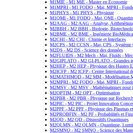
M1MIE - M1 MiE - Master en Economie
M1MPRI - M1 FODQ - Maj. MPRI - Fondeme
M1PHYS - M1 PHYS - Physique
M1QMI - M1 FODQ - Maj. QMI - Quantique
M2AAG - M2 AAG - Analyse, Arithmétique
M2BBH - M2 BBH - Biologie, Biotechnolog
M2BME - M2 BME - Ingénierie BioMédica
M2CHI - M2 CHI - Chimie et Interfaces
M2CPS - M2 CCSN - Maj. CPS - Système 
M2DS - M2 DS - Science des données
M2FLUIDS - M2 Mech - Maj. Fluids - Meca
M2GIPLATO - M2 GI-PLATO - Grandes instal
M2HEP - M2 HEP - Physique des Hautes E
M2ICFP - M2 ICFP - Centre International 
M2MATHMOD - M2 MM - Modélisation M
M2MPRI - M2 FODQ - Maj. MPRI - Fondeme
M2MSV - M2 MSV - Mathématiques pour le
M2OPTIM - M2 OPT - Optimisation
M2PBR - M2 PBR - Physique par Recherc
M2PIC - M2 PIC - Projet Innovation Conce
M2PPF - M2 PPF - Physique des Plasmas et
M2PROBFIN - M2 PF - Probabilités et Fin
M2QD - M2 QD - Dispositifs Quantiques
M2QLMN - M2 QLMN - Quantique, Lumiere
M2SMNO - M2 SMNO - Science des Materi