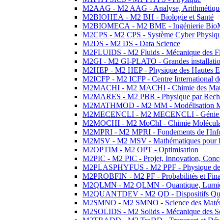
M2AAG - M2 AAG - Analyse, Arithmétique
M2BIOHEA - M2 BH - Biologie et Santé
M2BIOMECA - M2 BME - Ingénierie BioM
M2CPS - M2 CPS - Système Cyber Physiq
M2DS - M2 DS - Data Science
M2FLUIDS - M2 Fluids - Mécanique des Fl
M2GI - M2 GI-PLATO - Grandes installation
M2HEP - M2 HEP - Physique des Hautes E
M2ICFP - M2 ICFP - Centre International 
M2MACHI - M2 MACHI - Chimie des Matéri
M2MARES - M2 PBR - Physique par Rech
M2MATHMOD - M2 MM - Modélisation M
M2MECENCLI - M2 MECENCLI - Génie Méc
M2MOCHI - M2 MoChI - Chimie Moléculaire
M2MPRI - M2 MPRI - Fondements de l'Inf
M2MSV - M2 MSV - Mathématiques pour le
M2OPTIM - M2 OPT - Optimisation
M2PIC - M2 PIC - Projet, Innovation, Conc
M2PLASPHYFUS - M2 PPF - Physique des P
M2PROBFIN - M2 PF - Probabilités et Fin
M2QLMN - M2 QLMN - Quantique, Lumière
M2QUANTDEV - M2 QD - Dispositifs Qua
M2SMNO - M2 SMNO - Science des Matéri
M2SOLIDS - M2 Solids - Mécanique des So