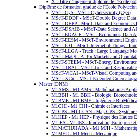
X - Titre d’Ingénieur diplômé de l’École po
Diplôme de formation gradué de l'Ecole Polytec
MScT-CyS - MScT-Cybersecurity (CyS)
MScT-DDDF - MScT-Double Degree Data 
MScT-DEPP - MScT-Data and Economics fo
MScT-DSAIB - MScT-Data Science and AI 
MScT-EDACF - MScT-Economics, Data Anal
MScT-EESM - MScT-Environmental Enginee
MScT-IOT - MScT-Internet of Things : Inn
MScT-LLGA - Track : Large Language Mode
MScT-MaQI - AI for Markets and Quantitat
MScT-STEEM - MScT-Energy Environment 
MScT-TRAI - MScT-Trust and Responsible
MScT-ViCAI - MScT-Visual Computing and
MScT-XCin - MScT-Extended Cinematogr
Master (DNM)
M1AMS - M1 AMS - Mathématiques Appliqué
M1BBH - M1 BBH - Biologie, Biotechnolog
M1BME - M1 BME - Ingénierie BioMédica
M1CHI - M1 CHI - Chimie et Interfaces
M1CPS - M1 CCSN - Maj. CPS - Système 
M1HEP - M1 HEP - Physique des Hautes E
M1IES - M1 IES - Innovation, Entreprise et
M1MATHJHADA - M1 MJH - Mathematiqu
M1MEC - M1 Mech - Mecanique