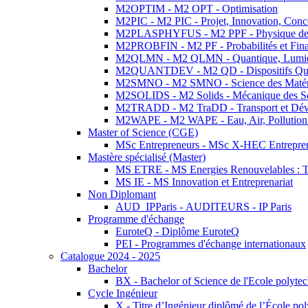
M2OPTIM - M2 OPT - Optimisation
M2PIC - M2 PIC - Projet, Innovation, Conc
M2PLASPHYFUS - M2 PPF - Physique des P
M2PROBFIN - M2 PF - Probabilités et Fin
M2QLMN - M2 QLMN - Quantique, Lumière
M2QUANTDEV - M2 QD - Dispositifs Qua
M2SMNO - M2 SMNO - Science des Matéri
M2SOLIDS - M2 Solids - Mécanique des So
M2TRADD - M2 TraDD - Transport et Dév
M2WAPE - M2 WAPE - Eau, Air, Pollution 
Master of Science (CGE)
MSc Entrepreneurs - MSc X-HEC Entrepre
Mastère spécialisé (Master)
MS ETRE - MS Energies Renouvelables : Tec
MS IE - MS Innovation et Entreprenariat
Non Diplomant
AUD_IPParis - AUDITEURS - IP Paris
Programme d'échange
EuroteQ - Diplôme EuroteQ
PEI - Programmes d'échange internationaux
Catalogue 2024 - 2025
Bachelor
BX - Bachelor of Science de l'Ecole polyte
Cycle Ingénieur
X - Titre d’Ingénieur diplômé de l’École po