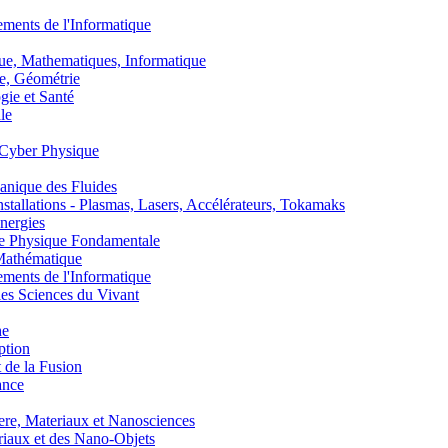
nts de l'Informatique
, Mathematiques, Informatique
, Géométrie
ie et Santé
le
Cyber Physique
nique des Fluides
lations - Plasmas, Lasers, Accélérateurs, Tokamaks
nergies
de Physique Fondamentale
athématique
nts de l'Informatique
s Sciences du Vivant
he
ption
 de la Fusion
ance
, Materiaux et Nanosciences
aux et des Nano-Objets