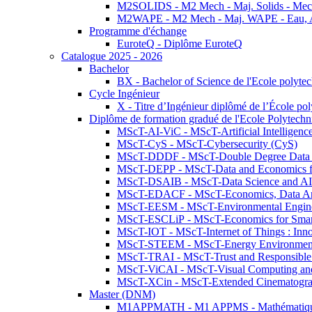
M2SOLIDS - M2 Mech - Maj. Solids - Meca
M2WAPE - M2 Mech - Maj. WAPE - Eau, Air
Programme d'échange
EuroteQ - Diplôme EuroteQ
Catalogue 2025 - 2026
Bachelor
BX - Bachelor of Science de l'Ecole polyte
Cycle Ingénieur
X - Titre d’Ingénieur diplômé de l’École po
Diplôme de formation gradué de l'Ecole Polytec
MScT-AI-ViC - MScT-Artificial Intelligen
MScT-CyS - MScT-Cybersecurity (CyS)
MScT-DDDF - MScT-Double Degree Data 
MScT-DEPP - MScT-Data and Economics fo
MScT-DSAIB - MScT-Data Science and AI 
MScT-EDACF - MScT-Economics, Data Anal
MScT-EESM - MScT-Environmental Enginee
MScT-ESCLiP - MScT-Economics for Smart 
MScT-IOT - MScT-Internet of Things : Inn
MScT-STEEM - MScT-Energy Environment 
MScT-TRAI - MScT-Trust and Responsible
MScT-ViCAI - MScT-Visual Computing and
MScT-XCin - MScT-Extended Cinematogr
Master (DNM)
M1APPMATH - M1 APPMS - Mathématiques A