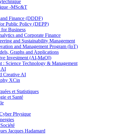
lytechnique
hnique -MSc&T
and Finance (DDDF)
r Public Policy (DEPP)
for Business
ytics and Corporate Finance
ring and Sustainability Management
ovation and Management Program (IoT)
ls, Graphs and Applications
ive Investment (AI-MaQI)
: Science Technology & Management
 AI
 Creative AI
aphy XCin
es et Statistiques
ie et Santé
le
Cyber Physique
nergies
 Société
es Jacques Hadamard