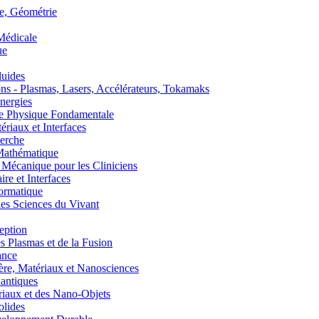
, Géométrie
édicale
ue
uides
s - Plasmas, Lasers, Accélérateurs, Tokamaks
nergies
de Physique Fondamentale
aux et Interfaces
erche
athématique
anique pour les Cliniciens
 et Interfaces
ormatique
s Sciences du Vivant
eption
lasmas et de la Fusion
ance
, Matériaux et Nanosciences
ntiques
aux et des Nano-Objets
lides