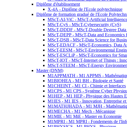
Diplôme d'établissement
X-4A - Diplôme de l'Ecole polytechnique
Diplôme de formation gradué de l'Ecole Polytec
MScT-AI-ViC - MScT-Artificial Intelligen
MScT-CyS - MScT-Cybersecurity (CyS)
MScT-DDDF - MScT-Double Degree Data 
MScT-DEPP - MScT-Data and Economics fo
MScT-DSB - MScT-Data Science for Busin
MScT-EDACF - MScT-Economics, Data Anal
MScT-EESM - MScT-Environmental Enginee
MScT-ESCLiP - MScT-Economics for Smart 
MScT-IOT - MScT-Internet of Things : Inn
MScT-STEEM - MScT-Energy Environment 
Master (DNM)
M1APPMATH - M1 APPMS - Mathématiques A
M1BIOHEA - M1 BH - Biologie et Santé
M1CHEINT - M1 CI - Chimie et Interfaces
M1CPS - M1 CPS - Système Cyber Physiq
M1HEP - M1 HEP - Physique des Hautes E
M1IES - M1 IES - Innovation, Entreprise et
M1MATHJHADA - M1 MJH - Mathématiqu
M1MECHA - M1 Mech - Mécanique
M1MIE - M1 MiE - Master en Economie
M1MPRI - M1 MPRI - Fondements de l'Inf
M1PHYSICS - M1 PHYS - Physique