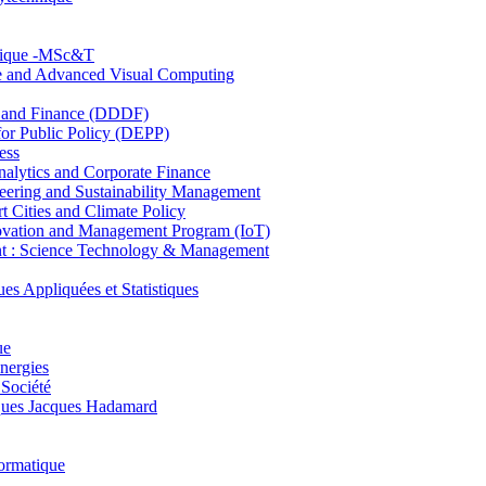
hnique -MSc&T
ce and Advanced Visual Computing
and Finance (DDDF)
r Public Policy (DEPP)
ess
ytics and Corporate Finance
ring and Sustainability Management
Cities and Climate Policy
ovation and Management Program (IoT)
: Science Technology & Management
ppliquées et Statistiques
ue
nergies
 Société
es Jacques Hadamard
ormatique