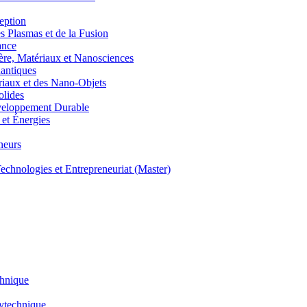
eption
lasmas et de la Fusion
ance
, Matériaux et Nanosciences
ntiques
aux et des Nano-Objets
lides
eloppement Durable
et Énergies
neurs
hnologies et Entrepreneuriat (Master)
chnique
lytechnique