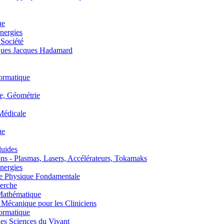
ue
nergies
 Société
es Jacques Hadamard
ormatique
, Géométrie
édicale
ue
uides
s - Plasmas, Lasers, Accélérateurs, Tokamaks
nergies
de Physique Fondamentale
erche
athématique
anique pour les Cliniciens
ormatique
s Sciences du Vivant