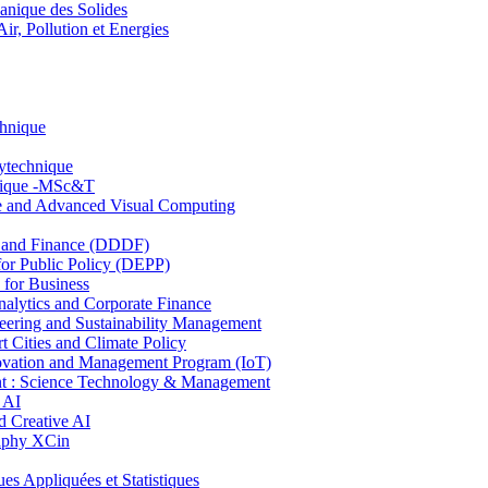
nique des Solides
, Pollution et Energies
chnique
lytechnique
hnique -MSc&T
ce and Advanced Visual Computing
and Finance (DDDF)
r Public Policy (DEPP)
for Business
ytics and Corporate Finance
ring and Sustainability Management
Cities and Climate Policy
ovation and Management Program (IoT)
: Science Technology & Management
 AI
 Creative AI
aphy XCin
ppliquées et Statistiques