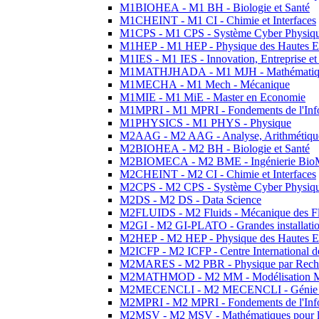
M1BIOHEA - M1 BH - Biologie et Santé
M1CHEINT - M1 CI - Chimie et Interfaces
M1CPS - M1 CPS - Système Cyber Physiq
M1HEP - M1 HEP - Physique des Hautes E
M1IES - M1 IES - Innovation, Entreprise et
M1MATHJHADA - M1 MJH - Mathématiqu
M1MECHA - M1 Mech - Mécanique
M1MIE - M1 MiE - Master en Economie
M1MPRI - M1 MPRI - Fondements de l'Inf
M1PHYSICS - M1 PHYS - Physique
M2AAG - M2 AAG - Analyse, Arithmétique
M2BIOHEA - M2 BH - Biologie et Santé
M2BIOMECA - M2 BME - Ingénierie BioM
M2CHEINT - M2 CI - Chimie et Interfaces
M2CPS - M2 CPS - Système Cyber Physiq
M2DS - M2 DS - Data Science
M2FLUIDS - M2 Fluids - Mécanique des Fl
M2GI - M2 GI-PLATO - Grandes installation
M2HEP - M2 HEP - Physique des Hautes E
M2ICFP - M2 ICFP - Centre International 
M2MARES - M2 PBR - Physique par Rech
M2MATHMOD - M2 MM - Modélisation M
M2MECENCLI - M2 MECENCLI - Génie Méc
M2MPRI - M2 MPRI - Fondements de l'Inf
M2MSV - M2 MSV - Mathématiques pour le