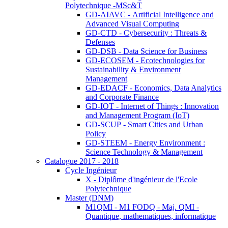
Polytechnique -MSc&T
GD-AIAVC - Artificial Intelligence and
Advanced Visual Computing
GD-CTD - Cybersecurity : Threats &
Defenses
GD-DSB - Data Science for Business
GD-ECOSEM - Ecotechnologies for
Sustainability & Environment
Management
GD-EDACF - Economics, Data Analytics
and Corporate Finance
GD-IOT - Internet of Things : Innovation
and Management Program (IoT)
GD-SCUP - Smart Cities and Urban
Policy
GD-STEEM - Energy Environment :
Science Technology & Management
Catalogue 2017 - 2018
Cycle Ingénieur
X - Diplôme d'ingénieur de l'Ecole
Polytechnique
Master (DNM)
M1QMI - M1 FODQ - Maj. QMI -
Quantique, mathematiques, informatique