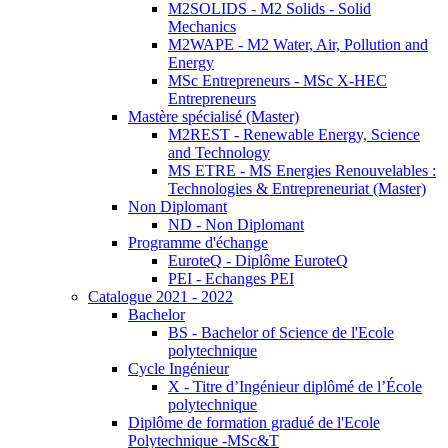
M2SOLIDS - M2 Solids - Solid
Mechanics
M2WAPE - M2 Water, Air, Pollution and
Energy
MSc Entrepreneurs - MSc X-HEC
Entrepreneurs
Mastère spécialisé (Master)
M2REST - Renewable Energy, Science
and Technology
MS ETRE - MS Energies Renouvelables :
Technologies & Entrepreneuriat (Master)
Non Diplomant
ND - Non Diplomant
Programme d'échange
EuroteQ - Diplôme EuroteQ
PEI - Echanges PEI
Catalogue 2021 - 2022
Bachelor
BS - Bachelor of Science de l'Ecole
polytechnique
Cycle Ingénieur
X - Titre d’Ingénieur diplômé de l’École
polytechnique
Diplôme de formation gradué de l'Ecole
Polytechnique -MSc&T