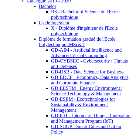
Catalogue 2019 - 2020
Bachelor
BS - Bachelor of Science de l'Ecole
polytechnique
Cycle Ingénieur
X - Diplôme d'ingénieur de l'Ecole
polytechnique
Diplôme de formation gradué de l'Ecole
Polytechnique -MSc&T
GD-AIM - Artificial Intelligence and
Advanced Visual Computing
GD-CYBSEC - Cybersecurity : Threats
and Defenses
GD-DSB - Data Science for Business
GD-EDCF - Economics, Data Analytics
and Corporate Finance
GD-EESTM - Energy Environment :
Science Technology & Management
GD-ESEM - Ecotechnologies for
Sustainability & Environment
Management
GD-IOT - Internet of Things : Innovation
and Management Program (IoT)
GD-SCUP - Smart Cities and Urban
Policy