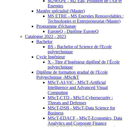
M2WAPE - M2 Eau, Pollution de l'Air et
Energies
Mastère spécialisé (Master)
MS ETRE - MS Energies Renouvelables :
Technologies et Entrepreneuriat (Master)
Programme d'échange
EuroteQ - Diplôme EuroteQ
Catalogue 2022 - 2023
Bachelor
BS - Bachelor of Science de l'Ecole
polytechnique
Cycle Ingénieur
X - Titre d’Ingénieur diplômé de l’École
polytechnique
Diplôme de formation gradué de l'Ecole
Polytechnique -MSc&T
MScT-AI-ViC - MScT-Artificial
Intelligence and Advanced Visual
Computing
MScT-CTD - MScT-Cybersecurity :
Threats and Defenses
MScT-DSB - MScT-Data Science for
Business
MScT-EDACF - MScT-Economics, Data
Analytics and Corporate Finance