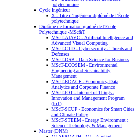
polytechnique
Cycle Ingénieur
X - Titre d’Ingénieur diplômé de l’École
polytechnique
Diplôme de formation gradué de l'Ecole
Polytechnique -MSc&T
MScT-AIAVC - Artificial Intelligence and
Advanced Visual Computing
MScT-CTD - Cybersecurity : Threats and
Defenses
MScT-DSB - Data Science for Business
MScT-ECOSEM - Environmental
Engineering and Sustainability
Management
MScT-EDACF - Economics, Data
Analytics and Corporate Finance
MScT-IOT - Internet of Things :
Innovation and Management Program
(IoT)
MScT-SCUP - Economics for Smart Cities
and Climate Policy
MScT-STEEM - Energy Environment :
Science Technology & Management
Master (DNM)
M1APPMATH - M1 - Applied