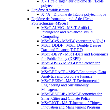
X - Titre d’Ingénieur diplômé de l’École
polytechnique
Diplôme d'établissement
X-4A - Diplôme de l'Ecole polytechnique
Diplôme de formation gradué de l'Ecole
Polytechnique -MSc&T
MScT-AI-ViC - MScT-Artificial
Intelligence and Advanced Visual
Computing
MScT-CyS - MScT-Cybersecurity (CyS)
MScT-DDDF - MScT-Double Degree
Data and Finance (DDDF)
MScT-DEPP - MScT-Data and Economics
for Public Policy (DEPP)
MScT-DSB - MScT-Data Science for
Business
MScT-EDACF - MScT-Economics, Data
Analytics and Corporate Finance
MScT-EESM - MScT-Environmental
Engineering and Sustainability
Management
MScT-ESCLiP - MScT-Economics for
Smart Cities and Climate Policy
MScT-IOT - MScT-Internet of Things :
Innovation and Management Program