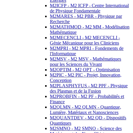
Energies
M2ICFP - M2 ICFP - Centre International
de Physique Fondamentale
M2MARES - M2 PBR - Physique par
Recherche
M2MATHMOD - M2 MM - Modélisation
Mathématique
M2MECENCLI - M2 MECENCLI -
Génie Mécanique pour les Cliniciens
M2MPRI - M2 MPRI - Fondements de
l'Informatique
M2MSV - M2 MSV - Mathématiques
pour les Sciences du Vivant
M2OPTIM - M2 OPT - Optimisation
M2PIC - M2 PIC - Projet, Innovation,
Conception
M2PLASPHYFUS - M2 PPF - Physique
des Plasmas et de la Fusion
M2PROBFIN - M2 PF - Probabilités et
Finance
M2QLMN - M2 QLMN - Quantique,
Lumière, Matériaux et Nanosciences
M2QUANTDEV - M2 QD - Dispositifs
Quantiques
M2SMNO - M2 SMNO - Science des