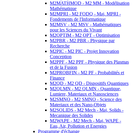
M2MATHMOD - M2 MM - Modélisation
Mathématique
M2MPRI - M2 FODQ - Maj. MPRI -
Fondements de l'Informatique
M2MSV - M2 MSV - Mathématiques
pour les Sciences du Vivant
M2OPTIM - M2 OPT - Optimisation
M2PBR - M2 PBR - Physique par
Recherche
M2PIC - M2 PIC - Projet Innovation
Conception
M2PPF - M2 PPF - Physique des Plasmas
et de la Fusion
M2PROBFIN - M2 PF - Probabilités et
Finance
M2QD - M2 QD - Dispositifs Quantiques
M2QLMN - M2 QLMN - Quantique,
Lumiere, Materiaux et Nanosciences
M2SMNO - M2 SMNO - Science des
Materiaux et des Nano-Objets
M2SOLIDS - M2 Mech - Maj. Solids -
Mecanique des Solides
M2WAPE - M2 Mech - Maj. WAPE -
Eau, Air, Pollution et Energies
Programme d'échange