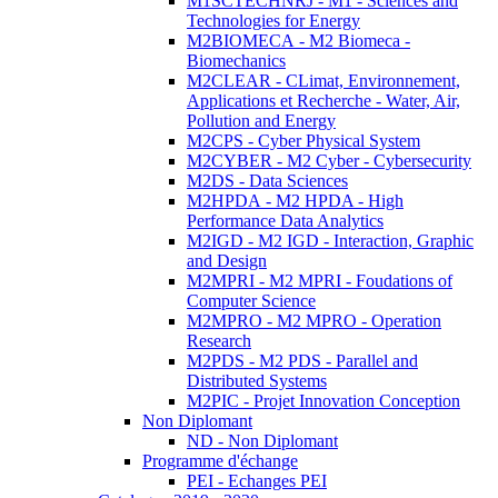
M1SCTECHNRJ - M1 - Sciences and
Technologies for Energy
M2BIOMECA - M2 Biomeca -
Biomechanics
M2CLEAR - CLimat, Environnement,
Applications et Recherche - Water, Air,
Pollution and Energy
M2CPS - Cyber Physical System
M2CYBER - M2 Cyber - Cybersecurity
M2DS - Data Sciences
M2HPDA - M2 HPDA - High
Performance Data Analytics
M2IGD - M2 IGD - Interaction, Graphic
and Design
M2MPRI - M2 MPRI - Foudations of
Computer Science
M2MPRO - M2 MPRO - Operation
Research
M2PDS - M2 PDS - Parallel and
Distributed Systems
M2PIC - Projet Innovation Conception
Non Diplomant
ND - Non Diplomant
Programme d'échange
PEI - Echanges PEI