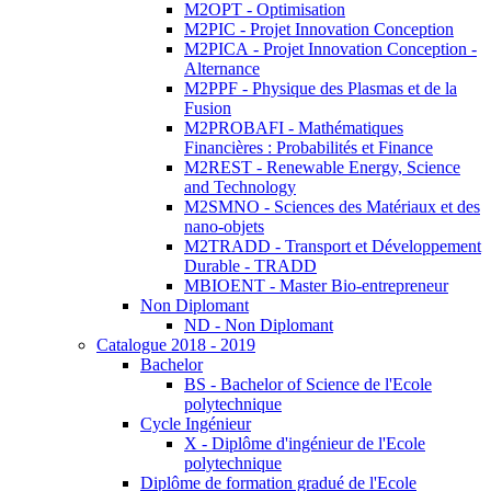
M2OPT - Optimisation
M2PIC - Projet Innovation Conception
M2PICA - Projet Innovation Conception -
Alternance
M2PPF - Physique des Plasmas et de la
Fusion
M2PROBAFI - Mathématiques
Financières : Probabilités et Finance
M2REST - Renewable Energy, Science
and Technology
M2SMNO - Sciences des Matériaux et des
nano-objets
M2TRADD - Transport et Développement
Durable - TRADD
MBIOENT - Master Bio-entrepreneur
Non Diplomant
ND - Non Diplomant
Catalogue 2018 - 2019
Bachelor
BS - Bachelor of Science de l'Ecole
polytechnique
Cycle Ingénieur
X - Diplôme d'ingénieur de l'Ecole
polytechnique
Diplôme de formation gradué de l'Ecole