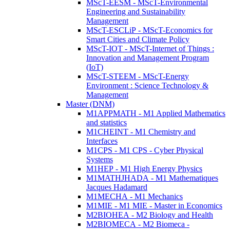
MScT-EESM - MScT-Environmental
Engineering and Sustainability
Management
MScT-ESCLiP - MScT-Economics for
Smart Cities and Climate Policy
MScT-IOT - MScT-Internet of Things :
Innovation and Management Program
(IoT)
MScT-STEEM - MScT-Energy
Environment : Science Technology &
Management
Master (DNM)
M1APPMATH - M1 Applied Mathematics
and statistics
M1CHEINT - M1 Chemistry and
Interfaces
M1CPS - M1 CPS - Cyber Physical
Systems
M1HEP - M1 High Energy Physics
M1MATHJHADA - M1 Mathematiques
Jacques Hadamard
M1MECHA - M1 Mechanics
M1MIE - M1 MIE - Master in Economics
M2BIOHEA - M2 Biology and Health
M2BIOMECA - M2 Biomeca -