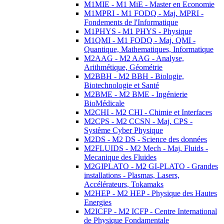
M1MIE - M1 MiE - Master en Economie
M1MPRI - M1 FODQ - Maj. MPRI -
Fondements de l'Informatique
M1PHYS - M1 PHYS - Physique
M1QMI - M1 FODQ - Maj. QMI -
Quantique, Mathematiques, Informatique
M2AAG - M2 AAG - Analyse,
Arithmétique, Géométrie
M2BBH - M2 BBH - Biologie,
Biotechnologie et Santé
M2BME - M2 BME - Ingénierie
BioMédicale
M2CHI - M2 CHI - Chimie et Interfaces
M2CPS - M2 CCSN - Maj. CPS -
Système Cyber Physique
M2DS - M2 DS - Science des données
M2FLUIDS - M2 Mech - Maj. Fluids -
Mecanique des Fluides
M2GIPLATO - M2 GI-PLATO - Grandes
installations - Plasmas, Lasers,
Accélérateurs, Tokamaks
M2HEP - M2 HEP - Physique des Hautes
Energies
M2ICFP - M2 ICFP - Centre International
de Physique Fondamentale