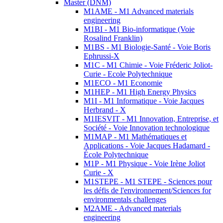
Master (DNM)
M1AME - M1 Advanced materials
engineering
M1BI - M1 Bio-informatique (Voie
Rosalind Franklin)
M1BS - M1 Biologie-Santé - Voie Boris
Ephrussi-X
M1C - M1 Chimie - Voie Fréderic Joliot-
Curie - Ecole Polytechnique
M1ECO - M1 Economie
M1HEP - M1 High Energy Physics
M1I - M1 Informatique - Voie Jacques
Herbrand - X
M1IESVIT - M1 Innovation, Entreprise, et
Société - Voie Innovation technologique
M1MAP - M1 Mathématiques et
Applications - Voie Jacques Hadamard -
École Polytechnique
M1P - M1 Physique - Voie Irène Joliot
Curie - X
M1STEPE - M1 STEPE - Sciences pour
les défis de l'environnement/Sciences for
environmentals challenges
M2AME - Advanced materials
engineering