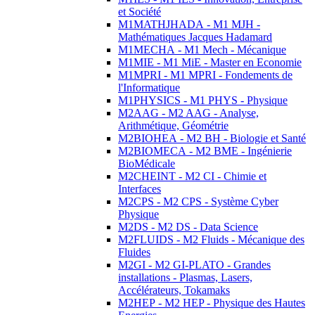
et Société
M1MATHJHADA - M1 MJH -
Mathématiques Jacques Hadamard
M1MECHA - M1 Mech - Mécanique
M1MIE - M1 MiE - Master en Economie
M1MPRI - M1 MPRI - Fondements de
l'Informatique
M1PHYSICS - M1 PHYS - Physique
M2AAG - M2 AAG - Analyse,
Arithmétique, Géométrie
M2BIOHEA - M2 BH - Biologie et Santé
M2BIOMECA - M2 BME - Ingénierie
BioMédicale
M2CHEINT - M2 CI - Chimie et
Interfaces
M2CPS - M2 CPS - Système Cyber
Physique
M2DS - M2 DS - Data Science
M2FLUIDS - M2 Fluids - Mécanique des
Fluides
M2GI - M2 GI-PLATO - Grandes
installations - Plasmas, Lasers,
Accélérateurs, Tokamaks
M2HEP - M2 HEP - Physique des Hautes