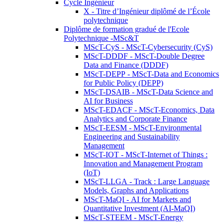
Cycle Ingénieur
X - Titre d’Ingénieur diplômé de l’École
polytechnique
Diplôme de formation gradué de l'Ecole
Polytechnique -MSc&T
MScT-CyS - MScT-Cybersecurity (CyS)
MScT-DDDF - MScT-Double Degree
Data and Finance (DDDF)
MScT-DEPP - MScT-Data and Economics
for Public Policy (DEPP)
MScT-DSAIB - MScT-Data Science and
AI for Business
MScT-EDACF - MScT-Economics, Data
Analytics and Corporate Finance
MScT-EESM - MScT-Environmental
Engineering and Sustainability
Management
MScT-IOT - MScT-Internet of Things :
Innovation and Management Program
(IoT)
MScT-LLGA - Track : Large Language
Models, Graphs and Applications
MScT-MaQI - AI for Markets and
Quantitative Investment (AI-MaQI)
MScT-STEEM - MScT-Energy