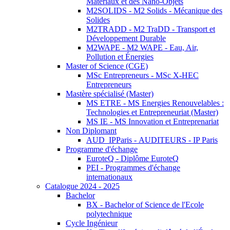
Matériaux et des Nano-Objets
M2SOLIDS - M2 Solids - Mécanique des
Solides
M2TRADD - M2 TraDD - Transport et
Développement Durable
M2WAPE - M2 WAPE - Eau, Air,
Pollution et Énergies
Master of Science (CGE)
MSc Entrepreneurs - MSc X-HEC
Entrepreneurs
Mastère spécialisé (Master)
MS ETRE - MS Energies Renouvelables :
Technologies et Entrepreneuriat (Master)
MS IE - MS Innovation et Entreprenariat
Non Diplomant
AUD_IPParis - AUDITEURS - IP Paris
Programme d'échange
EuroteQ - Diplôme EuroteQ
PEI - Programmes d'échange
internationaux
Catalogue 2024 - 2025
Bachelor
BX - Bachelor of Science de l'Ecole
polytechnique
Cycle Ingénieur