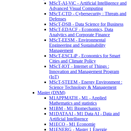
MScT-AI-ViC - Artificial Intelligence and
Advanced Visual Computing
MScT-CTD - Cybersecurity : Threats and
Defenses
MScT-DSB - Data Science for Business
MScT-EDACF - Economics, Data
Analytics and Corporate Finance
MScT-EESM - Environmental
Engineering and Sustainability
Management
MScT-ESCLiP - Economics for Smart
Cities and Climate Policy
MScT-IOT - Internet of Things :
Innovation and Management Program
(IoT)
MScT-STEEM - Energy Environment :
Science Technology & Management
Master (DNM)
M1APPMATH - M1 - Applied
Mathematics and statistics
M1BM - M1 Biomechanics
M1DATAAI - M1 Data AI - Data and
Artificial Intelligence
M1ECO - M1 Economie
M1ENERG - Master 1 Énergie