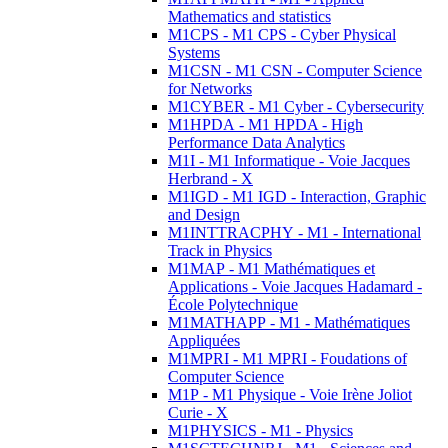
Mathematics and statistics
M1CPS - M1 CPS - Cyber Physical
Systems
M1CSN - M1 CSN - Computer Science
for Networks
M1CYBER - M1 Cyber - Cybersecurity
M1HPDA - M1 HPDA - High
Performance Data Analytics
M1I - M1 Informatique - Voie Jacques
Herbrand - X
M1IGD - M1 IGD - Interaction, Graphic
and Design
M1INTTRACPHY - M1 - International
Track in Physics
M1MAP - M1 Mathématiques et
Applications - Voie Jacques Hadamard -
École Polytechnique
M1MATHAPP - M1 - Mathématiques
Appliquées
M1MPRI - M1 MPRI - Foudations of
Computer Science
M1P - M1 Physique - Voie Irène Joliot
Curie - X
M1PHYSICS - M1 - Physics