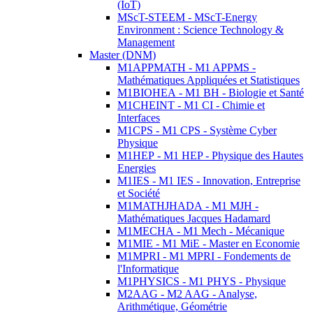
(IoT)
MScT-STEEM - MScT-Energy
Environment : Science Technology &
Management
Master (DNM)
M1APPMATH - M1 APPMS -
Mathématiques Appliquées et Statistiques
M1BIOHEA - M1 BH - Biologie et Santé
M1CHEINT - M1 CI - Chimie et
Interfaces
M1CPS - M1 CPS - Système Cyber
Physique
M1HEP - M1 HEP - Physique des Hautes
Energies
M1IES - M1 IES - Innovation, Entreprise
et Société
M1MATHJHADA - M1 MJH -
Mathématiques Jacques Hadamard
M1MECHA - M1 Mech - Mécanique
M1MIE - M1 MiE - Master en Economie
M1MPRI - M1 MPRI - Fondements de
l'Informatique
M1PHYSICS - M1 PHYS - Physique
M2AAG - M2 AAG - Analyse,
Arithmétique, Géométrie