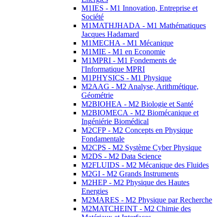
M1IES - M1 Innovation, Entreprise et
Société
M1MATHJHADA - M1 Mathématiques
Jacques Hadamard
M1MECHA - M1 Mécanique
M1MIE - M1 en Economie
M1MPRI - M1 Fondements de
l'Informatique MPRI
M1PHYSICS - M1 Physique
M2AAG - M2 Analyse, Arithmétique,
Géométrie
M2BIOHEA - M2 Biologie et Santé
M2BIOMECA - M2 Biomécanique et
Ingéniérie Biomédical
M2CFP - M2 Concepts en Physique
Fondamentale
M2CPS - M2 Système Cyber Physique
M2DS - M2 Data Science
M2FLUIDS - M2 Mécanique des Fluides
M2GI - M2 Grands Instruments
M2HEP - M2 Physique des Hautes
Energies
M2MARES - M2 Physique par Recherche
M2MATCHEINT - M2 Chimie des