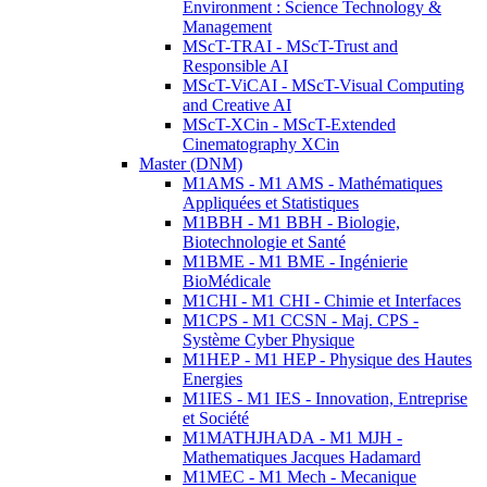
Environment : Science Technology &
Management
MScT-TRAI - MScT-Trust and
Responsible AI
MScT-ViCAI - MScT-Visual Computing
and Creative AI
MScT-XCin - MScT-Extended
Cinematography XCin
Master (DNM)
M1AMS - M1 AMS - Mathématiques
Appliquées et Statistiques
M1BBH - M1 BBH - Biologie,
Biotechnologie et Santé
M1BME - M1 BME - Ingénierie
BioMédicale
M1CHI - M1 CHI - Chimie et Interfaces
M1CPS - M1 CCSN - Maj. CPS -
Système Cyber Physique
M1HEP - M1 HEP - Physique des Hautes
Energies
M1IES - M1 IES - Innovation, Entreprise
et Société
M1MATHJHADA - M1 MJH -
Mathematiques Jacques Hadamard
M1MEC - M1 Mech - Mecanique