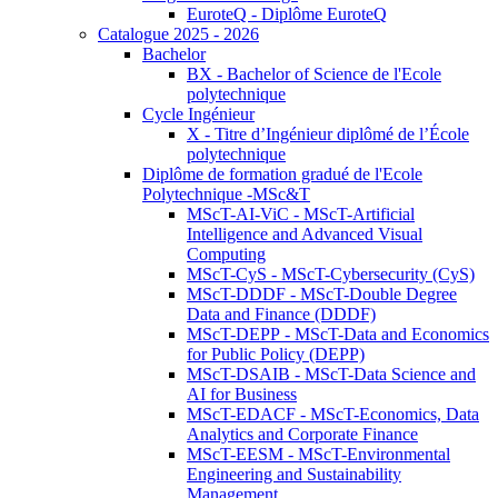
EuroteQ - Diplôme EuroteQ
Catalogue 2025 - 2026
Bachelor
BX - Bachelor of Science de l'Ecole
polytechnique
Cycle Ingénieur
X - Titre d’Ingénieur diplômé de l’École
polytechnique
Diplôme de formation gradué de l'Ecole
Polytechnique -MSc&T
MScT-AI-ViC - MScT-Artificial
Intelligence and Advanced Visual
Computing
MScT-CyS - MScT-Cybersecurity (CyS)
MScT-DDDF - MScT-Double Degree
Data and Finance (DDDF)
MScT-DEPP - MScT-Data and Economics
for Public Policy (DEPP)
MScT-DSAIB - MScT-Data Science and
AI for Business
MScT-EDACF - MScT-Economics, Data
Analytics and Corporate Finance
MScT-EESM - MScT-Environmental
Engineering and Sustainability
Management