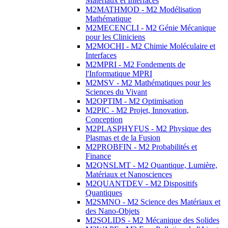
Matériaux et Interfaces
M2MATHMOD - M2 Modélisation
Mathématique
M2MECENCLI - M2 Génie Mécanique
pour les Cliniciens
M2MOCHI - M2 Chimie Moléculaire et
Interfaces
M2MPRI - M2 Fondements de
l'Informatique MPRI
M2MSV - M2 Mathématiques pour les
Sciences du Vivant
M2OPTIM - M2 Optimisation
M2PIC - M2 Projet, Innovation,
Conception
M2PLASPHYFUS - M2 Physique des
Plasmas et de la Fusion
M2PROBFIN - M2 Probabilités et
Finance
M2QNSLMT - M2 Quantique, Lumière,
Matériaux et Nanosciences
M2QUANTDEV - M2 Dispositifs
Quantiques
M2SMNO - M2 Science des Matériaux et
des Nano-Objets
M2SOLIDS - M2 Mécanique des Solides