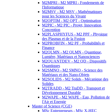
M2MPRI - M2 MPRI - Fondements de
l'Informatique
M2MSV - M2 MSV - Mathématiques
pour les Sciences du Vivant
M2OPTIM - M2 OPT - Optimisation
M2PIC - M2 PIC - Projet, Innovation,
Conception
M2PLASPHYFUS - M2 PPF - Physique
des Plasmas et de la Fusion
M2PROBFIN - M2 PF - Probabilités et
Finance
M2QLMN - M2 QLMN - Quantique,
Lumière, Matériaux et Nanosciences
M2QUANTDEV - M2 QD - Dispositifs
Quantiques
M2SMNO - M2 SMNO - Science des
Matériaux et des Nano-Objets
M2SOLIDS - M2 Solids - Mécanique des
Solides
M2TRADD - M2 TraDD - Transport et
Développement Durable
M2WAPE - M2 WAPE - Eau, Pollution de
l'Air et Energie
Master of Science (CGE)
MSc Entrepreneurs - MSc X-HEC