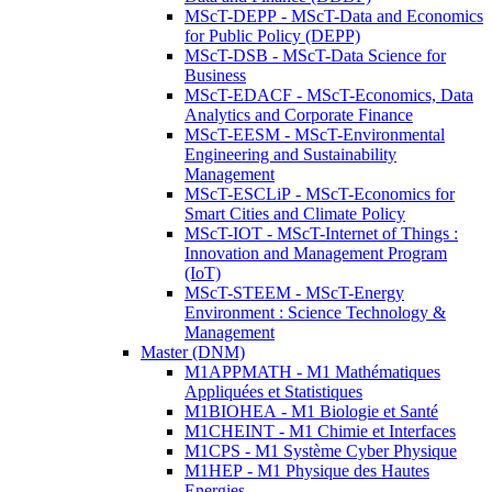
MScT-DEPP - MScT-Data and Economics
for Public Policy (DEPP)
MScT-DSB - MScT-Data Science for
Business
MScT-EDACF - MScT-Economics, Data
Analytics and Corporate Finance
MScT-EESM - MScT-Environmental
Engineering and Sustainability
Management
MScT-ESCLiP - MScT-Economics for
Smart Cities and Climate Policy
MScT-IOT - MScT-Internet of Things :
Innovation and Management Program
(IoT)
MScT-STEEM - MScT-Energy
Environment : Science Technology &
Management
Master (DNM)
M1APPMATH - M1 Mathématiques
Appliquées et Statistiques
M1BIOHEA - M1 Biologie et Santé
M1CHEINT - M1 Chimie et Interfaces
M1CPS - M1 Système Cyber Physique
M1HEP - M1 Physique des Hautes
Energies