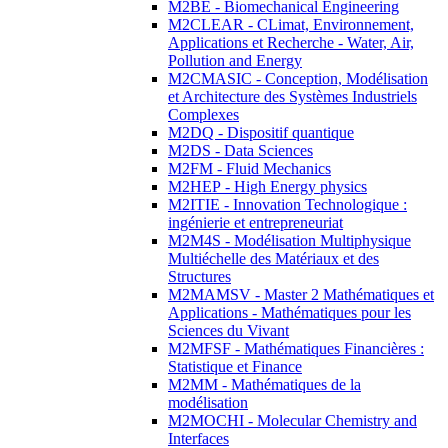
M2BE - Biomechanical Engineering
M2CLEAR - CLimat, Environnement,
Applications et Recherche - Water, Air,
Pollution and Energy
M2CMASIC - Conception, Modélisation
et Architecture des Systèmes Industriels
Complexes
M2DQ - Dispositif quantique
M2DS - Data Sciences
M2FM - Fluid Mechanics
M2HEP - High Energy physics
M2ITIE - Innovation Technologique :
ingénierie et entrepreneuriat
M2M4S - Modélisation Multiphysique
Multiéchelle des Matériaux et des
Structures
M2MAMSV - Master 2 Mathématiques et
Applications - Mathématiques pour les
Sciences du Vivant
M2MFSF - Mathématiques Financières :
Statistique et Finance
M2MM - Mathématiques de la
modélisation
M2MOCHI - Molecular Chemistry and
Interfaces