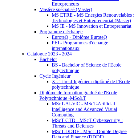
Entrepreneurs
Mastère spécialisé (Master)
MS ETRE - MS Energies Renouvelables :
Technologies et Entrepreneuriat (Master)
MS IE - MS Innovation et Entreprenariat
Programme d'échange
EuroteQ - Diplôme EuroteQ
PEI - Programmes d'échange
internationaux
Catalogue 2023 - 2024
Bachelor
BS - Bachelor of Science de l'Ecole
polytechnique
Cycle Ingénieur
X - Titre d’Ingénieur diplômé de l’École
polytechnique
Diplôme de formation gradué de l'Ecole
Polytechnique -MSc&T
MScT-AI-ViC - MScT-Artificial
Intelligence and Advanced Visual
Computing
MScT-CTD - MScT-Cybersecurity :
Threats and Defenses
MScT-DDDF - MScT-Double Degree
Data and Finance (DDDF)