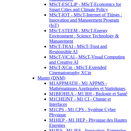
MScT-ESCLiP - MScT-Economics for
Smart Cities and Climate Policy
MScT-IOT - MScT-Internet of Things :
Innovation and Management Program
(IoT)
MScT-STEEM - MScT-Energy
Environment : Science Technology &
Management
MScT-TRAI - MScT-Trust and
Responsible AI
MScT-ViCAI - MScT-Visual Computing
and Creative AI
MScT-XCin - MScT-Extended
Cinematography XCin
Master (DNM)
M1APPMATH - M1 APPMS -
Mathématiques Appliquées et Statistiques
M1BIOHEA - M1 BH - Biologie et Santé
M1CHEINT - M1 CI - Chimie et
Interfaces
M1CPS - M1 CPS - Système Cyber
Physique
M1HEP - M1 HEP - Physique des Hautes
Energies
M1IES - M1 IES - Innovation, Entreprise