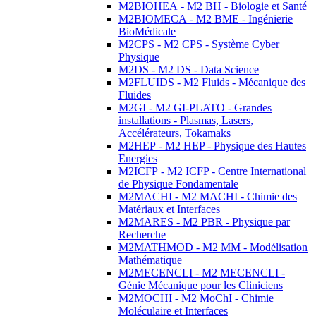
M2BIOHEA - M2 BH - Biologie et Santé
M2BIOMECA - M2 BME - Ingénierie
BioMédicale
M2CPS - M2 CPS - Système Cyber
Physique
M2DS - M2 DS - Data Science
M2FLUIDS - M2 Fluids - Mécanique des
Fluides
M2GI - M2 GI-PLATO - Grandes
installations - Plasmas, Lasers,
Accélérateurs, Tokamaks
M2HEP - M2 HEP - Physique des Hautes
Energies
M2ICFP - M2 ICFP - Centre International
de Physique Fondamentale
M2MACHI - M2 MACHI - Chimie des
Matériaux et Interfaces
M2MARES - M2 PBR - Physique par
Recherche
M2MATHMOD - M2 MM - Modélisation
Mathématique
M2MECENCLI - M2 MECENCLI -
Génie Mécanique pour les Cliniciens
M2MOCHI - M2 MoChI - Chimie
Moléculaire et Interfaces