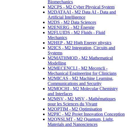
Biomechanics
M2CPS - M2 Cyber Physical System
M2DATAAI - M2 Data AI - Data and
Artificial Intelligence
M2DS - M2 Data Sciences
M2ENERG - M2 Énergie
M2FLUIDS - M2 Fluids - Fluid
Mechanics
M2HEP - M2 High Energy physics
M2ICS - M2 Integration, Circuits and
Systems
M2MATHMOD - M2 Mathematical
Modelling
M2MECENCLI - M2 Mecencli -
Mechanical Engineering for Clinicians
M2MICAS - M2 Machine Learning,
Communications and Security
M2MOCHI - M2 Molecular Chemistry
and Interfaces
M2MSV - M2 MSV - Mathématiques
pour les Sciences du Vivant
M2OPTIM - M2 Optimisation
M2PIC - M2 Projet Innovation Conception
M2QNSLMT - M2 Quantum, Light,
Materials and Nanosciences