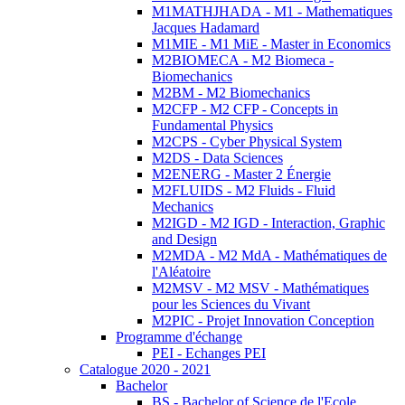
M1MATHJHADA - M1 - Mathematiques
Jacques Hadamard
M1MIE - M1 MiE - Master in Economics
M2BIOMECA - M2 Biomeca -
Biomechanics
M2BM - M2 Biomechanics
M2CFP - M2 CFP - Concepts in
Fundamental Physics
M2CPS - Cyber Physical System
M2DS - Data Sciences
M2ENERG - Master 2 Énergie
M2FLUIDS - M2 Fluids - Fluid
Mechanics
M2IGD - M2 IGD - Interaction, Graphic
and Design
M2MDA - M2 MdA - Mathématiques de
l'Aléatoire
M2MSV - M2 MSV - Mathématiques
pour les Sciences du Vivant
M2PIC - Projet Innovation Conception
Programme d'échange
PEI - Echanges PEI
Catalogue 2020 - 2021
Bachelor
BS - Bachelor of Science de l'Ecole