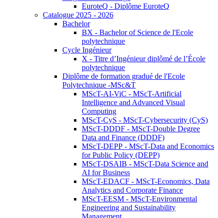
EuroteQ - Diplôme EuroteQ
Catalogue 2025 - 2026
Bachelor
BX - Bachelor of Science de l'Ecole
polytechnique
Cycle Ingénieur
X - Titre d’Ingénieur diplômé de l’École
polytechnique
Diplôme de formation gradué de l'Ecole
Polytechnique -MSc&T
MScT-AI-ViC - MScT-Artificial
Intelligence and Advanced Visual
Computing
MScT-CyS - MScT-Cybersecurity (CyS)
MScT-DDDF - MScT-Double Degree
Data and Finance (DDDF)
MScT-DEPP - MScT-Data and Economics
for Public Policy (DEPP)
MScT-DSAIB - MScT-Data Science and
AI for Business
MScT-EDACF - MScT-Economics, Data
Analytics and Corporate Finance
MScT-EESM - MScT-Environmental
Engineering and Sustainability
Management