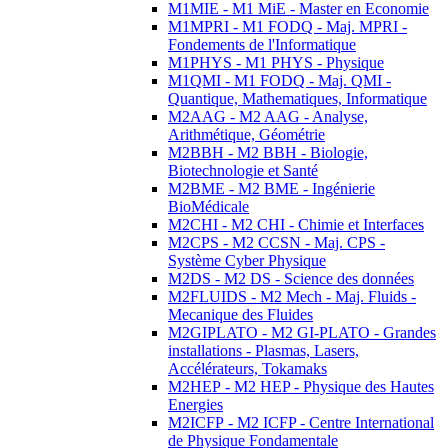
M1MIE - M1 MiE - Master en Economie
M1MPRI - M1 FODQ - Maj. MPRI -
Fondements de l'Informatique
M1PHYS - M1 PHYS - Physique
M1QMI - M1 FODQ - Maj. QMI -
Quantique, Mathematiques, Informatique
M2AAG - M2 AAG - Analyse,
Arithmétique, Géométrie
M2BBH - M2 BBH - Biologie,
Biotechnologie et Santé
M2BME - M2 BME - Ingénierie
BioMédicale
M2CHI - M2 CHI - Chimie et Interfaces
M2CPS - M2 CCSN - Maj. CPS -
Système Cyber Physique
M2DS - M2 DS - Science des données
M2FLUIDS - M2 Mech - Maj. Fluids -
Mecanique des Fluides
M2GIPLATO - M2 GI-PLATO - Grandes
installations - Plasmas, Lasers,
Accélérateurs, Tokamaks
M2HEP - M2 HEP - Physique des Hautes
Energies
M2ICFP - M2 ICFP - Centre International
de Physique Fondamentale