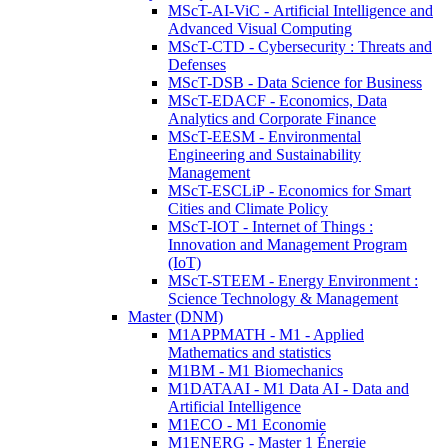
MScT-AI-ViC - Artificial Intelligence and
Advanced Visual Computing
MScT-CTD - Cybersecurity : Threats and
Defenses
MScT-DSB - Data Science for Business
MScT-EDACF - Economics, Data
Analytics and Corporate Finance
MScT-EESM - Environmental
Engineering and Sustainability
Management
MScT-ESCLiP - Economics for Smart
Cities and Climate Policy
MScT-IOT - Internet of Things :
Innovation and Management Program
(IoT)
MScT-STEEM - Energy Environment :
Science Technology & Management
Master (DNM)
M1APPMATH - M1 - Applied
Mathematics and statistics
M1BM - M1 Biomechanics
M1DATAAI - M1 Data AI - Data and
Artificial Intelligence
M1ECO - M1 Economie
M1ENERG - Master 1 Énergie