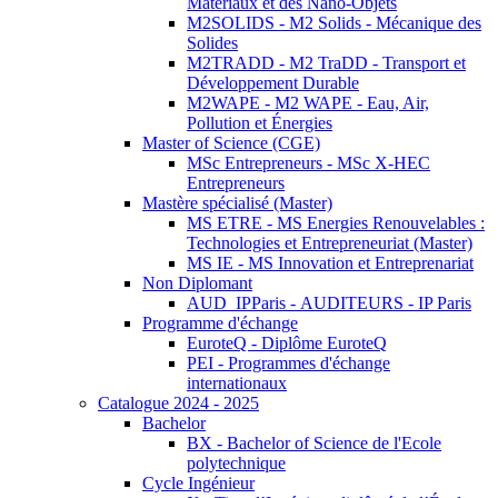
Matériaux et des Nano-Objets
M2SOLIDS - M2 Solids - Mécanique des
Solides
M2TRADD - M2 TraDD - Transport et
Développement Durable
M2WAPE - M2 WAPE - Eau, Air,
Pollution et Énergies
Master of Science (CGE)
MSc Entrepreneurs - MSc X-HEC
Entrepreneurs
Mastère spécialisé (Master)
MS ETRE - MS Energies Renouvelables :
Technologies et Entrepreneuriat (Master)
MS IE - MS Innovation et Entreprenariat
Non Diplomant
AUD_IPParis - AUDITEURS - IP Paris
Programme d'échange
EuroteQ - Diplôme EuroteQ
PEI - Programmes d'échange
internationaux
Catalogue 2024 - 2025
Bachelor
BX - Bachelor of Science de l'Ecole
polytechnique
Cycle Ingénieur