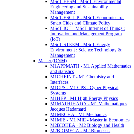
MScT-EESM - MScT-Environmental
Engineering and Sustainability
Management
MScT-ESCLiP - MScT-Economics for
Smart Cities and Climate Policy
MScT-IOT - MScT-Internet of Things :
Innovation and Management Program
(IoT)
MScT-STEEM - MScT-Energy
Environment : Science Technology &
Management
Master (DNM)
M1APPMATH - M1 Applied Mathematics
and statistics
M1CHEINT - M1 Chemistry and
Interfaces
M1CPS - M1 CPS - Cyber Physical
Systems
M1HEP - M1 High Energy Physics
M1MATHJHADA - M1 Mathematiques
Jacques Hadamard
M1MECHA - M1 Mechanics
M1MIE - M1 MIE - Master in Economics
M2BIOHEA - M2 Biology and Health
M2BIOMECA - M2 Biomeca -