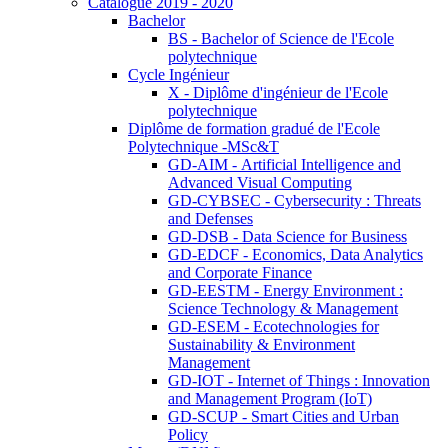
Catalogue 2019 - 2020
Bachelor
BS - Bachelor of Science de l'Ecole
polytechnique
Cycle Ingénieur
X - Diplôme d'ingénieur de l'Ecole
polytechnique
Diplôme de formation gradué de l'Ecole
Polytechnique -MSc&T
GD-AIM - Artificial Intelligence and
Advanced Visual Computing
GD-CYBSEC - Cybersecurity : Threats
and Defenses
GD-DSB - Data Science for Business
GD-EDCF - Economics, Data Analytics
and Corporate Finance
GD-EESTM - Energy Environment :
Science Technology & Management
GD-ESEM - Ecotechnologies for
Sustainability & Environment
Management
GD-IOT - Internet of Things : Innovation
and Management Program (IoT)
GD-SCUP - Smart Cities and Urban
Policy