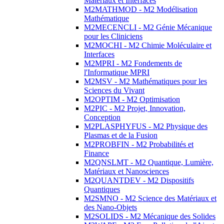
Matériaux et Interfaces
M2MATHMOD - M2 Modélisation
Mathématique
M2MECENCLI - M2 Génie Mécanique
pour les Cliniciens
M2MOCHI - M2 Chimie Moléculaire et
Interfaces
M2MPRI - M2 Fondements de
l'Informatique MPRI
M2MSV - M2 Mathématiques pour les
Sciences du Vivant
M2OPTIM - M2 Optimisation
M2PIC - M2 Projet, Innovation,
Conception
M2PLASPHYFUS - M2 Physique des
Plasmas et de la Fusion
M2PROBFIN - M2 Probabilités et
Finance
M2QNSLMT - M2 Quantique, Lumière,
Matériaux et Nanosciences
M2QUANTDEV - M2 Dispositifs
Quantiques
M2SMNO - M2 Science des Matériaux et
des Nano-Objets
M2SOLIDS - M2 Mécanique des Solides