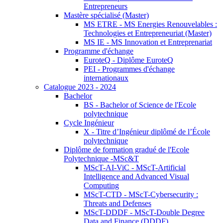
Entrepreneurs
Mastère spécialisé (Master)
MS ETRE - MS Energies Renouvelables :
Technologies et Entrepreneuriat (Master)
MS IE - MS Innovation et Entreprenariat
Programme d'échange
EuroteQ - Diplôme EuroteQ
PEI - Programmes d'échange
internationaux
Catalogue 2023 - 2024
Bachelor
BS - Bachelor of Science de l'Ecole
polytechnique
Cycle Ingénieur
X - Titre d’Ingénieur diplômé de l’École
polytechnique
Diplôme de formation gradué de l'Ecole
Polytechnique -MSc&T
MScT-AI-ViC - MScT-Artificial
Intelligence and Advanced Visual
Computing
MScT-CTD - MScT-Cybersecurity :
Threats and Defenses
MScT-DDDF - MScT-Double Degree
Data and Finance (DDDF)