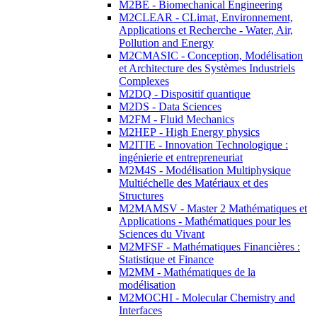
M2BE - Biomechanical Engineering
M2CLEAR - CLimat, Environnement,
Applications et Recherche - Water, Air,
Pollution and Energy
M2CMASIC - Conception, Modélisation
et Architecture des Systèmes Industriels
Complexes
M2DQ - Dispositif quantique
M2DS - Data Sciences
M2FM - Fluid Mechanics
M2HEP - High Energy physics
M2ITIE - Innovation Technologique :
ingénierie et entrepreneuriat
M2M4S - Modélisation Multiphysique
Multiéchelle des Matériaux et des
Structures
M2MAMSV - Master 2 Mathématiques et
Applications - Mathématiques pour les
Sciences du Vivant
M2MFSF - Mathématiques Financières :
Statistique et Finance
M2MM - Mathématiques de la
modélisation
M2MOCHI - Molecular Chemistry and
Interfaces