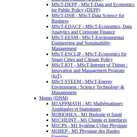
MScT-DEPP - MScT-Data and Economics
for Public Policy (DEPP)
MScT-DSB - MScT-Data Science for
Business
MScT-EDACF - MScT-Economics, Data
Analytics and Corporate Finance
MScT-EESM - MScT-Environmental
Engineering and Sustainability
Management
MScT-ESCLiP - MScT-Economics for
Smart Cities and Climate Policy
MScT-IOT - MScT-Internet of Things :
Innovation and Management Program
(IoT)
MScT-STEEM - MScT-Energy
Environment : Science Technology &
Management
Master (DNM)
M1APPMATH - M1 Mathématiques
Appliquées et Statistiques
M1BIOHEA - M1 Biologie et Santé
M1CHEINT - M1 Chimie et Interfaces
M1CPS - M1 Système Cyber Physique
M1HEP - M1 Physique des Hautes
Energies