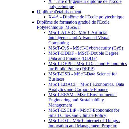
X - Titre d’Ingénieur diplômé de l’École
polytechnique
Diplôme d'établissement
X-4A - Diplôme de l'Ecole polytechnique
Diplôme de formation gradué de l'Ecole
Polytechnique -MSc&T
MScT-AI-ViC - MScT-Artificial
Intelligence and Advanced Visual
Computing
MScT-CyS - MScT-Cybersecurity (CyS)
MScT-DDDF - MScT-Double Degree
Data and Finance (DDDF)
MScT-DEPP - MScT-Data and Economics
for Public Policy (DEPP)
MScT-DSB - MScT-Data Science for
Business
MScT-EDACF - MScT-Economics, Data
Analytics and Corporate Finance
MScT-EESM - MScT-Environmental
Engineering and Sustainability
Management
MScT-ESCLiP - MScT-Economics for
Smart Cities and Climate Policy
MScT-IOT - MScT-Internet of Things :
Innovation and Management Program