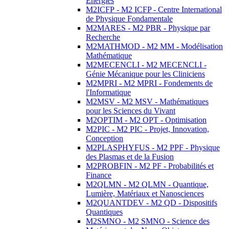
Energies
M2ICFP - M2 ICFP - Centre International
de Physique Fondamentale
M2MARES - M2 PBR - Physique par
Recherche
M2MATHMOD - M2 MM - Modélisation
Mathématique
M2MECENCLI - M2 MECENCLI -
Génie Mécanique pour les Cliniciens
M2MPRI - M2 MPRI - Fondements de
l'Informatique
M2MSV - M2 MSV - Mathématiques
pour les Sciences du Vivant
M2OPTIM - M2 OPT - Optimisation
M2PIC - M2 PIC - Projet, Innovation,
Conception
M2PLASPHYFUS - M2 PPF - Physique
des Plasmas et de la Fusion
M2PROBFIN - M2 PF - Probabilités et
Finance
M2QLMN - M2 QLMN - Quantique,
Lumière, Matériaux et Nanosciences
M2QUANTDEV - M2 QD - Dispositifs
Quantiques
M2SMNO - M2 SMNO - Science des