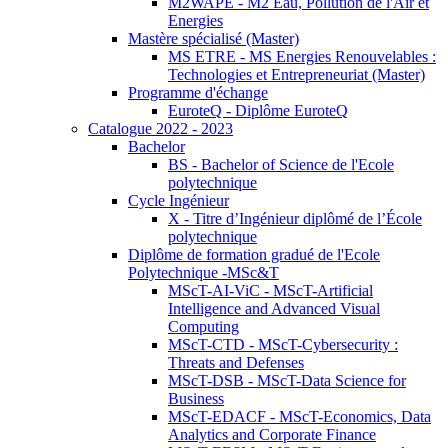
M2WAPE - M2 Eau, Pollution de l'Air et
Energies
Mastère spécialisé (Master)
MS ETRE - MS Energies Renouvelables :
Technologies et Entrepreneuriat (Master)
Programme d'échange
EuroteQ - Diplôme EuroteQ
Catalogue 2022 - 2023
Bachelor
BS - Bachelor of Science de l'Ecole
polytechnique
Cycle Ingénieur
X - Titre d’Ingénieur diplômé de l’École
polytechnique
Diplôme de formation gradué de l'Ecole
Polytechnique -MSc&T
MScT-AI-ViC - MScT-Artificial
Intelligence and Advanced Visual
Computing
MScT-CTD - MScT-Cybersecurity :
Threats and Defenses
MScT-DSB - MScT-Data Science for
Business
MScT-EDACF - MScT-Economics, Data
Analytics and Corporate Finance