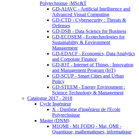
Polytechnique -MSc&T
GD-AIAVC - Artificial Intelligence and
Advanced Visual Computing
GD-CTD - Cybersecurity : Threats &
Defenses
GD-DSB - Data Science for Business
GD-ECOSEM - Ecotechnologies for
Sustainability & Environment
Management
GD-EDACF - Economics, Data Analytics
and Corporate Finance
GD-IOT - Internet of Things : Innovation
and Management Program (IoT)
GD-SCUP - Smart Cities and Urban
Policy
GD-STEEM - Energy Environment :
Science Technology & Management
Catalogue 2017 - 2018
Cycle Ingénieur
X - Diplôme d'ingénieur de l'Ecole
Polytechnique
Master (DNM)
M1QMI - M1 FODQ - Maj. QMI -
Quantique, mathematiques, informatique