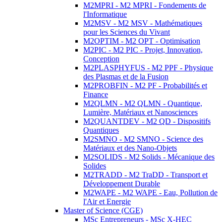
M2MPRI - M2 MPRI - Fondements de
l'Informatique
M2MSV - M2 MSV - Mathématiques
pour les Sciences du Vivant
M2OPTIM - M2 OPT - Optimisation
M2PIC - M2 PIC - Projet, Innovation,
Conception
M2PLASPHYFUS - M2 PPF - Physique
des Plasmas et de la Fusion
M2PROBFIN - M2 PF - Probabilités et
Finance
M2QLMN - M2 QLMN - Quantique,
Lumière, Matériaux et Nanosciences
M2QUANTDEV - M2 QD - Dispositifs
Quantiques
M2SMNO - M2 SMNO - Science des
Matériaux et des Nano-Objets
M2SOLIDS - M2 Solids - Mécanique des
Solides
M2TRADD - M2 TraDD - Transport et
Développement Durable
M2WAPE - M2 WAPE - Eau, Pollution de
l'Air et Energie
Master of Science (CGE)
MSc Entrepreneurs - MSc X-HEC