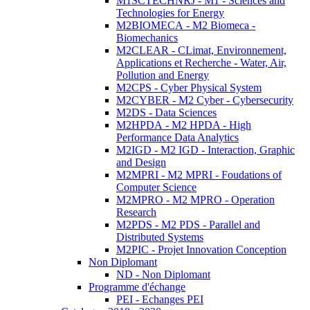
M1SCTECHNRJ - M1 - Sciences and
Technologies for Energy
M2BIOMECA - M2 Biomeca -
Biomechanics
M2CLEAR - CLimat, Environnement,
Applications et Recherche - Water, Air,
Pollution and Energy
M2CPS - Cyber Physical System
M2CYBER - M2 Cyber - Cybersecurity
M2DS - Data Sciences
M2HPDA - M2 HPDA - High
Performance Data Analytics
M2IGD - M2 IGD - Interaction, Graphic
and Design
M2MPRI - M2 MPRI - Foudations of
Computer Science
M2MPRO - M2 MPRO - Operation
Research
M2PDS - M2 PDS - Parallel and
Distributed Systems
M2PIC - Projet Innovation Conception
Non Diplomant
ND - Non Diplomant
Programme d'échange
PEI - Echanges PEI