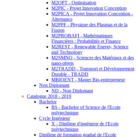
M2OPT - Optimisation
M2PIC - Projet Innovation Conception
M2PICA - Projet Innovation Conception -
Alternance
M2PPF - Physique des Plasmas et de la
Fusion
M2PROBAFI - Mathématiques
Financières : Probabilités et Finance
M2REST - Renewable Energy, Science
and Technology
M2SMNO - Sciences des Matériaux et des
nano-objets
M2TRADD - Transport et Développement
Durable - TRADD
MBIOENT - Master Bio-entrepreneur
Non Diplomant
ND - Non Diplomant
Catalogue 2018 - 2019
Bachelor
BS - Bachelor of Science de l'Ecole
polytechnique
Cycle Ingénieur
X - Diplôme d'ingénieur de l'Ecole
polytechnique
Diplôme de formation gradué de l'Ecole