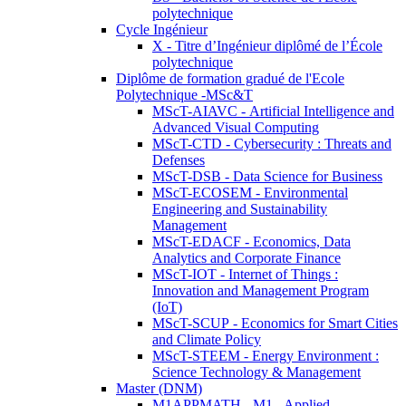
polytechnique
Cycle Ingénieur
X - Titre d’Ingénieur diplômé de l’École
polytechnique
Diplôme de formation gradué de l'Ecole
Polytechnique -MSc&T
MScT-AIAVC - Artificial Intelligence and
Advanced Visual Computing
MScT-CTD - Cybersecurity : Threats and
Defenses
MScT-DSB - Data Science for Business
MScT-ECOSEM - Environmental
Engineering and Sustainability
Management
MScT-EDACF - Economics, Data
Analytics and Corporate Finance
MScT-IOT - Internet of Things :
Innovation and Management Program
(IoT)
MScT-SCUP - Economics for Smart Cities
and Climate Policy
MScT-STEEM - Energy Environment :
Science Technology & Management
Master (DNM)
M1APPMATH - M1 - Applied