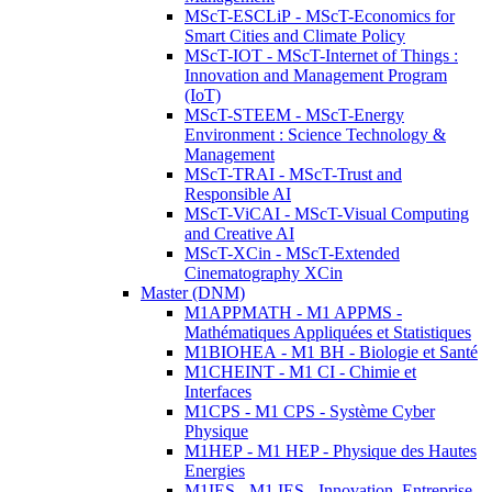
MScT-ESCLiP - MScT-Economics for
Smart Cities and Climate Policy
MScT-IOT - MScT-Internet of Things :
Innovation and Management Program
(IoT)
MScT-STEEM - MScT-Energy
Environment : Science Technology &
Management
MScT-TRAI - MScT-Trust and
Responsible AI
MScT-ViCAI - MScT-Visual Computing
and Creative AI
MScT-XCin - MScT-Extended
Cinematography XCin
Master (DNM)
M1APPMATH - M1 APPMS -
Mathématiques Appliquées et Statistiques
M1BIOHEA - M1 BH - Biologie et Santé
M1CHEINT - M1 CI - Chimie et
Interfaces
M1CPS - M1 CPS - Système Cyber
Physique
M1HEP - M1 HEP - Physique des Hautes
Energies
M1IES - M1 IES - Innovation, Entreprise