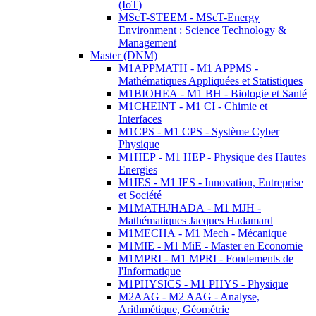
(IoT)
MScT-STEEM - MScT-Energy
Environment : Science Technology &
Management
Master (DNM)
M1APPMATH - M1 APPMS -
Mathématiques Appliquées et Statistiques
M1BIOHEA - M1 BH - Biologie et Santé
M1CHEINT - M1 CI - Chimie et
Interfaces
M1CPS - M1 CPS - Système Cyber
Physique
M1HEP - M1 HEP - Physique des Hautes
Energies
M1IES - M1 IES - Innovation, Entreprise
et Société
M1MATHJHADA - M1 MJH -
Mathématiques Jacques Hadamard
M1MECHA - M1 Mech - Mécanique
M1MIE - M1 MiE - Master en Economie
M1MPRI - M1 MPRI - Fondements de
l'Informatique
M1PHYSICS - M1 PHYS - Physique
M2AAG - M2 AAG - Analyse,
Arithmétique, Géométrie