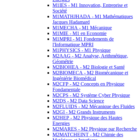
M1IES - M1 Innovation, Entreprise et
Société
M1MATHJHADA - M1 Mathématiques
Jacques Hadamard
M1MECHA - M1 Mécanique
M1MIE - M1 en Economie
M1MPRI - M1 Fondements de
l'Informatique MPRI
M1PHYSICS - M1 Physique
M2AAG - M2 Analyse, Arithmétique,
Géométrie
M2BIOHEA - M2 Biologie et Santé
M2BIOMECA - M2 Biomécanique et
Ingéniérie Biomédical
M2CFP - M2 Concepts en Physique
Fondamentale
M2CPS - M2 Système Cyber Physique
M2DS - M2 Data Science
M2FLUIDS - M2 Mécanique des Fluides
M2GI - M2 Grands Instruments
M2HEP - M2 Physique des Hautes
Energies
M2MARES - M2 Physique par Recherche
M2MATCHEINT - M2 Chimie des