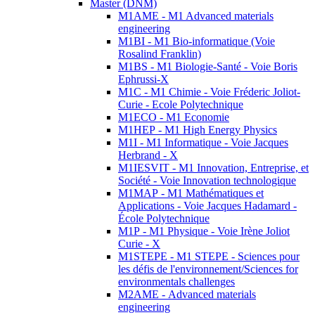
Master (DNM)
M1AME - M1 Advanced materials
engineering
M1BI - M1 Bio-informatique (Voie
Rosalind Franklin)
M1BS - M1 Biologie-Santé - Voie Boris
Ephrussi-X
M1C - M1 Chimie - Voie Fréderic Joliot-
Curie - Ecole Polytechnique
M1ECO - M1 Economie
M1HEP - M1 High Energy Physics
M1I - M1 Informatique - Voie Jacques
Herbrand - X
M1IESVIT - M1 Innovation, Entreprise, et
Société - Voie Innovation technologique
M1MAP - M1 Mathématiques et
Applications - Voie Jacques Hadamard -
École Polytechnique
M1P - M1 Physique - Voie Irène Joliot
Curie - X
M1STEPE - M1 STEPE - Sciences pour
les défis de l'environnement/Sciences for
environmentals challenges
M2AME - Advanced materials
engineering