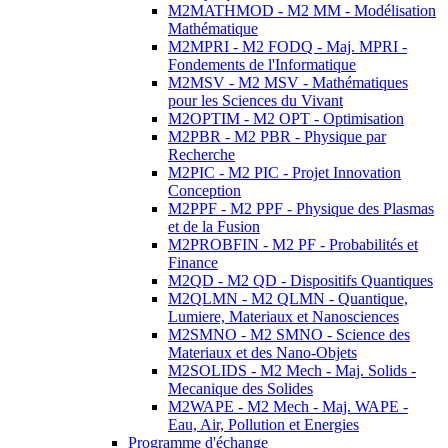
M2MATHMOD - M2 MM - Modélisation
Mathématique
M2MPRI - M2 FODQ - Maj. MPRI -
Fondements de l'Informatique
M2MSV - M2 MSV - Mathématiques
pour les Sciences du Vivant
M2OPTIM - M2 OPT - Optimisation
M2PBR - M2 PBR - Physique par
Recherche
M2PIC - M2 PIC - Projet Innovation
Conception
M2PPF - M2 PPF - Physique des Plasmas
et de la Fusion
M2PROBFIN - M2 PF - Probabilités et
Finance
M2QD - M2 QD - Dispositifs Quantiques
M2QLMN - M2 QLMN - Quantique,
Lumiere, Materiaux et Nanosciences
M2SMNO - M2 SMNO - Science des
Materiaux et des Nano-Objets
M2SOLIDS - M2 Mech - Maj. Solids -
Mecanique des Solides
M2WAPE - M2 Mech - Maj. WAPE -
Eau, Air, Pollution et Energies
Programme d'échange