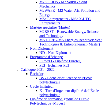
M2SOLIDS - M2 Solids - Solid
Mechanics
M2WAPE - M2 Water, Air, Pollution and
Energy
MSc Entrepreneurs - MSc X-HEC
Entrepreneurs
Mastère spécialisé (Master)
M2REST - Renewable Energy, Science
and Technology
MS ETRE - MS Energies Renouvelables :
Technologies & Entrepreneuriat (Master)
Non Diplomant
ND - Non Diplomant
Programme d'échange
EuroteQ - Diplôme EuroteQ
PEI - Echanges PEI
Catalogue 2021 - 2022
Bachelor
BS - Bachelor of Science de l'Ecole
polytechnique
Cycle Ingénieur
X - Titre d’Ingénieur diplômé de l’École
polytechnique
Diplôme de formation gradué de l'Ecole
Polytechnique -MSc&T