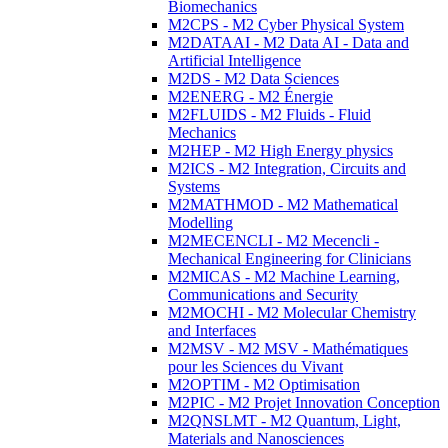
Biomechanics
M2CPS - M2 Cyber Physical System
M2DATAAI - M2 Data AI - Data and
Artificial Intelligence
M2DS - M2 Data Sciences
M2ENERG - M2 Énergie
M2FLUIDS - M2 Fluids - Fluid
Mechanics
M2HEP - M2 High Energy physics
M2ICS - M2 Integration, Circuits and
Systems
M2MATHMOD - M2 Mathematical
Modelling
M2MECENCLI - M2 Mecencli -
Mechanical Engineering for Clinicians
M2MICAS - M2 Machine Learning,
Communications and Security
M2MOCHI - M2 Molecular Chemistry
and Interfaces
M2MSV - M2 MSV - Mathématiques
pour les Sciences du Vivant
M2OPTIM - M2 Optimisation
M2PIC - M2 Projet Innovation Conception
M2QNSLMT - M2 Quantum, Light,
Materials and Nanosciences