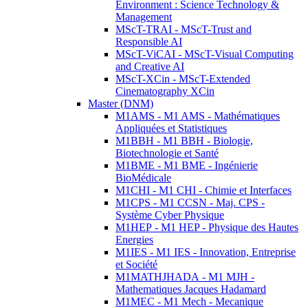
Environment : Science Technology &
Management
MScT-TRAI - MScT-Trust and
Responsible AI
MScT-ViCAI - MScT-Visual Computing
and Creative AI
MScT-XCin - MScT-Extended
Cinematography XCin
Master (DNM)
M1AMS - M1 AMS - Mathématiques
Appliquées et Statistiques
M1BBH - M1 BBH - Biologie,
Biotechnologie et Santé
M1BME - M1 BME - Ingénierie
BioMédicale
M1CHI - M1 CHI - Chimie et Interfaces
M1CPS - M1 CCSN - Maj. CPS -
Système Cyber Physique
M1HEP - M1 HEP - Physique des Hautes
Energies
M1IES - M1 IES - Innovation, Entreprise
et Société
M1MATHJHADA - M1 MJH -
Mathematiques Jacques Hadamard
M1MEC - M1 Mech - Mecanique