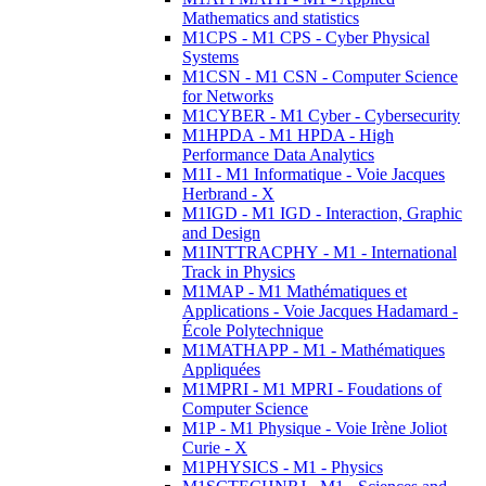
Mathematics and statistics
M1CPS - M1 CPS - Cyber Physical
Systems
M1CSN - M1 CSN - Computer Science
for Networks
M1CYBER - M1 Cyber - Cybersecurity
M1HPDA - M1 HPDA - High
Performance Data Analytics
M1I - M1 Informatique - Voie Jacques
Herbrand - X
M1IGD - M1 IGD - Interaction, Graphic
and Design
M1INTTRACPHY - M1 - International
Track in Physics
M1MAP - M1 Mathématiques et
Applications - Voie Jacques Hadamard -
École Polytechnique
M1MATHAPP - M1 - Mathématiques
Appliquées
M1MPRI - M1 MPRI - Foudations of
Computer Science
M1P - M1 Physique - Voie Irène Joliot
Curie - X
M1PHYSICS - M1 - Physics