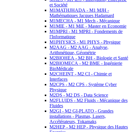
et Société
M1MATHJHADA - M1 MJH -
Mathématiques Jacques Hadamard
M1MECHA - M1 Mech - Mécanique
M1MIE - M1 MiE - Master en Economie
M1MPRI - M1 MPRI - Fondements de
l'Informatique
M1PHYSICS - M1 PHYS - Physique
M2AAG - M2 AAG - Analyse,
Arithmétique, Géométrie
M2BIOHEA - M2 BH - Biologie et Santé
M2BIOMECA - M2 BME - Ingénierie
BioMédicale
M2CHEINT - M2 CI - Chimie et
Interfaces
M2CPS - M2 CPS - Système Cyber
Physique
M2DS - M2 DS - Data Science
M2FLUIDS - M2 Fluids - Mécanique des
Fluides
M2GI - M2 GI-PLATO - Grandes
installations - Plasmas, Lasers,
Accélérateurs, Tokamaks
M2HEP - M2 HEP - Physique des Hautes