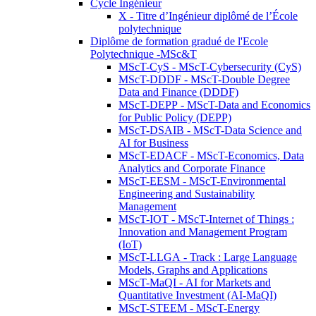
Cycle Ingénieur
X - Titre d’Ingénieur diplômé de l’École
polytechnique
Diplôme de formation gradué de l'Ecole
Polytechnique -MSc&T
MScT-CyS - MScT-Cybersecurity (CyS)
MScT-DDDF - MScT-Double Degree
Data and Finance (DDDF)
MScT-DEPP - MScT-Data and Economics
for Public Policy (DEPP)
MScT-DSAIB - MScT-Data Science and
AI for Business
MScT-EDACF - MScT-Economics, Data
Analytics and Corporate Finance
MScT-EESM - MScT-Environmental
Engineering and Sustainability
Management
MScT-IOT - MScT-Internet of Things :
Innovation and Management Program
(IoT)
MScT-LLGA - Track : Large Language
Models, Graphs and Applications
MScT-MaQI - AI for Markets and
Quantitative Investment (AI-MaQI)
MScT-STEEM - MScT-Energy