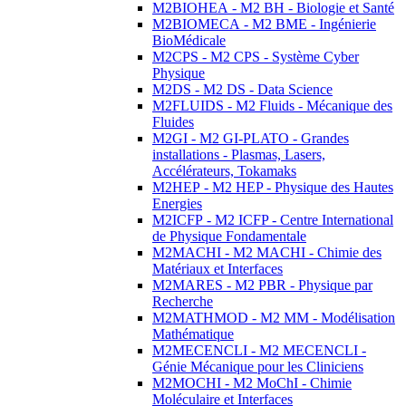
M2BIOHEA - M2 BH - Biologie et Santé
M2BIOMECA - M2 BME - Ingénierie
BioMédicale
M2CPS - M2 CPS - Système Cyber
Physique
M2DS - M2 DS - Data Science
M2FLUIDS - M2 Fluids - Mécanique des
Fluides
M2GI - M2 GI-PLATO - Grandes
installations - Plasmas, Lasers,
Accélérateurs, Tokamaks
M2HEP - M2 HEP - Physique des Hautes
Energies
M2ICFP - M2 ICFP - Centre International
de Physique Fondamentale
M2MACHI - M2 MACHI - Chimie des
Matériaux et Interfaces
M2MARES - M2 PBR - Physique par
Recherche
M2MATHMOD - M2 MM - Modélisation
Mathématique
M2MECENCLI - M2 MECENCLI -
Génie Mécanique pour les Cliniciens
M2MOCHI - M2 MoChI - Chimie
Moléculaire et Interfaces