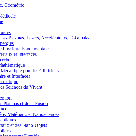
, Géométrie
édicale
ue
uides
s - Plasmas, Lasers, Accélérateurs, Tokamaks
nergies
de Physique Fondamentale
aux et Interfaces
erche
athématique
anique pour les Cliniciens
 et Interfaces
ormatique
s Sciences du Vivant
eption
lasmas et de la Fusion
ance
, Matériaux et Nanosciences
ntiques
aux et des Nano-Objets
lides