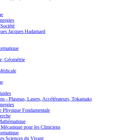
ue
nergies
 Société
es Jacques Hadamard
ormatique
, Géométrie
édicale
ue
uides
s - Plasmas, Lasers, Accélérateurs, Tokamaks
nergies
de Physique Fondamentale
erche
athématique
anique pour les Cliniciens
ormatique
s Sciences du Vivant