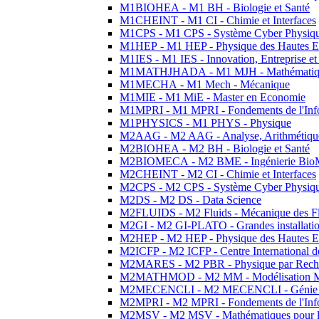
M1BIOHEA - M1 BH - Biologie et Santé
M1CHEINT - M1 CI - Chimie et Interfaces
M1CPS - M1 CPS - Système Cyber Physiq
M1HEP - M1 HEP - Physique des Hautes E
M1IES - M1 IES - Innovation, Entreprise et
M1MATHJHADA - M1 MJH - Mathématiqu
M1MECHA - M1 Mech - Mécanique
M1MIE - M1 MiE - Master en Economie
M1MPRI - M1 MPRI - Fondements de l'Inf
M1PHYSICS - M1 PHYS - Physique
M2AAG - M2 AAG - Analyse, Arithmétique
M2BIOHEA - M2 BH - Biologie et Santé
M2BIOMECA - M2 BME - Ingénierie BioM
M2CHEINT - M2 CI - Chimie et Interfaces
M2CPS - M2 CPS - Système Cyber Physiq
M2DS - M2 DS - Data Science
M2FLUIDS - M2 Fluids - Mécanique des Fl
M2GI - M2 GI-PLATO - Grandes installation
M2HEP - M2 HEP - Physique des Hautes E
M2ICFP - M2 ICFP - Centre International 
M2MARES - M2 PBR - Physique par Rech
M2MATHMOD - M2 MM - Modélisation M
M2MECENCLI - M2 MECENCLI - Génie Méc
M2MPRI - M2 MPRI - Fondements de l'Inf
M2MSV - M2 MSV - Mathématiques pour le