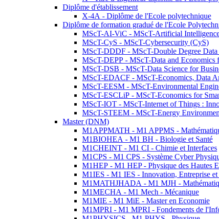
Diplôme d'établissement
X-4A - Diplôme de l'Ecole polytechnique
Diplôme de formation gradué de l'Ecole Polytec
MScT-AI-ViC - MScT-Artificial Intelligen
MScT-CyS - MScT-Cybersecurity (CyS)
MScT-DDDF - MScT-Double Degree Data 
MScT-DEPP - MScT-Data and Economics fo
MScT-DSB - MScT-Data Science for Busin
MScT-EDACF - MScT-Economics, Data Anal
MScT-EESM - MScT-Environmental Enginee
MScT-ESCLiP - MScT-Economics for Smart 
MScT-IOT - MScT-Internet of Things : Inn
MScT-STEEM - MScT-Energy Environment 
Master (DNM)
M1APPMATH - M1 APPMS - Mathématiques A
M1BIOHEA - M1 BH - Biologie et Santé
M1CHEINT - M1 CI - Chimie et Interfaces
M1CPS - M1 CPS - Système Cyber Physiq
M1HEP - M1 HEP - Physique des Hautes E
M1IES - M1 IES - Innovation, Entreprise et
M1MATHJHADA - M1 MJH - Mathématiqu
M1MECHA - M1 Mech - Mécanique
M1MIE - M1 MiE - Master en Economie
M1MPRI - M1 MPRI - Fondements de l'Inf
M1PHYSICS - M1 PHYS - Physique