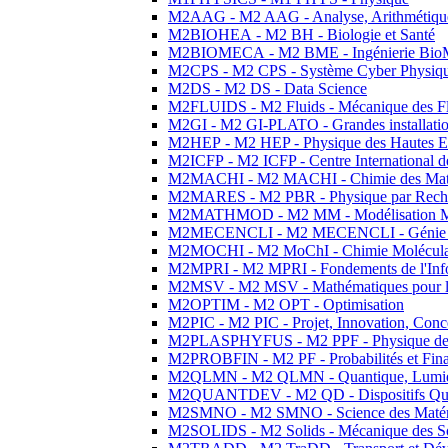
M2AAG - M2 AAG - Analyse, Arithmétique
M2BIOHEA - M2 BH - Biologie et Santé
M2BIOMECA - M2 BME - Ingénierie BioM
M2CPS - M2 CPS - Système Cyber Physiq
M2DS - M2 DS - Data Science
M2FLUIDS - M2 Fluids - Mécanique des Fl
M2GI - M2 GI-PLATO - Grandes installation
M2HEP - M2 HEP - Physique des Hautes E
M2ICFP - M2 ICFP - Centre International 
M2MACHI - M2 MACHI - Chimie des Matéri
M2MARES - M2 PBR - Physique par Rech
M2MATHMOD - M2 MM - Modélisation M
M2MECENCLI - M2 MECENCLI - Génie Méc
M2MOCHI - M2 MoChI - Chimie Moléculaire
M2MPRI - M2 MPRI - Fondements de l'Inf
M2MSV - M2 MSV - Mathématiques pour le
M2OPTIM - M2 OPT - Optimisation
M2PIC - M2 PIC - Projet, Innovation, Conc
M2PLASPHYFUS - M2 PPF - Physique des P
M2PROBFIN - M2 PF - Probabilités et Fin
M2QLMN - M2 QLMN - Quantique, Lumière
M2QUANTDEV - M2 QD - Dispositifs Qua
M2SMNO - M2 SMNO - Science des Matéri
M2SOLIDS - M2 Solids - Mécanique des So