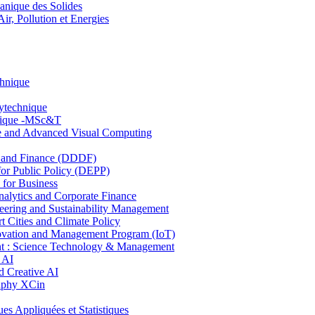
nique des Solides
, Pollution et Energies
chnique
lytechnique
hnique -MSc&T
ce and Advanced Visual Computing
and Finance (DDDF)
r Public Policy (DEPP)
for Business
ytics and Corporate Finance
ring and Sustainability Management
Cities and Climate Policy
ovation and Management Program (IoT)
: Science Technology & Management
 AI
 Creative AI
aphy XCin
ppliquées et Statistiques