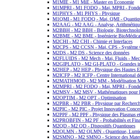
M1MIE - M1 MiE - Master en Economie
M1MPRI - M1 FODQ - Maj. MPRI - Fondeme
M1PHYS - M1 PHYS - Physique
M1QMI - M1 FODQ - Maj. QMI - Quantique
M2AAG - M2 AAG - Analyse, Arithmétique
M2BBH - M2 BBH - Biologie, Biotechnolog
M2BME - M2 BME - Ingénierie BioMédica
M2CHI - M2 CHI - Chimie et Interfaces
M2CPS - M2 CCSN - Maj. CPS - Système 
M2DS - M2 DS - Science des données
M2FLUIDS - M2 Mech - Maj. Fluids - Meca
M2GIPLATO - M2 GI-PLATO - Grandes instal
M2HEP - M2 HEP - Physique des Hautes E
M2ICFP - M2 ICFP - Centre International 
M2MATHMOD - M2 MM - Modélisation M
M2MPRI - M2 FODQ - Maj. MPRI - Fondeme
M2MSV - M2 MSV - Mathématiques pour le
M2OPTIM - M2 OPT - Optimisation
M2PBR - M2 PBR - Physique par Recherc
M2PIC - M2 PIC - Projet Innovation Conce
M2PPF - M2 PPF - Physique des Plasmas et
M2PROBFIN - M2 PF - Probabilités et Fin
M2QD - M2 QD - Dispositifs Quantiques
M2QLMN - M2 QLMN - Quantique, Lumiere
M2SMNO - M2 SMNO - Science des Materi