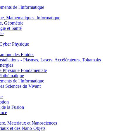
nts de l'Informatique
, Mathematiques, Informatique
, Géométrie
ie et Santé
le
Cyber Physique
nique des Fluides
lations - Plasmas, Lasers, Accélérateurs, Tokamaks
nergies
de Physique Fondamentale
athématique
nts de l'Informatique
s Sciences du Vivant
he
ption
 de la Fusion
ance
, Materiaux et Nanosciences
aux et des Nano-Objets