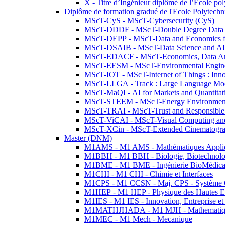
X - Titre d’Ingénieur diplômé de l’École po
Diplôme de formation gradué de l'Ecole Polytec
MScT-CyS - MScT-Cybersecurity (CyS)
MScT-DDDF - MScT-Double Degree Data 
MScT-DEPP - MScT-Data and Economics fo
MScT-DSAIB - MScT-Data Science and AI 
MScT-EDACF - MScT-Economics, Data Anal
MScT-EESM - MScT-Environmental Enginee
MScT-IOT - MScT-Internet of Things : Inn
MScT-LLGA - Track : Large Language Mode
MScT-MaQI - AI for Markets and Quantitat
MScT-STEEM - MScT-Energy Environment 
MScT-TRAI - MScT-Trust and Responsible
MScT-ViCAI - MScT-Visual Computing and
MScT-XCin - MScT-Extended Cinematogr
Master (DNM)
M1AMS - M1 AMS - Mathématiques Appliqué
M1BBH - M1 BBH - Biologie, Biotechnolog
M1BME - M1 BME - Ingénierie BioMédica
M1CHI - M1 CHI - Chimie et Interfaces
M1CPS - M1 CCSN - Maj. CPS - Système 
M1HEP - M1 HEP - Physique des Hautes E
M1IES - M1 IES - Innovation, Entreprise et
M1MATHJHADA - M1 MJH - Mathematiqu
M1MEC - M1 Mech - Mecanique