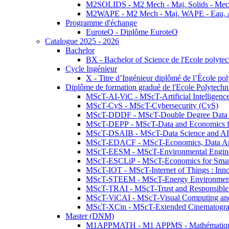
M2SOLIDS - M2 Mech - Maj. Solids - Meca
M2WAPE - M2 Mech - Maj. WAPE - Eau, Air
Programme d'échange
EuroteQ - Diplôme EuroteQ
Catalogue 2025 - 2026
Bachelor
BX - Bachelor of Science de l'Ecole polyte
Cycle Ingénieur
X - Titre d’Ingénieur diplômé de l’École po
Diplôme de formation gradué de l'Ecole Polytec
MScT-AI-ViC - MScT-Artificial Intelligen
MScT-CyS - MScT-Cybersecurity (CyS)
MScT-DDDF - MScT-Double Degree Data 
MScT-DEPP - MScT-Data and Economics fo
MScT-DSAIB - MScT-Data Science and AI 
MScT-EDACF - MScT-Economics, Data Anal
MScT-EESM - MScT-Environmental Enginee
MScT-ESCLiP - MScT-Economics for Smart 
MScT-IOT - MScT-Internet of Things : Inn
MScT-STEEM - MScT-Energy Environment 
MScT-TRAI - MScT-Trust and Responsible
MScT-ViCAI - MScT-Visual Computing and
MScT-XCin - MScT-Extended Cinematogr
Master (DNM)
M1APPMATH - M1 APPMS - Mathématiques A