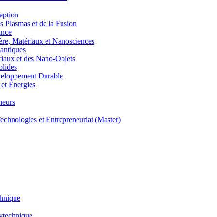
eption
lasmas et de la Fusion
ance
, Matériaux et Nanosciences
ntiques
aux et des Nano-Objets
lides
eloppement Durable
et Énergies
neurs
hnologies et Entrepreneuriat (Master)
chnique
lytechnique