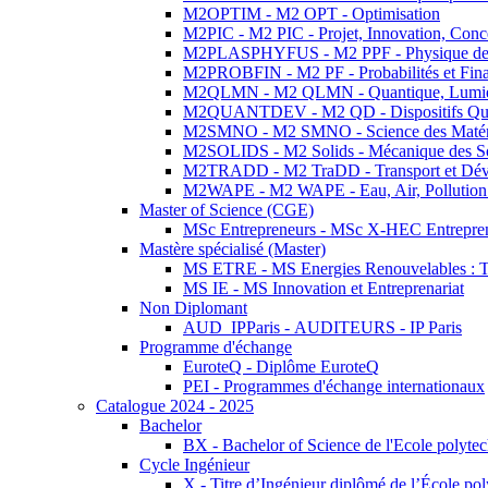
M2OPTIM - M2 OPT - Optimisation
M2PIC - M2 PIC - Projet, Innovation, Conc
M2PLASPHYFUS - M2 PPF - Physique des P
M2PROBFIN - M2 PF - Probabilités et Fin
M2QLMN - M2 QLMN - Quantique, Lumière
M2QUANTDEV - M2 QD - Dispositifs Qua
M2SMNO - M2 SMNO - Science des Matéri
M2SOLIDS - M2 Solids - Mécanique des So
M2TRADD - M2 TraDD - Transport et Dév
M2WAPE - M2 WAPE - Eau, Air, Pollution 
Master of Science (CGE)
MSc Entrepreneurs - MSc X-HEC Entrepre
Mastère spécialisé (Master)
MS ETRE - MS Energies Renouvelables : Tec
MS IE - MS Innovation et Entreprenariat
Non Diplomant
AUD_IPParis - AUDITEURS - IP Paris
Programme d'échange
EuroteQ - Diplôme EuroteQ
PEI - Programmes d'échange internationaux
Catalogue 2024 - 2025
Bachelor
BX - Bachelor of Science de l'Ecole polyte
Cycle Ingénieur
X - Titre d’Ingénieur diplômé de l’École po