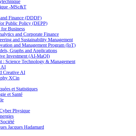
lytechnique
hnique -MSc&T
and Finance (DDDF)
r Public Policy (DEPP)
for Business
ytics and Corporate Finance
ring and Sustainability Management
ovation and Management Program (IoT)
ls, Graphs and Applications
ive Investment (AI-MaQI)
: Science Technology & Management
 AI
 Creative AI
aphy XCin
es et Statistiques
ie et Santé
le
Cyber Physique
nergies
 Société
es Jacques Hadamard