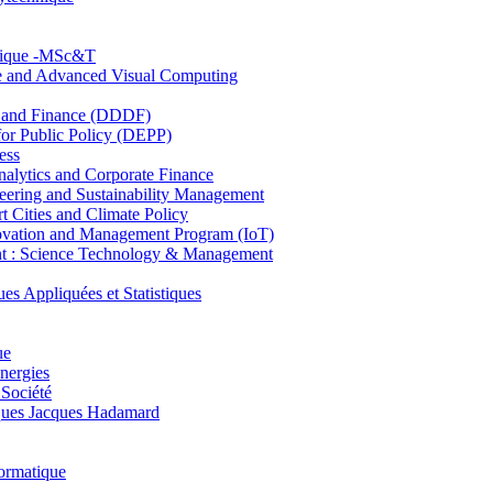
hnique -MSc&T
ce and Advanced Visual Computing
and Finance (DDDF)
r Public Policy (DEPP)
ess
ytics and Corporate Finance
ring and Sustainability Management
Cities and Climate Policy
ovation and Management Program (IoT)
: Science Technology & Management
ppliquées et Statistiques
ue
nergies
 Société
es Jacques Hadamard
ormatique