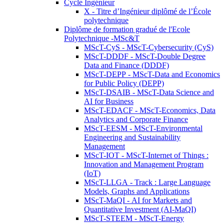
Cycle Ingénieur
X - Titre d’Ingénieur diplômé de l’École
polytechnique
Diplôme de formation gradué de l'Ecole
Polytechnique -MSc&T
MScT-CyS - MScT-Cybersecurity (CyS)
MScT-DDDF - MScT-Double Degree
Data and Finance (DDDF)
MScT-DEPP - MScT-Data and Economics
for Public Policy (DEPP)
MScT-DSAIB - MScT-Data Science and
AI for Business
MScT-EDACF - MScT-Economics, Data
Analytics and Corporate Finance
MScT-EESM - MScT-Environmental
Engineering and Sustainability
Management
MScT-IOT - MScT-Internet of Things :
Innovation and Management Program
(IoT)
MScT-LLGA - Track : Large Language
Models, Graphs and Applications
MScT-MaQI - AI for Markets and
Quantitative Investment (AI-MaQI)
MScT-STEEM - MScT-Energy