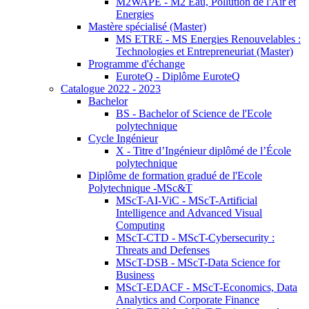
M2WAPE - M2 Eau, Pollution de l'Air et
Energies
Mastère spécialisé (Master)
MS ETRE - MS Energies Renouvelables :
Technologies et Entrepreneuriat (Master)
Programme d'échange
EuroteQ - Diplôme EuroteQ
Catalogue 2022 - 2023
Bachelor
BS - Bachelor of Science de l'Ecole
polytechnique
Cycle Ingénieur
X - Titre d’Ingénieur diplômé de l’École
polytechnique
Diplôme de formation gradué de l'Ecole
Polytechnique -MSc&T
MScT-AI-ViC - MScT-Artificial
Intelligence and Advanced Visual
Computing
MScT-CTD - MScT-Cybersecurity :
Threats and Defenses
MScT-DSB - MScT-Data Science for
Business
MScT-EDACF - MScT-Economics, Data
Analytics and Corporate Finance