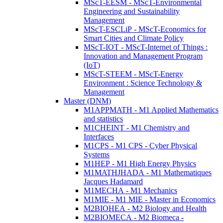
MScT-EESM - MScT-Environmental
Engineering and Sustainability
Management
MScT-ESCLiP - MScT-Economics for
Smart Cities and Climate Policy
MScT-IOT - MScT-Internet of Things :
Innovation and Management Program
(IoT)
MScT-STEEM - MScT-Energy
Environment : Science Technology &
Management
Master (DNM)
M1APPMATH - M1 Applied Mathematics
and statistics
M1CHEINT - M1 Chemistry and
Interfaces
M1CPS - M1 CPS - Cyber Physical
Systems
M1HEP - M1 High Energy Physics
M1MATHJHADA - M1 Mathematiques
Jacques Hadamard
M1MECHA - M1 Mechanics
M1MIE - M1 MIE - Master in Economics
M2BIOHEA - M2 Biology and Health
M2BIOMECA - M2 Biomeca -