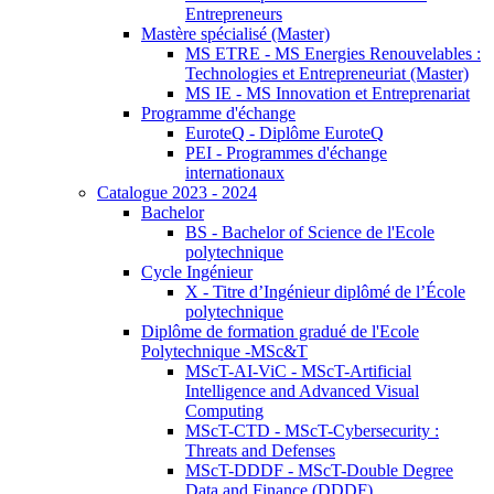
Entrepreneurs
Mastère spécialisé (Master)
MS ETRE - MS Energies Renouvelables :
Technologies et Entrepreneuriat (Master)
MS IE - MS Innovation et Entreprenariat
Programme d'échange
EuroteQ - Diplôme EuroteQ
PEI - Programmes d'échange
internationaux
Catalogue 2023 - 2024
Bachelor
BS - Bachelor of Science de l'Ecole
polytechnique
Cycle Ingénieur
X - Titre d’Ingénieur diplômé de l’École
polytechnique
Diplôme de formation gradué de l'Ecole
Polytechnique -MSc&T
MScT-AI-ViC - MScT-Artificial
Intelligence and Advanced Visual
Computing
MScT-CTD - MScT-Cybersecurity :
Threats and Defenses
MScT-DDDF - MScT-Double Degree
Data and Finance (DDDF)