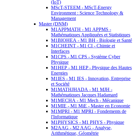
(IoT)
MScT-STEEM - MScT-Energy
Environment : Science Technology &
Management
Master (DNM)
M1APPMATH - M1 APPMS -
Mathématiques Appliquées et Statistiques
M1BIOHEA - M1 BH - Biologie et Santé
M1CHEINT - M1 CI - Chimie et
Interfaces
M1CPS - M1 CPS - Système Cyber
Physique
M1HEP - M1 HEP - Physique des Hautes
Energies
M1IES - M1 IES - Innovation, Entreprise
et Société
M1MATHJHADA - M1 MJH -
Mathématiques Jacques Hadamard
M1MECHA - M1 Mech - Mécanique
M1MIE - M1 MiE - Master en Economie
M1MPRI - M1 MPRI - Fondements de
l'Informatique
M1PHYSICS - M1 PHYS - Physique
M2AAG - M2 AAG - Analyse,
Arithmétique, Géométrie