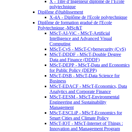
X - Titre d’Ingénieur diplômé de l’École
polytechnique
Diplôme d'établissement
X-4A - Diplôme de l'Ecole polytechnique
Diplôme de formation gradué de l'Ecole
Polytechnique -MSc&T
MScT-AI-ViC - MScT-Artificial
Intelligence and Advanced Visual
Computing
MScT-CyS - MScT-Cybersecurity (CyS)
MScT-DDDF - MScT-Double Degree
Data and Finance (DDDF)
MScT-DEPP - MScT-Data and Economics
for Public Policy (DEPP)
MScT-DSB - MScT-Data Science for
Business
MScT-EDACF - MScT-Economics, Data
Analytics and Corporate Finance
MScT-EESM - MScT-Environmental
Engineering and Sustainability
Management
MScT-ESCLiP - MScT-Economics for
Smart Cities and Climate Policy
MScT-IOT - MScT-Internet of Things :
Innovation and Management Program