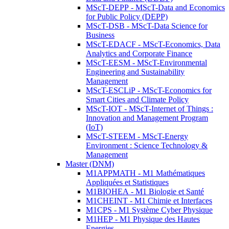
MScT-DEPP - MScT-Data and Economics
for Public Policy (DEPP)
MScT-DSB - MScT-Data Science for
Business
MScT-EDACF - MScT-Economics, Data
Analytics and Corporate Finance
MScT-EESM - MScT-Environmental
Engineering and Sustainability
Management
MScT-ESCLiP - MScT-Economics for
Smart Cities and Climate Policy
MScT-IOT - MScT-Internet of Things :
Innovation and Management Program
(IoT)
MScT-STEEM - MScT-Energy
Environment : Science Technology &
Management
Master (DNM)
M1APPMATH - M1 Mathématiques
Appliquées et Statistiques
M1BIOHEA - M1 Biologie et Santé
M1CHEINT - M1 Chimie et Interfaces
M1CPS - M1 Système Cyber Physique
M1HEP - M1 Physique des Hautes
Energies