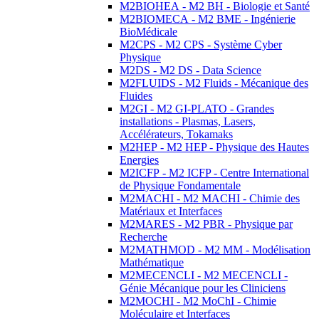
M2BIOHEA - M2 BH - Biologie et Santé
M2BIOMECA - M2 BME - Ingénierie
BioMédicale
M2CPS - M2 CPS - Système Cyber
Physique
M2DS - M2 DS - Data Science
M2FLUIDS - M2 Fluids - Mécanique des
Fluides
M2GI - M2 GI-PLATO - Grandes
installations - Plasmas, Lasers,
Accélérateurs, Tokamaks
M2HEP - M2 HEP - Physique des Hautes
Energies
M2ICFP - M2 ICFP - Centre International
de Physique Fondamentale
M2MACHI - M2 MACHI - Chimie des
Matériaux et Interfaces
M2MARES - M2 PBR - Physique par
Recherche
M2MATHMOD - M2 MM - Modélisation
Mathématique
M2MECENCLI - M2 MECENCLI -
Génie Mécanique pour les Cliniciens
M2MOCHI - M2 MoChI - Chimie
Moléculaire et Interfaces