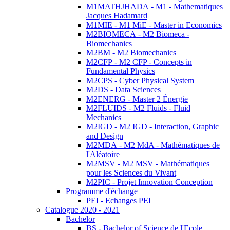
M1MATHJHADA - M1 - Mathematiques
Jacques Hadamard
M1MIE - M1 MiE - Master in Economics
M2BIOMECA - M2 Biomeca -
Biomechanics
M2BM - M2 Biomechanics
M2CFP - M2 CFP - Concepts in
Fundamental Physics
M2CPS - Cyber Physical System
M2DS - Data Sciences
M2ENERG - Master 2 Énergie
M2FLUIDS - M2 Fluids - Fluid
Mechanics
M2IGD - M2 IGD - Interaction, Graphic
and Design
M2MDA - M2 MdA - Mathématiques de
l'Aléatoire
M2MSV - M2 MSV - Mathématiques
pour les Sciences du Vivant
M2PIC - Projet Innovation Conception
Programme d'échange
PEI - Echanges PEI
Catalogue 2020 - 2021
Bachelor
BS - Bachelor of Science de l'Ecole