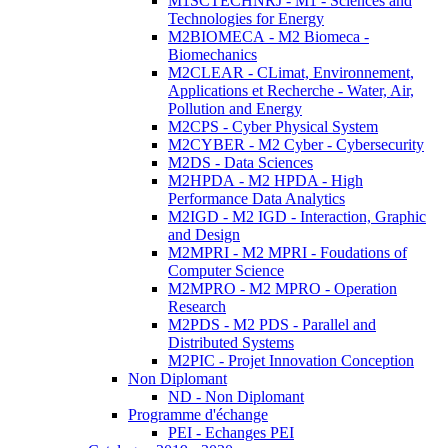
M1SCTECHNRJ - M1 - Sciences and
Technologies for Energy
M2BIOMECA - M2 Biomeca -
Biomechanics
M2CLEAR - CLimat, Environnement,
Applications et Recherche - Water, Air,
Pollution and Energy
M2CPS - Cyber Physical System
M2CYBER - M2 Cyber - Cybersecurity
M2DS - Data Sciences
M2HPDA - M2 HPDA - High
Performance Data Analytics
M2IGD - M2 IGD - Interaction, Graphic
and Design
M2MPRI - M2 MPRI - Foudations of
Computer Science
M2MPRO - M2 MPRO - Operation
Research
M2PDS - M2 PDS - Parallel and
Distributed Systems
M2PIC - Projet Innovation Conception
Non Diplomant
ND - Non Diplomant
Programme d'échange
PEI - Echanges PEI