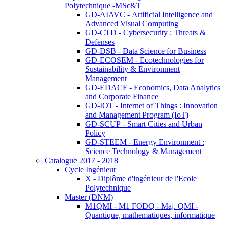
Polytechnique -MSc&T
GD-AIAVC - Artificial Intelligence and
Advanced Visual Computing
GD-CTD - Cybersecurity : Threats &
Defenses
GD-DSB - Data Science for Business
GD-ECOSEM - Ecotechnologies for
Sustainability & Environment
Management
GD-EDACF - Economics, Data Analytics
and Corporate Finance
GD-IOT - Internet of Things : Innovation
and Management Program (IoT)
GD-SCUP - Smart Cities and Urban
Policy
GD-STEEM - Energy Environment :
Science Technology & Management
Catalogue 2017 - 2018
Cycle Ingénieur
X - Diplôme d'ingénieur de l'Ecole
Polytechnique
Master (DNM)
M1QMI - M1 FODQ - Maj. QMI -
Quantique, mathematiques, informatique