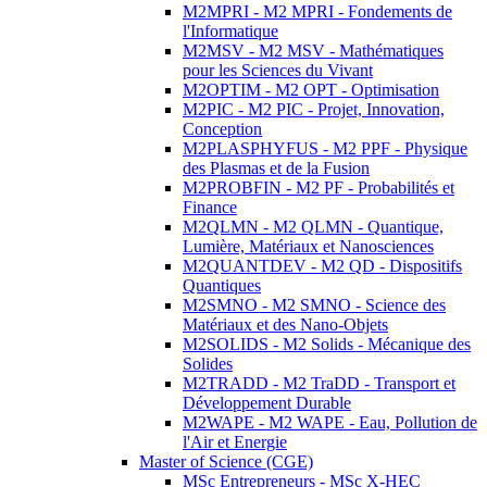
M2MPRI - M2 MPRI - Fondements de
l'Informatique
M2MSV - M2 MSV - Mathématiques
pour les Sciences du Vivant
M2OPTIM - M2 OPT - Optimisation
M2PIC - M2 PIC - Projet, Innovation,
Conception
M2PLASPHYFUS - M2 PPF - Physique
des Plasmas et de la Fusion
M2PROBFIN - M2 PF - Probabilités et
Finance
M2QLMN - M2 QLMN - Quantique,
Lumière, Matériaux et Nanosciences
M2QUANTDEV - M2 QD - Dispositifs
Quantiques
M2SMNO - M2 SMNO - Science des
Matériaux et des Nano-Objets
M2SOLIDS - M2 Solids - Mécanique des
Solides
M2TRADD - M2 TraDD - Transport et
Développement Durable
M2WAPE - M2 WAPE - Eau, Pollution de
l'Air et Energie
Master of Science (CGE)
MSc Entrepreneurs - MSc X-HEC