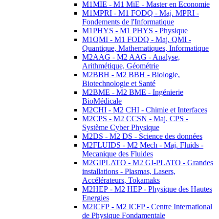
M1MIE - M1 MiE - Master en Economie
M1MPRI - M1 FODQ - Maj. MPRI -
Fondements de l'Informatique
M1PHYS - M1 PHYS - Physique
M1QMI - M1 FODQ - Maj. QMI -
Quantique, Mathematiques, Informatique
M2AAG - M2 AAG - Analyse,
Arithmétique, Géométrie
M2BBH - M2 BBH - Biologie,
Biotechnologie et Santé
M2BME - M2 BME - Ingénierie
BioMédicale
M2CHI - M2 CHI - Chimie et Interfaces
M2CPS - M2 CCSN - Maj. CPS -
Système Cyber Physique
M2DS - M2 DS - Science des données
M2FLUIDS - M2 Mech - Maj. Fluids -
Mecanique des Fluides
M2GIPLATO - M2 GI-PLATO - Grandes
installations - Plasmas, Lasers,
Accélérateurs, Tokamaks
M2HEP - M2 HEP - Physique des Hautes
Energies
M2ICFP - M2 ICFP - Centre International
de Physique Fondamentale