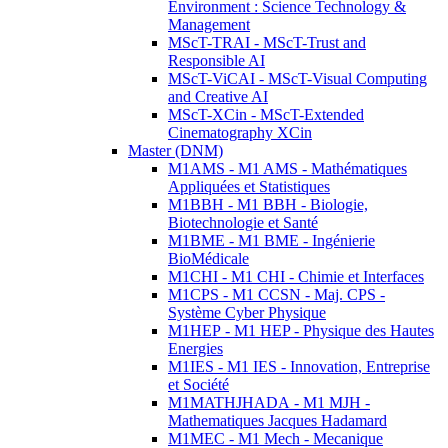
Environment : Science Technology &
Management
MScT-TRAI - MScT-Trust and
Responsible AI
MScT-ViCAI - MScT-Visual Computing
and Creative AI
MScT-XCin - MScT-Extended
Cinematography XCin
Master (DNM)
M1AMS - M1 AMS - Mathématiques
Appliquées et Statistiques
M1BBH - M1 BBH - Biologie,
Biotechnologie et Santé
M1BME - M1 BME - Ingénierie
BioMédicale
M1CHI - M1 CHI - Chimie et Interfaces
M1CPS - M1 CCSN - Maj. CPS -
Système Cyber Physique
M1HEP - M1 HEP - Physique des Hautes
Energies
M1IES - M1 IES - Innovation, Entreprise
et Société
M1MATHJHADA - M1 MJH -
Mathematiques Jacques Hadamard
M1MEC - M1 Mech - Mecanique