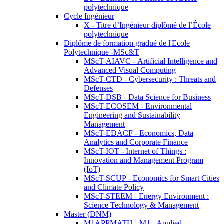
polytechnique
Cycle Ingénieur
X - Titre d’Ingénieur diplômé de l’École
polytechnique
Diplôme de formation gradué de l'Ecole
Polytechnique -MSc&T
MScT-AIAVC - Artificial Intelligence and
Advanced Visual Computing
MScT-CTD - Cybersecurity : Threats and
Defenses
MScT-DSB - Data Science for Business
MScT-ECOSEM - Environmental
Engineering and Sustainability
Management
MScT-EDACF - Economics, Data
Analytics and Corporate Finance
MScT-IOT - Internet of Things :
Innovation and Management Program
(IoT)
MScT-SCUP - Economics for Smart Cities
and Climate Policy
MScT-STEEM - Energy Environment :
Science Technology & Management
Master (DNM)
M1APPMATH - M1 - Applied