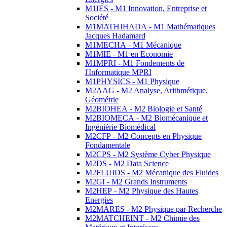
M1IES - M1 Innovation, Entreprise et
Société
M1MATHJHADA - M1 Mathématiques
Jacques Hadamard
M1MECHA - M1 Mécanique
M1MIE - M1 en Economie
M1MPRI - M1 Fondements de
l'Informatique MPRI
M1PHYSICS - M1 Physique
M2AAG - M2 Analyse, Arithmétique,
Géométrie
M2BIOHEA - M2 Biologie et Santé
M2BIOMECA - M2 Biomécanique et
Ingéniérie Biomédical
M2CFP - M2 Concepts en Physique
Fondamentale
M2CPS - M2 Système Cyber Physique
M2DS - M2 Data Science
M2FLUIDS - M2 Mécanique des Fluides
M2GI - M2 Grands Instruments
M2HEP - M2 Physique des Hautes
Energies
M2MARES - M2 Physique par Recherche
M2MATCHEINT - M2 Chimie des