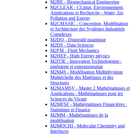
M2BE - Biomechanical Engineering
M2CLEAR - CLimat, Environnement,
Applications et Recherche - Water, Air,
Pollution and Energy
M2CMASIC - Conception, Modélisation
et Architecture des Systèmes Industriels
Complexes
M2DQ - Dispositif quantique
M2DS - Data Sciences
M2FM - Fluid Mechanics
M2HEP - High Energy physics
M2ITIE - Innovation Technologique :
ingénierie et entrepreneuriat
M2M4S - Modélisation Multiphysique
Multiéchelle des Matériaux et des
Structures
M2MAMSV - Master 2 Mathématiques et
Applications - Mathématiques pour les
Sciences du Vivant
M2MFSF - Mathématiques Financières :
Statistique et Finance
M2MM - Mathématiques de la
modélisation
M2MOCHI - Molecular Chemistry and
Interfaces