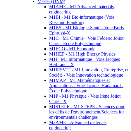
Master (DNM)
M1AME - M1 Advanced materials
engineering
M1BI - M1 Bio-informatique (Voie
Rosalind Franklin)
M1BS - M1 Biologie-Santé - Voie Boris
Ephrussi-X
M1C - M1 Chimie - Voie Fréderic Joliot-
Curie - Ecole Polytechnique
M1ECO - M1 Economie
M1HEP - M1 High Energy Physics
M1I - M1 Informatique - Voie Jacques
Herbrand - X
M1IESVIT - M1 Innovation, Entreprise, et
Société - Voie Innovation technologique
M1MAP - M1 Mathématiques et
Applications - Voie Jacques Hadamard -
École Polytechnique
M1P - M1 Physique - Voie Irène Joliot
Curie - X
M1STEPE - M1 STEPE - Sciences pour
les défis de l'environnement/Sciences for
environmentals challenges
M2AME - Advanced materials
engineering