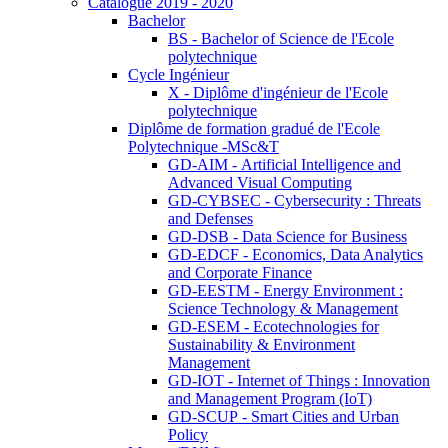
Catalogue 2019 - 2020
Bachelor
BS - Bachelor of Science de l'Ecole
polytechnique
Cycle Ingénieur
X - Diplôme d'ingénieur de l'Ecole
polytechnique
Diplôme de formation gradué de l'Ecole
Polytechnique -MSc&T
GD-AIM - Artificial Intelligence and
Advanced Visual Computing
GD-CYBSEC - Cybersecurity : Threats
and Defenses
GD-DSB - Data Science for Business
GD-EDCF - Economics, Data Analytics
and Corporate Finance
GD-EESTM - Energy Environment :
Science Technology & Management
GD-ESEM - Ecotechnologies for
Sustainability & Environment
Management
GD-IOT - Internet of Things : Innovation
and Management Program (IoT)
GD-SCUP - Smart Cities and Urban
Policy