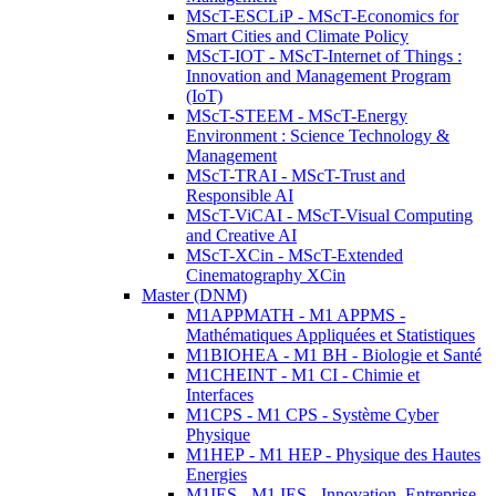
MScT-ESCLiP - MScT-Economics for
Smart Cities and Climate Policy
MScT-IOT - MScT-Internet of Things :
Innovation and Management Program
(IoT)
MScT-STEEM - MScT-Energy
Environment : Science Technology &
Management
MScT-TRAI - MScT-Trust and
Responsible AI
MScT-ViCAI - MScT-Visual Computing
and Creative AI
MScT-XCin - MScT-Extended
Cinematography XCin
Master (DNM)
M1APPMATH - M1 APPMS -
Mathématiques Appliquées et Statistiques
M1BIOHEA - M1 BH - Biologie et Santé
M1CHEINT - M1 CI - Chimie et
Interfaces
M1CPS - M1 CPS - Système Cyber
Physique
M1HEP - M1 HEP - Physique des Hautes
Energies
M1IES - M1 IES - Innovation, Entreprise