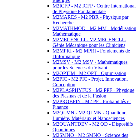
Energies
M2ICFP - M2 ICFP - Centre International
de Physique Fondamentale
M2MARES - M2 PBR - Physique par
Recherche
M2MATHMOD - M2 MM - Modélisation
Mathématique
M2MECENCLI - M2 MECENCLI -
Génie Mécanique pour les Cliniciens
M2MPRI - M2 MPRI - Fondements de
l'Informatique
M2MSV - M2 MSV - Mathématiques
pour les Sciences du Vivant
M2OPTIM - M2 OPT - Optimisation
M2PIC - M2 PIC - Projet, Innovation,
Conception
M2PLASPHYFUS - M2 PPF - Physique
des Plasmas et de la Fusion
M2PROBFIN - M2 PF - Probabilités et
Finance
M2QLMN - M2 QLMN - Quantique,
Lumière, Matériaux et Nanosciences
M2QUANTDEV - M2 QD - Dispositifs
Quantiques
M2SMNO - M2 SMNO - Science des