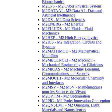
Biomechanics
M2CPS - M2 Cyber Physical System
M2DATAAI - M2 Data AI - Data and
Artificial Intelligence
M2DS - M2 Data Sciences
M2ENERG - M2 Énergie
M2FLUIDS - M2 Fluids - Fluid
Mechanics
M2HEP - M2 High Energy physics
M2ICS - M2 Integration, Circuits and
Systems
M2MATHMOD - M2 Mathematical
Modelling
M2MECENCLI - M2 Mecencli -
Mechanical Engineering for Clinicians
M2MICAS - M2 Machine Learning,
Communications and Security
M2MOCHI - M2 Molecular Chemistry
and Interfaces
M2MSV - M2 MSV - Mathématiques
pour les Sciences du Vivant
M2OPTIM - M2 Optimisation
M2PIC - M2 Projet Innovation Conception
M2QNSLMT - M2 Quantum, Light,
Materials and Nanosciences