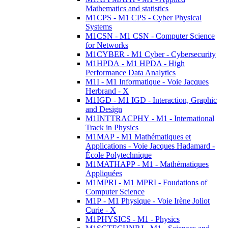
Mathematics and statistics
M1CPS - M1 CPS - Cyber Physical
Systems
M1CSN - M1 CSN - Computer Science
for Networks
M1CYBER - M1 Cyber - Cybersecurity
M1HPDA - M1 HPDA - High
Performance Data Analytics
M1I - M1 Informatique - Voie Jacques
Herbrand - X
M1IGD - M1 IGD - Interaction, Graphic
and Design
M1INTTRACPHY - M1 - International
Track in Physics
M1MAP - M1 Mathématiques et
Applications - Voie Jacques Hadamard -
École Polytechnique
M1MATHAPP - M1 - Mathématiques
Appliquées
M1MPRI - M1 MPRI - Foudations of
Computer Science
M1P - M1 Physique - Voie Irène Joliot
Curie - X
M1PHYSICS - M1 - Physics