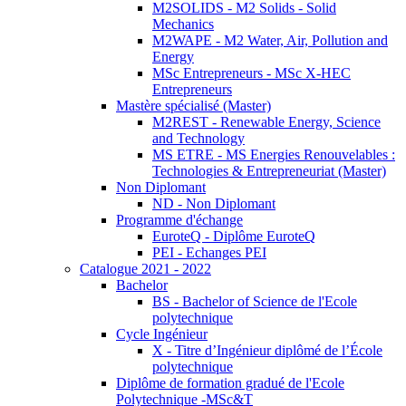
M2SOLIDS - M2 Solids - Solid
Mechanics
M2WAPE - M2 Water, Air, Pollution and
Energy
MSc Entrepreneurs - MSc X-HEC
Entrepreneurs
Mastère spécialisé (Master)
M2REST - Renewable Energy, Science
and Technology
MS ETRE - MS Energies Renouvelables :
Technologies & Entrepreneuriat (Master)
Non Diplomant
ND - Non Diplomant
Programme d'échange
EuroteQ - Diplôme EuroteQ
PEI - Echanges PEI
Catalogue 2021 - 2022
Bachelor
BS - Bachelor of Science de l'Ecole
polytechnique
Cycle Ingénieur
X - Titre d’Ingénieur diplômé de l’École
polytechnique
Diplôme de formation gradué de l'Ecole
Polytechnique -MSc&T