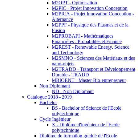
M2OPT - Optimisation
M2PIC - Projet Innovation Conception
M2PICA - Projet Innovation Conception -
Alternance
M2PPF - Physique des Plasmas et de la
Fusion
M2PROBAFI - Mathématiques
Financières : Probabilités et Finance
M2REST - Renewable Energy, Science
and Technology
M2SMNO - Sciences des Matériaux et des
nano-objets
M2TRADD - Transport et Développement
Durable - TRADD
MBIOENT - Master Bio-entrepreneur
Non Diplomant
ND - Non Diplomant
Catalogue 2018 - 2019
Bachelor
BS - Bachelor of Science de l'Ecole
polytechnique
Cycle Ingénieur
X - Diplôme d'ingénieur de l'Ecole
polytechnique
Diplôme de formation gradué de l'Ecole