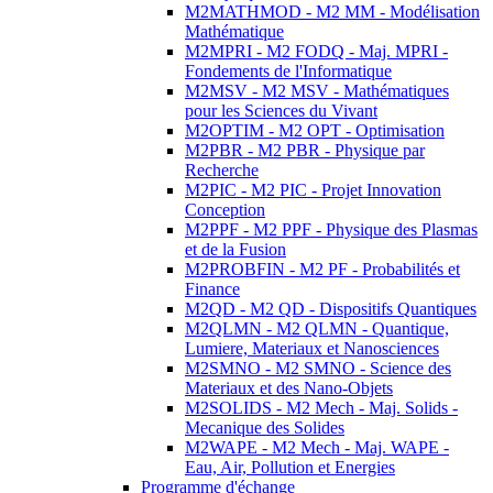
M2MATHMOD - M2 MM - Modélisation
Mathématique
M2MPRI - M2 FODQ - Maj. MPRI -
Fondements de l'Informatique
M2MSV - M2 MSV - Mathématiques
pour les Sciences du Vivant
M2OPTIM - M2 OPT - Optimisation
M2PBR - M2 PBR - Physique par
Recherche
M2PIC - M2 PIC - Projet Innovation
Conception
M2PPF - M2 PPF - Physique des Plasmas
et de la Fusion
M2PROBFIN - M2 PF - Probabilités et
Finance
M2QD - M2 QD - Dispositifs Quantiques
M2QLMN - M2 QLMN - Quantique,
Lumiere, Materiaux et Nanosciences
M2SMNO - M2 SMNO - Science des
Materiaux et des Nano-Objets
M2SOLIDS - M2 Mech - Maj. Solids -
Mecanique des Solides
M2WAPE - M2 Mech - Maj. WAPE -
Eau, Air, Pollution et Energies
Programme d'échange