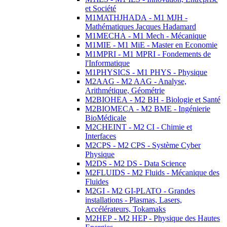
et Société
M1MATHJHADA - M1 MJH -
Mathématiques Jacques Hadamard
M1MECHA - M1 Mech - Mécanique
M1MIE - M1 MiE - Master en Economie
M1MPRI - M1 MPRI - Fondements de
l'Informatique
M1PHYSICS - M1 PHYS - Physique
M2AAG - M2 AAG - Analyse,
Arithmétique, Géométrie
M2BIOHEA - M2 BH - Biologie et Santé
M2BIOMECA - M2 BME - Ingénierie
BioMédicale
M2CHEINT - M2 CI - Chimie et
Interfaces
M2CPS - M2 CPS - Système Cyber
Physique
M2DS - M2 DS - Data Science
M2FLUIDS - M2 Fluids - Mécanique des
Fluides
M2GI - M2 GI-PLATO - Grandes
installations - Plasmas, Lasers,
Accélérateurs, Tokamaks
M2HEP - M2 HEP - Physique des Hautes