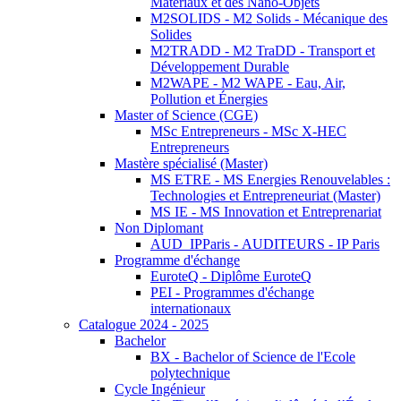
Matériaux et des Nano-Objets
M2SOLIDS - M2 Solids - Mécanique des
Solides
M2TRADD - M2 TraDD - Transport et
Développement Durable
M2WAPE - M2 WAPE - Eau, Air,
Pollution et Énergies
Master of Science (CGE)
MSc Entrepreneurs - MSc X-HEC
Entrepreneurs
Mastère spécialisé (Master)
MS ETRE - MS Energies Renouvelables :
Technologies et Entrepreneuriat (Master)
MS IE - MS Innovation et Entreprenariat
Non Diplomant
AUD_IPParis - AUDITEURS - IP Paris
Programme d'échange
EuroteQ - Diplôme EuroteQ
PEI - Programmes d'échange
internationaux
Catalogue 2024 - 2025
Bachelor
BX - Bachelor of Science de l'Ecole
polytechnique
Cycle Ingénieur