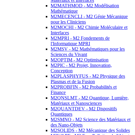
Matériaux et Interfaces
M2MATHMOD - M2 Modélisation
Mathématique
M2MECENCLI - M2 Génie Mécanique
pour les Cliniciens
M2MOCHI - M2 Chimie Moléculaire et
Interfaces
M2MPRI - M2 Fondements de
l'Informatique MPRI
M2MSV - M2 Mathématiques pour les
Sciences du Vivant
M2OPTIM - M2 Optimisation
M2PIC - M2 Projet, Innovation,
Conception
M2PLASPHYFUS - M2 Physique des
Plasmas et de la Fusion
M2PROBFIN - M2 Probabilités et
Finance
M2QNSLMT - M2 Quantique, Lumière,
Matériaux et Nanosciences
M2QUANTDEV - M2 Dispositifs
Quantiques
M2SMNO - M2 Science des Matériaux et
des Nano-Objets
M2SOLIDS - M2 Mécanique des Solides