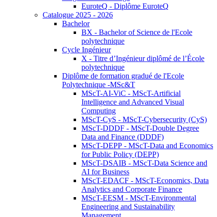
EuroteQ - Diplôme EuroteQ
Catalogue 2025 - 2026
Bachelor
BX - Bachelor of Science de l'Ecole
polytechnique
Cycle Ingénieur
X - Titre d’Ingénieur diplômé de l’École
polytechnique
Diplôme de formation gradué de l'Ecole
Polytechnique -MSc&T
MScT-AI-ViC - MScT-Artificial
Intelligence and Advanced Visual
Computing
MScT-CyS - MScT-Cybersecurity (CyS)
MScT-DDDF - MScT-Double Degree
Data and Finance (DDDF)
MScT-DEPP - MScT-Data and Economics
for Public Policy (DEPP)
MScT-DSAIB - MScT-Data Science and
AI for Business
MScT-EDACF - MScT-Economics, Data
Analytics and Corporate Finance
MScT-EESM - MScT-Environmental
Engineering and Sustainability
Management