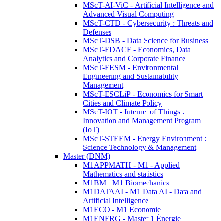
MScT-AI-ViC - Artificial Intelligence and
Advanced Visual Computing
MScT-CTD - Cybersecurity : Threats and
Defenses
MScT-DSB - Data Science for Business
MScT-EDACF - Economics, Data
Analytics and Corporate Finance
MScT-EESM - Environmental
Engineering and Sustainability
Management
MScT-ESCLiP - Economics for Smart
Cities and Climate Policy
MScT-IOT - Internet of Things :
Innovation and Management Program
(IoT)
MScT-STEEM - Energy Environment :
Science Technology & Management
Master (DNM)
M1APPMATH - M1 - Applied
Mathematics and statistics
M1BM - M1 Biomechanics
M1DATAAI - M1 Data AI - Data and
Artificial Intelligence
M1ECO - M1 Economie
M1ENERG - Master 1 Énergie