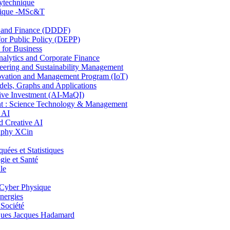
lytechnique
hnique -MSc&T
and Finance (DDDF)
r Public Policy (DEPP)
for Business
ytics and Corporate Finance
ring and Sustainability Management
ovation and Management Program (IoT)
ls, Graphs and Applications
ive Investment (AI-MaQI)
: Science Technology & Management
 AI
 Creative AI
aphy XCin
es et Statistiques
ie et Santé
le
Cyber Physique
nergies
 Société
es Jacques Hadamard