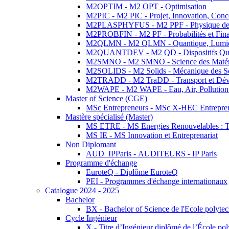
M2OPTIM - M2 OPT - Optimisation
M2PIC - M2 PIC - Projet, Innovation, Conc
M2PLASPHYFUS - M2 PPF - Physique des P
M2PROBFIN - M2 PF - Probabilités et Fin
M2QLMN - M2 QLMN - Quantique, Lumière
M2QUANTDEV - M2 QD - Dispositifs Qua
M2SMNO - M2 SMNO - Science des Matéri
M2SOLIDS - M2 Solids - Mécanique des So
M2TRADD - M2 TraDD - Transport et Dév
M2WAPE - M2 WAPE - Eau, Air, Pollution 
Master of Science (CGE)
MSc Entrepreneurs - MSc X-HEC Entrepre
Mastère spécialisé (Master)
MS ETRE - MS Energies Renouvelables : Tec
MS IE - MS Innovation et Entreprenariat
Non Diplomant
AUD_IPParis - AUDITEURS - IP Paris
Programme d'échange
EuroteQ - Diplôme EuroteQ
PEI - Programmes d'échange internationaux
Catalogue 2024 - 2025
Bachelor
BX - Bachelor of Science de l'Ecole polyte
Cycle Ingénieur
X - Titre d’Ingénieur diplômé de l’École po