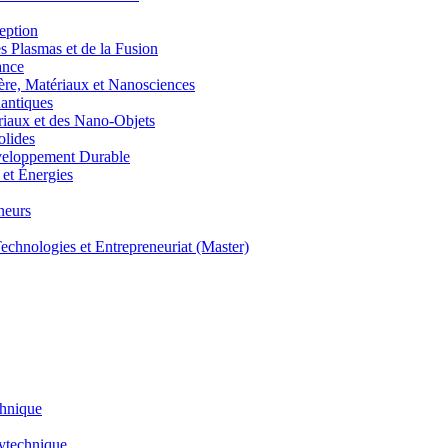
eption
lasmas et de la Fusion
ance
, Matériaux et Nanosciences
ntiques
aux et des Nano-Objets
lides
eloppement Durable
et Énergies
neurs
hnologies et Entrepreneuriat (Master)
chnique
lytechnique