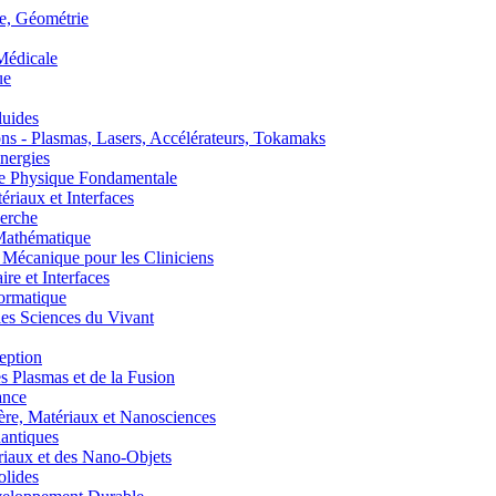
, Géométrie
édicale
ue
uides
s - Plasmas, Lasers, Accélérateurs, Tokamaks
nergies
de Physique Fondamentale
aux et Interfaces
erche
athématique
anique pour les Cliniciens
 et Interfaces
ormatique
s Sciences du Vivant
eption
lasmas et de la Fusion
ance
, Matériaux et Nanosciences
ntiques
aux et des Nano-Objets
lides