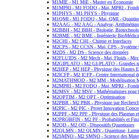
M1MIE - M1 MiE - Master en Economie
M1MPRI - M1 FODQ - Maj. MPRI - Fondeme
M1PHYS - M1 PHYS - Physique
M1QMI - M1 FODQ - Maj. QMI - Quantique
M2AAG - M2 AAG - Analyse, Arithmétique
M2BBH - M2 BBH - Biologie, Biotechnolog
M2BME - M2 BME - Ingénierie BioMédica
M2CHI - M2 CHI - Chimie et Interfaces
M2CPS - M2 CCSN - Maj. CPS - Système 
M2DS - M2 DS - Science des données
M2FLUIDS - M2 Mech - Maj. Fluids - Meca
M2GIPLATO - M2 GI-PLATO - Grandes instal
M2HEP - M2 HEP - Physique des Hautes E
M2ICFP - M2 ICFP - Centre International 
M2MATHMOD - M2 MM - Modélisation M
M2MPRI - M2 FODQ - Maj. MPRI - Fondeme
M2MSV - M2 MSV - Mathématiques pour le
M2OPTIM - M2 OPT - Optimisation
M2PBR - M2 PBR - Physique par Recherc
M2PIC - M2 PIC - Projet Innovation Conce
M2PPF - M2 PPF - Physique des Plasmas et
M2PROBFIN - M2 PF - Probabilités et Fin
M2QD - M2 QD - Dispositifs Quantiques
M2QLMN - M2 QLMN - Quantique, Lumiere
M2SMNO - M2 SMNO - Science des Materi