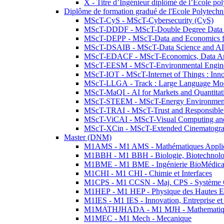
X - Titre d’Ingénieur diplômé de l’École po
Diplôme de formation gradué de l'Ecole Polytec
MScT-CyS - MScT-Cybersecurity (CyS)
MScT-DDDF - MScT-Double Degree Data 
MScT-DEPP - MScT-Data and Economics fo
MScT-DSAIB - MScT-Data Science and AI 
MScT-EDACF - MScT-Economics, Data Anal
MScT-EESM - MScT-Environmental Enginee
MScT-IOT - MScT-Internet of Things : Inn
MScT-LLGA - Track : Large Language Mode
MScT-MaQI - AI for Markets and Quantitat
MScT-STEEM - MScT-Energy Environment 
MScT-TRAI - MScT-Trust and Responsible
MScT-ViCAI - MScT-Visual Computing and
MScT-XCin - MScT-Extended Cinematogr
Master (DNM)
M1AMS - M1 AMS - Mathématiques Appliqué
M1BBH - M1 BBH - Biologie, Biotechnolog
M1BME - M1 BME - Ingénierie BioMédica
M1CHI - M1 CHI - Chimie et Interfaces
M1CPS - M1 CCSN - Maj. CPS - Système 
M1HEP - M1 HEP - Physique des Hautes E
M1IES - M1 IES - Innovation, Entreprise et
M1MATHJHADA - M1 MJH - Mathematiqu
M1MEC - M1 Mech - Mecanique