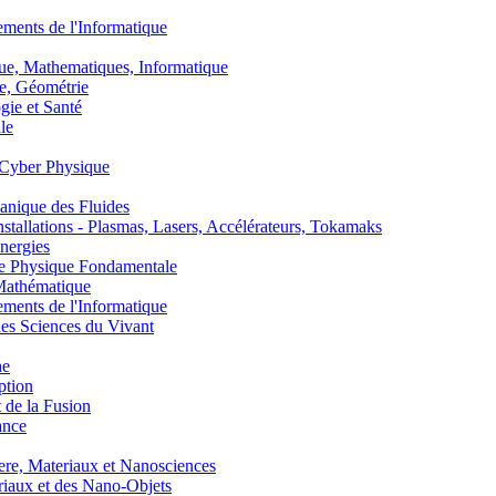
nts de l'Informatique
, Mathematiques, Informatique
, Géométrie
ie et Santé
le
Cyber Physique
nique des Fluides
lations - Plasmas, Lasers, Accélérateurs, Tokamaks
nergies
de Physique Fondamentale
athématique
nts de l'Informatique
s Sciences du Vivant
he
ption
 de la Fusion
ance
, Materiaux et Nanosciences
aux et des Nano-Objets