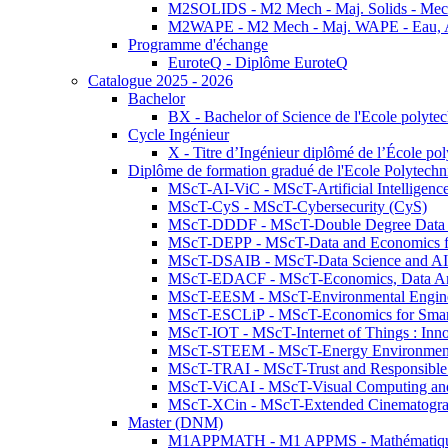
M2SOLIDS - M2 Mech - Maj. Solids - Meca
M2WAPE - M2 Mech - Maj. WAPE - Eau, Air
Programme d'échange
EuroteQ - Diplôme EuroteQ
Catalogue 2025 - 2026
Bachelor
BX - Bachelor of Science de l'Ecole polyte
Cycle Ingénieur
X - Titre d’Ingénieur diplômé de l’École po
Diplôme de formation gradué de l'Ecole Polytec
MScT-AI-ViC - MScT-Artificial Intelligen
MScT-CyS - MScT-Cybersecurity (CyS)
MScT-DDDF - MScT-Double Degree Data 
MScT-DEPP - MScT-Data and Economics fo
MScT-DSAIB - MScT-Data Science and AI 
MScT-EDACF - MScT-Economics, Data Anal
MScT-EESM - MScT-Environmental Enginee
MScT-ESCLiP - MScT-Economics for Smart 
MScT-IOT - MScT-Internet of Things : Inn
MScT-STEEM - MScT-Energy Environment 
MScT-TRAI - MScT-Trust and Responsible
MScT-ViCAI - MScT-Visual Computing and
MScT-XCin - MScT-Extended Cinematogr
Master (DNM)
M1APPMATH - M1 APPMS - Mathématiques A