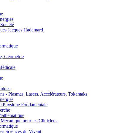
ue
nergies
 Société
es Jacques Hadamard
ormatique
, Géométrie
édicale
ue
uides
s - Plasmas, Lasers, Accélérateurs, Tokamaks
nergies
de Physique Fondamentale
erche
athématique
anique pour les Cliniciens
ormatique
s Sciences du Vivant