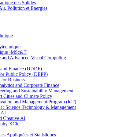
nique des Solides
, Pollution et Energies
chnique
lytechnique
hnique -MSc&T
ce and Advanced Visual Computing
and Finance (DDDF)
r Public Policy (DEPP)
for Business
ytics and Corporate Finance
ring and Sustainability Management
Cities and Climate Policy
ovation and Management Program (IoT)
: Science Technology & Management
 AI
 Creative AI
aphy XCin
ppliquées et Statistiques