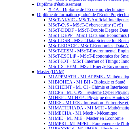
Diplôme d'établissement
X-4A - Diplôme de l'Ecole polytechnique
Diplôme de formation gradué de l'Ecole Polytec
MScT-AI-ViC - MScT-Artificial Intelligen
MScT-CyS - MScT-Cybersecurity (CyS)
MScT-DDDF - MScT-Double Degree Data 
MScT-DEPP - MScT-Data and Economics fo
MScT-DSB - MScT-Data Science for Busin
MScT-EDACF - MScT-Economics, Data Anal
MScT-EESM - MScT-Environmental Enginee
MScT-ESCLiP - MScT-Economics for Smart 
MScT-IOT - MScT-Internet of Things : Inn
MScT-STEEM - MScT-Energy Environment 
Master (DNM)
M1APPMATH - M1 APPMS - Mathématiques A
M1BIOHEA - M1 BH - Biologie et Santé
M1CHEINT - M1 CI - Chimie et Interfaces
M1CPS - M1 CPS - Système Cyber Physiq
M1HEP - M1 HEP - Physique des Hautes E
M1IES - M1 IES - Innovation, Entreprise et
M1MATHJHADA - M1 MJH - Mathématiqu
M1MECHA - M1 Mech - Mécanique
M1MIE - M1 MiE - Master en Economie
M1MPRI - M1 MPRI - Fondements de l'Inf
M1PHYSICS - M1 PHYS - Physique