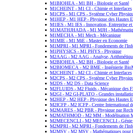
M1BIOHEA - M1 BH - Biologie et Santé
M1CHEINT - M1 CI - Chimie et Interfaces
M1CPS - M1 CPS - Système Cyber Physiq
M1HEP - M1 HEP - Physique des Hautes E
M1IES - M1 IES - Innovation, Entreprise et
M1MATHJHADA - M1 MJH - Mathématiqu
M1MECHA - M1 Mech - Mécanique
M1MIE - M1 MiE - Master en Economie
M1MPRI - M1 MPRI - Fondements de l'Inf
M1PHYSICS - M1 PHYS - Physique
M2AAG - M2 AAG - Analyse, Arithmétique
M2BIOHEA - M2 BH - Biologie et Santé
M2BIOMECA - M2 BME - Ingénierie BioM
M2CHEINT - M2 CI - Chimie et Interfaces
M2CPS - M2 CPS - Système Cyber Physiq
M2DS - M2 DS - Data Science
M2FLUIDS - M2 Fluids - Mécanique des Fl
M2GI - M2 GI-PLATO - Grandes installation
M2HEP - M2 HEP - Physique des Hautes E
M2ICFP - M2 ICFP - Centre International 
M2MARES - M2 PBR - Physique par Rech
M2MATHMOD - M2 MM - Modélisation M
M2MECENCLI - M2 MECENCLI - Génie Méc
M2MPRI - M2 MPRI - Fondements de l'Inf
M2MSV - M2 MSV - Mathématiques pour le