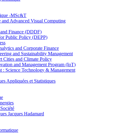
hnique -MSc&T
ce and Advanced Visual Computing
and Finance (DDDF)
r Public Policy (DEPP)
ess
ytics and Corporate Finance
ring and Sustainability Management
Cities and Climate Policy
ovation and Management Program (IoT)
: Science Technology & Management
ppliquées et Statistiques
ue
nergies
 Société
es Jacques Hadamard
ormatique