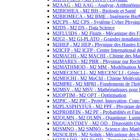
M2AAG - M2 AAG - Analyse, Arithmétique
M2BIOHEA - M2 BH - Biologie et Santé
M2BIOMECA - M2 BME - Ingénierie BioM
M2CPS - M2 CPS - Système Cyber Physiq
M2DS - M2 DS - Data Science
M2FLUIDS - M2 Fluids - Mécanique des Fl
M2GI - M2 GI-PLATO - Grandes installation
M2HEP - M2 HEP - Physique des Hautes E
M2ICFP - M2 ICFP - Centre International 
M2MACHI - M2 MACHI - Chimie des Matéri
M2MARES - M2 PBR - Physique par Rech
M2MATHMOD - M2 MM - Modélisation M
M2MECENCLI - M2 MECENCLI - Génie Méc
M2MOCHI - M2 MoChI - Chimie Moléculaire
M2MPRI - M2 MPRI - Fondements de l'Inf
M2MSV - M2 MSV - Mathématiques pour le
M2OPTIM - M2 OPT - Optimisation
M2PIC - M2 PIC - Projet, Innovation, Conc
M2PLASPHYFUS - M2 PPF - Physique des P
M2PROBFIN - M2 PF - Probabilités et Fin
M2QLMN - M2 QLMN - Quantique, Lumière
M2QUANTDEV - M2 QD - Dispositifs Qua
M2SMNO - M2 SMNO - Science des Matéri
M2SOLIDS - M2 Solids - Mécanique des So