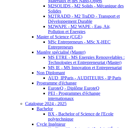
Matériaux et des Nano-Objets
M2SOLIDS - M2 Solids - Mécanique des
Solides
M2TRADD - M2 TraDD - Transport et
Développement Durable
M2WAPE - M2 WAPE - Eau, Air,
Pollution et Énergies
Master of Science (CGE)
MSc Entrepreneurs - MSc X-HEC
Entrepreneurs
Mastère spécialisé (Master)
MS ETRE - MS Energies Renouvelables :
Technologies et Entrepreneuriat (Master)
MS IE - MS Innovation et Entreprenariat
Non Diplomant
AUD_IPParis - AUDITEURS - IP Paris
Programme d'échange
EuroteQ - Diplôme EuroteQ
PEI - Programmes d'échange
internationaux
Catalogue 2024 - 2025
Bachelor
BX - Bachelor of Science de l'Ecole
polytechnique
Cycle Ingénieur