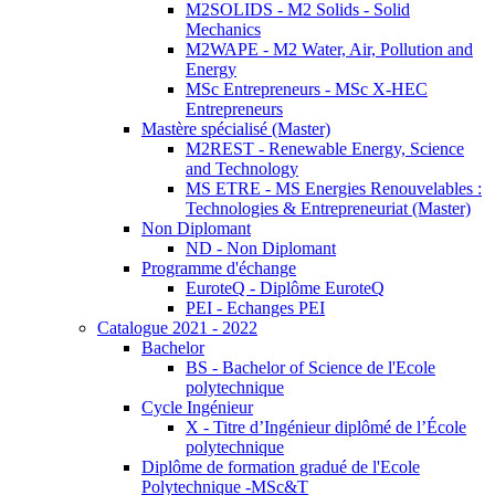
M2SOLIDS - M2 Solids - Solid
Mechanics
M2WAPE - M2 Water, Air, Pollution and
Energy
MSc Entrepreneurs - MSc X-HEC
Entrepreneurs
Mastère spécialisé (Master)
M2REST - Renewable Energy, Science
and Technology
MS ETRE - MS Energies Renouvelables :
Technologies & Entrepreneuriat (Master)
Non Diplomant
ND - Non Diplomant
Programme d'échange
EuroteQ - Diplôme EuroteQ
PEI - Echanges PEI
Catalogue 2021 - 2022
Bachelor
BS - Bachelor of Science de l'Ecole
polytechnique
Cycle Ingénieur
X - Titre d’Ingénieur diplômé de l’École
polytechnique
Diplôme de formation gradué de l'Ecole
Polytechnique -MSc&T