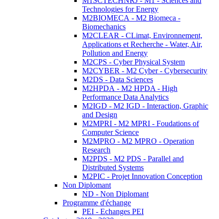
M1SCTECHNRJ - M1 - Sciences and
Technologies for Energy
M2BIOMECA - M2 Biomeca -
Biomechanics
M2CLEAR - CLimat, Environnement,
Applications et Recherche - Water, Air,
Pollution and Energy
M2CPS - Cyber Physical System
M2CYBER - M2 Cyber - Cybersecurity
M2DS - Data Sciences
M2HPDA - M2 HPDA - High
Performance Data Analytics
M2IGD - M2 IGD - Interaction, Graphic
and Design
M2MPRI - M2 MPRI - Foudations of
Computer Science
M2MPRO - M2 MPRO - Operation
Research
M2PDS - M2 PDS - Parallel and
Distributed Systems
M2PIC - Projet Innovation Conception
Non Diplomant
ND - Non Diplomant
Programme d'échange
PEI - Echanges PEI