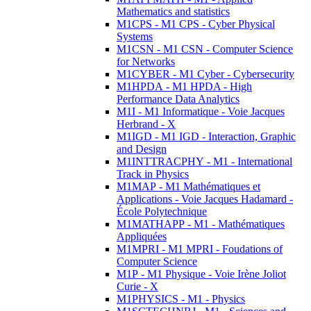
Mathematics and statistics
M1CPS - M1 CPS - Cyber Physical
Systems
M1CSN - M1 CSN - Computer Science
for Networks
M1CYBER - M1 Cyber - Cybersecurity
M1HPDA - M1 HPDA - High
Performance Data Analytics
M1I - M1 Informatique - Voie Jacques
Herbrand - X
M1IGD - M1 IGD - Interaction, Graphic
and Design
M1INTTRACPHY - M1 - International
Track in Physics
M1MAP - M1 Mathématiques et
Applications - Voie Jacques Hadamard -
École Polytechnique
M1MATHAPP - M1 - Mathématiques
Appliquées
M1MPRI - M1 MPRI - Foudations of
Computer Science
M1P - M1 Physique - Voie Irène Joliot
Curie - X
M1PHYSICS - M1 - Physics