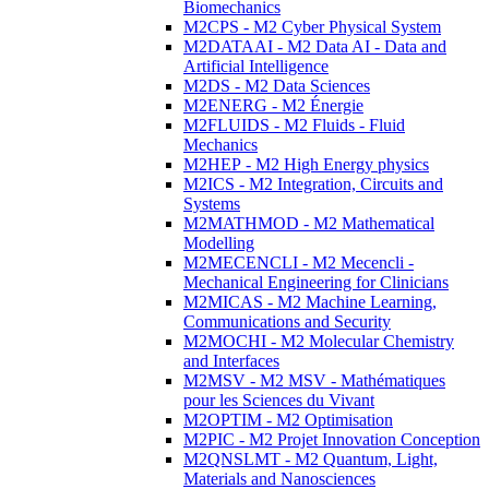
Biomechanics
M2CPS - M2 Cyber Physical System
M2DATAAI - M2 Data AI - Data and
Artificial Intelligence
M2DS - M2 Data Sciences
M2ENERG - M2 Énergie
M2FLUIDS - M2 Fluids - Fluid
Mechanics
M2HEP - M2 High Energy physics
M2ICS - M2 Integration, Circuits and
Systems
M2MATHMOD - M2 Mathematical
Modelling
M2MECENCLI - M2 Mecencli -
Mechanical Engineering for Clinicians
M2MICAS - M2 Machine Learning,
Communications and Security
M2MOCHI - M2 Molecular Chemistry
and Interfaces
M2MSV - M2 MSV - Mathématiques
pour les Sciences du Vivant
M2OPTIM - M2 Optimisation
M2PIC - M2 Projet Innovation Conception
M2QNSLMT - M2 Quantum, Light,
Materials and Nanosciences