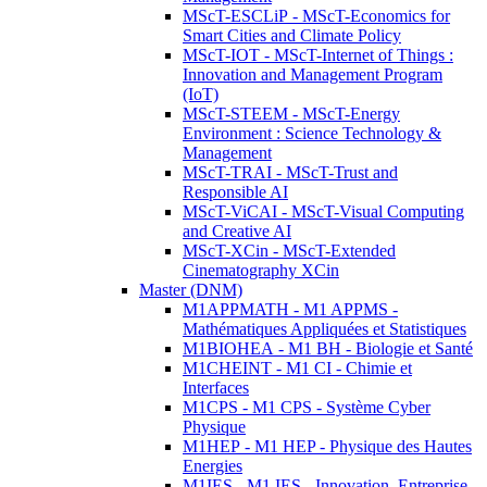
MScT-ESCLiP - MScT-Economics for
Smart Cities and Climate Policy
MScT-IOT - MScT-Internet of Things :
Innovation and Management Program
(IoT)
MScT-STEEM - MScT-Energy
Environment : Science Technology &
Management
MScT-TRAI - MScT-Trust and
Responsible AI
MScT-ViCAI - MScT-Visual Computing
and Creative AI
MScT-XCin - MScT-Extended
Cinematography XCin
Master (DNM)
M1APPMATH - M1 APPMS -
Mathématiques Appliquées et Statistiques
M1BIOHEA - M1 BH - Biologie et Santé
M1CHEINT - M1 CI - Chimie et
Interfaces
M1CPS - M1 CPS - Système Cyber
Physique
M1HEP - M1 HEP - Physique des Hautes
Energies
M1IES - M1 IES - Innovation, Entreprise