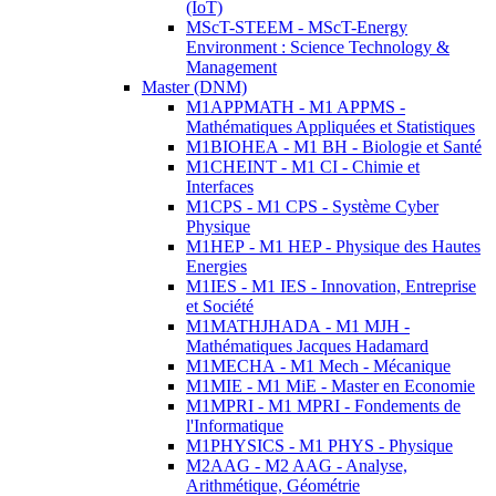
(IoT)
MScT-STEEM - MScT-Energy
Environment : Science Technology &
Management
Master (DNM)
M1APPMATH - M1 APPMS -
Mathématiques Appliquées et Statistiques
M1BIOHEA - M1 BH - Biologie et Santé
M1CHEINT - M1 CI - Chimie et
Interfaces
M1CPS - M1 CPS - Système Cyber
Physique
M1HEP - M1 HEP - Physique des Hautes
Energies
M1IES - M1 IES - Innovation, Entreprise
et Société
M1MATHJHADA - M1 MJH -
Mathématiques Jacques Hadamard
M1MECHA - M1 Mech - Mécanique
M1MIE - M1 MiE - Master en Economie
M1MPRI - M1 MPRI - Fondements de
l'Informatique
M1PHYSICS - M1 PHYS - Physique
M2AAG - M2 AAG - Analyse,
Arithmétique, Géométrie