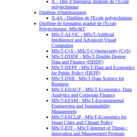
X - Titre d’Ingénieur diplômé de l’École
polytechnique
Diplôme d'établissement
X-4A - Diplôme de l'Ecole polytechnique
Diplôme de formation gradué de l'Ecole
Polytechnique -MSc&T
MScT-AI-ViC - MScT-Artificial
Intelligence and Advanced Visual
Computing
MScT-CyS - MScT-Cybersecurity (CyS)
MScT-DDDF - MScT-Double Degree
Data and Finance (DDDF)
MScT-DEPP - MScT-Data and Economics
for Public Policy (DEPP)
MScT-DSB - MScT-Data Science for
Business
MScT-EDACF - MScT-Economics, Data
Analytics and Corporate Finance
MScT-EESM - MScT-Environmental
Engineering and Sustainability
Management
MScT-ESCLiP - MScT-Economics for
Smart Cities and Climate Policy
MScT-IOT - MScT-Internet of Things :
Innovation and Management Program