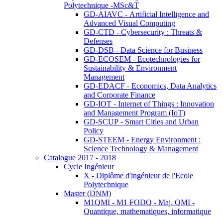
Polytechnique -MSc&T
GD-AIAVC - Artificial Intelligence and
Advanced Visual Computing
GD-CTD - Cybersecurity : Threats &
Defenses
GD-DSB - Data Science for Business
GD-ECOSEM - Ecotechnologies for
Sustainability & Environment
Management
GD-EDACF - Economics, Data Analytics
and Corporate Finance
GD-IOT - Internet of Things : Innovation
and Management Program (IoT)
GD-SCUP - Smart Cities and Urban
Policy
GD-STEEM - Energy Environment :
Science Technology & Management
Catalogue 2017 - 2018
Cycle Ingénieur
X - Diplôme d'ingénieur de l'Ecole
Polytechnique
Master (DNM)
M1QMI - M1 FODQ - Maj. QMI -
Quantique, mathematiques, informatique