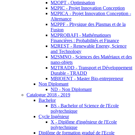
M2OPT - Optimisation
M2PIC - Projet Innovation Conception
M2PICA - Projet Innovation Conception -
Alternance
M2PPF - Physique des Plasmas et de la
Fusion
M2PROBAFI - Mathématiques
Financières : Probabilités et Finance
M2REST - Renewable Energy, Science
and Technology
M2SMNO - Sciences des Matériaux et des
nano-objets
M2TRADD - Transport et Développement
Durable - TRADD
MBIOENT - Master Bio-entrepreneur
Non Diplomant
ND - Non Diplomant
Catalogue 2018 - 2019
Bachelor
BS - Bachelor of Science de l'Ecole
polytechnique
Cycle Ingénieur
X - Diplôme d'ingénieur de l'Ecole
polytechnique
Diplôme de formation gradué de l'Ecole