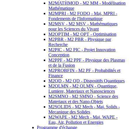
M2MATHMOD - M2 MM - Modélisation
Mathématique
M2MPRI - M2 FODQ - Maj. MPRI -
Fondements de l'Informatique
M2MSV - M2 MSV - Mathématiques
pour les Sciences du Vivant
M2OPTIM - M2 OPT - Optimisation
M2PBR - M2 PBR - Physique par
Recherche
M2PIC - M2 PIC - Projet Innovation
Conception
M2PPF - M2 PPF - Physique des Plasmas
et de la Fusion
M2PROBFIN - M2 PF - Probabilités et
Finance
M2QD - M2 QD - Dispositifs Quantiques
M2QLMN - M2 QLMN - Quantique,
Lumiere, Materiaux et Nanosciences
M2SMNO - M2 SMNO - Science des
Materiaux et des Nano-Objets
M2SOLIDS - M2 Mech - Maj. Solids -
Mecanique des Solides
M2WAPE - M2 Mech - Maj. WAPE -
Eau, Air, Pollution et Energies
Programme d'échange