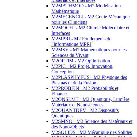
Matériaux et Interfaces
M2MATHMOD - M2 Modélisation
Mathématique
M2MECENCLI - M2 Génie Mécanique
pour les Cliniciens
M2MOCHI - M2 Chimie Moléculaire et
Interfaces
M2MPRI - M2 Fondements de
l'Informatique MPRI
M2MSV - M2 Mathématiques pour les
Sciences du Vivant
M2OPTIM - M2 Optimisation
M2PIC - M2 Projet, Innovation,
Conception
M2PLASPHYFUS - M2 Physique des
Plasmas et de la Fusion
M2PROBFIN - M2 Probabilités et
Finance
M2QNSLMT - M2 Quantique, Lumière,
Matériaux et Nanosciences
M2QUANTDEV - M2 Dispositifs
Quantiques
M2SMNO - M2 Science des Matériaux et
des Nano-Objets
M2SOLIDS - M2 Mécanique des Solides