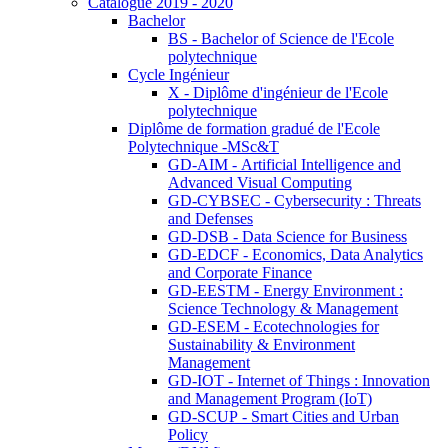
Catalogue 2019 - 2020
Bachelor
BS - Bachelor of Science de l'Ecole
polytechnique
Cycle Ingénieur
X - Diplôme d'ingénieur de l'Ecole
polytechnique
Diplôme de formation gradué de l'Ecole
Polytechnique -MSc&T
GD-AIM - Artificial Intelligence and
Advanced Visual Computing
GD-CYBSEC - Cybersecurity : Threats
and Defenses
GD-DSB - Data Science for Business
GD-EDCF - Economics, Data Analytics
and Corporate Finance
GD-EESTM - Energy Environment :
Science Technology & Management
GD-ESEM - Ecotechnologies for
Sustainability & Environment
Management
GD-IOT - Internet of Things : Innovation
and Management Program (IoT)
GD-SCUP - Smart Cities and Urban
Policy