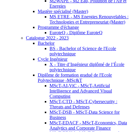
M2WAPE - M2 Eau, Pollution de l'Air et
Energies
Mastère spécialisé (Master)
MS ETRE - MS Energies Renouvelables :
Technologies et Entrepreneuriat (Master)
Programme d'échange
EuroteQ - Diplôme EuroteQ
Catalogue 2022 - 2023
Bachelor
BS - Bachelor of Science de l'Ecole
polytechnique
Cycle Ingénieur
X - Titre d’Ingénieur diplômé de l’École
polytechnique
Diplôme de formation gradué de l'Ecole
Polytechnique -MSc&T
MScT-AI-ViC - MScT-Artificial
Intelligence and Advanced Visual
Computing
MScT-CTD - MScT-Cybersecurity :
Threats and Defenses
MScT-DSB - MScT-Data Science for
Business
MScT-EDACF - MScT-Economics, Data
Analytics and Corporate Finance