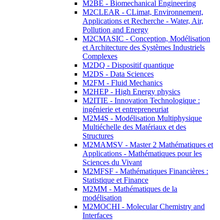
M2BE - Biomechanical Engineering
M2CLEAR - CLimat, Environnement,
Applications et Recherche - Water, Air,
Pollution and Energy
M2CMASIC - Conception, Modélisation
et Architecture des Systèmes Industriels
Complexes
M2DQ - Dispositif quantique
M2DS - Data Sciences
M2FM - Fluid Mechanics
M2HEP - High Energy physics
M2ITIE - Innovation Technologique :
ingénierie et entrepreneuriat
M2M4S - Modélisation Multiphysique
Multiéchelle des Matériaux et des
Structures
M2MAMSV - Master 2 Mathématiques et
Applications - Mathématiques pour les
Sciences du Vivant
M2MFSF - Mathématiques Financières :
Statistique et Finance
M2MM - Mathématiques de la
modélisation
M2MOCHI - Molecular Chemistry and
Interfaces