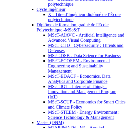
polytechnique
Cycle Ingénieur
X - Titre d’Ingénieur diplômé de l’École
polytechnique
Diplôme de formation gradué de l'Ecole
Polytechnique -MSc&T
MScT-AIAVC - Artificial Intelligence and
Advanced Visual Computing
MScT-CTD - Cybersecurity : Threats and
Defenses
MScT-DSB - Data Science for Business
MScT-ECOSEM - Environmental
Engineering and Sustainability
Management
MScT-EDACF - Economics, Data
Analytics and Corporate Finance
MScT-IOT - Internet of Things :
Innovation and Management Program
(IoT)
MScT-SCUP - Economics for Smart Cities
and Climate Policy
MScT-STEEM - Energy Environment :
Science Technology & Management
Master (DNM)
M1APPMATH - M1 - Applied