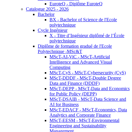
EuroteQ - Diplôme EuroteQ
Catalogue 2025 - 2026
Bachelor
BX - Bachelor of Science de l'Ecole
polytechnique
Cycle Ingénieur
X - Titre d’Ingénieur diplômé de l’École
polytechnique
Diplôme de formation gradué de l'Ecole
Polytechnique -MSc&T
MScT-AI-ViC - MScT-Artificial
Intelligence and Advanced Visual
Computing
MScT-CyS - MScT-Cybersecurity (CyS)
MScT-DDDF - MScT-Double Degree
Data and Finance (DDDF)
MScT-DEPP - MScT-Data and Economics
for Public Policy (DEPP)
MScT-DSAIB - MScT-Data Science and
AI for Business
MScT-EDACF - MScT-Economics, Data
Analytics and Corporate Finance
MScT-EESM - MScT-Environmental
Engineering and Sustainability
Management