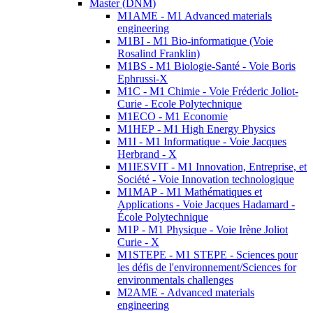
Master (DNM)
M1AME - M1 Advanced materials
engineering
M1BI - M1 Bio-informatique (Voie
Rosalind Franklin)
M1BS - M1 Biologie-Santé - Voie Boris
Ephrussi-X
M1C - M1 Chimie - Voie Fréderic Joliot-
Curie - Ecole Polytechnique
M1ECO - M1 Economie
M1HEP - M1 High Energy Physics
M1I - M1 Informatique - Voie Jacques
Herbrand - X
M1IESVIT - M1 Innovation, Entreprise, et
Société - Voie Innovation technologique
M1MAP - M1 Mathématiques et
Applications - Voie Jacques Hadamard -
École Polytechnique
M1P - M1 Physique - Voie Irène Joliot
Curie - X
M1STEPE - M1 STEPE - Sciences pour
les défis de l'environnement/Sciences for
environmentals challenges
M2AME - Advanced materials
engineering