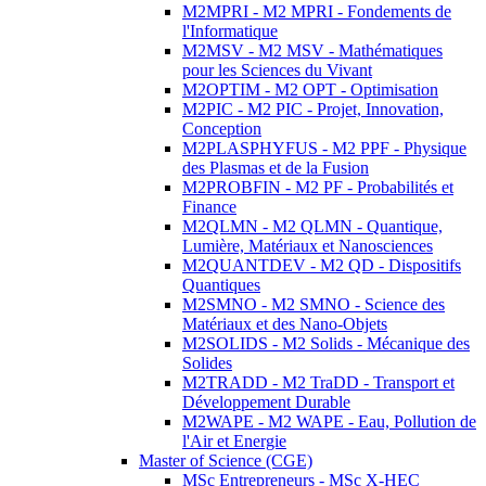
M2MPRI - M2 MPRI - Fondements de
l'Informatique
M2MSV - M2 MSV - Mathématiques
pour les Sciences du Vivant
M2OPTIM - M2 OPT - Optimisation
M2PIC - M2 PIC - Projet, Innovation,
Conception
M2PLASPHYFUS - M2 PPF - Physique
des Plasmas et de la Fusion
M2PROBFIN - M2 PF - Probabilités et
Finance
M2QLMN - M2 QLMN - Quantique,
Lumière, Matériaux et Nanosciences
M2QUANTDEV - M2 QD - Dispositifs
Quantiques
M2SMNO - M2 SMNO - Science des
Matériaux et des Nano-Objets
M2SOLIDS - M2 Solids - Mécanique des
Solides
M2TRADD - M2 TraDD - Transport et
Développement Durable
M2WAPE - M2 WAPE - Eau, Pollution de
l'Air et Energie
Master of Science (CGE)
MSc Entrepreneurs - MSc X-HEC