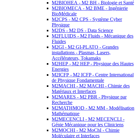
M2BIOHEA - M2 BH - Biologie et Santé
M2BIOMECA - M2 BME - Ingénierie
BioMédicale
M2CPS - M2 CPS - Système Cyber
Physique
M2DS - M2 DS - Data Science
M2FLUIDS - M2 Fluids - Mécanique des
Fluides
M2GI - M2 GI-PLATO - Grandes
installations - Plasmas, Lasers,
Accélérateurs, Tokamaks
M2HEP - M2 HEP - Physique des Hautes
Energies
M2ICFP - M2 ICFP - Centre International
de Physique Fondamentale
M2MACHI - M2 MACHI - Chimie des
Matériaux et Interfaces
M2MARES - M2 PBR - Physique par
Recherche
M2MATHMOD - M2 MM - Modélisation
Mathématique
M2MECENCLI - M2 MECENCLI -
Génie Mécanique pour les Cliniciens
M2MOCHI - M2 MoChI - Chimie
Moléculaire et Interfaces