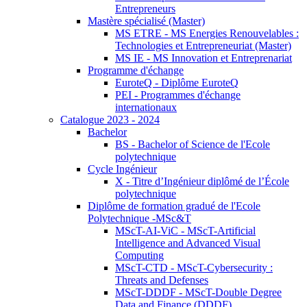
Entrepreneurs
Mastère spécialisé (Master)
MS ETRE - MS Energies Renouvelables :
Technologies et Entrepreneuriat (Master)
MS IE - MS Innovation et Entreprenariat
Programme d'échange
EuroteQ - Diplôme EuroteQ
PEI - Programmes d'échange
internationaux
Catalogue 2023 - 2024
Bachelor
BS - Bachelor of Science de l'Ecole
polytechnique
Cycle Ingénieur
X - Titre d’Ingénieur diplômé de l’École
polytechnique
Diplôme de formation gradué de l'Ecole
Polytechnique -MSc&T
MScT-AI-ViC - MScT-Artificial
Intelligence and Advanced Visual
Computing
MScT-CTD - MScT-Cybersecurity :
Threats and Defenses
MScT-DDDF - MScT-Double Degree
Data and Finance (DDDF)