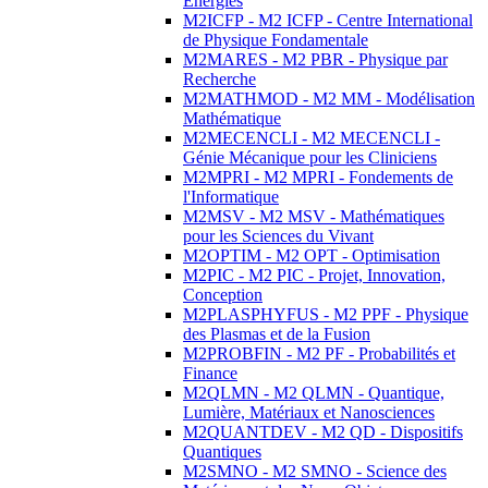
Energies
M2ICFP - M2 ICFP - Centre International
de Physique Fondamentale
M2MARES - M2 PBR - Physique par
Recherche
M2MATHMOD - M2 MM - Modélisation
Mathématique
M2MECENCLI - M2 MECENCLI -
Génie Mécanique pour les Cliniciens
M2MPRI - M2 MPRI - Fondements de
l'Informatique
M2MSV - M2 MSV - Mathématiques
pour les Sciences du Vivant
M2OPTIM - M2 OPT - Optimisation
M2PIC - M2 PIC - Projet, Innovation,
Conception
M2PLASPHYFUS - M2 PPF - Physique
des Plasmas et de la Fusion
M2PROBFIN - M2 PF - Probabilités et
Finance
M2QLMN - M2 QLMN - Quantique,
Lumière, Matériaux et Nanosciences
M2QUANTDEV - M2 QD - Dispositifs
Quantiques
M2SMNO - M2 SMNO - Science des