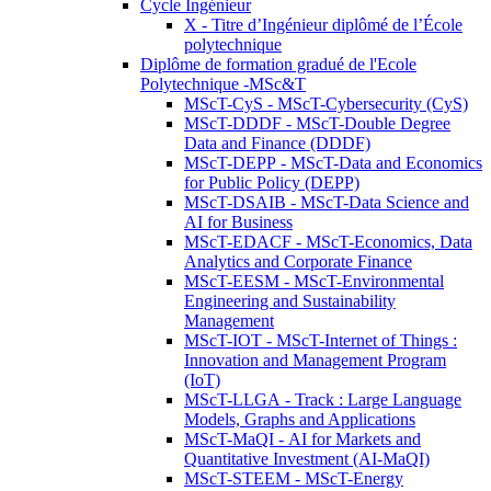
Cycle Ingénieur
X - Titre d’Ingénieur diplômé de l’École
polytechnique
Diplôme de formation gradué de l'Ecole
Polytechnique -MSc&T
MScT-CyS - MScT-Cybersecurity (CyS)
MScT-DDDF - MScT-Double Degree
Data and Finance (DDDF)
MScT-DEPP - MScT-Data and Economics
for Public Policy (DEPP)
MScT-DSAIB - MScT-Data Science and
AI for Business
MScT-EDACF - MScT-Economics, Data
Analytics and Corporate Finance
MScT-EESM - MScT-Environmental
Engineering and Sustainability
Management
MScT-IOT - MScT-Internet of Things :
Innovation and Management Program
(IoT)
MScT-LLGA - Track : Large Language
Models, Graphs and Applications
MScT-MaQI - AI for Markets and
Quantitative Investment (AI-MaQI)
MScT-STEEM - MScT-Energy