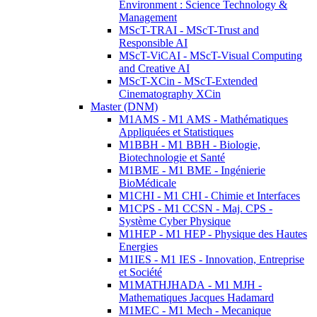
Environment : Science Technology &
Management
MScT-TRAI - MScT-Trust and
Responsible AI
MScT-ViCAI - MScT-Visual Computing
and Creative AI
MScT-XCin - MScT-Extended
Cinematography XCin
Master (DNM)
M1AMS - M1 AMS - Mathématiques
Appliquées et Statistiques
M1BBH - M1 BBH - Biologie,
Biotechnologie et Santé
M1BME - M1 BME - Ingénierie
BioMédicale
M1CHI - M1 CHI - Chimie et Interfaces
M1CPS - M1 CCSN - Maj. CPS -
Système Cyber Physique
M1HEP - M1 HEP - Physique des Hautes
Energies
M1IES - M1 IES - Innovation, Entreprise
et Société
M1MATHJHADA - M1 MJH -
Mathematiques Jacques Hadamard
M1MEC - M1 Mech - Mecanique