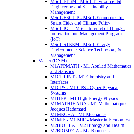
MScT-EESM - MScT-Environmental
Engineering and Sustainability
Management
MScT-ESCLiP - MScT-Economics for
Smart Cities and Climate Policy
MScT-IOT - MScT-Internet of Things :
Innovation and Management Program
(IoT)
MScT-STEEM - MScT-Energy
Environment : Science Technology &
Management
Master (DNM)
M1APPMATH - M1 Applied Mathematics
and statistics
M1CHEINT - M1 Chemistry and
Interfaces
M1CPS - M1 CPS - Cyber Physical
Systems
M1HEP - M1 High Energy Physics
M1MATHJHADA - M1 Mathematiques
Jacques Hadamard
M1MECHA - M1 Mechanics
M1MIE - M1 MIE - Master in Economics
M2BIOHEA - M2 Biology and Health
M2BIOMECA - M2 Biomeca -