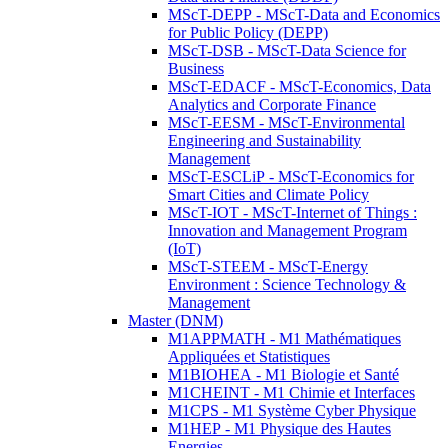
MScT-DEPP - MScT-Data and Economics
for Public Policy (DEPP)
MScT-DSB - MScT-Data Science for
Business
MScT-EDACF - MScT-Economics, Data
Analytics and Corporate Finance
MScT-EESM - MScT-Environmental
Engineering and Sustainability
Management
MScT-ESCLiP - MScT-Economics for
Smart Cities and Climate Policy
MScT-IOT - MScT-Internet of Things :
Innovation and Management Program
(IoT)
MScT-STEEM - MScT-Energy
Environment : Science Technology &
Management
Master (DNM)
M1APPMATH - M1 Mathématiques
Appliquées et Statistiques
M1BIOHEA - M1 Biologie et Santé
M1CHEINT - M1 Chimie et Interfaces
M1CPS - M1 Système Cyber Physique
M1HEP - M1 Physique des Hautes
Energies