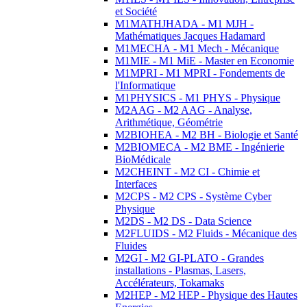
et Société
M1MATHJHADA - M1 MJH -
Mathématiques Jacques Hadamard
M1MECHA - M1 Mech - Mécanique
M1MIE - M1 MiE - Master en Economie
M1MPRI - M1 MPRI - Fondements de
l'Informatique
M1PHYSICS - M1 PHYS - Physique
M2AAG - M2 AAG - Analyse,
Arithmétique, Géométrie
M2BIOHEA - M2 BH - Biologie et Santé
M2BIOMECA - M2 BME - Ingénierie
BioMédicale
M2CHEINT - M2 CI - Chimie et
Interfaces
M2CPS - M2 CPS - Système Cyber
Physique
M2DS - M2 DS - Data Science
M2FLUIDS - M2 Fluids - Mécanique des
Fluides
M2GI - M2 GI-PLATO - Grandes
installations - Plasmas, Lasers,
Accélérateurs, Tokamaks
M2HEP - M2 HEP - Physique des Hautes