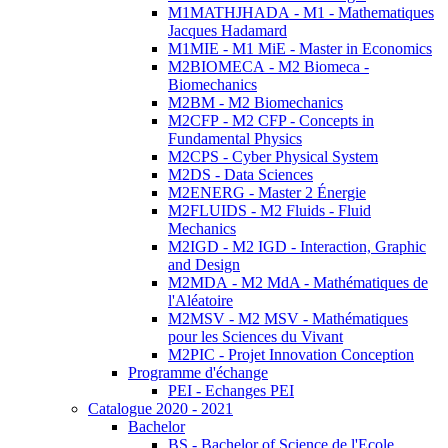
M1MATHJHADA - M1 - Mathematiques
Jacques Hadamard
M1MIE - M1 MiE - Master in Economics
M2BIOMECA - M2 Biomeca -
Biomechanics
M2BM - M2 Biomechanics
M2CFP - M2 CFP - Concepts in
Fundamental Physics
M2CPS - Cyber Physical System
M2DS - Data Sciences
M2ENERG - Master 2 Énergie
M2FLUIDS - M2 Fluids - Fluid
Mechanics
M2IGD - M2 IGD - Interaction, Graphic
and Design
M2MDA - M2 MdA - Mathématiques de
l'Aléatoire
M2MSV - M2 MSV - Mathématiques
pour les Sciences du Vivant
M2PIC - Projet Innovation Conception
Programme d'échange
PEI - Echanges PEI
Catalogue 2020 - 2021
Bachelor
BS - Bachelor of Science de l'Ecole