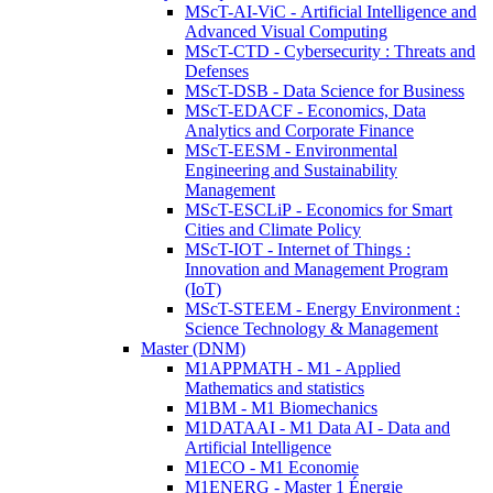
MScT-AI-ViC - Artificial Intelligence and
Advanced Visual Computing
MScT-CTD - Cybersecurity : Threats and
Defenses
MScT-DSB - Data Science for Business
MScT-EDACF - Economics, Data
Analytics and Corporate Finance
MScT-EESM - Environmental
Engineering and Sustainability
Management
MScT-ESCLiP - Economics for Smart
Cities and Climate Policy
MScT-IOT - Internet of Things :
Innovation and Management Program
(IoT)
MScT-STEEM - Energy Environment :
Science Technology & Management
Master (DNM)
M1APPMATH - M1 - Applied
Mathematics and statistics
M1BM - M1 Biomechanics
M1DATAAI - M1 Data AI - Data and
Artificial Intelligence
M1ECO - M1 Economie
M1ENERG - Master 1 Énergie