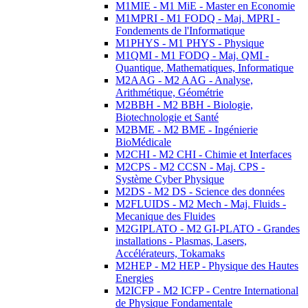
M1MIE - M1 MiE - Master en Economie
M1MPRI - M1 FODQ - Maj. MPRI -
Fondements de l'Informatique
M1PHYS - M1 PHYS - Physique
M1QMI - M1 FODQ - Maj. QMI -
Quantique, Mathematiques, Informatique
M2AAG - M2 AAG - Analyse,
Arithmétique, Géométrie
M2BBH - M2 BBH - Biologie,
Biotechnologie et Santé
M2BME - M2 BME - Ingénierie
BioMédicale
M2CHI - M2 CHI - Chimie et Interfaces
M2CPS - M2 CCSN - Maj. CPS -
Système Cyber Physique
M2DS - M2 DS - Science des données
M2FLUIDS - M2 Mech - Maj. Fluids -
Mecanique des Fluides
M2GIPLATO - M2 GI-PLATO - Grandes
installations - Plasmas, Lasers,
Accélérateurs, Tokamaks
M2HEP - M2 HEP - Physique des Hautes
Energies
M2ICFP - M2 ICFP - Centre International
de Physique Fondamentale