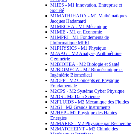
M1IES - M1 Innovation, Entreprise et
Société
M1MATHJHADA - M1 Mathématiques
Jacques Hadamard
M1MECHA - M1 Mécanique
M1MIE - M1 en Economie
M1MPRI - M1 Fondements de
l'Informatique MPRI
M1PHYSICS - M1 Physique
M2AAG - M2 Analyse, Arithmétique,
Géométrie
M2BIOHEA - M2 Biologie et Santé
M2BIOMECA - M2 Biomécanique et
Ingéniérie Biomédical
M2CFP - M2 Concepts en Physique
Fondamentale
M2CPS - M2 Système Cyber Physique
M2DS - M2 Data Science
M2FLUIDS - M2 Mécanique des Fluides
M2GI - M2 Grands Instruments
M2HEP - M2 Physique des Hautes
Energies
M2MARES - M2 Physique par Recherche
M2MATCHEINT - M2 Chimie des