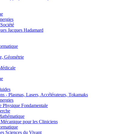
ue
nergies
 Société
es Jacques Hadamard
ormatique
, Géométrie
édicale
ue
uides
s - Plasmas, Lasers, Accélérateurs, Tokamaks
nergies
de Physique Fondamentale
erche
athématique
anique pour les Cliniciens
ormatique
s Sciences du Vivant