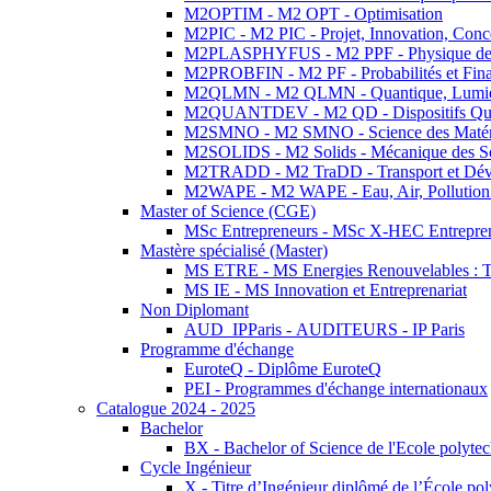
M2OPTIM - M2 OPT - Optimisation
M2PIC - M2 PIC - Projet, Innovation, Conc
M2PLASPHYFUS - M2 PPF - Physique des P
M2PROBFIN - M2 PF - Probabilités et Fin
M2QLMN - M2 QLMN - Quantique, Lumière
M2QUANTDEV - M2 QD - Dispositifs Qua
M2SMNO - M2 SMNO - Science des Matéri
M2SOLIDS - M2 Solids - Mécanique des So
M2TRADD - M2 TraDD - Transport et Dév
M2WAPE - M2 WAPE - Eau, Air, Pollution 
Master of Science (CGE)
MSc Entrepreneurs - MSc X-HEC Entrepre
Mastère spécialisé (Master)
MS ETRE - MS Energies Renouvelables : Tec
MS IE - MS Innovation et Entreprenariat
Non Diplomant
AUD_IPParis - AUDITEURS - IP Paris
Programme d'échange
EuroteQ - Diplôme EuroteQ
PEI - Programmes d'échange internationaux
Catalogue 2024 - 2025
Bachelor
BX - Bachelor of Science de l'Ecole polyte
Cycle Ingénieur
X - Titre d’Ingénieur diplômé de l’École po