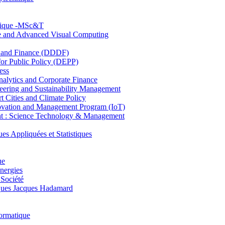
hnique -MSc&T
ce and Advanced Visual Computing
and Finance (DDDF)
r Public Policy (DEPP)
ess
ytics and Corporate Finance
ring and Sustainability Management
Cities and Climate Policy
ovation and Management Program (IoT)
: Science Technology & Management
ppliquées et Statistiques
ue
nergies
 Société
es Jacques Hadamard
ormatique