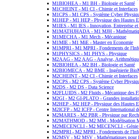
M1BIOHEA - M1 BH - Biologie et Santé
M1CHEINT - M1 CI - Chimie et Interfaces
M1CPS - M1 CPS - Système Cyber Physiq
M1HEP - M1 HEP - Physique des Hautes E
M1IES - M1 IES - Innovation, Entreprise et
M1MATHJHADA - M1 MJH - Mathématiqu
M1MECHA - M1 Mech - Mécanique
M1MIE - M1 MiE - Master en Economie
M1MPRI - M1 MPRI - Fondements de l'Inf
M1PHYSICS - M1 PHYS - Physique
M2AAG - M2 AAG - Analyse, Arithmétique
M2BIOHEA - M2 BH - Biologie et Santé
M2BIOMECA - M2 BME - Ingénierie BioM
M2CHEINT - M2 CI - Chimie et Interfaces
M2CPS - M2 CPS - Système Cyber Physiq
M2DS - M2 DS - Data Science
M2FLUIDS - M2 Fluids - Mécanique des Fl
M2GI - M2 GI-PLATO - Grandes installation
M2HEP - M2 HEP - Physique des Hautes E
M2ICFP - M2 ICFP - Centre International 
M2MARES - M2 PBR - Physique par Rech
M2MATHMOD - M2 MM - Modélisation M
M2MECENCLI - M2 MECENCLI - Génie Méc
M2MPRI - M2 MPRI - Fondements de l'Inf
M2MSV - M2 MSV - Mathématiques pour le