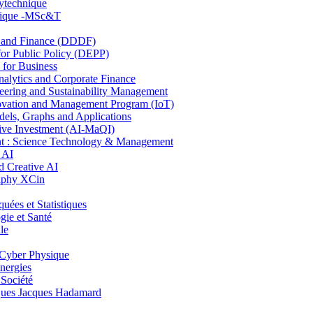
lytechnique
hnique -MSc&T
and Finance (DDDF)
r Public Policy (DEPP)
for Business
ytics and Corporate Finance
ring and Sustainability Management
ovation and Management Program (IoT)
ls, Graphs and Applications
ive Investment (AI-MaQI)
: Science Technology & Management
 AI
 Creative AI
aphy XCin
es et Statistiques
ie et Santé
le
Cyber Physique
nergies
 Société
es Jacques Hadamard