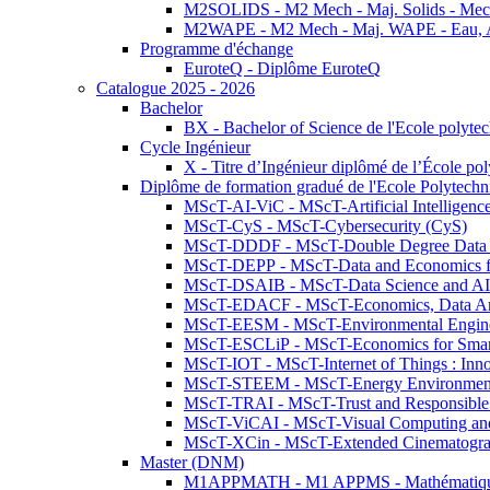
M2SOLIDS - M2 Mech - Maj. Solids - Meca
M2WAPE - M2 Mech - Maj. WAPE - Eau, Air
Programme d'échange
EuroteQ - Diplôme EuroteQ
Catalogue 2025 - 2026
Bachelor
BX - Bachelor of Science de l'Ecole polyte
Cycle Ingénieur
X - Titre d’Ingénieur diplômé de l’École po
Diplôme de formation gradué de l'Ecole Polytec
MScT-AI-ViC - MScT-Artificial Intelligen
MScT-CyS - MScT-Cybersecurity (CyS)
MScT-DDDF - MScT-Double Degree Data 
MScT-DEPP - MScT-Data and Economics fo
MScT-DSAIB - MScT-Data Science and AI 
MScT-EDACF - MScT-Economics, Data Anal
MScT-EESM - MScT-Environmental Enginee
MScT-ESCLiP - MScT-Economics for Smart 
MScT-IOT - MScT-Internet of Things : Inn
MScT-STEEM - MScT-Energy Environment 
MScT-TRAI - MScT-Trust and Responsible
MScT-ViCAI - MScT-Visual Computing and
MScT-XCin - MScT-Extended Cinematogr
Master (DNM)
M1APPMATH - M1 APPMS - Mathématiques A