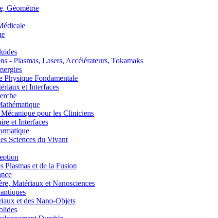
, Géométrie
édicale
ue
uides
s - Plasmas, Lasers, Accélérateurs, Tokamaks
nergies
de Physique Fondamentale
aux et Interfaces
erche
athématique
anique pour les Cliniciens
 et Interfaces
ormatique
s Sciences du Vivant
eption
lasmas et de la Fusion
ance
, Matériaux et Nanosciences
ntiques
aux et des Nano-Objets
lides