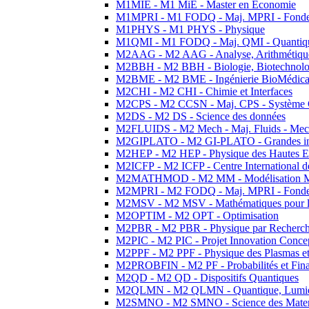
M1MIE - M1 MiE - Master en Economie
M1MPRI - M1 FODQ - Maj. MPRI - Fondeme
M1PHYS - M1 PHYS - Physique
M1QMI - M1 FODQ - Maj. QMI - Quantique
M2AAG - M2 AAG - Analyse, Arithmétique
M2BBH - M2 BBH - Biologie, Biotechnolog
M2BME - M2 BME - Ingénierie BioMédica
M2CHI - M2 CHI - Chimie et Interfaces
M2CPS - M2 CCSN - Maj. CPS - Système 
M2DS - M2 DS - Science des données
M2FLUIDS - M2 Mech - Maj. Fluids - Meca
M2GIPLATO - M2 GI-PLATO - Grandes instal
M2HEP - M2 HEP - Physique des Hautes E
M2ICFP - M2 ICFP - Centre International 
M2MATHMOD - M2 MM - Modélisation M
M2MPRI - M2 FODQ - Maj. MPRI - Fondeme
M2MSV - M2 MSV - Mathématiques pour le
M2OPTIM - M2 OPT - Optimisation
M2PBR - M2 PBR - Physique par Recherc
M2PIC - M2 PIC - Projet Innovation Conce
M2PPF - M2 PPF - Physique des Plasmas et
M2PROBFIN - M2 PF - Probabilités et Fin
M2QD - M2 QD - Dispositifs Quantiques
M2QLMN - M2 QLMN - Quantique, Lumiere
M2SMNO - M2 SMNO - Science des Materi