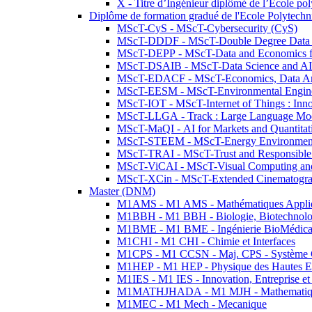
X - Titre d’Ingénieur diplômé de l’École po
Diplôme de formation gradué de l'Ecole Polytec
MScT-CyS - MScT-Cybersecurity (CyS)
MScT-DDDF - MScT-Double Degree Data 
MScT-DEPP - MScT-Data and Economics fo
MScT-DSAIB - MScT-Data Science and AI 
MScT-EDACF - MScT-Economics, Data Anal
MScT-EESM - MScT-Environmental Enginee
MScT-IOT - MScT-Internet of Things : Inn
MScT-LLGA - Track : Large Language Mode
MScT-MaQI - AI for Markets and Quantitat
MScT-STEEM - MScT-Energy Environment 
MScT-TRAI - MScT-Trust and Responsible
MScT-ViCAI - MScT-Visual Computing and
MScT-XCin - MScT-Extended Cinematogr
Master (DNM)
M1AMS - M1 AMS - Mathématiques Appliqué
M1BBH - M1 BBH - Biologie, Biotechnolog
M1BME - M1 BME - Ingénierie BioMédica
M1CHI - M1 CHI - Chimie et Interfaces
M1CPS - M1 CCSN - Maj. CPS - Système 
M1HEP - M1 HEP - Physique des Hautes E
M1IES - M1 IES - Innovation, Entreprise et
M1MATHJHADA - M1 MJH - Mathematiqu
M1MEC - M1 Mech - Mecanique