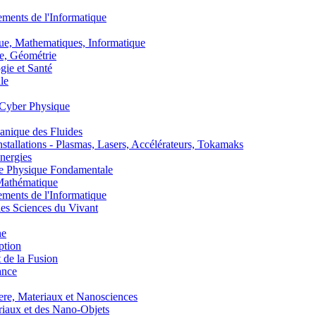
nts de l'Informatique
, Mathematiques, Informatique
, Géométrie
ie et Santé
le
Cyber Physique
nique des Fluides
lations - Plasmas, Lasers, Accélérateurs, Tokamaks
nergies
de Physique Fondamentale
athématique
nts de l'Informatique
s Sciences du Vivant
he
ption
 de la Fusion
ance
, Materiaux et Nanosciences
aux et des Nano-Objets