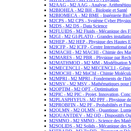
M2AAG - M2 AAG - Analyse, Arithmétique
M2BIOHEA - M2 BH - Biologie et Santé
M2BIOMECA - M2 BME - Ingénierie BioM
M2CPS - M2 CPS - Système Cyber Physiq
M2DS - M2 DS - Data Science
M2FLUIDS - M2 Fluids - Mécanique des Fl
M2GI - M2 GI-PLATO - Grandes installation
M2HEP - M2 HEP - Physique des Hautes E
M2ICFP - M2 ICFP - Centre International 
M2MACHI - M2 MACHI - Chimie des Matéri
M2MARES - M2 PBR - Physique par Rech
M2MATHMOD - M2 MM - Modélisation M
M2MECENCLI - M2 MECENCLI - Génie Méc
M2MOCHI - M2 MoChI - Chimie Moléculaire
M2MPRI - M2 MPRI - Fondements de l'Inf
M2MSV - M2 MSV - Mathématiques pour le
M2OPTIM - M2 OPT - Optimisation
M2PIC - M2 PIC - Projet, Innovation, Conc
M2PLASPHYFUS - M2 PPF - Physique des P
M2PROBFIN - M2 PF - Probabilités et Fin
M2QLMN - M2 QLMN - Quantique, Lumière
M2QUANTDEV - M2 QD - Dispositifs Qua
M2SMNO - M2 SMNO - Science des Matéri
M2SOLIDS - M2 Solids - Mécanique des So