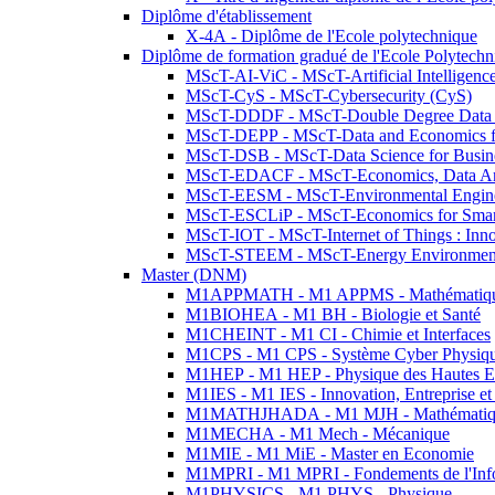
Diplôme d'établissement
X-4A - Diplôme de l'Ecole polytechnique
Diplôme de formation gradué de l'Ecole Polytec
MScT-AI-ViC - MScT-Artificial Intelligen
MScT-CyS - MScT-Cybersecurity (CyS)
MScT-DDDF - MScT-Double Degree Data 
MScT-DEPP - MScT-Data and Economics fo
MScT-DSB - MScT-Data Science for Busin
MScT-EDACF - MScT-Economics, Data Anal
MScT-EESM - MScT-Environmental Enginee
MScT-ESCLiP - MScT-Economics for Smart 
MScT-IOT - MScT-Internet of Things : Inn
MScT-STEEM - MScT-Energy Environment 
Master (DNM)
M1APPMATH - M1 APPMS - Mathématiques A
M1BIOHEA - M1 BH - Biologie et Santé
M1CHEINT - M1 CI - Chimie et Interfaces
M1CPS - M1 CPS - Système Cyber Physiq
M1HEP - M1 HEP - Physique des Hautes E
M1IES - M1 IES - Innovation, Entreprise et
M1MATHJHADA - M1 MJH - Mathématiqu
M1MECHA - M1 Mech - Mécanique
M1MIE - M1 MiE - Master en Economie
M1MPRI - M1 MPRI - Fondements de l'Inf
M1PHYSICS - M1 PHYS - Physique