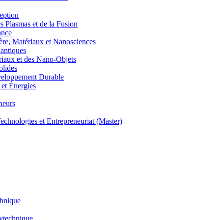
eption
lasmas et de la Fusion
ance
, Matériaux et Nanosciences
ntiques
aux et des Nano-Objets
lides
eloppement Durable
et Énergies
neurs
hnologies et Entrepreneuriat (Master)
chnique
lytechnique