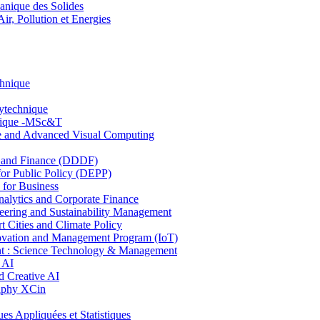
nique des Solides
, Pollution et Energies
chnique
lytechnique
hnique -MSc&T
ce and Advanced Visual Computing
and Finance (DDDF)
r Public Policy (DEPP)
for Business
ytics and Corporate Finance
ring and Sustainability Management
Cities and Climate Policy
ovation and Management Program (IoT)
: Science Technology & Management
 AI
 Creative AI
aphy XCin
ppliquées et Statistiques