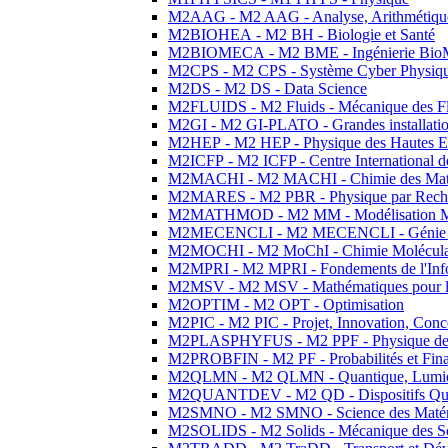
M2AAG - M2 AAG - Analyse, Arithmétique
M2BIOHEA - M2 BH - Biologie et Santé
M2BIOMECA - M2 BME - Ingénierie BioM
M2CPS - M2 CPS - Système Cyber Physiq
M2DS - M2 DS - Data Science
M2FLUIDS - M2 Fluids - Mécanique des Fl
M2GI - M2 GI-PLATO - Grandes installation
M2HEP - M2 HEP - Physique des Hautes E
M2ICFP - M2 ICFP - Centre International 
M2MACHI - M2 MACHI - Chimie des Matéri
M2MARES - M2 PBR - Physique par Rech
M2MATHMOD - M2 MM - Modélisation M
M2MECENCLI - M2 MECENCLI - Génie Méc
M2MOCHI - M2 MoChI - Chimie Moléculaire
M2MPRI - M2 MPRI - Fondements de l'Inf
M2MSV - M2 MSV - Mathématiques pour le
M2OPTIM - M2 OPT - Optimisation
M2PIC - M2 PIC - Projet, Innovation, Conc
M2PLASPHYFUS - M2 PPF - Physique des P
M2PROBFIN - M2 PF - Probabilités et Fin
M2QLMN - M2 QLMN - Quantique, Lumière
M2QUANTDEV - M2 QD - Dispositifs Qua
M2SMNO - M2 SMNO - Science des Matéri
M2SOLIDS - M2 Solids - Mécanique des So