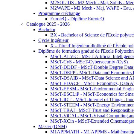
M2SOLIDS - M2 Mech - Maj. Solids - Meca
M2WAPE - M2 Mech - Maj. WAPE - Eau, Air
Programme d'échange
EuroteQ - Diplôme EuroteQ
Catalogue 2025 - 2026
Bachelor
BX - Bachelor of Science de l'Ecole polyte
Cycle Ingénieur
X - Titre d’Ingénieur diplômé de l’École po
Diplôme de formation gradué de l'Ecole Polytec
MScT-AI-ViC - MScT-Artificial Intelligen
MScT-CyS - MScT-Cybersecurity (CyS)
MScT-DDDF - MScT-Double Degree Data 
MScT-DEPP - MScT-Data and Economics fo
MScT-DSAIB - MScT-Data Science and AI 
MScT-EDACF - MScT-Economics, Data Anal
MScT-EESM - MScT-Environmental Enginee
MScT-ESCLiP - MScT-Economics for Smart 
MScT-IOT - MScT-Internet of Things : Inn
MScT-STEEM - MScT-Energy Environment 
MScT-TRAI - MScT-Trust and Responsible
MScT-ViCAI - MScT-Visual Computing and
MScT-XCin - MScT-Extended Cinematogr
Master (DNM)
M1APPMATH - M1 APPMS - Mathématiques A