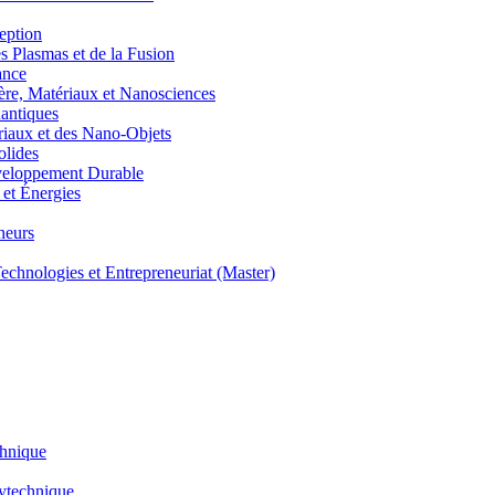
eption
lasmas et de la Fusion
ance
, Matériaux et Nanosciences
ntiques
aux et des Nano-Objets
lides
eloppement Durable
et Énergies
neurs
hnologies et Entrepreneuriat (Master)
chnique
lytechnique