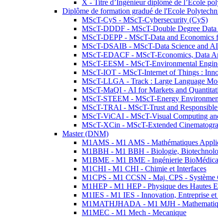
X - Titre d’Ingénieur diplômé de l’École po
Diplôme de formation gradué de l'Ecole Polytec
MScT-CyS - MScT-Cybersecurity (CyS)
MScT-DDDF - MScT-Double Degree Data 
MScT-DEPP - MScT-Data and Economics fo
MScT-DSAIB - MScT-Data Science and AI 
MScT-EDACF - MScT-Economics, Data Anal
MScT-EESM - MScT-Environmental Enginee
MScT-IOT - MScT-Internet of Things : Inn
MScT-LLGA - Track : Large Language Mode
MScT-MaQI - AI for Markets and Quantitat
MScT-STEEM - MScT-Energy Environment 
MScT-TRAI - MScT-Trust and Responsible
MScT-ViCAI - MScT-Visual Computing and
MScT-XCin - MScT-Extended Cinematogr
Master (DNM)
M1AMS - M1 AMS - Mathématiques Appliqué
M1BBH - M1 BBH - Biologie, Biotechnolog
M1BME - M1 BME - Ingénierie BioMédica
M1CHI - M1 CHI - Chimie et Interfaces
M1CPS - M1 CCSN - Maj. CPS - Système 
M1HEP - M1 HEP - Physique des Hautes E
M1IES - M1 IES - Innovation, Entreprise et
M1MATHJHADA - M1 MJH - Mathematiqu
M1MEC - M1 Mech - Mecanique