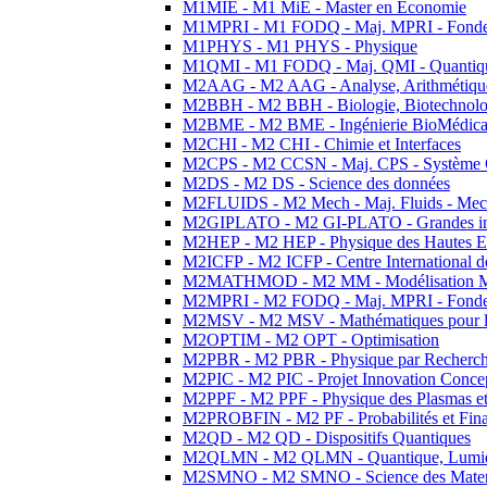
M1MIE - M1 MiE - Master en Economie
M1MPRI - M1 FODQ - Maj. MPRI - Fondeme
M1PHYS - M1 PHYS - Physique
M1QMI - M1 FODQ - Maj. QMI - Quantique
M2AAG - M2 AAG - Analyse, Arithmétique
M2BBH - M2 BBH - Biologie, Biotechnolog
M2BME - M2 BME - Ingénierie BioMédica
M2CHI - M2 CHI - Chimie et Interfaces
M2CPS - M2 CCSN - Maj. CPS - Système 
M2DS - M2 DS - Science des données
M2FLUIDS - M2 Mech - Maj. Fluids - Meca
M2GIPLATO - M2 GI-PLATO - Grandes instal
M2HEP - M2 HEP - Physique des Hautes E
M2ICFP - M2 ICFP - Centre International 
M2MATHMOD - M2 MM - Modélisation M
M2MPRI - M2 FODQ - Maj. MPRI - Fondeme
M2MSV - M2 MSV - Mathématiques pour le
M2OPTIM - M2 OPT - Optimisation
M2PBR - M2 PBR - Physique par Recherc
M2PIC - M2 PIC - Projet Innovation Conce
M2PPF - M2 PPF - Physique des Plasmas et
M2PROBFIN - M2 PF - Probabilités et Fin
M2QD - M2 QD - Dispositifs Quantiques
M2QLMN - M2 QLMN - Quantique, Lumiere
M2SMNO - M2 SMNO - Science des Materi