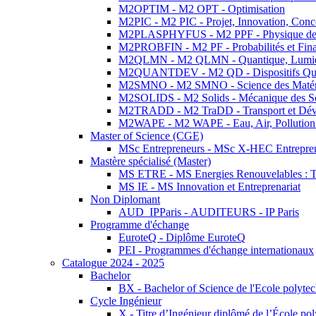
M2OPTIM - M2 OPT - Optimisation
M2PIC - M2 PIC - Projet, Innovation, Conc
M2PLASPHYFUS - M2 PPF - Physique des P
M2PROBFIN - M2 PF - Probabilités et Fin
M2QLMN - M2 QLMN - Quantique, Lumière
M2QUANTDEV - M2 QD - Dispositifs Qua
M2SMNO - M2 SMNO - Science des Matéri
M2SOLIDS - M2 Solids - Mécanique des So
M2TRADD - M2 TraDD - Transport et Dév
M2WAPE - M2 WAPE - Eau, Air, Pollution 
Master of Science (CGE)
MSc Entrepreneurs - MSc X-HEC Entrepre
Mastère spécialisé (Master)
MS ETRE - MS Energies Renouvelables : Tec
MS IE - MS Innovation et Entreprenariat
Non Diplomant
AUD_IPParis - AUDITEURS - IP Paris
Programme d'échange
EuroteQ - Diplôme EuroteQ
PEI - Programmes d'échange internationaux
Catalogue 2024 - 2025
Bachelor
BX - Bachelor of Science de l'Ecole polyte
Cycle Ingénieur
X - Titre d’Ingénieur diplômé de l’École po