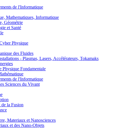
nts de l'Informatique
, Mathematiques, Informatique
, Géométrie
ie et Santé
le
Cyber Physique
nique des Fluides
lations - Plasmas, Lasers, Accélérateurs, Tokamaks
nergies
de Physique Fondamentale
athématique
nts de l'Informatique
s Sciences du Vivant
he
ption
 de la Fusion
ance
, Materiaux et Nanosciences
aux et des Nano-Objets