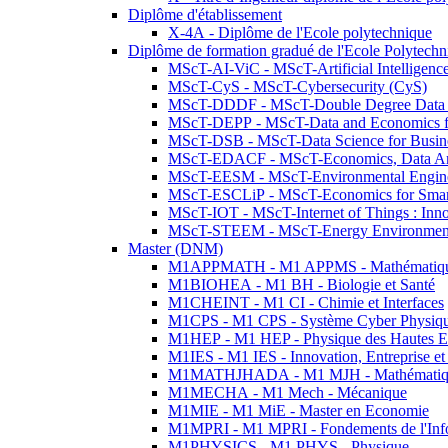
Diplôme d'établissement
X-4A - Diplôme de l'Ecole polytechnique
Diplôme de formation gradué de l'Ecole Polytec
MScT-AI-ViC - MScT-Artificial Intelligen
MScT-CyS - MScT-Cybersecurity (CyS)
MScT-DDDF - MScT-Double Degree Data 
MScT-DEPP - MScT-Data and Economics fo
MScT-DSB - MScT-Data Science for Busin
MScT-EDACF - MScT-Economics, Data Anal
MScT-EESM - MScT-Environmental Enginee
MScT-ESCLiP - MScT-Economics for Smart 
MScT-IOT - MScT-Internet of Things : Inn
MScT-STEEM - MScT-Energy Environment 
Master (DNM)
M1APPMATH - M1 APPMS - Mathématiques A
M1BIOHEA - M1 BH - Biologie et Santé
M1CHEINT - M1 CI - Chimie et Interfaces
M1CPS - M1 CPS - Système Cyber Physiq
M1HEP - M1 HEP - Physique des Hautes E
M1IES - M1 IES - Innovation, Entreprise et
M1MATHJHADA - M1 MJH - Mathématiqu
M1MECHA - M1 Mech - Mécanique
M1MIE - M1 MiE - Master en Economie
M1MPRI - M1 MPRI - Fondements de l'Inf
M1PHYSICS - M1 PHYS - Physique