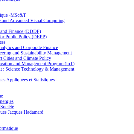
hnique -MSc&T
ce and Advanced Visual Computing
and Finance (DDDF)
r Public Policy (DEPP)
ess
ytics and Corporate Finance
ring and Sustainability Management
Cities and Climate Policy
ovation and Management Program (IoT)
: Science Technology & Management
ppliquées et Statistiques
ue
nergies
 Société
es Jacques Hadamard
ormatique