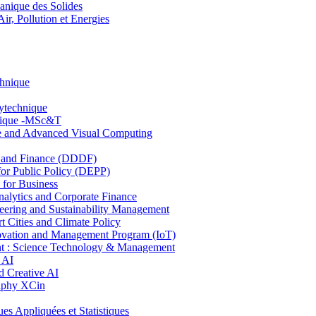
nique des Solides
, Pollution et Energies
chnique
lytechnique
hnique -MSc&T
ce and Advanced Visual Computing
and Finance (DDDF)
r Public Policy (DEPP)
for Business
ytics and Corporate Finance
ring and Sustainability Management
Cities and Climate Policy
ovation and Management Program (IoT)
: Science Technology & Management
 AI
 Creative AI
aphy XCin
ppliquées et Statistiques