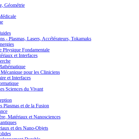
, Géométrie
édicale
ue
uides
s - Plasmas, Lasers, Accélérateurs, Tokamaks
nergies
de Physique Fondamentale
aux et Interfaces
erche
athématique
anique pour les Cliniciens
 et Interfaces
ormatique
s Sciences du Vivant
eption
lasmas et de la Fusion
ance
, Matériaux et Nanosciences
ntiques
aux et des Nano-Objets
lides