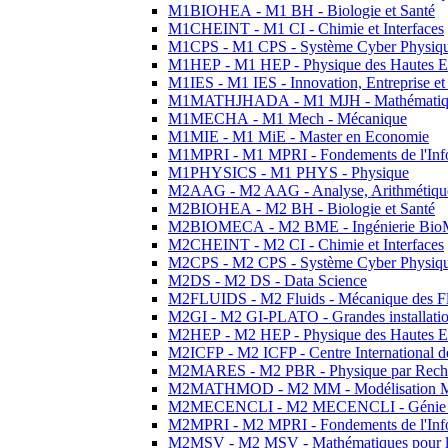
M1BIOHEA - M1 BH - Biologie et Santé
M1CHEINT - M1 CI - Chimie et Interfaces
M1CPS - M1 CPS - Système Cyber Physiq
M1HEP - M1 HEP - Physique des Hautes E
M1IES - M1 IES - Innovation, Entreprise et
M1MATHJHADA - M1 MJH - Mathématiqu
M1MECHA - M1 Mech - Mécanique
M1MIE - M1 MiE - Master en Economie
M1MPRI - M1 MPRI - Fondements de l'Inf
M1PHYSICS - M1 PHYS - Physique
M2AAG - M2 AAG - Analyse, Arithmétique
M2BIOHEA - M2 BH - Biologie et Santé
M2BIOMECA - M2 BME - Ingénierie BioM
M2CHEINT - M2 CI - Chimie et Interfaces
M2CPS - M2 CPS - Système Cyber Physiq
M2DS - M2 DS - Data Science
M2FLUIDS - M2 Fluids - Mécanique des Fl
M2GI - M2 GI-PLATO - Grandes installation
M2HEP - M2 HEP - Physique des Hautes E
M2ICFP - M2 ICFP - Centre International 
M2MARES - M2 PBR - Physique par Rech
M2MATHMOD - M2 MM - Modélisation M
M2MECENCLI - M2 MECENCLI - Génie Méc
M2MPRI - M2 MPRI - Fondements de l'Inf
M2MSV - M2 MSV - Mathématiques pour le