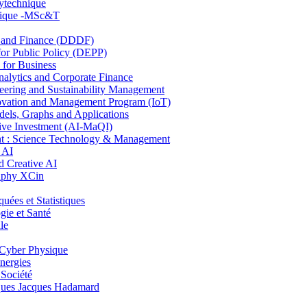
lytechnique
hnique -MSc&T
and Finance (DDDF)
r Public Policy (DEPP)
for Business
ytics and Corporate Finance
ring and Sustainability Management
ovation and Management Program (IoT)
ls, Graphs and Applications
ive Investment (AI-MaQI)
: Science Technology & Management
 AI
 Creative AI
aphy XCin
es et Statistiques
ie et Santé
le
Cyber Physique
nergies
 Société
es Jacques Hadamard