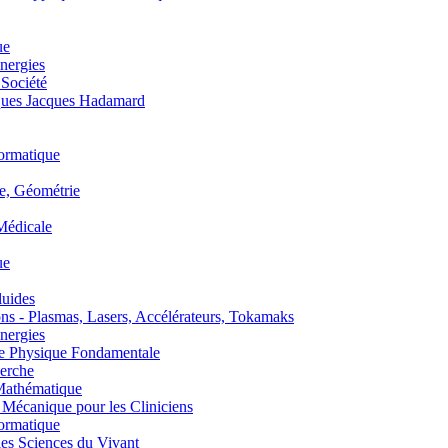
ue
nergies
 Société
es Jacques Hadamard
ormatique
, Géométrie
édicale
ue
uides
s - Plasmas, Lasers, Accélérateurs, Tokamaks
nergies
de Physique Fondamentale
erche
athématique
anique pour les Cliniciens
ormatique
s Sciences du Vivant