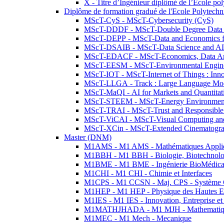
X - Titre d’Ingénieur diplômé de l’École po
Diplôme de formation gradué de l'Ecole Polytec
MScT-CyS - MScT-Cybersecurity (CyS)
MScT-DDDF - MScT-Double Degree Data 
MScT-DEPP - MScT-Data and Economics fo
MScT-DSAIB - MScT-Data Science and AI 
MScT-EDACF - MScT-Economics, Data Anal
MScT-EESM - MScT-Environmental Enginee
MScT-IOT - MScT-Internet of Things : Inn
MScT-LLGA - Track : Large Language Mode
MScT-MaQI - AI for Markets and Quantitat
MScT-STEEM - MScT-Energy Environment 
MScT-TRAI - MScT-Trust and Responsible
MScT-ViCAI - MScT-Visual Computing and
MScT-XCin - MScT-Extended Cinematogr
Master (DNM)
M1AMS - M1 AMS - Mathématiques Appliqué
M1BBH - M1 BBH - Biologie, Biotechnolog
M1BME - M1 BME - Ingénierie BioMédica
M1CHI - M1 CHI - Chimie et Interfaces
M1CPS - M1 CCSN - Maj. CPS - Système 
M1HEP - M1 HEP - Physique des Hautes E
M1IES - M1 IES - Innovation, Entreprise et
M1MATHJHADA - M1 MJH - Mathematiqu
M1MEC - M1 Mech - Mecanique