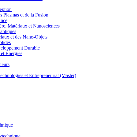
eption
lasmas et de la Fusion
ance
, Matériaux et Nanosciences
ntiques
aux et des Nano-Objets
lides
eloppement Durable
et Énergies
neurs
hnologies et Entrepreneuriat (Master)
chnique
lytechnique