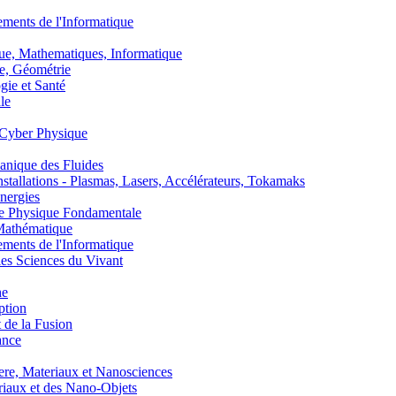
nts de l'Informatique
, Mathematiques, Informatique
, Géométrie
ie et Santé
le
Cyber Physique
nique des Fluides
lations - Plasmas, Lasers, Accélérateurs, Tokamaks
nergies
de Physique Fondamentale
athématique
nts de l'Informatique
s Sciences du Vivant
he
ption
 de la Fusion
ance
, Materiaux et Nanosciences
aux et des Nano-Objets