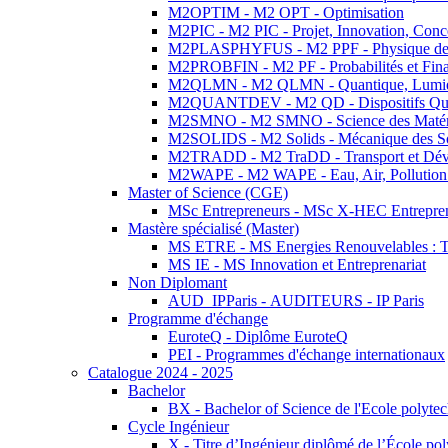
M2OPTIM - M2 OPT - Optimisation
M2PIC - M2 PIC - Projet, Innovation, Conc
M2PLASPHYFUS - M2 PPF - Physique des P
M2PROBFIN - M2 PF - Probabilités et Fin
M2QLMN - M2 QLMN - Quantique, Lumière
M2QUANTDEV - M2 QD - Dispositifs Qua
M2SMNO - M2 SMNO - Science des Matéri
M2SOLIDS - M2 Solids - Mécanique des So
M2TRADD - M2 TraDD - Transport et Dév
M2WAPE - M2 WAPE - Eau, Air, Pollution 
Master of Science (CGE)
MSc Entrepreneurs - MSc X-HEC Entrepre
Mastère spécialisé (Master)
MS ETRE - MS Energies Renouvelables : Tec
MS IE - MS Innovation et Entreprenariat
Non Diplomant
AUD_IPParis - AUDITEURS - IP Paris
Programme d'échange
EuroteQ - Diplôme EuroteQ
PEI - Programmes d'échange internationaux
Catalogue 2024 - 2025
Bachelor
BX - Bachelor of Science de l'Ecole polyte
Cycle Ingénieur
X - Titre d’Ingénieur diplômé de l’École po