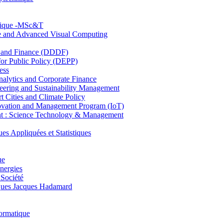
hnique -MSc&T
ce and Advanced Visual Computing
and Finance (DDDF)
r Public Policy (DEPP)
ess
ytics and Corporate Finance
ring and Sustainability Management
Cities and Climate Policy
ovation and Management Program (IoT)
: Science Technology & Management
ppliquées et Statistiques
ue
nergies
 Société
es Jacques Hadamard
ormatique