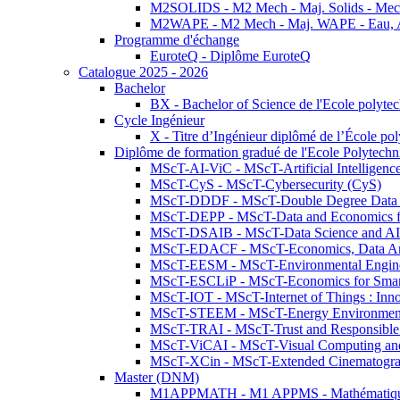
M2SOLIDS - M2 Mech - Maj. Solids - Meca
M2WAPE - M2 Mech - Maj. WAPE - Eau, Air
Programme d'échange
EuroteQ - Diplôme EuroteQ
Catalogue 2025 - 2026
Bachelor
BX - Bachelor of Science de l'Ecole polyte
Cycle Ingénieur
X - Titre d’Ingénieur diplômé de l’École po
Diplôme de formation gradué de l'Ecole Polytec
MScT-AI-ViC - MScT-Artificial Intelligen
MScT-CyS - MScT-Cybersecurity (CyS)
MScT-DDDF - MScT-Double Degree Data 
MScT-DEPP - MScT-Data and Economics fo
MScT-DSAIB - MScT-Data Science and AI 
MScT-EDACF - MScT-Economics, Data Anal
MScT-EESM - MScT-Environmental Enginee
MScT-ESCLiP - MScT-Economics for Smart 
MScT-IOT - MScT-Internet of Things : Inn
MScT-STEEM - MScT-Energy Environment 
MScT-TRAI - MScT-Trust and Responsible
MScT-ViCAI - MScT-Visual Computing and
MScT-XCin - MScT-Extended Cinematogr
Master (DNM)
M1APPMATH - M1 APPMS - Mathématiques A