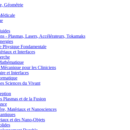
, Géométrie
édicale
ue
uides
s - Plasmas, Lasers, Accélérateurs, Tokamaks
nergies
de Physique Fondamentale
aux et Interfaces
erche
athématique
anique pour les Cliniciens
 et Interfaces
ormatique
s Sciences du Vivant
eption
lasmas et de la Fusion
ance
, Matériaux et Nanosciences
ntiques
aux et des Nano-Objets
lides