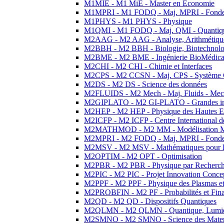
M1MIE - M1 MiE - Master en Economie
M1MPRI - M1 FODQ - Maj. MPRI - Fondeme
M1PHYS - M1 PHYS - Physique
M1QMI - M1 FODQ - Maj. QMI - Quantique
M2AAG - M2 AAG - Analyse, Arithmétique
M2BBH - M2 BBH - Biologie, Biotechnolog
M2BME - M2 BME - Ingénierie BioMédica
M2CHI - M2 CHI - Chimie et Interfaces
M2CPS - M2 CCSN - Maj. CPS - Système 
M2DS - M2 DS - Science des données
M2FLUIDS - M2 Mech - Maj. Fluids - Meca
M2GIPLATO - M2 GI-PLATO - Grandes instal
M2HEP - M2 HEP - Physique des Hautes E
M2ICFP - M2 ICFP - Centre International 
M2MATHMOD - M2 MM - Modélisation M
M2MPRI - M2 FODQ - Maj. MPRI - Fondeme
M2MSV - M2 MSV - Mathématiques pour le
M2OPTIM - M2 OPT - Optimisation
M2PBR - M2 PBR - Physique par Recherc
M2PIC - M2 PIC - Projet Innovation Conce
M2PPF - M2 PPF - Physique des Plasmas et
M2PROBFIN - M2 PF - Probabilités et Fin
M2QD - M2 QD - Dispositifs Quantiques
M2QLMN - M2 QLMN - Quantique, Lumiere
M2SMNO - M2 SMNO - Science des Materi