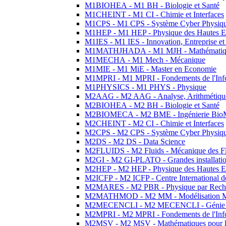
M1BIOHEA - M1 BH - Biologie et Santé
M1CHEINT - M1 CI - Chimie et Interfaces
M1CPS - M1 CPS - Système Cyber Physiq
M1HEP - M1 HEP - Physique des Hautes E
M1IES - M1 IES - Innovation, Entreprise et
M1MATHJHADA - M1 MJH - Mathématiqu
M1MECHA - M1 Mech - Mécanique
M1MIE - M1 MiE - Master en Economie
M1MPRI - M1 MPRI - Fondements de l'Inf
M1PHYSICS - M1 PHYS - Physique
M2AAG - M2 AAG - Analyse, Arithmétique
M2BIOHEA - M2 BH - Biologie et Santé
M2BIOMECA - M2 BME - Ingénierie BioM
M2CHEINT - M2 CI - Chimie et Interfaces
M2CPS - M2 CPS - Système Cyber Physiq
M2DS - M2 DS - Data Science
M2FLUIDS - M2 Fluids - Mécanique des Fl
M2GI - M2 GI-PLATO - Grandes installation
M2HEP - M2 HEP - Physique des Hautes E
M2ICFP - M2 ICFP - Centre International 
M2MARES - M2 PBR - Physique par Rech
M2MATHMOD - M2 MM - Modélisation M
M2MECENCLI - M2 MECENCLI - Génie Méc
M2MPRI - M2 MPRI - Fondements de l'Inf
M2MSV - M2 MSV - Mathématiques pour le