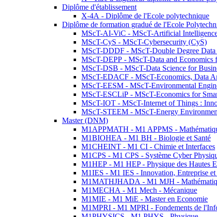
Diplôme d'établissement
X-4A - Diplôme de l'Ecole polytechnique
Diplôme de formation gradué de l'Ecole Polytec
MScT-AI-ViC - MScT-Artificial Intelligen
MScT-CyS - MScT-Cybersecurity (CyS)
MScT-DDDF - MScT-Double Degree Data 
MScT-DEPP - MScT-Data and Economics fo
MScT-DSB - MScT-Data Science for Busin
MScT-EDACF - MScT-Economics, Data Anal
MScT-EESM - MScT-Environmental Enginee
MScT-ESCLiP - MScT-Economics for Smart 
MScT-IOT - MScT-Internet of Things : Inn
MScT-STEEM - MScT-Energy Environment 
Master (DNM)
M1APPMATH - M1 APPMS - Mathématiques A
M1BIOHEA - M1 BH - Biologie et Santé
M1CHEINT - M1 CI - Chimie et Interfaces
M1CPS - M1 CPS - Système Cyber Physiq
M1HEP - M1 HEP - Physique des Hautes E
M1IES - M1 IES - Innovation, Entreprise et
M1MATHJHADA - M1 MJH - Mathématiqu
M1MECHA - M1 Mech - Mécanique
M1MIE - M1 MiE - Master en Economie
M1MPRI - M1 MPRI - Fondements de l'Inf
M1PHYSICS - M1 PHYS - Physique