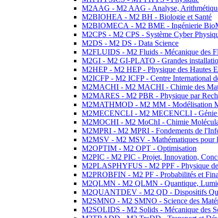
M2AAG - M2 AAG - Analyse, Arithmétique
M2BIOHEA - M2 BH - Biologie et Santé
M2BIOMECA - M2 BME - Ingénierie BioM
M2CPS - M2 CPS - Système Cyber Physiq
M2DS - M2 DS - Data Science
M2FLUIDS - M2 Fluids - Mécanique des Fl
M2GI - M2 GI-PLATO - Grandes installation
M2HEP - M2 HEP - Physique des Hautes E
M2ICFP - M2 ICFP - Centre International 
M2MACHI - M2 MACHI - Chimie des Matéri
M2MARES - M2 PBR - Physique par Rech
M2MATHMOD - M2 MM - Modélisation M
M2MECENCLI - M2 MECENCLI - Génie Méc
M2MOCHI - M2 MoChI - Chimie Moléculaire
M2MPRI - M2 MPRI - Fondements de l'Inf
M2MSV - M2 MSV - Mathématiques pour le
M2OPTIM - M2 OPT - Optimisation
M2PIC - M2 PIC - Projet, Innovation, Conc
M2PLASPHYFUS - M2 PPF - Physique des P
M2PROBFIN - M2 PF - Probabilités et Fin
M2QLMN - M2 QLMN - Quantique, Lumière
M2QUANTDEV - M2 QD - Dispositifs Qua
M2SMNO - M2 SMNO - Science des Matéri
M2SOLIDS - M2 Solids - Mécanique des So