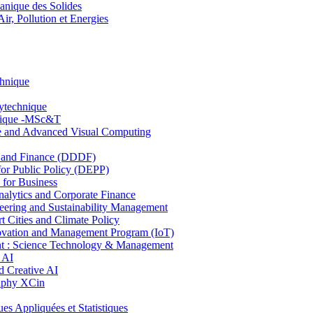
nique des Solides
, Pollution et Energies
chnique
lytechnique
hnique -MSc&T
ce and Advanced Visual Computing
and Finance (DDDF)
r Public Policy (DEPP)
for Business
ytics and Corporate Finance
ring and Sustainability Management
Cities and Climate Policy
ovation and Management Program (IoT)
: Science Technology & Management
 AI
 Creative AI
aphy XCin
ppliquées et Statistiques