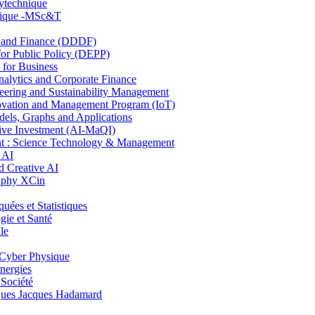
lytechnique
hnique -MSc&T
and Finance (DDDF)
r Public Policy (DEPP)
for Business
ytics and Corporate Finance
ring and Sustainability Management
ovation and Management Program (IoT)
ls, Graphs and Applications
ive Investment (AI-MaQI)
: Science Technology & Management
 AI
 Creative AI
aphy XCin
es et Statistiques
ie et Santé
le
Cyber Physique
nergies
 Société
es Jacques Hadamard