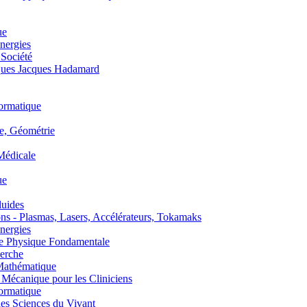
ue
nergies
 Société
es Jacques Hadamard
ormatique
, Géométrie
édicale
ue
uides
s - Plasmas, Lasers, Accélérateurs, Tokamaks
nergies
de Physique Fondamentale
erche
athématique
anique pour les Cliniciens
ormatique
s Sciences du Vivant