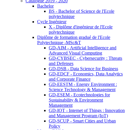
Catalogue 2019 - 2020
Bachelor
BS - Bachelor of Science de l'Ecole
polytechnique
Cycle Ingénieur
X - Diplôme d'ingénieur de l'Ecole
polytechnique
Diplôme de formation gradué de l'Ecole
Polytechnique -MSc&T
GD-AIM - Artificial Intelligence and
Advanced Visual Computing
GD-CYBSEC - Cybersecurity : Threats
and Defenses
GD-DSB - Data Science for Business
GD-EDCF - Economics, Data Analytics
and Corporate Finance
GD-EESTM - Energy Environment :
Science Technology & Management
GD-ESEM - Ecotechnologies for
Sustainability & Environment
Management
GD-IOT - Internet of Things : Innovation
and Management Program (IoT)
GD-SCUP - Smart Cities and Urban
Policy