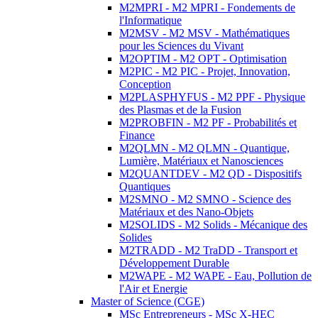
M2MPRI - M2 MPRI - Fondements de
l'Informatique
M2MSV - M2 MSV - Mathématiques
pour les Sciences du Vivant
M2OPTIM - M2 OPT - Optimisation
M2PIC - M2 PIC - Projet, Innovation,
Conception
M2PLASPHYFUS - M2 PPF - Physique
des Plasmas et de la Fusion
M2PROBFIN - M2 PF - Probabilités et
Finance
M2QLMN - M2 QLMN - Quantique,
Lumière, Matériaux et Nanosciences
M2QUANTDEV - M2 QD - Dispositifs
Quantiques
M2SMNO - M2 SMNO - Science des
Matériaux et des Nano-Objets
M2SOLIDS - M2 Solids - Mécanique des
Solides
M2TRADD - M2 TraDD - Transport et
Développement Durable
M2WAPE - M2 WAPE - Eau, Pollution de
l'Air et Energie
Master of Science (CGE)
MSc Entrepreneurs - MSc X-HEC