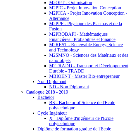
M2OPT - Optimisation
M2PIC - Projet Innovation Conception
M2PICA - Projet Innovation Conception -
Alternance
M2PPF - Physique des Plasmas et de la
Fusion
M2PROBAFI - Mathématiques
Financières : Probabilités et Finance
M2REST - Renewable Energy, Science
and Technology
M2SMNO - Sciences des Matériaux et des
nano-objets
M2TRADD - Transport et Développement
Durable - TRADD
MBIOENT - Master Bio-entrepreneur
Non Diplomant
ND - Non Diplomant
Catalogue 2018 - 2019
Bachelor
BS - Bachelor of Science de l'Ecole
polytechnique
Cycle Ingénieur
X - Diplôme d'ingénieur de l'Ecole
polytechnique
Diplôme de formation gradué de l'Ecole