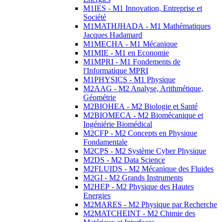
M1IES - M1 Innovation, Entreprise et
Société
M1MATHJHADA - M1 Mathématiques
Jacques Hadamard
M1MECHA - M1 Mécanique
M1MIE - M1 en Economie
M1MPRI - M1 Fondements de
l'Informatique MPRI
M1PHYSICS - M1 Physique
M2AAG - M2 Analyse, Arithmétique,
Géométrie
M2BIOHEA - M2 Biologie et Santé
M2BIOMECA - M2 Biomécanique et
Ingéniérie Biomédical
M2CFP - M2 Concepts en Physique
Fondamentale
M2CPS - M2 Système Cyber Physique
M2DS - M2 Data Science
M2FLUIDS - M2 Mécanique des Fluides
M2GI - M2 Grands Instruments
M2HEP - M2 Physique des Hautes
Energies
M2MARES - M2 Physique par Recherche
M2MATCHEINT - M2 Chimie des