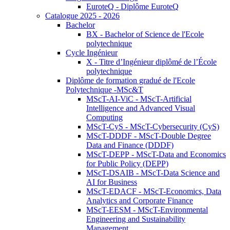
EuroteQ - Diplôme EuroteQ
Catalogue 2025 - 2026
Bachelor
BX - Bachelor of Science de l'Ecole
polytechnique
Cycle Ingénieur
X - Titre d’Ingénieur diplômé de l’École
polytechnique
Diplôme de formation gradué de l'Ecole
Polytechnique -MSc&T
MScT-AI-ViC - MScT-Artificial
Intelligence and Advanced Visual
Computing
MScT-CyS - MScT-Cybersecurity (CyS)
MScT-DDDF - MScT-Double Degree
Data and Finance (DDDF)
MScT-DEPP - MScT-Data and Economics
for Public Policy (DEPP)
MScT-DSAIB - MScT-Data Science and
AI for Business
MScT-EDACF - MScT-Economics, Data
Analytics and Corporate Finance
MScT-EESM - MScT-Environmental
Engineering and Sustainability
Management