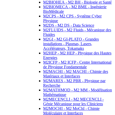
M2BIOHEA - M2 BH - Biologie et Santé
M2BIOMECA - M2 BME - Ingénierie
BioMédicale
M2CPS - M2 CPS - Système Cyber
Physique
M2DS - M2 DS - Data Science
M2FLUIDS - M2 Fluids - Mécanique des
Fluides
M2GI - M2 GI-PLATO - Grandes
installations - Plasmas, Lasers,
Accélérateurs, Tokamaks
M2HEP - M2 HEP - Physique des Hautes
Energies
M2ICFP - M2 ICFP - Centre International
de Physique Fondamentale
M2MACHI - M2 MACHI - Chimie des
Matériaux et Interfaces
M2MARES - M2 PBR - Physique par
Recherche
M2MATHMOD - M2 MM - Modélisation
Mathématique
M2MECENCLI - M2 MECENCLI -
Génie Mécanique pour les Cliniciens
M2MOCHI - M2 MoChI - Chimie
Moléculaire et Interfaces