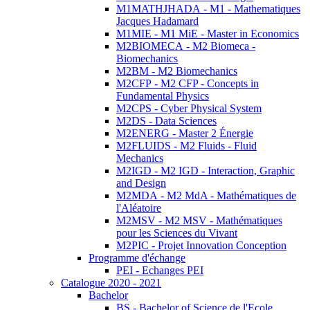
M1MATHJHADA - M1 - Mathematiques
Jacques Hadamard
M1MIE - M1 MiE - Master in Economics
M2BIOMECA - M2 Biomeca -
Biomechanics
M2BM - M2 Biomechanics
M2CFP - M2 CFP - Concepts in
Fundamental Physics
M2CPS - Cyber Physical System
M2DS - Data Sciences
M2ENERG - Master 2 Énergie
M2FLUIDS - M2 Fluids - Fluid
Mechanics
M2IGD - M2 IGD - Interaction, Graphic
and Design
M2MDA - M2 MdA - Mathématiques de
l'Aléatoire
M2MSV - M2 MSV - Mathématiques
pour les Sciences du Vivant
M2PIC - Projet Innovation Conception
Programme d'échange
PEI - Echanges PEI
Catalogue 2020 - 2021
Bachelor
BS - Bachelor of Science de l'Ecole