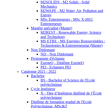
M2SOLIDS - M2 Solids - Solid
Mechanics
M2WAPE - M2 Water, Air, Pollution and
Energy
MSc Entrepreneurs - MSc X-HEC
Entrepreneurs
Mastère spécialisé (Master)
M2REST - Renewable Energy, Science
and Technology
MS ETRE - MS Energies Renouvelables :
Technologies & Entrepreneuriat (Master)
Non Diplomant
ND - Non Diplomant
Programme d'échange
EuroteQ - Diplôme EuroteQ
PEI - Echanges PEI
Catalogue 2021 - 2022
Bachelor
BS - Bachelor of Science de l'Ecole
polytechnique
Cycle Ingénieur
X - Titre d’Ingénieur diplômé de l’École
polytechnique
Diplôme de formation gradué de l'Ecole
Polytechnique -MSc&T