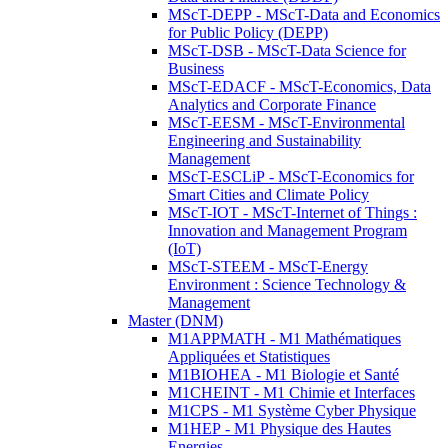
MScT-DEPP - MScT-Data and Economics
for Public Policy (DEPP)
MScT-DSB - MScT-Data Science for
Business
MScT-EDACF - MScT-Economics, Data
Analytics and Corporate Finance
MScT-EESM - MScT-Environmental
Engineering and Sustainability
Management
MScT-ESCLiP - MScT-Economics for
Smart Cities and Climate Policy
MScT-IOT - MScT-Internet of Things :
Innovation and Management Program
(IoT)
MScT-STEEM - MScT-Energy
Environment : Science Technology &
Management
Master (DNM)
M1APPMATH - M1 Mathématiques
Appliquées et Statistiques
M1BIOHEA - M1 Biologie et Santé
M1CHEINT - M1 Chimie et Interfaces
M1CPS - M1 Système Cyber Physique
M1HEP - M1 Physique des Hautes
Energies