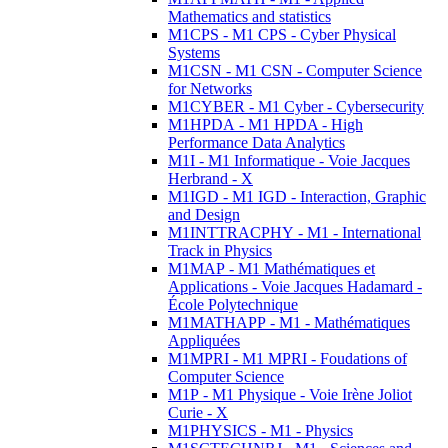
Mathematics and statistics
M1CPS - M1 CPS - Cyber Physical
Systems
M1CSN - M1 CSN - Computer Science
for Networks
M1CYBER - M1 Cyber - Cybersecurity
M1HPDA - M1 HPDA - High
Performance Data Analytics
M1I - M1 Informatique - Voie Jacques
Herbrand - X
M1IGD - M1 IGD - Interaction, Graphic
and Design
M1INTTRACPHY - M1 - International
Track in Physics
M1MAP - M1 Mathématiques et
Applications - Voie Jacques Hadamard -
École Polytechnique
M1MATHAPP - M1 - Mathématiques
Appliquées
M1MPRI - M1 MPRI - Foudations of
Computer Science
M1P - M1 Physique - Voie Irène Joliot
Curie - X
M1PHYSICS - M1 - Physics