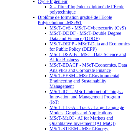
Cycle Ingénieur
X - Titre d’Ingénieur diplômé de l’École
polytechnique
Diplôme de formation gradué de l'Ecole
Polytechnique -MSc&T
MScT-CyS - MScT-Cybersecurity (CyS)
MScT-DDDF - MScT-Double Degree
Data and Finance (DDDF)
MScT-DEPP - MScT-Data and Economics
for Public Policy (DEPP)
MScT-DSAIB - MScT-Data Science and
AI for Business
MScT-EDACF - MScT-Economics, Data
Analytics and Corporate Finance
MScT-EESM - MScT-Environmental
Engineering and Sustainability
Management
MScT-IOT - MScT-Internet of Things :
Innovation and Management Program
(IoT)
MScT-LLGA - Track : Large Language
Models, Graphs and Applications
MScT-MaQI - AI for Markets and
Quantitative Investment (AI-MaQI)
MScT-STEEM - MScT-Energy