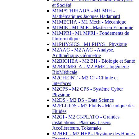
et Société
M1MATHJHADA - M1 MJH -
Mathématiques Jacques Hadamard
M1MECHA - M1 Mech - Mécanique
M1MIE - M1 MiE - Master en Economie
M1MPRI - M1 MPRI - Fondements de
l'Informatique
M1PHYSICS - M1 PHYS - Physique
M2AAG - M2 AAG - Analyse,
Arithmétique, Géométrie
M2BIOHEA - M2 BH - Biologie et Santé
M2BIOMECA - M2 BME - Ingénierie
BioMédicale
M2CHEINT - M2 CI - Chimie et
Interfaces
M2CPS - M2 CPS - Système Cyber
Physique
M2DS - M2 DS - Data Science
M2FLUIDS - M2 Fluids - Mécanique des
Fluides
M2GI - M2 GI-PLATO - Grandes
installations - Plasmas, Lasers,
Accélérateurs, Tokamaks
M2HEP - M2 HEP - Physique des Hautes