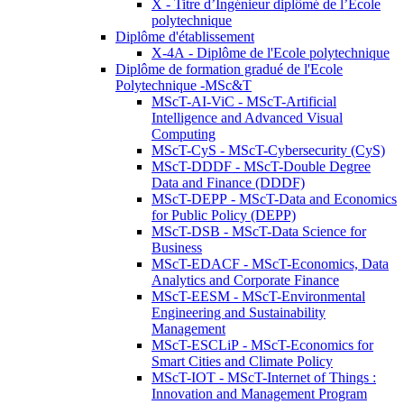
X - Titre d’Ingénieur diplômé de l’École
polytechnique
Diplôme d'établissement
X-4A - Diplôme de l'Ecole polytechnique
Diplôme de formation gradué de l'Ecole
Polytechnique -MSc&T
MScT-AI-ViC - MScT-Artificial
Intelligence and Advanced Visual
Computing
MScT-CyS - MScT-Cybersecurity (CyS)
MScT-DDDF - MScT-Double Degree
Data and Finance (DDDF)
MScT-DEPP - MScT-Data and Economics
for Public Policy (DEPP)
MScT-DSB - MScT-Data Science for
Business
MScT-EDACF - MScT-Economics, Data
Analytics and Corporate Finance
MScT-EESM - MScT-Environmental
Engineering and Sustainability
Management
MScT-ESCLiP - MScT-Economics for
Smart Cities and Climate Policy
MScT-IOT - MScT-Internet of Things :
Innovation and Management Program