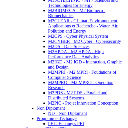
M1SCTECHNRJ - M1 - Sciences and
Technologies for Energy
M2BIOMECA - M2 Biomeca -
Biomechanics
M2CLEAR - CLimat, Environnement,
Applications et Recherche - Water, Air,
Pollution and Energy
M2CPS - Cyber Physical System
M2CYBER - M2 Cyber - Cybersecurity
M2DS - Data Sciences
M2HPDA - M2 HPDA - High
Performance Data Analytics
M2IGD - M2 IGD - Interaction, Graphic
and Design
M2MPRI - M2 MPRI - Foudations of
Computer Science
M2MPRO - M2 MPRO - Operation
Research
M2PDS - M2 PDS - Parallel and
Distributed Systems
M2PIC - Projet Innovation Conception
Non Diplomant
ND - Non Diplomant
Programme d'échange
PEI - Echanges PEI