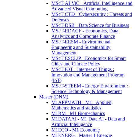
MScT-AI-ViC - Artificial Intelligence and
Advanced Visual Computing
MScT-CTD - Cybersecurity : Threats and
Defenses
MScT-DSB - Data Science for Business
MScT-EDACF - Economics, Data
Analytics and Corporate Finance
MScT-EESM - Environmental
Engineering and Sustainability
Management
MScT-ESCLiP - Economics for Smart
Cities and Climate Policy
MScT-IOT - Internet of Things :
Innovation and Management Program
(IoT)
MScT-STEEM - Energy Environment :
Science Technology & Management
Master (DNM)
M1APPMATH - M1 - Applied
Mathematics and statistics
M1BM - M1 Biomechanics
M1DATAAI - M1 Data AI - Data and
Artificial Intelligence
M1ECO - M1 Economie
M1ENERG - Master 1 Énergie