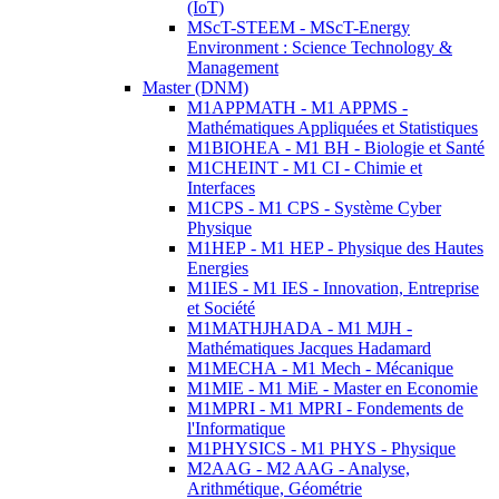
(IoT)
MScT-STEEM - MScT-Energy
Environment : Science Technology &
Management
Master (DNM)
M1APPMATH - M1 APPMS -
Mathématiques Appliquées et Statistiques
M1BIOHEA - M1 BH - Biologie et Santé
M1CHEINT - M1 CI - Chimie et
Interfaces
M1CPS - M1 CPS - Système Cyber
Physique
M1HEP - M1 HEP - Physique des Hautes
Energies
M1IES - M1 IES - Innovation, Entreprise
et Société
M1MATHJHADA - M1 MJH -
Mathématiques Jacques Hadamard
M1MECHA - M1 Mech - Mécanique
M1MIE - M1 MiE - Master en Economie
M1MPRI - M1 MPRI - Fondements de
l'Informatique
M1PHYSICS - M1 PHYS - Physique
M2AAG - M2 AAG - Analyse,
Arithmétique, Géométrie