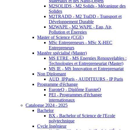
Matériaux et des Nano-Objets
M2SOLIDS - M2 Solids - Mécanique des
Solides
M2TRADD - M2 TraDD - Transport et
Développement Durable
M2WAPE - M2 WAPE - Eau, Air,
Pollution et Énergies
Master of Science (CGE)
MSc Entrepreneurs - MSc X-HEC
Entrepreneurs
Mastère spécialisé (Master)
MS ETRE - MS Energies Renouvelables :
Technologies et Entrepreneuriat (Master)
MS IE - MS Innovation et Entreprenariat
Non Diplomant
AUD_IPParis - AUDITEURS - IP Paris
Programme d'échange
EuroteQ - Diplôme EuroteQ
PEI - Programmes d'échange
internationaux
Catalogue 2024 - 2025
Bachelor
BX - Bachelor of Science de l'Ecole
polytechnique
Cycle Ingénieur