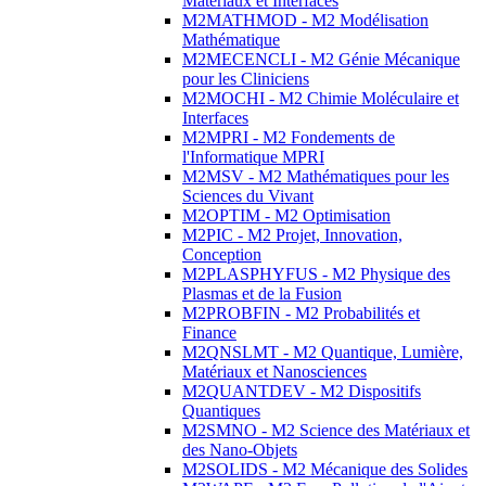
Matériaux et Interfaces
M2MATHMOD - M2 Modélisation
Mathématique
M2MECENCLI - M2 Génie Mécanique
pour les Cliniciens
M2MOCHI - M2 Chimie Moléculaire et
Interfaces
M2MPRI - M2 Fondements de
l'Informatique MPRI
M2MSV - M2 Mathématiques pour les
Sciences du Vivant
M2OPTIM - M2 Optimisation
M2PIC - M2 Projet, Innovation,
Conception
M2PLASPHYFUS - M2 Physique des
Plasmas et de la Fusion
M2PROBFIN - M2 Probabilités et
Finance
M2QNSLMT - M2 Quantique, Lumière,
Matériaux et Nanosciences
M2QUANTDEV - M2 Dispositifs
Quantiques
M2SMNO - M2 Science des Matériaux et
des Nano-Objets
M2SOLIDS - M2 Mécanique des Solides