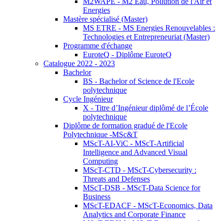
M2WAPE - M2 Eau, Pollution de l'Air et
Energies
Mastère spécialisé (Master)
MS ETRE - MS Energies Renouvelables :
Technologies et Entrepreneuriat (Master)
Programme d'échange
EuroteQ - Diplôme EuroteQ
Catalogue 2022 - 2023
Bachelor
BS - Bachelor of Science de l'Ecole
polytechnique
Cycle Ingénieur
X - Titre d’Ingénieur diplômé de l’École
polytechnique
Diplôme de formation gradué de l'Ecole
Polytechnique -MSc&T
MScT-AI-ViC - MScT-Artificial
Intelligence and Advanced Visual
Computing
MScT-CTD - MScT-Cybersecurity :
Threats and Defenses
MScT-DSB - MScT-Data Science for
Business
MScT-EDACF - MScT-Economics, Data
Analytics and Corporate Finance