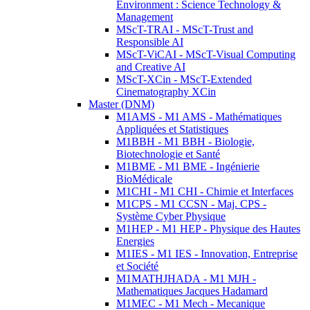
Environment : Science Technology &
Management
MScT-TRAI - MScT-Trust and
Responsible AI
MScT-ViCAI - MScT-Visual Computing
and Creative AI
MScT-XCin - MScT-Extended
Cinematography XCin
Master (DNM)
M1AMS - M1 AMS - Mathématiques
Appliquées et Statistiques
M1BBH - M1 BBH - Biologie,
Biotechnologie et Santé
M1BME - M1 BME - Ingénierie
BioMédicale
M1CHI - M1 CHI - Chimie et Interfaces
M1CPS - M1 CCSN - Maj. CPS -
Système Cyber Physique
M1HEP - M1 HEP - Physique des Hautes
Energies
M1IES - M1 IES - Innovation, Entreprise
et Société
M1MATHJHADA - M1 MJH -
Mathematiques Jacques Hadamard
M1MEC - M1 Mech - Mecanique