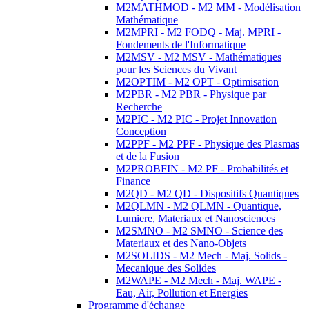
M2MATHMOD - M2 MM - Modélisation
Mathématique
M2MPRI - M2 FODQ - Maj. MPRI -
Fondements de l'Informatique
M2MSV - M2 MSV - Mathématiques
pour les Sciences du Vivant
M2OPTIM - M2 OPT - Optimisation
M2PBR - M2 PBR - Physique par
Recherche
M2PIC - M2 PIC - Projet Innovation
Conception
M2PPF - M2 PPF - Physique des Plasmas
et de la Fusion
M2PROBFIN - M2 PF - Probabilités et
Finance
M2QD - M2 QD - Dispositifs Quantiques
M2QLMN - M2 QLMN - Quantique,
Lumiere, Materiaux et Nanosciences
M2SMNO - M2 SMNO - Science des
Materiaux et des Nano-Objets
M2SOLIDS - M2 Mech - Maj. Solids -
Mecanique des Solides
M2WAPE - M2 Mech - Maj. WAPE -
Eau, Air, Pollution et Energies
Programme d'échange