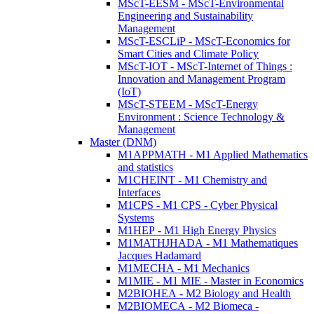
MScT-EESM - MScT-Environmental
Engineering and Sustainability
Management
MScT-ESCLiP - MScT-Economics for
Smart Cities and Climate Policy
MScT-IOT - MScT-Internet of Things :
Innovation and Management Program
(IoT)
MScT-STEEM - MScT-Energy
Environment : Science Technology &
Management
Master (DNM)
M1APPMATH - M1 Applied Mathematics
and statistics
M1CHEINT - M1 Chemistry and
Interfaces
M1CPS - M1 CPS - Cyber Physical
Systems
M1HEP - M1 High Energy Physics
M1MATHJHADA - M1 Mathematiques
Jacques Hadamard
M1MECHA - M1 Mechanics
M1MIE - M1 MIE - Master in Economics
M2BIOHEA - M2 Biology and Health
M2BIOMECA - M2 Biomeca -