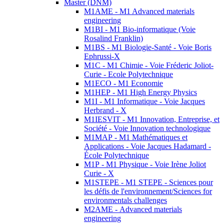
Master (DNM)
M1AME - M1 Advanced materials
engineering
M1BI - M1 Bio-informatique (Voie
Rosalind Franklin)
M1BS - M1 Biologie-Santé - Voie Boris
Ephrussi-X
M1C - M1 Chimie - Voie Fréderic Joliot-
Curie - Ecole Polytechnique
M1ECO - M1 Economie
M1HEP - M1 High Energy Physics
M1I - M1 Informatique - Voie Jacques
Herbrand - X
M1IESVIT - M1 Innovation, Entreprise, et
Société - Voie Innovation technologique
M1MAP - M1 Mathématiques et
Applications - Voie Jacques Hadamard -
École Polytechnique
M1P - M1 Physique - Voie Irène Joliot
Curie - X
M1STEPE - M1 STEPE - Sciences pour
les défis de l'environnement/Sciences for
environmentals challenges
M2AME - Advanced materials
engineering