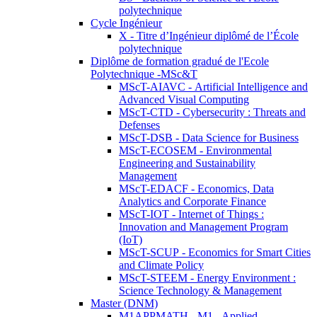
polytechnique
Cycle Ingénieur
X - Titre d’Ingénieur diplômé de l’École
polytechnique
Diplôme de formation gradué de l'Ecole
Polytechnique -MSc&T
MScT-AIAVC - Artificial Intelligence and
Advanced Visual Computing
MScT-CTD - Cybersecurity : Threats and
Defenses
MScT-DSB - Data Science for Business
MScT-ECOSEM - Environmental
Engineering and Sustainability
Management
MScT-EDACF - Economics, Data
Analytics and Corporate Finance
MScT-IOT - Internet of Things :
Innovation and Management Program
(IoT)
MScT-SCUP - Economics for Smart Cities
and Climate Policy
MScT-STEEM - Energy Environment :
Science Technology & Management
Master (DNM)
M1APPMATH - M1 - Applied