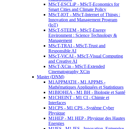
MScT-ESCLiP - MScT-Economics for
Smart Cities and Climate Policy
MScT-IOT - MScT-Internet of Things :
Innovation and Management Program
(IoT)
MScT-STEEM - MScT-Energy
Environment : Science Technology &
Management
MScT-TRAI - MScT-Trust and
Responsible AI
MScT-ViCAI - MScT-Visual Computing
and Creative AI
MScT-XCin - MScT-Extended
Cinematography XCin
Master (DNM)
M1APPMATH - M1 APPMS -
Mathématiques Appliquées et Statistiques
M1BIOHEA - M1 BH - Biologie et Santé
M1CHEINT - M1 CI - Chimie et
Interfaces
M1CPS - M1 CPS - Système Cyber
Physique
M1HEP - M1 HEP - Physique des Hautes
Energies
M1IES - M1 IES - Innovation, Entreprise