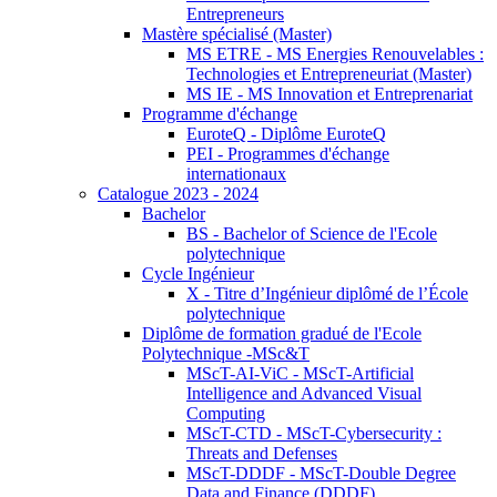
Entrepreneurs
Mastère spécialisé (Master)
MS ETRE - MS Energies Renouvelables :
Technologies et Entrepreneuriat (Master)
MS IE - MS Innovation et Entreprenariat
Programme d'échange
EuroteQ - Diplôme EuroteQ
PEI - Programmes d'échange
internationaux
Catalogue 2023 - 2024
Bachelor
BS - Bachelor of Science de l'Ecole
polytechnique
Cycle Ingénieur
X - Titre d’Ingénieur diplômé de l’École
polytechnique
Diplôme de formation gradué de l'Ecole
Polytechnique -MSc&T
MScT-AI-ViC - MScT-Artificial
Intelligence and Advanced Visual
Computing
MScT-CTD - MScT-Cybersecurity :
Threats and Defenses
MScT-DDDF - MScT-Double Degree
Data and Finance (DDDF)