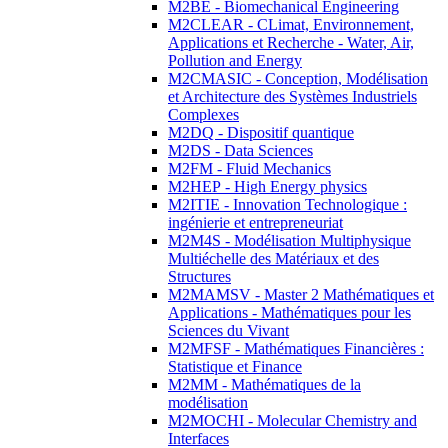
M2BE - Biomechanical Engineering
M2CLEAR - CLimat, Environnement,
Applications et Recherche - Water, Air,
Pollution and Energy
M2CMASIC - Conception, Modélisation
et Architecture des Systèmes Industriels
Complexes
M2DQ - Dispositif quantique
M2DS - Data Sciences
M2FM - Fluid Mechanics
M2HEP - High Energy physics
M2ITIE - Innovation Technologique :
ingénierie et entrepreneuriat
M2M4S - Modélisation Multiphysique
Multiéchelle des Matériaux et des
Structures
M2MAMSV - Master 2 Mathématiques et
Applications - Mathématiques pour les
Sciences du Vivant
M2MFSF - Mathématiques Financières :
Statistique et Finance
M2MM - Mathématiques de la
modélisation
M2MOCHI - Molecular Chemistry and
Interfaces