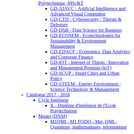
Polytechnique -MSc&T
GD-AIAVC - Artificial Intelligence and
Advanced Visual Computing
GD-CTD - Cybersecurity : Threats &
Defenses
GD-DSB - Data Science for Business
GD-ECOSEM - Ecotechnologies for
Sustainability & Environment
Management
GD-EDACF - Economics, Data Analytics
and Corporate Finance
GD-IOT - Internet of Things : Innovation
and Management Program (IoT)
GD-SCUP - Smart Cities and Urban
Policy
GD-STEEM - Energy Environment :
Science Technology & Management
Catalogue 2017 - 2018
Cycle Ingénieur
X - Diplôme d'ingénieur de l'Ecole
Polytechnique
Master (DNM)
M1QMI - M1 FODQ - Maj. QMI -
Quantique, mathematiques, informatique