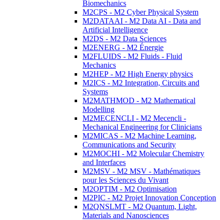
Biomechanics
M2CPS - M2 Cyber Physical System
M2DATAAI - M2 Data AI - Data and
Artificial Intelligence
M2DS - M2 Data Sciences
M2ENERG - M2 Énergie
M2FLUIDS - M2 Fluids - Fluid
Mechanics
M2HEP - M2 High Energy physics
M2ICS - M2 Integration, Circuits and
Systems
M2MATHMOD - M2 Mathematical
Modelling
M2MECENCLI - M2 Mecencli -
Mechanical Engineering for Clinicians
M2MICAS - M2 Machine Learning,
Communications and Security
M2MOCHI - M2 Molecular Chemistry
and Interfaces
M2MSV - M2 MSV - Mathématiques
pour les Sciences du Vivant
M2OPTIM - M2 Optimisation
M2PIC - M2 Projet Innovation Conception
M2QNSLMT - M2 Quantum, Light,
Materials and Nanosciences