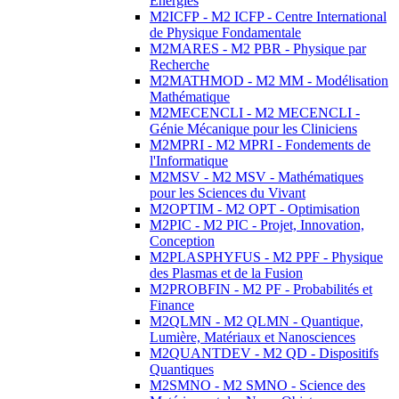
Energies
M2ICFP - M2 ICFP - Centre International
de Physique Fondamentale
M2MARES - M2 PBR - Physique par
Recherche
M2MATHMOD - M2 MM - Modélisation
Mathématique
M2MECENCLI - M2 MECENCLI -
Génie Mécanique pour les Cliniciens
M2MPRI - M2 MPRI - Fondements de
l'Informatique
M2MSV - M2 MSV - Mathématiques
pour les Sciences du Vivant
M2OPTIM - M2 OPT - Optimisation
M2PIC - M2 PIC - Projet, Innovation,
Conception
M2PLASPHYFUS - M2 PPF - Physique
des Plasmas et de la Fusion
M2PROBFIN - M2 PF - Probabilités et
Finance
M2QLMN - M2 QLMN - Quantique,
Lumière, Matériaux et Nanosciences
M2QUANTDEV - M2 QD - Dispositifs
Quantiques
M2SMNO - M2 SMNO - Science des