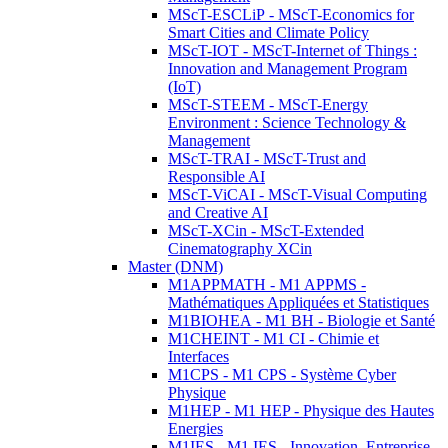
MScT-ESCLiP - MScT-Economics for
Smart Cities and Climate Policy
MScT-IOT - MScT-Internet of Things :
Innovation and Management Program
(IoT)
MScT-STEEM - MScT-Energy
Environment : Science Technology &
Management
MScT-TRAI - MScT-Trust and
Responsible AI
MScT-ViCAI - MScT-Visual Computing
and Creative AI
MScT-XCin - MScT-Extended
Cinematography XCin
Master (DNM)
M1APPMATH - M1 APPMS -
Mathématiques Appliquées et Statistiques
M1BIOHEA - M1 BH - Biologie et Santé
M1CHEINT - M1 CI - Chimie et
Interfaces
M1CPS - M1 CPS - Système Cyber
Physique
M1HEP - M1 HEP - Physique des Hautes
Energies
M1IES - M1 IES - Innovation, Entreprise