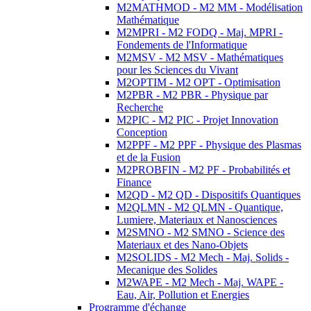
M2MATHMOD - M2 MM - Modélisation
Mathématique
M2MPRI - M2 FODQ - Maj. MPRI -
Fondements de l'Informatique
M2MSV - M2 MSV - Mathématiques
pour les Sciences du Vivant
M2OPTIM - M2 OPT - Optimisation
M2PBR - M2 PBR - Physique par
Recherche
M2PIC - M2 PIC - Projet Innovation
Conception
M2PPF - M2 PPF - Physique des Plasmas
et de la Fusion
M2PROBFIN - M2 PF - Probabilités et
Finance
M2QD - M2 QD - Dispositifs Quantiques
M2QLMN - M2 QLMN - Quantique,
Lumiere, Materiaux et Nanosciences
M2SMNO - M2 SMNO - Science des
Materiaux et des Nano-Objets
M2SOLIDS - M2 Mech - Maj. Solids -
Mecanique des Solides
M2WAPE - M2 Mech - Maj. WAPE -
Eau, Air, Pollution et Energies
Programme d'échange