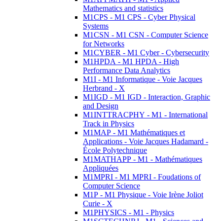
Mathematics and statistics
M1CPS - M1 CPS - Cyber Physical
Systems
M1CSN - M1 CSN - Computer Science
for Networks
M1CYBER - M1 Cyber - Cybersecurity
M1HPDA - M1 HPDA - High
Performance Data Analytics
M1I - M1 Informatique - Voie Jacques
Herbrand - X
M1IGD - M1 IGD - Interaction, Graphic
and Design
M1INTTRACPHY - M1 - International
Track in Physics
M1MAP - M1 Mathématiques et
Applications - Voie Jacques Hadamard -
École Polytechnique
M1MATHAPP - M1 - Mathématiques
Appliquées
M1MPRI - M1 MPRI - Foudations of
Computer Science
M1P - M1 Physique - Voie Irène Joliot
Curie - X
M1PHYSICS - M1 - Physics