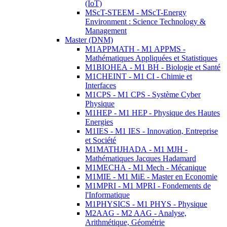
(IoT)
MScT-STEEM - MScT-Energy
Environment : Science Technology &
Management
Master (DNM)
M1APPMATH - M1 APPMS -
Mathématiques Appliquées et Statistiques
M1BIOHEA - M1 BH - Biologie et Santé
M1CHEINT - M1 CI - Chimie et
Interfaces
M1CPS - M1 CPS - Système Cyber
Physique
M1HEP - M1 HEP - Physique des Hautes
Energies
M1IES - M1 IES - Innovation, Entreprise
et Société
M1MATHJHADA - M1 MJH -
Mathématiques Jacques Hadamard
M1MECHA - M1 Mech - Mécanique
M1MIE - M1 MiE - Master en Economie
M1MPRI - M1 MPRI - Fondements de
l'Informatique
M1PHYSICS - M1 PHYS - Physique
M2AAG - M2 AAG - Analyse,
Arithmétique, Géométrie