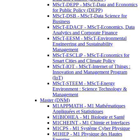
MScT-DEPP - MScT-Data and Economics
for Public Policy (DEPP)
MScT-DSB - MScT-Data Science for
Business
MScT-EDACF - MScT-Economics, Data
Analytics and Corporate Finance
MScT-EESM - MScT-Environmental
Engineering and Sustainability
Management
MScT-ESCLiP - MScT-Economics for
Smart Cities and Climate Policy
MScT-IOT - MScT-Internet of Things :
Innovation and Management Program
(IoT)
MScT-STEEM - MScT-Energy
Environment : Science Technology &
Management
Master (DNM)
M1APPMATH - M1 Mathématiques
Appliquées et Statistiques
M1BIOHEA - M1 Biologie et Santé
M1CHEINT - M1 Chimie et Interfaces
M1CPS - M1 Système Cyber Physique
M1HEP - M1 Physique des Hautes
Energies