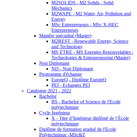
M2SOLIDS - M2 Solids - Solid
Mechanics
M2WAPE - M2 Water, Air, Pollution and
Energy
MSc Entrepreneurs - MSc X-HEC
Entrepreneurs
Mastère spécialisé (Master)
M2REST - Renewable Energy, Science
and Technology
MS ETRE - MS Energies Renouvelables :
Technologies & Entrepreneuriat (Master)
Non Diplomant
ND - Non Diplomant
Programme d'échange
EuroteQ - Diplôme EuroteQ
PEI - Echanges PEI
Catalogue 2021 - 2022
Bachelor
BS - Bachelor of Science de l'Ecole
polytechnique
Cycle Ingénieur
X - Titre d’Ingénieur diplômé de l’École
polytechnique
Diplôme de formation gradué de l'Ecole
Polytechnique -MSc&T