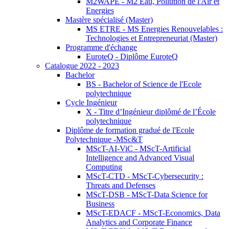
M2WAPE - M2 Eau, Pollution de l'Air et
Energies
Mastère spécialisé (Master)
MS ETRE - MS Energies Renouvelables :
Technologies et Entrepreneuriat (Master)
Programme d'échange
EuroteQ - Diplôme EuroteQ
Catalogue 2022 - 2023
Bachelor
BS - Bachelor of Science de l'Ecole
polytechnique
Cycle Ingénieur
X - Titre d’Ingénieur diplômé de l’École
polytechnique
Diplôme de formation gradué de l'Ecole
Polytechnique -MSc&T
MScT-AI-ViC - MScT-Artificial
Intelligence and Advanced Visual
Computing
MScT-CTD - MScT-Cybersecurity :
Threats and Defenses
MScT-DSB - MScT-Data Science for
Business
MScT-EDACF - MScT-Economics, Data
Analytics and Corporate Finance