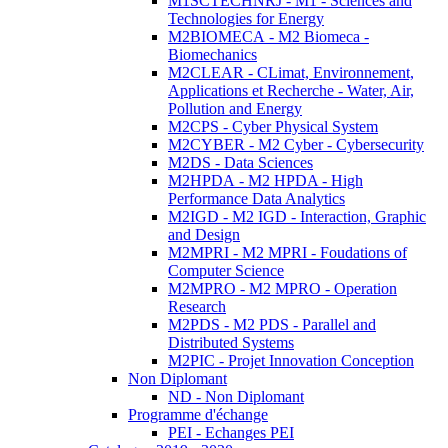
M1SCTECHNRJ - M1 - Sciences and
Technologies for Energy
M2BIOMECA - M2 Biomeca -
Biomechanics
M2CLEAR - CLimat, Environnement,
Applications et Recherche - Water, Air,
Pollution and Energy
M2CPS - Cyber Physical System
M2CYBER - M2 Cyber - Cybersecurity
M2DS - Data Sciences
M2HPDA - M2 HPDA - High
Performance Data Analytics
M2IGD - M2 IGD - Interaction, Graphic
and Design
M2MPRI - M2 MPRI - Foudations of
Computer Science
M2MPRO - M2 MPRO - Operation
Research
M2PDS - M2 PDS - Parallel and
Distributed Systems
M2PIC - Projet Innovation Conception
Non Diplomant
ND - Non Diplomant
Programme d'échange
PEI - Echanges PEI