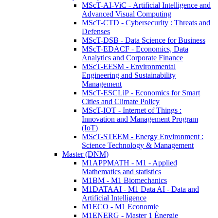
MScT-AI-ViC - Artificial Intelligence and
Advanced Visual Computing
MScT-CTD - Cybersecurity : Threats and
Defenses
MScT-DSB - Data Science for Business
MScT-EDACF - Economics, Data
Analytics and Corporate Finance
MScT-EESM - Environmental
Engineering and Sustainability
Management
MScT-ESCLiP - Economics for Smart
Cities and Climate Policy
MScT-IOT - Internet of Things :
Innovation and Management Program
(IoT)
MScT-STEEM - Energy Environment :
Science Technology & Management
Master (DNM)
M1APPMATH - M1 - Applied
Mathematics and statistics
M1BM - M1 Biomechanics
M1DATAAI - M1 Data AI - Data and
Artificial Intelligence
M1ECO - M1 Economie
M1ENERG - Master 1 Énergie