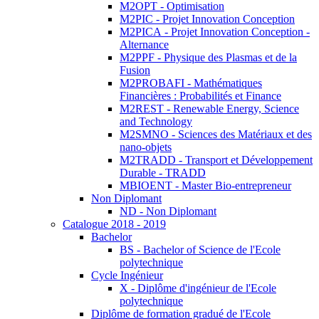
M2OPT - Optimisation
M2PIC - Projet Innovation Conception
M2PICA - Projet Innovation Conception -
Alternance
M2PPF - Physique des Plasmas et de la
Fusion
M2PROBAFI - Mathématiques
Financières : Probabilités et Finance
M2REST - Renewable Energy, Science
and Technology
M2SMNO - Sciences des Matériaux et des
nano-objets
M2TRADD - Transport et Développement
Durable - TRADD
MBIOENT - Master Bio-entrepreneur
Non Diplomant
ND - Non Diplomant
Catalogue 2018 - 2019
Bachelor
BS - Bachelor of Science de l'Ecole
polytechnique
Cycle Ingénieur
X - Diplôme d'ingénieur de l'Ecole
polytechnique
Diplôme de formation gradué de l'Ecole