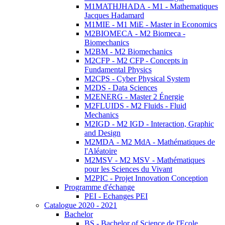
M1MATHJHADA - M1 - Mathematiques
Jacques Hadamard
M1MIE - M1 MiE - Master in Economics
M2BIOMECA - M2 Biomeca -
Biomechanics
M2BM - M2 Biomechanics
M2CFP - M2 CFP - Concepts in
Fundamental Physics
M2CPS - Cyber Physical System
M2DS - Data Sciences
M2ENERG - Master 2 Énergie
M2FLUIDS - M2 Fluids - Fluid
Mechanics
M2IGD - M2 IGD - Interaction, Graphic
and Design
M2MDA - M2 MdA - Mathématiques de
l'Aléatoire
M2MSV - M2 MSV - Mathématiques
pour les Sciences du Vivant
M2PIC - Projet Innovation Conception
Programme d'échange
PEI - Echanges PEI
Catalogue 2020 - 2021
Bachelor
BS - Bachelor of Science de l'Ecole