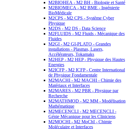
M2BIOHEA - M2 BH - Biologie et Santé
M2BIOMECA - M2 BME - Ingénierie
BioMédicale
M2CPS - M2 CPS - Système Cyber
Physique
M2DS - M2 DS - Data Science
M2FLUIDS - M2 Fluids - Mécanique des
Fluides
M2GI - M2 GI-PLATO - Grandes
installations - Plasmas, Lasers,
Accélérateurs, Tokamaks
M2HEP - M2 HEP - Physique des Hautes
Energies
M2ICFP - M2 ICFP - Centre International
de Physique Fondamentale
M2MACHI - M2 MACHI - Chimie des
Matériaux et Interfaces
M2MARES - M2 PBR - Physique par
Recherche
M2MATHMOD - M2 MM - Modélisation
Mathématique
M2MECENCLI - M2 MECENCLI -
Génie Mécanique pour les Cliniciens
M2MOCHI - M2 MoChI - Chimie
Moléculaire et Interfaces