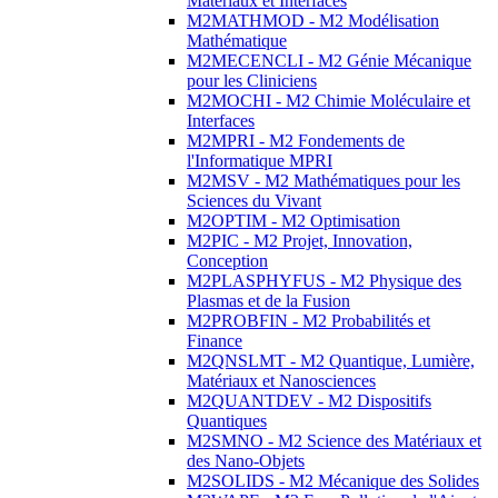
Matériaux et Interfaces
M2MATHMOD - M2 Modélisation
Mathématique
M2MECENCLI - M2 Génie Mécanique
pour les Cliniciens
M2MOCHI - M2 Chimie Moléculaire et
Interfaces
M2MPRI - M2 Fondements de
l'Informatique MPRI
M2MSV - M2 Mathématiques pour les
Sciences du Vivant
M2OPTIM - M2 Optimisation
M2PIC - M2 Projet, Innovation,
Conception
M2PLASPHYFUS - M2 Physique des
Plasmas et de la Fusion
M2PROBFIN - M2 Probabilités et
Finance
M2QNSLMT - M2 Quantique, Lumière,
Matériaux et Nanosciences
M2QUANTDEV - M2 Dispositifs
Quantiques
M2SMNO - M2 Science des Matériaux et
des Nano-Objets
M2SOLIDS - M2 Mécanique des Solides