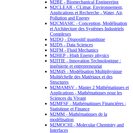
M2BE - Biomechanical Engineering
M2CLEAR - CLimat, Environnement,
Applications et Recherche - Water, Air,
Pollution and Energy
M2CMASIC - Conception, Modélisation
et Architecture des Systèmes Industriels
Complexes
M2DQ - Dispositif quantique
M2DS - Data Sciences
M2FM - Fluid Mechanics
M2HEP - High Energy physics
M2ITIE - Innovation Technologique :
ingénierie et entrepreneuriat
M2M4S - Modélisation Multiphysique
Multiéchelle des Matériaux et des
Structures
M2MAMSV - Master 2 Mathématiques et
Applications - Mathématiques pour les
Sciences du Vivant
M2MFSF - Mathématiques Financières :
Statistique et Finance
M2MM - Mathématiques de la
modélisation
M2MOCHI - Molecular Chemistry and
Interfaces