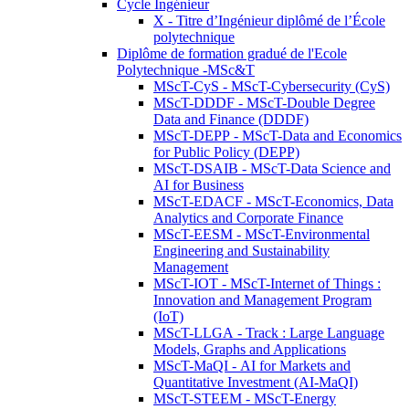
Cycle Ingénieur
X - Titre d’Ingénieur diplômé de l’École
polytechnique
Diplôme de formation gradué de l'Ecole
Polytechnique -MSc&T
MScT-CyS - MScT-Cybersecurity (CyS)
MScT-DDDF - MScT-Double Degree
Data and Finance (DDDF)
MScT-DEPP - MScT-Data and Economics
for Public Policy (DEPP)
MScT-DSAIB - MScT-Data Science and
AI for Business
MScT-EDACF - MScT-Economics, Data
Analytics and Corporate Finance
MScT-EESM - MScT-Environmental
Engineering and Sustainability
Management
MScT-IOT - MScT-Internet of Things :
Innovation and Management Program
(IoT)
MScT-LLGA - Track : Large Language
Models, Graphs and Applications
MScT-MaQI - AI for Markets and
Quantitative Investment (AI-MaQI)
MScT-STEEM - MScT-Energy