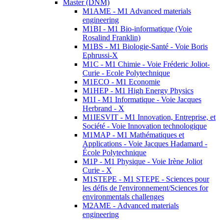
Master (DNM)
M1AME - M1 Advanced materials
engineering
M1BI - M1 Bio-informatique (Voie
Rosalind Franklin)
M1BS - M1 Biologie-Santé - Voie Boris
Ephrussi-X
M1C - M1 Chimie - Voie Fréderic Joliot-
Curie - Ecole Polytechnique
M1ECO - M1 Economie
M1HEP - M1 High Energy Physics
M1I - M1 Informatique - Voie Jacques
Herbrand - X
M1IESVIT - M1 Innovation, Entreprise, et
Société - Voie Innovation technologique
M1MAP - M1 Mathématiques et
Applications - Voie Jacques Hadamard -
École Polytechnique
M1P - M1 Physique - Voie Irène Joliot
Curie - X
M1STEPE - M1 STEPE - Sciences pour
les défis de l'environnement/Sciences for
environmentals challenges
M2AME - Advanced materials
engineering