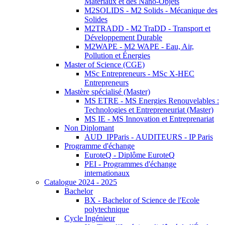
Matériaux et des Nano-Objets
M2SOLIDS - M2 Solids - Mécanique des
Solides
M2TRADD - M2 TraDD - Transport et
Développement Durable
M2WAPE - M2 WAPE - Eau, Air,
Pollution et Énergies
Master of Science (CGE)
MSc Entrepreneurs - MSc X-HEC
Entrepreneurs
Mastère spécialisé (Master)
MS ETRE - MS Energies Renouvelables :
Technologies et Entrepreneuriat (Master)
MS IE - MS Innovation et Entreprenariat
Non Diplomant
AUD_IPParis - AUDITEURS - IP Paris
Programme d'échange
EuroteQ - Diplôme EuroteQ
PEI - Programmes d'échange
internationaux
Catalogue 2024 - 2025
Bachelor
BX - Bachelor of Science de l'Ecole
polytechnique
Cycle Ingénieur