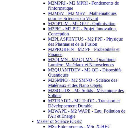
M2MPRI - M2 MPRI - Fondements de
l'Informatique
M2MSV - M2 MSV - Mathématiques
pour les Sciences du Vivant
M2OPTIM - M2 OPT - Optimisation
M2PIC - M2 PIC - Projet, Innovation,
Conception
M2PLASPHYFUS - M2 PPF - Physique
des Plasmas et de la Fusion
M2PROBFIN - M2 PF - Probabilités et
Finance
M2QLMN - M2 QLMN - Quantique,
Lumière, Matériaux et Nanosciences
M2QUANTDEV - M2 QD - Dispositifs
Quantiques
M2SMNO - M2 SMNO - Science des
Matériaux et des Nano-Objets
M2SOLIDS - M2 Solids - Mécanique des
Solides
M2TRADD - M2 TraDD - Transport et
Développement Durable
M2WAPE - M2 WAPE - Eau, Pollution de
l'Air et Energie
Master of Science (CGE)
MSc Entrepreneurs - MSc X-HEC