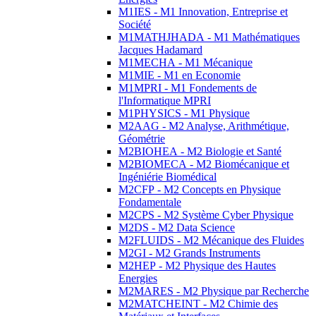
M1IES - M1 Innovation, Entreprise et
Société
M1MATHJHADA - M1 Mathématiques
Jacques Hadamard
M1MECHA - M1 Mécanique
M1MIE - M1 en Economie
M1MPRI - M1 Fondements de
l'Informatique MPRI
M1PHYSICS - M1 Physique
M2AAG - M2 Analyse, Arithmétique,
Géométrie
M2BIOHEA - M2 Biologie et Santé
M2BIOMECA - M2 Biomécanique et
Ingéniérie Biomédical
M2CFP - M2 Concepts en Physique
Fondamentale
M2CPS - M2 Système Cyber Physique
M2DS - M2 Data Science
M2FLUIDS - M2 Mécanique des Fluides
M2GI - M2 Grands Instruments
M2HEP - M2 Physique des Hautes
Energies
M2MARES - M2 Physique par Recherche
M2MATCHEINT - M2 Chimie des