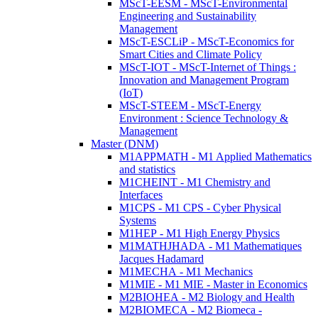
MScT-EESM - MScT-Environmental
Engineering and Sustainability
Management
MScT-ESCLiP - MScT-Economics for
Smart Cities and Climate Policy
MScT-IOT - MScT-Internet of Things :
Innovation and Management Program
(IoT)
MScT-STEEM - MScT-Energy
Environment : Science Technology &
Management
Master (DNM)
M1APPMATH - M1 Applied Mathematics
and statistics
M1CHEINT - M1 Chemistry and
Interfaces
M1CPS - M1 CPS - Cyber Physical
Systems
M1HEP - M1 High Energy Physics
M1MATHJHADA - M1 Mathematiques
Jacques Hadamard
M1MECHA - M1 Mechanics
M1MIE - M1 MIE - Master in Economics
M2BIOHEA - M2 Biology and Health
M2BIOMECA - M2 Biomeca -