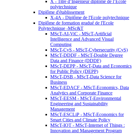
X - Titre d’Ingénieur diplômé de l’École
polytechnique
Diplôme d'établissement
X-4A - Diplôme de l'Ecole polytechnique
Diplôme de formation gradué de l'Ecole
Polytechnique -MSc&T
MScT-AI-ViC - MScT-Artificial
Intelligence and Advanced Visual
Computing
MScT-CyS - MScT-Cybersecurity (CyS)
MScT-DDDF - MScT-Double Degree
Data and Finance (DDDF)
MScT-DEPP - MScT-Data and Economics
for Public Policy (DEPP)
MScT-DSB - MScT-Data Science for
Business
MScT-EDACF - MScT-Economics, Data
Analytics and Corporate Finance
MScT-EESM - MScT-Environmental
Engineering and Sustainability
Management
MScT-ESCLiP - MScT-Economics for
Smart Cities and Climate Policy
MScT-IOT - MScT-Internet of Things :
Innovation and Management Program