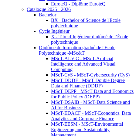
EuroteQ - Diplôme EuroteQ
Catalogue 2025 - 2026
Bachelor
BX - Bachelor of Science de l'Ecole
polytechnique
Cycle Ingénieur
X - Titre d’Ingénieur diplômé de l’École
polytechnique
Diplôme de formation gradué de l'Ecole
Polytechnique -MSc&T
MScT-AI-ViC - MScT-Artificial
Intelligence and Advanced Visual
Computing
MScT-CyS - MScT-Cybersecurity (CyS)
MScT-DDDF - MScT-Double Degree
Data and Finance (DDDF)
MScT-DEPP - MScT-Data and Economics
for Public Policy (DEPP)
MScT-DSAIB - MScT-Data Science and
AI for Business
MScT-EDACF - MScT-Economics, Data
Analytics and Corporate Finance
MScT-EESM - MScT-Environmental
Engineering and Sustainability
Management