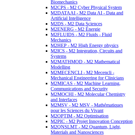
Biomechanics
M2CPS - M2 Cyber Physical System
M2DATAAI - M2 Data AI - Data and
Artificial Intelligence
M2DS - M2 Data Sciences
M2ENERG - M2 Énergie
M2FLUIDS - M2 Fluids - Fluid
Mechanics
M2HEP - M2 High Energy physics
M2ICS - M2 Integration, Circuits and
Systems
M2MATHMOD - M2 Mathematical
Modelling
M2MECENCLI - M2 Mecencli -
Mechanical Engineering for Clinicians
M2MICAS - M2 Machine Learning,
Communications and Security
M2MOCHI - M2 Molecular Chemistry
and Interfaces
M2MSV - M2 MSV - Mathématiques
pour les Sciences du Vivant
M2OPTIM - M2 Optimisation
M2PIC - M2 Projet Innovation Conception
M2QNSLMT - M2 Quantum, Light,
Materials and Nanosciences