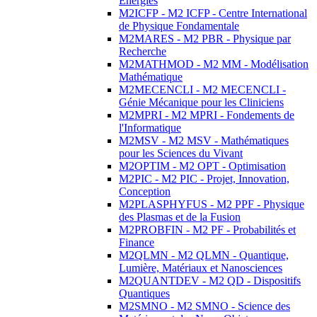
Energies
M2ICFP - M2 ICFP - Centre International
de Physique Fondamentale
M2MARES - M2 PBR - Physique par
Recherche
M2MATHMOD - M2 MM - Modélisation
Mathématique
M2MECENCLI - M2 MECENCLI -
Génie Mécanique pour les Cliniciens
M2MPRI - M2 MPRI - Fondements de
l'Informatique
M2MSV - M2 MSV - Mathématiques
pour les Sciences du Vivant
M2OPTIM - M2 OPT - Optimisation
M2PIC - M2 PIC - Projet, Innovation,
Conception
M2PLASPHYFUS - M2 PPF - Physique
des Plasmas et de la Fusion
M2PROBFIN - M2 PF - Probabilités et
Finance
M2QLMN - M2 QLMN - Quantique,
Lumière, Matériaux et Nanosciences
M2QUANTDEV - M2 QD - Dispositifs
Quantiques
M2SMNO - M2 SMNO - Science des