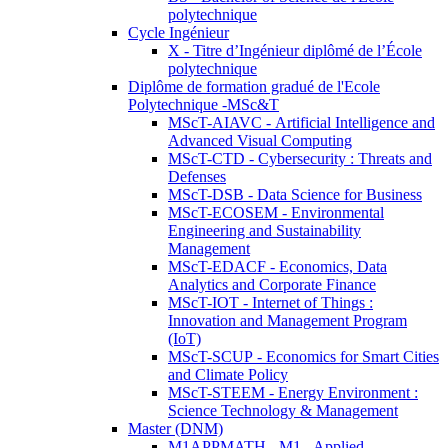
polytechnique
Cycle Ingénieur
X - Titre d’Ingénieur diplômé de l’École
polytechnique
Diplôme de formation gradué de l'Ecole
Polytechnique -MSc&T
MScT-AIAVC - Artificial Intelligence and
Advanced Visual Computing
MScT-CTD - Cybersecurity : Threats and
Defenses
MScT-DSB - Data Science for Business
MScT-ECOSEM - Environmental
Engineering and Sustainability
Management
MScT-EDACF - Economics, Data
Analytics and Corporate Finance
MScT-IOT - Internet of Things :
Innovation and Management Program
(IoT)
MScT-SCUP - Economics for Smart Cities
and Climate Policy
MScT-STEEM - Energy Environment :
Science Technology & Management
Master (DNM)
M1APPMATH - M1 - Applied