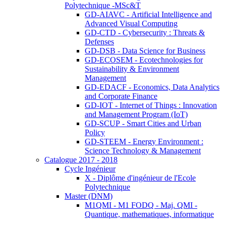
Polytechnique -MSc&T
GD-AIAVC - Artificial Intelligence and
Advanced Visual Computing
GD-CTD - Cybersecurity : Threats &
Defenses
GD-DSB - Data Science for Business
GD-ECOSEM - Ecotechnologies for
Sustainability & Environment
Management
GD-EDACF - Economics, Data Analytics
and Corporate Finance
GD-IOT - Internet of Things : Innovation
and Management Program (IoT)
GD-SCUP - Smart Cities and Urban
Policy
GD-STEEM - Energy Environment :
Science Technology & Management
Catalogue 2017 - 2018
Cycle Ingénieur
X - Diplôme d'ingénieur de l'Ecole
Polytechnique
Master (DNM)
M1QMI - M1 FODQ - Maj. QMI -
Quantique, mathematiques, informatique