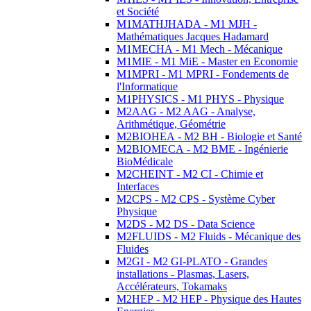
et Société
M1MATHJHADA - M1 MJH -
Mathématiques Jacques Hadamard
M1MECHA - M1 Mech - Mécanique
M1MIE - M1 MiE - Master en Economie
M1MPRI - M1 MPRI - Fondements de
l'Informatique
M1PHYSICS - M1 PHYS - Physique
M2AAG - M2 AAG - Analyse,
Arithmétique, Géométrie
M2BIOHEA - M2 BH - Biologie et Santé
M2BIOMECA - M2 BME - Ingénierie
BioMédicale
M2CHEINT - M2 CI - Chimie et
Interfaces
M2CPS - M2 CPS - Système Cyber
Physique
M2DS - M2 DS - Data Science
M2FLUIDS - M2 Fluids - Mécanique des
Fluides
M2GI - M2 GI-PLATO - Grandes
installations - Plasmas, Lasers,
Accélérateurs, Tokamaks
M2HEP - M2 HEP - Physique des Hautes