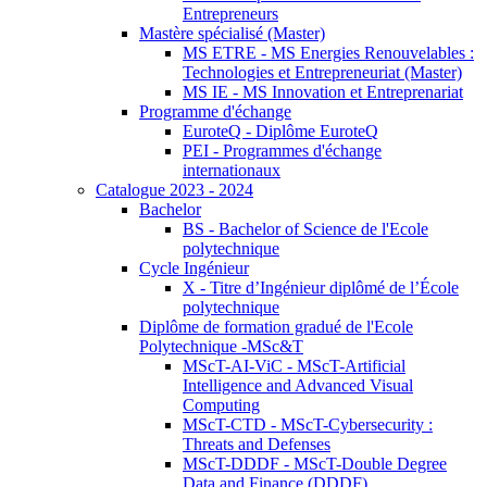
Entrepreneurs
Mastère spécialisé (Master)
MS ETRE - MS Energies Renouvelables :
Technologies et Entrepreneuriat (Master)
MS IE - MS Innovation et Entreprenariat
Programme d'échange
EuroteQ - Diplôme EuroteQ
PEI - Programmes d'échange
internationaux
Catalogue 2023 - 2024
Bachelor
BS - Bachelor of Science de l'Ecole
polytechnique
Cycle Ingénieur
X - Titre d’Ingénieur diplômé de l’École
polytechnique
Diplôme de formation gradué de l'Ecole
Polytechnique -MSc&T
MScT-AI-ViC - MScT-Artificial
Intelligence and Advanced Visual
Computing
MScT-CTD - MScT-Cybersecurity :
Threats and Defenses
MScT-DDDF - MScT-Double Degree
Data and Finance (DDDF)