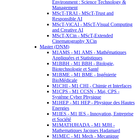
Environment : Science Technology &
Management
MScT-TRAI - MScT-Trust and
Responsible AI
MScT-ViCAI - MScT-Visual Computing
and Creative AI
MScT-XCin - MScT-Extended
Cinematography XCin
Master (DNM)
M1AMS - M1 AMS - Mathématiques
Appliquées et Statistiques
M1BBH - M1 BBH - Biologie,
Biotechnologie et Santé
M1BME - M1 BME - Ingénierie
BioMédicale
M1CHI - M1 CHI - Chimie et Interfaces
M1CPS - M1 CCSN - Maj. CPS -
Système Cyber Physique
M1HEP - M1 HEP - Physique des Hautes
Energies
M1IES - M1 IES - Innovation, Entreprise
et Société
M1MATHJHADA - M1 MJH -
Mathematiques Jacques Hadamard
M1MEC - M1 Mech - Mecanique