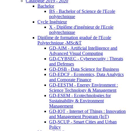
Catalogue 2019 - 2020
Bachelor
BS - Bachelor of Science de l'Ecole
polytechnique
Cycle Ingénieur
X - Diplôme d'ingénieur de l'Ecole
polytechnique
Diplôme de formation gradué de l'Ecole
Polytechnique -MSc&T
GD-AIM - Artificial Intelligence and
Advanced Visual Computing
GD-CYBSEC - Cybersecurity : Threats
and Defenses
GD-DSB - Data Science for Business
GD-EDCF - Economics, Data Analytics
and Corporate Finance
GD-EESTM - Energy Environment :
Science Technology & Management
GD-ESEM - Ecotechnologies for
Sustainability & Environment
Management
GD-IOT - Internet of Things : Innovation
and Management Program (IoT)
GD-SCUP - Smart Cities and Urban
Policy