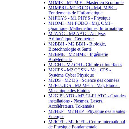
M1MIE - M1 MiE - Master en Economie
M1MPRI - M1 FODQ - Maj. MPRI -
Fondements de l'Informatique
M1PHYS - M1 PHYS - Physique
M1QMI - M1 FODQ - Maj. QMI -
Quantique, Mathematiques, Informatique
M2AAG - M2 AAG - Analyse,
Arithmétique, Géométrie
M2BBH - M2 BBH - Biologie,
Biotechnologie et Santé
M2BME - M2 BME - Ingénierie
BioMédicale
M2CHI - M2 CHI - Chimie et Interfaces
M2CPS - M2 CCSN - Maj. CPS -
Système Cyber Physique
M2DS - M2 DS - Science des données
M2FLUIDS - M2 Mech - Maj. Fluids -
Mecanique des Fluides
M2GIPLATO - M2 GI-PLATO - Grandes
installations - Plasmas, Lasers,
Accélérateurs, Tokamaks
M2HEP - M2 HEP - Physique des Hautes
Energies
M2ICFP - M2 ICFP - Centre International
de Physique Fondamentale