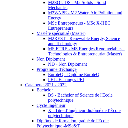
M2SOLIDS - M2 Solids - Solid
Mechanics
M2WAPE - M2 Water, Air, Pollution and
Energy
MSc Entrepreneurs - MSc X-HEC
Entrepreneurs
Mastère spécialisé (Master)
M2REST - Renewable Energy, Science
and Technology
MS ETRE - MS Energies Renouvelables :
Technologies & Entrepreneuriat (Master)
Non Diplomant
ND - Non Diplomant
Programme d'échange
EuroteQ - Diplôme EuroteQ
PEI - Echanges PEI
Catalogue 2021 - 2022
Bachelor
BS - Bachelor of Science de l'Ecole
polytechnique
Cycle Ingénieur
X - Titre d’Ingénieur diplômé de l’École
polytechnique
Diplôme de formation gradué de l'Ecole
Polytechnique -MSc&T