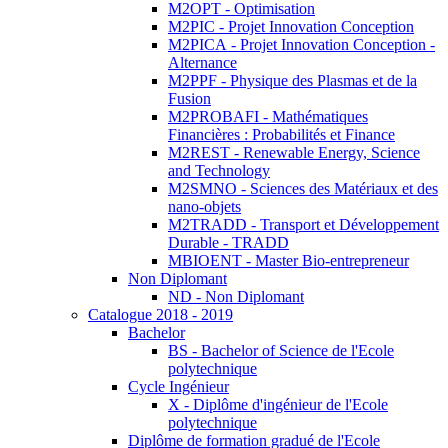
M2OPT - Optimisation
M2PIC - Projet Innovation Conception
M2PICA - Projet Innovation Conception -
Alternance
M2PPF - Physique des Plasmas et de la
Fusion
M2PROBAFI - Mathématiques
Financières : Probabilités et Finance
M2REST - Renewable Energy, Science
and Technology
M2SMNO - Sciences des Matériaux et des
nano-objets
M2TRADD - Transport et Développement
Durable - TRADD
MBIOENT - Master Bio-entrepreneur
Non Diplomant
ND - Non Diplomant
Catalogue 2018 - 2019
Bachelor
BS - Bachelor of Science de l'Ecole
polytechnique
Cycle Ingénieur
X - Diplôme d'ingénieur de l'Ecole
polytechnique
Diplôme de formation gradué de l'Ecole