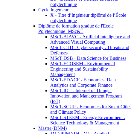
polytechnique
Cycle Ingénieur
X - Titre d’Ingénieur diplômé de l’École
polytechnique
Diplôme de formation gradué de l'Ecole
Polytechnique -MSc&T
MScT-AIAVC - Artificial Intelligence and
Advanced Visual Computing
MScT-CTD - Cybersecurity : Threats and
Defenses
MScT-DSB - Data Science for Business
MScT-ECOSEM - Environmental
Engineering and Sustainability
Management
MScT-EDACF - Economics, Data
Analytics and Corporate Finance
MScT-IOT - Internet of Things :
Innovation and Management Program
(IoT)
MScT-SCUP - Economics for Smart Cities
and Climate Policy
MScT-STEEM - Energy Environment :
Science Technology & Management
Master (DNM)
M1APPMATH - M1 - Applied