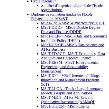
Cycle Ingénieur
X - Titre d’Ingénieur diplômé de l’École
polytechnique
Diplôme de formation gradué de l'Ecole
Polytechnique -MSc&T
MScT-CyS - MScT-Cybersecurity (CyS)
MScT-DDDF - MScT-Double Degree
Data and Finance (DDDF)
MScT-DEPP - MScT-Data and Economics
for Public Policy (DEPP)
MScT-DSAIB - MScT-Data Science and
AI for Business
MScT-EDACF - MScT-Economics, Data
Analytics and Corporate Finance
MScT-EESM - MScT-Environmental
Engineering and Sustainability
Management
MScT-IOT - MScT-Internet of Things :
Innovation and Management Program
(IoT)
MScT-LLGA - Track : Large Language
Models, Graphs and Applications
MScT-MaQI - AI for Markets and
Quantitative Investment (AI-MaQI)
MScT-STEEM - MScT-Energy