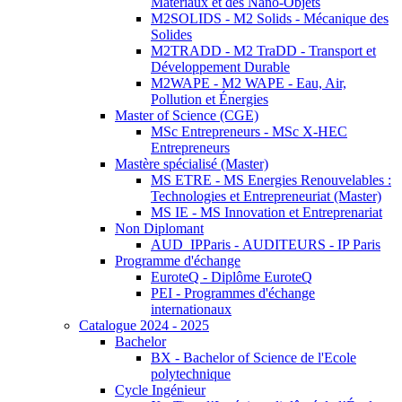
Matériaux et des Nano-Objets
M2SOLIDS - M2 Solids - Mécanique des
Solides
M2TRADD - M2 TraDD - Transport et
Développement Durable
M2WAPE - M2 WAPE - Eau, Air,
Pollution et Énergies
Master of Science (CGE)
MSc Entrepreneurs - MSc X-HEC
Entrepreneurs
Mastère spécialisé (Master)
MS ETRE - MS Energies Renouvelables :
Technologies et Entrepreneuriat (Master)
MS IE - MS Innovation et Entreprenariat
Non Diplomant
AUD_IPParis - AUDITEURS - IP Paris
Programme d'échange
EuroteQ - Diplôme EuroteQ
PEI - Programmes d'échange
internationaux
Catalogue 2024 - 2025
Bachelor
BX - Bachelor of Science de l'Ecole
polytechnique
Cycle Ingénieur