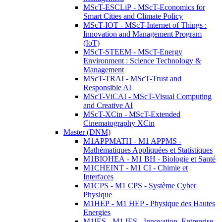
MScT-ESCLiP - MScT-Economics for
Smart Cities and Climate Policy
MScT-IOT - MScT-Internet of Things :
Innovation and Management Program
(IoT)
MScT-STEEM - MScT-Energy
Environment : Science Technology &
Management
MScT-TRAI - MScT-Trust and
Responsible AI
MScT-ViCAI - MScT-Visual Computing
and Creative AI
MScT-XCin - MScT-Extended
Cinematography XCin
Master (DNM)
M1APPMATH - M1 APPMS -
Mathématiques Appliquées et Statistiques
M1BIOHEA - M1 BH - Biologie et Santé
M1CHEINT - M1 CI - Chimie et
Interfaces
M1CPS - M1 CPS - Système Cyber
Physique
M1HEP - M1 HEP - Physique des Hautes
Energies
M1IES - M1 IES - Innovation, Entreprise