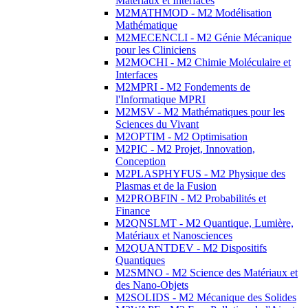
Matériaux et Interfaces
M2MATHMOD - M2 Modélisation
Mathématique
M2MECENCLI - M2 Génie Mécanique
pour les Cliniciens
M2MOCHI - M2 Chimie Moléculaire et
Interfaces
M2MPRI - M2 Fondements de
l'Informatique MPRI
M2MSV - M2 Mathématiques pour les
Sciences du Vivant
M2OPTIM - M2 Optimisation
M2PIC - M2 Projet, Innovation,
Conception
M2PLASPHYFUS - M2 Physique des
Plasmas et de la Fusion
M2PROBFIN - M2 Probabilités et
Finance
M2QNSLMT - M2 Quantique, Lumière,
Matériaux et Nanosciences
M2QUANTDEV - M2 Dispositifs
Quantiques
M2SMNO - M2 Science des Matériaux et
des Nano-Objets
M2SOLIDS - M2 Mécanique des Solides