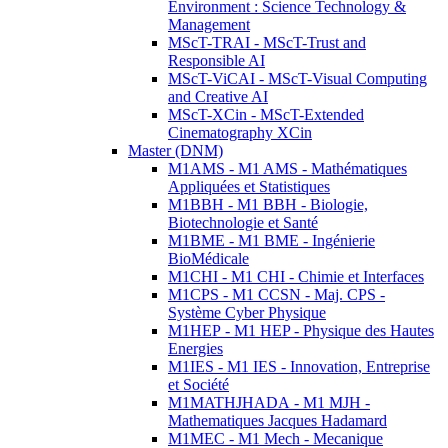
Environment : Science Technology &
Management
MScT-TRAI - MScT-Trust and
Responsible AI
MScT-ViCAI - MScT-Visual Computing
and Creative AI
MScT-XCin - MScT-Extended
Cinematography XCin
Master (DNM)
M1AMS - M1 AMS - Mathématiques
Appliquées et Statistiques
M1BBH - M1 BBH - Biologie,
Biotechnologie et Santé
M1BME - M1 BME - Ingénierie
BioMédicale
M1CHI - M1 CHI - Chimie et Interfaces
M1CPS - M1 CCSN - Maj. CPS -
Système Cyber Physique
M1HEP - M1 HEP - Physique des Hautes
Energies
M1IES - M1 IES - Innovation, Entreprise
et Société
M1MATHJHADA - M1 MJH -
Mathematiques Jacques Hadamard
M1MEC - M1 Mech - Mecanique