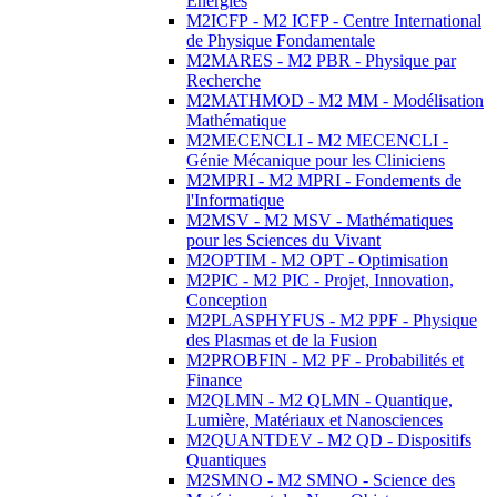
Energies
M2ICFP - M2 ICFP - Centre International
de Physique Fondamentale
M2MARES - M2 PBR - Physique par
Recherche
M2MATHMOD - M2 MM - Modélisation
Mathématique
M2MECENCLI - M2 MECENCLI -
Génie Mécanique pour les Cliniciens
M2MPRI - M2 MPRI - Fondements de
l'Informatique
M2MSV - M2 MSV - Mathématiques
pour les Sciences du Vivant
M2OPTIM - M2 OPT - Optimisation
M2PIC - M2 PIC - Projet, Innovation,
Conception
M2PLASPHYFUS - M2 PPF - Physique
des Plasmas et de la Fusion
M2PROBFIN - M2 PF - Probabilités et
Finance
M2QLMN - M2 QLMN - Quantique,
Lumière, Matériaux et Nanosciences
M2QUANTDEV - M2 QD - Dispositifs
Quantiques
M2SMNO - M2 SMNO - Science des