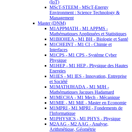
(IoT)
MScT-STEEM - MScT-Energy
Environment : Science Technology &
Management
Master (DNM)
M1APPMATH - M1 APPMS -
Mathématiques Appliquées et Statistiques
M1BIOHEA - M1 BH - Biologie et Santé
M1CHEINT - M1 CI - Chimie et
Interfaces
M1CPS - M1 CPS - Système Cyber
Physique
M1HEP - M1 HEP - Physique des Hautes
Energies
M1IES - M1 IES - Innovation, Entreprise
et Société
M1MATHJHADA - M1 MJH -
Mathématiques Jacques Hadamard
M1MECHA - M1 Mech - Mécanique
M1MIE - M1 MiE - Master en Economie
M1MPRI - M1 MPRI - Fondements de
l'Informatique
M1PHYSICS - M1 PHYS - Physique
M2AAG - M2 AAG - Analyse,
Arithmétique, Géométrie