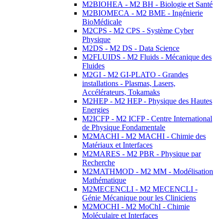
M2BIOHEA - M2 BH - Biologie et Santé
M2BIOMECA - M2 BME - Ingénierie
BioMédicale
M2CPS - M2 CPS - Système Cyber
Physique
M2DS - M2 DS - Data Science
M2FLUIDS - M2 Fluids - Mécanique des
Fluides
M2GI - M2 GI-PLATO - Grandes
installations - Plasmas, Lasers,
Accélérateurs, Tokamaks
M2HEP - M2 HEP - Physique des Hautes
Energies
M2ICFP - M2 ICFP - Centre International
de Physique Fondamentale
M2MACHI - M2 MACHI - Chimie des
Matériaux et Interfaces
M2MARES - M2 PBR - Physique par
Recherche
M2MATHMOD - M2 MM - Modélisation
Mathématique
M2MECENCLI - M2 MECENCLI -
Génie Mécanique pour les Cliniciens
M2MOCHI - M2 MoChI - Chimie
Moléculaire et Interfaces