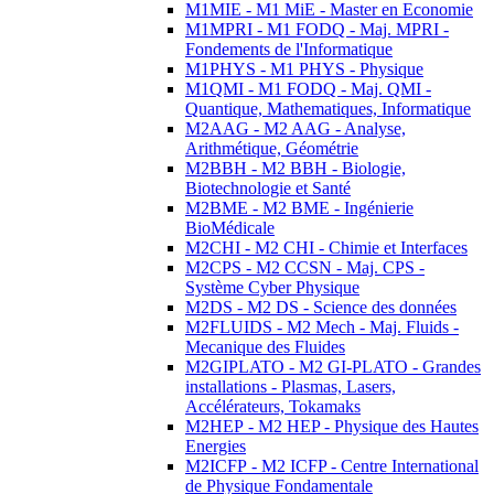
M1MIE - M1 MiE - Master en Economie
M1MPRI - M1 FODQ - Maj. MPRI -
Fondements de l'Informatique
M1PHYS - M1 PHYS - Physique
M1QMI - M1 FODQ - Maj. QMI -
Quantique, Mathematiques, Informatique
M2AAG - M2 AAG - Analyse,
Arithmétique, Géométrie
M2BBH - M2 BBH - Biologie,
Biotechnologie et Santé
M2BME - M2 BME - Ingénierie
BioMédicale
M2CHI - M2 CHI - Chimie et Interfaces
M2CPS - M2 CCSN - Maj. CPS -
Système Cyber Physique
M2DS - M2 DS - Science des données
M2FLUIDS - M2 Mech - Maj. Fluids -
Mecanique des Fluides
M2GIPLATO - M2 GI-PLATO - Grandes
installations - Plasmas, Lasers,
Accélérateurs, Tokamaks
M2HEP - M2 HEP - Physique des Hautes
Energies
M2ICFP - M2 ICFP - Centre International
de Physique Fondamentale