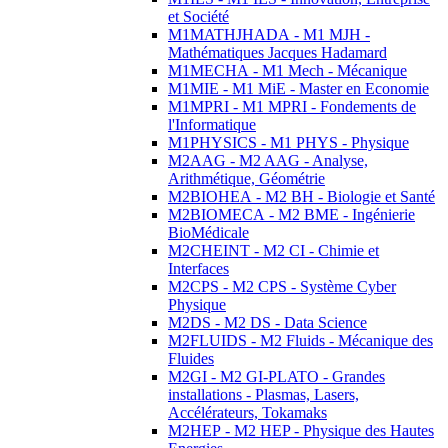
et Société
M1MATHJHADA - M1 MJH -
Mathématiques Jacques Hadamard
M1MECHA - M1 Mech - Mécanique
M1MIE - M1 MiE - Master en Economie
M1MPRI - M1 MPRI - Fondements de
l'Informatique
M1PHYSICS - M1 PHYS - Physique
M2AAG - M2 AAG - Analyse,
Arithmétique, Géométrie
M2BIOHEA - M2 BH - Biologie et Santé
M2BIOMECA - M2 BME - Ingénierie
BioMédicale
M2CHEINT - M2 CI - Chimie et
Interfaces
M2CPS - M2 CPS - Système Cyber
Physique
M2DS - M2 DS - Data Science
M2FLUIDS - M2 Fluids - Mécanique des
Fluides
M2GI - M2 GI-PLATO - Grandes
installations - Plasmas, Lasers,
Accélérateurs, Tokamaks
M2HEP - M2 HEP - Physique des Hautes