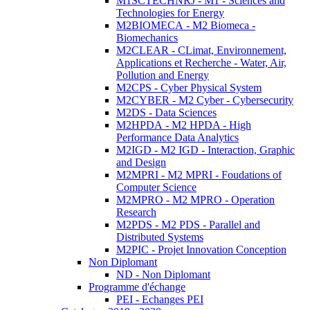
M1SCTECHNRJ - M1 - Sciences and
Technologies for Energy
M2BIOMECA - M2 Biomeca -
Biomechanics
M2CLEAR - CLimat, Environnement,
Applications et Recherche - Water, Air,
Pollution and Energy
M2CPS - Cyber Physical System
M2CYBER - M2 Cyber - Cybersecurity
M2DS - Data Sciences
M2HPDA - M2 HPDA - High
Performance Data Analytics
M2IGD - M2 IGD - Interaction, Graphic
and Design
M2MPRI - M2 MPRI - Foudations of
Computer Science
M2MPRO - M2 MPRO - Operation
Research
M2PDS - M2 PDS - Parallel and
Distributed Systems
M2PIC - Projet Innovation Conception
Non Diplomant
ND - Non Diplomant
Programme d'échange
PEI - Echanges PEI