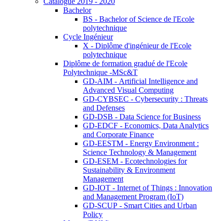
Catalogue 2019 - 2020
Bachelor
BS - Bachelor of Science de l'Ecole
polytechnique
Cycle Ingénieur
X - Diplôme d'ingénieur de l'Ecole
polytechnique
Diplôme de formation gradué de l'Ecole
Polytechnique -MSc&T
GD-AIM - Artificial Intelligence and
Advanced Visual Computing
GD-CYBSEC - Cybersecurity : Threats
and Defenses
GD-DSB - Data Science for Business
GD-EDCF - Economics, Data Analytics
and Corporate Finance
GD-EESTM - Energy Environment :
Science Technology & Management
GD-ESEM - Ecotechnologies for
Sustainability & Environment
Management
GD-IOT - Internet of Things : Innovation
and Management Program (IoT)
GD-SCUP - Smart Cities and Urban
Policy