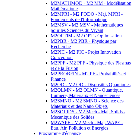
M2MATHMOD - M2 MM - Modélisation
Mathématique
M2MPRI - M2 FODQ - Maj. MPRI -
Fondements de l'Informatique
M2MSV - M2 MSV - Mathématiques
pour les Sciences du Vivant
M2OPTIM - M2 OPT - Optimisation
M2PBR - M2 PBR - Physique par
Recherche
M2PIC - M2 PIC - Projet Innovation
Conception
M2PPF - M2 PPF - Physique des Plasmas
et de la Fusion
M2PROBFIN - M2 PF - Probabilités et
Finance
M2QD - M2 QD - Dispositifs Quantiques
M2QLMN - M2 QLMN - Quantique,
Lumiere, Materiaux et Nanosciences
M2SMNO - M2 SMNO - Science des
Materiaux et des Nano-Objets
M2SOLIDS - M2 Mech - Maj. Solids -
Mecanique des Solides
M2WAPE - M2 Mech - Maj. WAPE -
Eau, Air, Pollution et Energies
Programme d'échange