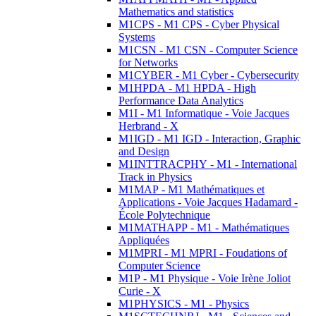
Mathematics and statistics
M1CPS - M1 CPS - Cyber Physical
Systems
M1CSN - M1 CSN - Computer Science
for Networks
M1CYBER - M1 Cyber - Cybersecurity
M1HPDA - M1 HPDA - High
Performance Data Analytics
M1I - M1 Informatique - Voie Jacques
Herbrand - X
M1IGD - M1 IGD - Interaction, Graphic
and Design
M1INTTRACPHY - M1 - International
Track in Physics
M1MAP - M1 Mathématiques et
Applications - Voie Jacques Hadamard -
École Polytechnique
M1MATHAPP - M1 - Mathématiques
Appliquées
M1MPRI - M1 MPRI - Foudations of
Computer Science
M1P - M1 Physique - Voie Irène Joliot
Curie - X
M1PHYSICS - M1 - Physics