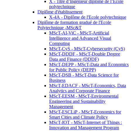
X - Titre d’Ingénieur diplômé de l’École
polytechnique
Diplôme d'établissement
X-4A - Diplôme de l'Ecole polytechnique
Diplôme de formation gradué de l'Ecole
Polytechnique -MSc&T
MScT-AI-ViC - MScT-Artificial
Intelligence and Advanced Visual
Computing
MScT-CyS - MScT-Cybersecurity (CyS)
MScT-DDDF - MScT-Double Degree
Data and Finance (DDDF)
MScT-DEPP - MScT-Data and Economics
for Public Policy (DEPP)
MScT-DSB - MScT-Data Science for
Business
MScT-EDACF - MScT-Economics, Data
Analytics and Corporate Finance
MScT-EESM - MScT-Environmental
Engineering and Sustainability
Management
MScT-ESCLiP - MScT-Economics for
Smart Cities and Climate Policy
MScT-IOT - MScT-Internet of Things :
Innovation and Management Program