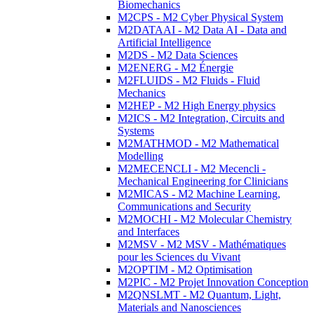
Biomechanics
M2CPS - M2 Cyber Physical System
M2DATAAI - M2 Data AI - Data and
Artificial Intelligence
M2DS - M2 Data Sciences
M2ENERG - M2 Énergie
M2FLUIDS - M2 Fluids - Fluid
Mechanics
M2HEP - M2 High Energy physics
M2ICS - M2 Integration, Circuits and
Systems
M2MATHMOD - M2 Mathematical
Modelling
M2MECENCLI - M2 Mecencli -
Mechanical Engineering for Clinicians
M2MICAS - M2 Machine Learning,
Communications and Security
M2MOCHI - M2 Molecular Chemistry
and Interfaces
M2MSV - M2 MSV - Mathématiques
pour les Sciences du Vivant
M2OPTIM - M2 Optimisation
M2PIC - M2 Projet Innovation Conception
M2QNSLMT - M2 Quantum, Light,
Materials and Nanosciences