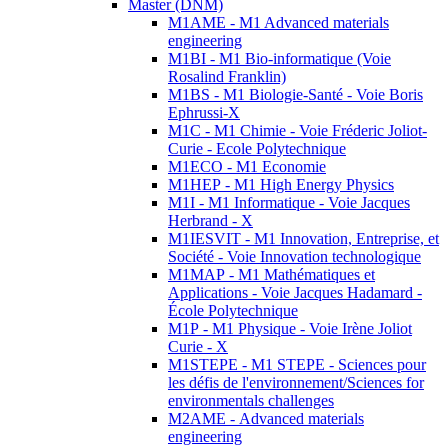
Master (DNM)
M1AME - M1 Advanced materials
engineering
M1BI - M1 Bio-informatique (Voie
Rosalind Franklin)
M1BS - M1 Biologie-Santé - Voie Boris
Ephrussi-X
M1C - M1 Chimie - Voie Fréderic Joliot-
Curie - Ecole Polytechnique
M1ECO - M1 Economie
M1HEP - M1 High Energy Physics
M1I - M1 Informatique - Voie Jacques
Herbrand - X
M1IESVIT - M1 Innovation, Entreprise, et
Société - Voie Innovation technologique
M1MAP - M1 Mathématiques et
Applications - Voie Jacques Hadamard -
École Polytechnique
M1P - M1 Physique - Voie Irène Joliot
Curie - X
M1STEPE - M1 STEPE - Sciences pour
les défis de l'environnement/Sciences for
environmentals challenges
M2AME - Advanced materials
engineering