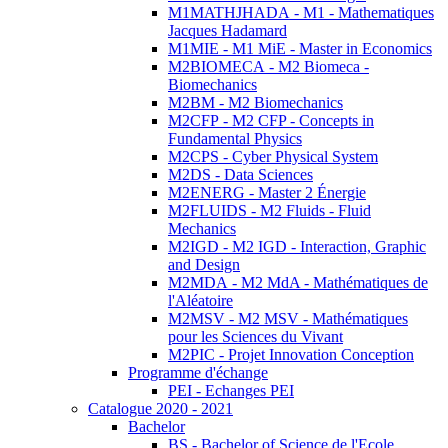
M1MATHJHADA - M1 - Mathematiques
Jacques Hadamard
M1MIE - M1 MiE - Master in Economics
M2BIOMECA - M2 Biomeca -
Biomechanics
M2BM - M2 Biomechanics
M2CFP - M2 CFP - Concepts in
Fundamental Physics
M2CPS - Cyber Physical System
M2DS - Data Sciences
M2ENERG - Master 2 Énergie
M2FLUIDS - M2 Fluids - Fluid
Mechanics
M2IGD - M2 IGD - Interaction, Graphic
and Design
M2MDA - M2 MdA - Mathématiques de
l'Aléatoire
M2MSV - M2 MSV - Mathématiques
pour les Sciences du Vivant
M2PIC - Projet Innovation Conception
Programme d'échange
PEI - Echanges PEI
Catalogue 2020 - 2021
Bachelor
BS - Bachelor of Science de l'Ecole