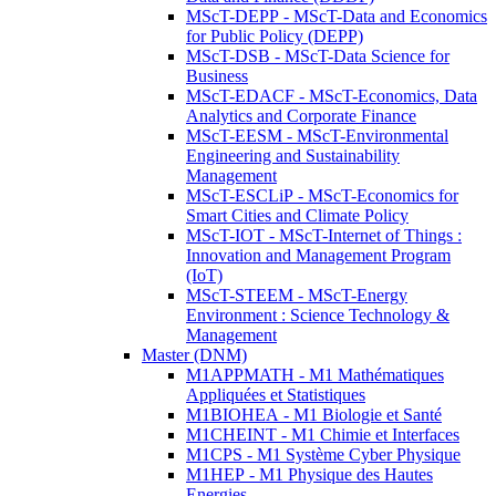
MScT-DEPP - MScT-Data and Economics
for Public Policy (DEPP)
MScT-DSB - MScT-Data Science for
Business
MScT-EDACF - MScT-Economics, Data
Analytics and Corporate Finance
MScT-EESM - MScT-Environmental
Engineering and Sustainability
Management
MScT-ESCLiP - MScT-Economics for
Smart Cities and Climate Policy
MScT-IOT - MScT-Internet of Things :
Innovation and Management Program
(IoT)
MScT-STEEM - MScT-Energy
Environment : Science Technology &
Management
Master (DNM)
M1APPMATH - M1 Mathématiques
Appliquées et Statistiques
M1BIOHEA - M1 Biologie et Santé
M1CHEINT - M1 Chimie et Interfaces
M1CPS - M1 Système Cyber Physique
M1HEP - M1 Physique des Hautes
Energies