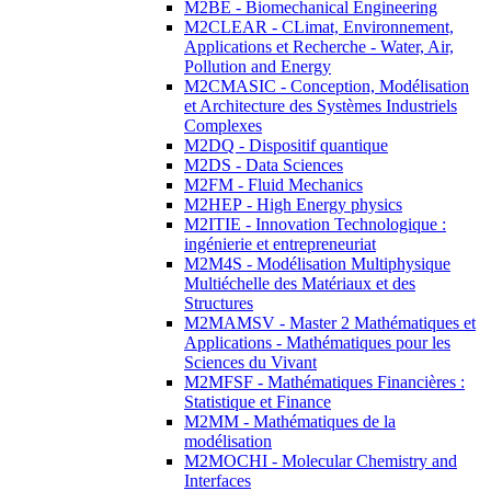
M2BE - Biomechanical Engineering
M2CLEAR - CLimat, Environnement,
Applications et Recherche - Water, Air,
Pollution and Energy
M2CMASIC - Conception, Modélisation
et Architecture des Systèmes Industriels
Complexes
M2DQ - Dispositif quantique
M2DS - Data Sciences
M2FM - Fluid Mechanics
M2HEP - High Energy physics
M2ITIE - Innovation Technologique :
ingénierie et entrepreneuriat
M2M4S - Modélisation Multiphysique
Multiéchelle des Matériaux et des
Structures
M2MAMSV - Master 2 Mathématiques et
Applications - Mathématiques pour les
Sciences du Vivant
M2MFSF - Mathématiques Financières :
Statistique et Finance
M2MM - Mathématiques de la
modélisation
M2MOCHI - Molecular Chemistry and
Interfaces