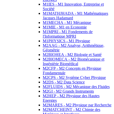
M1IES - M1 Innovation, Entreprise et
Société
M1MATHJHADA - M1 Mathématiques
Jacques Hadamard
M1MECHA - M1 Mécanique
M1MIE - M1 en Economie
M1MPRI - M1 Fondements de
l'Informatique MPRI
M1PHYSICS - M1 Physique
M2AAG - M2 Analyse, Arithmétique,
Géométrie
M2BIOHEA - M2 Biologie et Santé
M2BIOMECA - M2 Biomécanique et
Ingéniérie Biomédical
M2CFP - M2 Concepts en Physique
Fondamentale
M2CPS - M2 Système Cyber Physique
M2DS - M2 Data Science
M2FLUIDS - M2 Mécanique des Fluides
M2GI - M2 Grands Instruments
M2HEP - M2 Physique des Hautes
Energies
M2MARES - M2 Physique par Recherche
M2MATCHEINT - M2 Chimie des