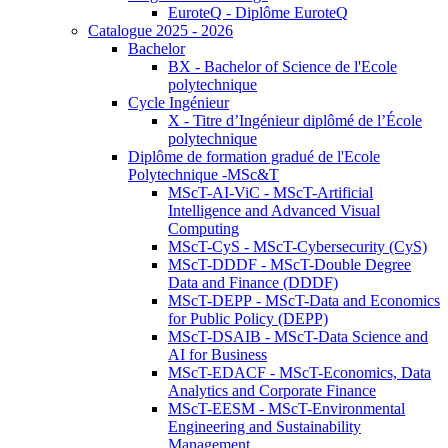
EuroteQ - Diplôme EuroteQ
Catalogue 2025 - 2026
Bachelor
BX - Bachelor of Science de l'Ecole
polytechnique
Cycle Ingénieur
X - Titre d’Ingénieur diplômé de l’École
polytechnique
Diplôme de formation gradué de l'Ecole
Polytechnique -MSc&T
MScT-AI-ViC - MScT-Artificial
Intelligence and Advanced Visual
Computing
MScT-CyS - MScT-Cybersecurity (CyS)
MScT-DDDF - MScT-Double Degree
Data and Finance (DDDF)
MScT-DEPP - MScT-Data and Economics
for Public Policy (DEPP)
MScT-DSAIB - MScT-Data Science and
AI for Business
MScT-EDACF - MScT-Economics, Data
Analytics and Corporate Finance
MScT-EESM - MScT-Environmental
Engineering and Sustainability
Management