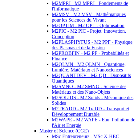
M2MPRI - M2 MPRI - Fondements de
l'Informatique
M2MSV - M2 MSV - Mathématiques
pour les Sciences du Vivant
M2OPTIM - M2 OPT - Optimisation
M2PIC - M2 PIC - Projet, Innovation,
Conception
M2PLASPHYFUS - M2 PPF - Physique
des Plasmas et de la Fusion
M2PROBFIN - M2 PF - Probabilités et
Finance
M2QLMN - M2 QLMN - Quantique,
Lumière, Matériaux et Nanosciences
M2QUANTDEV - M2 QD - Dispositifs
Quantiques
M2SMNO - M2 SMNO - Science des
Matériaux et des Nano-Objets
M2SOLIDS - M2 Solids - Mécanique des
Solides
M2TRADD - M2 TraDD - Transport et
Développement Durable
M2WAPE - M2 WAPE - Eau, Pollution de
l'Air et Energie
Master of Science (CGE)
MSc Entrepreneurs - MSc X-HEC