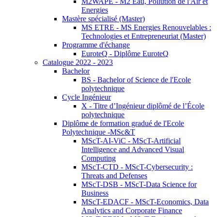
M2WAPE - M2 Eau, Pollution de l'Air et
Energies
Mastère spécialisé (Master)
MS ETRE - MS Energies Renouvelables :
Technologies et Entrepreneuriat (Master)
Programme d'échange
EuroteQ - Diplôme EuroteQ
Catalogue 2022 - 2023
Bachelor
BS - Bachelor of Science de l'Ecole
polytechnique
Cycle Ingénieur
X - Titre d’Ingénieur diplômé de l’École
polytechnique
Diplôme de formation gradué de l'Ecole
Polytechnique -MSc&T
MScT-AI-ViC - MScT-Artificial
Intelligence and Advanced Visual
Computing
MScT-CTD - MScT-Cybersecurity :
Threats and Defenses
MScT-DSB - MScT-Data Science for
Business
MScT-EDACF - MScT-Economics, Data
Analytics and Corporate Finance