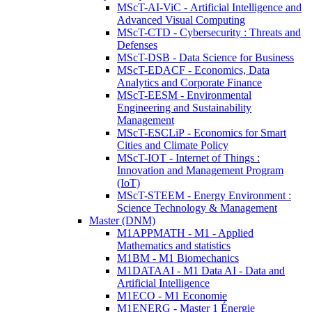
MScT-AI-ViC - Artificial Intelligence and
Advanced Visual Computing
MScT-CTD - Cybersecurity : Threats and
Defenses
MScT-DSB - Data Science for Business
MScT-EDACF - Economics, Data
Analytics and Corporate Finance
MScT-EESM - Environmental
Engineering and Sustainability
Management
MScT-ESCLiP - Economics for Smart
Cities and Climate Policy
MScT-IOT - Internet of Things :
Innovation and Management Program
(IoT)
MScT-STEEM - Energy Environment :
Science Technology & Management
Master (DNM)
M1APPMATH - M1 - Applied
Mathematics and statistics
M1BM - M1 Biomechanics
M1DATAAI - M1 Data AI - Data and
Artificial Intelligence
M1ECO - M1 Economie
M1ENERG - Master 1 Énergie