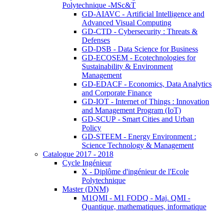
Polytechnique -MSc&T
GD-AIAVC - Artificial Intelligence and
Advanced Visual Computing
GD-CTD - Cybersecurity : Threats &
Defenses
GD-DSB - Data Science for Business
GD-ECOSEM - Ecotechnologies for
Sustainability & Environment
Management
GD-EDACF - Economics, Data Analytics
and Corporate Finance
GD-IOT - Internet of Things : Innovation
and Management Program (IoT)
GD-SCUP - Smart Cities and Urban
Policy
GD-STEEM - Energy Environment :
Science Technology & Management
Catalogue 2017 - 2018
Cycle Ingénieur
X - Diplôme d'ingénieur de l'Ecole
Polytechnique
Master (DNM)
M1QMI - M1 FODQ - Maj. QMI -
Quantique, mathematiques, informatique