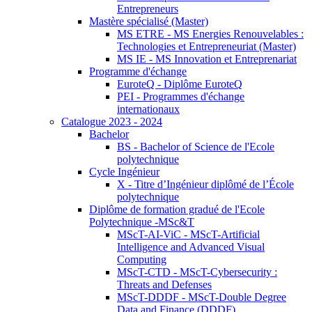
Entrepreneurs
Mastère spécialisé (Master)
MS ETRE - MS Energies Renouvelables :
Technologies et Entrepreneuriat (Master)
MS IE - MS Innovation et Entreprenariat
Programme d'échange
EuroteQ - Diplôme EuroteQ
PEI - Programmes d'échange
internationaux
Catalogue 2023 - 2024
Bachelor
BS - Bachelor of Science de l'Ecole
polytechnique
Cycle Ingénieur
X - Titre d’Ingénieur diplômé de l’École
polytechnique
Diplôme de formation gradué de l'Ecole
Polytechnique -MSc&T
MScT-AI-ViC - MScT-Artificial
Intelligence and Advanced Visual
Computing
MScT-CTD - MScT-Cybersecurity :
Threats and Defenses
MScT-DDDF - MScT-Double Degree
Data and Finance (DDDF)