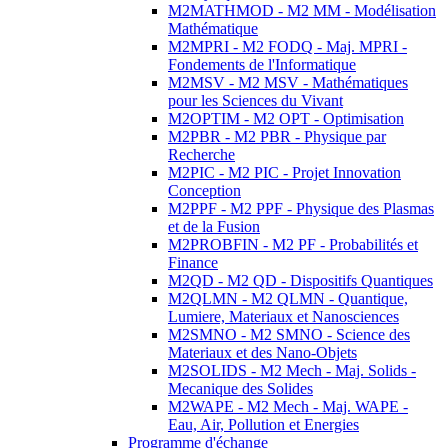
M2MATHMOD - M2 MM - Modélisation
Mathématique
M2MPRI - M2 FODQ - Maj. MPRI -
Fondements de l'Informatique
M2MSV - M2 MSV - Mathématiques
pour les Sciences du Vivant
M2OPTIM - M2 OPT - Optimisation
M2PBR - M2 PBR - Physique par
Recherche
M2PIC - M2 PIC - Projet Innovation
Conception
M2PPF - M2 PPF - Physique des Plasmas
et de la Fusion
M2PROBFIN - M2 PF - Probabilités et
Finance
M2QD - M2 QD - Dispositifs Quantiques
M2QLMN - M2 QLMN - Quantique,
Lumiere, Materiaux et Nanosciences
M2SMNO - M2 SMNO - Science des
Materiaux et des Nano-Objets
M2SOLIDS - M2 Mech - Maj. Solids -
Mecanique des Solides
M2WAPE - M2 Mech - Maj. WAPE -
Eau, Air, Pollution et Energies
Programme d'échange