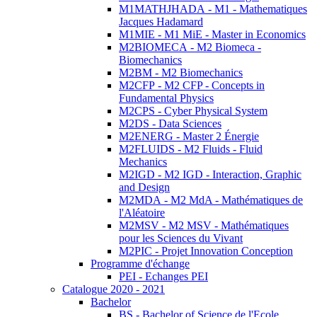
M1MATHJHADA - M1 - Mathematiques
Jacques Hadamard
M1MIE - M1 MiE - Master in Economics
M2BIOMECA - M2 Biomeca -
Biomechanics
M2BM - M2 Biomechanics
M2CFP - M2 CFP - Concepts in
Fundamental Physics
M2CPS - Cyber Physical System
M2DS - Data Sciences
M2ENERG - Master 2 Énergie
M2FLUIDS - M2 Fluids - Fluid
Mechanics
M2IGD - M2 IGD - Interaction, Graphic
and Design
M2MDA - M2 MdA - Mathématiques de
l'Aléatoire
M2MSV - M2 MSV - Mathématiques
pour les Sciences du Vivant
M2PIC - Projet Innovation Conception
Programme d'échange
PEI - Echanges PEI
Catalogue 2020 - 2021
Bachelor
BS - Bachelor of Science de l'Ecole