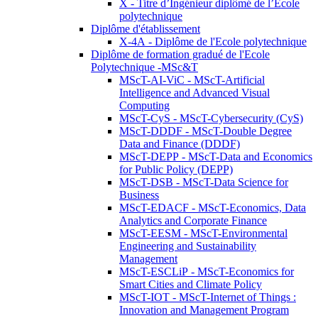
X - Titre d’Ingénieur diplômé de l’École
polytechnique
Diplôme d'établissement
X-4A - Diplôme de l'Ecole polytechnique
Diplôme de formation gradué de l'Ecole
Polytechnique -MSc&T
MScT-AI-ViC - MScT-Artificial
Intelligence and Advanced Visual
Computing
MScT-CyS - MScT-Cybersecurity (CyS)
MScT-DDDF - MScT-Double Degree
Data and Finance (DDDF)
MScT-DEPP - MScT-Data and Economics
for Public Policy (DEPP)
MScT-DSB - MScT-Data Science for
Business
MScT-EDACF - MScT-Economics, Data
Analytics and Corporate Finance
MScT-EESM - MScT-Environmental
Engineering and Sustainability
Management
MScT-ESCLiP - MScT-Economics for
Smart Cities and Climate Policy
MScT-IOT - MScT-Internet of Things :
Innovation and Management Program