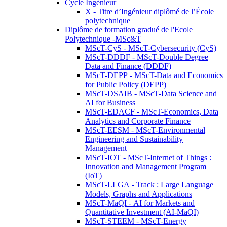
Cycle Ingénieur
X - Titre d’Ingénieur diplômé de l’École
polytechnique
Diplôme de formation gradué de l'Ecole
Polytechnique -MSc&T
MScT-CyS - MScT-Cybersecurity (CyS)
MScT-DDDF - MScT-Double Degree
Data and Finance (DDDF)
MScT-DEPP - MScT-Data and Economics
for Public Policy (DEPP)
MScT-DSAIB - MScT-Data Science and
AI for Business
MScT-EDACF - MScT-Economics, Data
Analytics and Corporate Finance
MScT-EESM - MScT-Environmental
Engineering and Sustainability
Management
MScT-IOT - MScT-Internet of Things :
Innovation and Management Program
(IoT)
MScT-LLGA - Track : Large Language
Models, Graphs and Applications
MScT-MaQI - AI for Markets and
Quantitative Investment (AI-MaQI)
MScT-STEEM - MScT-Energy