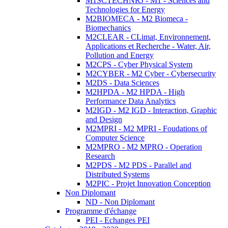
M1SCTECHNRJ - M1 - Sciences and
Technologies for Energy
M2BIOMECA - M2 Biomeca -
Biomechanics
M2CLEAR - CLimat, Environnement,
Applications et Recherche - Water, Air,
Pollution and Energy
M2CPS - Cyber Physical System
M2CYBER - M2 Cyber - Cybersecurity
M2DS - Data Sciences
M2HPDA - M2 HPDA - High
Performance Data Analytics
M2IGD - M2 IGD - Interaction, Graphic
and Design
M2MPRI - M2 MPRI - Foudations of
Computer Science
M2MPRO - M2 MPRO - Operation
Research
M2PDS - M2 PDS - Parallel and
Distributed Systems
M2PIC - Projet Innovation Conception
Non Diplomant
ND - Non Diplomant
Programme d'échange
PEI - Echanges PEI