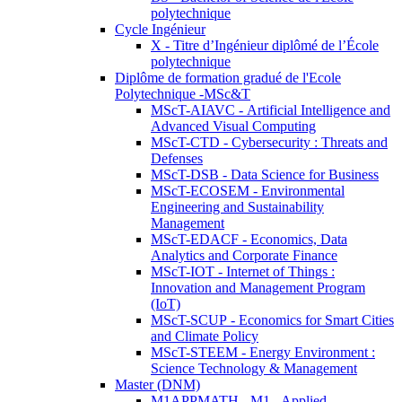
polytechnique
Cycle Ingénieur
X - Titre d’Ingénieur diplômé de l’École
polytechnique
Diplôme de formation gradué de l'Ecole
Polytechnique -MSc&T
MScT-AIAVC - Artificial Intelligence and
Advanced Visual Computing
MScT-CTD - Cybersecurity : Threats and
Defenses
MScT-DSB - Data Science for Business
MScT-ECOSEM - Environmental
Engineering and Sustainability
Management
MScT-EDACF - Economics, Data
Analytics and Corporate Finance
MScT-IOT - Internet of Things :
Innovation and Management Program
(IoT)
MScT-SCUP - Economics for Smart Cities
and Climate Policy
MScT-STEEM - Energy Environment :
Science Technology & Management
Master (DNM)
M1APPMATH - M1 - Applied