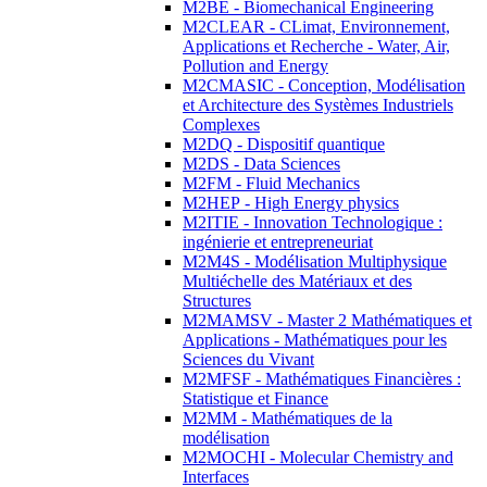
M2BE - Biomechanical Engineering
M2CLEAR - CLimat, Environnement,
Applications et Recherche - Water, Air,
Pollution and Energy
M2CMASIC - Conception, Modélisation
et Architecture des Systèmes Industriels
Complexes
M2DQ - Dispositif quantique
M2DS - Data Sciences
M2FM - Fluid Mechanics
M2HEP - High Energy physics
M2ITIE - Innovation Technologique :
ingénierie et entrepreneuriat
M2M4S - Modélisation Multiphysique
Multiéchelle des Matériaux et des
Structures
M2MAMSV - Master 2 Mathématiques et
Applications - Mathématiques pour les
Sciences du Vivant
M2MFSF - Mathématiques Financières :
Statistique et Finance
M2MM - Mathématiques de la
modélisation
M2MOCHI - Molecular Chemistry and
Interfaces