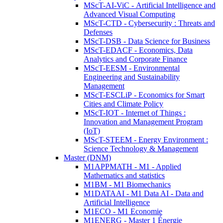
MScT-AI-ViC - Artificial Intelligence and
Advanced Visual Computing
MScT-CTD - Cybersecurity : Threats and
Defenses
MScT-DSB - Data Science for Business
MScT-EDACF - Economics, Data
Analytics and Corporate Finance
MScT-EESM - Environmental
Engineering and Sustainability
Management
MScT-ESCLiP - Economics for Smart
Cities and Climate Policy
MScT-IOT - Internet of Things :
Innovation and Management Program
(IoT)
MScT-STEEM - Energy Environment :
Science Technology & Management
Master (DNM)
M1APPMATH - M1 - Applied
Mathematics and statistics
M1BM - M1 Biomechanics
M1DATAAI - M1 Data AI - Data and
Artificial Intelligence
M1ECO - M1 Economie
M1ENERG - Master 1 Énergie