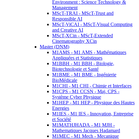
Environment : Science Technology &
Management
MScT-TRAI - MScT-Trust and
Responsible AI
MScT-ViCAI - MScT-Visual Computing
and Creative AI
MScT-XCin - MScT-Extended
Cinematography XCin
Master (DNM)
M1AMS - M1 AMS - Mathématiques
Appliquées et Statistiques
M1BBH - M1 BBH - Biologie,
Biotechnologie et Santé
M1BME - M1 BME - Ingénierie
BioMédicale
M1CHI - M1 CHI - Chimie et Interfaces
M1CPS - M1 CCSN - Maj. CPS -
Système Cyber Physique
M1HEP - M1 HEP - Physique des Hautes
Energies
M1IES - M1 IES - Innovation, Entreprise
et Société
M1MATHJHADA - M1 MJH -
Mathematiques Jacques Hadamard
M1MEC - M1 Mech - Mecanique