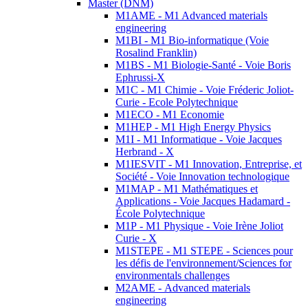
Master (DNM)
M1AME - M1 Advanced materials
engineering
M1BI - M1 Bio-informatique (Voie
Rosalind Franklin)
M1BS - M1 Biologie-Santé - Voie Boris
Ephrussi-X
M1C - M1 Chimie - Voie Fréderic Joliot-
Curie - Ecole Polytechnique
M1ECO - M1 Economie
M1HEP - M1 High Energy Physics
M1I - M1 Informatique - Voie Jacques
Herbrand - X
M1IESVIT - M1 Innovation, Entreprise, et
Société - Voie Innovation technologique
M1MAP - M1 Mathématiques et
Applications - Voie Jacques Hadamard -
École Polytechnique
M1P - M1 Physique - Voie Irène Joliot
Curie - X
M1STEPE - M1 STEPE - Sciences pour
les défis de l'environnement/Sciences for
environmentals challenges
M2AME - Advanced materials
engineering