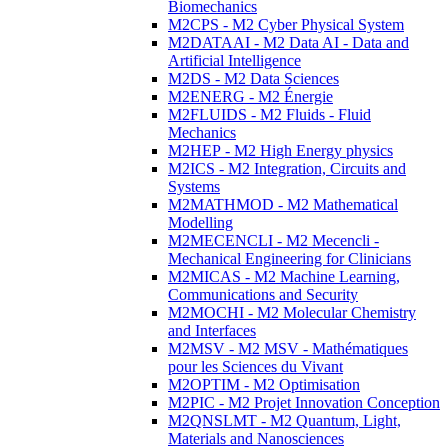
Biomechanics
M2CPS - M2 Cyber Physical System
M2DATAAI - M2 Data AI - Data and
Artificial Intelligence
M2DS - M2 Data Sciences
M2ENERG - M2 Énergie
M2FLUIDS - M2 Fluids - Fluid
Mechanics
M2HEP - M2 High Energy physics
M2ICS - M2 Integration, Circuits and
Systems
M2MATHMOD - M2 Mathematical
Modelling
M2MECENCLI - M2 Mecencli -
Mechanical Engineering for Clinicians
M2MICAS - M2 Machine Learning,
Communications and Security
M2MOCHI - M2 Molecular Chemistry
and Interfaces
M2MSV - M2 MSV - Mathématiques
pour les Sciences du Vivant
M2OPTIM - M2 Optimisation
M2PIC - M2 Projet Innovation Conception
M2QNSLMT - M2 Quantum, Light,
Materials and Nanosciences