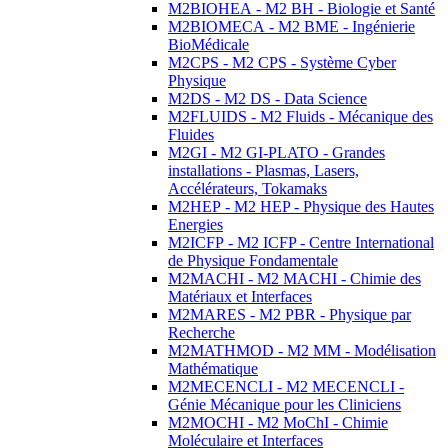
M2BIOHEA - M2 BH - Biologie et Santé
M2BIOMECA - M2 BME - Ingénierie
BioMédicale
M2CPS - M2 CPS - Système Cyber
Physique
M2DS - M2 DS - Data Science
M2FLUIDS - M2 Fluids - Mécanique des
Fluides
M2GI - M2 GI-PLATO - Grandes
installations - Plasmas, Lasers,
Accélérateurs, Tokamaks
M2HEP - M2 HEP - Physique des Hautes
Energies
M2ICFP - M2 ICFP - Centre International
de Physique Fondamentale
M2MACHI - M2 MACHI - Chimie des
Matériaux et Interfaces
M2MARES - M2 PBR - Physique par
Recherche
M2MATHMOD - M2 MM - Modélisation
Mathématique
M2MECENCLI - M2 MECENCLI -
Génie Mécanique pour les Cliniciens
M2MOCHI - M2 MoChI - Chimie
Moléculaire et Interfaces