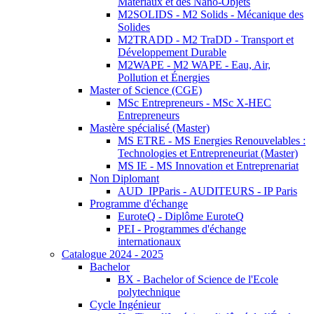
Matériaux et des Nano-Objets
M2SOLIDS - M2 Solids - Mécanique des
Solides
M2TRADD - M2 TraDD - Transport et
Développement Durable
M2WAPE - M2 WAPE - Eau, Air,
Pollution et Énergies
Master of Science (CGE)
MSc Entrepreneurs - MSc X-HEC
Entrepreneurs
Mastère spécialisé (Master)
MS ETRE - MS Energies Renouvelables :
Technologies et Entrepreneuriat (Master)
MS IE - MS Innovation et Entreprenariat
Non Diplomant
AUD_IPParis - AUDITEURS - IP Paris
Programme d'échange
EuroteQ - Diplôme EuroteQ
PEI - Programmes d'échange
internationaux
Catalogue 2024 - 2025
Bachelor
BX - Bachelor of Science de l'Ecole
polytechnique
Cycle Ingénieur