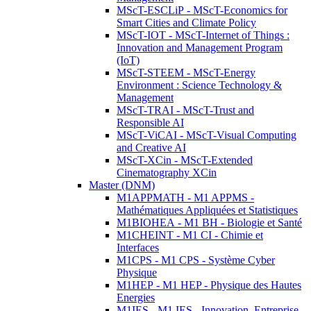
MScT-ESCLiP - MScT-Economics for
Smart Cities and Climate Policy
MScT-IOT - MScT-Internet of Things :
Innovation and Management Program
(IoT)
MScT-STEEM - MScT-Energy
Environment : Science Technology &
Management
MScT-TRAI - MScT-Trust and
Responsible AI
MScT-ViCAI - MScT-Visual Computing
and Creative AI
MScT-XCin - MScT-Extended
Cinematography XCin
Master (DNM)
M1APPMATH - M1 APPMS -
Mathématiques Appliquées et Statistiques
M1BIOHEA - M1 BH - Biologie et Santé
M1CHEINT - M1 CI - Chimie et
Interfaces
M1CPS - M1 CPS - Système Cyber
Physique
M1HEP - M1 HEP - Physique des Hautes
Energies
M1IES - M1 IES - Innovation, Entreprise