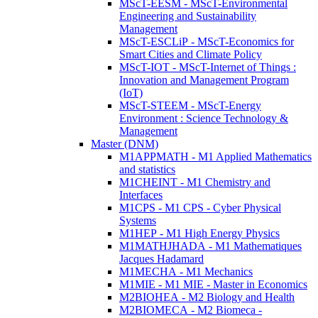
MScT-EESM - MScT-Environmental
Engineering and Sustainability
Management
MScT-ESCLiP - MScT-Economics for
Smart Cities and Climate Policy
MScT-IOT - MScT-Internet of Things :
Innovation and Management Program
(IoT)
MScT-STEEM - MScT-Energy
Environment : Science Technology &
Management
Master (DNM)
M1APPMATH - M1 Applied Mathematics
and statistics
M1CHEINT - M1 Chemistry and
Interfaces
M1CPS - M1 CPS - Cyber Physical
Systems
M1HEP - M1 High Energy Physics
M1MATHJHADA - M1 Mathematiques
Jacques Hadamard
M1MECHA - M1 Mechanics
M1MIE - M1 MIE - Master in Economics
M2BIOHEA - M2 Biology and Health
M2BIOMECA - M2 Biomeca -