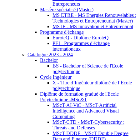
Entrepreneurs
Mastère spécialisé (Master)
MS ETRE - MS Energies Renouvelables :
Technologies et Entrepreneuriat (Master)
MS IE - MS Innovation et Entreprenariat
Programme d'échange
EuroteQ - Diplôme EuroteQ
PEI - Programmes d'échange
internationaux
Catalogue 2023 - 2024
Bachelor
BS - Bachelor of Science de l'Ecole
polytechnique
Cycle Ingénieur
X - Titre d’Ingénieur diplômé de l’École
polytechnique
Diplôme de formation gradué de l'Ecole
Polytechnique -MSc&T
MScT-AI-ViC - MScT-Artificial
Intelligence and Advanced Visual
Computing
MScT-CTD - MScT-Cybersecurity :
Threats and Defenses
MScT-DDDF - MScT-Double Degree
Data and Finance (DDDF)