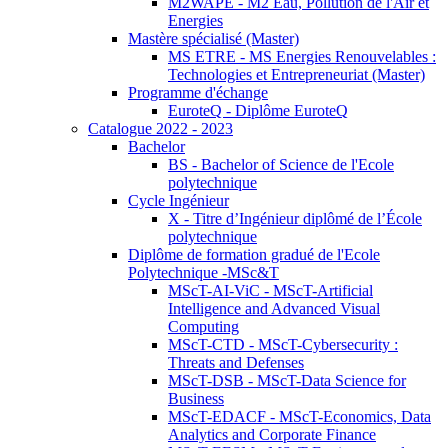
M2WAPE - M2 Eau, Pollution de l'Air et
Energies
Mastère spécialisé (Master)
MS ETRE - MS Energies Renouvelables :
Technologies et Entrepreneuriat (Master)
Programme d'échange
EuroteQ - Diplôme EuroteQ
Catalogue 2022 - 2023
Bachelor
BS - Bachelor of Science de l'Ecole
polytechnique
Cycle Ingénieur
X - Titre d’Ingénieur diplômé de l’École
polytechnique
Diplôme de formation gradué de l'Ecole
Polytechnique -MSc&T
MScT-AI-ViC - MScT-Artificial
Intelligence and Advanced Visual
Computing
MScT-CTD - MScT-Cybersecurity :
Threats and Defenses
MScT-DSB - MScT-Data Science for
Business
MScT-EDACF - MScT-Economics, Data
Analytics and Corporate Finance