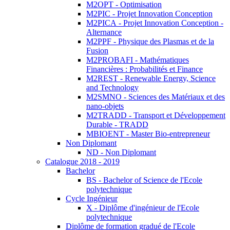
M2OPT - Optimisation
M2PIC - Projet Innovation Conception
M2PICA - Projet Innovation Conception -
Alternance
M2PPF - Physique des Plasmas et de la
Fusion
M2PROBAFI - Mathématiques
Financières : Probabilités et Finance
M2REST - Renewable Energy, Science
and Technology
M2SMNO - Sciences des Matériaux et des
nano-objets
M2TRADD - Transport et Développement
Durable - TRADD
MBIOENT - Master Bio-entrepreneur
Non Diplomant
ND - Non Diplomant
Catalogue 2018 - 2019
Bachelor
BS - Bachelor of Science de l'Ecole
polytechnique
Cycle Ingénieur
X - Diplôme d'ingénieur de l'Ecole
polytechnique
Diplôme de formation gradué de l'Ecole