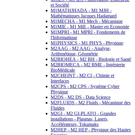
et Société
M1MATHJHADA - M1 MJH -
Mathématiques Jacques Hadamard
M1MECHA - M1 Mech - Mécanique
M1MIE - M1 MiE - Master en Economie
M1MPRI - M1 MPRI - Fondements de
l'Informatique
M1PHYSICS - M1 PHYS - Physique
M2AAG - M2 AAG - Analyse,
Arithmétique, Géométrie
M2BIOHEA - M2 BH - Biologie et Santé
M2BIOMECA - M2 BME - Ingénierie
BioMédicale
M2CHEINT - M2 CI - Chimie et
Interfaces
M2CPS - M2 CPS - Système Cyber
Physique
M2DS - M2 DS - Data Science
M2FLUIDS - M2 Fluids - Mécanique des
Fluides
M2GI - M2 GI-PLATO - Grandes
installations - Plasmas, Lasers,
Accélérateurs, Tokamaks
M2HEP - M2 HEP - Physique des Hautes