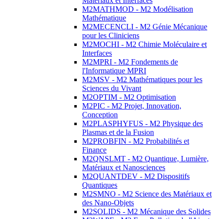
Matériaux et Interfaces
M2MATHMOD - M2 Modélisation
Mathématique
M2MECENCLI - M2 Génie Mécanique
pour les Cliniciens
M2MOCHI - M2 Chimie Moléculaire et
Interfaces
M2MPRI - M2 Fondements de
l'Informatique MPRI
M2MSV - M2 Mathématiques pour les
Sciences du Vivant
M2OPTIM - M2 Optimisation
M2PIC - M2 Projet, Innovation,
Conception
M2PLASPHYFUS - M2 Physique des
Plasmas et de la Fusion
M2PROBFIN - M2 Probabilités et
Finance
M2QNSLMT - M2 Quantique, Lumière,
Matériaux et Nanosciences
M2QUANTDEV - M2 Dispositifs
Quantiques
M2SMNO - M2 Science des Matériaux et
des Nano-Objets
M2SOLIDS - M2 Mécanique des Solides