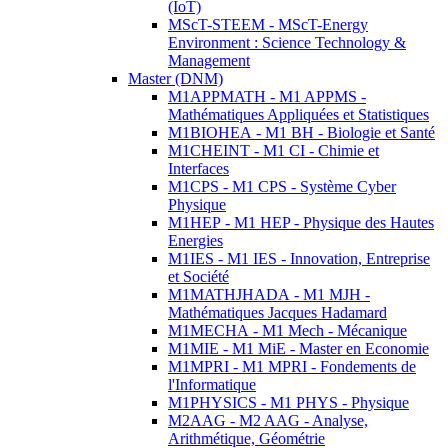
(IoT)
MScT-STEEM - MScT-Energy
Environment : Science Technology &
Management
Master (DNM)
M1APPMATH - M1 APPMS -
Mathématiques Appliquées et Statistiques
M1BIOHEA - M1 BH - Biologie et Santé
M1CHEINT - M1 CI - Chimie et
Interfaces
M1CPS - M1 CPS - Système Cyber
Physique
M1HEP - M1 HEP - Physique des Hautes
Energies
M1IES - M1 IES - Innovation, Entreprise
et Société
M1MATHJHADA - M1 MJH -
Mathématiques Jacques Hadamard
M1MECHA - M1 Mech - Mécanique
M1MIE - M1 MiE - Master en Economie
M1MPRI - M1 MPRI - Fondements de
l'Informatique
M1PHYSICS - M1 PHYS - Physique
M2AAG - M2 AAG - Analyse,
Arithmétique, Géométrie