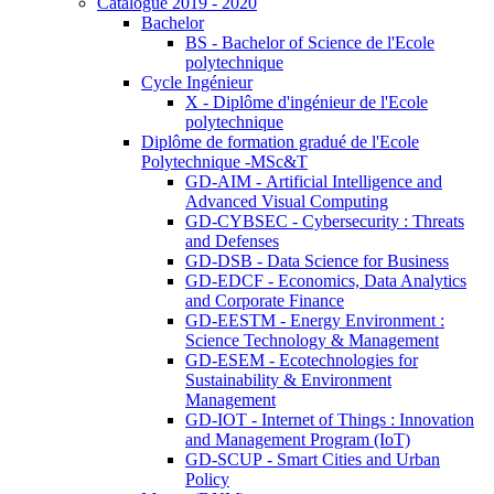
Catalogue 2019 - 2020
Bachelor
BS - Bachelor of Science de l'Ecole
polytechnique
Cycle Ingénieur
X - Diplôme d'ingénieur de l'Ecole
polytechnique
Diplôme de formation gradué de l'Ecole
Polytechnique -MSc&T
GD-AIM - Artificial Intelligence and
Advanced Visual Computing
GD-CYBSEC - Cybersecurity : Threats
and Defenses
GD-DSB - Data Science for Business
GD-EDCF - Economics, Data Analytics
and Corporate Finance
GD-EESTM - Energy Environment :
Science Technology & Management
GD-ESEM - Ecotechnologies for
Sustainability & Environment
Management
GD-IOT - Internet of Things : Innovation
and Management Program (IoT)
GD-SCUP - Smart Cities and Urban
Policy