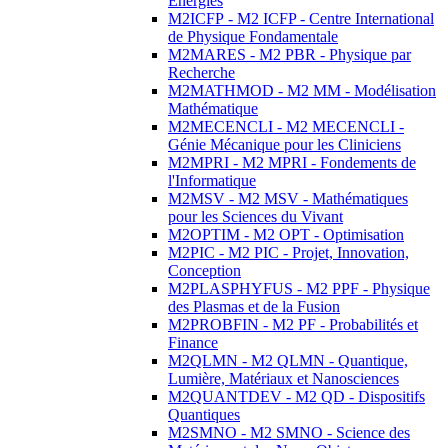
Energies
M2ICFP - M2 ICFP - Centre International
de Physique Fondamentale
M2MARES - M2 PBR - Physique par
Recherche
M2MATHMOD - M2 MM - Modélisation
Mathématique
M2MECENCLI - M2 MECENCLI -
Génie Mécanique pour les Cliniciens
M2MPRI - M2 MPRI - Fondements de
l'Informatique
M2MSV - M2 MSV - Mathématiques
pour les Sciences du Vivant
M2OPTIM - M2 OPT - Optimisation
M2PIC - M2 PIC - Projet, Innovation,
Conception
M2PLASPHYFUS - M2 PPF - Physique
des Plasmas et de la Fusion
M2PROBFIN - M2 PF - Probabilités et
Finance
M2QLMN - M2 QLMN - Quantique,
Lumière, Matériaux et Nanosciences
M2QUANTDEV - M2 QD - Dispositifs
Quantiques
M2SMNO - M2 SMNO - Science des