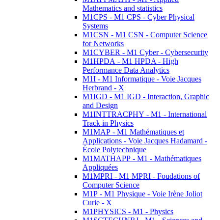
Mathematics and statistics
M1CPS - M1 CPS - Cyber Physical
Systems
M1CSN - M1 CSN - Computer Science
for Networks
M1CYBER - M1 Cyber - Cybersecurity
M1HPDA - M1 HPDA - High
Performance Data Analytics
M1I - M1 Informatique - Voie Jacques
Herbrand - X
M1IGD - M1 IGD - Interaction, Graphic
and Design
M1INTTRACPHY - M1 - International
Track in Physics
M1MAP - M1 Mathématiques et
Applications - Voie Jacques Hadamard -
École Polytechnique
M1MATHAPP - M1 - Mathématiques
Appliquées
M1MPRI - M1 MPRI - Foudations of
Computer Science
M1P - M1 Physique - Voie Irène Joliot
Curie - X
M1PHYSICS - M1 - Physics