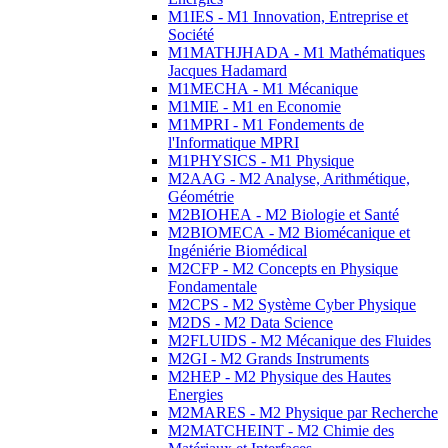
M1IES - M1 Innovation, Entreprise et
Société
M1MATHJHADA - M1 Mathématiques
Jacques Hadamard
M1MECHA - M1 Mécanique
M1MIE - M1 en Economie
M1MPRI - M1 Fondements de
l'Informatique MPRI
M1PHYSICS - M1 Physique
M2AAG - M2 Analyse, Arithmétique,
Géométrie
M2BIOHEA - M2 Biologie et Santé
M2BIOMECA - M2 Biomécanique et
Ingéniérie Biomédical
M2CFP - M2 Concepts en Physique
Fondamentale
M2CPS - M2 Système Cyber Physique
M2DS - M2 Data Science
M2FLUIDS - M2 Mécanique des Fluides
M2GI - M2 Grands Instruments
M2HEP - M2 Physique des Hautes
Energies
M2MARES - M2 Physique par Recherche
M2MATCHEINT - M2 Chimie des