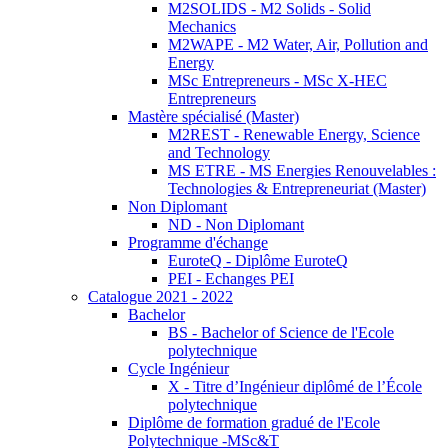
M2SOLIDS - M2 Solids - Solid
Mechanics
M2WAPE - M2 Water, Air, Pollution and
Energy
MSc Entrepreneurs - MSc X-HEC
Entrepreneurs
Mastère spécialisé (Master)
M2REST - Renewable Energy, Science
and Technology
MS ETRE - MS Energies Renouvelables :
Technologies & Entrepreneuriat (Master)
Non Diplomant
ND - Non Diplomant
Programme d'échange
EuroteQ - Diplôme EuroteQ
PEI - Echanges PEI
Catalogue 2021 - 2022
Bachelor
BS - Bachelor of Science de l'Ecole
polytechnique
Cycle Ingénieur
X - Titre d’Ingénieur diplômé de l’École
polytechnique
Diplôme de formation gradué de l'Ecole
Polytechnique -MSc&T