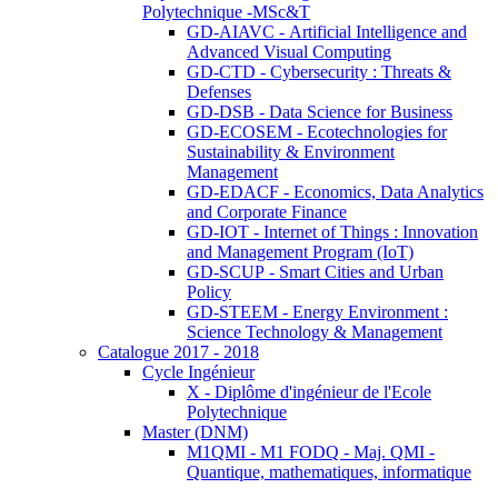
Polytechnique -MSc&T
GD-AIAVC - Artificial Intelligence and
Advanced Visual Computing
GD-CTD - Cybersecurity : Threats &
Defenses
GD-DSB - Data Science for Business
GD-ECOSEM - Ecotechnologies for
Sustainability & Environment
Management
GD-EDACF - Economics, Data Analytics
and Corporate Finance
GD-IOT - Internet of Things : Innovation
and Management Program (IoT)
GD-SCUP - Smart Cities and Urban
Policy
GD-STEEM - Energy Environment :
Science Technology & Management
Catalogue 2017 - 2018
Cycle Ingénieur
X - Diplôme d'ingénieur de l'Ecole
Polytechnique
Master (DNM)
M1QMI - M1 FODQ - Maj. QMI -
Quantique, mathematiques, informatique