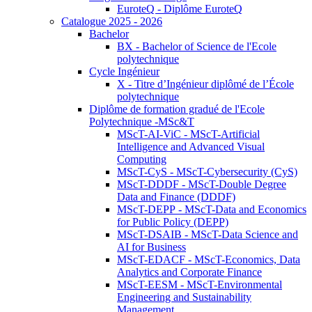
EuroteQ - Diplôme EuroteQ
Catalogue 2025 - 2026
Bachelor
BX - Bachelor of Science de l'Ecole
polytechnique
Cycle Ingénieur
X - Titre d’Ingénieur diplômé de l’École
polytechnique
Diplôme de formation gradué de l'Ecole
Polytechnique -MSc&T
MScT-AI-ViC - MScT-Artificial
Intelligence and Advanced Visual
Computing
MScT-CyS - MScT-Cybersecurity (CyS)
MScT-DDDF - MScT-Double Degree
Data and Finance (DDDF)
MScT-DEPP - MScT-Data and Economics
for Public Policy (DEPP)
MScT-DSAIB - MScT-Data Science and
AI for Business
MScT-EDACF - MScT-Economics, Data
Analytics and Corporate Finance
MScT-EESM - MScT-Environmental
Engineering and Sustainability
Management