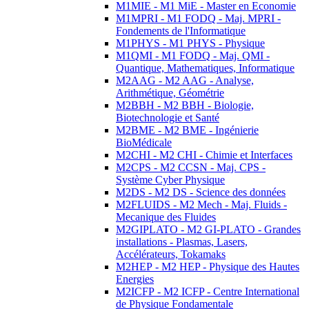
M1MIE - M1 MiE - Master en Economie
M1MPRI - M1 FODQ - Maj. MPRI -
Fondements de l'Informatique
M1PHYS - M1 PHYS - Physique
M1QMI - M1 FODQ - Maj. QMI -
Quantique, Mathematiques, Informatique
M2AAG - M2 AAG - Analyse,
Arithmétique, Géométrie
M2BBH - M2 BBH - Biologie,
Biotechnologie et Santé
M2BME - M2 BME - Ingénierie
BioMédicale
M2CHI - M2 CHI - Chimie et Interfaces
M2CPS - M2 CCSN - Maj. CPS -
Système Cyber Physique
M2DS - M2 DS - Science des données
M2FLUIDS - M2 Mech - Maj. Fluids -
Mecanique des Fluides
M2GIPLATO - M2 GI-PLATO - Grandes
installations - Plasmas, Lasers,
Accélérateurs, Tokamaks
M2HEP - M2 HEP - Physique des Hautes
Energies
M2ICFP - M2 ICFP - Centre International
de Physique Fondamentale