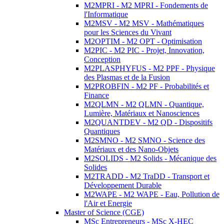
M2MPRI - M2 MPRI - Fondements de
l'Informatique
M2MSV - M2 MSV - Mathématiques
pour les Sciences du Vivant
M2OPTIM - M2 OPT - Optimisation
M2PIC - M2 PIC - Projet, Innovation,
Conception
M2PLASPHYFUS - M2 PPF - Physique
des Plasmas et de la Fusion
M2PROBFIN - M2 PF - Probabilités et
Finance
M2QLMN - M2 QLMN - Quantique,
Lumière, Matériaux et Nanosciences
M2QUANTDEV - M2 QD - Dispositifs
Quantiques
M2SMNO - M2 SMNO - Science des
Matériaux et des Nano-Objets
M2SOLIDS - M2 Solids - Mécanique des
Solides
M2TRADD - M2 TraDD - Transport et
Développement Durable
M2WAPE - M2 WAPE - Eau, Pollution de
l'Air et Energie
Master of Science (CGE)
MSc Entrepreneurs - MSc X-HEC