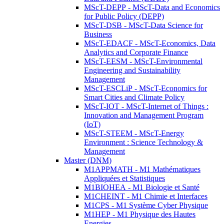
MScT-DEPP - MScT-Data and Economics
for Public Policy (DEPP)
MScT-DSB - MScT-Data Science for
Business
MScT-EDACF - MScT-Economics, Data
Analytics and Corporate Finance
MScT-EESM - MScT-Environmental
Engineering and Sustainability
Management
MScT-ESCLiP - MScT-Economics for
Smart Cities and Climate Policy
MScT-IOT - MScT-Internet of Things :
Innovation and Management Program
(IoT)
MScT-STEEM - MScT-Energy
Environment : Science Technology &
Management
Master (DNM)
M1APPMATH - M1 Mathématiques
Appliquées et Statistiques
M1BIOHEA - M1 Biologie et Santé
M1CHEINT - M1 Chimie et Interfaces
M1CPS - M1 Système Cyber Physique
M1HEP - M1 Physique des Hautes
Energies