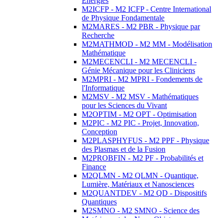
Energies
M2ICFP - M2 ICFP - Centre International
de Physique Fondamentale
M2MARES - M2 PBR - Physique par
Recherche
M2MATHMOD - M2 MM - Modélisation
Mathématique
M2MECENCLI - M2 MECENCLI -
Génie Mécanique pour les Cliniciens
M2MPRI - M2 MPRI - Fondements de
l'Informatique
M2MSV - M2 MSV - Mathématiques
pour les Sciences du Vivant
M2OPTIM - M2 OPT - Optimisation
M2PIC - M2 PIC - Projet, Innovation,
Conception
M2PLASPHYFUS - M2 PPF - Physique
des Plasmas et de la Fusion
M2PROBFIN - M2 PF - Probabilités et
Finance
M2QLMN - M2 QLMN - Quantique,
Lumière, Matériaux et Nanosciences
M2QUANTDEV - M2 QD - Dispositifs
Quantiques
M2SMNO - M2 SMNO - Science des