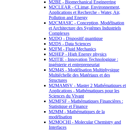
M2BE - Biomechanical Engineering
M2CLEAR - CLimat, Environnement,
Applications et Recherche - Water, Air,
Pollution and Energy
M2CMASIC - Conception, Modélisation
et Architecture des Systèmes Industriels
Complexes
M2DQ - Dispositif quantique
M2DS - Data Sciences
M2FM - Fluid Mechanics
M2HEP - High Energy physics
M2ITIE - Innovation Technologique :
ingénierie et entrepreneuriat
M2M4S - Modélisation Multiphysique
Multiéchelle des Matériaux et des
Structures
M2MAMSV - Master 2 Mathématiques et
Applications - Mathématiques pour les
Sciences du Vivant
M2MFSF - Mathématiques Financières :
Statistique et Finance
M2MM - Mathématiques de la
modélisation
M2MOCHI - Molecular Chemistry and
Interfaces