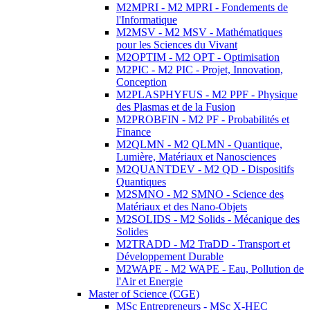
M2MPRI - M2 MPRI - Fondements de
l'Informatique
M2MSV - M2 MSV - Mathématiques
pour les Sciences du Vivant
M2OPTIM - M2 OPT - Optimisation
M2PIC - M2 PIC - Projet, Innovation,
Conception
M2PLASPHYFUS - M2 PPF - Physique
des Plasmas et de la Fusion
M2PROBFIN - M2 PF - Probabilités et
Finance
M2QLMN - M2 QLMN - Quantique,
Lumière, Matériaux et Nanosciences
M2QUANTDEV - M2 QD - Dispositifs
Quantiques
M2SMNO - M2 SMNO - Science des
Matériaux et des Nano-Objets
M2SOLIDS - M2 Solids - Mécanique des
Solides
M2TRADD - M2 TraDD - Transport et
Développement Durable
M2WAPE - M2 WAPE - Eau, Pollution de
l'Air et Energie
Master of Science (CGE)
MSc Entrepreneurs - MSc X-HEC