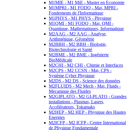
M1MIE - M1 MiE - Master en Economie
M1MPRI - M1 FODQ - Maj. MPRI -
Fondements de l'Informatique
M1PHYS - M1 PHYS - Physique
M1QMI - M1 FODQ - Maj. QMI -
Quantique, Mathematiques, Informatique
M2AAG - M2 AAG - Analyse,
Arithmétique, Géométrie
M2BBH - M2 BBH - Biologie,
Biotechnologie et Santé
M2BME - M2 BME - Ingénierie
BioMédicale
M2CHI - M2 CHI - Chimie et Interfaces
M2CPS - M2 CCSN - Maj. CPS -
Système Cyber Physique
M2DS - M2 DS - Science des données
M2FLUIDS - M2 Mech - Maj. Fluids -
Mecanique des Fluides
M2GIPLATO - M2 GI-PLATO - Grandes
installations - Plasmas, Lasers,
Accélérateurs, Tokamaks
M2HEP - M2 HEP - Physique des Hautes
Energies
M2ICFP - M2 ICFP - Centre International
de Physique Fondamentale