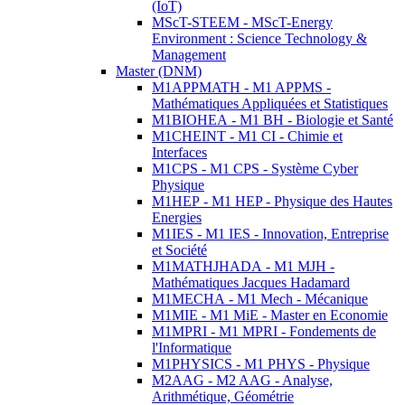
(IoT)
MScT-STEEM - MScT-Energy
Environment : Science Technology &
Management
Master (DNM)
M1APPMATH - M1 APPMS -
Mathématiques Appliquées et Statistiques
M1BIOHEA - M1 BH - Biologie et Santé
M1CHEINT - M1 CI - Chimie et
Interfaces
M1CPS - M1 CPS - Système Cyber
Physique
M1HEP - M1 HEP - Physique des Hautes
Energies
M1IES - M1 IES - Innovation, Entreprise
et Société
M1MATHJHADA - M1 MJH -
Mathématiques Jacques Hadamard
M1MECHA - M1 Mech - Mécanique
M1MIE - M1 MiE - Master en Economie
M1MPRI - M1 MPRI - Fondements de
l'Informatique
M1PHYSICS - M1 PHYS - Physique
M2AAG - M2 AAG - Analyse,
Arithmétique, Géométrie