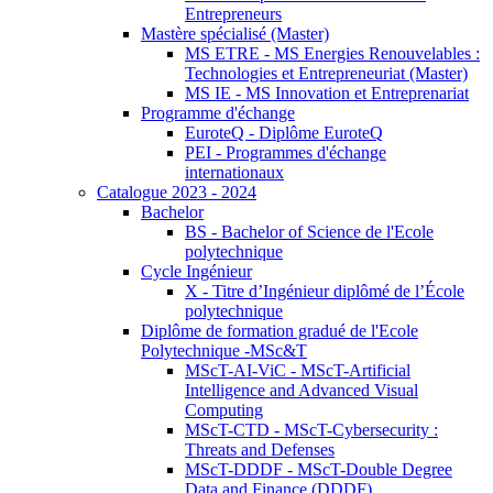
Entrepreneurs
Mastère spécialisé (Master)
MS ETRE - MS Energies Renouvelables :
Technologies et Entrepreneuriat (Master)
MS IE - MS Innovation et Entreprenariat
Programme d'échange
EuroteQ - Diplôme EuroteQ
PEI - Programmes d'échange
internationaux
Catalogue 2023 - 2024
Bachelor
BS - Bachelor of Science de l'Ecole
polytechnique
Cycle Ingénieur
X - Titre d’Ingénieur diplômé de l’École
polytechnique
Diplôme de formation gradué de l'Ecole
Polytechnique -MSc&T
MScT-AI-ViC - MScT-Artificial
Intelligence and Advanced Visual
Computing
MScT-CTD - MScT-Cybersecurity :
Threats and Defenses
MScT-DDDF - MScT-Double Degree
Data and Finance (DDDF)