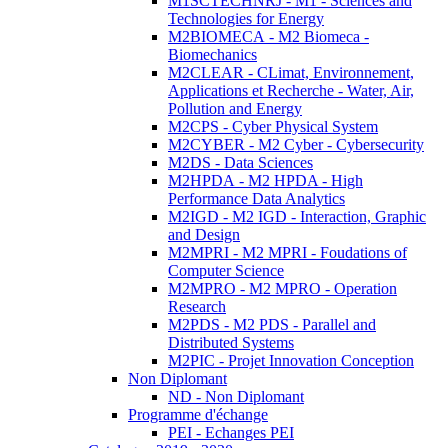
M1SCTECHNRJ - M1 - Sciences and
Technologies for Energy
M2BIOMECA - M2 Biomeca -
Biomechanics
M2CLEAR - CLimat, Environnement,
Applications et Recherche - Water, Air,
Pollution and Energy
M2CPS - Cyber Physical System
M2CYBER - M2 Cyber - Cybersecurity
M2DS - Data Sciences
M2HPDA - M2 HPDA - High
Performance Data Analytics
M2IGD - M2 IGD - Interaction, Graphic
and Design
M2MPRI - M2 MPRI - Foudations of
Computer Science
M2MPRO - M2 MPRO - Operation
Research
M2PDS - M2 PDS - Parallel and
Distributed Systems
M2PIC - Projet Innovation Conception
Non Diplomant
ND - Non Diplomant
Programme d'échange
PEI - Echanges PEI