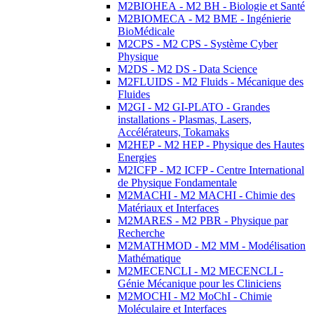
M2BIOHEA - M2 BH - Biologie et Santé
M2BIOMECA - M2 BME - Ingénierie
BioMédicale
M2CPS - M2 CPS - Système Cyber
Physique
M2DS - M2 DS - Data Science
M2FLUIDS - M2 Fluids - Mécanique des
Fluides
M2GI - M2 GI-PLATO - Grandes
installations - Plasmas, Lasers,
Accélérateurs, Tokamaks
M2HEP - M2 HEP - Physique des Hautes
Energies
M2ICFP - M2 ICFP - Centre International
de Physique Fondamentale
M2MACHI - M2 MACHI - Chimie des
Matériaux et Interfaces
M2MARES - M2 PBR - Physique par
Recherche
M2MATHMOD - M2 MM - Modélisation
Mathématique
M2MECENCLI - M2 MECENCLI -
Génie Mécanique pour les Cliniciens
M2MOCHI - M2 MoChI - Chimie
Moléculaire et Interfaces