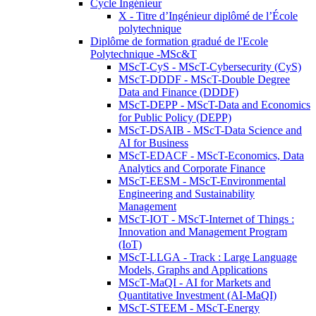
Cycle Ingénieur
X - Titre d’Ingénieur diplômé de l’École
polytechnique
Diplôme de formation gradué de l'Ecole
Polytechnique -MSc&T
MScT-CyS - MScT-Cybersecurity (CyS)
MScT-DDDF - MScT-Double Degree
Data and Finance (DDDF)
MScT-DEPP - MScT-Data and Economics
for Public Policy (DEPP)
MScT-DSAIB - MScT-Data Science and
AI for Business
MScT-EDACF - MScT-Economics, Data
Analytics and Corporate Finance
MScT-EESM - MScT-Environmental
Engineering and Sustainability
Management
MScT-IOT - MScT-Internet of Things :
Innovation and Management Program
(IoT)
MScT-LLGA - Track : Large Language
Models, Graphs and Applications
MScT-MaQI - AI for Markets and
Quantitative Investment (AI-MaQI)
MScT-STEEM - MScT-Energy