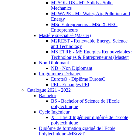
M2SOLIDS - M2 Solids - Solid
Mechanics
M2WAPE - M2 Water, Air, Pollution and
Energy
MSc Entrepreneurs - MSc X-HEC
Entrepreneurs
Mastère spécialisé (Master)
M2REST - Renewable Energy, Science
and Technology
MS ETRE - MS Energies Renouvelables :
Technologies & Entrepreneuriat (Master)
Non Diplomant
ND - Non Diplomant
Programme d'échange
EuroteQ - Diplôme EuroteQ
PEI - Echanges PEI
Catalogue 2021 - 2022
Bachelor
BS - Bachelor of Science de l'Ecole
polytechnique
Cycle Ingénieur
X - Titre d’Ingénieur diplômé de l’École
polytechnique
Diplôme de formation gradué de l'Ecole
Polytechnique -MSc&T