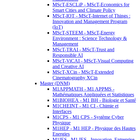
MScT-ESCLiP - MScT-Economics for
Smart Cities and Climate Policy
MScT-IOT - MScT-Internet of Things :
Innovation and Management Program
(IoT)
MScT-STEEM - MScT-Energy
Environment : Science Technology &
Management
MScT-TRAI - MScT-Trust and
Responsible AI
MScT-ViCAI - MScT-Visual Computing
and Creative AI
MScT-XCin - MScT-Extended
Cinematography XCin
Master (DNM)
M1APPMATH - M1 APPMS -
Mathématiques Appliquées et Statistiques
M1BIOHEA - M1 BH - Biologie et Santé
M1CHEINT - M1 CI - Chimie et
Interfaces
M1CPS - M1 CPS - Système Cyber
Physique
M1HEP - M1 HEP - Physique des Hautes
Energies
M1IES - M1 IES - Innovation, Entreprise