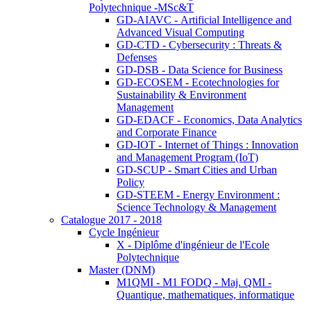
Polytechnique -MSc&T
GD-AIAVC - Artificial Intelligence and
Advanced Visual Computing
GD-CTD - Cybersecurity : Threats &
Defenses
GD-DSB - Data Science for Business
GD-ECOSEM - Ecotechnologies for
Sustainability & Environment
Management
GD-EDACF - Economics, Data Analytics
and Corporate Finance
GD-IOT - Internet of Things : Innovation
and Management Program (IoT)
GD-SCUP - Smart Cities and Urban
Policy
GD-STEEM - Energy Environment :
Science Technology & Management
Catalogue 2017 - 2018
Cycle Ingénieur
X - Diplôme d'ingénieur de l'Ecole
Polytechnique
Master (DNM)
M1QMI - M1 FODQ - Maj. QMI -
Quantique, mathematiques, informatique