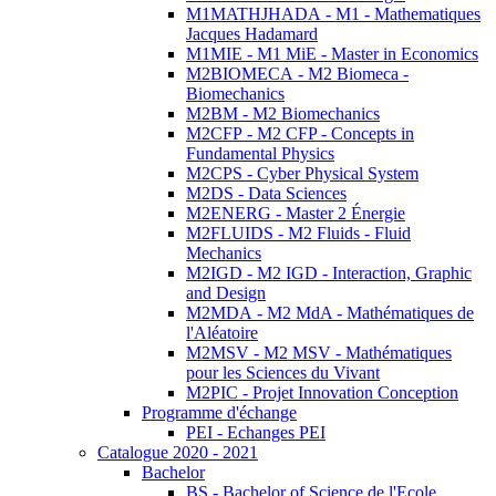
M1MATHJHADA - M1 - Mathematiques
Jacques Hadamard
M1MIE - M1 MiE - Master in Economics
M2BIOMECA - M2 Biomeca -
Biomechanics
M2BM - M2 Biomechanics
M2CFP - M2 CFP - Concepts in
Fundamental Physics
M2CPS - Cyber Physical System
M2DS - Data Sciences
M2ENERG - Master 2 Énergie
M2FLUIDS - M2 Fluids - Fluid
Mechanics
M2IGD - M2 IGD - Interaction, Graphic
and Design
M2MDA - M2 MdA - Mathématiques de
l'Aléatoire
M2MSV - M2 MSV - Mathématiques
pour les Sciences du Vivant
M2PIC - Projet Innovation Conception
Programme d'échange
PEI - Echanges PEI
Catalogue 2020 - 2021
Bachelor
BS - Bachelor of Science de l'Ecole