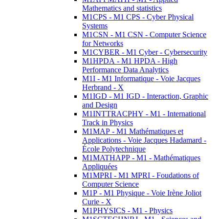
Mathematics and statistics
M1CPS - M1 CPS - Cyber Physical
Systems
M1CSN - M1 CSN - Computer Science
for Networks
M1CYBER - M1 Cyber - Cybersecurity
M1HPDA - M1 HPDA - High
Performance Data Analytics
M1I - M1 Informatique - Voie Jacques
Herbrand - X
M1IGD - M1 IGD - Interaction, Graphic
and Design
M1INTTRACPHY - M1 - International
Track in Physics
M1MAP - M1 Mathématiques et
Applications - Voie Jacques Hadamard -
École Polytechnique
M1MATHAPP - M1 - Mathématiques
Appliquées
M1MPRI - M1 MPRI - Foudations of
Computer Science
M1P - M1 Physique - Voie Irène Joliot
Curie - X
M1PHYSICS - M1 - Physics