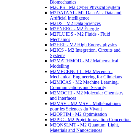
Biomechanics
M2CPS - M2 Cyber Physical System
M2DATAAI - M2 Data AI - Data and
Artificial Intelligence
M2DS - M2 Data Sciences
M2ENERG - M2 Énergie
M2FLUIDS - M2 Fluids - Fluid
Mechanics
M2HEP - M2 High Energy physics
M2ICS - M2 Integration, Circuits and
Systems
M2MATHMOD - M2 Mathematical
Modelling
M2MECENCLI - M2 Mecencli -
Mechanical Engineering for Clinicians
M2MICAS - M2 Machine Learning,
Communications and Security
M2MOCHI - M2 Molecular Chemistry
and Interfaces
M2MSV - M2 MSV - Mathématiques
pour les Sciences du Vivant
M2OPTIM - M2 Optimisation
M2PIC - M2 Projet Innovation Conception
M2QNSLMT - M2 Quantum, Light,
Materials and Nanosciences