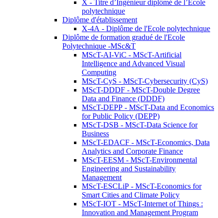
X - Titre d’Ingénieur diplômé de l’École
polytechnique
Diplôme d'établissement
X-4A - Diplôme de l'Ecole polytechnique
Diplôme de formation gradué de l'Ecole
Polytechnique -MSc&T
MScT-AI-ViC - MScT-Artificial
Intelligence and Advanced Visual
Computing
MScT-CyS - MScT-Cybersecurity (CyS)
MScT-DDDF - MScT-Double Degree
Data and Finance (DDDF)
MScT-DEPP - MScT-Data and Economics
for Public Policy (DEPP)
MScT-DSB - MScT-Data Science for
Business
MScT-EDACF - MScT-Economics, Data
Analytics and Corporate Finance
MScT-EESM - MScT-Environmental
Engineering and Sustainability
Management
MScT-ESCLiP - MScT-Economics for
Smart Cities and Climate Policy
MScT-IOT - MScT-Internet of Things :
Innovation and Management Program