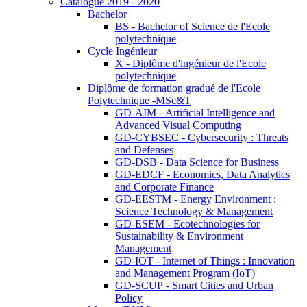
Catalogue 2019 - 2020
Bachelor
BS - Bachelor of Science de l'Ecole
polytechnique
Cycle Ingénieur
X - Diplôme d'ingénieur de l'Ecole
polytechnique
Diplôme de formation gradué de l'Ecole
Polytechnique -MSc&T
GD-AIM - Artificial Intelligence and
Advanced Visual Computing
GD-CYBSEC - Cybersecurity : Threats
and Defenses
GD-DSB - Data Science for Business
GD-EDCF - Economics, Data Analytics
and Corporate Finance
GD-EESTM - Energy Environment :
Science Technology & Management
GD-ESEM - Ecotechnologies for
Sustainability & Environment
Management
GD-IOT - Internet of Things : Innovation
and Management Program (IoT)
GD-SCUP - Smart Cities and Urban
Policy