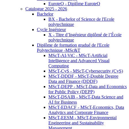
EuroteQ - Diplôme EuroteQ
Catalogue 2025 - 2026
Bachelor
BX - Bachelor of Science de l'Ecole
polytechnique
Cycle Ingénieur
X - Titre d’Ingénieur diplômé de l’École
polytechnique
Diplôme de formation gradué de l'Ecole
Polytechnique -MSc&T
MScT-AI-ViC - MScT-Artificial
Intelligence and Advanced Visual
Computing
MScT-CyS - MScT-Cybersecurity (CyS)
MScT-DDDF - MScT-Double Degree
Data and Finance (DDDF)
MScT-DEPP - MScT-Data and Economics
for Public Policy (DEPP)
MScT-DSAIB - MScT-Data Science and
AI for Business
MScT-EDACF - MScT-Economics, Data
Analytics and Corporate Finance
MScT-EESM - MScT-Environmental
Engineering and Sustainability
Management