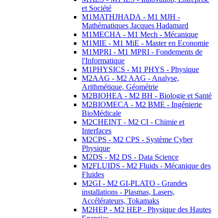
et Société
M1MATHJHADA - M1 MJH -
Mathématiques Jacques Hadamard
M1MECHA - M1 Mech - Mécanique
M1MIE - M1 MiE - Master en Economie
M1MPRI - M1 MPRI - Fondements de
l'Informatique
M1PHYSICS - M1 PHYS - Physique
M2AAG - M2 AAG - Analyse,
Arithmétique, Géométrie
M2BIOHEA - M2 BH - Biologie et Santé
M2BIOMECA - M2 BME - Ingénierie
BioMédicale
M2CHEINT - M2 CI - Chimie et
Interfaces
M2CPS - M2 CPS - Système Cyber
Physique
M2DS - M2 DS - Data Science
M2FLUIDS - M2 Fluids - Mécanique des
Fluides
M2GI - M2 GI-PLATO - Grandes
installations - Plasmas, Lasers,
Accélérateurs, Tokamaks
M2HEP - M2 HEP - Physique des Hautes