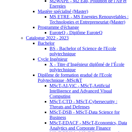
M2WAPE - M2 Eau, Pollution de l'Air et
Energies
Mastère spécialisé (Master)
MS ETRE - MS Energies Renouvelables :
Technologies et Entrepreneuriat (Master)
Programme d'échange
EuroteQ - Diplôme EuroteQ
Catalogue 2022 - 2023
Bachelor
BS - Bachelor of Science de l'Ecole
polytechnique
Cycle Ingénieur
X - Titre d’Ingénieur diplômé de l’École
polytechnique
Diplôme de formation gradué de l'Ecole
Polytechnique -MSc&T
MScT-AI-ViC - MScT-Artificial
Intelligence and Advanced Visual
Computing
MScT-CTD - MScT-Cybersecurity :
Threats and Defenses
MScT-DSB - MScT-Data Science for
Business
MScT-EDACF - MScT-Economics, Data
Analytics and Corporate Finance