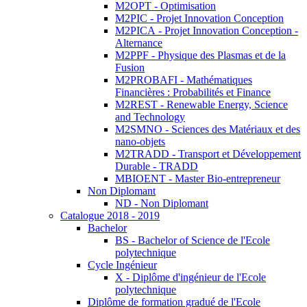
M2OPT - Optimisation
M2PIC - Projet Innovation Conception
M2PICA - Projet Innovation Conception -
Alternance
M2PPF - Physique des Plasmas et de la
Fusion
M2PROBAFI - Mathématiques
Financières : Probabilités et Finance
M2REST - Renewable Energy, Science
and Technology
M2SMNO - Sciences des Matériaux et des
nano-objets
M2TRADD - Transport et Développement
Durable - TRADD
MBIOENT - Master Bio-entrepreneur
Non Diplomant
ND - Non Diplomant
Catalogue 2018 - 2019
Bachelor
BS - Bachelor of Science de l'Ecole
polytechnique
Cycle Ingénieur
X - Diplôme d'ingénieur de l'Ecole
polytechnique
Diplôme de formation gradué de l'Ecole