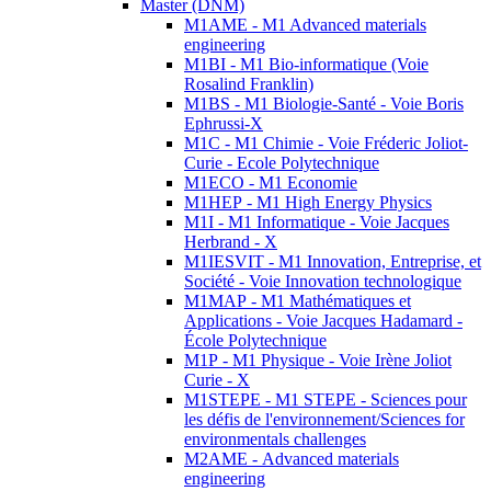
Master (DNM)
M1AME - M1 Advanced materials
engineering
M1BI - M1 Bio-informatique (Voie
Rosalind Franklin)
M1BS - M1 Biologie-Santé - Voie Boris
Ephrussi-X
M1C - M1 Chimie - Voie Fréderic Joliot-
Curie - Ecole Polytechnique
M1ECO - M1 Economie
M1HEP - M1 High Energy Physics
M1I - M1 Informatique - Voie Jacques
Herbrand - X
M1IESVIT - M1 Innovation, Entreprise, et
Société - Voie Innovation technologique
M1MAP - M1 Mathématiques et
Applications - Voie Jacques Hadamard -
École Polytechnique
M1P - M1 Physique - Voie Irène Joliot
Curie - X
M1STEPE - M1 STEPE - Sciences pour
les défis de l'environnement/Sciences for
environmentals challenges
M2AME - Advanced materials
engineering