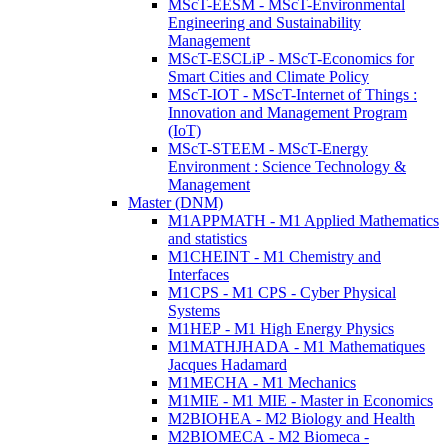
MScT-EESM - MScT-Environmental
Engineering and Sustainability
Management
MScT-ESCLiP - MScT-Economics for
Smart Cities and Climate Policy
MScT-IOT - MScT-Internet of Things :
Innovation and Management Program
(IoT)
MScT-STEEM - MScT-Energy
Environment : Science Technology &
Management
Master (DNM)
M1APPMATH - M1 Applied Mathematics
and statistics
M1CHEINT - M1 Chemistry and
Interfaces
M1CPS - M1 CPS - Cyber Physical
Systems
M1HEP - M1 High Energy Physics
M1MATHJHADA - M1 Mathematiques
Jacques Hadamard
M1MECHA - M1 Mechanics
M1MIE - M1 MIE - Master in Economics
M2BIOHEA - M2 Biology and Health
M2BIOMECA - M2 Biomeca -