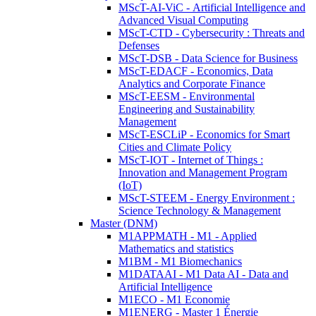
MScT-AI-ViC - Artificial Intelligence and
Advanced Visual Computing
MScT-CTD - Cybersecurity : Threats and
Defenses
MScT-DSB - Data Science for Business
MScT-EDACF - Economics, Data
Analytics and Corporate Finance
MScT-EESM - Environmental
Engineering and Sustainability
Management
MScT-ESCLiP - Economics for Smart
Cities and Climate Policy
MScT-IOT - Internet of Things :
Innovation and Management Program
(IoT)
MScT-STEEM - Energy Environment :
Science Technology & Management
Master (DNM)
M1APPMATH - M1 - Applied
Mathematics and statistics
M1BM - M1 Biomechanics
M1DATAAI - M1 Data AI - Data and
Artificial Intelligence
M1ECO - M1 Economie
M1ENERG - Master 1 Énergie