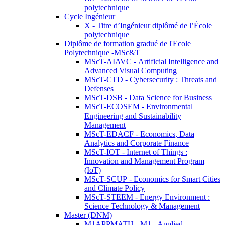
polytechnique
Cycle Ingénieur
X - Titre d’Ingénieur diplômé de l’École
polytechnique
Diplôme de formation gradué de l'Ecole
Polytechnique -MSc&T
MScT-AIAVC - Artificial Intelligence and
Advanced Visual Computing
MScT-CTD - Cybersecurity : Threats and
Defenses
MScT-DSB - Data Science for Business
MScT-ECOSEM - Environmental
Engineering and Sustainability
Management
MScT-EDACF - Economics, Data
Analytics and Corporate Finance
MScT-IOT - Internet of Things :
Innovation and Management Program
(IoT)
MScT-SCUP - Economics for Smart Cities
and Climate Policy
MScT-STEEM - Energy Environment :
Science Technology & Management
Master (DNM)
M1APPMATH - M1 - Applied