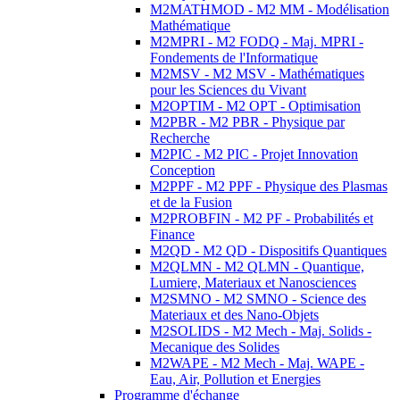
M2MATHMOD - M2 MM - Modélisation
Mathématique
M2MPRI - M2 FODQ - Maj. MPRI -
Fondements de l'Informatique
M2MSV - M2 MSV - Mathématiques
pour les Sciences du Vivant
M2OPTIM - M2 OPT - Optimisation
M2PBR - M2 PBR - Physique par
Recherche
M2PIC - M2 PIC - Projet Innovation
Conception
M2PPF - M2 PPF - Physique des Plasmas
et de la Fusion
M2PROBFIN - M2 PF - Probabilités et
Finance
M2QD - M2 QD - Dispositifs Quantiques
M2QLMN - M2 QLMN - Quantique,
Lumiere, Materiaux et Nanosciences
M2SMNO - M2 SMNO - Science des
Materiaux et des Nano-Objets
M2SOLIDS - M2 Mech - Maj. Solids -
Mecanique des Solides
M2WAPE - M2 Mech - Maj. WAPE -
Eau, Air, Pollution et Energies
Programme d'échange