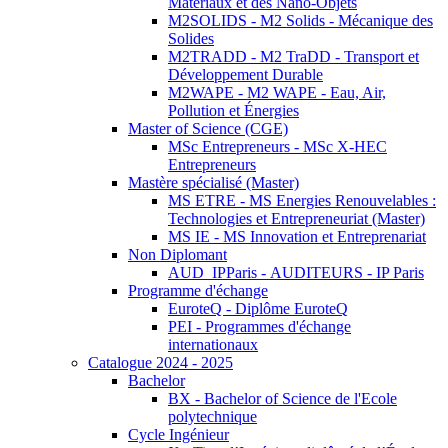
Matériaux et des Nano-Objets
M2SOLIDS - M2 Solids - Mécanique des
Solides
M2TRADD - M2 TraDD - Transport et
Développement Durable
M2WAPE - M2 WAPE - Eau, Air,
Pollution et Énergies
Master of Science (CGE)
MSc Entrepreneurs - MSc X-HEC
Entrepreneurs
Mastère spécialisé (Master)
MS ETRE - MS Energies Renouvelables :
Technologies et Entrepreneuriat (Master)
MS IE - MS Innovation et Entreprenariat
Non Diplomant
AUD_IPParis - AUDITEURS - IP Paris
Programme d'échange
EuroteQ - Diplôme EuroteQ
PEI - Programmes d'échange
internationaux
Catalogue 2024 - 2025
Bachelor
BX - Bachelor of Science de l'Ecole
polytechnique
Cycle Ingénieur