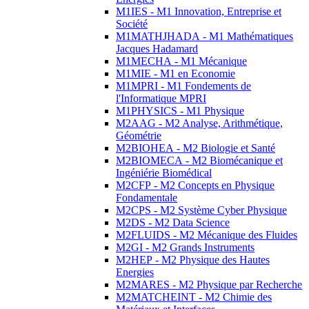
M1IES - M1 Innovation, Entreprise et
Société
M1MATHJHADA - M1 Mathématiques
Jacques Hadamard
M1MECHA - M1 Mécanique
M1MIE - M1 en Economie
M1MPRI - M1 Fondements de
l'Informatique MPRI
M1PHYSICS - M1 Physique
M2AAG - M2 Analyse, Arithmétique,
Géométrie
M2BIOHEA - M2 Biologie et Santé
M2BIOMECA - M2 Biomécanique et
Ingéniérie Biomédical
M2CFP - M2 Concepts en Physique
Fondamentale
M2CPS - M2 Système Cyber Physique
M2DS - M2 Data Science
M2FLUIDS - M2 Mécanique des Fluides
M2GI - M2 Grands Instruments
M2HEP - M2 Physique des Hautes
Energies
M2MARES - M2 Physique par Recherche
M2MATCHEINT - M2 Chimie des