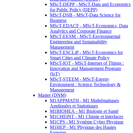
MScT-DEPP - MScT-Data and Economics
for Public Policy (DEPP)
MScT-DSB - MScT-Data Science for
Business
MScT-EDACF - MScT-Economics, Data
Analytics and Corporate Finance
MScT-EESM - MScT-Environmental
Engineering and Sustainability
Management
MScT-ESCLiP - MScT-Economics for
Smart Cities and Climate Policy
MScT-IOT - MScT-Internet of Things :
Innovation and Management Program
(IoT)
MScT-STEEM - MScT-Energy
Environment : Science Technology &
Management
Master (DNM)
M1APPMATH - M1 Mathématiques
Appliquées et Statistiques
M1BIOHEA - M1 Biologie et Santé
M1CHEINT - M1 Chimie et Interfaces
M1CPS - M1 Système Cyber Physique
M1HEP - M1 Physique des Hautes
Energies