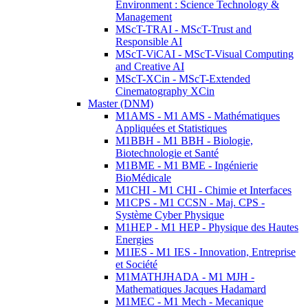
Environment : Science Technology &
Management
MScT-TRAI - MScT-Trust and
Responsible AI
MScT-ViCAI - MScT-Visual Computing
and Creative AI
MScT-XCin - MScT-Extended
Cinematography XCin
Master (DNM)
M1AMS - M1 AMS - Mathématiques
Appliquées et Statistiques
M1BBH - M1 BBH - Biologie,
Biotechnologie et Santé
M1BME - M1 BME - Ingénierie
BioMédicale
M1CHI - M1 CHI - Chimie et Interfaces
M1CPS - M1 CCSN - Maj. CPS -
Système Cyber Physique
M1HEP - M1 HEP - Physique des Hautes
Energies
M1IES - M1 IES - Innovation, Entreprise
et Société
M1MATHJHADA - M1 MJH -
Mathematiques Jacques Hadamard
M1MEC - M1 Mech - Mecanique