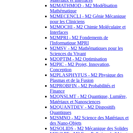
Matériaux et Interfaces
M2MATHMOD - M2 Modélisation
Mathématique
M2MECENCLI - M2 Génie Mécanique
pour les Cliniciens
M2MOCHI - M2 Chimie Moléculaire et
Interfaces
M2MPRI - M2 Fondements de
l'Informatique MPRI
M2MSV - M2 Mathématiques pour les
Sciences du Vivant
M2OPTIM - M2 Optimisation
M2PIC - M2 Projet, Innovation,
Conception
M2PLASPHYFUS - M2 Physique des
Plasmas et de la Fusion
M2PROBFIN - M2 Probabilités et
Finance
M2QNSLMT - M2 Quantique, Lumière,
Matériaux et Nanosciences
M2QUANTDEV - M2 Dispositifs
Quantiques
M2SMNO - M2 Science des Matériaux et
des Nano-Objets
M2SOLIDS - M2 Mécanique des Solides