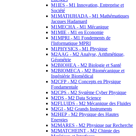
M1IES - M1 Innovation, Entreprise et
Société
M1MATHJHADA - M1 Mathématiques
Jacques Hadamard
M1MECHA - M1 Mécanique
M1MIE - M1 en Economie
M1MPRI - M1 Fondements de
l'Informatique MPRI
M1PHYSICS - M1 Physique
M2AAG - M2 Analyse, Arithmétique,
Géométrie
M2BIOHEA - M2 Biologie et Santé
M2BIOMECA - M2 Biomécanique et
Ingéniérie Biomédical
M2CFP - M2 Concepts en Physique
Fondamentale
M2CPS - M2 Système Cyber Physique
M2DS - M2 Data Science
M2FLUIDS - M2 Mécanique des Fluides
M2GI - M2 Grands Instruments
M2HEP - M2 Physique des Hautes
Energies
M2MARES - M2 Physique par Recherche
M2MATCHEINT - M2 Chimie des