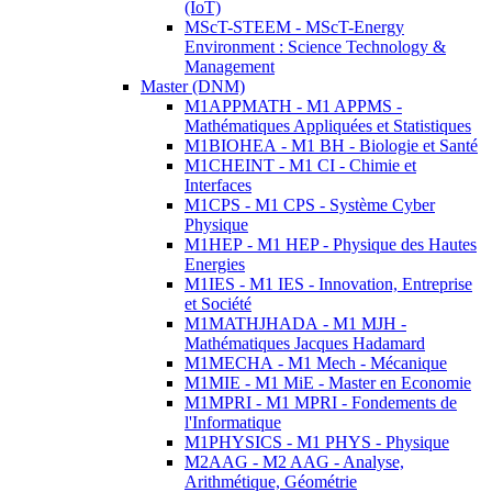
(IoT)
MScT-STEEM - MScT-Energy
Environment : Science Technology &
Management
Master (DNM)
M1APPMATH - M1 APPMS -
Mathématiques Appliquées et Statistiques
M1BIOHEA - M1 BH - Biologie et Santé
M1CHEINT - M1 CI - Chimie et
Interfaces
M1CPS - M1 CPS - Système Cyber
Physique
M1HEP - M1 HEP - Physique des Hautes
Energies
M1IES - M1 IES - Innovation, Entreprise
et Société
M1MATHJHADA - M1 MJH -
Mathématiques Jacques Hadamard
M1MECHA - M1 Mech - Mécanique
M1MIE - M1 MiE - Master en Economie
M1MPRI - M1 MPRI - Fondements de
l'Informatique
M1PHYSICS - M1 PHYS - Physique
M2AAG - M2 AAG - Analyse,
Arithmétique, Géométrie