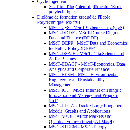
Cycle Ingénieur
X - Titre d’Ingénieur diplômé de l’École
polytechnique
Diplôme de formation gradué de l'Ecole
Polytechnique -MSc&T
MScT-CyS - MScT-Cybersecurity (CyS)
MScT-DDDF - MScT-Double Degree
Data and Finance (DDDF)
MScT-DEPP - MScT-Data and Economics
for Public Policy (DEPP)
MScT-DSAIB - MScT-Data Science and
AI for Business
MScT-EDACF - MScT-Economics, Data
Analytics and Corporate Finance
MScT-EESM - MScT-Environmental
Engineering and Sustainability
Management
MScT-IOT - MScT-Internet of Things :
Innovation and Management Program
(IoT)
MScT-LLGA - Track : Large Language
Models, Graphs and Applications
MScT-MaQI - AI for Markets and
Quantitative Investment (AI-MaQI)
MScT-STEEM - MScT-Energy