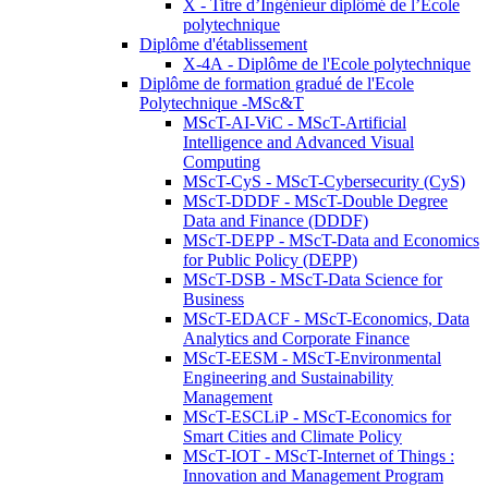
X - Titre d’Ingénieur diplômé de l’École
polytechnique
Diplôme d'établissement
X-4A - Diplôme de l'Ecole polytechnique
Diplôme de formation gradué de l'Ecole
Polytechnique -MSc&T
MScT-AI-ViC - MScT-Artificial
Intelligence and Advanced Visual
Computing
MScT-CyS - MScT-Cybersecurity (CyS)
MScT-DDDF - MScT-Double Degree
Data and Finance (DDDF)
MScT-DEPP - MScT-Data and Economics
for Public Policy (DEPP)
MScT-DSB - MScT-Data Science for
Business
MScT-EDACF - MScT-Economics, Data
Analytics and Corporate Finance
MScT-EESM - MScT-Environmental
Engineering and Sustainability
Management
MScT-ESCLiP - MScT-Economics for
Smart Cities and Climate Policy
MScT-IOT - MScT-Internet of Things :
Innovation and Management Program