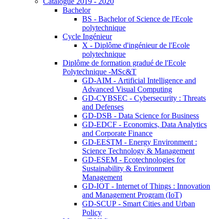
Catalogue 2019 - 2020
Bachelor
BS - Bachelor of Science de l'Ecole
polytechnique
Cycle Ingénieur
X - Diplôme d'ingénieur de l'Ecole
polytechnique
Diplôme de formation gradué de l'Ecole
Polytechnique -MSc&T
GD-AIM - Artificial Intelligence and
Advanced Visual Computing
GD-CYBSEC - Cybersecurity : Threats
and Defenses
GD-DSB - Data Science for Business
GD-EDCF - Economics, Data Analytics
and Corporate Finance
GD-EESTM - Energy Environment :
Science Technology & Management
GD-ESEM - Ecotechnologies for
Sustainability & Environment
Management
GD-IOT - Internet of Things : Innovation
and Management Program (IoT)
GD-SCUP - Smart Cities and Urban
Policy