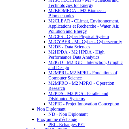
M1SCTECHNRJ - M1 - Sciences and
Technologies for Energy
M2BIOMECA - M2 Biomeca -
Biomechanics
M2CLEAR - CLimat, Environnement,
Applications et Recherche - Water, Air,
Pollution and Energy
M2CPS - Cyber Physical System
M2CYBER - M2 Cyber - Cybersecurity
M2DS - Data Sciences
M2HPDA - M2 HPDA - High
Performance Data Analytics
M2IGD - M2 IGD - Interaction, Graphic
and Design
M2MPRI - M2 MPRI - Foudations of
Computer Science
M2MPRO - M2 MPRO - Operation
Research
M2PDS - M2 PDS - Parallel and
Distributed Systems
M2PIC - Projet Innovation Conception
Non Diplomant
ND - Non Diplomant
Programme d'échange
PEI - Echanges PEI