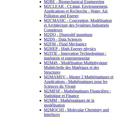
M2BE - Biomechanical Engineering
M2CLEAR - CLimat, Environnement,
Applications et Recherche - Water, Air,
Pollution and Energy
M2CMASIC - Conception, Modélisation
et Architecture des Systèmes Industriels
Complexes
M2DQ - Dispositif quantique
M2DS - Data Sciences
M2FM - Fluid Mechanics
M2HEP - High Energy physics
M2ITIE - Innovation Technologique :
ingénierie et entrepreneuriat
M2M4S - Modélisation Multiphysique
Multiéchelle des Matériaux et des
Structures
M2MAMSV - Master 2 Mathématiques et
Applications - Mathématiques pour les
Sciences du Vivant
M2MFSF - Mathématiques Financières :
Statistique et Finance
M2MM - Mathématiques de la
modélisation
M2MOCHI - Molecular Chemistry and
Interfaces