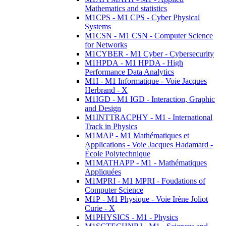
Mathematics and statistics
M1CPS - M1 CPS - Cyber Physical
Systems
M1CSN - M1 CSN - Computer Science
for Networks
M1CYBER - M1 Cyber - Cybersecurity
M1HPDA - M1 HPDA - High
Performance Data Analytics
M1I - M1 Informatique - Voie Jacques
Herbrand - X
M1IGD - M1 IGD - Interaction, Graphic
and Design
M1INTTRACPHY - M1 - International
Track in Physics
M1MAP - M1 Mathématiques et
Applications - Voie Jacques Hadamard -
École Polytechnique
M1MATHAPP - M1 - Mathématiques
Appliquées
M1MPRI - M1 MPRI - Foudations of
Computer Science
M1P - M1 Physique - Voie Irène Joliot
Curie - X
M1PHYSICS - M1 - Physics