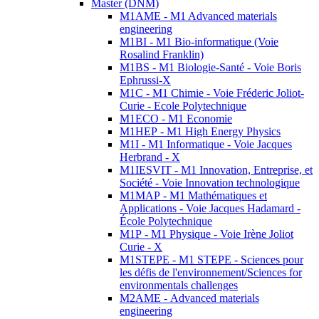
Master (DNM)
M1AME - M1 Advanced materials
engineering
M1BI - M1 Bio-informatique (Voie
Rosalind Franklin)
M1BS - M1 Biologie-Santé - Voie Boris
Ephrussi-X
M1C - M1 Chimie - Voie Fréderic Joliot-
Curie - Ecole Polytechnique
M1ECO - M1 Economie
M1HEP - M1 High Energy Physics
M1I - M1 Informatique - Voie Jacques
Herbrand - X
M1IESVIT - M1 Innovation, Entreprise, et
Société - Voie Innovation technologique
M1MAP - M1 Mathématiques et
Applications - Voie Jacques Hadamard -
École Polytechnique
M1P - M1 Physique - Voie Irène Joliot
Curie - X
M1STEPE - M1 STEPE - Sciences pour
les défis de l'environnement/Sciences for
environmentals challenges
M2AME - Advanced materials
engineering