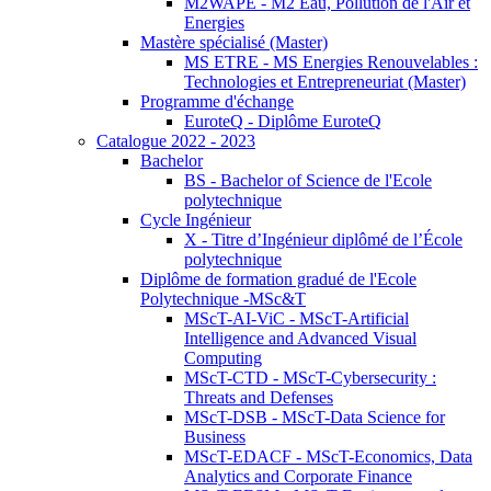
M2WAPE - M2 Eau, Pollution de l'Air et
Energies
Mastère spécialisé (Master)
MS ETRE - MS Energies Renouvelables :
Technologies et Entrepreneuriat (Master)
Programme d'échange
EuroteQ - Diplôme EuroteQ
Catalogue 2022 - 2023
Bachelor
BS - Bachelor of Science de l'Ecole
polytechnique
Cycle Ingénieur
X - Titre d’Ingénieur diplômé de l’École
polytechnique
Diplôme de formation gradué de l'Ecole
Polytechnique -MSc&T
MScT-AI-ViC - MScT-Artificial
Intelligence and Advanced Visual
Computing
MScT-CTD - MScT-Cybersecurity :
Threats and Defenses
MScT-DSB - MScT-Data Science for
Business
MScT-EDACF - MScT-Economics, Data
Analytics and Corporate Finance