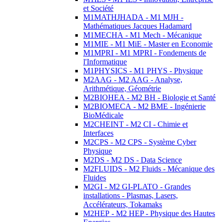
et Société
M1MATHJHADA - M1 MJH -
Mathématiques Jacques Hadamard
M1MECHA - M1 Mech - Mécanique
M1MIE - M1 MiE - Master en Economie
M1MPRI - M1 MPRI - Fondements de
l'Informatique
M1PHYSICS - M1 PHYS - Physique
M2AAG - M2 AAG - Analyse,
Arithmétique, Géométrie
M2BIOHEA - M2 BH - Biologie et Santé
M2BIOMECA - M2 BME - Ingénierie
BioMédicale
M2CHEINT - M2 CI - Chimie et
Interfaces
M2CPS - M2 CPS - Système Cyber
Physique
M2DS - M2 DS - Data Science
M2FLUIDS - M2 Fluids - Mécanique des
Fluides
M2GI - M2 GI-PLATO - Grandes
installations - Plasmas, Lasers,
Accélérateurs, Tokamaks
M2HEP - M2 HEP - Physique des Hautes