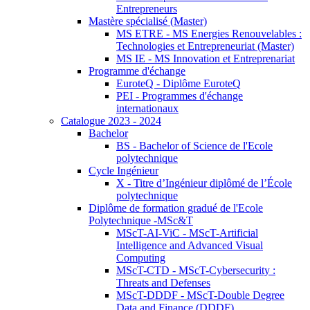
Entrepreneurs
Mastère spécialisé (Master)
MS ETRE - MS Energies Renouvelables :
Technologies et Entrepreneuriat (Master)
MS IE - MS Innovation et Entreprenariat
Programme d'échange
EuroteQ - Diplôme EuroteQ
PEI - Programmes d'échange
internationaux
Catalogue 2023 - 2024
Bachelor
BS - Bachelor of Science de l'Ecole
polytechnique
Cycle Ingénieur
X - Titre d’Ingénieur diplômé de l’École
polytechnique
Diplôme de formation gradué de l'Ecole
Polytechnique -MSc&T
MScT-AI-ViC - MScT-Artificial
Intelligence and Advanced Visual
Computing
MScT-CTD - MScT-Cybersecurity :
Threats and Defenses
MScT-DDDF - MScT-Double Degree
Data and Finance (DDDF)