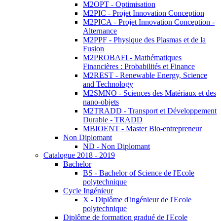
M2OPT - Optimisation
M2PIC - Projet Innovation Conception
M2PICA - Projet Innovation Conception -
Alternance
M2PPF - Physique des Plasmas et de la
Fusion
M2PROBAFI - Mathématiques
Financières : Probabilités et Finance
M2REST - Renewable Energy, Science
and Technology
M2SMNO - Sciences des Matériaux et des
nano-objets
M2TRADD - Transport et Développement
Durable - TRADD
MBIOENT - Master Bio-entrepreneur
Non Diplomant
ND - Non Diplomant
Catalogue 2018 - 2019
Bachelor
BS - Bachelor of Science de l'Ecole
polytechnique
Cycle Ingénieur
X - Diplôme d'ingénieur de l'Ecole
polytechnique
Diplôme de formation gradué de l'Ecole