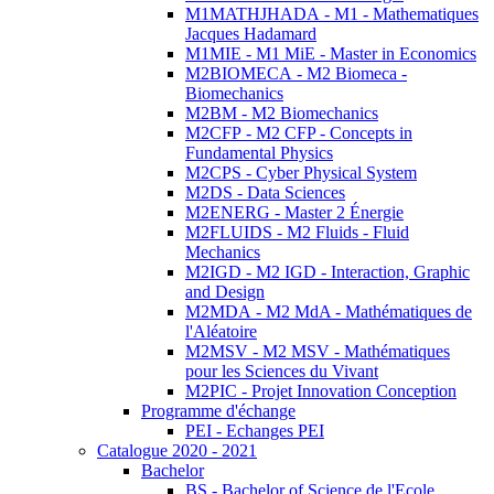
M1MATHJHADA - M1 - Mathematiques
Jacques Hadamard
M1MIE - M1 MiE - Master in Economics
M2BIOMECA - M2 Biomeca -
Biomechanics
M2BM - M2 Biomechanics
M2CFP - M2 CFP - Concepts in
Fundamental Physics
M2CPS - Cyber Physical System
M2DS - Data Sciences
M2ENERG - Master 2 Énergie
M2FLUIDS - M2 Fluids - Fluid
Mechanics
M2IGD - M2 IGD - Interaction, Graphic
and Design
M2MDA - M2 MdA - Mathématiques de
l'Aléatoire
M2MSV - M2 MSV - Mathématiques
pour les Sciences du Vivant
M2PIC - Projet Innovation Conception
Programme d'échange
PEI - Echanges PEI
Catalogue 2020 - 2021
Bachelor
BS - Bachelor of Science de l'Ecole