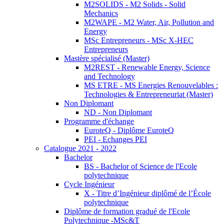
M2SOLIDS - M2 Solids - Solid
Mechanics
M2WAPE - M2 Water, Air, Pollution and
Energy
MSc Entrepreneurs - MSc X-HEC
Entrepreneurs
Mastère spécialisé (Master)
M2REST - Renewable Energy, Science
and Technology
MS ETRE - MS Energies Renouvelables :
Technologies & Entrepreneuriat (Master)
Non Diplomant
ND - Non Diplomant
Programme d'échange
EuroteQ - Diplôme EuroteQ
PEI - Echanges PEI
Catalogue 2021 - 2022
Bachelor
BS - Bachelor of Science de l'Ecole
polytechnique
Cycle Ingénieur
X - Titre d’Ingénieur diplômé de l’École
polytechnique
Diplôme de formation gradué de l'Ecole
Polytechnique -MSc&T