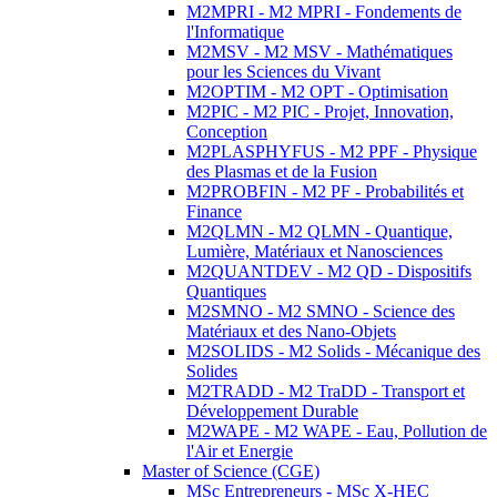
M2MPRI - M2 MPRI - Fondements de
l'Informatique
M2MSV - M2 MSV - Mathématiques
pour les Sciences du Vivant
M2OPTIM - M2 OPT - Optimisation
M2PIC - M2 PIC - Projet, Innovation,
Conception
M2PLASPHYFUS - M2 PPF - Physique
des Plasmas et de la Fusion
M2PROBFIN - M2 PF - Probabilités et
Finance
M2QLMN - M2 QLMN - Quantique,
Lumière, Matériaux et Nanosciences
M2QUANTDEV - M2 QD - Dispositifs
Quantiques
M2SMNO - M2 SMNO - Science des
Matériaux et des Nano-Objets
M2SOLIDS - M2 Solids - Mécanique des
Solides
M2TRADD - M2 TraDD - Transport et
Développement Durable
M2WAPE - M2 WAPE - Eau, Pollution de
l'Air et Energie
Master of Science (CGE)
MSc Entrepreneurs - MSc X-HEC