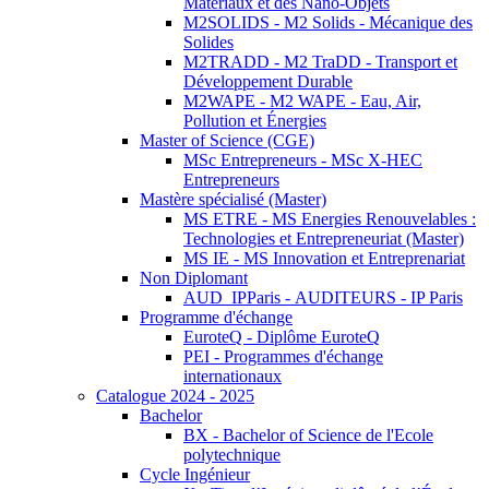
Matériaux et des Nano-Objets
M2SOLIDS - M2 Solids - Mécanique des
Solides
M2TRADD - M2 TraDD - Transport et
Développement Durable
M2WAPE - M2 WAPE - Eau, Air,
Pollution et Énergies
Master of Science (CGE)
MSc Entrepreneurs - MSc X-HEC
Entrepreneurs
Mastère spécialisé (Master)
MS ETRE - MS Energies Renouvelables :
Technologies et Entrepreneuriat (Master)
MS IE - MS Innovation et Entreprenariat
Non Diplomant
AUD_IPParis - AUDITEURS - IP Paris
Programme d'échange
EuroteQ - Diplôme EuroteQ
PEI - Programmes d'échange
internationaux
Catalogue 2024 - 2025
Bachelor
BX - Bachelor of Science de l'Ecole
polytechnique
Cycle Ingénieur