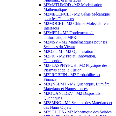
Matériaux et Interfaces
M2MATHMOD - M2 Modélisation
Mathématique
M2MECENCLI - M2 Génie Mécanique
pour les Cliniciens
M2MOCHI - M2 Chimie Moléculaire et
Interfaces
M2MPRI - M2 Fondements de
l'Informatique MPRI
M2MSV - M2 Mathématiques pour les
Sciences du Vivant
M2OPTIM - M2 Optimisation
M2PIC - M2 Projet, Innovation,
Conception
M2PLASPHYFUS - M2 Physique des
Plasmas et de la Fusion
M2PROBFIN - M2 Probabilités et
Finance
M2QNSLMT - M2 Quantique, Lumière,
Matériaux et Nanosciences
M2QUANTDEV - M2 Dispositifs
Quantiques
M2SMNO - M2 Science des Matériaux et
des Nano-Objets
M2SOLIDS - M2 Mécanique des Solides