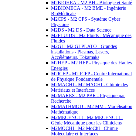
M2BIOHEA - M2 BH - Biologie et Santé
M2BIOMECA - M2 BME - Ingénierie
BioMédicale
M2CPS - M2 CPS - Système Cyber
Physique
M2DS - M2 DS - Data Science
M2FLUIDS - M2 Fluids - Mécanique des
Fluides
M2GI - M2 GI-PLATO - Grandes
installations - Plasmas, Lasers,
Accélérateurs, Tokamaks
M2HEP - M2 HEP - Physique des Hautes
Energies
M2ICFP - M2 ICFP - Centre International
de Physique Fondamentale
M2MACHI - M2 MACHI - Chimie des
Matériaux et Interfaces
M2MARES - M2 PBR - Physique par
Recherche
M2MATHMOD - M2 MM - Modélisation
Mathématique
M2MECENCLI - M2 MECENCLI -
Génie Mécanique pour les Cliniciens
M2MOCHI - M2 MoChI - Chimie
Moléculaire et Interfaces