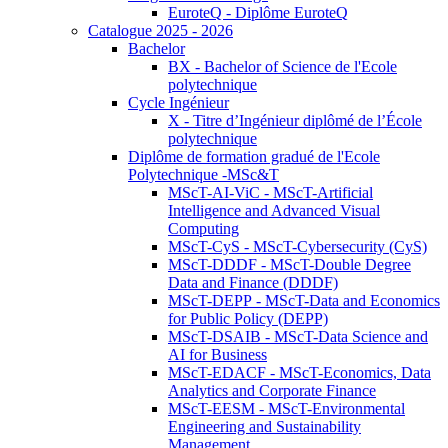
EuroteQ - Diplôme EuroteQ
Catalogue 2025 - 2026
Bachelor
BX - Bachelor of Science de l'Ecole
polytechnique
Cycle Ingénieur
X - Titre d’Ingénieur diplômé de l’École
polytechnique
Diplôme de formation gradué de l'Ecole
Polytechnique -MSc&T
MScT-AI-ViC - MScT-Artificial
Intelligence and Advanced Visual
Computing
MScT-CyS - MScT-Cybersecurity (CyS)
MScT-DDDF - MScT-Double Degree
Data and Finance (DDDF)
MScT-DEPP - MScT-Data and Economics
for Public Policy (DEPP)
MScT-DSAIB - MScT-Data Science and
AI for Business
MScT-EDACF - MScT-Economics, Data
Analytics and Corporate Finance
MScT-EESM - MScT-Environmental
Engineering and Sustainability
Management