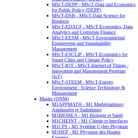
MScT-DEPP - MScT-Data and Economics
for Public Policy (DEPP)
MScT-DSB - MScT-Data Science for
Business
MScT-EDACF - MScT-Economics, Data
Analytics and Corporate Finance
MScT-EESM - MScT-Environmental
Engineering and Sustainability
Management
MScT-ESCLiP - MScT-Economics for
Smart Cities and Climate Policy
MScT-IOT - MScT-Internet of Things :
Innovation and Management Program
(IoT)
MScT-STEEM - MScT-Energy
Environment : Science Technology &
Management
Master (DNM)
M1APPMATH - M1 Mathématiques
Appliquées et Statistiques
M1BIOHEA - M1 Biologie et Santé
M1CHEINT - M1 Chimie et Interfaces
M1CPS - M1 Système Cyber Physique
M1HEP - M1 Physique des Hautes
Energies