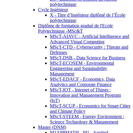
polytechnique
Cycle Ingénieur
X - Titre d’Ingénieur diplômé de l’École
polytechnique
Diplôme de formation gradué de l'Ecole
Polytechnique -MSc&T
MScT-AIAVC - Artificial Intelligence and
Advanced Visual Computing
MScT-CTD - Cybersecurity : Threats and
Defenses
MScT-DSB - Data Science for Business
MScT-ECOSEM - Environmental
Engineering and Sustainability
Management
MScT-EDACF - Economics, Data
Analytics and Corporate Finance
MScT-IOT - Internet of Things :
Innovation and Management Program
(IoT)
MScT-SCUP - Economics for Smart Cities
and Climate Policy
MScT-STEEM - Energy Environment :
Science Technology & Management
Master (DNM)
M1APPMATH - M1 - Applied