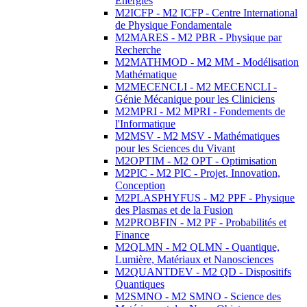
Energies
M2ICFP - M2 ICFP - Centre International
de Physique Fondamentale
M2MARES - M2 PBR - Physique par
Recherche
M2MATHMOD - M2 MM - Modélisation
Mathématique
M2MECENCLI - M2 MECENCLI -
Génie Mécanique pour les Cliniciens
M2MPRI - M2 MPRI - Fondements de
l'Informatique
M2MSV - M2 MSV - Mathématiques
pour les Sciences du Vivant
M2OPTIM - M2 OPT - Optimisation
M2PIC - M2 PIC - Projet, Innovation,
Conception
M2PLASPHYFUS - M2 PPF - Physique
des Plasmas et de la Fusion
M2PROBFIN - M2 PF - Probabilités et
Finance
M2QLMN - M2 QLMN - Quantique,
Lumière, Matériaux et Nanosciences
M2QUANTDEV - M2 QD - Dispositifs
Quantiques
M2SMNO - M2 SMNO - Science des