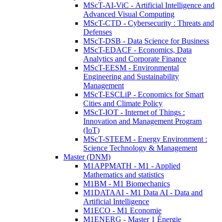
MScT-AI-ViC - Artificial Intelligence and
Advanced Visual Computing
MScT-CTD - Cybersecurity : Threats and
Defenses
MScT-DSB - Data Science for Business
MScT-EDACF - Economics, Data
Analytics and Corporate Finance
MScT-EESM - Environmental
Engineering and Sustainability
Management
MScT-ESCLiP - Economics for Smart
Cities and Climate Policy
MScT-IOT - Internet of Things :
Innovation and Management Program
(IoT)
MScT-STEEM - Energy Environment :
Science Technology & Management
Master (DNM)
M1APPMATH - M1 - Applied
Mathematics and statistics
M1BM - M1 Biomechanics
M1DATAAI - M1 Data AI - Data and
Artificial Intelligence
M1ECO - M1 Economie
M1ENERG - Master 1 Énergie