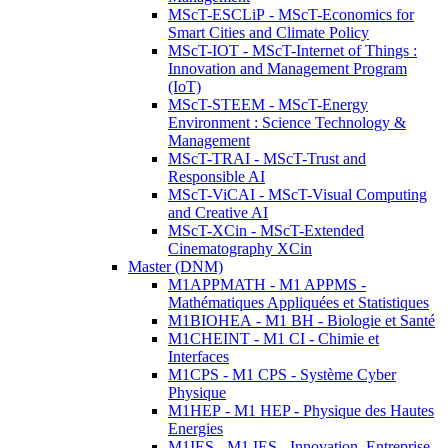
MScT-ESCLiP - MScT-Economics for
Smart Cities and Climate Policy
MScT-IOT - MScT-Internet of Things :
Innovation and Management Program
(IoT)
MScT-STEEM - MScT-Energy
Environment : Science Technology &
Management
MScT-TRAI - MScT-Trust and
Responsible AI
MScT-ViCAI - MScT-Visual Computing
and Creative AI
MScT-XCin - MScT-Extended
Cinematography XCin
Master (DNM)
M1APPMATH - M1 APPMS -
Mathématiques Appliquées et Statistiques
M1BIOHEA - M1 BH - Biologie et Santé
M1CHEINT - M1 CI - Chimie et
Interfaces
M1CPS - M1 CPS - Système Cyber
Physique
M1HEP - M1 HEP - Physique des Hautes
Energies
M1IES - M1 IES - Innovation, Entreprise