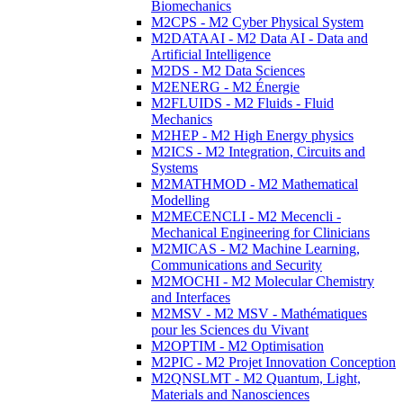
Biomechanics
M2CPS - M2 Cyber Physical System
M2DATAAI - M2 Data AI - Data and
Artificial Intelligence
M2DS - M2 Data Sciences
M2ENERG - M2 Énergie
M2FLUIDS - M2 Fluids - Fluid
Mechanics
M2HEP - M2 High Energy physics
M2ICS - M2 Integration, Circuits and
Systems
M2MATHMOD - M2 Mathematical
Modelling
M2MECENCLI - M2 Mecencli -
Mechanical Engineering for Clinicians
M2MICAS - M2 Machine Learning,
Communications and Security
M2MOCHI - M2 Molecular Chemistry
and Interfaces
M2MSV - M2 MSV - Mathématiques
pour les Sciences du Vivant
M2OPTIM - M2 Optimisation
M2PIC - M2 Projet Innovation Conception
M2QNSLMT - M2 Quantum, Light,
Materials and Nanosciences