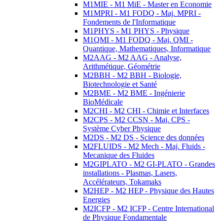
M1MIE - M1 MiE - Master en Economie
M1MPRI - M1 FODQ - Maj. MPRI -
Fondements de l'Informatique
M1PHYS - M1 PHYS - Physique
M1QMI - M1 FODQ - Maj. QMI -
Quantique, Mathematiques, Informatique
M2AAG - M2 AAG - Analyse,
Arithmétique, Géométrie
M2BBH - M2 BBH - Biologie,
Biotechnologie et Santé
M2BME - M2 BME - Ingénierie
BioMédicale
M2CHI - M2 CHI - Chimie et Interfaces
M2CPS - M2 CCSN - Maj. CPS -
Système Cyber Physique
M2DS - M2 DS - Science des données
M2FLUIDS - M2 Mech - Maj. Fluids -
Mecanique des Fluides
M2GIPLATO - M2 GI-PLATO - Grandes
installations - Plasmas, Lasers,
Accélérateurs, Tokamaks
M2HEP - M2 HEP - Physique des Hautes
Energies
M2ICFP - M2 ICFP - Centre International
de Physique Fondamentale