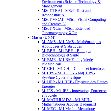
Environment : Science Technology &
Management
MScT-TRAI - MScT-Trust and
Responsible AI
MScT-ViCAI - MScT-Visual Computing
and Creative AI
MScT-XCin - MScT-Extended
Cinematography XCin
Master (DNM)
M1AMS - M1 AMS - Mathématiques
Appliquées et Statistiques
M1BBH - M1 BBH - Biologie,
Biotechnologie et Santé
M1BME - M1 BME - Ingénierie
BioMédicale
M1CHI - M1 CHI - Chimie et Interfaces
M1CPS - M1 CCSN - Maj. CPS -
Système Cyber Physique
M1HEP - M1 HEP - Physique des Hautes
Energies
M1IES - M1 IES - Innovation, Entreprise
et Société
M1MATHJHADA - M1 MJH -
Mathematiques Jacques Hadamard
M1MEC - M1 Mech - Mecanique