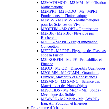
M2MATHMOD - M2 MM - Modélisation
Mathématique
M2MPRI - M2 FODQ - Maj. MPRI -
Fondements de l'Informatique
M2MSV - M2 MSV - Mathématiques
pour les Sciences du Vivant
M2OPTIM - M2 OPT - Optimisation
M2PBR - M2 PBR - Physique par
Recherche
M2PIC - M2 PIC - Projet Innovation
Conception
M2PPF - M2 PPF - Physique des Plasmas
et de la Fusion
M2PROBFIN - M2 PF - Probabilités et
Finance
M2QD - M2 QD - Dispositifs Quantiques
M2QLMN - M2 QLMN - Quantique,
Lumiere, Materiaux et Nanosciences
M2SMNO - M2 SMNO - Science des
Materiaux et des Nano-Objets
M2SOLIDS - M2 Mech - Maj. Solids -
Mecanique des Solides
M2WAPE - M2 Mech - Maj. WAPE -
Eau, Air, Pollution et Energies
Programme d'échange