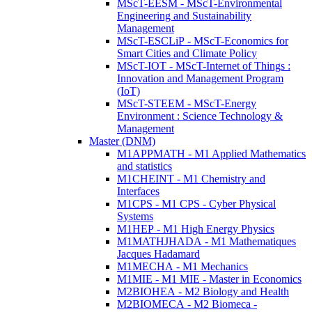
MScT-EESM - MScT-Environmental
Engineering and Sustainability
Management
MScT-ESCLiP - MScT-Economics for
Smart Cities and Climate Policy
MScT-IOT - MScT-Internet of Things :
Innovation and Management Program
(IoT)
MScT-STEEM - MScT-Energy
Environment : Science Technology &
Management
Master (DNM)
M1APPMATH - M1 Applied Mathematics
and statistics
M1CHEINT - M1 Chemistry and
Interfaces
M1CPS - M1 CPS - Cyber Physical
Systems
M1HEP - M1 High Energy Physics
M1MATHJHADA - M1 Mathematiques
Jacques Hadamard
M1MECHA - M1 Mechanics
M1MIE - M1 MIE - Master in Economics
M2BIOHEA - M2 Biology and Health
M2BIOMECA - M2 Biomeca -