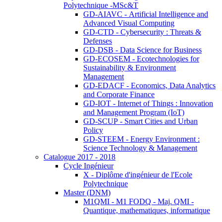
Polytechnique -MSc&T
GD-AIAVC - Artificial Intelligence and
Advanced Visual Computing
GD-CTD - Cybersecurity : Threats &
Defenses
GD-DSB - Data Science for Business
GD-ECOSEM - Ecotechnologies for
Sustainability & Environment
Management
GD-EDACF - Economics, Data Analytics
and Corporate Finance
GD-IOT - Internet of Things : Innovation
and Management Program (IoT)
GD-SCUP - Smart Cities and Urban
Policy
GD-STEEM - Energy Environment :
Science Technology & Management
Catalogue 2017 - 2018
Cycle Ingénieur
X - Diplôme d'ingénieur de l'Ecole
Polytechnique
Master (DNM)
M1QMI - M1 FODQ - Maj. QMI -
Quantique, mathematiques, informatique