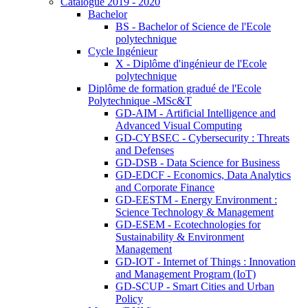
Catalogue 2019 - 2020
Bachelor
BS - Bachelor of Science de l'Ecole
polytechnique
Cycle Ingénieur
X - Diplôme d'ingénieur de l'Ecole
polytechnique
Diplôme de formation gradué de l'Ecole
Polytechnique -MSc&T
GD-AIM - Artificial Intelligence and
Advanced Visual Computing
GD-CYBSEC - Cybersecurity : Threats
and Defenses
GD-DSB - Data Science for Business
GD-EDCF - Economics, Data Analytics
and Corporate Finance
GD-EESTM - Energy Environment :
Science Technology & Management
GD-ESEM - Ecotechnologies for
Sustainability & Environment
Management
GD-IOT - Internet of Things : Innovation
and Management Program (IoT)
GD-SCUP - Smart Cities and Urban
Policy