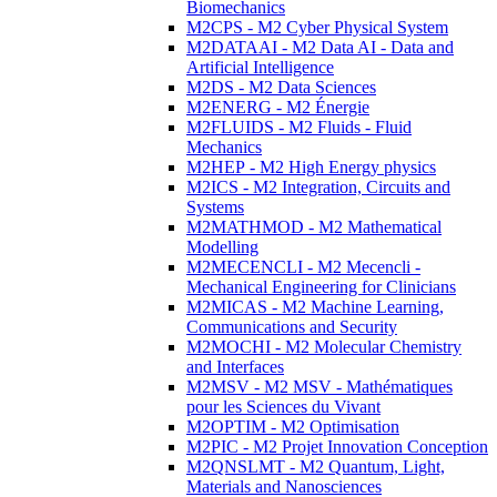
Biomechanics
M2CPS - M2 Cyber Physical System
M2DATAAI - M2 Data AI - Data and
Artificial Intelligence
M2DS - M2 Data Sciences
M2ENERG - M2 Énergie
M2FLUIDS - M2 Fluids - Fluid
Mechanics
M2HEP - M2 High Energy physics
M2ICS - M2 Integration, Circuits and
Systems
M2MATHMOD - M2 Mathematical
Modelling
M2MECENCLI - M2 Mecencli -
Mechanical Engineering for Clinicians
M2MICAS - M2 Machine Learning,
Communications and Security
M2MOCHI - M2 Molecular Chemistry
and Interfaces
M2MSV - M2 MSV - Mathématiques
pour les Sciences du Vivant
M2OPTIM - M2 Optimisation
M2PIC - M2 Projet Innovation Conception
M2QNSLMT - M2 Quantum, Light,
Materials and Nanosciences