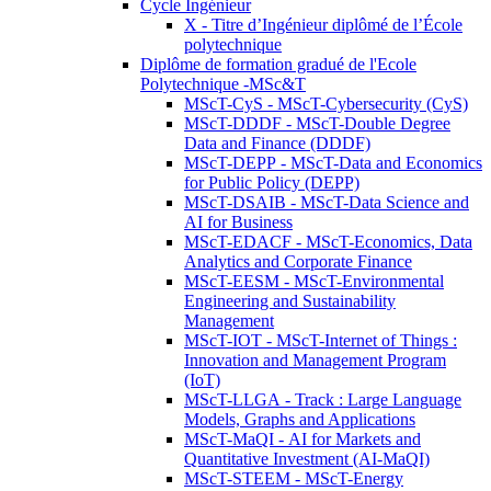
Cycle Ingénieur
X - Titre d’Ingénieur diplômé de l’École
polytechnique
Diplôme de formation gradué de l'Ecole
Polytechnique -MSc&T
MScT-CyS - MScT-Cybersecurity (CyS)
MScT-DDDF - MScT-Double Degree
Data and Finance (DDDF)
MScT-DEPP - MScT-Data and Economics
for Public Policy (DEPP)
MScT-DSAIB - MScT-Data Science and
AI for Business
MScT-EDACF - MScT-Economics, Data
Analytics and Corporate Finance
MScT-EESM - MScT-Environmental
Engineering and Sustainability
Management
MScT-IOT - MScT-Internet of Things :
Innovation and Management Program
(IoT)
MScT-LLGA - Track : Large Language
Models, Graphs and Applications
MScT-MaQI - AI for Markets and
Quantitative Investment (AI-MaQI)
MScT-STEEM - MScT-Energy