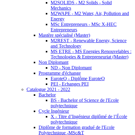
M2SOLIDS - M2 Solids - Solid
Mechanics
M2WAPE - M2 Water, Air, Pollution and
Energy
MSc Entrepreneurs - MSc X-HEC
Entrepreneurs
Mastère spécialisé (Master)
M2REST - Renewable Energy, Science
and Technology
MS ETRE - MS Energies Renouvelables :
Technologies & Entrepreneuriat (Master)
Non Diplomant
ND - Non Diplomant
Programme d'échange
EuroteQ - Diplôme EuroteQ
PEI - Echanges PEI
Catalogue 2021 - 2022
Bachelor
BS - Bachelor of Science de l'Ecole
polytechnique
Cycle Ingénieur
X - Titre d’Ingénieur diplômé de l’École
polytechnique
Diplôme de formation gradué de l'Ecole
Polytechnique -MSc&T