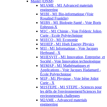
Master (DNM)
M1AME - M1 Advanced materials
engineering
M1BI - M1 Bio-informatique (Voie
Rosalind Franklin)
M1BS - M1 Biologie-Santé - Voie Boris
Ephrussi-X
M1C - M1 Chimie - Voie Fréderic Joliot-
Curie - Ecole Polytechnique
M1ECO - M1 Economie
M1HEP - M1 High Energy Physics
M1I - M1 Informatique - Voie Jacques
Herbrand - X
M1IESVIT - M1 Innovation, Entreprise, et
Société - Voie Innovation technologique
M1MAP - M1 Mathématiques et
Applications - Voie Jacques Hadamard -
École Polytechnique
M1P - M1 Physique - Voie Irène Joliot
Curie - X
M1STEPE - M1 STEPE - Sciences pour
les défis de l'environnement/Sciences for
environmentals challenges
M2AME - Advanced materials
engineering