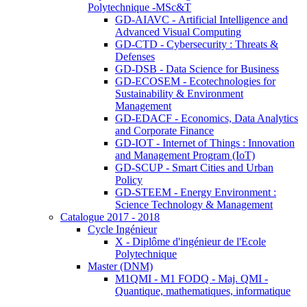
Polytechnique -MSc&T
GD-AIAVC - Artificial Intelligence and
Advanced Visual Computing
GD-CTD - Cybersecurity : Threats &
Defenses
GD-DSB - Data Science for Business
GD-ECOSEM - Ecotechnologies for
Sustainability & Environment
Management
GD-EDACF - Economics, Data Analytics
and Corporate Finance
GD-IOT - Internet of Things : Innovation
and Management Program (IoT)
GD-SCUP - Smart Cities and Urban
Policy
GD-STEEM - Energy Environment :
Science Technology & Management
Catalogue 2017 - 2018
Cycle Ingénieur
X - Diplôme d'ingénieur de l'Ecole
Polytechnique
Master (DNM)
M1QMI - M1 FODQ - Maj. QMI -
Quantique, mathematiques, informatique