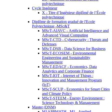
polytechnique
Cycle Ingénieur
X - Titre d’Ingénieur diplômé de l’École
polytechnique
Diplôme de formation gradué de l'Ecole
Polytechnique -MSc&T
MScT-AIAVC - Artificial Intelligence and
Advanced Visual Computing
MScT-CTD - Cybersecurity : Threats and
Defenses
MScT-DSB - Data Science for Business
MScT-ECOSEM - Environmental
Engineering and Sustainability
Management
MScT-EDACF - Economics, Data
Analytics and Corporate Finance
MScT-IOT - Internet of Things :
Innovation and Management Program
(IoT)
MScT-SCUP - Economics for Smart Cities
and Climate Policy
MScT-STEEM - Energy Environment :
Science Technology & Management
Master (DNM)
M1APPMATH - M1 - Applied