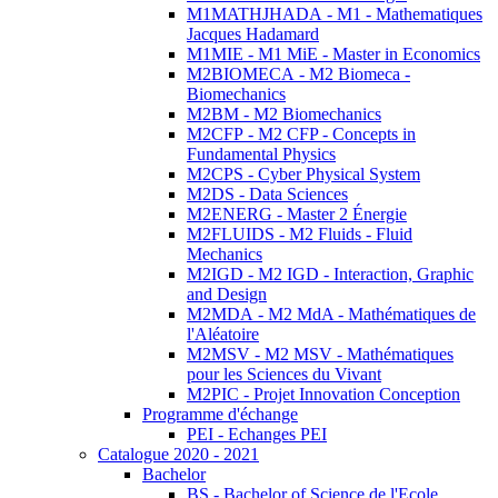
M1MATHJHADA - M1 - Mathematiques
Jacques Hadamard
M1MIE - M1 MiE - Master in Economics
M2BIOMECA - M2 Biomeca -
Biomechanics
M2BM - M2 Biomechanics
M2CFP - M2 CFP - Concepts in
Fundamental Physics
M2CPS - Cyber Physical System
M2DS - Data Sciences
M2ENERG - Master 2 Énergie
M2FLUIDS - M2 Fluids - Fluid
Mechanics
M2IGD - M2 IGD - Interaction, Graphic
and Design
M2MDA - M2 MdA - Mathématiques de
l'Aléatoire
M2MSV - M2 MSV - Mathématiques
pour les Sciences du Vivant
M2PIC - Projet Innovation Conception
Programme d'échange
PEI - Echanges PEI
Catalogue 2020 - 2021
Bachelor
BS - Bachelor of Science de l'Ecole