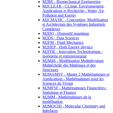
M2BE - Biomechanical Engineering
M2CLEAR - CLimat, Environnement,
Applications et Recherche - Water, Air,
Pollution and Energy
M2CMASIC - Conception, Modélisation
et Architecture des Systèmes Industriels
Complexes
M2DQ - Dispositif quantique
M2DS - Data Sciences
M2FM - Fluid Mechanics
M2HEP - High Energy physics
M2ITIE - Innovation Technologique :
ingénierie et entrepreneuriat
M2M4S - Modélisation Multiphysique
Multiéchelle des Matériaux et des
Structures
M2MAMSV - Master 2 Mathématiques et
Applications - Mathématiques pour les
Sciences du Vivant
M2MFSF - Mathématiques Financières :
Statistique et Finance
M2MM - Mathématiques de la
modélisation
M2MOCHI - Molecular Chemistry and
Interfaces