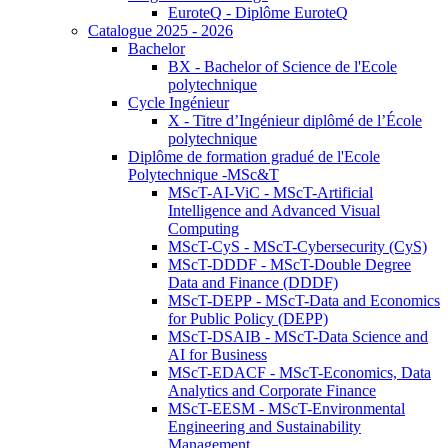
EuroteQ - Diplôme EuroteQ
Catalogue 2025 - 2026
Bachelor
BX - Bachelor of Science de l'Ecole
polytechnique
Cycle Ingénieur
X - Titre d’Ingénieur diplômé de l’École
polytechnique
Diplôme de formation gradué de l'Ecole
Polytechnique -MSc&T
MScT-AI-ViC - MScT-Artificial
Intelligence and Advanced Visual
Computing
MScT-CyS - MScT-Cybersecurity (CyS)
MScT-DDDF - MScT-Double Degree
Data and Finance (DDDF)
MScT-DEPP - MScT-Data and Economics
for Public Policy (DEPP)
MScT-DSAIB - MScT-Data Science and
AI for Business
MScT-EDACF - MScT-Economics, Data
Analytics and Corporate Finance
MScT-EESM - MScT-Environmental
Engineering and Sustainability
Management