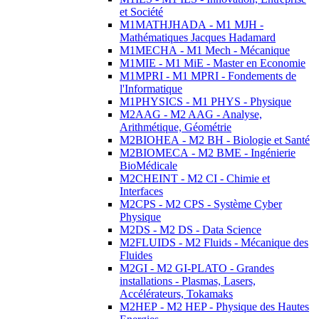
et Société
M1MATHJHADA - M1 MJH -
Mathématiques Jacques Hadamard
M1MECHA - M1 Mech - Mécanique
M1MIE - M1 MiE - Master en Economie
M1MPRI - M1 MPRI - Fondements de
l'Informatique
M1PHYSICS - M1 PHYS - Physique
M2AAG - M2 AAG - Analyse,
Arithmétique, Géométrie
M2BIOHEA - M2 BH - Biologie et Santé
M2BIOMECA - M2 BME - Ingénierie
BioMédicale
M2CHEINT - M2 CI - Chimie et
Interfaces
M2CPS - M2 CPS - Système Cyber
Physique
M2DS - M2 DS - Data Science
M2FLUIDS - M2 Fluids - Mécanique des
Fluides
M2GI - M2 GI-PLATO - Grandes
installations - Plasmas, Lasers,
Accélérateurs, Tokamaks
M2HEP - M2 HEP - Physique des Hautes