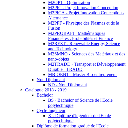
M2OPT - Optimisation
M2PIC - Projet Innovation Conception
M2PICA - Projet Innovation Conception -
Alternance
M2PPF - Physique des Plasmas et de la
Fusion
M2PROBAFI - Mathématiques
Financières : Probabilités et Finance
M2REST - Renewable Energy, Science
and Technology
M2SMNO - Sciences des Matériaux et des
nano-objets
M2TRADD - Transport et Développement
Durable - TRADD
MBIOENT - Master Bio-entrepreneur
Non Diplomant
ND - Non Diplomant
Catalogue 2018 - 2019
Bachelor
BS - Bachelor of Science de l'Ecole
polytechnique
Cycle Ingénieur
X - Diplôme d'ingénieur de l'Ecole
polytechnique
Diplôme de formation gradué de l'Ecole