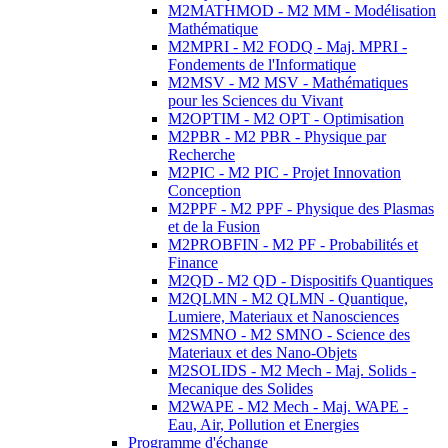
M2MATHMOD - M2 MM - Modélisation
Mathématique
M2MPRI - M2 FODQ - Maj. MPRI -
Fondements de l'Informatique
M2MSV - M2 MSV - Mathématiques
pour les Sciences du Vivant
M2OPTIM - M2 OPT - Optimisation
M2PBR - M2 PBR - Physique par
Recherche
M2PIC - M2 PIC - Projet Innovation
Conception
M2PPF - M2 PPF - Physique des Plasmas
et de la Fusion
M2PROBFIN - M2 PF - Probabilités et
Finance
M2QD - M2 QD - Dispositifs Quantiques
M2QLMN - M2 QLMN - Quantique,
Lumiere, Materiaux et Nanosciences
M2SMNO - M2 SMNO - Science des
Materiaux et des Nano-Objets
M2SOLIDS - M2 Mech - Maj. Solids -
Mecanique des Solides
M2WAPE - M2 Mech - Maj. WAPE -
Eau, Air, Pollution et Energies
Programme d'échange