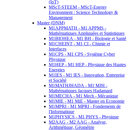
(IoT)
MScT-STEEM - MScT-Energy
Environment : Science Technology &
Management
Master (DNM)
M1APPMATH - M1 APPMS -
Mathématiques Appliquées et Statistiques
M1BIOHEA - M1 BH - Biologie et Santé
M1CHEINT - M1 CI - Chimie et
Interfaces
M1CPS - M1 CPS - Système Cyber
Physique
M1HEP - M1 HEP - Physique des Hautes
Energies
M1IES - M1 IES - Innovation, Entreprise
et Société
M1MATHJHADA - M1 MJH -
Mathématiques Jacques Hadamard
M1MECHA - M1 Mech - Mécanique
M1MIE - M1 MiE - Master en Economie
M1MPRI - M1 MPRI - Fondements de
l'Informatique
M1PHYSICS - M1 PHYS - Physique
M2AAG - M2 AAG - Analyse,
Arithmétique, Géométrie