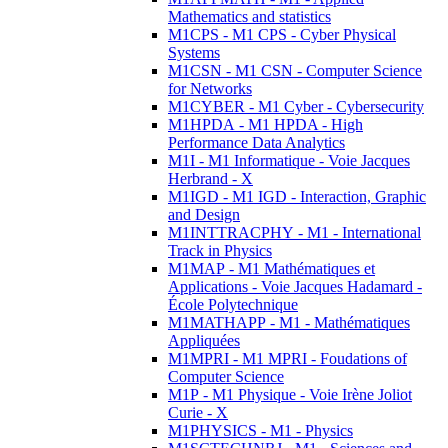
Mathematics and statistics
M1CPS - M1 CPS - Cyber Physical
Systems
M1CSN - M1 CSN - Computer Science
for Networks
M1CYBER - M1 Cyber - Cybersecurity
M1HPDA - M1 HPDA - High
Performance Data Analytics
M1I - M1 Informatique - Voie Jacques
Herbrand - X
M1IGD - M1 IGD - Interaction, Graphic
and Design
M1INTTRACPHY - M1 - International
Track in Physics
M1MAP - M1 Mathématiques et
Applications - Voie Jacques Hadamard -
École Polytechnique
M1MATHAPP - M1 - Mathématiques
Appliquées
M1MPRI - M1 MPRI - Foudations of
Computer Science
M1P - M1 Physique - Voie Irène Joliot
Curie - X
M1PHYSICS - M1 - Physics