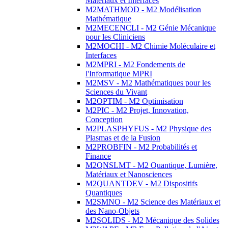
Matériaux et Interfaces
M2MATHMOD - M2 Modélisation
Mathématique
M2MECENCLI - M2 Génie Mécanique
pour les Cliniciens
M2MOCHI - M2 Chimie Moléculaire et
Interfaces
M2MPRI - M2 Fondements de
l'Informatique MPRI
M2MSV - M2 Mathématiques pour les
Sciences du Vivant
M2OPTIM - M2 Optimisation
M2PIC - M2 Projet, Innovation,
Conception
M2PLASPHYFUS - M2 Physique des
Plasmas et de la Fusion
M2PROBFIN - M2 Probabilités et
Finance
M2QNSLMT - M2 Quantique, Lumière,
Matériaux et Nanosciences
M2QUANTDEV - M2 Dispositifs
Quantiques
M2SMNO - M2 Science des Matériaux et
des Nano-Objets
M2SOLIDS - M2 Mécanique des Solides