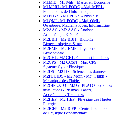
M1MIE - M1 MiE - Master en Economie
M1MPRI - M1 FODQ - Maj. MPRI -
Fondements de l'Informatique
M1PHYS - M1 PHYS - Physique
M1QMI - M1 FODQ - Maj. QMI -
Quantique, Mathematiques, Informatique
M2AAG - M2 AAG - Analyse,
Arithmétique, Géométrie
M2BBH - M2 BBH - Biologie,
Biotechnologie et Santé
M2BME - M2 BME - Ingénierie
BioMédicale
M2CHI - M2 CHI - Chimie et Interfaces
M2CPS - M2 CCSN - Maj. CPS -
Système Cyber Physique
M2DS - M2 DS - Science des données
M2FLUIDS - M2 Mech - Maj. Fluids -
Mecanique des Fluides
M2GIPLATO - M2 GI-PLATO - Grandes
installations - Plasmas, Lasers,
Accélérateurs, Tokamaks
M2HEP - M2 HEP - Physique des Hautes
Energies
M2ICFP - M2 ICFP - Centre International
de Physique Fondamentale