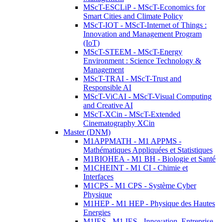
MScT-ESCLiP - MScT-Economics for
Smart Cities and Climate Policy
MScT-IOT - MScT-Internet of Things :
Innovation and Management Program
(IoT)
MScT-STEEM - MScT-Energy
Environment : Science Technology &
Management
MScT-TRAI - MScT-Trust and
Responsible AI
MScT-ViCAI - MScT-Visual Computing
and Creative AI
MScT-XCin - MScT-Extended
Cinematography XCin
Master (DNM)
M1APPMATH - M1 APPMS -
Mathématiques Appliquées et Statistiques
M1BIOHEA - M1 BH - Biologie et Santé
M1CHEINT - M1 CI - Chimie et
Interfaces
M1CPS - M1 CPS - Système Cyber
Physique
M1HEP - M1 HEP - Physique des Hautes
Energies
M1IES - M1 IES - Innovation, Entreprise