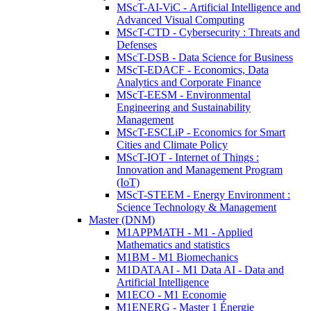
MScT-AI-ViC - Artificial Intelligence and
Advanced Visual Computing
MScT-CTD - Cybersecurity : Threats and
Defenses
MScT-DSB - Data Science for Business
MScT-EDACF - Economics, Data
Analytics and Corporate Finance
MScT-EESM - Environmental
Engineering and Sustainability
Management
MScT-ESCLiP - Economics for Smart
Cities and Climate Policy
MScT-IOT - Internet of Things :
Innovation and Management Program
(IoT)
MScT-STEEM - Energy Environment :
Science Technology & Management
Master (DNM)
M1APPMATH - M1 - Applied
Mathematics and statistics
M1BM - M1 Biomechanics
M1DATAAI - M1 Data AI - Data and
Artificial Intelligence
M1ECO - M1 Economie
M1ENERG - Master 1 Énergie