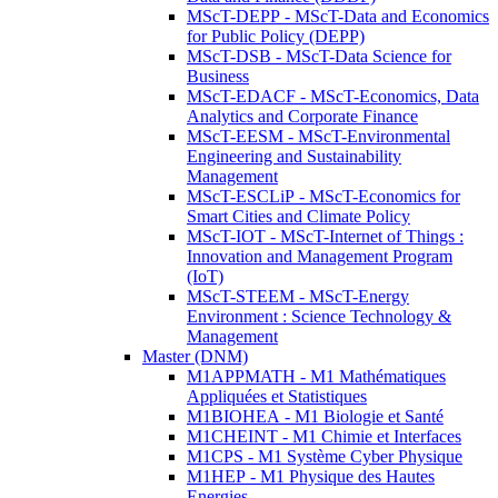
MScT-DEPP - MScT-Data and Economics
for Public Policy (DEPP)
MScT-DSB - MScT-Data Science for
Business
MScT-EDACF - MScT-Economics, Data
Analytics and Corporate Finance
MScT-EESM - MScT-Environmental
Engineering and Sustainability
Management
MScT-ESCLiP - MScT-Economics for
Smart Cities and Climate Policy
MScT-IOT - MScT-Internet of Things :
Innovation and Management Program
(IoT)
MScT-STEEM - MScT-Energy
Environment : Science Technology &
Management
Master (DNM)
M1APPMATH - M1 Mathématiques
Appliquées et Statistiques
M1BIOHEA - M1 Biologie et Santé
M1CHEINT - M1 Chimie et Interfaces
M1CPS - M1 Système Cyber Physique
M1HEP - M1 Physique des Hautes
Energies