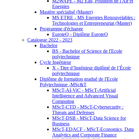
M2WAPE - M2 Eau, Pollution de l'Air et
Energies
Mastère spécialisé (Master)
MS ETRE - MS Energies Renouvelables :
Technologies et Entrepreneuriat (Master)
Programme d'échange
EuroteQ - Diplôme EuroteQ
Catalogue 2022 - 2023
Bachelor
BS - Bachelor of Science de l'Ecole
polytechnique
Cycle Ingénieur
X - Titre d’Ingénieur diplômé de l’École
polytechnique
Diplôme de formation gradué de l'Ecole
Polytechnique -MSc&T
MScT-AI-ViC - MScT-Artificial
Intelligence and Advanced Visual
Computing
MScT-CTD - MScT-Cybersecurity :
Threats and Defenses
MScT-DSB - MScT-Data Science for
Business
MScT-EDACF - MScT-Economics, Data
Analytics and Corporate Finance