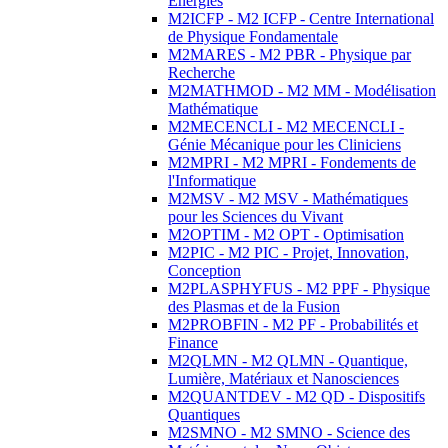
Energies
M2ICFP - M2 ICFP - Centre International
de Physique Fondamentale
M2MARES - M2 PBR - Physique par
Recherche
M2MATHMOD - M2 MM - Modélisation
Mathématique
M2MECENCLI - M2 MECENCLI -
Génie Mécanique pour les Cliniciens
M2MPRI - M2 MPRI - Fondements de
l'Informatique
M2MSV - M2 MSV - Mathématiques
pour les Sciences du Vivant
M2OPTIM - M2 OPT - Optimisation
M2PIC - M2 PIC - Projet, Innovation,
Conception
M2PLASPHYFUS - M2 PPF - Physique
des Plasmas et de la Fusion
M2PROBFIN - M2 PF - Probabilités et
Finance
M2QLMN - M2 QLMN - Quantique,
Lumière, Matériaux et Nanosciences
M2QUANTDEV - M2 QD - Dispositifs
Quantiques
M2SMNO - M2 SMNO - Science des