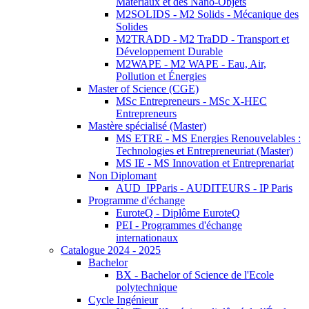
Matériaux et des Nano-Objets
M2SOLIDS - M2 Solids - Mécanique des
Solides
M2TRADD - M2 TraDD - Transport et
Développement Durable
M2WAPE - M2 WAPE - Eau, Air,
Pollution et Énergies
Master of Science (CGE)
MSc Entrepreneurs - MSc X-HEC
Entrepreneurs
Mastère spécialisé (Master)
MS ETRE - MS Energies Renouvelables :
Technologies et Entrepreneuriat (Master)
MS IE - MS Innovation et Entreprenariat
Non Diplomant
AUD_IPParis - AUDITEURS - IP Paris
Programme d'échange
EuroteQ - Diplôme EuroteQ
PEI - Programmes d'échange
internationaux
Catalogue 2024 - 2025
Bachelor
BX - Bachelor of Science de l'Ecole
polytechnique
Cycle Ingénieur