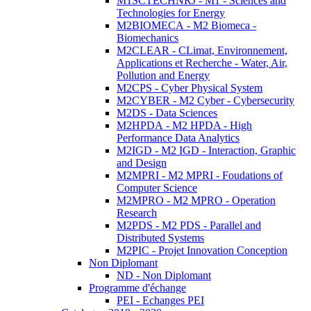
M1SCTECHNRJ - M1 - Sciences and
Technologies for Energy
M2BIOMECA - M2 Biomeca -
Biomechanics
M2CLEAR - CLimat, Environnement,
Applications et Recherche - Water, Air,
Pollution and Energy
M2CPS - Cyber Physical System
M2CYBER - M2 Cyber - Cybersecurity
M2DS - Data Sciences
M2HPDA - M2 HPDA - High
Performance Data Analytics
M2IGD - M2 IGD - Interaction, Graphic
and Design
M2MPRI - M2 MPRI - Foudations of
Computer Science
M2MPRO - M2 MPRO - Operation
Research
M2PDS - M2 PDS - Parallel and
Distributed Systems
M2PIC - Projet Innovation Conception
Non Diplomant
ND - Non Diplomant
Programme d'échange
PEI - Echanges PEI