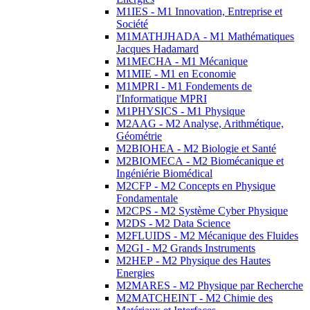
M1IES - M1 Innovation, Entreprise et
Société
M1MATHJHADA - M1 Mathématiques
Jacques Hadamard
M1MECHA - M1 Mécanique
M1MIE - M1 en Economie
M1MPRI - M1 Fondements de
l'Informatique MPRI
M1PHYSICS - M1 Physique
M2AAG - M2 Analyse, Arithmétique,
Géométrie
M2BIOHEA - M2 Biologie et Santé
M2BIOMECA - M2 Biomécanique et
Ingéniérie Biomédical
M2CFP - M2 Concepts en Physique
Fondamentale
M2CPS - M2 Système Cyber Physique
M2DS - M2 Data Science
M2FLUIDS - M2 Mécanique des Fluides
M2GI - M2 Grands Instruments
M2HEP - M2 Physique des Hautes
Energies
M2MARES - M2 Physique par Recherche
M2MATCHEINT - M2 Chimie des