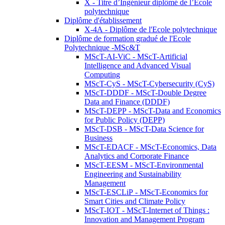
X - Titre d’Ingénieur diplômé de l’École
polytechnique
Diplôme d'établissement
X-4A - Diplôme de l'Ecole polytechnique
Diplôme de formation gradué de l'Ecole
Polytechnique -MSc&T
MScT-AI-ViC - MScT-Artificial
Intelligence and Advanced Visual
Computing
MScT-CyS - MScT-Cybersecurity (CyS)
MScT-DDDF - MScT-Double Degree
Data and Finance (DDDF)
MScT-DEPP - MScT-Data and Economics
for Public Policy (DEPP)
MScT-DSB - MScT-Data Science for
Business
MScT-EDACF - MScT-Economics, Data
Analytics and Corporate Finance
MScT-EESM - MScT-Environmental
Engineering and Sustainability
Management
MScT-ESCLiP - MScT-Economics for
Smart Cities and Climate Policy
MScT-IOT - MScT-Internet of Things :
Innovation and Management Program