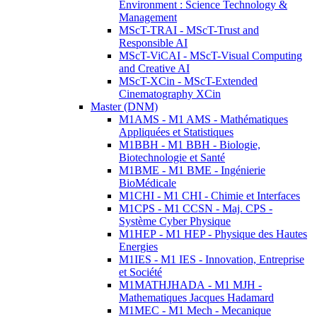
Environment : Science Technology &
Management
MScT-TRAI - MScT-Trust and
Responsible AI
MScT-ViCAI - MScT-Visual Computing
and Creative AI
MScT-XCin - MScT-Extended
Cinematography XCin
Master (DNM)
M1AMS - M1 AMS - Mathématiques
Appliquées et Statistiques
M1BBH - M1 BBH - Biologie,
Biotechnologie et Santé
M1BME - M1 BME - Ingénierie
BioMédicale
M1CHI - M1 CHI - Chimie et Interfaces
M1CPS - M1 CCSN - Maj. CPS -
Système Cyber Physique
M1HEP - M1 HEP - Physique des Hautes
Energies
M1IES - M1 IES - Innovation, Entreprise
et Société
M1MATHJHADA - M1 MJH -
Mathematiques Jacques Hadamard
M1MEC - M1 Mech - Mecanique