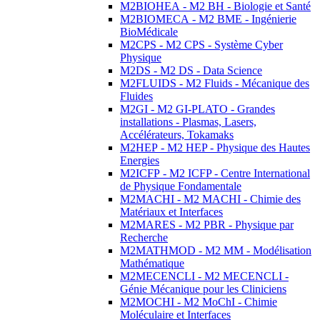
M2BIOHEA - M2 BH - Biologie et Santé
M2BIOMECA - M2 BME - Ingénierie
BioMédicale
M2CPS - M2 CPS - Système Cyber
Physique
M2DS - M2 DS - Data Science
M2FLUIDS - M2 Fluids - Mécanique des
Fluides
M2GI - M2 GI-PLATO - Grandes
installations - Plasmas, Lasers,
Accélérateurs, Tokamaks
M2HEP - M2 HEP - Physique des Hautes
Energies
M2ICFP - M2 ICFP - Centre International
de Physique Fondamentale
M2MACHI - M2 MACHI - Chimie des
Matériaux et Interfaces
M2MARES - M2 PBR - Physique par
Recherche
M2MATHMOD - M2 MM - Modélisation
Mathématique
M2MECENCLI - M2 MECENCLI -
Génie Mécanique pour les Cliniciens
M2MOCHI - M2 MoChI - Chimie
Moléculaire et Interfaces