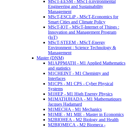
MScT-EESM - MScT-Environmental
Engineering and Sustainability
Management
MScT-ESCLiP - MScT-Economics for
Smart Cities and Climate Policy
MScT-IOT - MScT-Internet of Things :
Innovation and Management Program
(IoT)
MScT-STEEM - MScT-Energy
Environment : Science Technology &
Management
Master (DNM)
M1APPMATH - M1 Applied Mathematics
and statistics
M1CHEINT - M1 Chemistry and
Interfaces
M1CPS - M1 CPS - Cyber Physical
Systems
M1HEP - M1 High Energy Physics
M1MATHJHADA - M1 Mathematiques
Jacques Hadamard
M1MECHA - M1 Mechanics
M1MIE - M1 MIE - Master in Economics
M2BIOHEA - M2 Biology and Health
M2BIOMECA - M2 Biomeca -