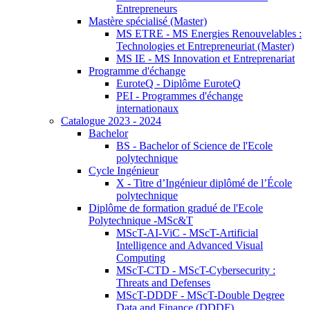
Entrepreneurs
Mastère spécialisé (Master)
MS ETRE - MS Energies Renouvelables :
Technologies et Entrepreneuriat (Master)
MS IE - MS Innovation et Entreprenariat
Programme d'échange
EuroteQ - Diplôme EuroteQ
PEI - Programmes d'échange
internationaux
Catalogue 2023 - 2024
Bachelor
BS - Bachelor of Science de l'Ecole
polytechnique
Cycle Ingénieur
X - Titre d’Ingénieur diplômé de l’École
polytechnique
Diplôme de formation gradué de l'Ecole
Polytechnique -MSc&T
MScT-AI-ViC - MScT-Artificial
Intelligence and Advanced Visual
Computing
MScT-CTD - MScT-Cybersecurity :
Threats and Defenses
MScT-DDDF - MScT-Double Degree
Data and Finance (DDDF)