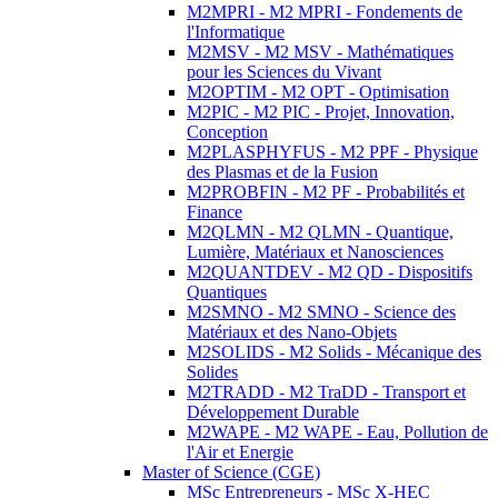
M2MPRI - M2 MPRI - Fondements de
l'Informatique
M2MSV - M2 MSV - Mathématiques
pour les Sciences du Vivant
M2OPTIM - M2 OPT - Optimisation
M2PIC - M2 PIC - Projet, Innovation,
Conception
M2PLASPHYFUS - M2 PPF - Physique
des Plasmas et de la Fusion
M2PROBFIN - M2 PF - Probabilités et
Finance
M2QLMN - M2 QLMN - Quantique,
Lumière, Matériaux et Nanosciences
M2QUANTDEV - M2 QD - Dispositifs
Quantiques
M2SMNO - M2 SMNO - Science des
Matériaux et des Nano-Objets
M2SOLIDS - M2 Solids - Mécanique des
Solides
M2TRADD - M2 TraDD - Transport et
Développement Durable
M2WAPE - M2 WAPE - Eau, Pollution de
l'Air et Energie
Master of Science (CGE)
MSc Entrepreneurs - MSc X-HEC