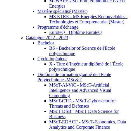
M2WAPE - M2 Eau, Pollution de l'Air et
Energies
Mastère spécialisé (Master)
MS ETRE - MS Energies Renouvelables :
Technologies et Entrepreneuriat (Master)
Programme d'échange
EuroteQ - Diplôme EuroteQ
Catalogue 2022 - 2023
Bachelor
BS - Bachelor of Science de l'Ecole
polytechnique
Cycle Ingénieur
X - Titre d’Ingénieur diplômé de l’École
polytechnique
Diplôme de formation gradué de l'Ecole
Polytechnique -MSc&T
MScT-AI-ViC - MScT-Artificial
Intelligence and Advanced Visual
Computing
MScT-CTD - MScT-Cybersecurity :
Threats and Defenses
MScT-DSB - MScT-Data Science for
Business
MScT-EDACF - MScT-Economics, Data
Analytics and Corporate Finance