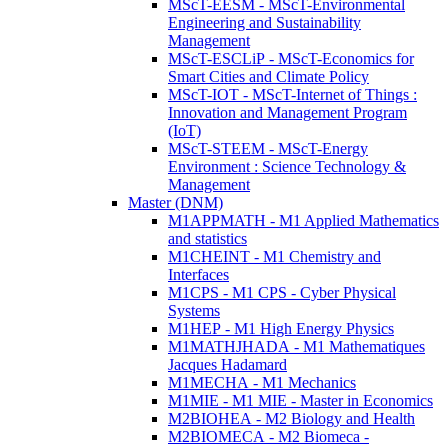
MScT-EESM - MScT-Environmental
Engineering and Sustainability
Management
MScT-ESCLiP - MScT-Economics for
Smart Cities and Climate Policy
MScT-IOT - MScT-Internet of Things :
Innovation and Management Program
(IoT)
MScT-STEEM - MScT-Energy
Environment : Science Technology &
Management
Master (DNM)
M1APPMATH - M1 Applied Mathematics
and statistics
M1CHEINT - M1 Chemistry and
Interfaces
M1CPS - M1 CPS - Cyber Physical
Systems
M1HEP - M1 High Energy Physics
M1MATHJHADA - M1 Mathematiques
Jacques Hadamard
M1MECHA - M1 Mechanics
M1MIE - M1 MIE - Master in Economics
M2BIOHEA - M2 Biology and Health
M2BIOMECA - M2 Biomeca -