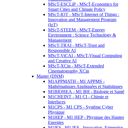
MScT-ESCLiP - MScT-Economics for
Smart Cities and Climate Policy
MScT-IOT - MScT-Internet of Things :
Innovation and Management Program
(IoT)
MScT-STEEM - MScT-Energy
Environment : Science Technology &
Management
MScT-TRAI - MScT-Trust and
Responsible AI
MScT-ViCAI - MScT-Visual Computing
and Creative AI
MScT-XCin - MScT-Extended
Cinematography XCin
Master (DNM)
M1APPMATH - M1 APPMS -
Mathématiques Appliquées et Statistiques
M1BIOHEA - M1 BH - Biologie et Santé
M1CHEINT - M1 CI - Chimie et
Interfaces
M1CPS - M1 CPS - Système Cyber
Physique
M1HEP - M1 HEP - Physique des Hautes
Energies
M1IES - M1 IES - Innovation, Entreprise