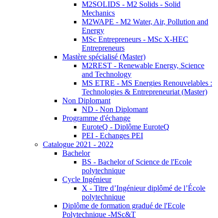
M2SOLIDS - M2 Solids - Solid
Mechanics
M2WAPE - M2 Water, Air, Pollution and
Energy
MSc Entrepreneurs - MSc X-HEC
Entrepreneurs
Mastère spécialisé (Master)
M2REST - Renewable Energy, Science
and Technology
MS ETRE - MS Energies Renouvelables :
Technologies & Entrepreneuriat (Master)
Non Diplomant
ND - Non Diplomant
Programme d'échange
EuroteQ - Diplôme EuroteQ
PEI - Echanges PEI
Catalogue 2021 - 2022
Bachelor
BS - Bachelor of Science de l'Ecole
polytechnique
Cycle Ingénieur
X - Titre d’Ingénieur diplômé de l’École
polytechnique
Diplôme de formation gradué de l'Ecole
Polytechnique -MSc&T