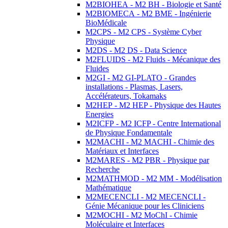
M2BIOHEA - M2 BH - Biologie et Santé
M2BIOMECA - M2 BME - Ingénierie
BioMédicale
M2CPS - M2 CPS - Système Cyber
Physique
M2DS - M2 DS - Data Science
M2FLUIDS - M2 Fluids - Mécanique des
Fluides
M2GI - M2 GI-PLATO - Grandes
installations - Plasmas, Lasers,
Accélérateurs, Tokamaks
M2HEP - M2 HEP - Physique des Hautes
Energies
M2ICFP - M2 ICFP - Centre International
de Physique Fondamentale
M2MACHI - M2 MACHI - Chimie des
Matériaux et Interfaces
M2MARES - M2 PBR - Physique par
Recherche
M2MATHMOD - M2 MM - Modélisation
Mathématique
M2MECENCLI - M2 MECENCLI -
Génie Mécanique pour les Cliniciens
M2MOCHI - M2 MoChI - Chimie
Moléculaire et Interfaces