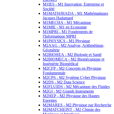
M1IES - M1 Innovation, Entreprise et
Société
M1MATHJHADA - M1 Mathématiques
Jacques Hadamard
M1MECHA - M1 Mécanique
M1MIE - M1 en Economie
M1MPRI - M1 Fondements de
l'Informatique MPRI
M1PHYSICS - M1 Physique
M2AAG - M2 Analyse, Arithmétique,
Géométrie
M2BIOHEA - M2 Biologie et Santé
M2BIOMECA - M2 Biomécanique et
Ingéniérie Biomédical
M2CFP - M2 Concepts en Physique
Fondamentale
M2CPS - M2 Système Cyber Physique
M2DS - M2 Data Science
M2FLUIDS - M2 Mécanique des Fluides
M2GI - M2 Grands Instruments
M2HEP - M2 Physique des Hautes
Energies
M2MARES - M2 Physique par Recherche
M2MATCHEINT - M2 Chimie des