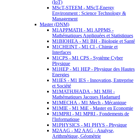
(IoT)
MScT-STEEM - MScT-Energy
Environment : Science Technology &
Management
Master (DNM)
M1APPMATH - M1 APPMS -
Mathématiques Appliquées et Statistiques
M1BIOHEA - M1 BH - Biologie et Santé
M1CHEINT - M1 CI - Chimie et
Interfaces
M1CPS - M1 CPS - Système Cyber
Physique
M1HEP - M1 HEP - Physique des Hautes
Energies
M1IES - M1 IES - Innovation, Entreprise
et Société
M1MATHJHADA - M1 MJH -
Mathématiques Jacques Hadamard
M1MECHA - M1 Mech - Mécanique
M1MIE - M1 MiE - Master en Economie
M1MPRI - M1 MPRI - Fondements de
l'Informatique
M1PHYSICS - M1 PHYS - Physique
M2AAG - M2 AAG - Analyse,
Arithmétique, Géométrie