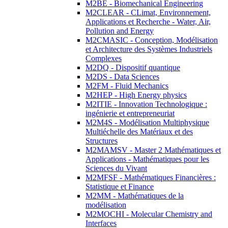
M2BE - Biomechanical Engineering
M2CLEAR - CLimat, Environnement,
Applications et Recherche - Water, Air,
Pollution and Energy
M2CMASIC - Conception, Modélisation
et Architecture des Systèmes Industriels
Complexes
M2DQ - Dispositif quantique
M2DS - Data Sciences
M2FM - Fluid Mechanics
M2HEP - High Energy physics
M2ITIE - Innovation Technologique :
ingénierie et entrepreneuriat
M2M4S - Modélisation Multiphysique
Multiéchelle des Matériaux et des
Structures
M2MAMSV - Master 2 Mathématiques et
Applications - Mathématiques pour les
Sciences du Vivant
M2MFSF - Mathématiques Financières :
Statistique et Finance
M2MM - Mathématiques de la
modélisation
M2MOCHI - Molecular Chemistry and
Interfaces