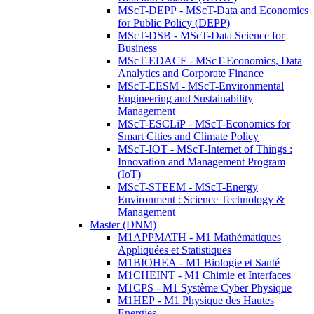
MScT-DEPP - MScT-Data and Economics
for Public Policy (DEPP)
MScT-DSB - MScT-Data Science for
Business
MScT-EDACF - MScT-Economics, Data
Analytics and Corporate Finance
MScT-EESM - MScT-Environmental
Engineering and Sustainability
Management
MScT-ESCLiP - MScT-Economics for
Smart Cities and Climate Policy
MScT-IOT - MScT-Internet of Things :
Innovation and Management Program
(IoT)
MScT-STEEM - MScT-Energy
Environment : Science Technology &
Management
Master (DNM)
M1APPMATH - M1 Mathématiques
Appliquées et Statistiques
M1BIOHEA - M1 Biologie et Santé
M1CHEINT - M1 Chimie et Interfaces
M1CPS - M1 Système Cyber Physique
M1HEP - M1 Physique des Hautes
Energies