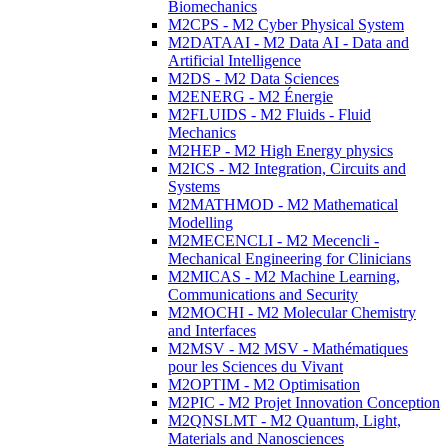
Biomechanics
M2CPS - M2 Cyber Physical System
M2DATAAI - M2 Data AI - Data and
Artificial Intelligence
M2DS - M2 Data Sciences
M2ENERG - M2 Énergie
M2FLUIDS - M2 Fluids - Fluid
Mechanics
M2HEP - M2 High Energy physics
M2ICS - M2 Integration, Circuits and
Systems
M2MATHMOD - M2 Mathematical
Modelling
M2MECENCLI - M2 Mecencli -
Mechanical Engineering for Clinicians
M2MICAS - M2 Machine Learning,
Communications and Security
M2MOCHI - M2 Molecular Chemistry
and Interfaces
M2MSV - M2 MSV - Mathématiques
pour les Sciences du Vivant
M2OPTIM - M2 Optimisation
M2PIC - M2 Projet Innovation Conception
M2QNSLMT - M2 Quantum, Light,
Materials and Nanosciences