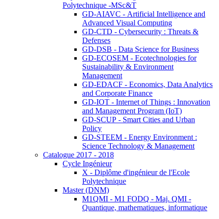
Polytechnique -MSc&T
GD-AIAVC - Artificial Intelligence and
Advanced Visual Computing
GD-CTD - Cybersecurity : Threats &
Defenses
GD-DSB - Data Science for Business
GD-ECOSEM - Ecotechnologies for
Sustainability & Environment
Management
GD-EDACF - Economics, Data Analytics
and Corporate Finance
GD-IOT - Internet of Things : Innovation
and Management Program (IoT)
GD-SCUP - Smart Cities and Urban
Policy
GD-STEEM - Energy Environment :
Science Technology & Management
Catalogue 2017 - 2018
Cycle Ingénieur
X - Diplôme d'ingénieur de l'Ecole
Polytechnique
Master (DNM)
M1QMI - M1 FODQ - Maj. QMI -
Quantique, mathematiques, informatique