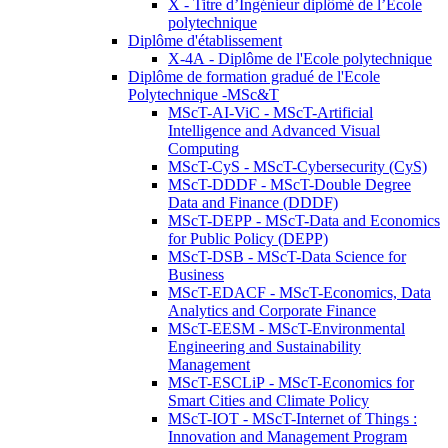
X - Titre d’Ingénieur diplômé de l’École
polytechnique
Diplôme d'établissement
X-4A - Diplôme de l'Ecole polytechnique
Diplôme de formation gradué de l'Ecole
Polytechnique -MSc&T
MScT-AI-ViC - MScT-Artificial
Intelligence and Advanced Visual
Computing
MScT-CyS - MScT-Cybersecurity (CyS)
MScT-DDDF - MScT-Double Degree
Data and Finance (DDDF)
MScT-DEPP - MScT-Data and Economics
for Public Policy (DEPP)
MScT-DSB - MScT-Data Science for
Business
MScT-EDACF - MScT-Economics, Data
Analytics and Corporate Finance
MScT-EESM - MScT-Environmental
Engineering and Sustainability
Management
MScT-ESCLiP - MScT-Economics for
Smart Cities and Climate Policy
MScT-IOT - MScT-Internet of Things :
Innovation and Management Program