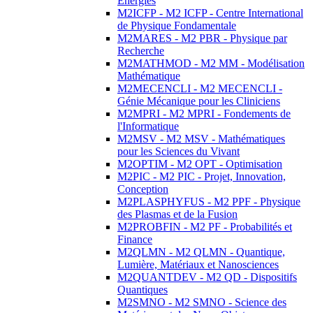
Energies
M2ICFP - M2 ICFP - Centre International
de Physique Fondamentale
M2MARES - M2 PBR - Physique par
Recherche
M2MATHMOD - M2 MM - Modélisation
Mathématique
M2MECENCLI - M2 MECENCLI -
Génie Mécanique pour les Cliniciens
M2MPRI - M2 MPRI - Fondements de
l'Informatique
M2MSV - M2 MSV - Mathématiques
pour les Sciences du Vivant
M2OPTIM - M2 OPT - Optimisation
M2PIC - M2 PIC - Projet, Innovation,
Conception
M2PLASPHYFUS - M2 PPF - Physique
des Plasmas et de la Fusion
M2PROBFIN - M2 PF - Probabilités et
Finance
M2QLMN - M2 QLMN - Quantique,
Lumière, Matériaux et Nanosciences
M2QUANTDEV - M2 QD - Dispositifs
Quantiques
M2SMNO - M2 SMNO - Science des