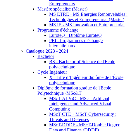
Entrepreneurs
Mastère spécialisé (Master)
MS ETRE - MS Energies Renouvelables :
Technologies et Entrepreneuriat (Master)
MS IE - MS Innovation et Entreprenariat
Programme d'échange
EuroteQ - Diplôme EuroteQ
PEI - Programmes d'échange
internationaux
Catalogue 2023 - 2024
Bachelor
BS - Bachelor of Science de l'Ecole
polytechnique
Cycle Ingénieur
X - Titre d’Ingénieur diplômé de l’École
polytechnique
Diplôme de formation gradué de l'Ecole
Polytechnique -MSc&T
MScT-AI-ViC - MScT-Artificial
Intelligence and Advanced Visual
Computing
MScT-CTD - MScT-Cybersecurity :
Threats and Defenses
MScT-DDDF - MScT-Double Degree
Data and Finance (DDDF)