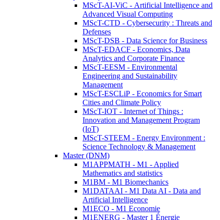
MScT-AI-ViC - Artificial Intelligence and
Advanced Visual Computing
MScT-CTD - Cybersecurity : Threats and
Defenses
MScT-DSB - Data Science for Business
MScT-EDACF - Economics, Data
Analytics and Corporate Finance
MScT-EESM - Environmental
Engineering and Sustainability
Management
MScT-ESCLiP - Economics for Smart
Cities and Climate Policy
MScT-IOT - Internet of Things :
Innovation and Management Program
(IoT)
MScT-STEEM - Energy Environment :
Science Technology & Management
Master (DNM)
M1APPMATH - M1 - Applied
Mathematics and statistics
M1BM - M1 Biomechanics
M1DATAAI - M1 Data AI - Data and
Artificial Intelligence
M1ECO - M1 Economie
M1ENERG - Master 1 Énergie