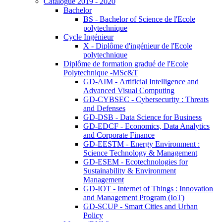
Catalogue 2019 - 2020
Bachelor
BS - Bachelor of Science de l'Ecole
polytechnique
Cycle Ingénieur
X - Diplôme d'ingénieur de l'Ecole
polytechnique
Diplôme de formation gradué de l'Ecole
Polytechnique -MSc&T
GD-AIM - Artificial Intelligence and
Advanced Visual Computing
GD-CYBSEC - Cybersecurity : Threats
and Defenses
GD-DSB - Data Science for Business
GD-EDCF - Economics, Data Analytics
and Corporate Finance
GD-EESTM - Energy Environment :
Science Technology & Management
GD-ESEM - Ecotechnologies for
Sustainability & Environment
Management
GD-IOT - Internet of Things : Innovation
and Management Program (IoT)
GD-SCUP - Smart Cities and Urban
Policy