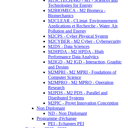
M1SCTECHNRJ - M1 - Sciences and
Technologies for Energy
M2BIOMECA - M2 Biomeca -
Biomechanics
M2CLEAR - CLimat, Environnement,
Applications et Recherche - Water, Air,
Pollution and Energy
M2CPS - Cyber Physical System
M2CYBER - M2 Cyber - Cybersecurity
M2DS - Data Sciences
M2HPDA - M2 HPDA - High
Performance Data Analytics
M2IGD - M2 IGD - Interaction, Graphic
and Design
M2MPRI - M2 MPRI - Foudations of
Computer Science
M2MPRO - M2 MPRO - Operation
Research
M2PDS - M2 PDS - Parallel and
Distributed Systems
M2PIC - Projet Innovation Conception
Non Diplomant
ND - Non Diplomant
Programme d'échange
PEI - Echanges PEI