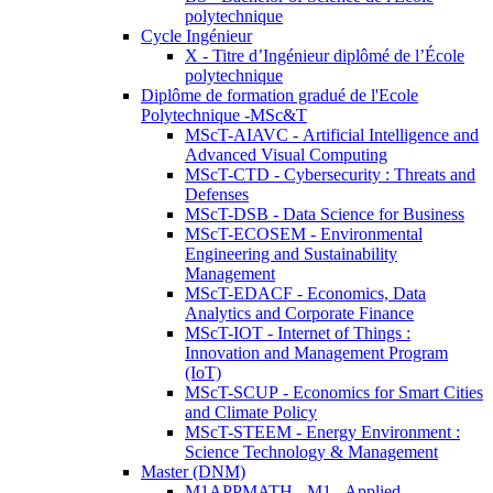
polytechnique
Cycle Ingénieur
X - Titre d’Ingénieur diplômé de l’École
polytechnique
Diplôme de formation gradué de l'Ecole
Polytechnique -MSc&T
MScT-AIAVC - Artificial Intelligence and
Advanced Visual Computing
MScT-CTD - Cybersecurity : Threats and
Defenses
MScT-DSB - Data Science for Business
MScT-ECOSEM - Environmental
Engineering and Sustainability
Management
MScT-EDACF - Economics, Data
Analytics and Corporate Finance
MScT-IOT - Internet of Things :
Innovation and Management Program
(IoT)
MScT-SCUP - Economics for Smart Cities
and Climate Policy
MScT-STEEM - Energy Environment :
Science Technology & Management
Master (DNM)
M1APPMATH - M1 - Applied