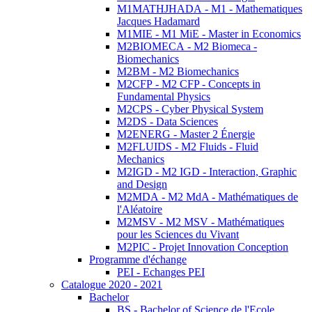
M1MATHJHADA - M1 - Mathematiques
Jacques Hadamard
M1MIE - M1 MiE - Master in Economics
M2BIOMECA - M2 Biomeca -
Biomechanics
M2BM - M2 Biomechanics
M2CFP - M2 CFP - Concepts in
Fundamental Physics
M2CPS - Cyber Physical System
M2DS - Data Sciences
M2ENERG - Master 2 Énergie
M2FLUIDS - M2 Fluids - Fluid
Mechanics
M2IGD - M2 IGD - Interaction, Graphic
and Design
M2MDA - M2 MdA - Mathématiques de
l'Aléatoire
M2MSV - M2 MSV - Mathématiques
pour les Sciences du Vivant
M2PIC - Projet Innovation Conception
Programme d'échange
PEI - Echanges PEI
Catalogue 2020 - 2021
Bachelor
BS - Bachelor of Science de l'Ecole