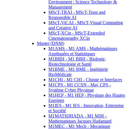
Environment : Science Technology &
Management
MScT-TRAI - MScT-Trust and
Responsible AI
MScT-ViCAI - MScT-Visual Computing
and Creative AI
MScT-XCin - MScT-Extended
Cinematography XCin
Master (DNM)
M1AMS - M1 AMS - Mathématiques
Appliquées et Statistiques
M1BBH - M1 BBH - Biologie,
Biotechnologie et Santé
M1BME - M1 BME - Ingénierie
BioMédicale
M1CHI - M1 CHI - Chimie et Interfaces
M1CPS - M1 CCSN - Maj. CPS -
Système Cyber Physique
M1HEP - M1 HEP - Physique des Hautes
Energies
M1IES - M1 IES - Innovation, Entreprise
et Société
M1MATHJHADA - M1 MJH -
Mathematiques Jacques Hadamard
M1MEC - M1 Mech - Mecanique