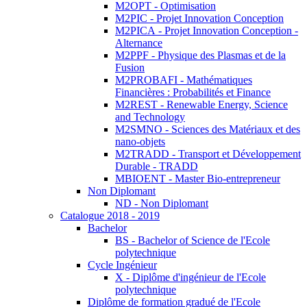
M2OPT - Optimisation
M2PIC - Projet Innovation Conception
M2PICA - Projet Innovation Conception -
Alternance
M2PPF - Physique des Plasmas et de la
Fusion
M2PROBAFI - Mathématiques
Financières : Probabilités et Finance
M2REST - Renewable Energy, Science
and Technology
M2SMNO - Sciences des Matériaux et des
nano-objets
M2TRADD - Transport et Développement
Durable - TRADD
MBIOENT - Master Bio-entrepreneur
Non Diplomant
ND - Non Diplomant
Catalogue 2018 - 2019
Bachelor
BS - Bachelor of Science de l'Ecole
polytechnique
Cycle Ingénieur
X - Diplôme d'ingénieur de l'Ecole
polytechnique
Diplôme de formation gradué de l'Ecole