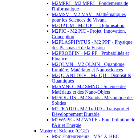
M2MPRI - M2 MPRI - Fondements de
l'Informatique
M2MSV - M2 MSV - Mathématiques
pour les Sciences du Vivant
M2OPTIM - M2 OPT - Optimisation
M2PIC - M2 PIC - Projet, Innovation,
Conception
M2PLASPHYFUS - M2 PPF - Physique
des Plasmas et de la Fusion
M2PROBFIN - M2 PF - Probabilités et
Finance
M2QLMN - M2 QLMN - Quantique,
Lumière, Matériaux et Nanosciences
M2QUANTDEV - M2 QD - Dispositifs
Quantiques
M2SMNO - M2 SMNO - Science des
Matériaux et des Nano-Objets
M2SOLIDS - M2 Solids - Mécanique des
Solides
M2TRADD - M2 TraDD - Transport et
Développement Durable
M2WAPE - M2 WAPE - Eau, Pollution de
l'Air et Energie
Master of Science (CGE)
MSc Entrepreneurs - MSc X-HEC