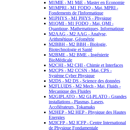
M1MIE - M1 MiE - Master en Economie
M1MPRI - M1 FODQ - Maj. MPRI -
Fondements de l'Informatique
M1PHYS - M1 PHYS - Physique
M1QMI - M1 FODQ - Maj. QMI -
Quantique, Mathematiques, Informatique
M2AAG - M2 AAG - Analyse,
Arithmétique, Géométrie
M2BBH - M2 BBH - Biologie,
Biotechnologie et Santé
M2BME - M2 BME - Ingénierie
BioMédicale
M2CHI - M2 CHI - Chimie et Interfaces
M2CPS - M2 CCSN - Maj. CPS -
Système Cyber Physique
M2DS - M2 DS - Science des données
M2FLUIDS - M2 Mech - Maj. Fluids -
Mecanique des Fluides
M2GIPLATO - M2 GI-PLATO - Grandes
installations - Plasmas, Lasers,
Accélérateurs, Tokamaks
M2HEP - M2 HEP - Physique des Hautes
Energies
M2ICFP - M2 ICFP - Centre International
de Physique Fondamentale