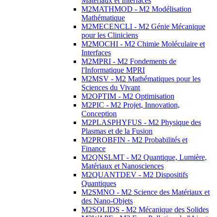
Matériaux et Interfaces
M2MATHMOD - M2 Modélisation
Mathématique
M2MECENCLI - M2 Génie Mécanique
pour les Cliniciens
M2MOCHI - M2 Chimie Moléculaire et
Interfaces
M2MPRI - M2 Fondements de
l'Informatique MPRI
M2MSV - M2 Mathématiques pour les
Sciences du Vivant
M2OPTIM - M2 Optimisation
M2PIC - M2 Projet, Innovation,
Conception
M2PLASPHYFUS - M2 Physique des
Plasmas et de la Fusion
M2PROBFIN - M2 Probabilités et
Finance
M2QNSLMT - M2 Quantique, Lumière,
Matériaux et Nanosciences
M2QUANTDEV - M2 Dispositifs
Quantiques
M2SMNO - M2 Science des Matériaux et
des Nano-Objets
M2SOLIDS - M2 Mécanique des Solides