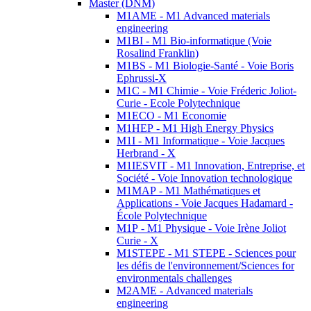
Master (DNM)
M1AME - M1 Advanced materials
engineering
M1BI - M1 Bio-informatique (Voie
Rosalind Franklin)
M1BS - M1 Biologie-Santé - Voie Boris
Ephrussi-X
M1C - M1 Chimie - Voie Fréderic Joliot-
Curie - Ecole Polytechnique
M1ECO - M1 Economie
M1HEP - M1 High Energy Physics
M1I - M1 Informatique - Voie Jacques
Herbrand - X
M1IESVIT - M1 Innovation, Entreprise, et
Société - Voie Innovation technologique
M1MAP - M1 Mathématiques et
Applications - Voie Jacques Hadamard -
École Polytechnique
M1P - M1 Physique - Voie Irène Joliot
Curie - X
M1STEPE - M1 STEPE - Sciences pour
les défis de l'environnement/Sciences for
environmentals challenges
M2AME - Advanced materials
engineering