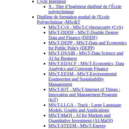
Cycle Ingénieur
X - Titre d’Ingénieur diplômé de l’École
polytechnique
Diplôme de formation gradué de l'Ecole
Polytechnique -MSc&T
MScT-CyS - MScT-Cybersecurity (CyS)
MScT-DDDF - MScT-Double Degree
Data and Finance (DDDF)
MScT-DEPP - MScT-Data and Economics
for Public Policy (DEPP)
MScT-DSAIB - MScT-Data Science and
AI for Business
MScT-EDACF - MScT-Economics, Data
Analytics and Corporate Finance
MScT-EESM - MScT-Environmental
Engineering and Sustainability
Management
MScT-IOT - MScT-Internet of Things :
Innovation and Management Program
(IoT)
MScT-LLGA - Track : Large Language
Models, Graphs and Applications
MScT-MaQI - AI for Markets and
Quantitative Investment (AI-MaQI)
MScT-STEEM - MScT-Energy