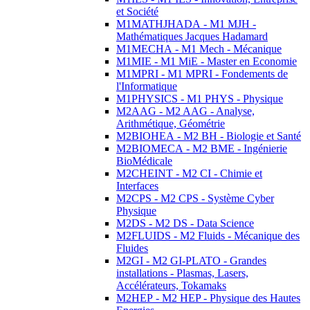
et Société
M1MATHJHADA - M1 MJH -
Mathématiques Jacques Hadamard
M1MECHA - M1 Mech - Mécanique
M1MIE - M1 MiE - Master en Economie
M1MPRI - M1 MPRI - Fondements de
l'Informatique
M1PHYSICS - M1 PHYS - Physique
M2AAG - M2 AAG - Analyse,
Arithmétique, Géométrie
M2BIOHEA - M2 BH - Biologie et Santé
M2BIOMECA - M2 BME - Ingénierie
BioMédicale
M2CHEINT - M2 CI - Chimie et
Interfaces
M2CPS - M2 CPS - Système Cyber
Physique
M2DS - M2 DS - Data Science
M2FLUIDS - M2 Fluids - Mécanique des
Fluides
M2GI - M2 GI-PLATO - Grandes
installations - Plasmas, Lasers,
Accélérateurs, Tokamaks
M2HEP - M2 HEP - Physique des Hautes