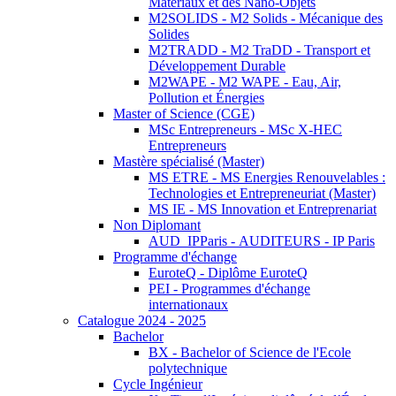
Matériaux et des Nano-Objets
M2SOLIDS - M2 Solids - Mécanique des
Solides
M2TRADD - M2 TraDD - Transport et
Développement Durable
M2WAPE - M2 WAPE - Eau, Air,
Pollution et Énergies
Master of Science (CGE)
MSc Entrepreneurs - MSc X-HEC
Entrepreneurs
Mastère spécialisé (Master)
MS ETRE - MS Energies Renouvelables :
Technologies et Entrepreneuriat (Master)
MS IE - MS Innovation et Entreprenariat
Non Diplomant
AUD_IPParis - AUDITEURS - IP Paris
Programme d'échange
EuroteQ - Diplôme EuroteQ
PEI - Programmes d'échange
internationaux
Catalogue 2024 - 2025
Bachelor
BX - Bachelor of Science de l'Ecole
polytechnique
Cycle Ingénieur