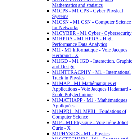
Mathematics and statistics
M1CPS - M1 CPS - Cyber Physical
Systems
M1CSN - M1 CSN - Computer Science
for Networks
M1CYBER - M1 Cyber - Cybersecurity
M1HPDA - M1 HPDA - High
Performance Data Analytics
M1I - M1 Informatique - Voie Jacques
Herbrand - X
M1IGD - M1 IGD - Interaction, Graphic
and Design
M1INTTRACPHY - M1 - International
Track in Physics
M1MAP - M1 Mathématiques et
Applications - Voie Jacques Hadamard -
École Polytechnique
M1MATHAPP - M1 - Mathématiques
Appliquées
M1MPRI - M1 MPRI - Foudations of
Computer Science
M1P - M1 Physique - Voie Irène Joliot
Curie - X
M1PHYSICS - M1 - Physics