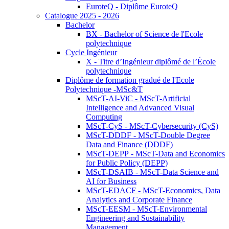
EuroteQ - Diplôme EuroteQ
Catalogue 2025 - 2026
Bachelor
BX - Bachelor of Science de l'Ecole
polytechnique
Cycle Ingénieur
X - Titre d’Ingénieur diplômé de l’École
polytechnique
Diplôme de formation gradué de l'Ecole
Polytechnique -MSc&T
MScT-AI-ViC - MScT-Artificial
Intelligence and Advanced Visual
Computing
MScT-CyS - MScT-Cybersecurity (CyS)
MScT-DDDF - MScT-Double Degree
Data and Finance (DDDF)
MScT-DEPP - MScT-Data and Economics
for Public Policy (DEPP)
MScT-DSAIB - MScT-Data Science and
AI for Business
MScT-EDACF - MScT-Economics, Data
Analytics and Corporate Finance
MScT-EESM - MScT-Environmental
Engineering and Sustainability
Management