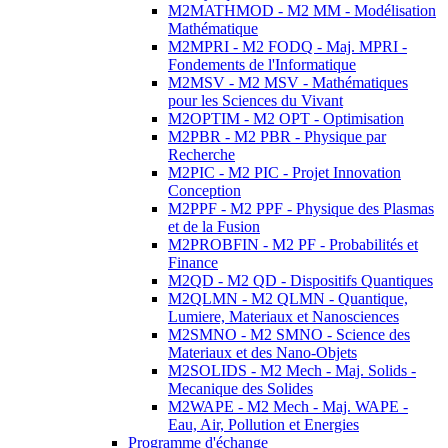
M2MATHMOD - M2 MM - Modélisation
Mathématique
M2MPRI - M2 FODQ - Maj. MPRI -
Fondements de l'Informatique
M2MSV - M2 MSV - Mathématiques
pour les Sciences du Vivant
M2OPTIM - M2 OPT - Optimisation
M2PBR - M2 PBR - Physique par
Recherche
M2PIC - M2 PIC - Projet Innovation
Conception
M2PPF - M2 PPF - Physique des Plasmas
et de la Fusion
M2PROBFIN - M2 PF - Probabilités et
Finance
M2QD - M2 QD - Dispositifs Quantiques
M2QLMN - M2 QLMN - Quantique,
Lumiere, Materiaux et Nanosciences
M2SMNO - M2 SMNO - Science des
Materiaux et des Nano-Objets
M2SOLIDS - M2 Mech - Maj. Solids -
Mecanique des Solides
M2WAPE - M2 Mech - Maj. WAPE -
Eau, Air, Pollution et Energies
Programme d'échange