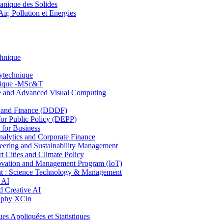
nique des Solides
, Pollution et Energies
chnique
lytechnique
hnique -MSc&T
ce and Advanced Visual Computing
and Finance (DDDF)
r Public Policy (DEPP)
for Business
ytics and Corporate Finance
ring and Sustainability Management
Cities and Climate Policy
ovation and Management Program (IoT)
: Science Technology & Management
 AI
 Creative AI
aphy XCin
ppliquées et Statistiques