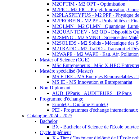
M2OPTIM - M2 OPT - Optimisation
M2PIC - M2 PIC - Projet, Innovation, Conc
M2PLASPHYFUS - M2 PPF - Physique des P
M2PROBFIN - M2 PF - Probabilités et Fin
M2QLMN - M2 QLMN - Quantique, Lumière
M2QUANTDEV - M2 QD - Dispositifs Qua
M2SMNO - M2 SMNO - Science des Matéri
M2SOLIDS - M2 Solids - Mécanique des So
M2TRADD - M2 TraDD - Transport et Dév
M2WAPE - M2 WAPE - Eau, Air, Pollution 
Master of Science (CGE)
MSc Entrepreneurs - MSc X-HEC Entrepre
Mastère spécialisé (Master)
MS ETRE - MS Energies Renouvelables : Tec
MS IE - MS Innovation et Entreprenariat
Non Diplomant
AUD_IPParis - AUDITEURS - IP Paris
Programme d'échange
EuroteQ - Diplôme EuroteQ
PEI - Programmes d'échange internationaux
Catalogue 2024 - 2025
Bachelor
BX - Bachelor of Science de l'Ecole polyte
Cycle Ingénieur
X - Titre d’Ingénieur diplômé de l’École po