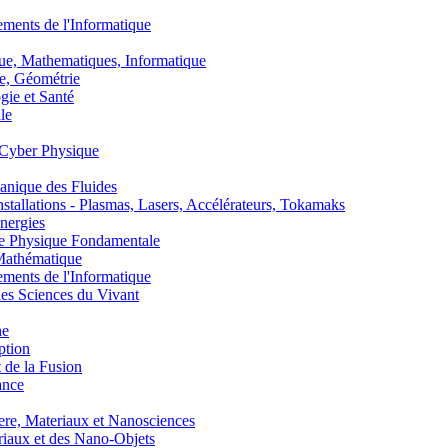
nts de l'Informatique
, Mathematiques, Informatique
, Géométrie
ie et Santé
le
Cyber Physique
nique des Fluides
lations - Plasmas, Lasers, Accélérateurs, Tokamaks
nergies
de Physique Fondamentale
athématique
nts de l'Informatique
s Sciences du Vivant
he
ption
 de la Fusion
ance
, Materiaux et Nanosciences
aux et des Nano-Objets