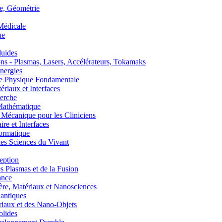
, Géométrie
édicale
ue
uides
s - Plasmas, Lasers, Accélérateurs, Tokamaks
nergies
de Physique Fondamentale
aux et Interfaces
erche
athématique
anique pour les Cliniciens
 et Interfaces
ormatique
s Sciences du Vivant
eption
lasmas et de la Fusion
ance
, Matériaux et Nanosciences
ntiques
aux et des Nano-Objets
lides