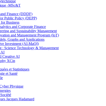
lytechnique
hnique -MSc&T
and Finance (DDDF)
r Public Policy (DEPP)
for Business
ytics and Corporate Finance
ring and Sustainability Management
ovation and Management Program (IoT)
ls, Graphs and Applications
ive Investment (AI-MaQI)
: Science Technology & Management
 AI
 Creative AI
aphy XCin
es et Statistiques
ie et Santé
le
Cyber Physique
nergies
 Société
es Jacques Hadamard