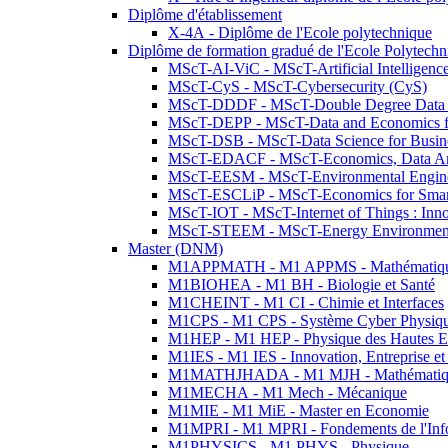
Diplôme d'établissement
X-4A - Diplôme de l'Ecole polytechnique
Diplôme de formation gradué de l'Ecole Polytec
MScT-AI-ViC - MScT-Artificial Intelligen
MScT-CyS - MScT-Cybersecurity (CyS)
MScT-DDDF - MScT-Double Degree Data 
MScT-DEPP - MScT-Data and Economics fo
MScT-DSB - MScT-Data Science for Busin
MScT-EDACF - MScT-Economics, Data Anal
MScT-EESM - MScT-Environmental Enginee
MScT-ESCLiP - MScT-Economics for Smart 
MScT-IOT - MScT-Internet of Things : Inn
MScT-STEEM - MScT-Energy Environment 
Master (DNM)
M1APPMATH - M1 APPMS - Mathématiques A
M1BIOHEA - M1 BH - Biologie et Santé
M1CHEINT - M1 CI - Chimie et Interfaces
M1CPS - M1 CPS - Système Cyber Physiq
M1HEP - M1 HEP - Physique des Hautes E
M1IES - M1 IES - Innovation, Entreprise et
M1MATHJHADA - M1 MJH - Mathématiqu
M1MECHA - M1 Mech - Mécanique
M1MIE - M1 MiE - Master en Economie
M1MPRI - M1 MPRI - Fondements de l'Inf
M1PHYSICS - M1 PHYS - Physique