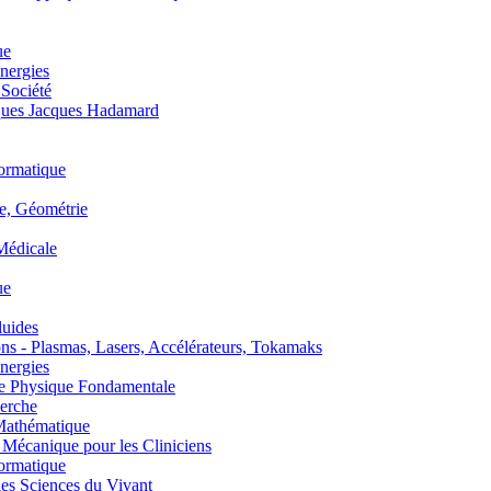
ue
nergies
 Société
es Jacques Hadamard
ormatique
, Géométrie
édicale
ue
uides
s - Plasmas, Lasers, Accélérateurs, Tokamaks
nergies
de Physique Fondamentale
erche
athématique
anique pour les Cliniciens
ormatique
s Sciences du Vivant