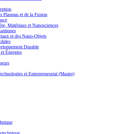
eption
lasmas et de la Fusion
ance
, Matériaux et Nanosciences
ntiques
aux et des Nano-Objets
lides
eloppement Durable
et Énergies
neurs
hnologies et Entrepreneuriat (Master)
chnique
lytechnique