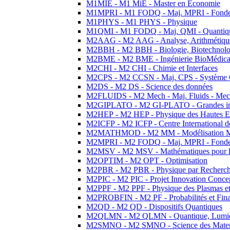
M1MIE - M1 MiE - Master en Economie
M1MPRI - M1 FODQ - Maj. MPRI - Fondeme
M1PHYS - M1 PHYS - Physique
M1QMI - M1 FODQ - Maj. QMI - Quantique
M2AAG - M2 AAG - Analyse, Arithmétique
M2BBH - M2 BBH - Biologie, Biotechnolog
M2BME - M2 BME - Ingénierie BioMédica
M2CHI - M2 CHI - Chimie et Interfaces
M2CPS - M2 CCSN - Maj. CPS - Système 
M2DS - M2 DS - Science des données
M2FLUIDS - M2 Mech - Maj. Fluids - Meca
M2GIPLATO - M2 GI-PLATO - Grandes instal
M2HEP - M2 HEP - Physique des Hautes E
M2ICFP - M2 ICFP - Centre International 
M2MATHMOD - M2 MM - Modélisation M
M2MPRI - M2 FODQ - Maj. MPRI - Fondeme
M2MSV - M2 MSV - Mathématiques pour le
M2OPTIM - M2 OPT - Optimisation
M2PBR - M2 PBR - Physique par Recherc
M2PIC - M2 PIC - Projet Innovation Conce
M2PPF - M2 PPF - Physique des Plasmas et
M2PROBFIN - M2 PF - Probabilités et Fin
M2QD - M2 QD - Dispositifs Quantiques
M2QLMN - M2 QLMN - Quantique, Lumiere
M2SMNO - M2 SMNO - Science des Materi