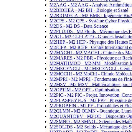
M2AAG - M2 AAG - Analyse, Arithmétique
M2BIOHEA - M2 BH - Biologie et Santé
M2BIOMECA - M2 BME - Ingénierie BioM
M2CPS - M2 CPS - Système Cyber Physiq
M2DS - M2 DS - Data Science
M2FLUIDS - M2 Fluids - Mécanique des Fl
M2GI - M2 GI-PLATO - Grandes installation
M2HEP - M2 HEP - Physique des Hautes E
M2ICFP - M2 ICFP - Centre International 
M2MACHI - M2 MACHI - Chimie des Matéri
M2MARES - M2 PBR - Physique par Rech
M2MATHMOD - M2 MM - Modélisation M
M2MECENCLI - M2 MECENCLI - Génie Méc
M2MOCHI - M2 MoChI - Chimie Moléculaire
M2MPRI - M2 MPRI - Fondements de l'Inf
M2MSV - M2 MSV - Mathématiques pour le
M2OPTIM - M2 OPT - Optimisation
M2PIC - M2 PIC - Projet, Innovation, Conc
M2PLASPHYFUS - M2 PPF - Physique des P
M2PROBFIN - M2 PF - Probabilités et Fin
M2QLMN - M2 QLMN - Quantique, Lumière
M2QUANTDEV - M2 QD - Dispositifs Qua
M2SMNO - M2 SMNO - Science des Matéri
M2SOLIDS - M2 Solids - Mécanique des So