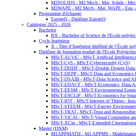
M2SOLIDS - M2 Mech - Maj. Solids - Meca
M2WAPE - M2 Mech - Maj. WAPE - Eau, Air
Programme d'échange
EuroteQ - Diplôme EuroteQ
Catalogue 2025 - 2026
Bachelor
BX - Bachelor of Science de l'Ecole polyte
Cycle Ingénieur
X - Titre d’Ingénieur diplômé de l’École po
Diplôme de formation gradué de l'Ecole Polytec
MScT-AI-ViC - MScT-Artificial Intelligen
MScT-CyS - MScT-Cybersecurity (CyS)
MScT-DDDF - MScT-Double Degree Data 
MScT-DEPP - MScT-Data and Economics fo
MScT-DSAIB - MScT-Data Science and AI 
MScT-EDACF - MScT-Economics, Data Anal
MScT-EESM - MScT-Environmental Enginee
MScT-ESCLiP - MScT-Economics for Smart 
MScT-IOT - MScT-Internet of Things : Inn
MScT-STEEM - MScT-Energy Environment 
MScT-TRAI - MScT-Trust and Responsible
MScT-ViCAI - MScT-Visual Computing and
MScT-XCin - MScT-Extended Cinematogr
Master (DNM)
M1APPMATH - M1 APPMS - Mathématiques A