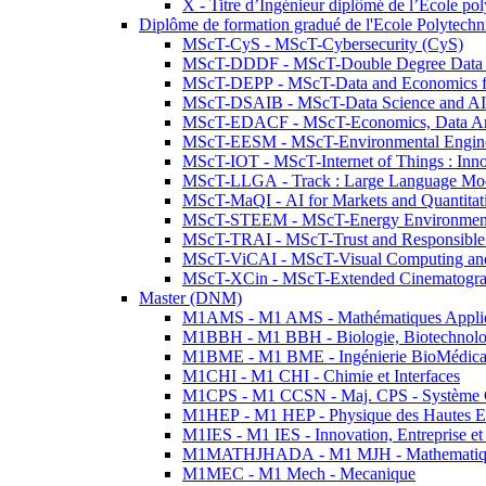
X - Titre d’Ingénieur diplômé de l’École po
Diplôme de formation gradué de l'Ecole Polytec
MScT-CyS - MScT-Cybersecurity (CyS)
MScT-DDDF - MScT-Double Degree Data 
MScT-DEPP - MScT-Data and Economics fo
MScT-DSAIB - MScT-Data Science and AI 
MScT-EDACF - MScT-Economics, Data Anal
MScT-EESM - MScT-Environmental Enginee
MScT-IOT - MScT-Internet of Things : Inn
MScT-LLGA - Track : Large Language Mode
MScT-MaQI - AI for Markets and Quantitat
MScT-STEEM - MScT-Energy Environment 
MScT-TRAI - MScT-Trust and Responsible
MScT-ViCAI - MScT-Visual Computing and
MScT-XCin - MScT-Extended Cinematogr
Master (DNM)
M1AMS - M1 AMS - Mathématiques Appliqué
M1BBH - M1 BBH - Biologie, Biotechnolog
M1BME - M1 BME - Ingénierie BioMédica
M1CHI - M1 CHI - Chimie et Interfaces
M1CPS - M1 CCSN - Maj. CPS - Système 
M1HEP - M1 HEP - Physique des Hautes E
M1IES - M1 IES - Innovation, Entreprise et
M1MATHJHADA - M1 MJH - Mathematiqu
M1MEC - M1 Mech - Mecanique