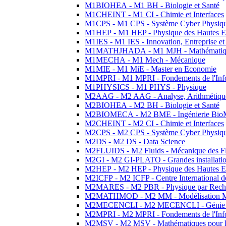
M1BIOHEA - M1 BH - Biologie et Santé
M1CHEINT - M1 CI - Chimie et Interfaces
M1CPS - M1 CPS - Système Cyber Physiq
M1HEP - M1 HEP - Physique des Hautes E
M1IES - M1 IES - Innovation, Entreprise et
M1MATHJHADA - M1 MJH - Mathématiqu
M1MECHA - M1 Mech - Mécanique
M1MIE - M1 MiE - Master en Economie
M1MPRI - M1 MPRI - Fondements de l'Inf
M1PHYSICS - M1 PHYS - Physique
M2AAG - M2 AAG - Analyse, Arithmétique
M2BIOHEA - M2 BH - Biologie et Santé
M2BIOMECA - M2 BME - Ingénierie BioM
M2CHEINT - M2 CI - Chimie et Interfaces
M2CPS - M2 CPS - Système Cyber Physiq
M2DS - M2 DS - Data Science
M2FLUIDS - M2 Fluids - Mécanique des Fl
M2GI - M2 GI-PLATO - Grandes installation
M2HEP - M2 HEP - Physique des Hautes E
M2ICFP - M2 ICFP - Centre International 
M2MARES - M2 PBR - Physique par Rech
M2MATHMOD - M2 MM - Modélisation M
M2MECENCLI - M2 MECENCLI - Génie Méc
M2MPRI - M2 MPRI - Fondements de l'Inf
M2MSV - M2 MSV - Mathématiques pour le