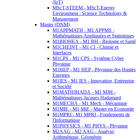
(IoT)
MScT-STEEM - MScT-Energy
Environment : Science Technology &
Management
Master (DNM)
M1APPMATH - M1 APPMS -
Mathématiques Appliquées et Statistiques
M1BIOHEA - M1 BH - Biologie et Santé
M1CHEINT - M1 CI - Chimie et
Interfaces
M1CPS - M1 CPS - Système Cyber
Physique
M1HEP - M1 HEP - Physique des Hautes
Energies
M1IES - M1 IES - Innovation, Entreprise
et Société
M1MATHJHADA - M1 MJH -
Mathématiques Jacques Hadamard
M1MECHA - M1 Mech - Mécanique
M1MIE - M1 MiE - Master en Economie
M1MPRI - M1 MPRI - Fondements de
l'Informatique
M1PHYSICS - M1 PHYS - Physique
M2AAG - M2 AAG - Analyse,
Arithmétique, Géométrie