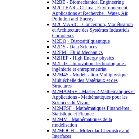
M2BE - Biomechanical Engineering
M2CLEAR - CLimat, Environnement,
Applications et Recherche - Water, Air,
Pollution and Energy
M2CMASIC - Conception, Modélisation
et Architecture des Systèmes Industriels
Complexes
M2DQ - Dispositif quantique
M2DS - Data Sciences
M2FM - Fluid Mechanics
M2HEP - High Energy physics
M2ITIE - Innovation Technologique :
ingénierie et entrepreneuriat
M2M4S - Modélisation Multiphysique
Multiéchelle des Matériaux et des
Structures
M2MAMSV - Master 2 Mathématiques et
Applications - Mathématiques pour les
Sciences du Vivant
M2MFSF - Mathématiques Financières :
Statistique et Finance
M2MM - Mathématiques de la
modélisation
M2MOCHI - Molecular Chemistry and
Interfaces