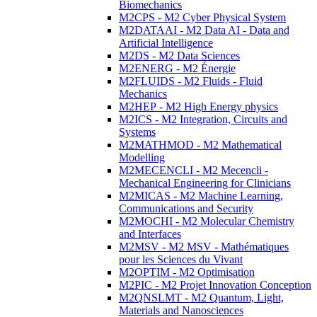
Biomechanics
M2CPS - M2 Cyber Physical System
M2DATAAI - M2 Data AI - Data and
Artificial Intelligence
M2DS - M2 Data Sciences
M2ENERG - M2 Énergie
M2FLUIDS - M2 Fluids - Fluid
Mechanics
M2HEP - M2 High Energy physics
M2ICS - M2 Integration, Circuits and
Systems
M2MATHMOD - M2 Mathematical
Modelling
M2MECENCLI - M2 Mecencli -
Mechanical Engineering for Clinicians
M2MICAS - M2 Machine Learning,
Communications and Security
M2MOCHI - M2 Molecular Chemistry
and Interfaces
M2MSV - M2 MSV - Mathématiques
pour les Sciences du Vivant
M2OPTIM - M2 Optimisation
M2PIC - M2 Projet Innovation Conception
M2QNSLMT - M2 Quantum, Light,
Materials and Nanosciences