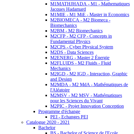
M1MATHJHADA - M1 - Mathematiques
Jacques Hadamard
M1MIE - M1 MiE - Master in Economics
M2BIOMECA - M2 Biomeca -
Biomechanics
M2BM - M2 Biomechanics
M2CFP - M2 CFP - Concepts in
Fundamental Physics
M2CPS - Cyber Physical System
M2DS - Data Sciences
M2ENERG - Master 2 Énergie
M2FLUIDS - M2 Fluids - Fluid
Mechanics
M2IGD - M2 IGD - Interaction, Graphic
and Design
M2MDA - M2 MdA - Mathématiques de
l'Aléatoire
M2MSV - M2 MSV - Mathématiques
pour les Sciences du Vivant
M2PIC - Projet Innovation Conception
Programme d'échange
PEI - Echanges PEI
Catalogue 2020 - 2021
Bachelor
BS - Bachelor of Science de l'Ecole