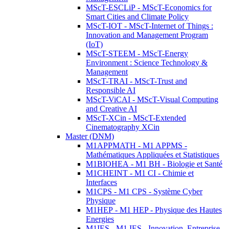
MScT-ESCLiP - MScT-Economics for
Smart Cities and Climate Policy
MScT-IOT - MScT-Internet of Things :
Innovation and Management Program
(IoT)
MScT-STEEM - MScT-Energy
Environment : Science Technology &
Management
MScT-TRAI - MScT-Trust and
Responsible AI
MScT-ViCAI - MScT-Visual Computing
and Creative AI
MScT-XCin - MScT-Extended
Cinematography XCin
Master (DNM)
M1APPMATH - M1 APPMS -
Mathématiques Appliquées et Statistiques
M1BIOHEA - M1 BH - Biologie et Santé
M1CHEINT - M1 CI - Chimie et
Interfaces
M1CPS - M1 CPS - Système Cyber
Physique
M1HEP - M1 HEP - Physique des Hautes
Energies
M1IES - M1 IES - Innovation, Entreprise