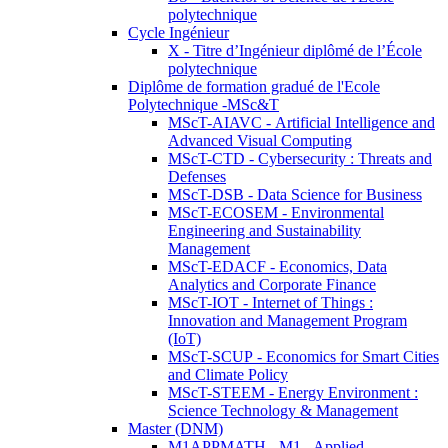
polytechnique
Cycle Ingénieur
X - Titre d’Ingénieur diplômé de l’École
polytechnique
Diplôme de formation gradué de l'Ecole
Polytechnique -MSc&T
MScT-AIAVC - Artificial Intelligence and
Advanced Visual Computing
MScT-CTD - Cybersecurity : Threats and
Defenses
MScT-DSB - Data Science for Business
MScT-ECOSEM - Environmental
Engineering and Sustainability
Management
MScT-EDACF - Economics, Data
Analytics and Corporate Finance
MScT-IOT - Internet of Things :
Innovation and Management Program
(IoT)
MScT-SCUP - Economics for Smart Cities
and Climate Policy
MScT-STEEM - Energy Environment :
Science Technology & Management
Master (DNM)
M1APPMATH - M1 - Applied