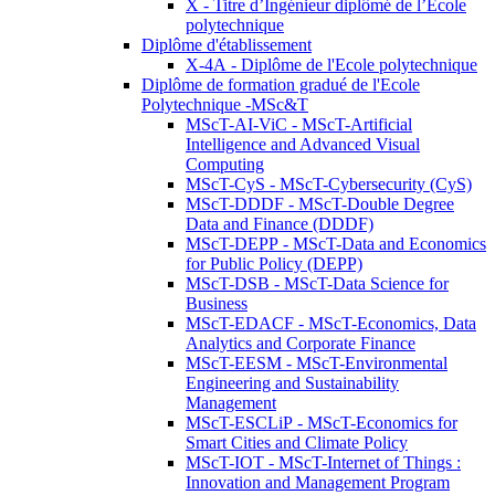
X - Titre d’Ingénieur diplômé de l’École
polytechnique
Diplôme d'établissement
X-4A - Diplôme de l'Ecole polytechnique
Diplôme de formation gradué de l'Ecole
Polytechnique -MSc&T
MScT-AI-ViC - MScT-Artificial
Intelligence and Advanced Visual
Computing
MScT-CyS - MScT-Cybersecurity (CyS)
MScT-DDDF - MScT-Double Degree
Data and Finance (DDDF)
MScT-DEPP - MScT-Data and Economics
for Public Policy (DEPP)
MScT-DSB - MScT-Data Science for
Business
MScT-EDACF - MScT-Economics, Data
Analytics and Corporate Finance
MScT-EESM - MScT-Environmental
Engineering and Sustainability
Management
MScT-ESCLiP - MScT-Economics for
Smart Cities and Climate Policy
MScT-IOT - MScT-Internet of Things :
Innovation and Management Program