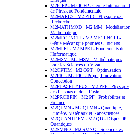
Energies
M2ICFP - M2 ICFP - Centre International
de Physique Fondamentale
M2MARES - M2 PBR - Physique par
Recherche
M2MATHMOD - M2 MM - Modélisation
Mathématique
M2MECENCLI - M2 MECENCLI -
Génie Mécanique pour les Cliniciens
M2MPRI - M2 MPRI - Fondements de
l'Informatique
M2MSV - M2 MSV - Mathématiques
pour les Sciences du Vivant
M2OPTIM - M2 OPT - Optimisation
M2PIC - M2 PIC - Projet, Innovation,
Conception
M2PLASPHYFUS - M2 PPF - Physique
des Plasmas et de la Fusion
M2PROBFIN - M2 PF - Probabilités et
Finance
M2QLMN - M2 QLMN - Quantique,
Lumière, Matériaux et Nanosciences
M2QUANTDEV - M2 QD - Dispositifs
Quantiques
M2SMNO - M2 SMNO - Science des