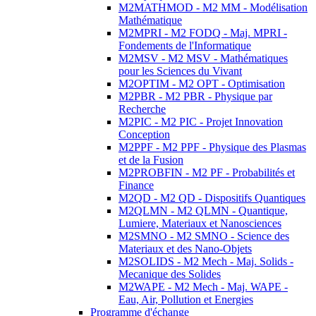
M2MATHMOD - M2 MM - Modélisation
Mathématique
M2MPRI - M2 FODQ - Maj. MPRI -
Fondements de l'Informatique
M2MSV - M2 MSV - Mathématiques
pour les Sciences du Vivant
M2OPTIM - M2 OPT - Optimisation
M2PBR - M2 PBR - Physique par
Recherche
M2PIC - M2 PIC - Projet Innovation
Conception
M2PPF - M2 PPF - Physique des Plasmas
et de la Fusion
M2PROBFIN - M2 PF - Probabilités et
Finance
M2QD - M2 QD - Dispositifs Quantiques
M2QLMN - M2 QLMN - Quantique,
Lumiere, Materiaux et Nanosciences
M2SMNO - M2 SMNO - Science des
Materiaux et des Nano-Objets
M2SOLIDS - M2 Mech - Maj. Solids -
Mecanique des Solides
M2WAPE - M2 Mech - Maj. WAPE -
Eau, Air, Pollution et Energies
Programme d'échange