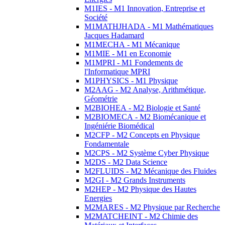
M1IES - M1 Innovation, Entreprise et
Société
M1MATHJHADA - M1 Mathématiques
Jacques Hadamard
M1MECHA - M1 Mécanique
M1MIE - M1 en Economie
M1MPRI - M1 Fondements de
l'Informatique MPRI
M1PHYSICS - M1 Physique
M2AAG - M2 Analyse, Arithmétique,
Géométrie
M2BIOHEA - M2 Biologie et Santé
M2BIOMECA - M2 Biomécanique et
Ingéniérie Biomédical
M2CFP - M2 Concepts en Physique
Fondamentale
M2CPS - M2 Système Cyber Physique
M2DS - M2 Data Science
M2FLUIDS - M2 Mécanique des Fluides
M2GI - M2 Grands Instruments
M2HEP - M2 Physique des Hautes
Energies
M2MARES - M2 Physique par Recherche
M2MATCHEINT - M2 Chimie des