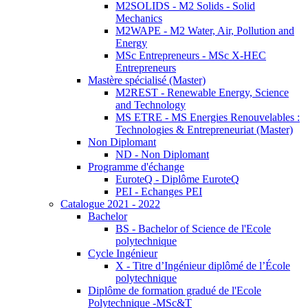
M2SOLIDS - M2 Solids - Solid
Mechanics
M2WAPE - M2 Water, Air, Pollution and
Energy
MSc Entrepreneurs - MSc X-HEC
Entrepreneurs
Mastère spécialisé (Master)
M2REST - Renewable Energy, Science
and Technology
MS ETRE - MS Energies Renouvelables :
Technologies & Entrepreneuriat (Master)
Non Diplomant
ND - Non Diplomant
Programme d'échange
EuroteQ - Diplôme EuroteQ
PEI - Echanges PEI
Catalogue 2021 - 2022
Bachelor
BS - Bachelor of Science de l'Ecole
polytechnique
Cycle Ingénieur
X - Titre d’Ingénieur diplômé de l’École
polytechnique
Diplôme de formation gradué de l'Ecole
Polytechnique -MSc&T