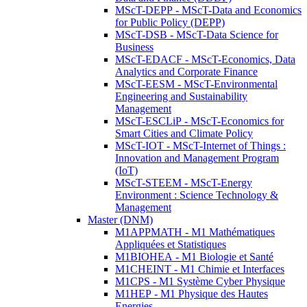
MScT-DEPP - MScT-Data and Economics
for Public Policy (DEPP)
MScT-DSB - MScT-Data Science for
Business
MScT-EDACF - MScT-Economics, Data
Analytics and Corporate Finance
MScT-EESM - MScT-Environmental
Engineering and Sustainability
Management
MScT-ESCLiP - MScT-Economics for
Smart Cities and Climate Policy
MScT-IOT - MScT-Internet of Things :
Innovation and Management Program
(IoT)
MScT-STEEM - MScT-Energy
Environment : Science Technology &
Management
Master (DNM)
M1APPMATH - M1 Mathématiques
Appliquées et Statistiques
M1BIOHEA - M1 Biologie et Santé
M1CHEINT - M1 Chimie et Interfaces
M1CPS - M1 Système Cyber Physique
M1HEP - M1 Physique des Hautes
Energies