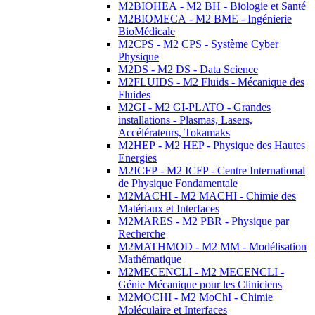
M2BIOHEA - M2 BH - Biologie et Santé
M2BIOMECA - M2 BME - Ingénierie
BioMédicale
M2CPS - M2 CPS - Système Cyber
Physique
M2DS - M2 DS - Data Science
M2FLUIDS - M2 Fluids - Mécanique des
Fluides
M2GI - M2 GI-PLATO - Grandes
installations - Plasmas, Lasers,
Accélérateurs, Tokamaks
M2HEP - M2 HEP - Physique des Hautes
Energies
M2ICFP - M2 ICFP - Centre International
de Physique Fondamentale
M2MACHI - M2 MACHI - Chimie des
Matériaux et Interfaces
M2MARES - M2 PBR - Physique par
Recherche
M2MATHMOD - M2 MM - Modélisation
Mathématique
M2MECENCLI - M2 MECENCLI -
Génie Mécanique pour les Cliniciens
M2MOCHI - M2 MoChI - Chimie
Moléculaire et Interfaces