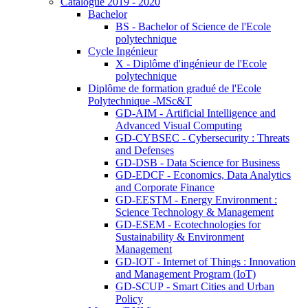
Catalogue 2019 - 2020
Bachelor
BS - Bachelor of Science de l'Ecole
polytechnique
Cycle Ingénieur
X - Diplôme d'ingénieur de l'Ecole
polytechnique
Diplôme de formation gradué de l'Ecole
Polytechnique -MSc&T
GD-AIM - Artificial Intelligence and
Advanced Visual Computing
GD-CYBSEC - Cybersecurity : Threats
and Defenses
GD-DSB - Data Science for Business
GD-EDCF - Economics, Data Analytics
and Corporate Finance
GD-EESTM - Energy Environment :
Science Technology & Management
GD-ESEM - Ecotechnologies for
Sustainability & Environment
Management
GD-IOT - Internet of Things : Innovation
and Management Program (IoT)
GD-SCUP - Smart Cities and Urban
Policy