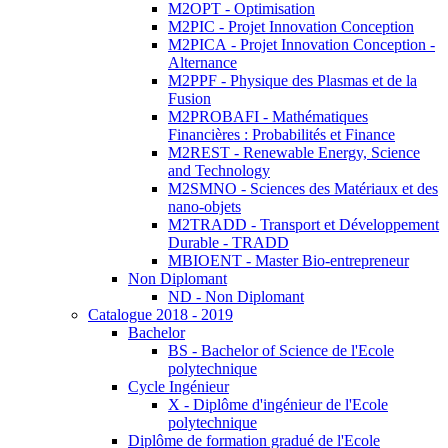
M2OPT - Optimisation
M2PIC - Projet Innovation Conception
M2PICA - Projet Innovation Conception -
Alternance
M2PPF - Physique des Plasmas et de la
Fusion
M2PROBAFI - Mathématiques
Financières : Probabilités et Finance
M2REST - Renewable Energy, Science
and Technology
M2SMNO - Sciences des Matériaux et des
nano-objets
M2TRADD - Transport et Développement
Durable - TRADD
MBIOENT - Master Bio-entrepreneur
Non Diplomant
ND - Non Diplomant
Catalogue 2018 - 2019
Bachelor
BS - Bachelor of Science de l'Ecole
polytechnique
Cycle Ingénieur
X - Diplôme d'ingénieur de l'Ecole
polytechnique
Diplôme de formation gradué de l'Ecole