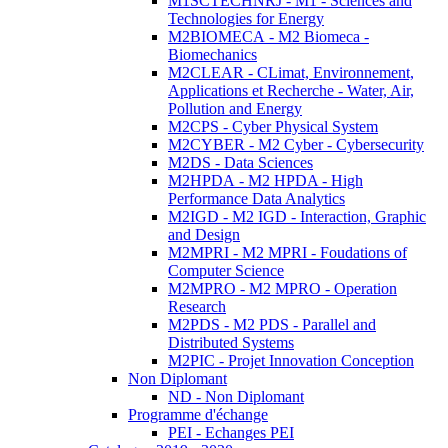
M1SCTECHNRJ - M1 - Sciences and
Technologies for Energy
M2BIOMECA - M2 Biomeca -
Biomechanics
M2CLEAR - CLimat, Environnement,
Applications et Recherche - Water, Air,
Pollution and Energy
M2CPS - Cyber Physical System
M2CYBER - M2 Cyber - Cybersecurity
M2DS - Data Sciences
M2HPDA - M2 HPDA - High
Performance Data Analytics
M2IGD - M2 IGD - Interaction, Graphic
and Design
M2MPRI - M2 MPRI - Foudations of
Computer Science
M2MPRO - M2 MPRO - Operation
Research
M2PDS - M2 PDS - Parallel and
Distributed Systems
M2PIC - Projet Innovation Conception
Non Diplomant
ND - Non Diplomant
Programme d'échange
PEI - Echanges PEI