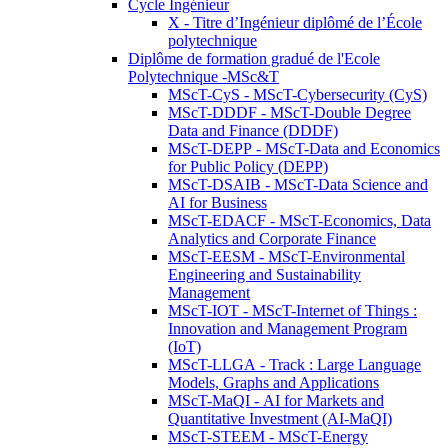
Cycle Ingénieur
X - Titre d’Ingénieur diplômé de l’École
polytechnique
Diplôme de formation gradué de l'Ecole
Polytechnique -MSc&T
MScT-CyS - MScT-Cybersecurity (CyS)
MScT-DDDF - MScT-Double Degree
Data and Finance (DDDF)
MScT-DEPP - MScT-Data and Economics
for Public Policy (DEPP)
MScT-DSAIB - MScT-Data Science and
AI for Business
MScT-EDACF - MScT-Economics, Data
Analytics and Corporate Finance
MScT-EESM - MScT-Environmental
Engineering and Sustainability
Management
MScT-IOT - MScT-Internet of Things :
Innovation and Management Program
(IoT)
MScT-LLGA - Track : Large Language
Models, Graphs and Applications
MScT-MaQI - AI for Markets and
Quantitative Investment (AI-MaQI)
MScT-STEEM - MScT-Energy