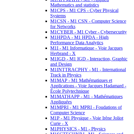
Mathematics and statistics
M1CPS - M1 CPS - Cyber Physical
Systems
M1CSN - M1 CSN - Computer Science
for Networks
M1CYBER - M1 Cyber - Cybersecurity
M1HPDA - M1 HPDA - High
Performance Data Analytics
M1I - M1 Informatique - Voie Jacques
Herbrand - X
M1IGD - M1 IGD - Interaction, Graphic
and Design
M1INTTRACPHY - M1 - International
Track in Physics
M1MAP - M1 Mathématiques et
Applications - Voie Jacques Hadamard -
École Polytechnique
M1MATHAPP - M1 - Mathématiques
Appliquées
M1MPRI - M1 MPRI - Foudations of
Computer Science
M1P - M1 Physique - Voie Irène Joliot
Curie - X
M1PHYSICS - M1 - Physics