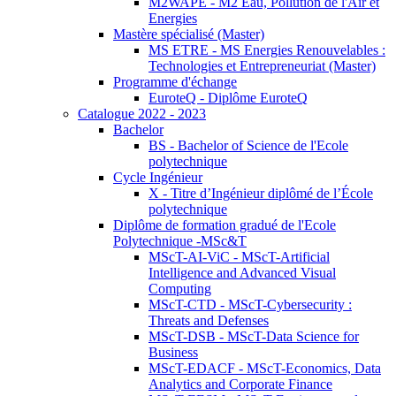
M2WAPE - M2 Eau, Pollution de l'Air et
Energies
Mastère spécialisé (Master)
MS ETRE - MS Energies Renouvelables :
Technologies et Entrepreneuriat (Master)
Programme d'échange
EuroteQ - Diplôme EuroteQ
Catalogue 2022 - 2023
Bachelor
BS - Bachelor of Science de l'Ecole
polytechnique
Cycle Ingénieur
X - Titre d’Ingénieur diplômé de l’École
polytechnique
Diplôme de formation gradué de l'Ecole
Polytechnique -MSc&T
MScT-AI-ViC - MScT-Artificial
Intelligence and Advanced Visual
Computing
MScT-CTD - MScT-Cybersecurity :
Threats and Defenses
MScT-DSB - MScT-Data Science for
Business
MScT-EDACF - MScT-Economics, Data
Analytics and Corporate Finance