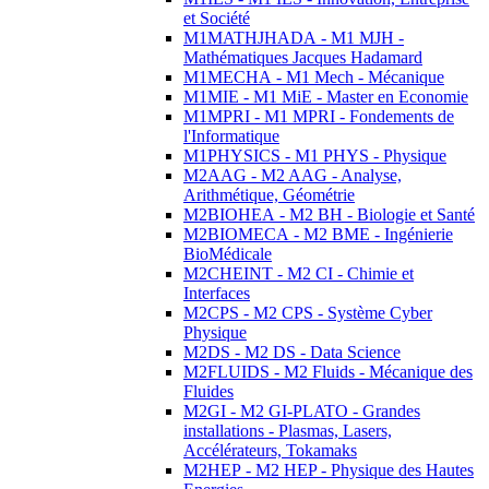
et Société
M1MATHJHADA - M1 MJH -
Mathématiques Jacques Hadamard
M1MECHA - M1 Mech - Mécanique
M1MIE - M1 MiE - Master en Economie
M1MPRI - M1 MPRI - Fondements de
l'Informatique
M1PHYSICS - M1 PHYS - Physique
M2AAG - M2 AAG - Analyse,
Arithmétique, Géométrie
M2BIOHEA - M2 BH - Biologie et Santé
M2BIOMECA - M2 BME - Ingénierie
BioMédicale
M2CHEINT - M2 CI - Chimie et
Interfaces
M2CPS - M2 CPS - Système Cyber
Physique
M2DS - M2 DS - Data Science
M2FLUIDS - M2 Fluids - Mécanique des
Fluides
M2GI - M2 GI-PLATO - Grandes
installations - Plasmas, Lasers,
Accélérateurs, Tokamaks
M2HEP - M2 HEP - Physique des Hautes