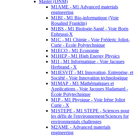
Master (DNM)
M1AME - M1 Advanced materials
engineering
M1BI - M1 Bio-informatique (Voie
Rosalind Franklin)
M1BS - M1 Biologie-Santé - Voie Boris
Ephrussi-X
M1C - M1 Chimie - Voie Fréderic Joliot-
Curie - Ecole Polytechnique
M1ECO - M1 Economie
M1HEP - M1 High Energy Physics
M1I - M1 Informatique - Voie Jacques
Herbrand - X
M1IESVIT - M1 Innovation, Entreprise, et
Société - Voie Innovation technologique
M1MAP - M1 Mathématiques et
Applications - Voie Jacques Hadamard -
École Polytechnique
M1P - M1 Physique - Voie Irène Joliot
Curie - X
M1STEPE - M1 STEPE - Sciences pour
les défis de l'environnement/Sciences for
environmentals challenges
M2AME - Advanced materials
engineering