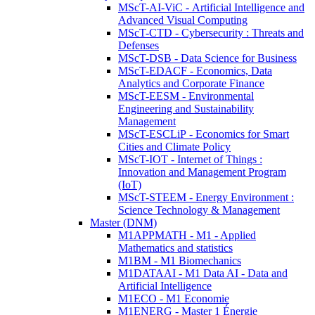
MScT-AI-ViC - Artificial Intelligence and
Advanced Visual Computing
MScT-CTD - Cybersecurity : Threats and
Defenses
MScT-DSB - Data Science for Business
MScT-EDACF - Economics, Data
Analytics and Corporate Finance
MScT-EESM - Environmental
Engineering and Sustainability
Management
MScT-ESCLiP - Economics for Smart
Cities and Climate Policy
MScT-IOT - Internet of Things :
Innovation and Management Program
(IoT)
MScT-STEEM - Energy Environment :
Science Technology & Management
Master (DNM)
M1APPMATH - M1 - Applied
Mathematics and statistics
M1BM - M1 Biomechanics
M1DATAAI - M1 Data AI - Data and
Artificial Intelligence
M1ECO - M1 Economie
M1ENERG - Master 1 Énergie