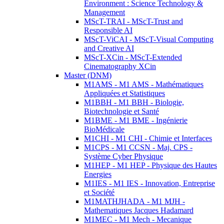
Environment : Science Technology &
Management
MScT-TRAI - MScT-Trust and
Responsible AI
MScT-ViCAI - MScT-Visual Computing
and Creative AI
MScT-XCin - MScT-Extended
Cinematography XCin
Master (DNM)
M1AMS - M1 AMS - Mathématiques
Appliquées et Statistiques
M1BBH - M1 BBH - Biologie,
Biotechnologie et Santé
M1BME - M1 BME - Ingénierie
BioMédicale
M1CHI - M1 CHI - Chimie et Interfaces
M1CPS - M1 CCSN - Maj. CPS -
Système Cyber Physique
M1HEP - M1 HEP - Physique des Hautes
Energies
M1IES - M1 IES - Innovation, Entreprise
et Société
M1MATHJHADA - M1 MJH -
Mathematiques Jacques Hadamard
M1MEC - M1 Mech - Mecanique