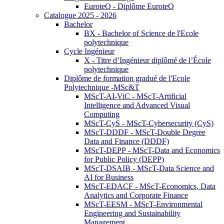
EuroteQ - Diplôme EuroteQ
Catalogue 2025 - 2026
Bachelor
BX - Bachelor of Science de l'Ecole
polytechnique
Cycle Ingénieur
X - Titre d’Ingénieur diplômé de l’École
polytechnique
Diplôme de formation gradué de l'Ecole
Polytechnique -MSc&T
MScT-AI-ViC - MScT-Artificial
Intelligence and Advanced Visual
Computing
MScT-CyS - MScT-Cybersecurity (CyS)
MScT-DDDF - MScT-Double Degree
Data and Finance (DDDF)
MScT-DEPP - MScT-Data and Economics
for Public Policy (DEPP)
MScT-DSAIB - MScT-Data Science and
AI for Business
MScT-EDACF - MScT-Economics, Data
Analytics and Corporate Finance
MScT-EESM - MScT-Environmental
Engineering and Sustainability
Management