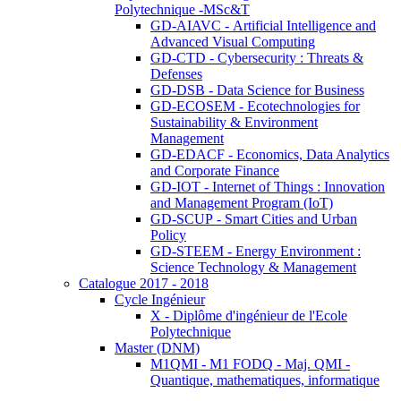
Polytechnique -MSc&T
GD-AIAVC - Artificial Intelligence and
Advanced Visual Computing
GD-CTD - Cybersecurity : Threats &
Defenses
GD-DSB - Data Science for Business
GD-ECOSEM - Ecotechnologies for
Sustainability & Environment
Management
GD-EDACF - Economics, Data Analytics
and Corporate Finance
GD-IOT - Internet of Things : Innovation
and Management Program (IoT)
GD-SCUP - Smart Cities and Urban
Policy
GD-STEEM - Energy Environment :
Science Technology & Management
Catalogue 2017 - 2018
Cycle Ingénieur
X - Diplôme d'ingénieur de l'Ecole
Polytechnique
Master (DNM)
M1QMI - M1 FODQ - Maj. QMI -
Quantique, mathematiques, informatique