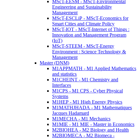
MScT-EESM - MScT-Environmental
Engineering and Sustainability
Management
MScT-ESCLiP - MScT-Economics for
Smart Cities and Climate Policy
MScT-IOT - MScT-Internet of Things :
Innovation and Management Program
(IoT)
MScT-STEEM - MScT-Energy
Environment : Science Technology &
Management
Master (DNM)
M1APPMATH - M1 Applied Mathematics
and statistics
M1CHEINT - M1 Chemistry and
Interfaces
M1CPS - M1 CPS - Cyber Physical
Systems
M1HEP - M1 High Energy Physics
M1MATHJHADA - M1 Mathematiques
Jacques Hadamard
M1MECHA - M1 Mechanics
M1MIE - M1 MIE - Master in Economics
M2BIOHEA - M2 Biology and Health
M2BIOMECA - M2 Biomeca -