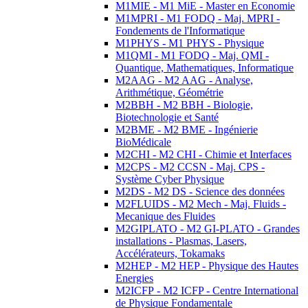
M1MIE - M1 MiE - Master en Economie
M1MPRI - M1 FODQ - Maj. MPRI -
Fondements de l'Informatique
M1PHYS - M1 PHYS - Physique
M1QMI - M1 FODQ - Maj. QMI -
Quantique, Mathematiques, Informatique
M2AAG - M2 AAG - Analyse,
Arithmétique, Géométrie
M2BBH - M2 BBH - Biologie,
Biotechnologie et Santé
M2BME - M2 BME - Ingénierie
BioMédicale
M2CHI - M2 CHI - Chimie et Interfaces
M2CPS - M2 CCSN - Maj. CPS -
Système Cyber Physique
M2DS - M2 DS - Science des données
M2FLUIDS - M2 Mech - Maj. Fluids -
Mecanique des Fluides
M2GIPLATO - M2 GI-PLATO - Grandes
installations - Plasmas, Lasers,
Accélérateurs, Tokamaks
M2HEP - M2 HEP - Physique des Hautes
Energies
M2ICFP - M2 ICFP - Centre International
de Physique Fondamentale