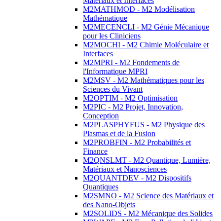
Matériaux et Interfaces
M2MATHMOD - M2 Modélisation
Mathématique
M2MECENCLI - M2 Génie Mécanique
pour les Cliniciens
M2MOCHI - M2 Chimie Moléculaire et
Interfaces
M2MPRI - M2 Fondements de
l'Informatique MPRI
M2MSV - M2 Mathématiques pour les
Sciences du Vivant
M2OPTIM - M2 Optimisation
M2PIC - M2 Projet, Innovation,
Conception
M2PLASPHYFUS - M2 Physique des
Plasmas et de la Fusion
M2PROBFIN - M2 Probabilités et
Finance
M2QNSLMT - M2 Quantique, Lumière,
Matériaux et Nanosciences
M2QUANTDEV - M2 Dispositifs
Quantiques
M2SMNO - M2 Science des Matériaux et
des Nano-Objets
M2SOLIDS - M2 Mécanique des Solides