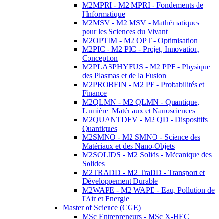
M2MPRI - M2 MPRI - Fondements de
l'Informatique
M2MSV - M2 MSV - Mathématiques
pour les Sciences du Vivant
M2OPTIM - M2 OPT - Optimisation
M2PIC - M2 PIC - Projet, Innovation,
Conception
M2PLASPHYFUS - M2 PPF - Physique
des Plasmas et de la Fusion
M2PROBFIN - M2 PF - Probabilités et
Finance
M2QLMN - M2 QLMN - Quantique,
Lumière, Matériaux et Nanosciences
M2QUANTDEV - M2 QD - Dispositifs
Quantiques
M2SMNO - M2 SMNO - Science des
Matériaux et des Nano-Objets
M2SOLIDS - M2 Solids - Mécanique des
Solides
M2TRADD - M2 TraDD - Transport et
Développement Durable
M2WAPE - M2 WAPE - Eau, Pollution de
l'Air et Energie
Master of Science (CGE)
MSc Entrepreneurs - MSc X-HEC