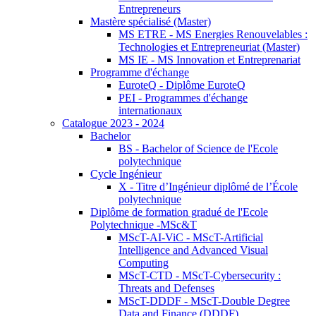
Entrepreneurs
Mastère spécialisé (Master)
MS ETRE - MS Energies Renouvelables :
Technologies et Entrepreneuriat (Master)
MS IE - MS Innovation et Entreprenariat
Programme d'échange
EuroteQ - Diplôme EuroteQ
PEI - Programmes d'échange
internationaux
Catalogue 2023 - 2024
Bachelor
BS - Bachelor of Science de l'Ecole
polytechnique
Cycle Ingénieur
X - Titre d’Ingénieur diplômé de l’École
polytechnique
Diplôme de formation gradué de l'Ecole
Polytechnique -MSc&T
MScT-AI-ViC - MScT-Artificial
Intelligence and Advanced Visual
Computing
MScT-CTD - MScT-Cybersecurity :
Threats and Defenses
MScT-DDDF - MScT-Double Degree
Data and Finance (DDDF)