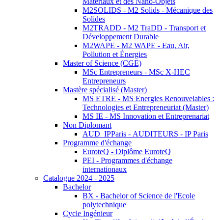
Matériaux et des Nano-Objets
M2SOLIDS - M2 Solids - Mécanique des
Solides
M2TRADD - M2 TraDD - Transport et
Développement Durable
M2WAPE - M2 WAPE - Eau, Air,
Pollution et Énergies
Master of Science (CGE)
MSc Entrepreneurs - MSc X-HEC
Entrepreneurs
Mastère spécialisé (Master)
MS ETRE - MS Energies Renouvelables :
Technologies et Entrepreneuriat (Master)
MS IE - MS Innovation et Entreprenariat
Non Diplomant
AUD_IPParis - AUDITEURS - IP Paris
Programme d'échange
EuroteQ - Diplôme EuroteQ
PEI - Programmes d'échange
internationaux
Catalogue 2024 - 2025
Bachelor
BX - Bachelor of Science de l'Ecole
polytechnique
Cycle Ingénieur