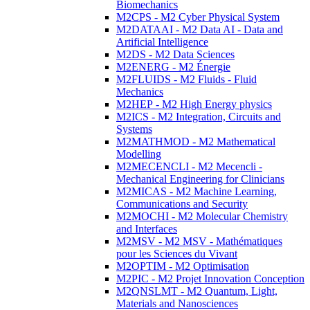
Biomechanics
M2CPS - M2 Cyber Physical System
M2DATAAI - M2 Data AI - Data and
Artificial Intelligence
M2DS - M2 Data Sciences
M2ENERG - M2 Énergie
M2FLUIDS - M2 Fluids - Fluid
Mechanics
M2HEP - M2 High Energy physics
M2ICS - M2 Integration, Circuits and
Systems
M2MATHMOD - M2 Mathematical
Modelling
M2MECENCLI - M2 Mecencli -
Mechanical Engineering for Clinicians
M2MICAS - M2 Machine Learning,
Communications and Security
M2MOCHI - M2 Molecular Chemistry
and Interfaces
M2MSV - M2 MSV - Mathématiques
pour les Sciences du Vivant
M2OPTIM - M2 Optimisation
M2PIC - M2 Projet Innovation Conception
M2QNSLMT - M2 Quantum, Light,
Materials and Nanosciences