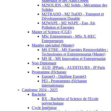
Matériaux et des Nano-Objets
M2SOLIDS - M2 Solids - Mécanique des
Solides
M2TRADD - M2 TraDD - Transport et
Développement Durable
M2WAPE - M2 WAPE - Eau, Air,
Pollution et Énergies
Master of Science (CGE)
MSc Entrepreneurs - MSc X-HEC
Entrepreneurs
Mastère spécialisé (Master)
MS ETRE - MS Energies Renouvelables :
Technologies et Entrepreneuriat (Master)
MS IE - MS Innovation et Entreprenariat
Non Diplomant
AUD_IPParis - AUDITEURS - IP Paris
Programme d'échange
EuroteQ - Diplôme EuroteQ
PEI - Programmes d'échange
internationaux
Catalogue 2024 - 2025
Bachelor
BX - Bachelor of Science de l'Ecole
polytechnique
Cycle Ingénieur