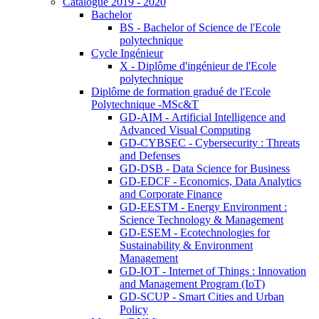
Catalogue 2019 - 2020
Bachelor
BS - Bachelor of Science de l'Ecole
polytechnique
Cycle Ingénieur
X - Diplôme d'ingénieur de l'Ecole
polytechnique
Diplôme de formation gradué de l'Ecole
Polytechnique -MSc&T
GD-AIM - Artificial Intelligence and
Advanced Visual Computing
GD-CYBSEC - Cybersecurity : Threats
and Defenses
GD-DSB - Data Science for Business
GD-EDCF - Economics, Data Analytics
and Corporate Finance
GD-EESTM - Energy Environment :
Science Technology & Management
GD-ESEM - Ecotechnologies for
Sustainability & Environment
Management
GD-IOT - Internet of Things : Innovation
and Management Program (IoT)
GD-SCUP - Smart Cities and Urban
Policy