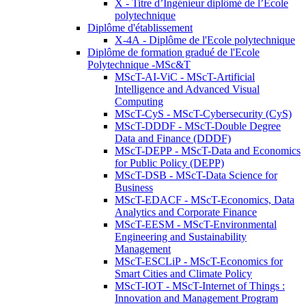
X - Titre d’Ingénieur diplômé de l’École
polytechnique
Diplôme d'établissement
X-4A - Diplôme de l'Ecole polytechnique
Diplôme de formation gradué de l'Ecole
Polytechnique -MSc&T
MScT-AI-ViC - MScT-Artificial
Intelligence and Advanced Visual
Computing
MScT-CyS - MScT-Cybersecurity (CyS)
MScT-DDDF - MScT-Double Degree
Data and Finance (DDDF)
MScT-DEPP - MScT-Data and Economics
for Public Policy (DEPP)
MScT-DSB - MScT-Data Science for
Business
MScT-EDACF - MScT-Economics, Data
Analytics and Corporate Finance
MScT-EESM - MScT-Environmental
Engineering and Sustainability
Management
MScT-ESCLiP - MScT-Economics for
Smart Cities and Climate Policy
MScT-IOT - MScT-Internet of Things :
Innovation and Management Program