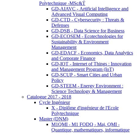
Polytechnique -MSc&T
GD-AIAVC - Artificial Intelligence and
Advanced Visual Computing
GD-CTD - Cybersecurity : Threats &
Defenses
GD-DSB - Data Science for Business
GD-ECOSEM - Ecotechnologies for
Sustainability & Environment
Management
GD-EDACF - Economics, Data Analytics
and Corporate Finance
GD-IOT - Internet of Things : Innovation
and Management Program (IoT)
GD-SCUP - Smart Cities and Urban
Policy
GD-STEEM - Energy Environment :
Science Technology & Management
Catalogue 2017 - 2018
Cycle Ingénieur
X - Diplôme d'ingénieur de l'Ecole
Polytechnique
Master (DNM)
M1QMI - M1 FODQ - Maj. QMI -
Quantique, mathematiques, informatique