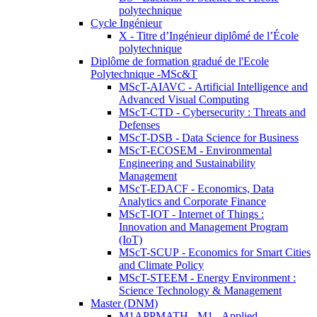
polytechnique
Cycle Ingénieur
X - Titre d’Ingénieur diplômé de l’École
polytechnique
Diplôme de formation gradué de l'Ecole
Polytechnique -MSc&T
MScT-AIAVC - Artificial Intelligence and
Advanced Visual Computing
MScT-CTD - Cybersecurity : Threats and
Defenses
MScT-DSB - Data Science for Business
MScT-ECOSEM - Environmental
Engineering and Sustainability
Management
MScT-EDACF - Economics, Data
Analytics and Corporate Finance
MScT-IOT - Internet of Things :
Innovation and Management Program
(IoT)
MScT-SCUP - Economics for Smart Cities
and Climate Policy
MScT-STEEM - Energy Environment :
Science Technology & Management
Master (DNM)
M1APPMATH - M1 - Applied