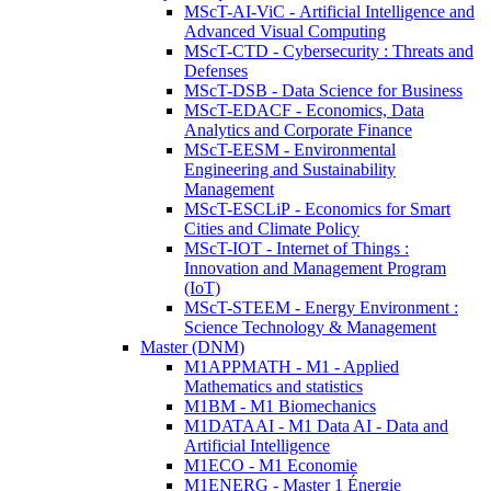
MScT-AI-ViC - Artificial Intelligence and
Advanced Visual Computing
MScT-CTD - Cybersecurity : Threats and
Defenses
MScT-DSB - Data Science for Business
MScT-EDACF - Economics, Data
Analytics and Corporate Finance
MScT-EESM - Environmental
Engineering and Sustainability
Management
MScT-ESCLiP - Economics for Smart
Cities and Climate Policy
MScT-IOT - Internet of Things :
Innovation and Management Program
(IoT)
MScT-STEEM - Energy Environment :
Science Technology & Management
Master (DNM)
M1APPMATH - M1 - Applied
Mathematics and statistics
M1BM - M1 Biomechanics
M1DATAAI - M1 Data AI - Data and
Artificial Intelligence
M1ECO - M1 Economie
M1ENERG - Master 1 Énergie