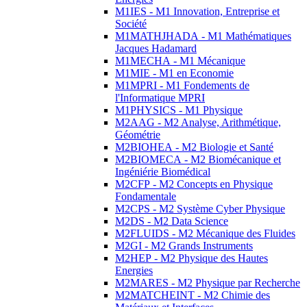
M1IES - M1 Innovation, Entreprise et
Société
M1MATHJHADA - M1 Mathématiques
Jacques Hadamard
M1MECHA - M1 Mécanique
M1MIE - M1 en Economie
M1MPRI - M1 Fondements de
l'Informatique MPRI
M1PHYSICS - M1 Physique
M2AAG - M2 Analyse, Arithmétique,
Géométrie
M2BIOHEA - M2 Biologie et Santé
M2BIOMECA - M2 Biomécanique et
Ingéniérie Biomédical
M2CFP - M2 Concepts en Physique
Fondamentale
M2CPS - M2 Système Cyber Physique
M2DS - M2 Data Science
M2FLUIDS - M2 Mécanique des Fluides
M2GI - M2 Grands Instruments
M2HEP - M2 Physique des Hautes
Energies
M2MARES - M2 Physique par Recherche
M2MATCHEINT - M2 Chimie des