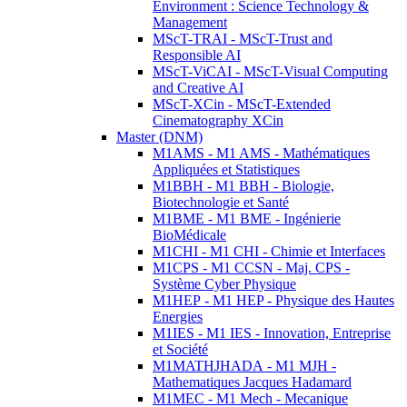
Environment : Science Technology &
Management
MScT-TRAI - MScT-Trust and
Responsible AI
MScT-ViCAI - MScT-Visual Computing
and Creative AI
MScT-XCin - MScT-Extended
Cinematography XCin
Master (DNM)
M1AMS - M1 AMS - Mathématiques
Appliquées et Statistiques
M1BBH - M1 BBH - Biologie,
Biotechnologie et Santé
M1BME - M1 BME - Ingénierie
BioMédicale
M1CHI - M1 CHI - Chimie et Interfaces
M1CPS - M1 CCSN - Maj. CPS -
Système Cyber Physique
M1HEP - M1 HEP - Physique des Hautes
Energies
M1IES - M1 IES - Innovation, Entreprise
et Société
M1MATHJHADA - M1 MJH -
Mathematiques Jacques Hadamard
M1MEC - M1 Mech - Mecanique