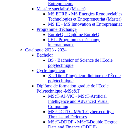
Entrepreneurs
Mastère spécialisé (Master)
MS ETRE - MS Energies Renouvelables :
Technologies et Entrepreneuriat (Master)
MS IE - MS Innovation et Entreprenariat
Programme d'échange
EuroteQ - Diplôme EuroteQ
PEI - Programmes d'échange
internationaux
Catalogue 2023 - 2024
Bachelor
BS - Bachelor of Science de l'Ecole
polytechnique
Cycle Ingénieur
X - Titre d’Ingénieur diplômé de l’École
polytechnique
Diplôme de formation gradué de l'Ecole
Polytechnique -MSc&T
MScT-AI-ViC - MScT-Artificial
Intelligence and Advanced Visual
Computing
MScT-CTD - MScT-Cybersecurity :
Threats and Defenses
MScT-DDDF - MScT-Double Degree
Data and Finance (DDDF)