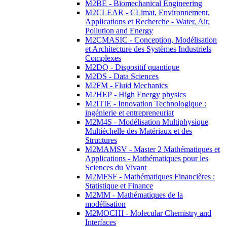
M2BE - Biomechanical Engineering
M2CLEAR - CLimat, Environnement,
Applications et Recherche - Water, Air,
Pollution and Energy
M2CMASIC - Conception, Modélisation
et Architecture des Systèmes Industriels
Complexes
M2DQ - Dispositif quantique
M2DS - Data Sciences
M2FM - Fluid Mechanics
M2HEP - High Energy physics
M2ITIE - Innovation Technologique :
ingénierie et entrepreneuriat
M2M4S - Modélisation Multiphysique
Multiéchelle des Matériaux et des
Structures
M2MAMSV - Master 2 Mathématiques et
Applications - Mathématiques pour les
Sciences du Vivant
M2MFSF - Mathématiques Financières :
Statistique et Finance
M2MM - Mathématiques de la
modélisation
M2MOCHI - Molecular Chemistry and
Interfaces