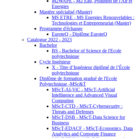
M2WAPE - M2 Eau, Pollution de l'Air et
Energies
Mastère spécialisé (Master)
MS ETRE - MS Energies Renouvelables :
Technologies et Entrepreneuriat (Master)
Programme d'échange
EuroteQ - Diplôme EuroteQ
Catalogue 2022 - 2023
Bachelor
BS - Bachelor of Science de l'Ecole
polytechnique
Cycle Ingénieur
X - Titre d’Ingénieur diplômé de l’École
polytechnique
Diplôme de formation gradué de l'Ecole
Polytechnique -MSc&T
MScT-AI-ViC - MScT-Artificial
Intelligence and Advanced Visual
Computing
MScT-CTD - MScT-Cybersecurity :
Threats and Defenses
MScT-DSB - MScT-Data Science for
Business
MScT-EDACF - MScT-Economics, Data
Analytics and Corporate Finance