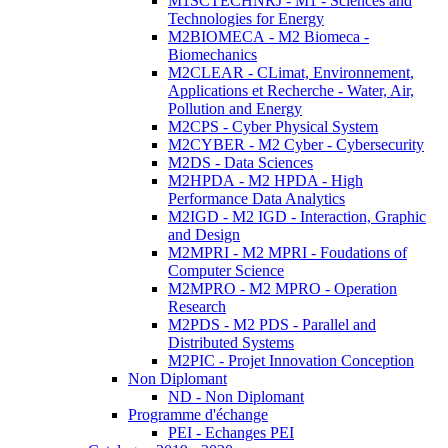
M1SCTECHNRJ - M1 - Sciences and
Technologies for Energy
M2BIOMECA - M2 Biomeca -
Biomechanics
M2CLEAR - CLimat, Environnement,
Applications et Recherche - Water, Air,
Pollution and Energy
M2CPS - Cyber Physical System
M2CYBER - M2 Cyber - Cybersecurity
M2DS - Data Sciences
M2HPDA - M2 HPDA - High
Performance Data Analytics
M2IGD - M2 IGD - Interaction, Graphic
and Design
M2MPRI - M2 MPRI - Foudations of
Computer Science
M2MPRO - M2 MPRO - Operation
Research
M2PDS - M2 PDS - Parallel and
Distributed Systems
M2PIC - Projet Innovation Conception
Non Diplomant
ND - Non Diplomant
Programme d'échange
PEI - Echanges PEI