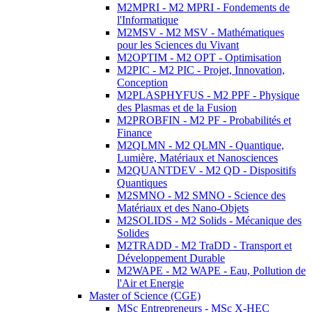
M2MPRI - M2 MPRI - Fondements de
l'Informatique
M2MSV - M2 MSV - Mathématiques
pour les Sciences du Vivant
M2OPTIM - M2 OPT - Optimisation
M2PIC - M2 PIC - Projet, Innovation,
Conception
M2PLASPHYFUS - M2 PPF - Physique
des Plasmas et de la Fusion
M2PROBFIN - M2 PF - Probabilités et
Finance
M2QLMN - M2 QLMN - Quantique,
Lumière, Matériaux et Nanosciences
M2QUANTDEV - M2 QD - Dispositifs
Quantiques
M2SMNO - M2 SMNO - Science des
Matériaux et des Nano-Objets
M2SOLIDS - M2 Solids - Mécanique des
Solides
M2TRADD - M2 TraDD - Transport et
Développement Durable
M2WAPE - M2 WAPE - Eau, Pollution de
l'Air et Energie
Master of Science (CGE)
MSc Entrepreneurs - MSc X-HEC