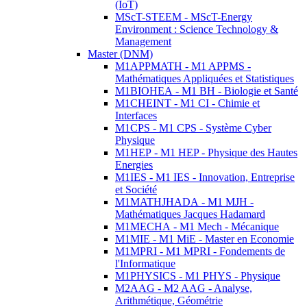
(IoT)
MScT-STEEM - MScT-Energy
Environment : Science Technology &
Management
Master (DNM)
M1APPMATH - M1 APPMS -
Mathématiques Appliquées et Statistiques
M1BIOHEA - M1 BH - Biologie et Santé
M1CHEINT - M1 CI - Chimie et
Interfaces
M1CPS - M1 CPS - Système Cyber
Physique
M1HEP - M1 HEP - Physique des Hautes
Energies
M1IES - M1 IES - Innovation, Entreprise
et Société
M1MATHJHADA - M1 MJH -
Mathématiques Jacques Hadamard
M1MECHA - M1 Mech - Mécanique
M1MIE - M1 MiE - Master en Economie
M1MPRI - M1 MPRI - Fondements de
l'Informatique
M1PHYSICS - M1 PHYS - Physique
M2AAG - M2 AAG - Analyse,
Arithmétique, Géométrie