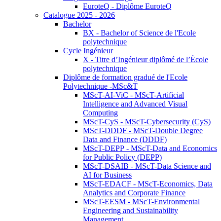
EuroteQ - Diplôme EuroteQ
Catalogue 2025 - 2026
Bachelor
BX - Bachelor of Science de l'Ecole
polytechnique
Cycle Ingénieur
X - Titre d’Ingénieur diplômé de l’École
polytechnique
Diplôme de formation gradué de l'Ecole
Polytechnique -MSc&T
MScT-AI-ViC - MScT-Artificial
Intelligence and Advanced Visual
Computing
MScT-CyS - MScT-Cybersecurity (CyS)
MScT-DDDF - MScT-Double Degree
Data and Finance (DDDF)
MScT-DEPP - MScT-Data and Economics
for Public Policy (DEPP)
MScT-DSAIB - MScT-Data Science and
AI for Business
MScT-EDACF - MScT-Economics, Data
Analytics and Corporate Finance
MScT-EESM - MScT-Environmental
Engineering and Sustainability
Management