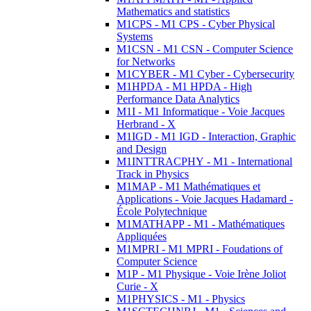
Mathematics and statistics
M1CPS - M1 CPS - Cyber Physical
Systems
M1CSN - M1 CSN - Computer Science
for Networks
M1CYBER - M1 Cyber - Cybersecurity
M1HPDA - M1 HPDA - High
Performance Data Analytics
M1I - M1 Informatique - Voie Jacques
Herbrand - X
M1IGD - M1 IGD - Interaction, Graphic
and Design
M1INTTRACPHY - M1 - International
Track in Physics
M1MAP - M1 Mathématiques et
Applications - Voie Jacques Hadamard -
École Polytechnique
M1MATHAPP - M1 - Mathématiques
Appliquées
M1MPRI - M1 MPRI - Foudations of
Computer Science
M1P - M1 Physique - Voie Irène Joliot
Curie - X
M1PHYSICS - M1 - Physics