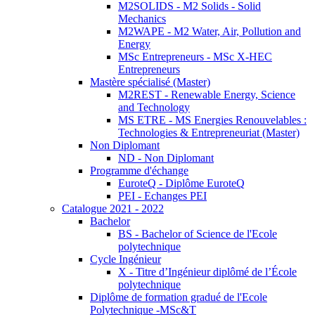
M2SOLIDS - M2 Solids - Solid
Mechanics
M2WAPE - M2 Water, Air, Pollution and
Energy
MSc Entrepreneurs - MSc X-HEC
Entrepreneurs
Mastère spécialisé (Master)
M2REST - Renewable Energy, Science
and Technology
MS ETRE - MS Energies Renouvelables :
Technologies & Entrepreneuriat (Master)
Non Diplomant
ND - Non Diplomant
Programme d'échange
EuroteQ - Diplôme EuroteQ
PEI - Echanges PEI
Catalogue 2021 - 2022
Bachelor
BS - Bachelor of Science de l'Ecole
polytechnique
Cycle Ingénieur
X - Titre d’Ingénieur diplômé de l’École
polytechnique
Diplôme de formation gradué de l'Ecole
Polytechnique -MSc&T