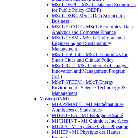
MScT-DEPP - MScT-Data and Economics
for Public Policy (DEPP)
MScT-DSB - MScT-Data Science for
Business
MScT-EDACF - MScT-Economics, Data
Analytics and Corporate Finance
MScT-EESM - MScT-Environmental
Engineering and Sustainability
Management
MScT-ESCLiP - MScT-Economics for
Smart Cities and Climate Policy
MScT-IOT - MScT-Internet of Things :
Innovation and Management Program
(IoT)
MScT-STEEM - MScT-Energy
Environment : Science Technology &
Management
Master (DNM)
M1APPMATH - M1 Mathématiques
Appliquées et Statistiques
M1BIOHEA - M1 Biologie et Santé
M1CHEINT - M1 Chimie et Interfaces
M1CPS - M1 Système Cyber Physique
M1HEP - M1 Physique des Hautes
Energies