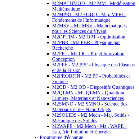
M2MATHMOD - M2 MM - Modélisation
Mathématique
M2MPRI - M2 FODQ - Maj. MPRI -
Fondements de l'Informatique
M2MSV - M2 MSV - Mathématiques
pour les Sciences du Vivant
M2OPTIM - M2 OPT - Optimisation
M2PBR - M2 PBR - Physique par
Recherche
M2PIC - M2 PIC - Projet Innovation
Conception
M2PPF - M2 PPF - Physique des Plasmas
et de la Fusion
M2PROBFIN - M2 PF - Probabilités et
Finance
M2QD - M2 QD - Dispositifs Quantiques
M2QLMN - M2 QLMN - Quantique,
Lumiere, Materiaux et Nanosciences
M2SMNO - M2 SMNO - Science des
Materiaux et des Nano-Objets
M2SOLIDS - M2 Mech - Maj. Solids -
Mecanique des Solides
M2WAPE - M2 Mech - Maj. WAPE -
Eau, Air, Pollution et Energies
Programme d'échange