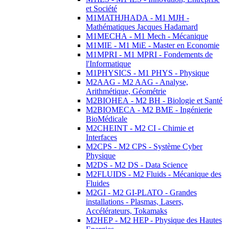
et Société
M1MATHJHADA - M1 MJH -
Mathématiques Jacques Hadamard
M1MECHA - M1 Mech - Mécanique
M1MIE - M1 MiE - Master en Economie
M1MPRI - M1 MPRI - Fondements de
l'Informatique
M1PHYSICS - M1 PHYS - Physique
M2AAG - M2 AAG - Analyse,
Arithmétique, Géométrie
M2BIOHEA - M2 BH - Biologie et Santé
M2BIOMECA - M2 BME - Ingénierie
BioMédicale
M2CHEINT - M2 CI - Chimie et
Interfaces
M2CPS - M2 CPS - Système Cyber
Physique
M2DS - M2 DS - Data Science
M2FLUIDS - M2 Fluids - Mécanique des
Fluides
M2GI - M2 GI-PLATO - Grandes
installations - Plasmas, Lasers,
Accélérateurs, Tokamaks
M2HEP - M2 HEP - Physique des Hautes