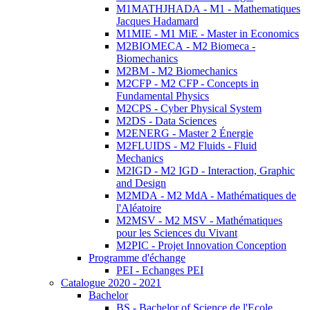
M1MATHJHADA - M1 - Mathematiques
Jacques Hadamard
M1MIE - M1 MiE - Master in Economics
M2BIOMECA - M2 Biomeca -
Biomechanics
M2BM - M2 Biomechanics
M2CFP - M2 CFP - Concepts in
Fundamental Physics
M2CPS - Cyber Physical System
M2DS - Data Sciences
M2ENERG - Master 2 Énergie
M2FLUIDS - M2 Fluids - Fluid
Mechanics
M2IGD - M2 IGD - Interaction, Graphic
and Design
M2MDA - M2 MdA - Mathématiques de
l'Aléatoire
M2MSV - M2 MSV - Mathématiques
pour les Sciences du Vivant
M2PIC - Projet Innovation Conception
Programme d'échange
PEI - Echanges PEI
Catalogue 2020 - 2021
Bachelor
BS - Bachelor of Science de l'Ecole