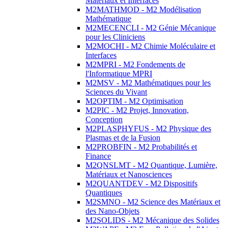
Matériaux et Interfaces
M2MATHMOD - M2 Modélisation
Mathématique
M2MECENCLI - M2 Génie Mécanique
pour les Cliniciens
M2MOCHI - M2 Chimie Moléculaire et
Interfaces
M2MPRI - M2 Fondements de
l'Informatique MPRI
M2MSV - M2 Mathématiques pour les
Sciences du Vivant
M2OPTIM - M2 Optimisation
M2PIC - M2 Projet, Innovation,
Conception
M2PLASPHYFUS - M2 Physique des
Plasmas et de la Fusion
M2PROBFIN - M2 Probabilités et
Finance
M2QNSLMT - M2 Quantique, Lumière,
Matériaux et Nanosciences
M2QUANTDEV - M2 Dispositifs
Quantiques
M2SMNO - M2 Science des Matériaux et
des Nano-Objets
M2SOLIDS - M2 Mécanique des Solides