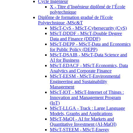
Cycle Ingénieur
X - Titre d’Ingénieur diplômé de l’École
polytechnique
Diplôme de formation gradué de l'Ecole
Polytechnique -MSc&T
MScT-CyS - MScT-Cybersecurity (CyS)
MScT-DDDF - MScT-Double Degree
Data and Finance (DDDF)
MScT-DEPP - MScT-Data and Economics
for Public Policy (DEPP)
MScT-DSAIB - MScT-Data Science and
AI for Business
MScT-EDACF - MScT-Economics, Data
Analytics and Corporate Finance
MScT-EESM - MScT-Environmental
Engineering and Sustainability
Management
MScT-IOT - MScT-Internet of Things :
Innovation and Management Program
(IoT)
MScT-LLGA - Track : Large Language
Models, Graphs and Applications
MScT-MaQI - AI for Markets and
Quantitative Investment (AI-MaQI)
MScT-STEEM - MScT-Energy