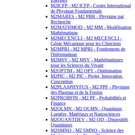
Energies
M2ICFP - M2 ICFP - Centre International
de Physique Fondamentale
M2MARES - M2 PBR - Physique par
Recherche
M2MATHMOD - M2 MM - Modélisation
Mathématique
M2MECENCLI - M2 MECENCLI -
Génie Mécanique pour les Cliniciens
M2MPRI - M2 MPRI - Fondements de
l'Informatique
M2MSV - M2 MSV - Mathématiques
pour les Sciences du Vivant
M2OPTIM - M2 OPT - Optimisation
M2PIC - M2 PIC - Projet, Innovation,
Conception
M2PLASPHYFUS - M2 PPF - Physique
des Plasmas et de la Fusion
M2PROBFIN - M2 PF - Probabilités et
Finance
M2QLMN - M2 QLMN - Quantique,
Lumière, Matériaux et Nanosciences
M2QUANTDEV - M2 QD - Dispositifs
Quantiques
M2SMNO - M2 SMNO - Science des