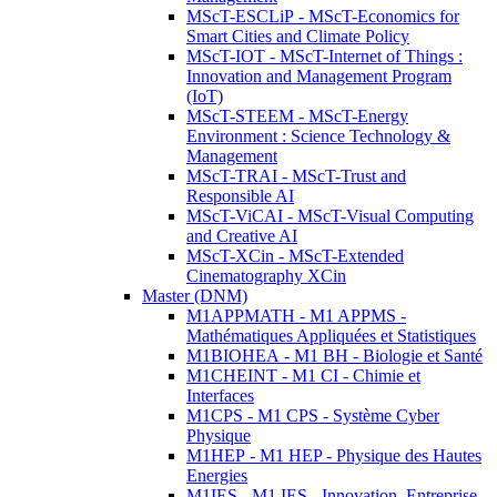
MScT-ESCLiP - MScT-Economics for
Smart Cities and Climate Policy
MScT-IOT - MScT-Internet of Things :
Innovation and Management Program
(IoT)
MScT-STEEM - MScT-Energy
Environment : Science Technology &
Management
MScT-TRAI - MScT-Trust and
Responsible AI
MScT-ViCAI - MScT-Visual Computing
and Creative AI
MScT-XCin - MScT-Extended
Cinematography XCin
Master (DNM)
M1APPMATH - M1 APPMS -
Mathématiques Appliquées et Statistiques
M1BIOHEA - M1 BH - Biologie et Santé
M1CHEINT - M1 CI - Chimie et
Interfaces
M1CPS - M1 CPS - Système Cyber
Physique
M1HEP - M1 HEP - Physique des Hautes
Energies
M1IES - M1 IES - Innovation, Entreprise