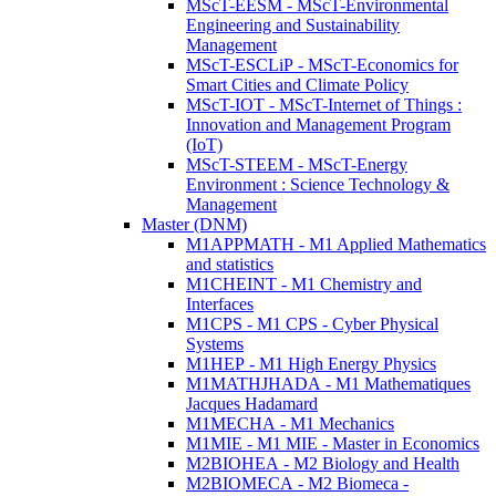
MScT-EESM - MScT-Environmental
Engineering and Sustainability
Management
MScT-ESCLiP - MScT-Economics for
Smart Cities and Climate Policy
MScT-IOT - MScT-Internet of Things :
Innovation and Management Program
(IoT)
MScT-STEEM - MScT-Energy
Environment : Science Technology &
Management
Master (DNM)
M1APPMATH - M1 Applied Mathematics
and statistics
M1CHEINT - M1 Chemistry and
Interfaces
M1CPS - M1 CPS - Cyber Physical
Systems
M1HEP - M1 High Energy Physics
M1MATHJHADA - M1 Mathematiques
Jacques Hadamard
M1MECHA - M1 Mechanics
M1MIE - M1 MIE - Master in Economics
M2BIOHEA - M2 Biology and Health
M2BIOMECA - M2 Biomeca -