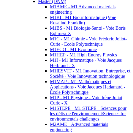
Master (DNM)
M1AME - M1 Advanced materials
engineering
M1BI - M1 Bio-informatique (Voie
Rosalind Franklin)
M1BS - M1 Biologie-Santé - Voie Boris
Ephrussi-X
M1C - M1 Chimie - Voie Fréderic Joliot-
Curie - Ecole Polytechnique
M1ECO - M1 Economie
M1HEP - M1 High Energy Physics
M1I - M1 Informatique - Voie Jacques
Herbrand - X
M1IESVIT - M1 Innovation, Entreprise, et
Société - Voie Innovation technologique
M1MAP - M1 Mathématiques et
Applications - Voie Jacques Hadamard -
École Polytechnique
M1P - M1 Physique - Voie Irène Joliot
Curie - X
M1STEPE - M1 STEPE - Sciences pour
les défis de l'environnement/Sciences for
environmentals challenges
M2AME - Advanced materials
engineering