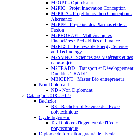
M2OPT - Optimisation
M2PIC - Projet Innovation Conception
M2PICA - Projet Innovation Conception -
Alternance
M2PPF - Physique des Plasmas et de la
Fusion
M2PROBAFI - Mathématiques
Financières : Probabilités et Finance
M2REST - Renewable Energy, Science
and Technology
M2SMNO - Sciences des Matériaux et des
nano-objets
M2TRADD - Transport et Développement
Durable - TRADD
MBIOENT - Master Bio-entrepreneur
Non Diplomant
ND - Non Diplomant
Catalogue 2018 - 2019
Bachelor
BS - Bachelor of Science de l'Ecole
polytechnique
Cycle Ingénieur
X - Diplôme d'ingénieur de l'Ecole
polytechnique
Diplôme de formation gradué de l'Ecole