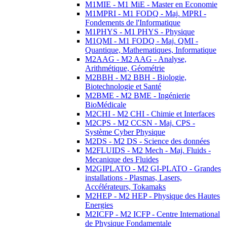
M1MIE - M1 MiE - Master en Economie
M1MPRI - M1 FODQ - Maj. MPRI -
Fondements de l'Informatique
M1PHYS - M1 PHYS - Physique
M1QMI - M1 FODQ - Maj. QMI -
Quantique, Mathematiques, Informatique
M2AAG - M2 AAG - Analyse,
Arithmétique, Géométrie
M2BBH - M2 BBH - Biologie,
Biotechnologie et Santé
M2BME - M2 BME - Ingénierie
BioMédicale
M2CHI - M2 CHI - Chimie et Interfaces
M2CPS - M2 CCSN - Maj. CPS -
Système Cyber Physique
M2DS - M2 DS - Science des données
M2FLUIDS - M2 Mech - Maj. Fluids -
Mecanique des Fluides
M2GIPLATO - M2 GI-PLATO - Grandes
installations - Plasmas, Lasers,
Accélérateurs, Tokamaks
M2HEP - M2 HEP - Physique des Hautes
Energies
M2ICFP - M2 ICFP - Centre International
de Physique Fondamentale