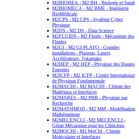
M2BIOHEA - M2 BH - Biologie et Santé
M2BIOMECA - M2 BME - Ingénierie
BioMédicale
M2CPS - M2 CPS - Système Cyber
Physique
M2DS - M2 DS - Data Science
M2FLUIDS - M2 Fluids - Mécanique des
Fluides
M2GI - M2 GI-PLATO - Grandes
installations - Plasmas, Lasers,
Accélérateurs, Tokamaks
M2HEP - M2 HEP - Physique des Hautes
Energies
M2ICFP - M2 ICFP - Centre International
de Physique Fondamentale
M2MACHI - M2 MACHI - Chimie des
Matériaux et Interfaces
M2MARES - M2 PBR - Physique par
Recherche
M2MATHMOD - M2 MM - Modélisation
Mathématique
M2MECENCLI - M2 MECENCLI -
Génie Mécanique pour les Cliniciens
M2MOCHI - M2 MoChI - Chimie
Moléculaire et Interfaces