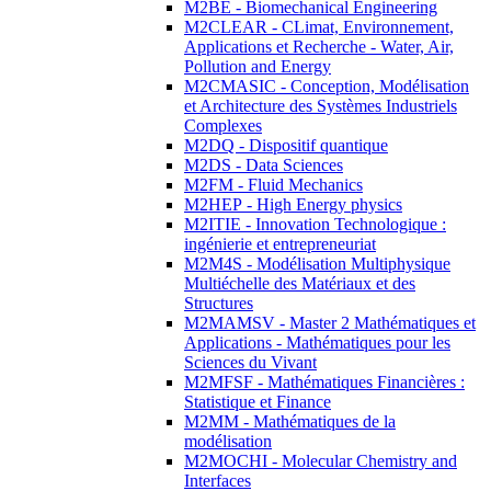
M2BE - Biomechanical Engineering
M2CLEAR - CLimat, Environnement,
Applications et Recherche - Water, Air,
Pollution and Energy
M2CMASIC - Conception, Modélisation
et Architecture des Systèmes Industriels
Complexes
M2DQ - Dispositif quantique
M2DS - Data Sciences
M2FM - Fluid Mechanics
M2HEP - High Energy physics
M2ITIE - Innovation Technologique :
ingénierie et entrepreneuriat
M2M4S - Modélisation Multiphysique
Multiéchelle des Matériaux et des
Structures
M2MAMSV - Master 2 Mathématiques et
Applications - Mathématiques pour les
Sciences du Vivant
M2MFSF - Mathématiques Financières :
Statistique et Finance
M2MM - Mathématiques de la
modélisation
M2MOCHI - Molecular Chemistry and
Interfaces