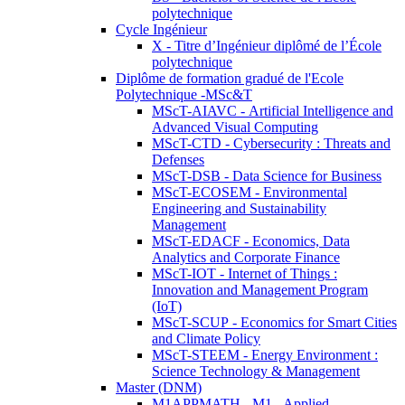
polytechnique
Cycle Ingénieur
X - Titre d’Ingénieur diplômé de l’École
polytechnique
Diplôme de formation gradué de l'Ecole
Polytechnique -MSc&T
MScT-AIAVC - Artificial Intelligence and
Advanced Visual Computing
MScT-CTD - Cybersecurity : Threats and
Defenses
MScT-DSB - Data Science for Business
MScT-ECOSEM - Environmental
Engineering and Sustainability
Management
MScT-EDACF - Economics, Data
Analytics and Corporate Finance
MScT-IOT - Internet of Things :
Innovation and Management Program
(IoT)
MScT-SCUP - Economics for Smart Cities
and Climate Policy
MScT-STEEM - Energy Environment :
Science Technology & Management
Master (DNM)
M1APPMATH - M1 - Applied