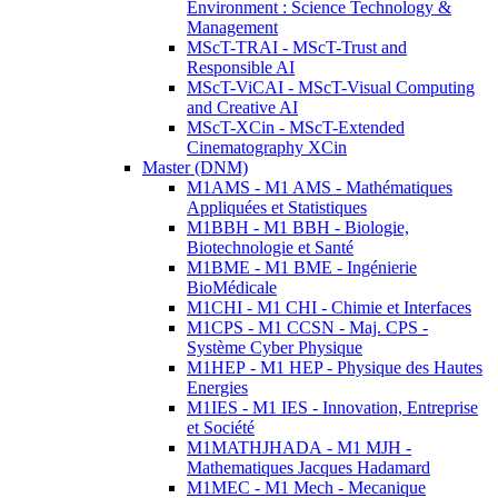
Environment : Science Technology &
Management
MScT-TRAI - MScT-Trust and
Responsible AI
MScT-ViCAI - MScT-Visual Computing
and Creative AI
MScT-XCin - MScT-Extended
Cinematography XCin
Master (DNM)
M1AMS - M1 AMS - Mathématiques
Appliquées et Statistiques
M1BBH - M1 BBH - Biologie,
Biotechnologie et Santé
M1BME - M1 BME - Ingénierie
BioMédicale
M1CHI - M1 CHI - Chimie et Interfaces
M1CPS - M1 CCSN - Maj. CPS -
Système Cyber Physique
M1HEP - M1 HEP - Physique des Hautes
Energies
M1IES - M1 IES - Innovation, Entreprise
et Société
M1MATHJHADA - M1 MJH -
Mathematiques Jacques Hadamard
M1MEC - M1 Mech - Mecanique