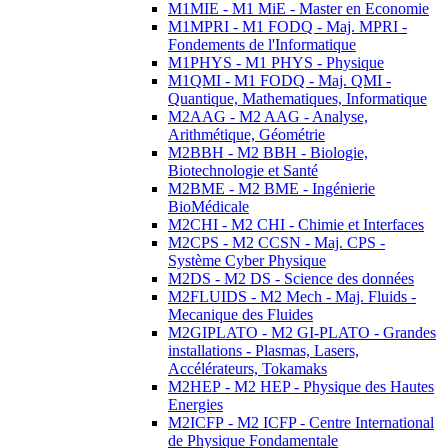
M1MIE - M1 MiE - Master en Economie
M1MPRI - M1 FODQ - Maj. MPRI -
Fondements de l'Informatique
M1PHYS - M1 PHYS - Physique
M1QMI - M1 FODQ - Maj. QMI -
Quantique, Mathematiques, Informatique
M2AAG - M2 AAG - Analyse,
Arithmétique, Géométrie
M2BBH - M2 BBH - Biologie,
Biotechnologie et Santé
M2BME - M2 BME - Ingénierie
BioMédicale
M2CHI - M2 CHI - Chimie et Interfaces
M2CPS - M2 CCSN - Maj. CPS -
Système Cyber Physique
M2DS - M2 DS - Science des données
M2FLUIDS - M2 Mech - Maj. Fluids -
Mecanique des Fluides
M2GIPLATO - M2 GI-PLATO - Grandes
installations - Plasmas, Lasers,
Accélérateurs, Tokamaks
M2HEP - M2 HEP - Physique des Hautes
Energies
M2ICFP - M2 ICFP - Centre International
de Physique Fondamentale