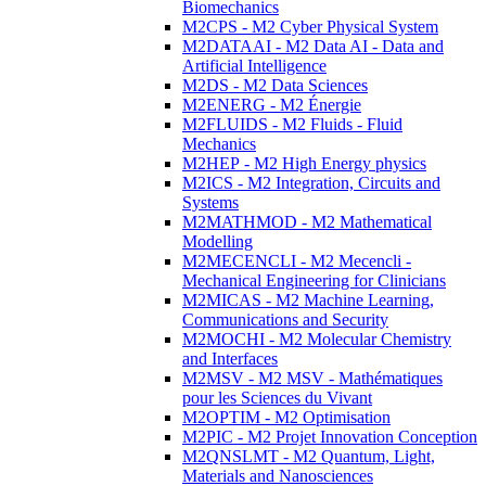
Biomechanics
M2CPS - M2 Cyber Physical System
M2DATAAI - M2 Data AI - Data and
Artificial Intelligence
M2DS - M2 Data Sciences
M2ENERG - M2 Énergie
M2FLUIDS - M2 Fluids - Fluid
Mechanics
M2HEP - M2 High Energy physics
M2ICS - M2 Integration, Circuits and
Systems
M2MATHMOD - M2 Mathematical
Modelling
M2MECENCLI - M2 Mecencli -
Mechanical Engineering for Clinicians
M2MICAS - M2 Machine Learning,
Communications and Security
M2MOCHI - M2 Molecular Chemistry
and Interfaces
M2MSV - M2 MSV - Mathématiques
pour les Sciences du Vivant
M2OPTIM - M2 Optimisation
M2PIC - M2 Projet Innovation Conception
M2QNSLMT - M2 Quantum, Light,
Materials and Nanosciences