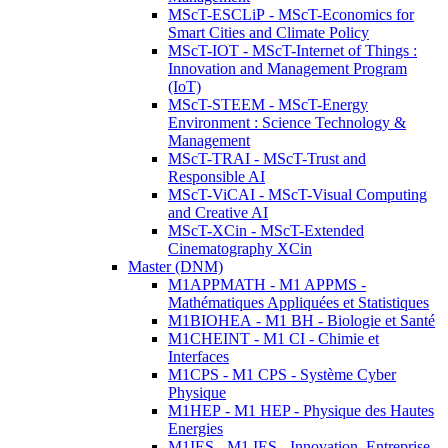
MScT-ESCLiP - MScT-Economics for
Smart Cities and Climate Policy
MScT-IOT - MScT-Internet of Things :
Innovation and Management Program
(IoT)
MScT-STEEM - MScT-Energy
Environment : Science Technology &
Management
MScT-TRAI - MScT-Trust and
Responsible AI
MScT-ViCAI - MScT-Visual Computing
and Creative AI
MScT-XCin - MScT-Extended
Cinematography XCin
Master (DNM)
M1APPMATH - M1 APPMS -
Mathématiques Appliquées et Statistiques
M1BIOHEA - M1 BH - Biologie et Santé
M1CHEINT - M1 CI - Chimie et
Interfaces
M1CPS - M1 CPS - Système Cyber
Physique
M1HEP - M1 HEP - Physique des Hautes
Energies
M1IES - M1 IES - Innovation, Entreprise