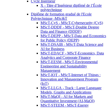
Cycle Ingénieur
X - Titre d’Ingénieur diplômé de l’École
polytechnique
Diplôme de formation gradué de l'Ecole
Polytechnique -MSc&T
MScT-CyS - MScT-Cybersecurity (CyS)
MScT-DDDF - MScT-Double Degree
Data and Finance (DDDF)
MScT-DEPP - MScT-Data and Economics
for Public Policy (DEPP)
MScT-DSAIB - MScT-Data Science and
AI for Business
MScT-EDACF - MScT-Economics, Data
Analytics and Corporate Finance
MScT-EESM - MScT-Environmental
Engineering and Sustainability
Management
MScT-IOT - MScT-Internet of Things :
Innovation and Management Program
(IoT)
MScT-LLGA - Track : Large Language
Models, Graphs and Applications
MScT-MaQI - AI for Markets and
Quantitative Investment (AI-MaQI)
MScT-STEEM - MScT-Energy