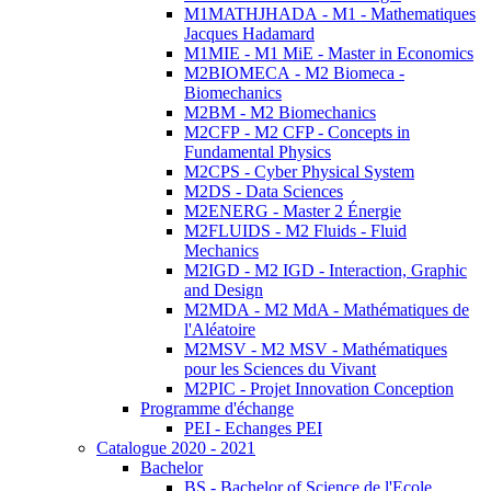
M1MATHJHADA - M1 - Mathematiques
Jacques Hadamard
M1MIE - M1 MiE - Master in Economics
M2BIOMECA - M2 Biomeca -
Biomechanics
M2BM - M2 Biomechanics
M2CFP - M2 CFP - Concepts in
Fundamental Physics
M2CPS - Cyber Physical System
M2DS - Data Sciences
M2ENERG - Master 2 Énergie
M2FLUIDS - M2 Fluids - Fluid
Mechanics
M2IGD - M2 IGD - Interaction, Graphic
and Design
M2MDA - M2 MdA - Mathématiques de
l'Aléatoire
M2MSV - M2 MSV - Mathématiques
pour les Sciences du Vivant
M2PIC - Projet Innovation Conception
Programme d'échange
PEI - Echanges PEI
Catalogue 2020 - 2021
Bachelor
BS - Bachelor of Science de l'Ecole