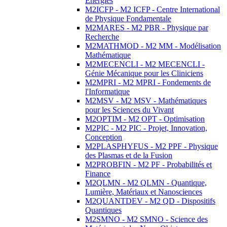
Energies
M2ICFP - M2 ICFP - Centre International
de Physique Fondamentale
M2MARES - M2 PBR - Physique par
Recherche
M2MATHMOD - M2 MM - Modélisation
Mathématique
M2MECENCLI - M2 MECENCLI -
Génie Mécanique pour les Cliniciens
M2MPRI - M2 MPRI - Fondements de
l'Informatique
M2MSV - M2 MSV - Mathématiques
pour les Sciences du Vivant
M2OPTIM - M2 OPT - Optimisation
M2PIC - M2 PIC - Projet, Innovation,
Conception
M2PLASPHYFUS - M2 PPF - Physique
des Plasmas et de la Fusion
M2PROBFIN - M2 PF - Probabilités et
Finance
M2QLMN - M2 QLMN - Quantique,
Lumière, Matériaux et Nanosciences
M2QUANTDEV - M2 QD - Dispositifs
Quantiques
M2SMNO - M2 SMNO - Science des