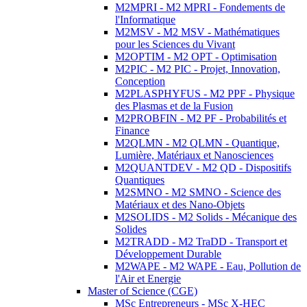
M2MPRI - M2 MPRI - Fondements de
l'Informatique
M2MSV - M2 MSV - Mathématiques
pour les Sciences du Vivant
M2OPTIM - M2 OPT - Optimisation
M2PIC - M2 PIC - Projet, Innovation,
Conception
M2PLASPHYFUS - M2 PPF - Physique
des Plasmas et de la Fusion
M2PROBFIN - M2 PF - Probabilités et
Finance
M2QLMN - M2 QLMN - Quantique,
Lumière, Matériaux et Nanosciences
M2QUANTDEV - M2 QD - Dispositifs
Quantiques
M2SMNO - M2 SMNO - Science des
Matériaux et des Nano-Objets
M2SOLIDS - M2 Solids - Mécanique des
Solides
M2TRADD - M2 TraDD - Transport et
Développement Durable
M2WAPE - M2 WAPE - Eau, Pollution de
l'Air et Energie
Master of Science (CGE)
MSc Entrepreneurs - MSc X-HEC