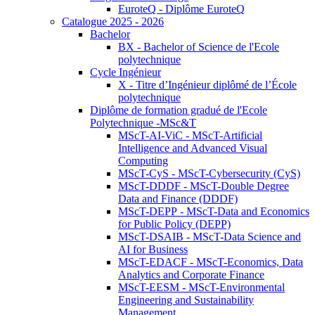
EuroteQ - Diplôme EuroteQ
Catalogue 2025 - 2026
Bachelor
BX - Bachelor of Science de l'Ecole
polytechnique
Cycle Ingénieur
X - Titre d’Ingénieur diplômé de l’École
polytechnique
Diplôme de formation gradué de l'Ecole
Polytechnique -MSc&T
MScT-AI-ViC - MScT-Artificial
Intelligence and Advanced Visual
Computing
MScT-CyS - MScT-Cybersecurity (CyS)
MScT-DDDF - MScT-Double Degree
Data and Finance (DDDF)
MScT-DEPP - MScT-Data and Economics
for Public Policy (DEPP)
MScT-DSAIB - MScT-Data Science and
AI for Business
MScT-EDACF - MScT-Economics, Data
Analytics and Corporate Finance
MScT-EESM - MScT-Environmental
Engineering and Sustainability
Management