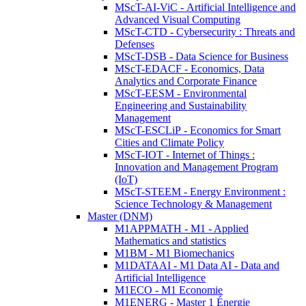
MScT-AI-ViC - Artificial Intelligence and
Advanced Visual Computing
MScT-CTD - Cybersecurity : Threats and
Defenses
MScT-DSB - Data Science for Business
MScT-EDACF - Economics, Data
Analytics and Corporate Finance
MScT-EESM - Environmental
Engineering and Sustainability
Management
MScT-ESCLiP - Economics for Smart
Cities and Climate Policy
MScT-IOT - Internet of Things :
Innovation and Management Program
(IoT)
MScT-STEEM - Energy Environment :
Science Technology & Management
Master (DNM)
M1APPMATH - M1 - Applied
Mathematics and statistics
M1BM - M1 Biomechanics
M1DATAAI - M1 Data AI - Data and
Artificial Intelligence
M1ECO - M1 Economie
M1ENERG - Master 1 Énergie