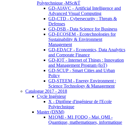
Polytechnique -MSc&T
GD-AIAVC - Artificial Intelligence and
Advanced Visual Computing
GD-CTD - Cybersecurity : Threats &
Defenses
GD-DSB - Data Science for Business
GD-ECOSEM - Ecotechnologies for
Sustainability & Environment
Management
GD-EDACF - Economics, Data Analytics
and Corporate Finance
GD-IOT - Internet of Things : Innovation
and Management Program (IoT)
GD-SCUP - Smart Cities and Urban
Policy
GD-STEEM - Energy Environment :
Science Technology & Management
Catalogue 2017 - 2018
Cycle Ingénieur
X - Diplôme d'ingénieur de l'Ecole
Polytechnique
Master (DNM)
M1QMI - M1 FODQ - Maj. QMI -
Quantique, mathematiques, informatique