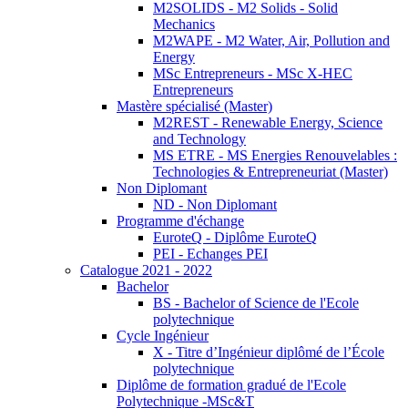
M2SOLIDS - M2 Solids - Solid
Mechanics
M2WAPE - M2 Water, Air, Pollution and
Energy
MSc Entrepreneurs - MSc X-HEC
Entrepreneurs
Mastère spécialisé (Master)
M2REST - Renewable Energy, Science
and Technology
MS ETRE - MS Energies Renouvelables :
Technologies & Entrepreneuriat (Master)
Non Diplomant
ND - Non Diplomant
Programme d'échange
EuroteQ - Diplôme EuroteQ
PEI - Echanges PEI
Catalogue 2021 - 2022
Bachelor
BS - Bachelor of Science de l'Ecole
polytechnique
Cycle Ingénieur
X - Titre d’Ingénieur diplômé de l’École
polytechnique
Diplôme de formation gradué de l'Ecole
Polytechnique -MSc&T