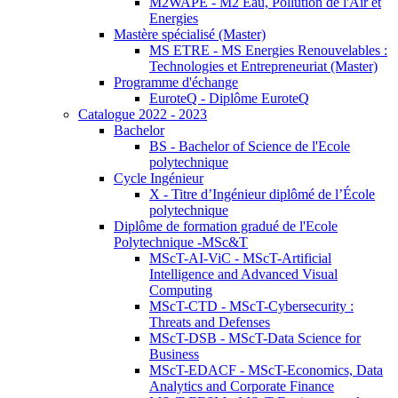
M2WAPE - M2 Eau, Pollution de l'Air et
Energies
Mastère spécialisé (Master)
MS ETRE - MS Energies Renouvelables :
Technologies et Entrepreneuriat (Master)
Programme d'échange
EuroteQ - Diplôme EuroteQ
Catalogue 2022 - 2023
Bachelor
BS - Bachelor of Science de l'Ecole
polytechnique
Cycle Ingénieur
X - Titre d’Ingénieur diplômé de l’École
polytechnique
Diplôme de formation gradué de l'Ecole
Polytechnique -MSc&T
MScT-AI-ViC - MScT-Artificial
Intelligence and Advanced Visual
Computing
MScT-CTD - MScT-Cybersecurity :
Threats and Defenses
MScT-DSB - MScT-Data Science for
Business
MScT-EDACF - MScT-Economics, Data
Analytics and Corporate Finance