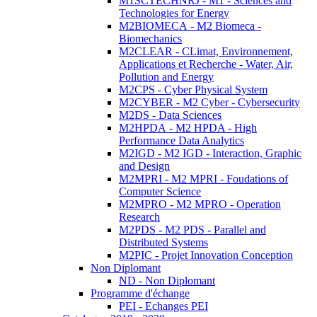
M1SCTECHNRJ - M1 - Sciences and
Technologies for Energy
M2BIOMECA - M2 Biomeca -
Biomechanics
M2CLEAR - CLimat, Environnement,
Applications et Recherche - Water, Air,
Pollution and Energy
M2CPS - Cyber Physical System
M2CYBER - M2 Cyber - Cybersecurity
M2DS - Data Sciences
M2HPDA - M2 HPDA - High
Performance Data Analytics
M2IGD - M2 IGD - Interaction, Graphic
and Design
M2MPRI - M2 MPRI - Foudations of
Computer Science
M2MPRO - M2 MPRO - Operation
Research
M2PDS - M2 PDS - Parallel and
Distributed Systems
M2PIC - Projet Innovation Conception
Non Diplomant
ND - Non Diplomant
Programme d'échange
PEI - Echanges PEI