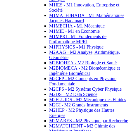
M1IES - M1 Innovation, Entreprise et
Société
M1MATHJHADA - M1 Mathématiques
Jacques Hadamard
M1MECHA - M1 Mécanique
M1MIE - M1 en Economie
M1MPRI - M1 Fondements de
l'Informatique MPRI
M1PHYSICS - M1 Physique
M2AAG - M2 Analyse, Arithmétique,
Géométrie
M2BIOHEA - M2 Biologie et Santé
M2BIOMECA - M2 Biomécanique et
Ingéniérie Biomédical
M2CFP - M2 Concepts en Physique
Fondamentale
M2CPS - M2 Système Cyber Physique
M2DS - M2 Data Science
M2FLUIDS - M2 Mécanique des Fluides
M2GI - M2 Grands Instruments
M2HEP - M2 Physique des Hautes
Energies
M2MARES - M2 Physique par Recherche
M2MATCHEINT - M2 Chimie des