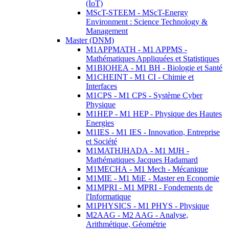
(IoT)
MScT-STEEM - MScT-Energy
Environment : Science Technology &
Management
Master (DNM)
M1APPMATH - M1 APPMS -
Mathématiques Appliquées et Statistiques
M1BIOHEA - M1 BH - Biologie et Santé
M1CHEINT - M1 CI - Chimie et
Interfaces
M1CPS - M1 CPS - Système Cyber
Physique
M1HEP - M1 HEP - Physique des Hautes
Energies
M1IES - M1 IES - Innovation, Entreprise
et Société
M1MATHJHADA - M1 MJH -
Mathématiques Jacques Hadamard
M1MECHA - M1 Mech - Mécanique
M1MIE - M1 MiE - Master en Economie
M1MPRI - M1 MPRI - Fondements de
l'Informatique
M1PHYSICS - M1 PHYS - Physique
M2AAG - M2 AAG - Analyse,
Arithmétique, Géométrie