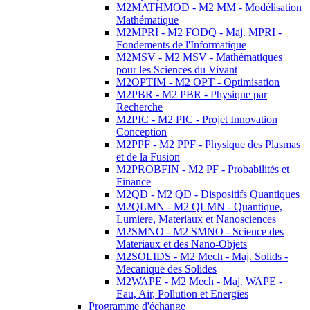
M2MATHMOD - M2 MM - Modélisation
Mathématique
M2MPRI - M2 FODQ - Maj. MPRI -
Fondements de l'Informatique
M2MSV - M2 MSV - Mathématiques
pour les Sciences du Vivant
M2OPTIM - M2 OPT - Optimisation
M2PBR - M2 PBR - Physique par
Recherche
M2PIC - M2 PIC - Projet Innovation
Conception
M2PPF - M2 PPF - Physique des Plasmas
et de la Fusion
M2PROBFIN - M2 PF - Probabilités et
Finance
M2QD - M2 QD - Dispositifs Quantiques
M2QLMN - M2 QLMN - Quantique,
Lumiere, Materiaux et Nanosciences
M2SMNO - M2 SMNO - Science des
Materiaux et des Nano-Objets
M2SOLIDS - M2 Mech - Maj. Solids -
Mecanique des Solides
M2WAPE - M2 Mech - Maj. WAPE -
Eau, Air, Pollution et Energies
Programme d'échange