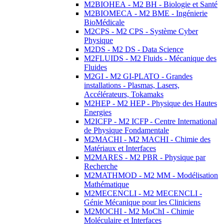
M2BIOHEA - M2 BH - Biologie et Santé
M2BIOMECA - M2 BME - Ingénierie
BioMédicale
M2CPS - M2 CPS - Système Cyber
Physique
M2DS - M2 DS - Data Science
M2FLUIDS - M2 Fluids - Mécanique des
Fluides
M2GI - M2 GI-PLATO - Grandes
installations - Plasmas, Lasers,
Accélérateurs, Tokamaks
M2HEP - M2 HEP - Physique des Hautes
Energies
M2ICFP - M2 ICFP - Centre International
de Physique Fondamentale
M2MACHI - M2 MACHI - Chimie des
Matériaux et Interfaces
M2MARES - M2 PBR - Physique par
Recherche
M2MATHMOD - M2 MM - Modélisation
Mathématique
M2MECENCLI - M2 MECENCLI -
Génie Mécanique pour les Cliniciens
M2MOCHI - M2 MoChI - Chimie
Moléculaire et Interfaces