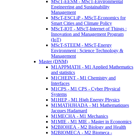
MScT-EESM - MScT-Environmental
Engineering and Sustainability
Management
MScT-ESCLiP - MScT-Economics for
Smart Cities and Climate Policy
MScT-IOT - MScT-Internet of Things :
Innovation and Management Program
(IoT)
MScT-STEEM - MScT-Energy
Environment : Science Technology &
Management
Master (DNM)
M1APPMATH - M1 Applied Mathematics
and statistics
M1CHEINT - M1 Chemistry and
Interfaces
M1CPS - M1 CPS - Cyber Physical
Systems
M1HEP - M1 High Energy Physics
M1MATHJHADA - M1 Mathematiques
Jacques Hadamard
M1MECHA - M1 Mechanics
M1MIE - M1 MIE - Master in Economics
M2BIOHEA - M2 Biology and Health
M2BIOMECA - M2 Biomeca -