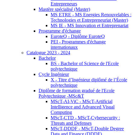
Entrepreneurs
Mastère spécialisé (Master)
MS ETRE - MS Energies Renouvelables :
Technologies et Entrepreneuriat (Master)
MS IE - MS Innovation et Entreprenariat
Programme d'échange
EuroteQ - Diplôme EuroteQ
PEI - Programmes d'échange
internationaux
Catalogue 2023 - 2024
Bachelor
BS - Bachelor of Science de l'Ecole
polytechnique
Cycle Ingénieur
X - Titre d’Ingénieur diplômé de l’École
polytechnique
Diplôme de formation gradué de l'Ecole
Polytechnique -MSc&T
MScT-AI-ViC - MScT-Artificial
Intelligence and Advanced Visual
Computing
MScT-CTD - MScT-Cybersecurity :
Threats and Defenses
MScT-DDDF - MScT-Double Degree
Data and Finance (DDDF)