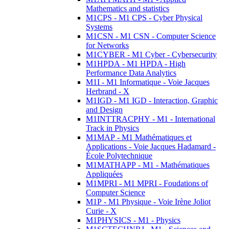
Mathematics and statistics
M1CPS - M1 CPS - Cyber Physical
Systems
M1CSN - M1 CSN - Computer Science
for Networks
M1CYBER - M1 Cyber - Cybersecurity
M1HPDA - M1 HPDA - High
Performance Data Analytics
M1I - M1 Informatique - Voie Jacques
Herbrand - X
M1IGD - M1 IGD - Interaction, Graphic
and Design
M1INTTRACPHY - M1 - International
Track in Physics
M1MAP - M1 Mathématiques et
Applications - Voie Jacques Hadamard -
École Polytechnique
M1MATHAPP - M1 - Mathématiques
Appliquées
M1MPRI - M1 MPRI - Foudations of
Computer Science
M1P - M1 Physique - Voie Irène Joliot
Curie - X
M1PHYSICS - M1 - Physics