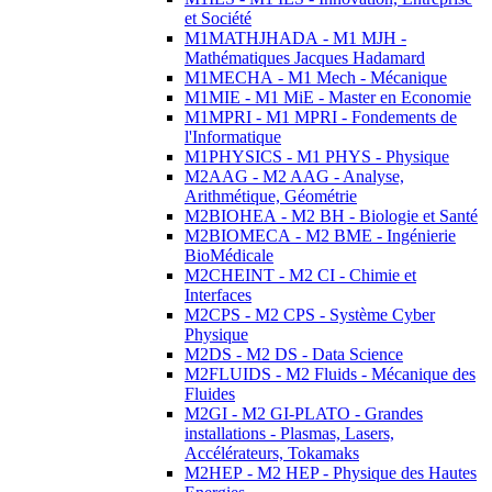
et Société
M1MATHJHADA - M1 MJH -
Mathématiques Jacques Hadamard
M1MECHA - M1 Mech - Mécanique
M1MIE - M1 MiE - Master en Economie
M1MPRI - M1 MPRI - Fondements de
l'Informatique
M1PHYSICS - M1 PHYS - Physique
M2AAG - M2 AAG - Analyse,
Arithmétique, Géométrie
M2BIOHEA - M2 BH - Biologie et Santé
M2BIOMECA - M2 BME - Ingénierie
BioMédicale
M2CHEINT - M2 CI - Chimie et
Interfaces
M2CPS - M2 CPS - Système Cyber
Physique
M2DS - M2 DS - Data Science
M2FLUIDS - M2 Fluids - Mécanique des
Fluides
M2GI - M2 GI-PLATO - Grandes
installations - Plasmas, Lasers,
Accélérateurs, Tokamaks
M2HEP - M2 HEP - Physique des Hautes