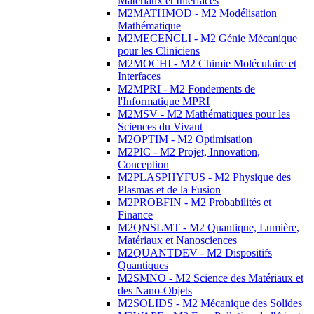
Matériaux et Interfaces
M2MATHMOD - M2 Modélisation
Mathématique
M2MECENCLI - M2 Génie Mécanique
pour les Cliniciens
M2MOCHI - M2 Chimie Moléculaire et
Interfaces
M2MPRI - M2 Fondements de
l'Informatique MPRI
M2MSV - M2 Mathématiques pour les
Sciences du Vivant
M2OPTIM - M2 Optimisation
M2PIC - M2 Projet, Innovation,
Conception
M2PLASPHYFUS - M2 Physique des
Plasmas et de la Fusion
M2PROBFIN - M2 Probabilités et
Finance
M2QNSLMT - M2 Quantique, Lumière,
Matériaux et Nanosciences
M2QUANTDEV - M2 Dispositifs
Quantiques
M2SMNO - M2 Science des Matériaux et
des Nano-Objets
M2SOLIDS - M2 Mécanique des Solides