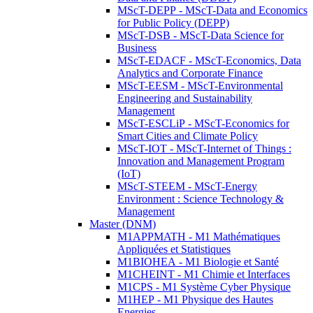
MScT-DEPP - MScT-Data and Economics
for Public Policy (DEPP)
MScT-DSB - MScT-Data Science for
Business
MScT-EDACF - MScT-Economics, Data
Analytics and Corporate Finance
MScT-EESM - MScT-Environmental
Engineering and Sustainability
Management
MScT-ESCLiP - MScT-Economics for
Smart Cities and Climate Policy
MScT-IOT - MScT-Internet of Things :
Innovation and Management Program
(IoT)
MScT-STEEM - MScT-Energy
Environment : Science Technology &
Management
Master (DNM)
M1APPMATH - M1 Mathématiques
Appliquées et Statistiques
M1BIOHEA - M1 Biologie et Santé
M1CHEINT - M1 Chimie et Interfaces
M1CPS - M1 Système Cyber Physique
M1HEP - M1 Physique des Hautes
Energies