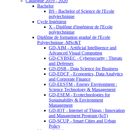
Catalogue 2019 - 2020
Bachelor
BS - Bachelor of Science de l'Ecole
polytechnique
Cycle Ingénieur
X - Diplôme d'ingénieur de l'Ecole
polytechnique
Diplôme de formation gradué de l'Ecole
Polytechnique -MSc&T
GD-AIM - Artificial Intelligence and
Advanced Visual Computing
GD-CYBSEC - Cybersecurity : Threats
and Defenses
GD-DSB - Data Science for Business
GD-EDCF - Economics, Data Analytics
and Corporate Finance
GD-EESTM - Energy Environment :
Science Technology & Management
GD-ESEM - Ecotechnologies for
Sustainability & Environment
Management
GD-IOT - Internet of Things : Innovation
and Management Program (IoT)
GD-SCUP - Smart Cities and Urban
Policy