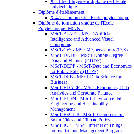
X - Titre d’Ingénieur diplômé de l’École
polytechnique
Diplôme d'établissement
X-4A - Diplôme de l'Ecole polytechnique
Diplôme de formation gradué de l'Ecole
Polytechnique -MSc&T
MScT-AI-ViC - MScT-Artificial
Intelligence and Advanced Visual
Computing
MScT-CyS - MScT-Cybersecurity (CyS)
MScT-DDDF - MScT-Double Degree
Data and Finance (DDDF)
MScT-DEPP - MScT-Data and Economics
for Public Policy (DEPP)
MScT-DSB - MScT-Data Science for
Business
MScT-EDACF - MScT-Economics, Data
Analytics and Corporate Finance
MScT-EESM - MScT-Environmental
Engineering and Sustainability
Management
MScT-ESCLiP - MScT-Economics for
Smart Cities and Climate Policy
MScT-IOT - MScT-Internet of Things :
Innovation and Management Program