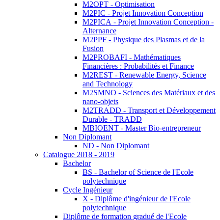
M2OPT - Optimisation
M2PIC - Projet Innovation Conception
M2PICA - Projet Innovation Conception -
Alternance
M2PPF - Physique des Plasmas et de la
Fusion
M2PROBAFI - Mathématiques
Financières : Probabilités et Finance
M2REST - Renewable Energy, Science
and Technology
M2SMNO - Sciences des Matériaux et des
nano-objets
M2TRADD - Transport et Développement
Durable - TRADD
MBIOENT - Master Bio-entrepreneur
Non Diplomant
ND - Non Diplomant
Catalogue 2018 - 2019
Bachelor
BS - Bachelor of Science de l'Ecole
polytechnique
Cycle Ingénieur
X - Diplôme d'ingénieur de l'Ecole
polytechnique
Diplôme de formation gradué de l'Ecole