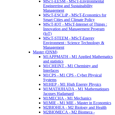
MScT-EESM - MScT-Environmental
Engineering and Sustainability
Management
MScT-ESCLiP - MScT-Economics for
Smart Cities and Climate Policy
MScT-IOT - MScT-Internet of Things :
Innovation and Management Program
(IoT)
MScT-STEEM - MScT-Energy
Environment : Science Technology &
Management
Master (DNM)
M1APPMATH - M1 Applied Mathematics
and statistics
M1CHEINT - M1 Chemistry and
Interfaces
M1CPS - M1 CPS - Cyber Physical
Systems
M1HEP - M1 High Energy Physics
M1MATHJHADA - M1 Mathematiques
Jacques Hadamard
M1MECHA - M1 Mechanics
M1MIE - M1 MIE - Master in Economics
M2BIOHEA - M2 Biology and Health
M2BIOMECA - M2 Biomeca -