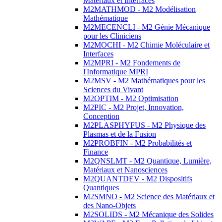
Matériaux et Interfaces
M2MATHMOD - M2 Modélisation
Mathématique
M2MECENCLI - M2 Génie Mécanique
pour les Cliniciens
M2MOCHI - M2 Chimie Moléculaire et
Interfaces
M2MPRI - M2 Fondements de
l'Informatique MPRI
M2MSV - M2 Mathématiques pour les
Sciences du Vivant
M2OPTIM - M2 Optimisation
M2PIC - M2 Projet, Innovation,
Conception
M2PLASPHYFUS - M2 Physique des
Plasmas et de la Fusion
M2PROBFIN - M2 Probabilités et
Finance
M2QNSLMT - M2 Quantique, Lumière,
Matériaux et Nanosciences
M2QUANTDEV - M2 Dispositifs
Quantiques
M2SMNO - M2 Science des Matériaux et
des Nano-Objets
M2SOLIDS - M2 Mécanique des Solides