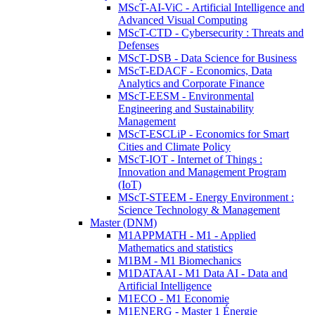
MScT-AI-ViC - Artificial Intelligence and
Advanced Visual Computing
MScT-CTD - Cybersecurity : Threats and
Defenses
MScT-DSB - Data Science for Business
MScT-EDACF - Economics, Data
Analytics and Corporate Finance
MScT-EESM - Environmental
Engineering and Sustainability
Management
MScT-ESCLiP - Economics for Smart
Cities and Climate Policy
MScT-IOT - Internet of Things :
Innovation and Management Program
(IoT)
MScT-STEEM - Energy Environment :
Science Technology & Management
Master (DNM)
M1APPMATH - M1 - Applied
Mathematics and statistics
M1BM - M1 Biomechanics
M1DATAAI - M1 Data AI - Data and
Artificial Intelligence
M1ECO - M1 Economie
M1ENERG - Master 1 Énergie