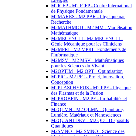
Energies
M2ICFP - M2 ICFP - Centre International
de Physique Fondamentale
M2MARES - M2 PBR - Physique par
Recherche
M2MATHMOD - M2 MM - Modélisation
Mathématique
M2MECENCLI - M2 MECENCLI -
Génie Mécanique pour les Cliniciens
M2MPRI - M2 MPRI - Fondements de
l'Informatique
M2MSV - M2 MSV - Mathématiques
pour les Sciences du Vivant
M2OPTIM - M2 OPT - Optimisation
M2PIC - M2 PIC - Projet, Innovation,
Conception
M2PLASPHYFUS - M2 PPF - Physique
des Plasmas et de la Fusion
M2PROBFIN - M2 PF - Probabilités et
Finance
M2QLMN - M2 QLMN - Quantique,
Lumière, Matériaux et Nanosciences
M2QUANTDEV - M2 QD - Dispositifs
Quantiques
M2SMNO - M2 SMNO - Science des