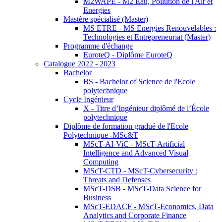
M2WAPE - M2 Eau, Pollution de l'Air et
Energies
Mastère spécialisé (Master)
MS ETRE - MS Energies Renouvelables :
Technologies et Entrepreneuriat (Master)
Programme d'échange
EuroteQ - Diplôme EuroteQ
Catalogue 2022 - 2023
Bachelor
BS - Bachelor of Science de l'Ecole
polytechnique
Cycle Ingénieur
X - Titre d’Ingénieur diplômé de l’École
polytechnique
Diplôme de formation gradué de l'Ecole
Polytechnique -MSc&T
MScT-AI-ViC - MScT-Artificial
Intelligence and Advanced Visual
Computing
MScT-CTD - MScT-Cybersecurity :
Threats and Defenses
MScT-DSB - MScT-Data Science for
Business
MScT-EDACF - MScT-Economics, Data
Analytics and Corporate Finance