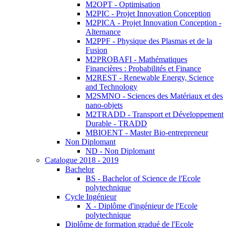
M2OPT - Optimisation
M2PIC - Projet Innovation Conception
M2PICA - Projet Innovation Conception -
Alternance
M2PPF - Physique des Plasmas et de la
Fusion
M2PROBAFI - Mathématiques
Financières : Probabilités et Finance
M2REST - Renewable Energy, Science
and Technology
M2SMNO - Sciences des Matériaux et des
nano-objets
M2TRADD - Transport et Développement
Durable - TRADD
MBIOENT - Master Bio-entrepreneur
Non Diplomant
ND - Non Diplomant
Catalogue 2018 - 2019
Bachelor
BS - Bachelor of Science de l'Ecole
polytechnique
Cycle Ingénieur
X - Diplôme d'ingénieur de l'Ecole
polytechnique
Diplôme de formation gradué de l'Ecole