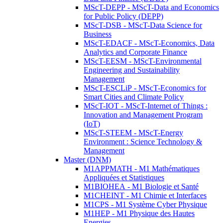
MScT-DEPP - MScT-Data and Economics
for Public Policy (DEPP)
MScT-DSB - MScT-Data Science for
Business
MScT-EDACF - MScT-Economics, Data
Analytics and Corporate Finance
MScT-EESM - MScT-Environmental
Engineering and Sustainability
Management
MScT-ESCLiP - MScT-Economics for
Smart Cities and Climate Policy
MScT-IOT - MScT-Internet of Things :
Innovation and Management Program
(IoT)
MScT-STEEM - MScT-Energy
Environment : Science Technology &
Management
Master (DNM)
M1APPMATH - M1 Mathématiques
Appliquées et Statistiques
M1BIOHEA - M1 Biologie et Santé
M1CHEINT - M1 Chimie et Interfaces
M1CPS - M1 Système Cyber Physique
M1HEP - M1 Physique des Hautes
Energies