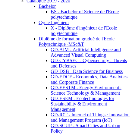
Catalogue 2019 - 2020
Bachelor
BS - Bachelor of Science de l'Ecole
polytechnique
Cycle Ingénieur
X - Diplôme d'ingénieur de l'Ecole
polytechnique
Diplôme de formation gradué de l'Ecole
Polytechnique -MSc&T
GD-AIM - Artificial Intelligence and
Advanced Visual Computing
GD-CYBSEC - Cybersecurity : Threats
and Defenses
GD-DSB - Data Science for Business
GD-EDCF - Economics, Data Analytics
and Corporate Finance
GD-EESTM - Energy Environment :
Science Technology & Management
GD-ESEM - Ecotechnologies for
Sustainability & Environment
Management
GD-IOT - Internet of Things : Innovation
and Management Program (IoT)
GD-SCUP - Smart Cities and Urban
Policy