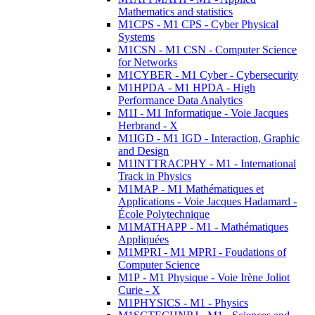
Mathematics and statistics
M1CPS - M1 CPS - Cyber Physical
Systems
M1CSN - M1 CSN - Computer Science
for Networks
M1CYBER - M1 Cyber - Cybersecurity
M1HPDA - M1 HPDA - High
Performance Data Analytics
M1I - M1 Informatique - Voie Jacques
Herbrand - X
M1IGD - M1 IGD - Interaction, Graphic
and Design
M1INTTRACPHY - M1 - International
Track in Physics
M1MAP - M1 Mathématiques et
Applications - Voie Jacques Hadamard -
École Polytechnique
M1MATHAPP - M1 - Mathématiques
Appliquées
M1MPRI - M1 MPRI - Foudations of
Computer Science
M1P - M1 Physique - Voie Irène Joliot
Curie - X
M1PHYSICS - M1 - Physics