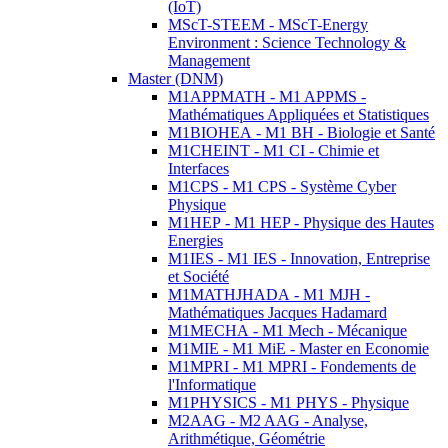
(IoT)
MScT-STEEM - MScT-Energy
Environment : Science Technology &
Management
Master (DNM)
M1APPMATH - M1 APPMS -
Mathématiques Appliquées et Statistiques
M1BIOHEA - M1 BH - Biologie et Santé
M1CHEINT - M1 CI - Chimie et
Interfaces
M1CPS - M1 CPS - Système Cyber
Physique
M1HEP - M1 HEP - Physique des Hautes
Energies
M1IES - M1 IES - Innovation, Entreprise
et Société
M1MATHJHADA - M1 MJH -
Mathématiques Jacques Hadamard
M1MECHA - M1 Mech - Mécanique
M1MIE - M1 MiE - Master en Economie
M1MPRI - M1 MPRI - Fondements de
l'Informatique
M1PHYSICS - M1 PHYS - Physique
M2AAG - M2 AAG - Analyse,
Arithmétique, Géométrie