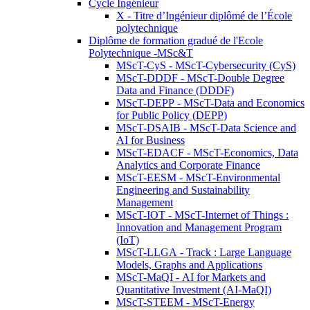
Cycle Ingénieur
X - Titre d’Ingénieur diplômé de l’École
polytechnique
Diplôme de formation gradué de l'Ecole
Polytechnique -MSc&T
MScT-CyS - MScT-Cybersecurity (CyS)
MScT-DDDF - MScT-Double Degree
Data and Finance (DDDF)
MScT-DEPP - MScT-Data and Economics
for Public Policy (DEPP)
MScT-DSAIB - MScT-Data Science and
AI for Business
MScT-EDACF - MScT-Economics, Data
Analytics and Corporate Finance
MScT-EESM - MScT-Environmental
Engineering and Sustainability
Management
MScT-IOT - MScT-Internet of Things :
Innovation and Management Program
(IoT)
MScT-LLGA - Track : Large Language
Models, Graphs and Applications
MScT-MaQI - AI for Markets and
Quantitative Investment (AI-MaQI)
MScT-STEEM - MScT-Energy