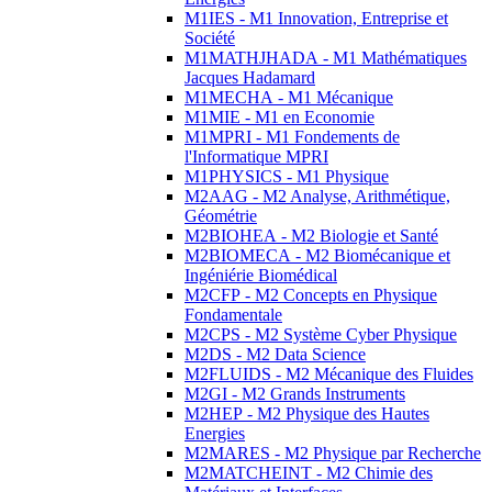
M1IES - M1 Innovation, Entreprise et
Société
M1MATHJHADA - M1 Mathématiques
Jacques Hadamard
M1MECHA - M1 Mécanique
M1MIE - M1 en Economie
M1MPRI - M1 Fondements de
l'Informatique MPRI
M1PHYSICS - M1 Physique
M2AAG - M2 Analyse, Arithmétique,
Géométrie
M2BIOHEA - M2 Biologie et Santé
M2BIOMECA - M2 Biomécanique et
Ingéniérie Biomédical
M2CFP - M2 Concepts en Physique
Fondamentale
M2CPS - M2 Système Cyber Physique
M2DS - M2 Data Science
M2FLUIDS - M2 Mécanique des Fluides
M2GI - M2 Grands Instruments
M2HEP - M2 Physique des Hautes
Energies
M2MARES - M2 Physique par Recherche
M2MATCHEINT - M2 Chimie des