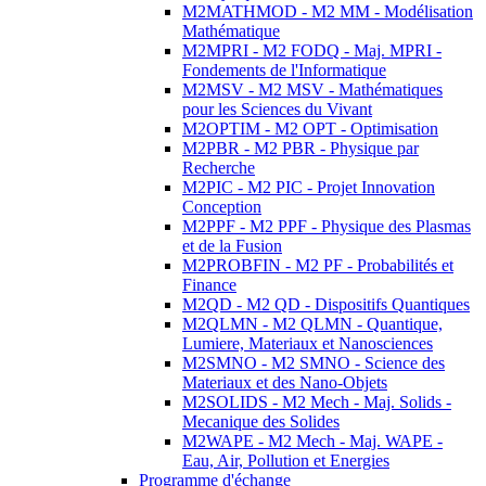
M2MATHMOD - M2 MM - Modélisation
Mathématique
M2MPRI - M2 FODQ - Maj. MPRI -
Fondements de l'Informatique
M2MSV - M2 MSV - Mathématiques
pour les Sciences du Vivant
M2OPTIM - M2 OPT - Optimisation
M2PBR - M2 PBR - Physique par
Recherche
M2PIC - M2 PIC - Projet Innovation
Conception
M2PPF - M2 PPF - Physique des Plasmas
et de la Fusion
M2PROBFIN - M2 PF - Probabilités et
Finance
M2QD - M2 QD - Dispositifs Quantiques
M2QLMN - M2 QLMN - Quantique,
Lumiere, Materiaux et Nanosciences
M2SMNO - M2 SMNO - Science des
Materiaux et des Nano-Objets
M2SOLIDS - M2 Mech - Maj. Solids -
Mecanique des Solides
M2WAPE - M2 Mech - Maj. WAPE -
Eau, Air, Pollution et Energies
Programme d'échange