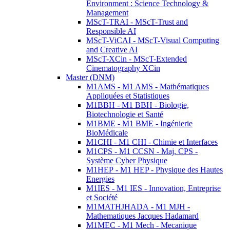
Environment : Science Technology &
Management
MScT-TRAI - MScT-Trust and
Responsible AI
MScT-ViCAI - MScT-Visual Computing
and Creative AI
MScT-XCin - MScT-Extended
Cinematography XCin
Master (DNM)
M1AMS - M1 AMS - Mathématiques
Appliquées et Statistiques
M1BBH - M1 BBH - Biologie,
Biotechnologie et Santé
M1BME - M1 BME - Ingénierie
BioMédicale
M1CHI - M1 CHI - Chimie et Interfaces
M1CPS - M1 CCSN - Maj. CPS -
Système Cyber Physique
M1HEP - M1 HEP - Physique des Hautes
Energies
M1IES - M1 IES - Innovation, Entreprise
et Société
M1MATHJHADA - M1 MJH -
Mathematiques Jacques Hadamard
M1MEC - M1 Mech - Mecanique