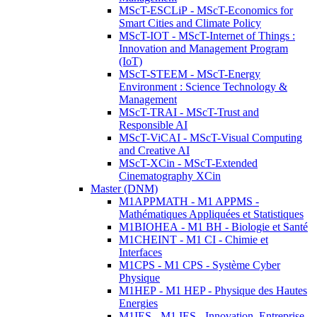
MScT-ESCLiP - MScT-Economics for
Smart Cities and Climate Policy
MScT-IOT - MScT-Internet of Things :
Innovation and Management Program
(IoT)
MScT-STEEM - MScT-Energy
Environment : Science Technology &
Management
MScT-TRAI - MScT-Trust and
Responsible AI
MScT-ViCAI - MScT-Visual Computing
and Creative AI
MScT-XCin - MScT-Extended
Cinematography XCin
Master (DNM)
M1APPMATH - M1 APPMS -
Mathématiques Appliquées et Statistiques
M1BIOHEA - M1 BH - Biologie et Santé
M1CHEINT - M1 CI - Chimie et
Interfaces
M1CPS - M1 CPS - Système Cyber
Physique
M1HEP - M1 HEP - Physique des Hautes
Energies
M1IES - M1 IES - Innovation, Entreprise