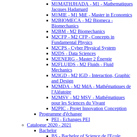
M1MATHJHADA - M1 - Mathematiques
Jacques Hadamard
M1MIE - M1 MiE - Master in Economics
M2BIOMECA - M2 Biomeca -
Biomechanics
M2BM - M2 Biomechanics
M2CFP - M2 CFP - Concepts in
Fundamental Physics
M2CPS - Cyber Physical System
M2DS - Data Sciences
M2ENERG - Master 2 Énergie
M2FLUIDS - M2 Fluids - Fluid
Mechanics
M2IGD - M2 IGD - Interaction, Graphic
and Design
M2MDA - M2 MdA - Mathématiques de
l'Aléatoire
M2MSV - M2 MSV - Mathématiques
pour les Sciences du Vivant
M2PIC - Projet Innovation Conception
Programme d'échange
PEI - Echanges PEI
Catalogue 2020 - 2021
Bachelor
BS - Bachelor of Science de l'Ecole