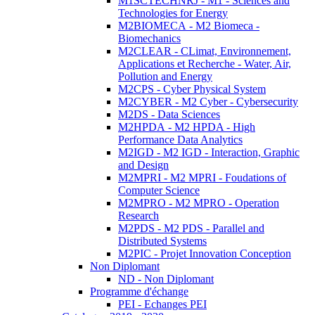
M1SCTECHNRJ - M1 - Sciences and
Technologies for Energy
M2BIOMECA - M2 Biomeca -
Biomechanics
M2CLEAR - CLimat, Environnement,
Applications et Recherche - Water, Air,
Pollution and Energy
M2CPS - Cyber Physical System
M2CYBER - M2 Cyber - Cybersecurity
M2DS - Data Sciences
M2HPDA - M2 HPDA - High
Performance Data Analytics
M2IGD - M2 IGD - Interaction, Graphic
and Design
M2MPRI - M2 MPRI - Foudations of
Computer Science
M2MPRO - M2 MPRO - Operation
Research
M2PDS - M2 PDS - Parallel and
Distributed Systems
M2PIC - Projet Innovation Conception
Non Diplomant
ND - Non Diplomant
Programme d'échange
PEI - Echanges PEI