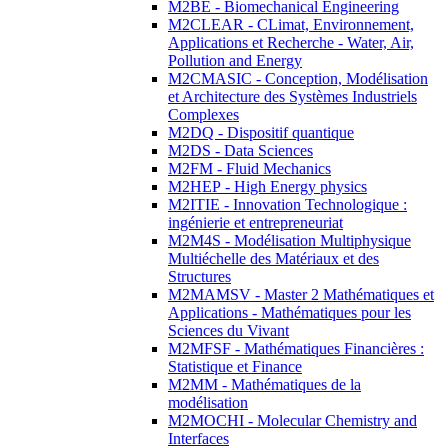
M2BE - Biomechanical Engineering
M2CLEAR - CLimat, Environnement,
Applications et Recherche - Water, Air,
Pollution and Energy
M2CMASIC - Conception, Modélisation
et Architecture des Systèmes Industriels
Complexes
M2DQ - Dispositif quantique
M2DS - Data Sciences
M2FM - Fluid Mechanics
M2HEP - High Energy physics
M2ITIE - Innovation Technologique :
ingénierie et entrepreneuriat
M2M4S - Modélisation Multiphysique
Multiéchelle des Matériaux et des
Structures
M2MAMSV - Master 2 Mathématiques et
Applications - Mathématiques pour les
Sciences du Vivant
M2MFSF - Mathématiques Financières :
Statistique et Finance
M2MM - Mathématiques de la
modélisation
M2MOCHI - Molecular Chemistry and
Interfaces