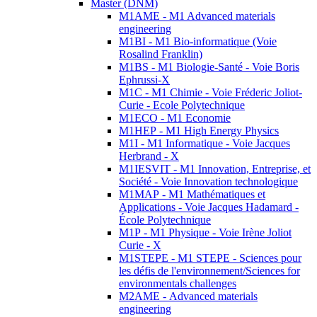
Master (DNM)
M1AME - M1 Advanced materials
engineering
M1BI - M1 Bio-informatique (Voie
Rosalind Franklin)
M1BS - M1 Biologie-Santé - Voie Boris
Ephrussi-X
M1C - M1 Chimie - Voie Fréderic Joliot-
Curie - Ecole Polytechnique
M1ECO - M1 Economie
M1HEP - M1 High Energy Physics
M1I - M1 Informatique - Voie Jacques
Herbrand - X
M1IESVIT - M1 Innovation, Entreprise, et
Société - Voie Innovation technologique
M1MAP - M1 Mathématiques et
Applications - Voie Jacques Hadamard -
École Polytechnique
M1P - M1 Physique - Voie Irène Joliot
Curie - X
M1STEPE - M1 STEPE - Sciences pour
les défis de l'environnement/Sciences for
environmentals challenges
M2AME - Advanced materials
engineering