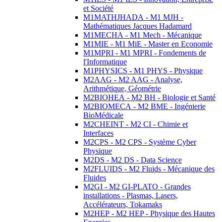
et Société
M1MATHJHADA - M1 MJH -
Mathématiques Jacques Hadamard
M1MECHA - M1 Mech - Mécanique
M1MIE - M1 MiE - Master en Economie
M1MPRI - M1 MPRI - Fondements de
l'Informatique
M1PHYSICS - M1 PHYS - Physique
M2AAG - M2 AAG - Analyse,
Arithmétique, Géométrie
M2BIOHEA - M2 BH - Biologie et Santé
M2BIOMECA - M2 BME - Ingénierie
BioMédicale
M2CHEINT - M2 CI - Chimie et
Interfaces
M2CPS - M2 CPS - Système Cyber
Physique
M2DS - M2 DS - Data Science
M2FLUIDS - M2 Fluids - Mécanique des
Fluides
M2GI - M2 GI-PLATO - Grandes
installations - Plasmas, Lasers,
Accélérateurs, Tokamaks
M2HEP - M2 HEP - Physique des Hautes