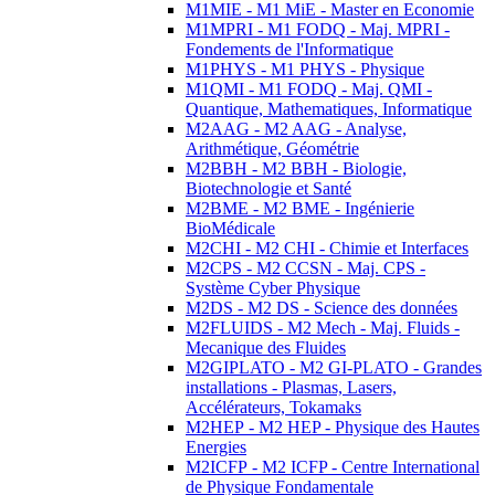
M1MIE - M1 MiE - Master en Economie
M1MPRI - M1 FODQ - Maj. MPRI -
Fondements de l'Informatique
M1PHYS - M1 PHYS - Physique
M1QMI - M1 FODQ - Maj. QMI -
Quantique, Mathematiques, Informatique
M2AAG - M2 AAG - Analyse,
Arithmétique, Géométrie
M2BBH - M2 BBH - Biologie,
Biotechnologie et Santé
M2BME - M2 BME - Ingénierie
BioMédicale
M2CHI - M2 CHI - Chimie et Interfaces
M2CPS - M2 CCSN - Maj. CPS -
Système Cyber Physique
M2DS - M2 DS - Science des données
M2FLUIDS - M2 Mech - Maj. Fluids -
Mecanique des Fluides
M2GIPLATO - M2 GI-PLATO - Grandes
installations - Plasmas, Lasers,
Accélérateurs, Tokamaks
M2HEP - M2 HEP - Physique des Hautes
Energies
M2ICFP - M2 ICFP - Centre International
de Physique Fondamentale