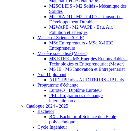
Matériaux et des Nano-Objets
M2SOLIDS - M2 Solids - Mécanique des
Solides
M2TRADD - M2 TraDD - Transport et
Développement Durable
M2WAPE - M2 WAPE - Eau, Air,
Pollution et Énergies
Master of Science (CGE)
MSc Entrepreneurs - MSc X-HEC
Entrepreneurs
Mastère spécialisé (Master)
MS ETRE - MS Energies Renouvelables :
Technologies et Entrepreneuriat (Master)
MS IE - MS Innovation et Entreprenariat
Non Diplomant
AUD_IPParis - AUDITEURS - IP Paris
Programme d'échange
EuroteQ - Diplôme EuroteQ
PEI - Programmes d'échange
internationaux
Catalogue 2024 - 2025
Bachelor
BX - Bachelor of Science de l'Ecole
polytechnique
Cycle Ingénieur