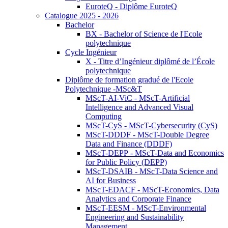
EuroteQ - Diplôme EuroteQ
Catalogue 2025 - 2026
Bachelor
BX - Bachelor of Science de l'Ecole
polytechnique
Cycle Ingénieur
X - Titre d’Ingénieur diplômé de l’École
polytechnique
Diplôme de formation gradué de l'Ecole
Polytechnique -MSc&T
MScT-AI-ViC - MScT-Artificial
Intelligence and Advanced Visual
Computing
MScT-CyS - MScT-Cybersecurity (CyS)
MScT-DDDF - MScT-Double Degree
Data and Finance (DDDF)
MScT-DEPP - MScT-Data and Economics
for Public Policy (DEPP)
MScT-DSAIB - MScT-Data Science and
AI for Business
MScT-EDACF - MScT-Economics, Data
Analytics and Corporate Finance
MScT-EESM - MScT-Environmental
Engineering and Sustainability
Management