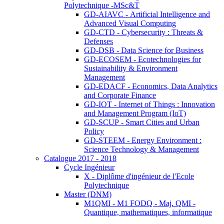
Polytechnique -MSc&T
GD-AIAVC - Artificial Intelligence and
Advanced Visual Computing
GD-CTD - Cybersecurity : Threats &
Defenses
GD-DSB - Data Science for Business
GD-ECOSEM - Ecotechnologies for
Sustainability & Environment
Management
GD-EDACF - Economics, Data Analytics
and Corporate Finance
GD-IOT - Internet of Things : Innovation
and Management Program (IoT)
GD-SCUP - Smart Cities and Urban
Policy
GD-STEEM - Energy Environment :
Science Technology & Management
Catalogue 2017 - 2018
Cycle Ingénieur
X - Diplôme d'ingénieur de l'Ecole
Polytechnique
Master (DNM)
M1QMI - M1 FODQ - Maj. QMI -
Quantique, mathematiques, informatique