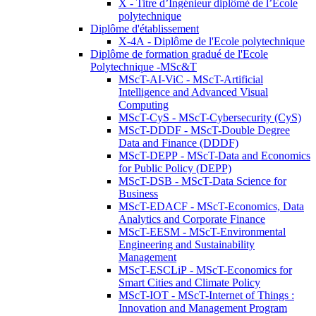
X - Titre d’Ingénieur diplômé de l’École
polytechnique
Diplôme d'établissement
X-4A - Diplôme de l'Ecole polytechnique
Diplôme de formation gradué de l'Ecole
Polytechnique -MSc&T
MScT-AI-ViC - MScT-Artificial
Intelligence and Advanced Visual
Computing
MScT-CyS - MScT-Cybersecurity (CyS)
MScT-DDDF - MScT-Double Degree
Data and Finance (DDDF)
MScT-DEPP - MScT-Data and Economics
for Public Policy (DEPP)
MScT-DSB - MScT-Data Science for
Business
MScT-EDACF - MScT-Economics, Data
Analytics and Corporate Finance
MScT-EESM - MScT-Environmental
Engineering and Sustainability
Management
MScT-ESCLiP - MScT-Economics for
Smart Cities and Climate Policy
MScT-IOT - MScT-Internet of Things :
Innovation and Management Program