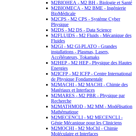
M2BIOHEA - M2 BH - Biologie et Santé
M2BIOMECA - M2 BME - Ingénierie
BioMédicale
M2CPS - M2 CPS - Système Cyber
Physique
M2DS - M2 DS - Data Science
M2FLUIDS - M2 Fluids - Mécanique des
Fluides
M2GI - M2 GI-PLATO - Grandes
installations - Plasmas, Lasers,
Accélérateurs, Tokamaks
M2HEP - M2 HEP - Physique des Hautes
Energies
M2ICFP - M2 ICFP - Centre International
de Physique Fondamentale
M2MACHI - M2 MACHI - Chimie des
Matériaux et Interfaces
M2MARES - M2 PBR - Physique par
Recherche
M2MATHMOD - M2 MM - Modélisation
Mathématique
M2MECENCLI - M2 MECENCLI -
Génie Mécanique pour les Cliniciens
M2MOCHI - M2 MoChI - Chimie
Moléculaire et Interfaces