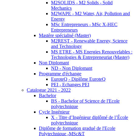
M2SOLIDS - M2 Solids - Solid
Mechanics
M2WAPE - M2 Water, Air, Pollution and
Energy
MSc Entrepreneurs - MSc X-HEC
Entrepreneurs
Mastère spécialisé (Master)
M2REST - Renewable Energy, Science
and Technology
MS ETRE - MS Energies Renouvelables :
Technologies & Entrepreneuriat (Master)
Non Diplomant
ND - Non Diplomant
Programme d'échange
EuroteQ - Diplôme EuroteQ
PEI - Echanges PEI
Catalogue 2021 - 2022
Bachelor
BS - Bachelor of Science de l'Ecole
polytechnique
Cycle Ingénieur
X - Titre d’Ingénieur diplômé de l’École
polytechnique
Diplôme de formation gradué de l'Ecole
Polytechnique -MSc&T