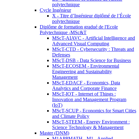
polytechnique
Cycle Ingénieur
X - Titre d’Ingénieur diplômé de l’École
polytechnique
Diplôme de formation gradué de l'Ecole
Polytechnique -MSc&T
MScT-AIAVC - Artificial Intelligence and
Advanced Visual Computing
MScT-CTD - Cybersecurity : Threats and
Defenses
MScT-DSB - Data Science for Business
MScT-ECOSEM - Environmental
Engineering and Sustainability
Management
MScT-EDACF - Economics, Data
Analytics and Corporate Finance
MScT-IOT - Internet of Things :
Innovation and Management Program
(IoT)
MScT-SCUP - Economics for Smart Cities
and Climate Policy
MScT-STEEM - Energy Environment :
Science Technology & Management
Master (DNM)
M1APPMATH - M1 - Applied