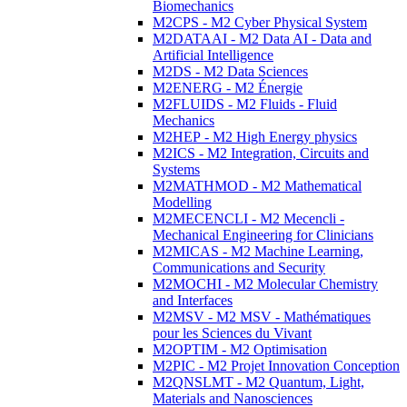
Biomechanics
M2CPS - M2 Cyber Physical System
M2DATAAI - M2 Data AI - Data and
Artificial Intelligence
M2DS - M2 Data Sciences
M2ENERG - M2 Énergie
M2FLUIDS - M2 Fluids - Fluid
Mechanics
M2HEP - M2 High Energy physics
M2ICS - M2 Integration, Circuits and
Systems
M2MATHMOD - M2 Mathematical
Modelling
M2MECENCLI - M2 Mecencli -
Mechanical Engineering for Clinicians
M2MICAS - M2 Machine Learning,
Communications and Security
M2MOCHI - M2 Molecular Chemistry
and Interfaces
M2MSV - M2 MSV - Mathématiques
pour les Sciences du Vivant
M2OPTIM - M2 Optimisation
M2PIC - M2 Projet Innovation Conception
M2QNSLMT - M2 Quantum, Light,
Materials and Nanosciences