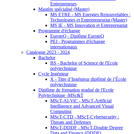
Entrepreneurs
Mastère spécialisé (Master)
MS ETRE - MS Energies Renouvelables :
Technologies et Entrepreneuriat (Master)
MS IE - MS Innovation et Entreprenariat
Programme d'échange
EuroteQ - Diplôme EuroteQ
PEI - Programmes d'échange
internationaux
Catalogue 2023 - 2024
Bachelor
BS - Bachelor of Science de l'Ecole
polytechnique
Cycle Ingénieur
X - Titre d’Ingénieur diplômé de l’École
polytechnique
Diplôme de formation gradué de l'Ecole
Polytechnique -MSc&T
MScT-AI-ViC - MScT-Artificial
Intelligence and Advanced Visual
Computing
MScT-CTD - MScT-Cybersecurity :
Threats and Defenses
MScT-DDDF - MScT-Double Degree
Data and Finance (DDDF)