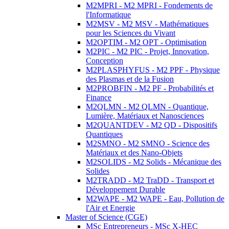
M2MPRI - M2 MPRI - Fondements de
l'Informatique
M2MSV - M2 MSV - Mathématiques
pour les Sciences du Vivant
M2OPTIM - M2 OPT - Optimisation
M2PIC - M2 PIC - Projet, Innovation,
Conception
M2PLASPHYFUS - M2 PPF - Physique
des Plasmas et de la Fusion
M2PROBFIN - M2 PF - Probabilités et
Finance
M2QLMN - M2 QLMN - Quantique,
Lumière, Matériaux et Nanosciences
M2QUANTDEV - M2 QD - Dispositifs
Quantiques
M2SMNO - M2 SMNO - Science des
Matériaux et des Nano-Objets
M2SOLIDS - M2 Solids - Mécanique des
Solides
M2TRADD - M2 TraDD - Transport et
Développement Durable
M2WAPE - M2 WAPE - Eau, Pollution de
l'Air et Energie
Master of Science (CGE)
MSc Entrepreneurs - MSc X-HEC