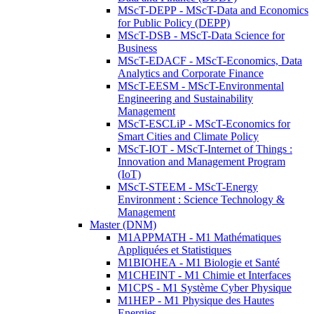
MScT-DEPP - MScT-Data and Economics
for Public Policy (DEPP)
MScT-DSB - MScT-Data Science for
Business
MScT-EDACF - MScT-Economics, Data
Analytics and Corporate Finance
MScT-EESM - MScT-Environmental
Engineering and Sustainability
Management
MScT-ESCLiP - MScT-Economics for
Smart Cities and Climate Policy
MScT-IOT - MScT-Internet of Things :
Innovation and Management Program
(IoT)
MScT-STEEM - MScT-Energy
Environment : Science Technology &
Management
Master (DNM)
M1APPMATH - M1 Mathématiques
Appliquées et Statistiques
M1BIOHEA - M1 Biologie et Santé
M1CHEINT - M1 Chimie et Interfaces
M1CPS - M1 Système Cyber Physique
M1HEP - M1 Physique des Hautes
Energies