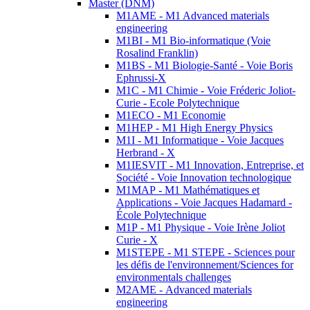
Master (DNM)
M1AME - M1 Advanced materials
engineering
M1BI - M1 Bio-informatique (Voie
Rosalind Franklin)
M1BS - M1 Biologie-Santé - Voie Boris
Ephrussi-X
M1C - M1 Chimie - Voie Fréderic Joliot-
Curie - Ecole Polytechnique
M1ECO - M1 Economie
M1HEP - M1 High Energy Physics
M1I - M1 Informatique - Voie Jacques
Herbrand - X
M1IESVIT - M1 Innovation, Entreprise, et
Société - Voie Innovation technologique
M1MAP - M1 Mathématiques et
Applications - Voie Jacques Hadamard -
École Polytechnique
M1P - M1 Physique - Voie Irène Joliot
Curie - X
M1STEPE - M1 STEPE - Sciences pour
les défis de l'environnement/Sciences for
environmentals challenges
M2AME - Advanced materials
engineering