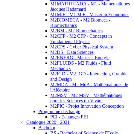
M1MATHJHADA - M1 - Mathematiques
Jacques Hadamard
M1MIE - M1 MiE - Master in Economics
M2BIOMECA - M2 Biomeca -
Biomechanics
M2BM - M2 Biomechanics
M2CFP - M2 CFP - Concepts in
Fundamental Physics
M2CPS - Cyber Physical System
M2DS - Data Sciences
M2ENERG - Master 2 Énergie
M2FLUIDS - M2 Fluids - Fluid
Mechanics
M2IGD - M2 IGD - Interaction, Graphic
and Design
M2MDA - M2 MdA - Mathématiques de
l'Aléatoire
M2MSV - M2 MSV - Mathématiques
pour les Sciences du Vivant
M2PIC - Projet Innovation Conception
Programme d'échange
PEI - Echanges PEI
Catalogue 2020 - 2021
Bachelor
BS - Bachelor of Science de l'Ecole