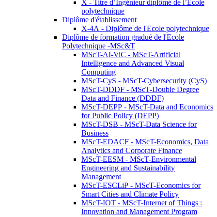
X - Titre d’Ingénieur diplômé de l’École
polytechnique
Diplôme d'établissement
X-4A - Diplôme de l'Ecole polytechnique
Diplôme de formation gradué de l'Ecole
Polytechnique -MSc&T
MScT-AI-ViC - MScT-Artificial
Intelligence and Advanced Visual
Computing
MScT-CyS - MScT-Cybersecurity (CyS)
MScT-DDDF - MScT-Double Degree
Data and Finance (DDDF)
MScT-DEPP - MScT-Data and Economics
for Public Policy (DEPP)
MScT-DSB - MScT-Data Science for
Business
MScT-EDACF - MScT-Economics, Data
Analytics and Corporate Finance
MScT-EESM - MScT-Environmental
Engineering and Sustainability
Management
MScT-ESCLiP - MScT-Economics for
Smart Cities and Climate Policy
MScT-IOT - MScT-Internet of Things :
Innovation and Management Program