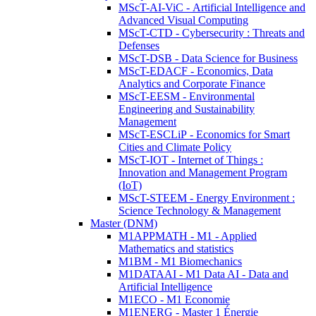
MScT-AI-ViC - Artificial Intelligence and
Advanced Visual Computing
MScT-CTD - Cybersecurity : Threats and
Defenses
MScT-DSB - Data Science for Business
MScT-EDACF - Economics, Data
Analytics and Corporate Finance
MScT-EESM - Environmental
Engineering and Sustainability
Management
MScT-ESCLiP - Economics for Smart
Cities and Climate Policy
MScT-IOT - Internet of Things :
Innovation and Management Program
(IoT)
MScT-STEEM - Energy Environment :
Science Technology & Management
Master (DNM)
M1APPMATH - M1 - Applied
Mathematics and statistics
M1BM - M1 Biomechanics
M1DATAAI - M1 Data AI - Data and
Artificial Intelligence
M1ECO - M1 Economie
M1ENERG - Master 1 Énergie