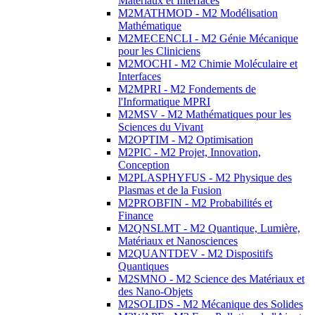
Matériaux et Interfaces
M2MATHMOD - M2 Modélisation
Mathématique
M2MECENCLI - M2 Génie Mécanique
pour les Cliniciens
M2MOCHI - M2 Chimie Moléculaire et
Interfaces
M2MPRI - M2 Fondements de
l'Informatique MPRI
M2MSV - M2 Mathématiques pour les
Sciences du Vivant
M2OPTIM - M2 Optimisation
M2PIC - M2 Projet, Innovation,
Conception
M2PLASPHYFUS - M2 Physique des
Plasmas et de la Fusion
M2PROBFIN - M2 Probabilités et
Finance
M2QNSLMT - M2 Quantique, Lumière,
Matériaux et Nanosciences
M2QUANTDEV - M2 Dispositifs
Quantiques
M2SMNO - M2 Science des Matériaux et
des Nano-Objets
M2SOLIDS - M2 Mécanique des Solides