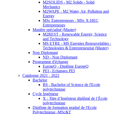
M2SOLIDS - M2 Solids - Solid
Mechanics
M2WAPE - M2 Water, Air, Pollution and
Energy
MSc Entrepreneurs - MSc X-HEC
Entrepreneurs
Mastère spécialisé (Master)
M2REST - Renewable Energy, Science
and Technology
MS ETRE - MS Energies Renouvelables :
Technologies & Entrepreneuriat (Master)
Non Diplomant
ND - Non Diplomant
Programme d'échange
EuroteQ - Diplôme EuroteQ
PEI - Echanges PEI
Catalogue 2021 - 2022
Bachelor
BS - Bachelor of Science de l'Ecole
polytechnique
Cycle Ingénieur
X - Titre d’Ingénieur diplômé de l’École
polytechnique
Diplôme de formation gradué de l'Ecole
Polytechnique -MSc&T