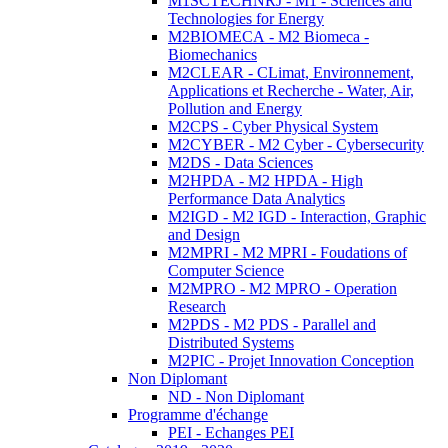
M1SCTECHNRJ - M1 - Sciences and
Technologies for Energy
M2BIOMECA - M2 Biomeca -
Biomechanics
M2CLEAR - CLimat, Environnement,
Applications et Recherche - Water, Air,
Pollution and Energy
M2CPS - Cyber Physical System
M2CYBER - M2 Cyber - Cybersecurity
M2DS - Data Sciences
M2HPDA - M2 HPDA - High
Performance Data Analytics
M2IGD - M2 IGD - Interaction, Graphic
and Design
M2MPRI - M2 MPRI - Foudations of
Computer Science
M2MPRO - M2 MPRO - Operation
Research
M2PDS - M2 PDS - Parallel and
Distributed Systems
M2PIC - Projet Innovation Conception
Non Diplomant
ND - Non Diplomant
Programme d'échange
PEI - Echanges PEI