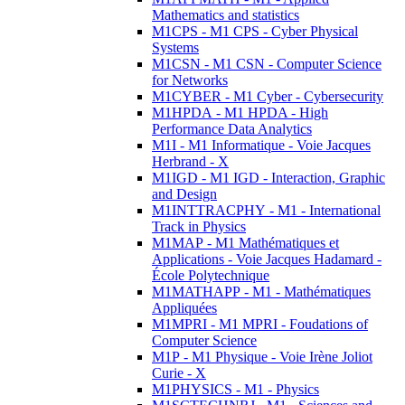
Mathematics and statistics
M1CPS - M1 CPS - Cyber Physical
Systems
M1CSN - M1 CSN - Computer Science
for Networks
M1CYBER - M1 Cyber - Cybersecurity
M1HPDA - M1 HPDA - High
Performance Data Analytics
M1I - M1 Informatique - Voie Jacques
Herbrand - X
M1IGD - M1 IGD - Interaction, Graphic
and Design
M1INTTRACPHY - M1 - International
Track in Physics
M1MAP - M1 Mathématiques et
Applications - Voie Jacques Hadamard -
École Polytechnique
M1MATHAPP - M1 - Mathématiques
Appliquées
M1MPRI - M1 MPRI - Foudations of
Computer Science
M1P - M1 Physique - Voie Irène Joliot
Curie - X
M1PHYSICS - M1 - Physics