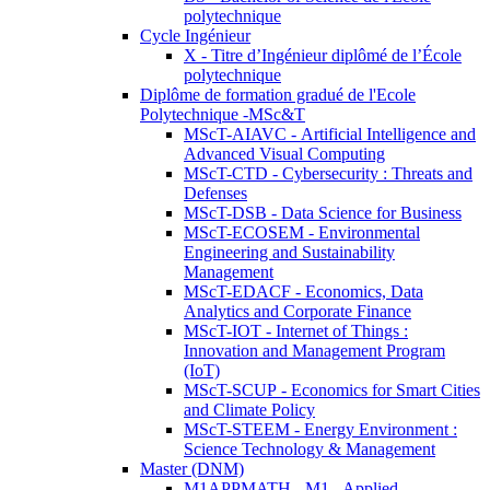
polytechnique
Cycle Ingénieur
X - Titre d’Ingénieur diplômé de l’École
polytechnique
Diplôme de formation gradué de l'Ecole
Polytechnique -MSc&T
MScT-AIAVC - Artificial Intelligence and
Advanced Visual Computing
MScT-CTD - Cybersecurity : Threats and
Defenses
MScT-DSB - Data Science for Business
MScT-ECOSEM - Environmental
Engineering and Sustainability
Management
MScT-EDACF - Economics, Data
Analytics and Corporate Finance
MScT-IOT - Internet of Things :
Innovation and Management Program
(IoT)
MScT-SCUP - Economics for Smart Cities
and Climate Policy
MScT-STEEM - Energy Environment :
Science Technology & Management
Master (DNM)
M1APPMATH - M1 - Applied