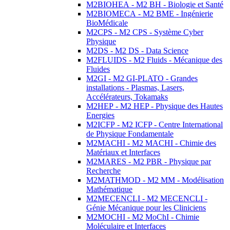
M2BIOHEA - M2 BH - Biologie et Santé
M2BIOMECA - M2 BME - Ingénierie
BioMédicale
M2CPS - M2 CPS - Système Cyber
Physique
M2DS - M2 DS - Data Science
M2FLUIDS - M2 Fluids - Mécanique des
Fluides
M2GI - M2 GI-PLATO - Grandes
installations - Plasmas, Lasers,
Accélérateurs, Tokamaks
M2HEP - M2 HEP - Physique des Hautes
Energies
M2ICFP - M2 ICFP - Centre International
de Physique Fondamentale
M2MACHI - M2 MACHI - Chimie des
Matériaux et Interfaces
M2MARES - M2 PBR - Physique par
Recherche
M2MATHMOD - M2 MM - Modélisation
Mathématique
M2MECENCLI - M2 MECENCLI -
Génie Mécanique pour les Cliniciens
M2MOCHI - M2 MoChI - Chimie
Moléculaire et Interfaces