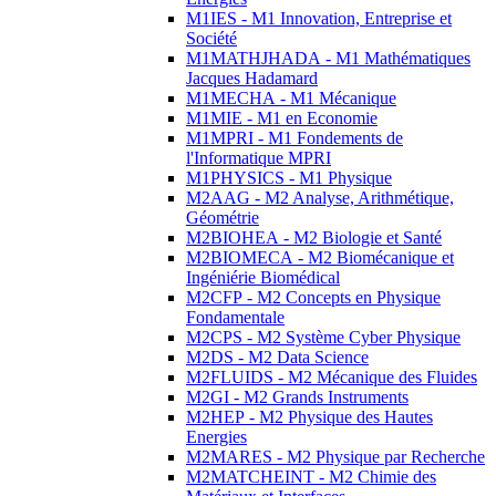
M1IES - M1 Innovation, Entreprise et
Société
M1MATHJHADA - M1 Mathématiques
Jacques Hadamard
M1MECHA - M1 Mécanique
M1MIE - M1 en Economie
M1MPRI - M1 Fondements de
l'Informatique MPRI
M1PHYSICS - M1 Physique
M2AAG - M2 Analyse, Arithmétique,
Géométrie
M2BIOHEA - M2 Biologie et Santé
M2BIOMECA - M2 Biomécanique et
Ingéniérie Biomédical
M2CFP - M2 Concepts en Physique
Fondamentale
M2CPS - M2 Système Cyber Physique
M2DS - M2 Data Science
M2FLUIDS - M2 Mécanique des Fluides
M2GI - M2 Grands Instruments
M2HEP - M2 Physique des Hautes
Energies
M2MARES - M2 Physique par Recherche
M2MATCHEINT - M2 Chimie des