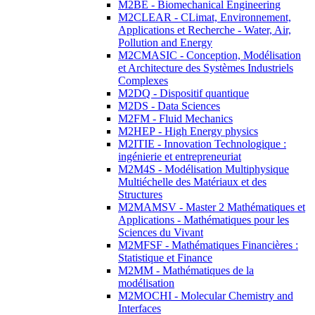
M2BE - Biomechanical Engineering
M2CLEAR - CLimat, Environnement,
Applications et Recherche - Water, Air,
Pollution and Energy
M2CMASIC - Conception, Modélisation
et Architecture des Systèmes Industriels
Complexes
M2DQ - Dispositif quantique
M2DS - Data Sciences
M2FM - Fluid Mechanics
M2HEP - High Energy physics
M2ITIE - Innovation Technologique :
ingénierie et entrepreneuriat
M2M4S - Modélisation Multiphysique
Multiéchelle des Matériaux et des
Structures
M2MAMSV - Master 2 Mathématiques et
Applications - Mathématiques pour les
Sciences du Vivant
M2MFSF - Mathématiques Financières :
Statistique et Finance
M2MM - Mathématiques de la
modélisation
M2MOCHI - Molecular Chemistry and
Interfaces