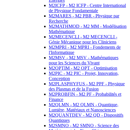
Energies
M2ICFP - M2 ICFP - Centre International
de Physique Fondamentale
M2MARES - M2 PBR - Physique par
Recherche
M2MATHMOD - M2 MM - Modélisation
Mathématique
M2MECENCLI - M2 MECENCLI -
Génie Mécanique pour les Cliniciens
M2MPRI - M2 MPRI - Fondements de
l'Informatique
M2MSV - M2 MSV - Mathématiques
pour les Sciences du Vivant
M2OPTIM - M2 OPT - Optimisation
M2PIC - M2 PIC - Projet, Innovation,
Conception
M2PLASPHYFUS - M2 PPF - Physique
des Plasmas et de la Fusion
M2PROBFIN - M2 PF - Probabilités et
Finance
M2QLMN - M2 QLMN - Quantique,
Lumière, Matériaux et Nanosciences
M2QUANTDEV - M2 QD - Dispositifs
Quantiques
M2SMNO - M2 SMNO - Science des