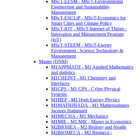
MScT-EESM - MScT-Environmental
Engineering and Sustainability
Management
MScT-ESCLiP - MScT-Economics for
Smart Cities and Climate Policy
MScT-IOT - MScT-Internet of Things :
Innovation and Management Program
(IoT)
MScT-STEEM - MScT-Energy
Environment : Science Technology &
Management
Master (DNM)
M1APPMATH - M1 Applied Mathematics
and statistics
M1CHEINT - M1 Chemistry and
Interfaces
M1CPS - M1 CPS - Cyber Physical
Systems
M1HEP - M1 High Energy Physics
M1MATHJHADA - M1 Mathematiques
Jacques Hadamard
M1MECHA - M1 Mechanics
M1MIE - M1 MIE - Master in Economics
M2BIOHEA - M2 Biology and Health
M2BIOMECA - M2 Biomeca -