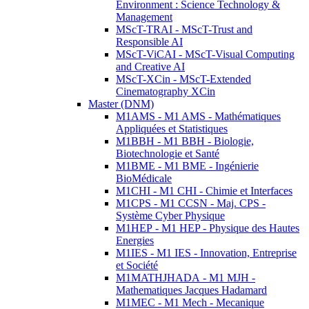
Environment : Science Technology &
Management
MScT-TRAI - MScT-Trust and
Responsible AI
MScT-ViCAI - MScT-Visual Computing
and Creative AI
MScT-XCin - MScT-Extended
Cinematography XCin
Master (DNM)
M1AMS - M1 AMS - Mathématiques
Appliquées et Statistiques
M1BBH - M1 BBH - Biologie,
Biotechnologie et Santé
M1BME - M1 BME - Ingénierie
BioMédicale
M1CHI - M1 CHI - Chimie et Interfaces
M1CPS - M1 CCSN - Maj. CPS -
Système Cyber Physique
M1HEP - M1 HEP - Physique des Hautes
Energies
M1IES - M1 IES - Innovation, Entreprise
et Société
M1MATHJHADA - M1 MJH -
Mathematiques Jacques Hadamard
M1MEC - M1 Mech - Mecanique