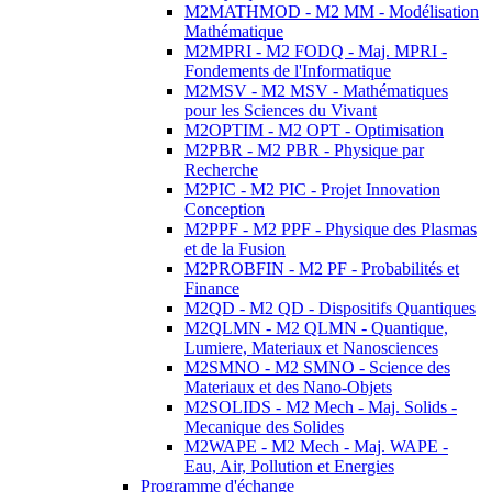
M2MATHMOD - M2 MM - Modélisation
Mathématique
M2MPRI - M2 FODQ - Maj. MPRI -
Fondements de l'Informatique
M2MSV - M2 MSV - Mathématiques
pour les Sciences du Vivant
M2OPTIM - M2 OPT - Optimisation
M2PBR - M2 PBR - Physique par
Recherche
M2PIC - M2 PIC - Projet Innovation
Conception
M2PPF - M2 PPF - Physique des Plasmas
et de la Fusion
M2PROBFIN - M2 PF - Probabilités et
Finance
M2QD - M2 QD - Dispositifs Quantiques
M2QLMN - M2 QLMN - Quantique,
Lumiere, Materiaux et Nanosciences
M2SMNO - M2 SMNO - Science des
Materiaux et des Nano-Objets
M2SOLIDS - M2 Mech - Maj. Solids -
Mecanique des Solides
M2WAPE - M2 Mech - Maj. WAPE -
Eau, Air, Pollution et Energies
Programme d'échange