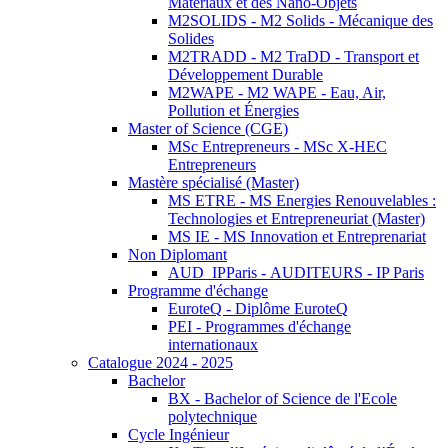
Matériaux et des Nano-Objets
M2SOLIDS - M2 Solids - Mécanique des
Solides
M2TRADD - M2 TraDD - Transport et
Développement Durable
M2WAPE - M2 WAPE - Eau, Air,
Pollution et Énergies
Master of Science (CGE)
MSc Entrepreneurs - MSc X-HEC
Entrepreneurs
Mastère spécialisé (Master)
MS ETRE - MS Energies Renouvelables :
Technologies et Entrepreneuriat (Master)
MS IE - MS Innovation et Entreprenariat
Non Diplomant
AUD_IPParis - AUDITEURS - IP Paris
Programme d'échange
EuroteQ - Diplôme EuroteQ
PEI - Programmes d'échange
internationaux
Catalogue 2024 - 2025
Bachelor
BX - Bachelor of Science de l'Ecole
polytechnique
Cycle Ingénieur