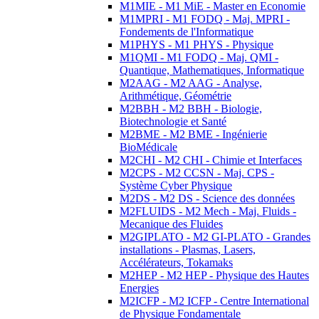
M1MIE - M1 MiE - Master en Economie
M1MPRI - M1 FODQ - Maj. MPRI -
Fondements de l'Informatique
M1PHYS - M1 PHYS - Physique
M1QMI - M1 FODQ - Maj. QMI -
Quantique, Mathematiques, Informatique
M2AAG - M2 AAG - Analyse,
Arithmétique, Géométrie
M2BBH - M2 BBH - Biologie,
Biotechnologie et Santé
M2BME - M2 BME - Ingénierie
BioMédicale
M2CHI - M2 CHI - Chimie et Interfaces
M2CPS - M2 CCSN - Maj. CPS -
Système Cyber Physique
M2DS - M2 DS - Science des données
M2FLUIDS - M2 Mech - Maj. Fluids -
Mecanique des Fluides
M2GIPLATO - M2 GI-PLATO - Grandes
installations - Plasmas, Lasers,
Accélérateurs, Tokamaks
M2HEP - M2 HEP - Physique des Hautes
Energies
M2ICFP - M2 ICFP - Centre International
de Physique Fondamentale