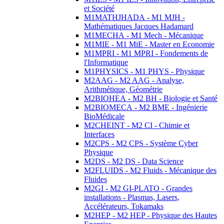
et Société
M1MATHJHADA - M1 MJH -
Mathématiques Jacques Hadamard
M1MECHA - M1 Mech - Mécanique
M1MIE - M1 MiE - Master en Economie
M1MPRI - M1 MPRI - Fondements de
l'Informatique
M1PHYSICS - M1 PHYS - Physique
M2AAG - M2 AAG - Analyse,
Arithmétique, Géométrie
M2BIOHEA - M2 BH - Biologie et Santé
M2BIOMECA - M2 BME - Ingénierie
BioMédicale
M2CHEINT - M2 CI - Chimie et
Interfaces
M2CPS - M2 CPS - Système Cyber
Physique
M2DS - M2 DS - Data Science
M2FLUIDS - M2 Fluids - Mécanique des
Fluides
M2GI - M2 GI-PLATO - Grandes
installations - Plasmas, Lasers,
Accélérateurs, Tokamaks
M2HEP - M2 HEP - Physique des Hautes