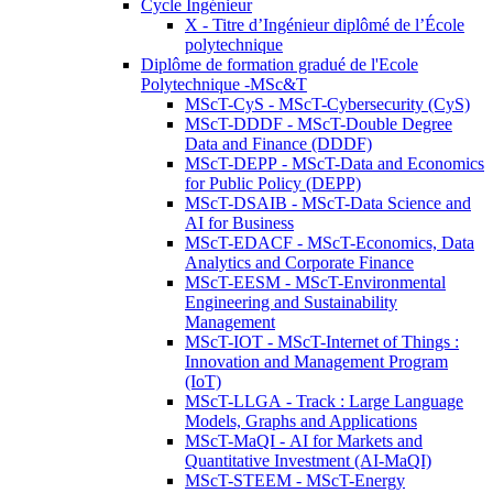
Cycle Ingénieur
X - Titre d’Ingénieur diplômé de l’École
polytechnique
Diplôme de formation gradué de l'Ecole
Polytechnique -MSc&T
MScT-CyS - MScT-Cybersecurity (CyS)
MScT-DDDF - MScT-Double Degree
Data and Finance (DDDF)
MScT-DEPP - MScT-Data and Economics
for Public Policy (DEPP)
MScT-DSAIB - MScT-Data Science and
AI for Business
MScT-EDACF - MScT-Economics, Data
Analytics and Corporate Finance
MScT-EESM - MScT-Environmental
Engineering and Sustainability
Management
MScT-IOT - MScT-Internet of Things :
Innovation and Management Program
(IoT)
MScT-LLGA - Track : Large Language
Models, Graphs and Applications
MScT-MaQI - AI for Markets and
Quantitative Investment (AI-MaQI)
MScT-STEEM - MScT-Energy