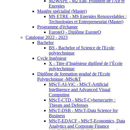
M2WAPE - M2 Eau, Pollution de l'Air et
Energies
Mastère spécialisé (Master)
MS ETRE - MS Energies Renouvelables :
Technologies et Entrepreneuriat (Master)
Programme d'échange
EuroteQ - Diplôme EuroteQ
Catalogue 2022 - 2023
Bachelor
BS - Bachelor of Science de l'Ecole
polytechnique
Cycle Ingénieur
X - Titre d’Ingénieur diplômé de l’École
polytechnique
Diplôme de formation gradué de l'Ecole
Polytechnique -MSc&T
MScT-AI-ViC - MScT-Artificial
Intelligence and Advanced Visual
Computing
MScT-CTD - MScT-Cybersecurity :
Threats and Defenses
MScT-DSB - MScT-Data Science for
Business
MScT-EDACF - MScT-Economics, Data
Analytics and Corporate Finance