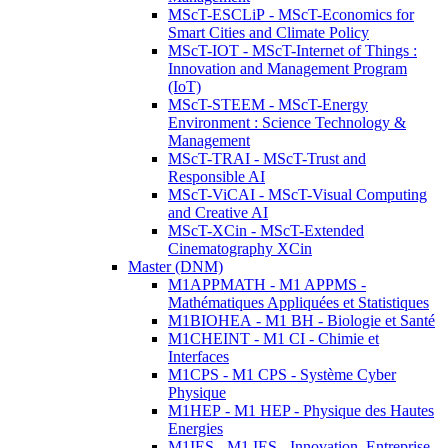
MScT-ESCLiP - MScT-Economics for
Smart Cities and Climate Policy
MScT-IOT - MScT-Internet of Things :
Innovation and Management Program
(IoT)
MScT-STEEM - MScT-Energy
Environment : Science Technology &
Management
MScT-TRAI - MScT-Trust and
Responsible AI
MScT-ViCAI - MScT-Visual Computing
and Creative AI
MScT-XCin - MScT-Extended
Cinematography XCin
Master (DNM)
M1APPMATH - M1 APPMS -
Mathématiques Appliquées et Statistiques
M1BIOHEA - M1 BH - Biologie et Santé
M1CHEINT - M1 CI - Chimie et
Interfaces
M1CPS - M1 CPS - Système Cyber
Physique
M1HEP - M1 HEP - Physique des Hautes
Energies
M1IES - M1 IES - Innovation, Entreprise