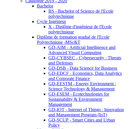
Catalogue 2019 - 2020
Bachelor
BS - Bachelor of Science de l'Ecole
polytechnique
Cycle Ingénieur
X - Diplôme d'ingénieur de l'Ecole
polytechnique
Diplôme de formation gradué de l'Ecole
Polytechnique -MSc&T
GD-AIM - Artificial Intelligence and
Advanced Visual Computing
GD-CYBSEC - Cybersecurity : Threats
and Defenses
GD-DSB - Data Science for Business
GD-EDCF - Economics, Data Analytics
and Corporate Finance
GD-EESTM - Energy Environment :
Science Technology & Management
GD-ESEM - Ecotechnologies for
Sustainability & Environment
Management
GD-IOT - Internet of Things : Innovation
and Management Program (IoT)
GD-SCUP - Smart Cities and Urban
Policy