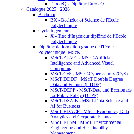
EuroteQ - Diplôme EuroteQ
Catalogue 2025 - 2026
Bachelor
BX - Bachelor of Science de l'Ecole
polytechnique
Cycle Ingénieur
X - Titre d’Ingénieur diplômé de l’École
polytechnique
Diplôme de formation gradué de l'Ecole
Polytechnique -MSc&T
MScT-AI-ViC - MScT-Artificial
Intelligence and Advanced Visual
Computing
MScT-CyS - MScT-Cybersecurity (CyS)
MScT-DDDF - MScT-Double Degree
Data and Finance (DDDF)
MScT-DEPP - MScT-Data and Economics
for Public Policy (DEPP)
MScT-DSAIB - MScT-Data Science and
AI for Business
MScT-EDACF - MScT-Economics, Data
Analytics and Corporate Finance
MScT-EESM - MScT-Environmental
Engineering and Sustainability
Management