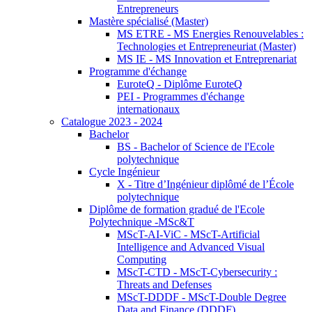
Entrepreneurs
Mastère spécialisé (Master)
MS ETRE - MS Energies Renouvelables :
Technologies et Entrepreneuriat (Master)
MS IE - MS Innovation et Entreprenariat
Programme d'échange
EuroteQ - Diplôme EuroteQ
PEI - Programmes d'échange
internationaux
Catalogue 2023 - 2024
Bachelor
BS - Bachelor of Science de l'Ecole
polytechnique
Cycle Ingénieur
X - Titre d’Ingénieur diplômé de l’École
polytechnique
Diplôme de formation gradué de l'Ecole
Polytechnique -MSc&T
MScT-AI-ViC - MScT-Artificial
Intelligence and Advanced Visual
Computing
MScT-CTD - MScT-Cybersecurity :
Threats and Defenses
MScT-DDDF - MScT-Double Degree
Data and Finance (DDDF)