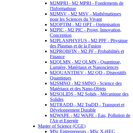
M2MPRI - M2 MPRI - Fondements de
l'Informatique
M2MSV - M2 MSV - Mathématiques
pour les Sciences du Vivant
M2OPTIM - M2 OPT - Optimisation
M2PIC - M2 PIC - Projet, Innovation,
Conception
M2PLASPHYFUS - M2 PPF - Physique
des Plasmas et de la Fusion
M2PROBFIN - M2 PF - Probabilités et
Finance
M2QLMN - M2 QLMN - Quantique,
Lumière, Matériaux et Nanosciences
M2QUANTDEV - M2 QD - Dispositifs
Quantiques
M2SMNO - M2 SMNO - Science des
Matériaux et des Nano-Objets
M2SOLIDS - M2 Solids - Mécanique des
Solides
M2TRADD - M2 TraDD - Transport et
Développement Durable
M2WAPE - M2 WAPE - Eau, Pollution de
l'Air et Energie
Master of Science (CGE)
MSc Entrepreneurs - MSc X-HEC