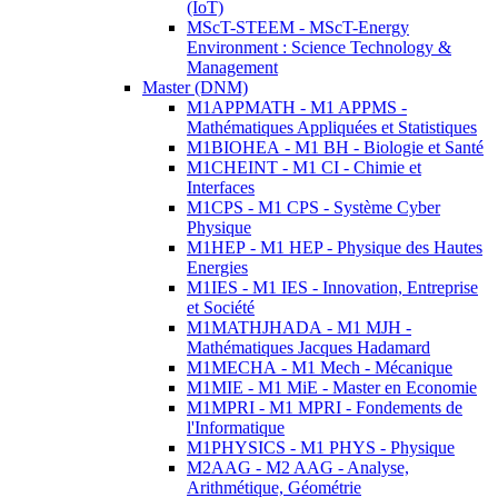
(IoT)
MScT-STEEM - MScT-Energy
Environment : Science Technology &
Management
Master (DNM)
M1APPMATH - M1 APPMS -
Mathématiques Appliquées et Statistiques
M1BIOHEA - M1 BH - Biologie et Santé
M1CHEINT - M1 CI - Chimie et
Interfaces
M1CPS - M1 CPS - Système Cyber
Physique
M1HEP - M1 HEP - Physique des Hautes
Energies
M1IES - M1 IES - Innovation, Entreprise
et Société
M1MATHJHADA - M1 MJH -
Mathématiques Jacques Hadamard
M1MECHA - M1 Mech - Mécanique
M1MIE - M1 MiE - Master en Economie
M1MPRI - M1 MPRI - Fondements de
l'Informatique
M1PHYSICS - M1 PHYS - Physique
M2AAG - M2 AAG - Analyse,
Arithmétique, Géométrie