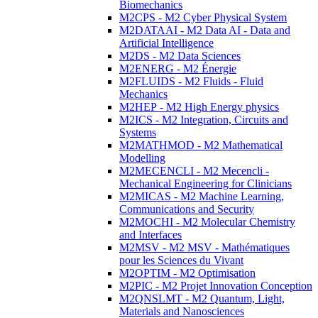
Biomechanics
M2CPS - M2 Cyber Physical System
M2DATAAI - M2 Data AI - Data and
Artificial Intelligence
M2DS - M2 Data Sciences
M2ENERG - M2 Énergie
M2FLUIDS - M2 Fluids - Fluid
Mechanics
M2HEP - M2 High Energy physics
M2ICS - M2 Integration, Circuits and
Systems
M2MATHMOD - M2 Mathematical
Modelling
M2MECENCLI - M2 Mecencli -
Mechanical Engineering for Clinicians
M2MICAS - M2 Machine Learning,
Communications and Security
M2MOCHI - M2 Molecular Chemistry
and Interfaces
M2MSV - M2 MSV - Mathématiques
pour les Sciences du Vivant
M2OPTIM - M2 Optimisation
M2PIC - M2 Projet Innovation Conception
M2QNSLMT - M2 Quantum, Light,
Materials and Nanosciences