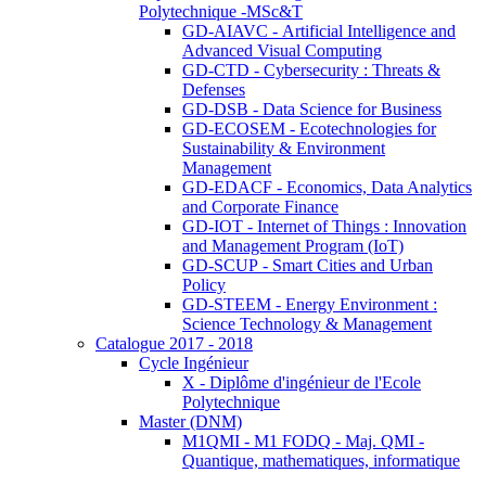
Polytechnique -MSc&T
GD-AIAVC - Artificial Intelligence and
Advanced Visual Computing
GD-CTD - Cybersecurity : Threats &
Defenses
GD-DSB - Data Science for Business
GD-ECOSEM - Ecotechnologies for
Sustainability & Environment
Management
GD-EDACF - Economics, Data Analytics
and Corporate Finance
GD-IOT - Internet of Things : Innovation
and Management Program (IoT)
GD-SCUP - Smart Cities and Urban
Policy
GD-STEEM - Energy Environment :
Science Technology & Management
Catalogue 2017 - 2018
Cycle Ingénieur
X - Diplôme d'ingénieur de l'Ecole
Polytechnique
Master (DNM)
M1QMI - M1 FODQ - Maj. QMI -
Quantique, mathematiques, informatique