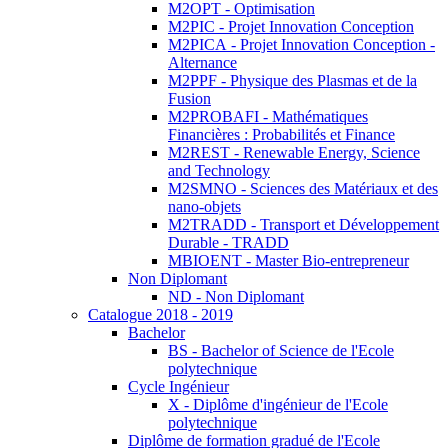
M2OPT - Optimisation
M2PIC - Projet Innovation Conception
M2PICA - Projet Innovation Conception -
Alternance
M2PPF - Physique des Plasmas et de la
Fusion
M2PROBAFI - Mathématiques
Financières : Probabilités et Finance
M2REST - Renewable Energy, Science
and Technology
M2SMNO - Sciences des Matériaux et des
nano-objets
M2TRADD - Transport et Développement
Durable - TRADD
MBIOENT - Master Bio-entrepreneur
Non Diplomant
ND - Non Diplomant
Catalogue 2018 - 2019
Bachelor
BS - Bachelor of Science de l'Ecole
polytechnique
Cycle Ingénieur
X - Diplôme d'ingénieur de l'Ecole
polytechnique
Diplôme de formation gradué de l'Ecole