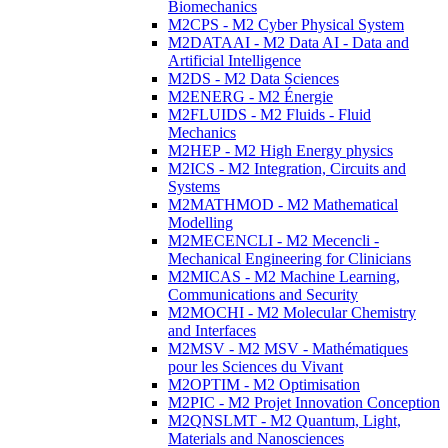
Biomechanics
M2CPS - M2 Cyber Physical System
M2DATAAI - M2 Data AI - Data and
Artificial Intelligence
M2DS - M2 Data Sciences
M2ENERG - M2 Énergie
M2FLUIDS - M2 Fluids - Fluid
Mechanics
M2HEP - M2 High Energy physics
M2ICS - M2 Integration, Circuits and
Systems
M2MATHMOD - M2 Mathematical
Modelling
M2MECENCLI - M2 Mecencli -
Mechanical Engineering for Clinicians
M2MICAS - M2 Machine Learning,
Communications and Security
M2MOCHI - M2 Molecular Chemistry
and Interfaces
M2MSV - M2 MSV - Mathématiques
pour les Sciences du Vivant
M2OPTIM - M2 Optimisation
M2PIC - M2 Projet Innovation Conception
M2QNSLMT - M2 Quantum, Light,
Materials and Nanosciences