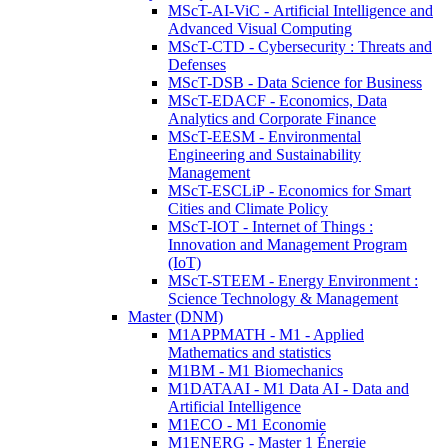
MScT-AI-ViC - Artificial Intelligence and
Advanced Visual Computing
MScT-CTD - Cybersecurity : Threats and
Defenses
MScT-DSB - Data Science for Business
MScT-EDACF - Economics, Data
Analytics and Corporate Finance
MScT-EESM - Environmental
Engineering and Sustainability
Management
MScT-ESCLiP - Economics for Smart
Cities and Climate Policy
MScT-IOT - Internet of Things :
Innovation and Management Program
(IoT)
MScT-STEEM - Energy Environment :
Science Technology & Management
Master (DNM)
M1APPMATH - M1 - Applied
Mathematics and statistics
M1BM - M1 Biomechanics
M1DATAAI - M1 Data AI - Data and
Artificial Intelligence
M1ECO - M1 Economie
M1ENERG - Master 1 Énergie