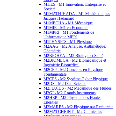
M1IES - M1 Innovation, Entreprise et
Société
M1MATHJHADA - M1 Mathématiques
Jacques Hadamard
M1MECHA - M1 Mécanique
M1MIE - M1 en Economie
M1MPRI - M1 Fondements de
l'Informatique MPRI
M1PHYSICS - M1 Physique
M2AAG - M2 Analyse, Arithmétique,
Géométrie
M2BIOHEA - M2 Biologie et Santé
M2BIOMECA - M2 Biomécanique et
Ingéniérie Biomédical
M2CFP - M2 Concepts en Physique
Fondamentale
M2CPS - M2 Système Cyber Physique
M2DS - M2 Data Science
M2FLUIDS - M2 Mécanique des Fluides
M2GI - M2 Grands Instruments
M2HEP - M2 Physique des Hautes
Energies
M2MARES - M2 Physique par Recherche
M2MATCHEINT - M2 Chimie des