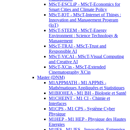
MScT-ESCLiP - MScT-Economics for
Smart Cities and Climate Policy
MScT-IOT - MScT-Internet of Things :
Innovation and Management Program
(IoT)
MScT-STEEM - MScT-Energy
Environment : Science Technology &
Management
MScT-TRAI - MScT-Trust and
Responsible AI
MScT-ViCAI - MScT-Visual Computing
and Creative AI
MScT-XCin - MScT-Extended
Cinematography XCin
Master (DNM)
M1APPMATH - M1 APPMS -
Mathématiques Appliquées et Statistiques
M1BIOHEA - M1 BH - Biologie et Santé
M1CHEINT - M1 CI - Chimie et
Interfaces
M1CPS - M1 CPS - Système Cyber
Physique
M1HEP - M1 HEP - Physique des Hautes
Energies
M1IES - M1 IES - Innovation, Entreprise