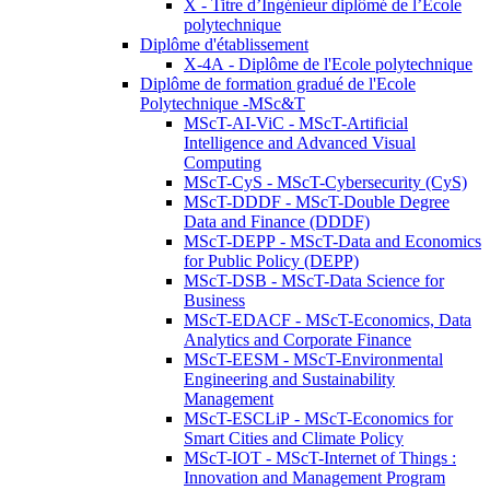
X - Titre d’Ingénieur diplômé de l’École
polytechnique
Diplôme d'établissement
X-4A - Diplôme de l'Ecole polytechnique
Diplôme de formation gradué de l'Ecole
Polytechnique -MSc&T
MScT-AI-ViC - MScT-Artificial
Intelligence and Advanced Visual
Computing
MScT-CyS - MScT-Cybersecurity (CyS)
MScT-DDDF - MScT-Double Degree
Data and Finance (DDDF)
MScT-DEPP - MScT-Data and Economics
for Public Policy (DEPP)
MScT-DSB - MScT-Data Science for
Business
MScT-EDACF - MScT-Economics, Data
Analytics and Corporate Finance
MScT-EESM - MScT-Environmental
Engineering and Sustainability
Management
MScT-ESCLiP - MScT-Economics for
Smart Cities and Climate Policy
MScT-IOT - MScT-Internet of Things :
Innovation and Management Program