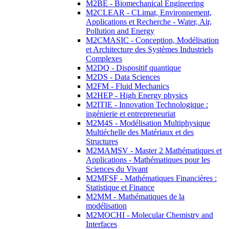
M2BE - Biomechanical Engineering
M2CLEAR - CLimat, Environnement,
Applications et Recherche - Water, Air,
Pollution and Energy
M2CMASIC - Conception, Modélisation
et Architecture des Systèmes Industriels
Complexes
M2DQ - Dispositif quantique
M2DS - Data Sciences
M2FM - Fluid Mechanics
M2HEP - High Energy physics
M2ITIE - Innovation Technologique :
ingénierie et entrepreneuriat
M2M4S - Modélisation Multiphysique
Multiéchelle des Matériaux et des
Structures
M2MAMSV - Master 2 Mathématiques et
Applications - Mathématiques pour les
Sciences du Vivant
M2MFSF - Mathématiques Financières :
Statistique et Finance
M2MM - Mathématiques de la
modélisation
M2MOCHI - Molecular Chemistry and
Interfaces