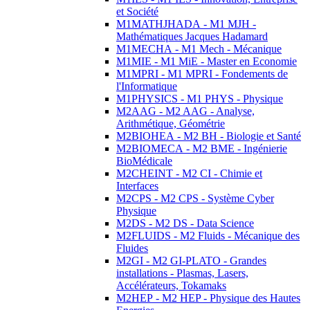
et Société
M1MATHJHADA - M1 MJH -
Mathématiques Jacques Hadamard
M1MECHA - M1 Mech - Mécanique
M1MIE - M1 MiE - Master en Economie
M1MPRI - M1 MPRI - Fondements de
l'Informatique
M1PHYSICS - M1 PHYS - Physique
M2AAG - M2 AAG - Analyse,
Arithmétique, Géométrie
M2BIOHEA - M2 BH - Biologie et Santé
M2BIOMECA - M2 BME - Ingénierie
BioMédicale
M2CHEINT - M2 CI - Chimie et
Interfaces
M2CPS - M2 CPS - Système Cyber
Physique
M2DS - M2 DS - Data Science
M2FLUIDS - M2 Fluids - Mécanique des
Fluides
M2GI - M2 GI-PLATO - Grandes
installations - Plasmas, Lasers,
Accélérateurs, Tokamaks
M2HEP - M2 HEP - Physique des Hautes