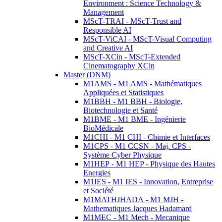
Environment : Science Technology &
Management
MScT-TRAI - MScT-Trust and
Responsible AI
MScT-ViCAI - MScT-Visual Computing
and Creative AI
MScT-XCin - MScT-Extended
Cinematography XCin
Master (DNM)
M1AMS - M1 AMS - Mathématiques
Appliquées et Statistiques
M1BBH - M1 BBH - Biologie,
Biotechnologie et Santé
M1BME - M1 BME - Ingénierie
BioMédicale
M1CHI - M1 CHI - Chimie et Interfaces
M1CPS - M1 CCSN - Maj. CPS -
Système Cyber Physique
M1HEP - M1 HEP - Physique des Hautes
Energies
M1IES - M1 IES - Innovation, Entreprise
et Société
M1MATHJHADA - M1 MJH -
Mathematiques Jacques Hadamard
M1MEC - M1 Mech - Mecanique