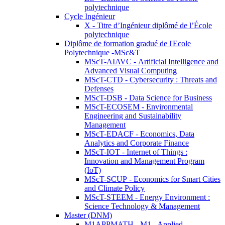
polytechnique
Cycle Ingénieur
X - Titre d’Ingénieur diplômé de l’École
polytechnique
Diplôme de formation gradué de l'Ecole
Polytechnique -MSc&T
MScT-AIAVC - Artificial Intelligence and
Advanced Visual Computing
MScT-CTD - Cybersecurity : Threats and
Defenses
MScT-DSB - Data Science for Business
MScT-ECOSEM - Environmental
Engineering and Sustainability
Management
MScT-EDACF - Economics, Data
Analytics and Corporate Finance
MScT-IOT - Internet of Things :
Innovation and Management Program
(IoT)
MScT-SCUP - Economics for Smart Cities
and Climate Policy
MScT-STEEM - Energy Environment :
Science Technology & Management
Master (DNM)
M1APPMATH - M1 - Applied