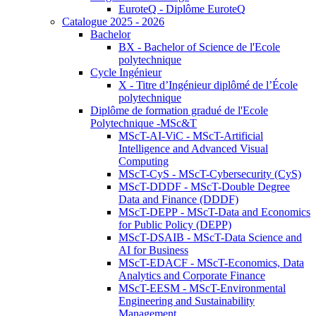
EuroteQ - Diplôme EuroteQ
Catalogue 2025 - 2026
Bachelor
BX - Bachelor of Science de l'Ecole
polytechnique
Cycle Ingénieur
X - Titre d’Ingénieur diplômé de l’École
polytechnique
Diplôme de formation gradué de l'Ecole
Polytechnique -MSc&T
MScT-AI-ViC - MScT-Artificial
Intelligence and Advanced Visual
Computing
MScT-CyS - MScT-Cybersecurity (CyS)
MScT-DDDF - MScT-Double Degree
Data and Finance (DDDF)
MScT-DEPP - MScT-Data and Economics
for Public Policy (DEPP)
MScT-DSAIB - MScT-Data Science and
AI for Business
MScT-EDACF - MScT-Economics, Data
Analytics and Corporate Finance
MScT-EESM - MScT-Environmental
Engineering and Sustainability
Management