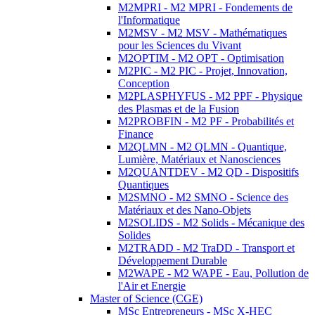
M2MPRI - M2 MPRI - Fondements de
l'Informatique
M2MSV - M2 MSV - Mathématiques
pour les Sciences du Vivant
M2OPTIM - M2 OPT - Optimisation
M2PIC - M2 PIC - Projet, Innovation,
Conception
M2PLASPHYFUS - M2 PPF - Physique
des Plasmas et de la Fusion
M2PROBFIN - M2 PF - Probabilités et
Finance
M2QLMN - M2 QLMN - Quantique,
Lumière, Matériaux et Nanosciences
M2QUANTDEV - M2 QD - Dispositifs
Quantiques
M2SMNO - M2 SMNO - Science des
Matériaux et des Nano-Objets
M2SOLIDS - M2 Solids - Mécanique des
Solides
M2TRADD - M2 TraDD - Transport et
Développement Durable
M2WAPE - M2 WAPE - Eau, Pollution de
l'Air et Energie
Master of Science (CGE)
MSc Entrepreneurs - MSc X-HEC