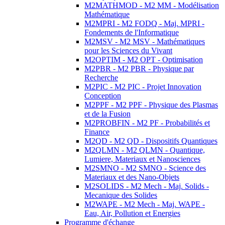
M2MATHMOD - M2 MM - Modélisation
Mathématique
M2MPRI - M2 FODQ - Maj. MPRI -
Fondements de l'Informatique
M2MSV - M2 MSV - Mathématiques
pour les Sciences du Vivant
M2OPTIM - M2 OPT - Optimisation
M2PBR - M2 PBR - Physique par
Recherche
M2PIC - M2 PIC - Projet Innovation
Conception
M2PPF - M2 PPF - Physique des Plasmas
et de la Fusion
M2PROBFIN - M2 PF - Probabilités et
Finance
M2QD - M2 QD - Dispositifs Quantiques
M2QLMN - M2 QLMN - Quantique,
Lumiere, Materiaux et Nanosciences
M2SMNO - M2 SMNO - Science des
Materiaux et des Nano-Objets
M2SOLIDS - M2 Mech - Maj. Solids -
Mecanique des Solides
M2WAPE - M2 Mech - Maj. WAPE -
Eau, Air, Pollution et Energies
Programme d'échange