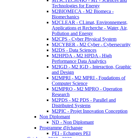
M1SCTECHNRJ - M1 - Sciences and
Technologies for Energy
M2BIOMECA - M2 Biomeca -
Biomechanics
M2CLEAR - CLimat, Environnement,
Applications et Recherche - Water, Air,
Pollution and Energy
M2CPS - Cyber Physical System
M2CYBER - M2 Cyber - Cybersecurity
M2DS - Data Sciences
M2HPDA - M2 HPDA - High
Performance Data Analytics
M2IGD - M2 IGD - Interaction, Graphic
and Design
M2MPRI - M2 MPRI - Foudations of
Computer Science
M2MPRO - M2 MPRO - Operation
Research
M2PDS - M2 PDS - Parallel and
Distributed Systems
M2PIC - Projet Innovation Conception
Non Diplomant
ND - Non Diplomant
Programme d'échange
PEI - Echanges PEI