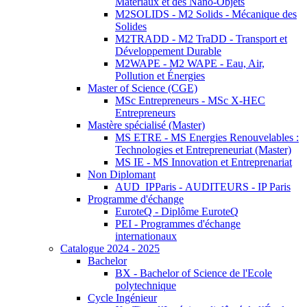
Matériaux et des Nano-Objets
M2SOLIDS - M2 Solids - Mécanique des
Solides
M2TRADD - M2 TraDD - Transport et
Développement Durable
M2WAPE - M2 WAPE - Eau, Air,
Pollution et Énergies
Master of Science (CGE)
MSc Entrepreneurs - MSc X-HEC
Entrepreneurs
Mastère spécialisé (Master)
MS ETRE - MS Energies Renouvelables :
Technologies et Entrepreneuriat (Master)
MS IE - MS Innovation et Entreprenariat
Non Diplomant
AUD_IPParis - AUDITEURS - IP Paris
Programme d'échange
EuroteQ - Diplôme EuroteQ
PEI - Programmes d'échange
internationaux
Catalogue 2024 - 2025
Bachelor
BX - Bachelor of Science de l'Ecole
polytechnique
Cycle Ingénieur