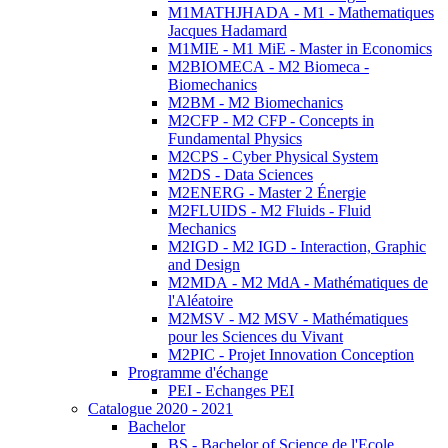
M1MATHJHADA - M1 - Mathematiques
Jacques Hadamard
M1MIE - M1 MiE - Master in Economics
M2BIOMECA - M2 Biomeca -
Biomechanics
M2BM - M2 Biomechanics
M2CFP - M2 CFP - Concepts in
Fundamental Physics
M2CPS - Cyber Physical System
M2DS - Data Sciences
M2ENERG - Master 2 Énergie
M2FLUIDS - M2 Fluids - Fluid
Mechanics
M2IGD - M2 IGD - Interaction, Graphic
and Design
M2MDA - M2 MdA - Mathématiques de
l'Aléatoire
M2MSV - M2 MSV - Mathématiques
pour les Sciences du Vivant
M2PIC - Projet Innovation Conception
Programme d'échange
PEI - Echanges PEI
Catalogue 2020 - 2021
Bachelor
BS - Bachelor of Science de l'Ecole