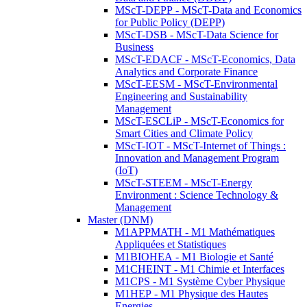
MScT-DEPP - MScT-Data and Economics
for Public Policy (DEPP)
MScT-DSB - MScT-Data Science for
Business
MScT-EDACF - MScT-Economics, Data
Analytics and Corporate Finance
MScT-EESM - MScT-Environmental
Engineering and Sustainability
Management
MScT-ESCLiP - MScT-Economics for
Smart Cities and Climate Policy
MScT-IOT - MScT-Internet of Things :
Innovation and Management Program
(IoT)
MScT-STEEM - MScT-Energy
Environment : Science Technology &
Management
Master (DNM)
M1APPMATH - M1 Mathématiques
Appliquées et Statistiques
M1BIOHEA - M1 Biologie et Santé
M1CHEINT - M1 Chimie et Interfaces
M1CPS - M1 Système Cyber Physique
M1HEP - M1 Physique des Hautes
Energies