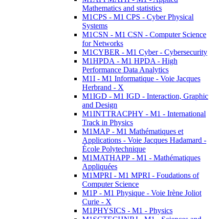
Mathematics and statistics
M1CPS - M1 CPS - Cyber Physical
Systems
M1CSN - M1 CSN - Computer Science
for Networks
M1CYBER - M1 Cyber - Cybersecurity
M1HPDA - M1 HPDA - High
Performance Data Analytics
M1I - M1 Informatique - Voie Jacques
Herbrand - X
M1IGD - M1 IGD - Interaction, Graphic
and Design
M1INTTRACPHY - M1 - International
Track in Physics
M1MAP - M1 Mathématiques et
Applications - Voie Jacques Hadamard -
École Polytechnique
M1MATHAPP - M1 - Mathématiques
Appliquées
M1MPRI - M1 MPRI - Foudations of
Computer Science
M1P - M1 Physique - Voie Irène Joliot
Curie - X
M1PHYSICS - M1 - Physics