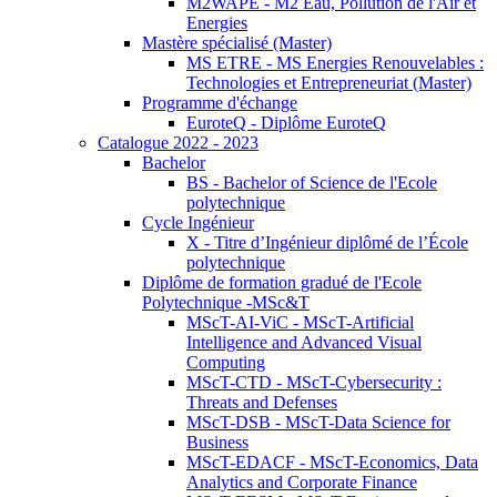
M2WAPE - M2 Eau, Pollution de l'Air et
Energies
Mastère spécialisé (Master)
MS ETRE - MS Energies Renouvelables :
Technologies et Entrepreneuriat (Master)
Programme d'échange
EuroteQ - Diplôme EuroteQ
Catalogue 2022 - 2023
Bachelor
BS - Bachelor of Science de l'Ecole
polytechnique
Cycle Ingénieur
X - Titre d’Ingénieur diplômé de l’École
polytechnique
Diplôme de formation gradué de l'Ecole
Polytechnique -MSc&T
MScT-AI-ViC - MScT-Artificial
Intelligence and Advanced Visual
Computing
MScT-CTD - MScT-Cybersecurity :
Threats and Defenses
MScT-DSB - MScT-Data Science for
Business
MScT-EDACF - MScT-Economics, Data
Analytics and Corporate Finance