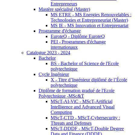
Entrepreneurs
Mastère spécialisé (Master)
MS ETRE - MS Energies Renouvelables :
Technologies et Entrepreneuriat (Master)
MS IE - MS Innovation et Entreprenariat
Programme d'échange
EuroteQ - Diplôme EuroteQ
PEI - Programmes d'échange
internationaux
Catalogue 2023 - 2024
Bachelor
BS - Bachelor of Science de l'Ecole
polytechnique
Cycle Ingénieur
X - Titre d’Ingénieur diplômé de l’École
polytechnique
Diplôme de formation gradué de l'Ecole
Polytechnique -MSc&T
MScT-AI-ViC - MScT-Artificial
Intelligence and Advanced Visual
Computing
MScT-CTD - MScT-Cybersecurity :
Threats and Defenses
MScT-DDDF - MScT-Double Degree
Data and Finance (DDDF)