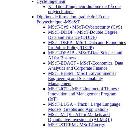
Cycle Ingénieur
X - Titre d’Ingénieur diplômé de l’École
polytechnique
Diplôme de formation gradué de l'Ecole
Polytechnique -MSc&T
MScT-CyS - MScT-Cybersecurity (CyS)
MScT-DDDF - MScT-Double Degree
Data and Finance (DDDF)
MScT-DEPP - MScT-Data and Economics
for Public Policy (DEPP)
MScT-DSAIB - MScT-Data Science and
AI for Business
MScT-EDACF - MScT-Economics, Data
Analytics and Corporate Finance
MScT-EESM - MScT-Environmental
Engineering and Sustainability
Management
MScT-IOT - MScT-Internet of Things :
Innovation and Management Program
(IoT)
MScT-LLGA - Track : Large Language
Models, Graphs and Applications
MScT-MaQI - AI for Markets and
Quantitative Investment (AI-MaQI)
MScT-STEEM - MScT-Energy