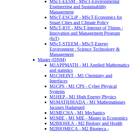
MScT-EESM - MScT-Environmental
Engineering and Sustainability
Management
MScT-ESCLiP - MScT-Economics for
Smart Cities and Climate Policy
MScT-IOT - MScT-Internet of Things :
Innovation and Management Program
(IoT)
MScT-STEEM - MScT-Energy
Environment : Science Technology &
Management
Master (DNM)
M1APPMATH - M1 Applied Mathematics
and statistics
M1CHEINT - M1 Chemistry and
Interfaces
M1CPS - M1 CPS - Cyber Physical
Systems
M1HEP - M1 High Energy Physics
M1MATHJHADA - M1 Mathematiques
Jacques Hadamard
M1MECHA - M1 Mechanics
M1MIE - M1 MIE - Master in Economics
M2BIOHEA - M2 Biology and Health
M2BIOMECA - M2 Biomeca -