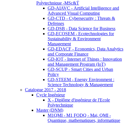
Polytechnique -MSc&T
GD-AIAVC - Artificial Intelligence and
Advanced Visual Computing
GD-CTD - Cybersecurity : Threats &
Defenses
GD-DSB - Data Science for Business
GD-ECOSEM - Ecotechnologies for
Sustainability & Environment
Management
GD-EDACF - Economics, Data Analytics
and Corporate Finance
GD-IOT - Internet of Things : Innovation
and Management Program (IoT)
GD-SCUP - Smart Cities and Urban
Policy
GD-STEEM - Energy Environment :
Science Technology & Management
Catalogue 2017 - 2018
Cycle Ingénieur
X - Diplôme d'ingénieur de l'Ecole
Polytechnique
Master (DNM)
M1QMI - M1 FODQ - Maj. QMI -
Quantique, mathematiques, informatique