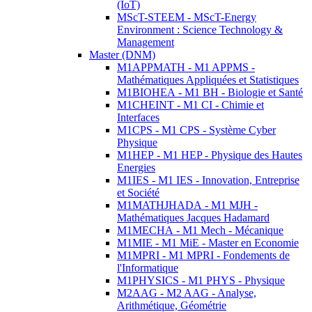
(IoT)
MScT-STEEM - MScT-Energy
Environment : Science Technology &
Management
Master (DNM)
M1APPMATH - M1 APPMS -
Mathématiques Appliquées et Statistiques
M1BIOHEA - M1 BH - Biologie et Santé
M1CHEINT - M1 CI - Chimie et
Interfaces
M1CPS - M1 CPS - Système Cyber
Physique
M1HEP - M1 HEP - Physique des Hautes
Energies
M1IES - M1 IES - Innovation, Entreprise
et Société
M1MATHJHADA - M1 MJH -
Mathématiques Jacques Hadamard
M1MECHA - M1 Mech - Mécanique
M1MIE - M1 MiE - Master en Economie
M1MPRI - M1 MPRI - Fondements de
l'Informatique
M1PHYSICS - M1 PHYS - Physique
M2AAG - M2 AAG - Analyse,
Arithmétique, Géométrie