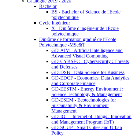
Catalogue 2019 - 2020
Bachelor
BS - Bachelor of Science de l'Ecole
polytechnique
Cycle Ingénieur
X - Diplôme d'ingénieur de l'Ecole
polytechnique
Diplôme de formation gradué de l'Ecole
Polytechnique -MSc&T
GD-AIM - Artificial Intelligence and
Advanced Visual Computing
GD-CYBSEC - Cybersecurity : Threats
and Defenses
GD-DSB - Data Science for Business
GD-EDCF - Economics, Data Analytics
and Corporate Finance
GD-EESTM - Energy Environment :
Science Technology & Management
GD-ESEM - Ecotechnologies for
Sustainability & Environment
Management
GD-IOT - Internet of Things : Innovation
and Management Program (IoT)
GD-SCUP - Smart Cities and Urban
Policy