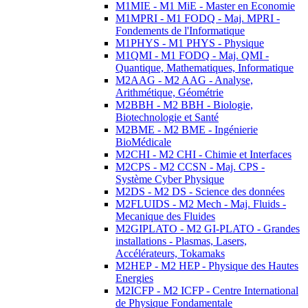
M1MIE - M1 MiE - Master en Economie
M1MPRI - M1 FODQ - Maj. MPRI -
Fondements de l'Informatique
M1PHYS - M1 PHYS - Physique
M1QMI - M1 FODQ - Maj. QMI -
Quantique, Mathematiques, Informatique
M2AAG - M2 AAG - Analyse,
Arithmétique, Géométrie
M2BBH - M2 BBH - Biologie,
Biotechnologie et Santé
M2BME - M2 BME - Ingénierie
BioMédicale
M2CHI - M2 CHI - Chimie et Interfaces
M2CPS - M2 CCSN - Maj. CPS -
Système Cyber Physique
M2DS - M2 DS - Science des données
M2FLUIDS - M2 Mech - Maj. Fluids -
Mecanique des Fluides
M2GIPLATO - M2 GI-PLATO - Grandes
installations - Plasmas, Lasers,
Accélérateurs, Tokamaks
M2HEP - M2 HEP - Physique des Hautes
Energies
M2ICFP - M2 ICFP - Centre International
de Physique Fondamentale