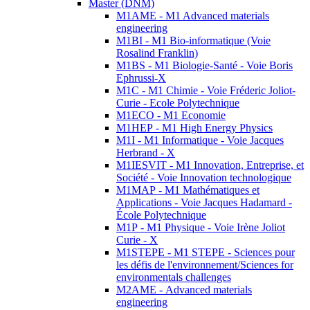
Master (DNM)
M1AME - M1 Advanced materials
engineering
M1BI - M1 Bio-informatique (Voie
Rosalind Franklin)
M1BS - M1 Biologie-Santé - Voie Boris
Ephrussi-X
M1C - M1 Chimie - Voie Fréderic Joliot-
Curie - Ecole Polytechnique
M1ECO - M1 Economie
M1HEP - M1 High Energy Physics
M1I - M1 Informatique - Voie Jacques
Herbrand - X
M1IESVIT - M1 Innovation, Entreprise, et
Société - Voie Innovation technologique
M1MAP - M1 Mathématiques et
Applications - Voie Jacques Hadamard -
École Polytechnique
M1P - M1 Physique - Voie Irène Joliot
Curie - X
M1STEPE - M1 STEPE - Sciences pour
les défis de l'environnement/Sciences for
environmentals challenges
M2AME - Advanced materials
engineering