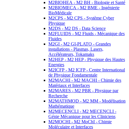
M2BIOHEA - M2 BH - Biologie et Santé
M2BIOMECA - M2 BME - Ingénierie
BioMédicale
M2CPS - M2 CPS - Système Cyber
Physique
M2DS - M2 DS - Data Science
M2FLUIDS - M2 Fluids - Mécanique des
Fluides
M2GI - M2 GI-PLATO - Grandes
installations - Plasmas, Lasers,
Accélérateurs, Tokamaks
M2HEP - M2 HEP - Physique des Hautes
Energies
M2ICFP - M2 ICFP - Centre International
de Physique Fondamentale
M2MACHI - M2 MACHI - Chimie des
Matériaux et Interfaces
M2MARES - M2 PBR - Physique par
Recherche
M2MATHMOD - M2 MM - Modélisation
Mathématique
M2MECENCLI - M2 MECENCLI -
Génie Mécanique pour les Cliniciens
M2MOCHI - M2 MoChI - Chimie
Moléculaire et Interfaces