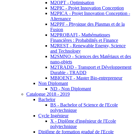
M2OPT - Optimisation
M2PIC - Projet Innovation Conception
M2PICA - Projet Innovation Conception -
Alternance
M2PPF - Physique des Plasmas et de la
Fusion
M2PROBAFI - Mathématiques
Financières : Probabilités et Finance
M2REST - Renewable Energy, Science
and Technology
M2SMNO - Sciences des Matériaux et des
nano-objets
M2TRADD - Transport et Développement
Durable - TRADD
MBIOENT - Master Bio-entrepreneur
Non Diplomant
ND - Non Diplomant
Catalogue 2018 - 2019
Bachelor
BS - Bachelor of Science de l'Ecole
polytechnique
Cycle Ingénieur
X - Diplôme d'ingénieur de l'Ecole
polytechnique
Diplôme de formation gradué de l'Ecole