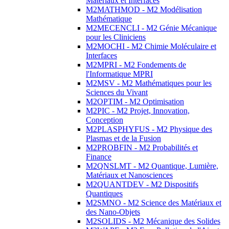
Matériaux et Interfaces
M2MATHMOD - M2 Modélisation
Mathématique
M2MECENCLI - M2 Génie Mécanique
pour les Cliniciens
M2MOCHI - M2 Chimie Moléculaire et
Interfaces
M2MPRI - M2 Fondements de
l'Informatique MPRI
M2MSV - M2 Mathématiques pour les
Sciences du Vivant
M2OPTIM - M2 Optimisation
M2PIC - M2 Projet, Innovation,
Conception
M2PLASPHYFUS - M2 Physique des
Plasmas et de la Fusion
M2PROBFIN - M2 Probabilités et
Finance
M2QNSLMT - M2 Quantique, Lumière,
Matériaux et Nanosciences
M2QUANTDEV - M2 Dispositifs
Quantiques
M2SMNO - M2 Science des Matériaux et
des Nano-Objets
M2SOLIDS - M2 Mécanique des Solides