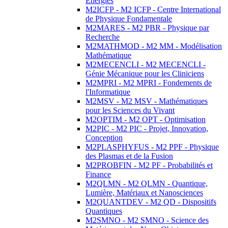
Energies
M2ICFP - M2 ICFP - Centre International
de Physique Fondamentale
M2MARES - M2 PBR - Physique par
Recherche
M2MATHMOD - M2 MM - Modélisation
Mathématique
M2MECENCLI - M2 MECENCLI -
Génie Mécanique pour les Cliniciens
M2MPRI - M2 MPRI - Fondements de
l'Informatique
M2MSV - M2 MSV - Mathématiques
pour les Sciences du Vivant
M2OPTIM - M2 OPT - Optimisation
M2PIC - M2 PIC - Projet, Innovation,
Conception
M2PLASPHYFUS - M2 PPF - Physique
des Plasmas et de la Fusion
M2PROBFIN - M2 PF - Probabilités et
Finance
M2QLMN - M2 QLMN - Quantique,
Lumière, Matériaux et Nanosciences
M2QUANTDEV - M2 QD - Dispositifs
Quantiques
M2SMNO - M2 SMNO - Science des