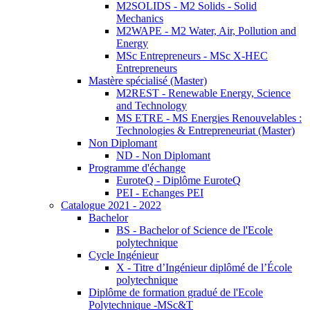
M2SOLIDS - M2 Solids - Solid
Mechanics
M2WAPE - M2 Water, Air, Pollution and
Energy
MSc Entrepreneurs - MSc X-HEC
Entrepreneurs
Mastère spécialisé (Master)
M2REST - Renewable Energy, Science
and Technology
MS ETRE - MS Energies Renouvelables :
Technologies & Entrepreneuriat (Master)
Non Diplomant
ND - Non Diplomant
Programme d'échange
EuroteQ - Diplôme EuroteQ
PEI - Echanges PEI
Catalogue 2021 - 2022
Bachelor
BS - Bachelor of Science de l'Ecole
polytechnique
Cycle Ingénieur
X - Titre d’Ingénieur diplômé de l’École
polytechnique
Diplôme de formation gradué de l'Ecole
Polytechnique -MSc&T