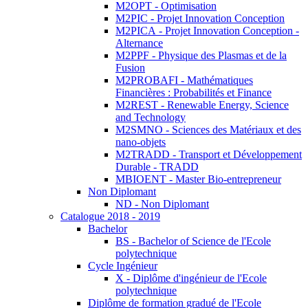
M2OPT - Optimisation
M2PIC - Projet Innovation Conception
M2PICA - Projet Innovation Conception -
Alternance
M2PPF - Physique des Plasmas et de la
Fusion
M2PROBAFI - Mathématiques
Financières : Probabilités et Finance
M2REST - Renewable Energy, Science
and Technology
M2SMNO - Sciences des Matériaux et des
nano-objets
M2TRADD - Transport et Développement
Durable - TRADD
MBIOENT - Master Bio-entrepreneur
Non Diplomant
ND - Non Diplomant
Catalogue 2018 - 2019
Bachelor
BS - Bachelor of Science de l'Ecole
polytechnique
Cycle Ingénieur
X - Diplôme d'ingénieur de l'Ecole
polytechnique
Diplôme de formation gradué de l'Ecole