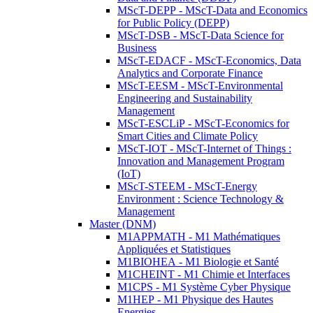
MScT-DEPP - MScT-Data and Economics
for Public Policy (DEPP)
MScT-DSB - MScT-Data Science for
Business
MScT-EDACF - MScT-Economics, Data
Analytics and Corporate Finance
MScT-EESM - MScT-Environmental
Engineering and Sustainability
Management
MScT-ESCLiP - MScT-Economics for
Smart Cities and Climate Policy
MScT-IOT - MScT-Internet of Things :
Innovation and Management Program
(IoT)
MScT-STEEM - MScT-Energy
Environment : Science Technology &
Management
Master (DNM)
M1APPMATH - M1 Mathématiques
Appliquées et Statistiques
M1BIOHEA - M1 Biologie et Santé
M1CHEINT - M1 Chimie et Interfaces
M1CPS - M1 Système Cyber Physique
M1HEP - M1 Physique des Hautes
Energies