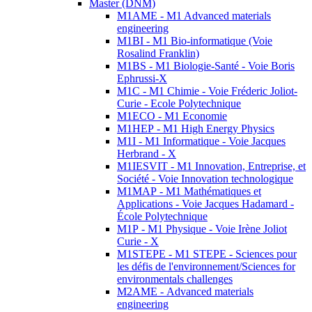
Master (DNM)
M1AME - M1 Advanced materials
engineering
M1BI - M1 Bio-informatique (Voie
Rosalind Franklin)
M1BS - M1 Biologie-Santé - Voie Boris
Ephrussi-X
M1C - M1 Chimie - Voie Fréderic Joliot-
Curie - Ecole Polytechnique
M1ECO - M1 Economie
M1HEP - M1 High Energy Physics
M1I - M1 Informatique - Voie Jacques
Herbrand - X
M1IESVIT - M1 Innovation, Entreprise, et
Société - Voie Innovation technologique
M1MAP - M1 Mathématiques et
Applications - Voie Jacques Hadamard -
École Polytechnique
M1P - M1 Physique - Voie Irène Joliot
Curie - X
M1STEPE - M1 STEPE - Sciences pour
les défis de l'environnement/Sciences for
environmentals challenges
M2AME - Advanced materials
engineering