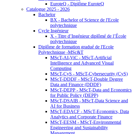
EuroteQ - Diplôme EuroteQ
Catalogue 2025 - 2026
Bachelor
BX - Bachelor of Science de l'Ecole
polytechnique
Cycle Ingénieur
X - Titre d’Ingénieur diplômé de l’École
polytechnique
Diplôme de formation gradué de l'Ecole
Polytechnique -MSc&T
MScT-AI-ViC - MScT-Artificial
Intelligence and Advanced Visual
Computing
MScT-CyS - MScT-Cybersecurity (CyS)
MScT-DDDF - MScT-Double Degree
Data and Finance (DDDF)
MScT-DEPP - MScT-Data and Economics
for Public Policy (DEPP)
MScT-DSAIB - MScT-Data Science and
AI for Business
MScT-EDACF - MScT-Economics, Data
Analytics and Corporate Finance
MScT-EESM - MScT-Environmental
Engineering and Sustainability
Management