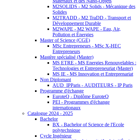
Matériaux et des Nano-Objets
M2SOLIDS - M2 Solids - Mécanique des
Solides
M2TRADD - M2 TraDD - Transport et
Développement Durable
M2WAPE - M2 WAPE - Eau, Air,
Pollution et Énergies
Master of Science (CGE)
MSc Entrepreneurs - MSc X-HEC
Entrepreneurs
Mastère spécialisé (Master)
MS ETRE - MS Energies Renouvelables :
Technologies et Entrepreneuriat (Master)
MS IE - MS Innovation et Entreprenariat
Non Diplomant
AUD_IPParis - AUDITEURS - IP Paris
Programme d'échange
EuroteQ - Diplôme EuroteQ
PEI - Programmes d'échange
internationaux
Catalogue 2024 - 2025
Bachelor
BX - Bachelor of Science de l'Ecole
polytechnique
Cycle Ingénieur