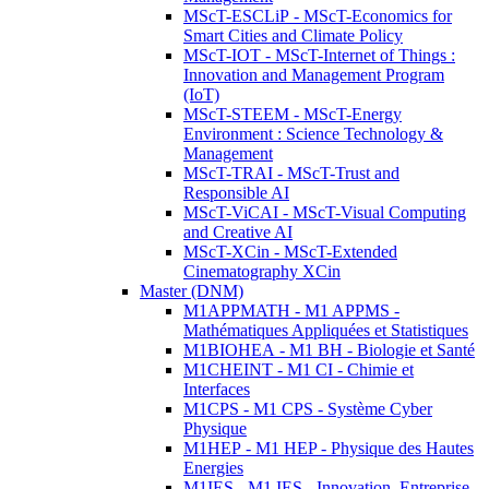
MScT-ESCLiP - MScT-Economics for
Smart Cities and Climate Policy
MScT-IOT - MScT-Internet of Things :
Innovation and Management Program
(IoT)
MScT-STEEM - MScT-Energy
Environment : Science Technology &
Management
MScT-TRAI - MScT-Trust and
Responsible AI
MScT-ViCAI - MScT-Visual Computing
and Creative AI
MScT-XCin - MScT-Extended
Cinematography XCin
Master (DNM)
M1APPMATH - M1 APPMS -
Mathématiques Appliquées et Statistiques
M1BIOHEA - M1 BH - Biologie et Santé
M1CHEINT - M1 CI - Chimie et
Interfaces
M1CPS - M1 CPS - Système Cyber
Physique
M1HEP - M1 HEP - Physique des Hautes
Energies
M1IES - M1 IES - Innovation, Entreprise