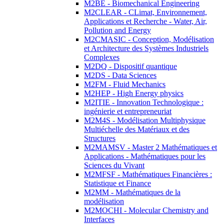
M2BE - Biomechanical Engineering
M2CLEAR - CLimat, Environnement,
Applications et Recherche - Water, Air,
Pollution and Energy
M2CMASIC - Conception, Modélisation
et Architecture des Systèmes Industriels
Complexes
M2DQ - Dispositif quantique
M2DS - Data Sciences
M2FM - Fluid Mechanics
M2HEP - High Energy physics
M2ITIE - Innovation Technologique :
ingénierie et entrepreneuriat
M2M4S - Modélisation Multiphysique
Multiéchelle des Matériaux et des
Structures
M2MAMSV - Master 2 Mathématiques et
Applications - Mathématiques pour les
Sciences du Vivant
M2MFSF - Mathématiques Financières :
Statistique et Finance
M2MM - Mathématiques de la
modélisation
M2MOCHI - Molecular Chemistry and
Interfaces