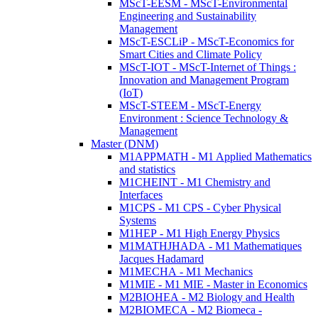
MScT-EESM - MScT-Environmental
Engineering and Sustainability
Management
MScT-ESCLiP - MScT-Economics for
Smart Cities and Climate Policy
MScT-IOT - MScT-Internet of Things :
Innovation and Management Program
(IoT)
MScT-STEEM - MScT-Energy
Environment : Science Technology &
Management
Master (DNM)
M1APPMATH - M1 Applied Mathematics
and statistics
M1CHEINT - M1 Chemistry and
Interfaces
M1CPS - M1 CPS - Cyber Physical
Systems
M1HEP - M1 High Energy Physics
M1MATHJHADA - M1 Mathematiques
Jacques Hadamard
M1MECHA - M1 Mechanics
M1MIE - M1 MIE - Master in Economics
M2BIOHEA - M2 Biology and Health
M2BIOMECA - M2 Biomeca -