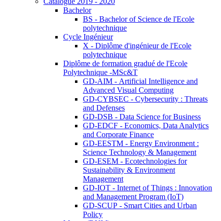
Catalogue 2019 - 2020
Bachelor
BS - Bachelor of Science de l'Ecole
polytechnique
Cycle Ingénieur
X - Diplôme d'ingénieur de l'Ecole
polytechnique
Diplôme de formation gradué de l'Ecole
Polytechnique -MSc&T
GD-AIM - Artificial Intelligence and
Advanced Visual Computing
GD-CYBSEC - Cybersecurity : Threats
and Defenses
GD-DSB - Data Science for Business
GD-EDCF - Economics, Data Analytics
and Corporate Finance
GD-EESTM - Energy Environment :
Science Technology & Management
GD-ESEM - Ecotechnologies for
Sustainability & Environment
Management
GD-IOT - Internet of Things : Innovation
and Management Program (IoT)
GD-SCUP - Smart Cities and Urban
Policy