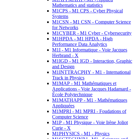
Mathematics and statistics
M1CPS - M1 CPS - Cyber Physical
Systems
M1CSN - M1 CSN - Computer Science
for Networks
M1CYBER - M1 Cyber - Cybersecurity
M1HPDA - M1 HPDA - High
Performance Data Analytics
M1I - M1 Informatique - Voie Jacques
Herbrand - X
M1IGD - M1 IGD - Interaction, Graphic
and Design
M1INTTRACPHY - M1 - International
Track in Physics
M1MAP - M1 Mathématiques et
Applications - Voie Jacques Hadamard -
École Polytechnique
M1MATHAPP - M1 - Mathématiques
Appliquées
M1MPRI - M1 MPRI - Foudations of
Computer Science
M1P - M1 Physique - Voie Irène Joliot
Curie - X
M1PHYSICS - M1 - Physics