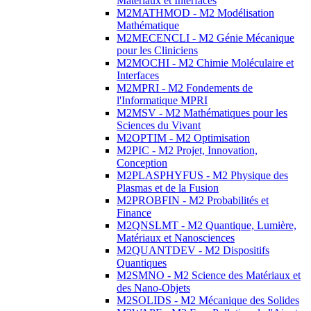
Matériaux et Interfaces
M2MATHMOD - M2 Modélisation
Mathématique
M2MECENCLI - M2 Génie Mécanique
pour les Cliniciens
M2MOCHI - M2 Chimie Moléculaire et
Interfaces
M2MPRI - M2 Fondements de
l'Informatique MPRI
M2MSV - M2 Mathématiques pour les
Sciences du Vivant
M2OPTIM - M2 Optimisation
M2PIC - M2 Projet, Innovation,
Conception
M2PLASPHYFUS - M2 Physique des
Plasmas et de la Fusion
M2PROBFIN - M2 Probabilités et
Finance
M2QNSLMT - M2 Quantique, Lumière,
Matériaux et Nanosciences
M2QUANTDEV - M2 Dispositifs
Quantiques
M2SMNO - M2 Science des Matériaux et
des Nano-Objets
M2SOLIDS - M2 Mécanique des Solides