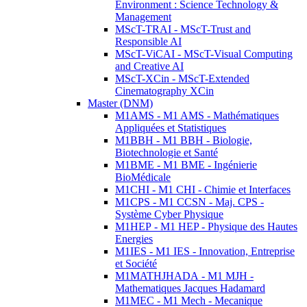
Environment : Science Technology &
Management
MScT-TRAI - MScT-Trust and
Responsible AI
MScT-ViCAI - MScT-Visual Computing
and Creative AI
MScT-XCin - MScT-Extended
Cinematography XCin
Master (DNM)
M1AMS - M1 AMS - Mathématiques
Appliquées et Statistiques
M1BBH - M1 BBH - Biologie,
Biotechnologie et Santé
M1BME - M1 BME - Ingénierie
BioMédicale
M1CHI - M1 CHI - Chimie et Interfaces
M1CPS - M1 CCSN - Maj. CPS -
Système Cyber Physique
M1HEP - M1 HEP - Physique des Hautes
Energies
M1IES - M1 IES - Innovation, Entreprise
et Société
M1MATHJHADA - M1 MJH -
Mathematiques Jacques Hadamard
M1MEC - M1 Mech - Mecanique