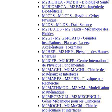
M2BIOHEA - M2 BH - Biologie et Santé
M2BIOMECA - M2 BME - Ingénierie
BioMédicale
M2CPS - M2 CPS - Système Cyber
Physique
M2DS - M2 DS - Data Science
M2FLUIDS - M2 Fluids - Mécanique des
Fluides
M2GI - M2 GI-PLATO - Grandes
installations - Plasmas, Lasers,
Accélérateurs, Tokamaks
M2HEP - M2 HEP - Physique des Hautes
Energies
M2ICFP - M2 ICFP - Centre International
de Physique Fondamentale
M2MACHI - M2 MACHI - Chimie des
Matériaux et Interfaces
M2MARES - M2 PBR - Physique par
Recherche
M2MATHMOD - M2 MM - Modélisation
Mathématique
M2MECENCLI - M2 MECENCLI -
Génie Mécanique pour les Cliniciens
M2MOCHI - M2 MoChI - Chimie
Moléculaire et Interfaces