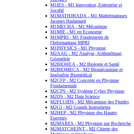
M1IES - M1 Innovation, Entreprise et
Société
M1MATHJHADA - M1 Mathématiques
Jacques Hadamard
M1MECHA - M1 Mécanique
M1MIE - M1 en Economie
M1MPRI - M1 Fondements de
l'Informatique MPRI
M1PHYSICS - M1 Physique
M2AAG - M2 Analyse, Arithmétique,
Géométrie
M2BIOHEA - M2 Biologie et Santé
M2BIOMECA - M2 Biomécanique et
Ingéniérie Biomédical
M2CFP - M2 Concepts en Physique
Fondamentale
M2CPS - M2 Système Cyber Physique
M2DS - M2 Data Science
M2FLUIDS - M2 Mécanique des Fluides
M2GI - M2 Grands Instruments
M2HEP - M2 Physique des Hautes
Energies
M2MARES - M2 Physique par Recherche
M2MATCHEINT - M2 Chimie des