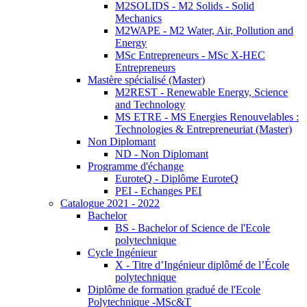
M2SOLIDS - M2 Solids - Solid
Mechanics
M2WAPE - M2 Water, Air, Pollution and
Energy
MSc Entrepreneurs - MSc X-HEC
Entrepreneurs
Mastère spécialisé (Master)
M2REST - Renewable Energy, Science
and Technology
MS ETRE - MS Energies Renouvelables :
Technologies & Entrepreneuriat (Master)
Non Diplomant
ND - Non Diplomant
Programme d'échange
EuroteQ - Diplôme EuroteQ
PEI - Echanges PEI
Catalogue 2021 - 2022
Bachelor
BS - Bachelor of Science de l'Ecole
polytechnique
Cycle Ingénieur
X - Titre d’Ingénieur diplômé de l’École
polytechnique
Diplôme de formation gradué de l'Ecole
Polytechnique -MSc&T