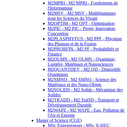
M2MPRI - M2 MPRI - Fondements de
l'Informatique
M2MSV - M2 MSV - Mathématiques
pour les Sciences du Vivant
M2OPTIM - M2 OPT - Optimisation
M2PIC - M2 PIC - Projet, Innovation,
Conception
M2PLASPHYFUS - M2 PPF - Physique
des Plasmas et de la Fusion
M2PROBFIN - M2 PF - Probabilités et
Finance
M2QLMN - M2 QLMN - Quantique,
Lumière, Matériaux et Nanosciences
M2QUANTDEV - M2 QD - Dispositifs
Quantiques
M2SMNO - M2 SMNO - Science des
Matériaux et des Nano-Objets
M2SOLIDS - M2 Solids - Mécanique des
Solides
M2TRADD - M2 TraDD - Transport et
Développement Durable
M2WAPE - M2 WAPE - Eau, Pollution de
l'Air et Energie
Master of Science (CGE)
MSc Entrepreneurs - MSc X-HEC