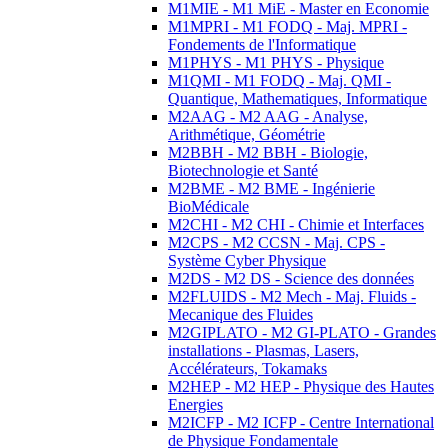
M1MIE - M1 MiE - Master en Economie
M1MPRI - M1 FODQ - Maj. MPRI -
Fondements de l'Informatique
M1PHYS - M1 PHYS - Physique
M1QMI - M1 FODQ - Maj. QMI -
Quantique, Mathematiques, Informatique
M2AAG - M2 AAG - Analyse,
Arithmétique, Géométrie
M2BBH - M2 BBH - Biologie,
Biotechnologie et Santé
M2BME - M2 BME - Ingénierie
BioMédicale
M2CHI - M2 CHI - Chimie et Interfaces
M2CPS - M2 CCSN - Maj. CPS -
Système Cyber Physique
M2DS - M2 DS - Science des données
M2FLUIDS - M2 Mech - Maj. Fluids -
Mecanique des Fluides
M2GIPLATO - M2 GI-PLATO - Grandes
installations - Plasmas, Lasers,
Accélérateurs, Tokamaks
M2HEP - M2 HEP - Physique des Hautes
Energies
M2ICFP - M2 ICFP - Centre International
de Physique Fondamentale