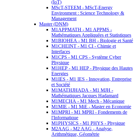
(IoT)
MScT-STEEM - MScT-Energy
Environment : Science Technology &
Management
Master (DNM)
M1APPMATH - M1 APPMS -
Mathématiques Appliquées et Statistiques
M1BIOHEA - M1 BH - Biologie et Santé
M1CHEINT - M1 CI - Chimie et
Interfaces
M1CPS - M1 CPS - Système Cyber
Physique
M1HEP - M1 HEP - Physique des Hautes
Energies
M1IES - M1 IES - Innovation, Entreprise
et Société
M1MATHJHADA - M1 MJH -
Mathématiques Jacques Hadamard
M1MECHA - M1 Mech - Mécanique
M1MIE - M1 MiE - Master en Economie
M1MPRI - M1 MPRI - Fondements de
l'Informatique
M1PHYSICS - M1 PHYS - Physique
M2AAG - M2 AAG - Analyse,
Arithmétique, Géométrie