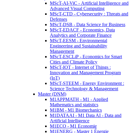
MScT-AI-ViC - Artificial Intelligence and
Advanced Visual Computing
MScT-CTD - Cybersecurity : Threats and
Defenses
MScT-DSB - Data Science for Business
MScT-EDACF - Economics, Data
Analytics and Corporate Finance
MScT-EESM - Environmental
Engineering and Sustainability
Management
MScT-ESCLiP - Economics for Smart
Cities and Climate Policy
MScT-IOT - Internet of Things :
Innovation and Management Program
(IoT)
MScT-STEEM - Energy Environment :
Science Technology & Management
Master (DNM)
M1APPMATH - M1 - Applied
Mathematics and statistics
M1BM - M1 Biomechanics
M1DATAAI - M1 Data AI - Data and
Artificial Intelligence
M1ECO - M1 Economie
M1ENERG - Master 1 Énergie