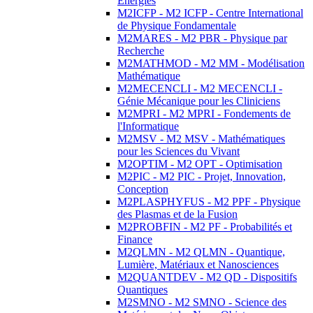
Energies
M2ICFP - M2 ICFP - Centre International
de Physique Fondamentale
M2MARES - M2 PBR - Physique par
Recherche
M2MATHMOD - M2 MM - Modélisation
Mathématique
M2MECENCLI - M2 MECENCLI -
Génie Mécanique pour les Cliniciens
M2MPRI - M2 MPRI - Fondements de
l'Informatique
M2MSV - M2 MSV - Mathématiques
pour les Sciences du Vivant
M2OPTIM - M2 OPT - Optimisation
M2PIC - M2 PIC - Projet, Innovation,
Conception
M2PLASPHYFUS - M2 PPF - Physique
des Plasmas et de la Fusion
M2PROBFIN - M2 PF - Probabilités et
Finance
M2QLMN - M2 QLMN - Quantique,
Lumière, Matériaux et Nanosciences
M2QUANTDEV - M2 QD - Dispositifs
Quantiques
M2SMNO - M2 SMNO - Science des