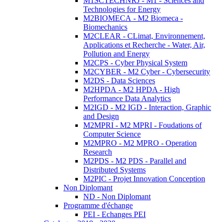
M1SCTECHNRJ - M1 - Sciences and
Technologies for Energy
M2BIOMECA - M2 Biomeca -
Biomechanics
M2CLEAR - CLimat, Environnement,
Applications et Recherche - Water, Air,
Pollution and Energy
M2CPS - Cyber Physical System
M2CYBER - M2 Cyber - Cybersecurity
M2DS - Data Sciences
M2HPDA - M2 HPDA - High
Performance Data Analytics
M2IGD - M2 IGD - Interaction, Graphic
and Design
M2MPRI - M2 MPRI - Foudations of
Computer Science
M2MPRO - M2 MPRO - Operation
Research
M2PDS - M2 PDS - Parallel and
Distributed Systems
M2PIC - Projet Innovation Conception
Non Diplomant
ND - Non Diplomant
Programme d'échange
PEI - Echanges PEI