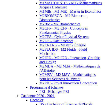
M1MATHJHADA - M1 - Mathematiques
Jacques Hadamard
M1MIE - M1 MiE - Master in Economics
M2BIOMECA - M2 Biomeca -
Biomechanics
M2BM - M2 Biomechanics
M2CFP - M2 CFP - Concepts in
Fundamental Physics
M2CPS - Cyber Physical System
M2DS - Data Sciences
M2ENERG - Master 2 Énergie
M2FLUIDS - M2 Fluids - Fluid
Mechanics
M2IGD - M2 IGD - Interaction, Graphic
and Design
M2MDA - M2 MdA - Mathématiques de
l'Aléatoire
M2MSV - M2 MSV - Mathématiques
pour les Sciences du Vivant
M2PIC - Projet Innovation Conception
Programme d'échange
PEI - Echanges PEI
Catalogue 2020 - 2021
Bachelor
BS - Bachelor of Science de l'Ecole