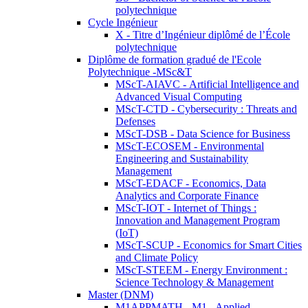
polytechnique
Cycle Ingénieur
X - Titre d’Ingénieur diplômé de l’École
polytechnique
Diplôme de formation gradué de l'Ecole
Polytechnique -MSc&T
MScT-AIAVC - Artificial Intelligence and
Advanced Visual Computing
MScT-CTD - Cybersecurity : Threats and
Defenses
MScT-DSB - Data Science for Business
MScT-ECOSEM - Environmental
Engineering and Sustainability
Management
MScT-EDACF - Economics, Data
Analytics and Corporate Finance
MScT-IOT - Internet of Things :
Innovation and Management Program
(IoT)
MScT-SCUP - Economics for Smart Cities
and Climate Policy
MScT-STEEM - Energy Environment :
Science Technology & Management
Master (DNM)
M1APPMATH - M1 - Applied