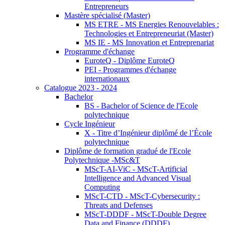
Entrepreneurs
Mastère spécialisé (Master)
MS ETRE - MS Energies Renouvelables :
Technologies et Entrepreneuriat (Master)
MS IE - MS Innovation et Entreprenariat
Programme d'échange
EuroteQ - Diplôme EuroteQ
PEI - Programmes d'échange
internationaux
Catalogue 2023 - 2024
Bachelor
BS - Bachelor of Science de l'Ecole
polytechnique
Cycle Ingénieur
X - Titre d’Ingénieur diplômé de l’École
polytechnique
Diplôme de formation gradué de l'Ecole
Polytechnique -MSc&T
MScT-AI-ViC - MScT-Artificial
Intelligence and Advanced Visual
Computing
MScT-CTD - MScT-Cybersecurity :
Threats and Defenses
MScT-DDDF - MScT-Double Degree
Data and Finance (DDDF)