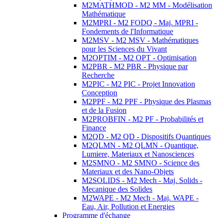
M2MATHMOD - M2 MM - Modélisation
Mathématique
M2MPRI - M2 FODQ - Maj. MPRI -
Fondements de l'Informatique
M2MSV - M2 MSV - Mathématiques
pour les Sciences du Vivant
M2OPTIM - M2 OPT - Optimisation
M2PBR - M2 PBR - Physique par
Recherche
M2PIC - M2 PIC - Projet Innovation
Conception
M2PPF - M2 PPF - Physique des Plasmas
et de la Fusion
M2PROBFIN - M2 PF - Probabilités et
Finance
M2QD - M2 QD - Dispositifs Quantiques
M2QLMN - M2 QLMN - Quantique,
Lumiere, Materiaux et Nanosciences
M2SMNO - M2 SMNO - Science des
Materiaux et des Nano-Objets
M2SOLIDS - M2 Mech - Maj. Solids -
Mecanique des Solides
M2WAPE - M2 Mech - Maj. WAPE -
Eau, Air, Pollution et Energies
Programme d'échange