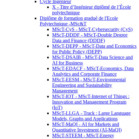
Cycle Ingénieur
X - Titre d’Ingénieur diplômé de l’École
polytechnique
Diplôme de formation gradué de l'Ecole
Polytechnique -MSc&T
MScT-CyS - MScT-Cybersecurity (CyS)
MScT-DDDF - MScT-Double Degree
Data and Finance (DDDF)
MScT-DEPP - MScT-Data and Economics
for Public Policy (DEPP)
MScT-DSAIB - MScT-Data Science and
AI for Business
MScT-EDACF - MScT-Economics, Data
Analytics and Corporate Finance
MScT-EESM - MScT-Environmental
Engineering and Sustainability
Management
MScT-IOT - MScT-Internet of Things :
Innovation and Management Program
(IoT)
MScT-LLGA - Track : Large Language
Models, Graphs and Applications
MScT-MaQI - AI for Markets and
Quantitative Investment (AI-MaQI)
MScT-STEEM - MScT-Energy