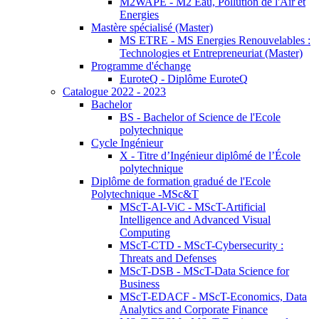
M2WAPE - M2 Eau, Pollution de l'Air et
Energies
Mastère spécialisé (Master)
MS ETRE - MS Energies Renouvelables :
Technologies et Entrepreneuriat (Master)
Programme d'échange
EuroteQ - Diplôme EuroteQ
Catalogue 2022 - 2023
Bachelor
BS - Bachelor of Science de l'Ecole
polytechnique
Cycle Ingénieur
X - Titre d’Ingénieur diplômé de l’École
polytechnique
Diplôme de formation gradué de l'Ecole
Polytechnique -MSc&T
MScT-AI-ViC - MScT-Artificial
Intelligence and Advanced Visual
Computing
MScT-CTD - MScT-Cybersecurity :
Threats and Defenses
MScT-DSB - MScT-Data Science for
Business
MScT-EDACF - MScT-Economics, Data
Analytics and Corporate Finance