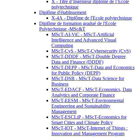
X - Titre d’Ingénieur diplômé de l’École
polytechnique
Diplôme d'établissement
X-4A - Diplôme de l'Ecole polytechnique
Diplôme de formation gradué de l'Ecole
Polytechnique -MSc&T
MScT-AI-ViC - MScT-Artificial
Intelligence and Advanced Visual
Computing
MScT-CyS - MScT-Cybersecurity (CyS)
MScT-DDDF - MScT-Double Degree
Data and Finance (DDDF)
MScT-DEPP - MScT-Data and Economics
for Public Policy (DEPP)
MScT-DSB - MScT-Data Science for
Business
MScT-EDACF - MScT-Economics, Data
Analytics and Corporate Finance
MScT-EESM - MScT-Environmental
Engineering and Sustainability
Management
MScT-ESCLiP - MScT-Economics for
Smart Cities and Climate Policy
MScT-IOT - MScT-Internet of Things :
Innovation and Management Program