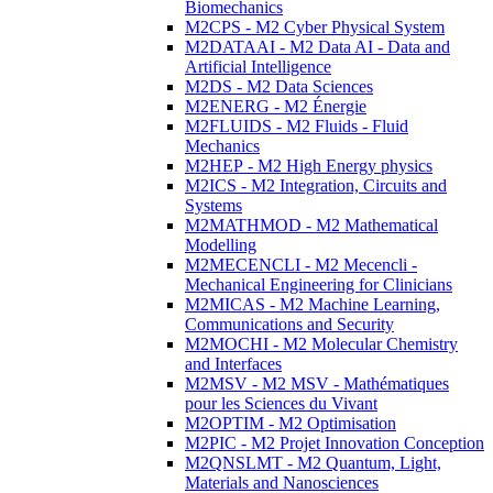
Biomechanics
M2CPS - M2 Cyber Physical System
M2DATAAI - M2 Data AI - Data and
Artificial Intelligence
M2DS - M2 Data Sciences
M2ENERG - M2 Énergie
M2FLUIDS - M2 Fluids - Fluid
Mechanics
M2HEP - M2 High Energy physics
M2ICS - M2 Integration, Circuits and
Systems
M2MATHMOD - M2 Mathematical
Modelling
M2MECENCLI - M2 Mecencli -
Mechanical Engineering for Clinicians
M2MICAS - M2 Machine Learning,
Communications and Security
M2MOCHI - M2 Molecular Chemistry
and Interfaces
M2MSV - M2 MSV - Mathématiques
pour les Sciences du Vivant
M2OPTIM - M2 Optimisation
M2PIC - M2 Projet Innovation Conception
M2QNSLMT - M2 Quantum, Light,
Materials and Nanosciences