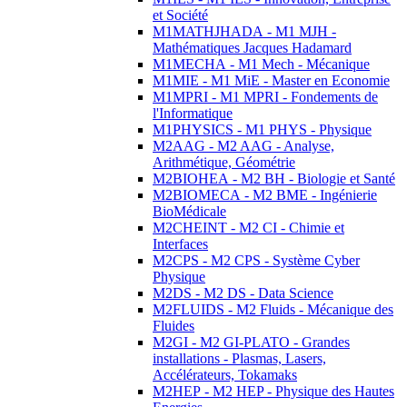
et Société
M1MATHJHADA - M1 MJH -
Mathématiques Jacques Hadamard
M1MECHA - M1 Mech - Mécanique
M1MIE - M1 MiE - Master en Economie
M1MPRI - M1 MPRI - Fondements de
l'Informatique
M1PHYSICS - M1 PHYS - Physique
M2AAG - M2 AAG - Analyse,
Arithmétique, Géométrie
M2BIOHEA - M2 BH - Biologie et Santé
M2BIOMECA - M2 BME - Ingénierie
BioMédicale
M2CHEINT - M2 CI - Chimie et
Interfaces
M2CPS - M2 CPS - Système Cyber
Physique
M2DS - M2 DS - Data Science
M2FLUIDS - M2 Fluids - Mécanique des
Fluides
M2GI - M2 GI-PLATO - Grandes
installations - Plasmas, Lasers,
Accélérateurs, Tokamaks
M2HEP - M2 HEP - Physique des Hautes