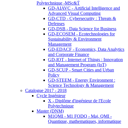
Polytechnique -MSc&T
GD-AIAVC - Artificial Intelligence and
Advanced Visual Computing
GD-CTD - Cybersecurity : Threats &
Defenses
GD-DSB - Data Science for Business
GD-ECOSEM - Ecotechnologies for
Sustainability & Environment
Management
GD-EDACF - Economics, Data Analytics
and Corporate Finance
GD-IOT - Internet of Things : Innovation
and Management Program (IoT)
GD-SCUP - Smart Cities and Urban
Policy
GD-STEEM - Energy Environment :
Science Technology & Management
Catalogue 2017 - 2018
Cycle Ingénieur
X - Diplôme d'ingénieur de l'Ecole
Polytechnique
Master (DNM)
M1QMI - M1 FODQ - Maj. QMI -
Quantique, mathematiques, informatique