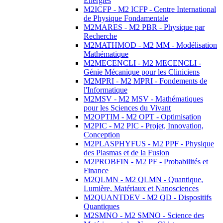
Energies
M2ICFP - M2 ICFP - Centre International
de Physique Fondamentale
M2MARES - M2 PBR - Physique par
Recherche
M2MATHMOD - M2 MM - Modélisation
Mathématique
M2MECENCLI - M2 MECENCLI -
Génie Mécanique pour les Cliniciens
M2MPRI - M2 MPRI - Fondements de
l'Informatique
M2MSV - M2 MSV - Mathématiques
pour les Sciences du Vivant
M2OPTIM - M2 OPT - Optimisation
M2PIC - M2 PIC - Projet, Innovation,
Conception
M2PLASPHYFUS - M2 PPF - Physique
des Plasmas et de la Fusion
M2PROBFIN - M2 PF - Probabilités et
Finance
M2QLMN - M2 QLMN - Quantique,
Lumière, Matériaux et Nanosciences
M2QUANTDEV - M2 QD - Dispositifs
Quantiques
M2SMNO - M2 SMNO - Science des