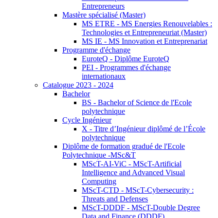
Entrepreneurs
Mastère spécialisé (Master)
MS ETRE - MS Energies Renouvelables :
Technologies et Entrepreneuriat (Master)
MS IE - MS Innovation et Entreprenariat
Programme d'échange
EuroteQ - Diplôme EuroteQ
PEI - Programmes d'échange
internationaux
Catalogue 2023 - 2024
Bachelor
BS - Bachelor of Science de l'Ecole
polytechnique
Cycle Ingénieur
X - Titre d’Ingénieur diplômé de l’École
polytechnique
Diplôme de formation gradué de l'Ecole
Polytechnique -MSc&T
MScT-AI-ViC - MScT-Artificial
Intelligence and Advanced Visual
Computing
MScT-CTD - MScT-Cybersecurity :
Threats and Defenses
MScT-DDDF - MScT-Double Degree
Data and Finance (DDDF)