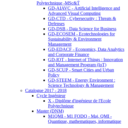
Polytechnique -MSc&T
GD-AIAVC - Artificial Intelligence and
Advanced Visual Computing
GD-CTD - Cybersecurity : Threats &
Defenses
GD-DSB - Data Science for Business
GD-ECOSEM - Ecotechnologies for
Sustainability & Environment
Management
GD-EDACF - Economics, Data Analytics
and Corporate Finance
GD-IOT - Internet of Things : Innovation
and Management Program (IoT)
GD-SCUP - Smart Cities and Urban
Policy
GD-STEEM - Energy Environment :
Science Technology & Management
Catalogue 2017 - 2018
Cycle Ingénieur
X - Diplôme d'ingénieur de l'Ecole
Polytechnique
Master (DNM)
M1QMI - M1 FODQ - Maj. QMI -
Quantique, mathematiques, informatique