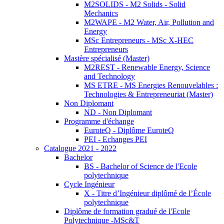
M2SOLIDS - M2 Solids - Solid
Mechanics
M2WAPE - M2 Water, Air, Pollution and
Energy
MSc Entrepreneurs - MSc X-HEC
Entrepreneurs
Mastère spécialisé (Master)
M2REST - Renewable Energy, Science
and Technology
MS ETRE - MS Energies Renouvelables :
Technologies & Entrepreneuriat (Master)
Non Diplomant
ND - Non Diplomant
Programme d'échange
EuroteQ - Diplôme EuroteQ
PEI - Echanges PEI
Catalogue 2021 - 2022
Bachelor
BS - Bachelor of Science de l'Ecole
polytechnique
Cycle Ingénieur
X - Titre d’Ingénieur diplômé de l’École
polytechnique
Diplôme de formation gradué de l'Ecole
Polytechnique -MSc&T