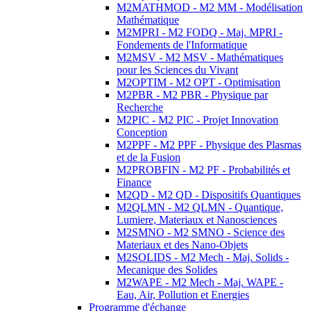
M2MATHMOD - M2 MM - Modélisation
Mathématique
M2MPRI - M2 FODQ - Maj. MPRI -
Fondements de l'Informatique
M2MSV - M2 MSV - Mathématiques
pour les Sciences du Vivant
M2OPTIM - M2 OPT - Optimisation
M2PBR - M2 PBR - Physique par
Recherche
M2PIC - M2 PIC - Projet Innovation
Conception
M2PPF - M2 PPF - Physique des Plasmas
et de la Fusion
M2PROBFIN - M2 PF - Probabilités et
Finance
M2QD - M2 QD - Dispositifs Quantiques
M2QLMN - M2 QLMN - Quantique,
Lumiere, Materiaux et Nanosciences
M2SMNO - M2 SMNO - Science des
Materiaux et des Nano-Objets
M2SOLIDS - M2 Mech - Maj. Solids -
Mecanique des Solides
M2WAPE - M2 Mech - Maj. WAPE -
Eau, Air, Pollution et Energies
Programme d'échange