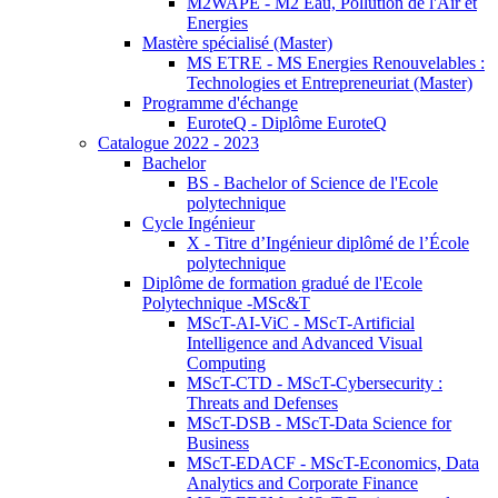
M2WAPE - M2 Eau, Pollution de l'Air et
Energies
Mastère spécialisé (Master)
MS ETRE - MS Energies Renouvelables :
Technologies et Entrepreneuriat (Master)
Programme d'échange
EuroteQ - Diplôme EuroteQ
Catalogue 2022 - 2023
Bachelor
BS - Bachelor of Science de l'Ecole
polytechnique
Cycle Ingénieur
X - Titre d’Ingénieur diplômé de l’École
polytechnique
Diplôme de formation gradué de l'Ecole
Polytechnique -MSc&T
MScT-AI-ViC - MScT-Artificial
Intelligence and Advanced Visual
Computing
MScT-CTD - MScT-Cybersecurity :
Threats and Defenses
MScT-DSB - MScT-Data Science for
Business
MScT-EDACF - MScT-Economics, Data
Analytics and Corporate Finance