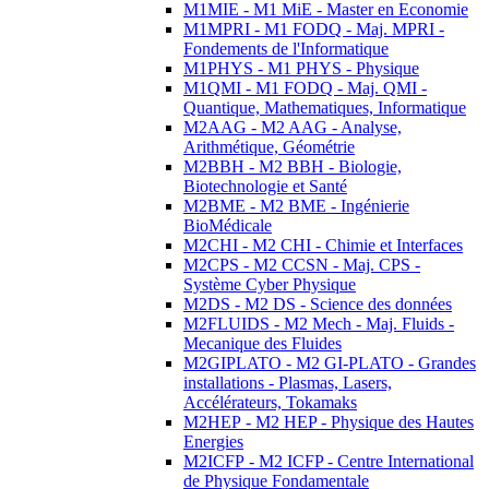
M1MIE - M1 MiE - Master en Economie
M1MPRI - M1 FODQ - Maj. MPRI -
Fondements de l'Informatique
M1PHYS - M1 PHYS - Physique
M1QMI - M1 FODQ - Maj. QMI -
Quantique, Mathematiques, Informatique
M2AAG - M2 AAG - Analyse,
Arithmétique, Géométrie
M2BBH - M2 BBH - Biologie,
Biotechnologie et Santé
M2BME - M2 BME - Ingénierie
BioMédicale
M2CHI - M2 CHI - Chimie et Interfaces
M2CPS - M2 CCSN - Maj. CPS -
Système Cyber Physique
M2DS - M2 DS - Science des données
M2FLUIDS - M2 Mech - Maj. Fluids -
Mecanique des Fluides
M2GIPLATO - M2 GI-PLATO - Grandes
installations - Plasmas, Lasers,
Accélérateurs, Tokamaks
M2HEP - M2 HEP - Physique des Hautes
Energies
M2ICFP - M2 ICFP - Centre International
de Physique Fondamentale