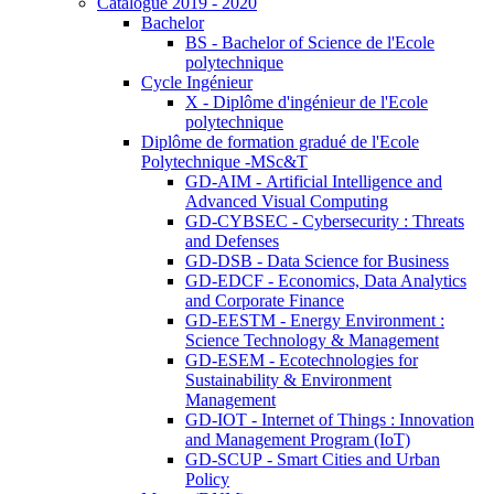
Catalogue 2019 - 2020
Bachelor
BS - Bachelor of Science de l'Ecole
polytechnique
Cycle Ingénieur
X - Diplôme d'ingénieur de l'Ecole
polytechnique
Diplôme de formation gradué de l'Ecole
Polytechnique -MSc&T
GD-AIM - Artificial Intelligence and
Advanced Visual Computing
GD-CYBSEC - Cybersecurity : Threats
and Defenses
GD-DSB - Data Science for Business
GD-EDCF - Economics, Data Analytics
and Corporate Finance
GD-EESTM - Energy Environment :
Science Technology & Management
GD-ESEM - Ecotechnologies for
Sustainability & Environment
Management
GD-IOT - Internet of Things : Innovation
and Management Program (IoT)
GD-SCUP - Smart Cities and Urban
Policy