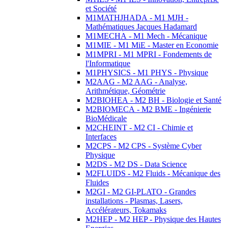
et Société
M1MATHJHADA - M1 MJH -
Mathématiques Jacques Hadamard
M1MECHA - M1 Mech - Mécanique
M1MIE - M1 MiE - Master en Economie
M1MPRI - M1 MPRI - Fondements de
l'Informatique
M1PHYSICS - M1 PHYS - Physique
M2AAG - M2 AAG - Analyse,
Arithmétique, Géométrie
M2BIOHEA - M2 BH - Biologie et Santé
M2BIOMECA - M2 BME - Ingénierie
BioMédicale
M2CHEINT - M2 CI - Chimie et
Interfaces
M2CPS - M2 CPS - Système Cyber
Physique
M2DS - M2 DS - Data Science
M2FLUIDS - M2 Fluids - Mécanique des
Fluides
M2GI - M2 GI-PLATO - Grandes
installations - Plasmas, Lasers,
Accélérateurs, Tokamaks
M2HEP - M2 HEP - Physique des Hautes