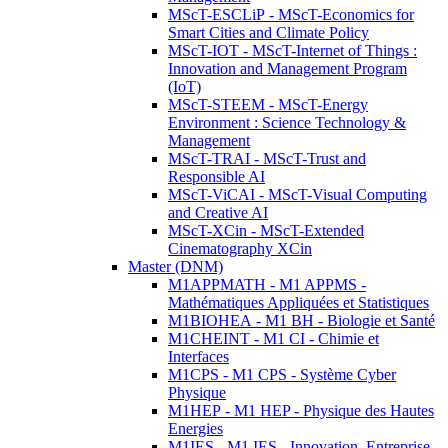
MScT-ESCLiP - MScT-Economics for
Smart Cities and Climate Policy
MScT-IOT - MScT-Internet of Things :
Innovation and Management Program
(IoT)
MScT-STEEM - MScT-Energy
Environment : Science Technology &
Management
MScT-TRAI - MScT-Trust and
Responsible AI
MScT-ViCAI - MScT-Visual Computing
and Creative AI
MScT-XCin - MScT-Extended
Cinematography XCin
Master (DNM)
M1APPMATH - M1 APPMS -
Mathématiques Appliquées et Statistiques
M1BIOHEA - M1 BH - Biologie et Santé
M1CHEINT - M1 CI - Chimie et
Interfaces
M1CPS - M1 CPS - Système Cyber
Physique
M1HEP - M1 HEP - Physique des Hautes
Energies
M1IES - M1 IES - Innovation, Entreprise