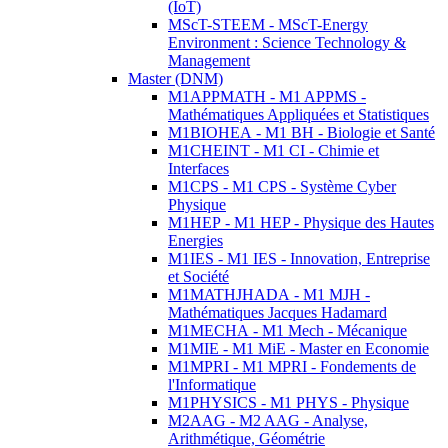
(IoT)
MScT-STEEM - MScT-Energy
Environment : Science Technology &
Management
Master (DNM)
M1APPMATH - M1 APPMS -
Mathématiques Appliquées et Statistiques
M1BIOHEA - M1 BH - Biologie et Santé
M1CHEINT - M1 CI - Chimie et
Interfaces
M1CPS - M1 CPS - Système Cyber
Physique
M1HEP - M1 HEP - Physique des Hautes
Energies
M1IES - M1 IES - Innovation, Entreprise
et Société
M1MATHJHADA - M1 MJH -
Mathématiques Jacques Hadamard
M1MECHA - M1 Mech - Mécanique
M1MIE - M1 MiE - Master en Economie
M1MPRI - M1 MPRI - Fondements de
l'Informatique
M1PHYSICS - M1 PHYS - Physique
M2AAG - M2 AAG - Analyse,
Arithmétique, Géométrie