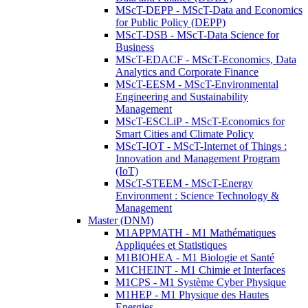
MScT-DEPP - MScT-Data and Economics
for Public Policy (DEPP)
MScT-DSB - MScT-Data Science for
Business
MScT-EDACF - MScT-Economics, Data
Analytics and Corporate Finance
MScT-EESM - MScT-Environmental
Engineering and Sustainability
Management
MScT-ESCLiP - MScT-Economics for
Smart Cities and Climate Policy
MScT-IOT - MScT-Internet of Things :
Innovation and Management Program
(IoT)
MScT-STEEM - MScT-Energy
Environment : Science Technology &
Management
Master (DNM)
M1APPMATH - M1 Mathématiques
Appliquées et Statistiques
M1BIOHEA - M1 Biologie et Santé
M1CHEINT - M1 Chimie et Interfaces
M1CPS - M1 Système Cyber Physique
M1HEP - M1 Physique des Hautes
Energies