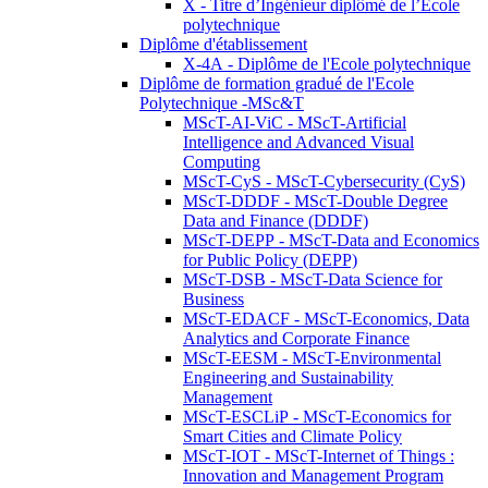
X - Titre d’Ingénieur diplômé de l’École
polytechnique
Diplôme d'établissement
X-4A - Diplôme de l'Ecole polytechnique
Diplôme de formation gradué de l'Ecole
Polytechnique -MSc&T
MScT-AI-ViC - MScT-Artificial
Intelligence and Advanced Visual
Computing
MScT-CyS - MScT-Cybersecurity (CyS)
MScT-DDDF - MScT-Double Degree
Data and Finance (DDDF)
MScT-DEPP - MScT-Data and Economics
for Public Policy (DEPP)
MScT-DSB - MScT-Data Science for
Business
MScT-EDACF - MScT-Economics, Data
Analytics and Corporate Finance
MScT-EESM - MScT-Environmental
Engineering and Sustainability
Management
MScT-ESCLiP - MScT-Economics for
Smart Cities and Climate Policy
MScT-IOT - MScT-Internet of Things :
Innovation and Management Program