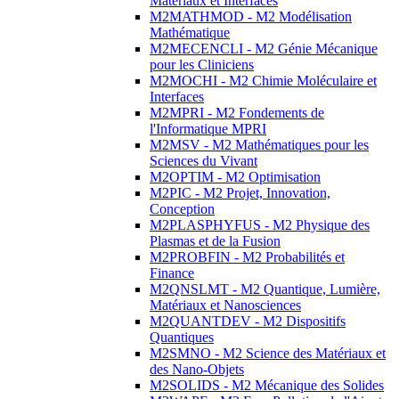
Matériaux et Interfaces
M2MATHMOD - M2 Modélisation
Mathématique
M2MECENCLI - M2 Génie Mécanique
pour les Cliniciens
M2MOCHI - M2 Chimie Moléculaire et
Interfaces
M2MPRI - M2 Fondements de
l'Informatique MPRI
M2MSV - M2 Mathématiques pour les
Sciences du Vivant
M2OPTIM - M2 Optimisation
M2PIC - M2 Projet, Innovation,
Conception
M2PLASPHYFUS - M2 Physique des
Plasmas et de la Fusion
M2PROBFIN - M2 Probabilités et
Finance
M2QNSLMT - M2 Quantique, Lumière,
Matériaux et Nanosciences
M2QUANTDEV - M2 Dispositifs
Quantiques
M2SMNO - M2 Science des Matériaux et
des Nano-Objets
M2SOLIDS - M2 Mécanique des Solides