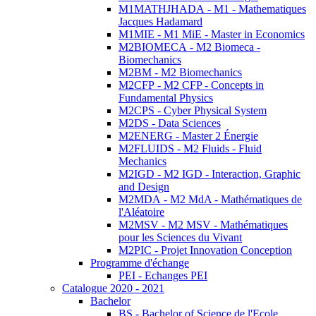
M1MATHJHADA - M1 - Mathematiques
Jacques Hadamard
M1MIE - M1 MiE - Master in Economics
M2BIOMECA - M2 Biomeca -
Biomechanics
M2BM - M2 Biomechanics
M2CFP - M2 CFP - Concepts in
Fundamental Physics
M2CPS - Cyber Physical System
M2DS - Data Sciences
M2ENERG - Master 2 Énergie
M2FLUIDS - M2 Fluids - Fluid
Mechanics
M2IGD - M2 IGD - Interaction, Graphic
and Design
M2MDA - M2 MdA - Mathématiques de
l'Aléatoire
M2MSV - M2 MSV - Mathématiques
pour les Sciences du Vivant
M2PIC - Projet Innovation Conception
Programme d'échange
PEI - Echanges PEI
Catalogue 2020 - 2021
Bachelor
BS - Bachelor of Science de l'Ecole