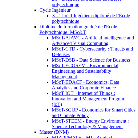
polytechnique
Cycle Ingénieur
X - Titre d’Ingénieur diplômé de l’École
polytechnique
Diplôme de formation gradué de l'Ecole
Polytechnique -MSc&T
MScT-AIAVC - Artificial Intelligence and
Advanced Visual Computing
MScT-CTD - Cybersecurity : Threats and
Defenses
MScT-DSB - Data Science for Business
MScT-ECOSEM - Environmental
Engineering and Sustainability
Management
MScT-EDACF - Economics, Data
Analytics and Corporate Finance
MScT-IOT - Internet of Things :
Innovation and Management Program
(IoT)
MScT-SCUP - Economics for Smart Cities
and Climate Policy
MScT-STEEM - Energy Environment :
Science Technology & Management
Master (DNM)
M1APPMATH - M1 - Applied