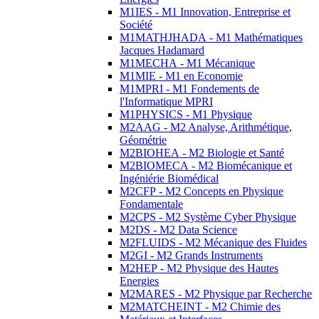
M1IES - M1 Innovation, Entreprise et
Société
M1MATHJHADA - M1 Mathématiques
Jacques Hadamard
M1MECHA - M1 Mécanique
M1MIE - M1 en Economie
M1MPRI - M1 Fondements de
l'Informatique MPRI
M1PHYSICS - M1 Physique
M2AAG - M2 Analyse, Arithmétique,
Géométrie
M2BIOHEA - M2 Biologie et Santé
M2BIOMECA - M2 Biomécanique et
Ingéniérie Biomédical
M2CFP - M2 Concepts en Physique
Fondamentale
M2CPS - M2 Système Cyber Physique
M2DS - M2 Data Science
M2FLUIDS - M2 Mécanique des Fluides
M2GI - M2 Grands Instruments
M2HEP - M2 Physique des Hautes
Energies
M2MARES - M2 Physique par Recherche
M2MATCHEINT - M2 Chimie des