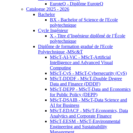
EuroteQ - Diplôme EuroteQ
Catalogue 2025 - 2026
Bachelor
BX - Bachelor of Science de l'Ecole
polytechnique
Cycle Ingénieur
X - Titre d’Ingénieur diplômé de l’École
polytechnique
Diplôme de formation gradué de l'Ecole
Polytechnique -MSc&T
MScT-AI-ViC - MScT-Artificial
Intelligence and Advanced Visual
Computing
MScT-CyS - MScT-Cybersecurity (CyS)
MScT-DDDF - MScT-Double Degree
Data and Finance (DDDF)
MScT-DEPP - MScT-Data and Economics
for Public Policy (DEPP)
MScT-DSAIB - MScT-Data Science and
AI for Business
MScT-EDACF - MScT-Economics, Data
Analytics and Corporate Finance
MScT-EESM - MScT-Environmental
Engineering and Sustainability
Management