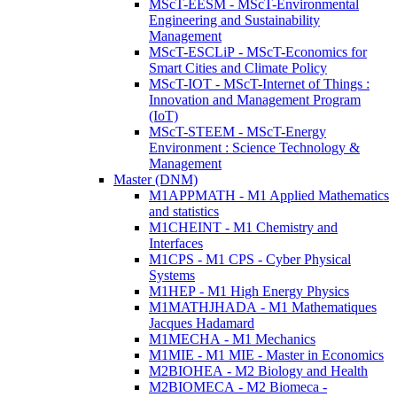
MScT-EESM - MScT-Environmental
Engineering and Sustainability
Management
MScT-ESCLiP - MScT-Economics for
Smart Cities and Climate Policy
MScT-IOT - MScT-Internet of Things :
Innovation and Management Program
(IoT)
MScT-STEEM - MScT-Energy
Environment : Science Technology &
Management
Master (DNM)
M1APPMATH - M1 Applied Mathematics
and statistics
M1CHEINT - M1 Chemistry and
Interfaces
M1CPS - M1 CPS - Cyber Physical
Systems
M1HEP - M1 High Energy Physics
M1MATHJHADA - M1 Mathematiques
Jacques Hadamard
M1MECHA - M1 Mechanics
M1MIE - M1 MIE - Master in Economics
M2BIOHEA - M2 Biology and Health
M2BIOMECA - M2 Biomeca -