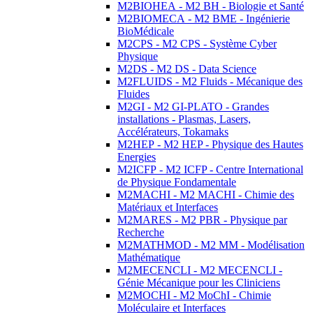
M2BIOHEA - M2 BH - Biologie et Santé
M2BIOMECA - M2 BME - Ingénierie
BioMédicale
M2CPS - M2 CPS - Système Cyber
Physique
M2DS - M2 DS - Data Science
M2FLUIDS - M2 Fluids - Mécanique des
Fluides
M2GI - M2 GI-PLATO - Grandes
installations - Plasmas, Lasers,
Accélérateurs, Tokamaks
M2HEP - M2 HEP - Physique des Hautes
Energies
M2ICFP - M2 ICFP - Centre International
de Physique Fondamentale
M2MACHI - M2 MACHI - Chimie des
Matériaux et Interfaces
M2MARES - M2 PBR - Physique par
Recherche
M2MATHMOD - M2 MM - Modélisation
Mathématique
M2MECENCLI - M2 MECENCLI -
Génie Mécanique pour les Cliniciens
M2MOCHI - M2 MoChI - Chimie
Moléculaire et Interfaces