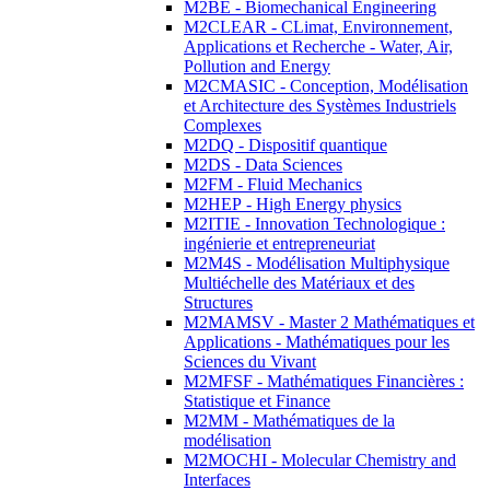
M2BE - Biomechanical Engineering
M2CLEAR - CLimat, Environnement,
Applications et Recherche - Water, Air,
Pollution and Energy
M2CMASIC - Conception, Modélisation
et Architecture des Systèmes Industriels
Complexes
M2DQ - Dispositif quantique
M2DS - Data Sciences
M2FM - Fluid Mechanics
M2HEP - High Energy physics
M2ITIE - Innovation Technologique :
ingénierie et entrepreneuriat
M2M4S - Modélisation Multiphysique
Multiéchelle des Matériaux et des
Structures
M2MAMSV - Master 2 Mathématiques et
Applications - Mathématiques pour les
Sciences du Vivant
M2MFSF - Mathématiques Financières :
Statistique et Finance
M2MM - Mathématiques de la
modélisation
M2MOCHI - Molecular Chemistry and
Interfaces