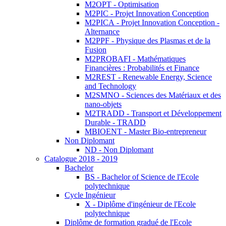
M2OPT - Optimisation
M2PIC - Projet Innovation Conception
M2PICA - Projet Innovation Conception -
Alternance
M2PPF - Physique des Plasmas et de la
Fusion
M2PROBAFI - Mathématiques
Financières : Probabilités et Finance
M2REST - Renewable Energy, Science
and Technology
M2SMNO - Sciences des Matériaux et des
nano-objets
M2TRADD - Transport et Développement
Durable - TRADD
MBIOENT - Master Bio-entrepreneur
Non Diplomant
ND - Non Diplomant
Catalogue 2018 - 2019
Bachelor
BS - Bachelor of Science de l'Ecole
polytechnique
Cycle Ingénieur
X - Diplôme d'ingénieur de l'Ecole
polytechnique
Diplôme de formation gradué de l'Ecole