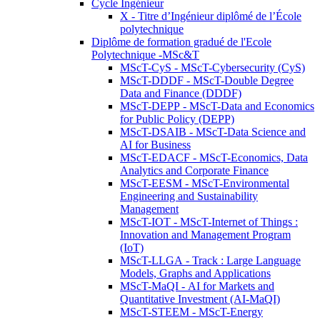
Cycle Ingénieur
X - Titre d’Ingénieur diplômé de l’École
polytechnique
Diplôme de formation gradué de l'Ecole
Polytechnique -MSc&T
MScT-CyS - MScT-Cybersecurity (CyS)
MScT-DDDF - MScT-Double Degree
Data and Finance (DDDF)
MScT-DEPP - MScT-Data and Economics
for Public Policy (DEPP)
MScT-DSAIB - MScT-Data Science and
AI for Business
MScT-EDACF - MScT-Economics, Data
Analytics and Corporate Finance
MScT-EESM - MScT-Environmental
Engineering and Sustainability
Management
MScT-IOT - MScT-Internet of Things :
Innovation and Management Program
(IoT)
MScT-LLGA - Track : Large Language
Models, Graphs and Applications
MScT-MaQI - AI for Markets and
Quantitative Investment (AI-MaQI)
MScT-STEEM - MScT-Energy