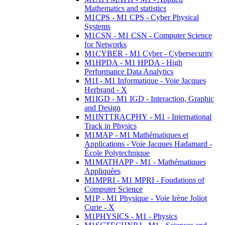
Mathematics and statistics
M1CPS - M1 CPS - Cyber Physical
Systems
M1CSN - M1 CSN - Computer Science
for Networks
M1CYBER - M1 Cyber - Cybersecurity
M1HPDA - M1 HPDA - High
Performance Data Analytics
M1I - M1 Informatique - Voie Jacques
Herbrand - X
M1IGD - M1 IGD - Interaction, Graphic
and Design
M1INTTRACPHY - M1 - International
Track in Physics
M1MAP - M1 Mathématiques et
Applications - Voie Jacques Hadamard -
École Polytechnique
M1MATHAPP - M1 - Mathématiques
Appliquées
M1MPRI - M1 MPRI - Foudations of
Computer Science
M1P - M1 Physique - Voie Irène Joliot
Curie - X
M1PHYSICS - M1 - Physics