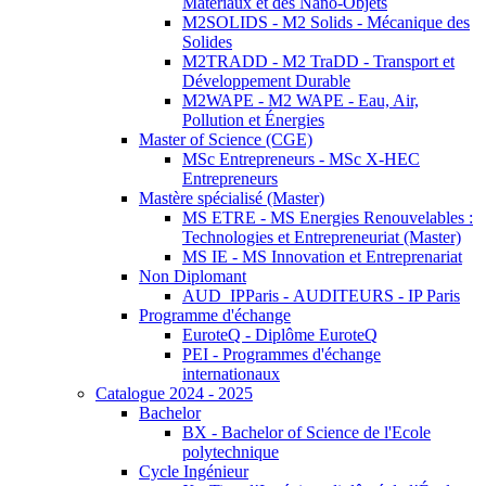
Matériaux et des Nano-Objets
M2SOLIDS - M2 Solids - Mécanique des
Solides
M2TRADD - M2 TraDD - Transport et
Développement Durable
M2WAPE - M2 WAPE - Eau, Air,
Pollution et Énergies
Master of Science (CGE)
MSc Entrepreneurs - MSc X-HEC
Entrepreneurs
Mastère spécialisé (Master)
MS ETRE - MS Energies Renouvelables :
Technologies et Entrepreneuriat (Master)
MS IE - MS Innovation et Entreprenariat
Non Diplomant
AUD_IPParis - AUDITEURS - IP Paris
Programme d'échange
EuroteQ - Diplôme EuroteQ
PEI - Programmes d'échange
internationaux
Catalogue 2024 - 2025
Bachelor
BX - Bachelor of Science de l'Ecole
polytechnique
Cycle Ingénieur