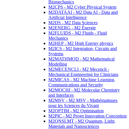
Biomechanics
M2CPS - M2 Cyber Physical System
M2DATAAI - M2 Data AI - Data and
Artificial Intelligence
M2DS - M2 Data Sciences
M2ENERG - M2 Énergie
M2FLUIDS - M2 Fluids - Fluid
Mechanics
M2HEP - M2 High Energy physics
M2ICS - M2 Integration, Circuits and
Systems
M2MATHMOD - M2 Mathematical
Modelling
M2MECENCLI - M2 Mecencli -
Mechanical Engineering for Clinicians
M2MICAS - M2 Machine Learning,
Communications and Security
M2MOCHI - M2 Molecular Chemistry
and Interfaces
M2MSV - M2 MSV - Mathématiques
pour les Sciences du Vivant
M2OPTIM - M2 Optimisation
M2PIC - M2 Projet Innovation Conception
M2QNSLMT - M2 Quantum, Light,
Materials and Nanosciences