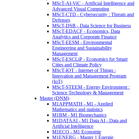
MScT-AI-ViC - Artificial Intelligence and
Advanced Visual Computing
MScT-CTD - Cybersecurity : Threats and
Defenses
MScT-DSB - Data Science for Business
MScT-EDACF - Economics, Data
Analytics and Corporate Finance
MScT-EESM - Environmental
Engineering and Sustainability
Management
MScT-ESCLiP - Economics for Smart
Cities and Climate Policy
MScT-IOT - Internet of Things :
Innovation and Management Program
(IoT)
MScT-STEEM - Energy Environment :
Science Technology & Management
Master (DNM)
M1APPMATH - M1 - Applied
Mathematics and statistics
M1BM - M1 Biomechanics
M1DATAAI - M1 Data AI - Data and
Artificial Intelligence
M1ECO - M1 Economie
M1ENERG - Master 1 Énergie