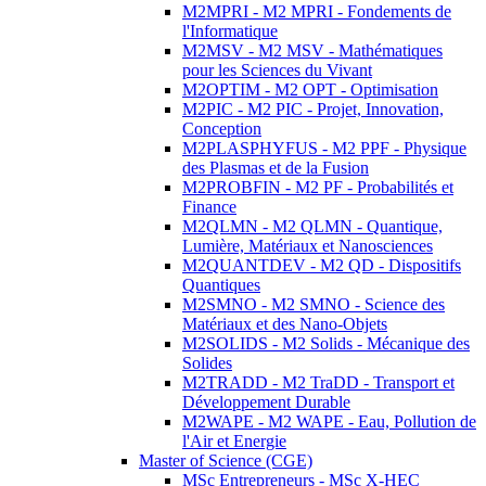
M2MPRI - M2 MPRI - Fondements de
l'Informatique
M2MSV - M2 MSV - Mathématiques
pour les Sciences du Vivant
M2OPTIM - M2 OPT - Optimisation
M2PIC - M2 PIC - Projet, Innovation,
Conception
M2PLASPHYFUS - M2 PPF - Physique
des Plasmas et de la Fusion
M2PROBFIN - M2 PF - Probabilités et
Finance
M2QLMN - M2 QLMN - Quantique,
Lumière, Matériaux et Nanosciences
M2QUANTDEV - M2 QD - Dispositifs
Quantiques
M2SMNO - M2 SMNO - Science des
Matériaux et des Nano-Objets
M2SOLIDS - M2 Solids - Mécanique des
Solides
M2TRADD - M2 TraDD - Transport et
Développement Durable
M2WAPE - M2 WAPE - Eau, Pollution de
l'Air et Energie
Master of Science (CGE)
MSc Entrepreneurs - MSc X-HEC