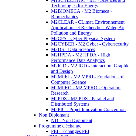
M1SCTECHNRJ - M1 - Sciences and
Technologies for Energy
M2BIOMECA - M2 Biomeca -
Biomechanics
M2CLEAR - CLimat, Environnement,
Applications et Recherche - Water, Air,
Pollution and Energy
M2CPS - Cyber Physical System
M2CYBER - M2 Cyber - Cybersecurity
M2DS - Data Sciences
M2HPDA - M2 HPDA - High
Performance Data Analytics
M2IGD - M2 IGD - Interaction, Graphic
and Design
M2MPRI - M2 MPRI - Foudations of
Computer Science
M2MPRO - M2 MPRO - Operation
Research
M2PDS - M2 PDS - Parallel and
Distributed Systems
M2PIC - Projet Innovation Conception
Non Diplomant
ND - Non Diplomant
Programme d'échange
PEI - Echanges PEI