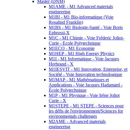
Master (DNM)
M1AME - M1 Advanced materials
engineering
M1BI - M1 Bio-informatique (Voie
Rosalind Franklin)
M1BS - M1 Biologie-Santé - Voie Boris
Ephrussi-X
M1C - M1 Chimie - Voie Fréderic Joliot-
Curie - Ecole Polytechnique
M1ECO - M1 Economie
M1HEP - M1 High Energy Physics
M1I - M1 Informatique - Voie Jacques
Herbrand - X
M1IESVIT - M1 Innovation, Entreprise, et
Société - Voie Innovation technologique
M1MAP - M1 Mathématiques et
Applications - Voie Jacques Hadamard -
École Polytechnique
M1P - M1 Physique - Voie Irène Joliot
Curie - X
M1STEPE - M1 STEPE - Sciences pour
les défis de l'environnement/Sciences for
environmentals challenges
M2AME - Advanced materials
engineering