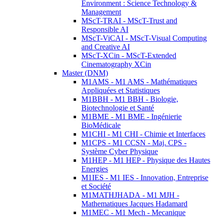
Environment : Science Technology &
Management
MScT-TRAI - MScT-Trust and
Responsible AI
MScT-ViCAI - MScT-Visual Computing
and Creative AI
MScT-XCin - MScT-Extended
Cinematography XCin
Master (DNM)
M1AMS - M1 AMS - Mathématiques
Appliquées et Statistiques
M1BBH - M1 BBH - Biologie,
Biotechnologie et Santé
M1BME - M1 BME - Ingénierie
BioMédicale
M1CHI - M1 CHI - Chimie et Interfaces
M1CPS - M1 CCSN - Maj. CPS -
Système Cyber Physique
M1HEP - M1 HEP - Physique des Hautes
Energies
M1IES - M1 IES - Innovation, Entreprise
et Société
M1MATHJHADA - M1 MJH -
Mathematiques Jacques Hadamard
M1MEC - M1 Mech - Mecanique