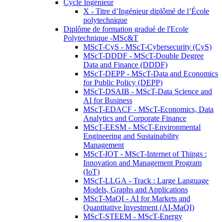
Cycle Ingénieur
X - Titre d’Ingénieur diplômé de l’École
polytechnique
Diplôme de formation gradué de l'Ecole
Polytechnique -MSc&T
MScT-CyS - MScT-Cybersecurity (CyS)
MScT-DDDF - MScT-Double Degree
Data and Finance (DDDF)
MScT-DEPP - MScT-Data and Economics
for Public Policy (DEPP)
MScT-DSAIB - MScT-Data Science and
AI for Business
MScT-EDACF - MScT-Economics, Data
Analytics and Corporate Finance
MScT-EESM - MScT-Environmental
Engineering and Sustainability
Management
MScT-IOT - MScT-Internet of Things :
Innovation and Management Program
(IoT)
MScT-LLGA - Track : Large Language
Models, Graphs and Applications
MScT-MaQI - AI for Markets and
Quantitative Investment (AI-MaQI)
MScT-STEEM - MScT-Energy