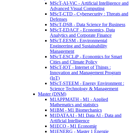
MScT-AI-ViC - Artificial Intelligence and
Advanced Visual Computing
MScT-CTD - Cybersecurity : Threats and
Defenses
MScT-DSB - Data Science for Business
MScT-EDACF - Economics, Data
Analytics and Corporate Finance
MScT-EESM - Environmental
Engineering and Sustainability
Management
MScT-ESCLiP - Economics for Smart
Cities and Climate Policy
MScT-IOT - Internet of Things :
Innovation and Management Program
(IoT)
MScT-STEEM - Energy Environment :
Science Technology & Management
Master (DNM)
M1APPMATH - M1 - Applied
Mathematics and statistics
M1BM - M1 Biomechanics
M1DATAAI - M1 Data AI - Data and
Artificial Intelligence
M1ECO - M1 Economie
M1ENERG - Master 1 Énergie