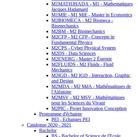
M1MATHJHADA - M1 - Mathematiques
Jacques Hadamard
M1MIE - M1 MiE - Master in Economics
M2BIOMECA - M2 Biomeca -
Biomechanics
M2BM - M2 Biomechanics
M2CFP - M2 CFP - Concepts in
Fundamental Physics
M2CPS - Cyber Physical System
M2DS - Data Sciences
M2ENERG - Master 2 Énergie
M2FLUIDS - M2 Fluids - Fluid
Mechanics
M2IGD - M2 IGD - Interaction, Graphic
and Design
M2MDA - M2 MdA - Mathématiques de
l'Aléatoire
M2MSV - M2 MSV - Mathématiques
pour les Sciences du Vivant
M2PIC - Projet Innovation Conception
Programme d'échange
PEI - Echanges PEI
Catalogue 2020 - 2021
Bachelor
BS - Bachelor of Science de l'Ecole