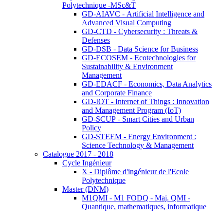
Polytechnique -MSc&T
GD-AIAVC - Artificial Intelligence and
Advanced Visual Computing
GD-CTD - Cybersecurity : Threats &
Defenses
GD-DSB - Data Science for Business
GD-ECOSEM - Ecotechnologies for
Sustainability & Environment
Management
GD-EDACF - Economics, Data Analytics
and Corporate Finance
GD-IOT - Internet of Things : Innovation
and Management Program (IoT)
GD-SCUP - Smart Cities and Urban
Policy
GD-STEEM - Energy Environment :
Science Technology & Management
Catalogue 2017 - 2018
Cycle Ingénieur
X - Diplôme d'ingénieur de l'Ecole
Polytechnique
Master (DNM)
M1QMI - M1 FODQ - Maj. QMI -
Quantique, mathematiques, informatique