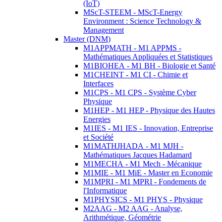
(IoT)
MScT-STEEM - MScT-Energy
Environment : Science Technology &
Management
Master (DNM)
M1APPMATH - M1 APPMS -
Mathématiques Appliquées et Statistiques
M1BIOHEA - M1 BH - Biologie et Santé
M1CHEINT - M1 CI - Chimie et
Interfaces
M1CPS - M1 CPS - Système Cyber
Physique
M1HEP - M1 HEP - Physique des Hautes
Energies
M1IES - M1 IES - Innovation, Entreprise
et Société
M1MATHJHADA - M1 MJH -
Mathématiques Jacques Hadamard
M1MECHA - M1 Mech - Mécanique
M1MIE - M1 MiE - Master en Economie
M1MPRI - M1 MPRI - Fondements de
l'Informatique
M1PHYSICS - M1 PHYS - Physique
M2AAG - M2 AAG - Analyse,
Arithmétique, Géométrie