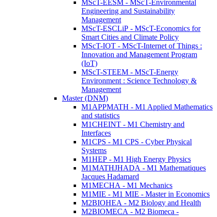
MScT-EESM - MScT-Environmental
Engineering and Sustainability
Management
MScT-ESCLiP - MScT-Economics for
Smart Cities and Climate Policy
MScT-IOT - MScT-Internet of Things :
Innovation and Management Program
(IoT)
MScT-STEEM - MScT-Energy
Environment : Science Technology &
Management
Master (DNM)
M1APPMATH - M1 Applied Mathematics
and statistics
M1CHEINT - M1 Chemistry and
Interfaces
M1CPS - M1 CPS - Cyber Physical
Systems
M1HEP - M1 High Energy Physics
M1MATHJHADA - M1 Mathematiques
Jacques Hadamard
M1MECHA - M1 Mechanics
M1MIE - M1 MIE - Master in Economics
M2BIOHEA - M2 Biology and Health
M2BIOMECA - M2 Biomeca -