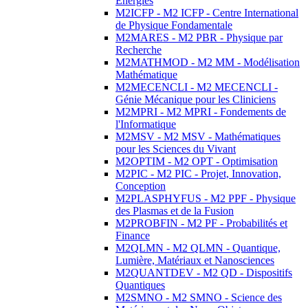
Energies
M2ICFP - M2 ICFP - Centre International
de Physique Fondamentale
M2MARES - M2 PBR - Physique par
Recherche
M2MATHMOD - M2 MM - Modélisation
Mathématique
M2MECENCLI - M2 MECENCLI -
Génie Mécanique pour les Cliniciens
M2MPRI - M2 MPRI - Fondements de
l'Informatique
M2MSV - M2 MSV - Mathématiques
pour les Sciences du Vivant
M2OPTIM - M2 OPT - Optimisation
M2PIC - M2 PIC - Projet, Innovation,
Conception
M2PLASPHYFUS - M2 PPF - Physique
des Plasmas et de la Fusion
M2PROBFIN - M2 PF - Probabilités et
Finance
M2QLMN - M2 QLMN - Quantique,
Lumière, Matériaux et Nanosciences
M2QUANTDEV - M2 QD - Dispositifs
Quantiques
M2SMNO - M2 SMNO - Science des