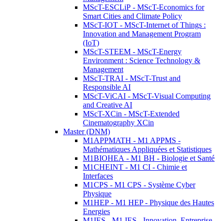
MScT-ESCLiP - MScT-Economics for
Smart Cities and Climate Policy
MScT-IOT - MScT-Internet of Things :
Innovation and Management Program
(IoT)
MScT-STEEM - MScT-Energy
Environment : Science Technology &
Management
MScT-TRAI - MScT-Trust and
Responsible AI
MScT-ViCAI - MScT-Visual Computing
and Creative AI
MScT-XCin - MScT-Extended
Cinematography XCin
Master (DNM)
M1APPMATH - M1 APPMS -
Mathématiques Appliquées et Statistiques
M1BIOHEA - M1 BH - Biologie et Santé
M1CHEINT - M1 CI - Chimie et
Interfaces
M1CPS - M1 CPS - Système Cyber
Physique
M1HEP - M1 HEP - Physique des Hautes
Energies
M1IES - M1 IES - Innovation, Entreprise