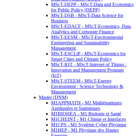
MScT-DEPP - MScT-Data and Economics
for Public Policy (DEPP)
MScT-DSB - MScT-Data Science for
Business
MScT-EDACF - MScT-Economics, Data
Analytics and Corporate Finance
MScT-EESM - MScT-Environmental
Engineering and Sustainability
Management
MScT-ESCLiP - MScT-Economics for
Smart Cities and Climate Policy
MScT-IOT - MScT-Internet of Things :
Innovation and Management Program
(IoT)
MScT-STEEM - MScT-Energy
Environment : Science Technology &
Management
Master (DNM)
M1APPMATH - M1 Mathématiques
Appliquées et Statistiques
M1BIOHEA - M1 Biologie et Santé
M1CHEINT - M1 Chimie et Interfaces
M1CPS - M1 Système Cyber Physique
M1HEP - M1 Physique des Hautes
Energies