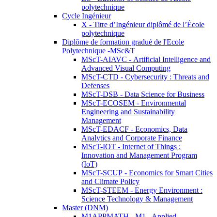
polytechnique
Cycle Ingénieur
X - Titre d’Ingénieur diplômé de l’École
polytechnique
Diplôme de formation gradué de l'Ecole
Polytechnique -MSc&T
MScT-AIAVC - Artificial Intelligence and
Advanced Visual Computing
MScT-CTD - Cybersecurity : Threats and
Defenses
MScT-DSB - Data Science for Business
MScT-ECOSEM - Environmental
Engineering and Sustainability
Management
MScT-EDACF - Economics, Data
Analytics and Corporate Finance
MScT-IOT - Internet of Things :
Innovation and Management Program
(IoT)
MScT-SCUP - Economics for Smart Cities
and Climate Policy
MScT-STEEM - Energy Environment :
Science Technology & Management
Master (DNM)
M1APPMATH - M1 - Applied