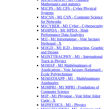
Mathematics and statistics
M1CPS - M1 CPS - Cyber Physical
Systems
M1CSN - M1 CSN - Computer Science
for Networks
M1CYBER - M1 Cyber - Cybersecurity
M1HPDA - M1 HPDA - High
Performance Data Analytics
M1I - M1 Informatique - Voie Jacques
Herbrand - X
M1IGD - M1 IGD - Interaction, Graphic
and Design
M1INTTRACPHY - M1 - International
Track in Physics
M1MAP - M1 Mathématiques et
Applications - Voie Jacques Hadamard -
École Polytechnique
M1MATHAPP - M1 - Mathématiques
Appliquées
M1MPRI - M1 MPRI - Foudations of
Computer Science
M1P - M1 Physique - Voie Irène Joliot
Curie - X
M1PHYSICS - M1 - Physics