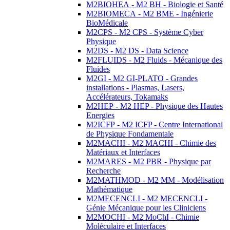
M2BIOHEA - M2 BH - Biologie et Santé
M2BIOMECA - M2 BME - Ingénierie
BioMédicale
M2CPS - M2 CPS - Système Cyber
Physique
M2DS - M2 DS - Data Science
M2FLUIDS - M2 Fluids - Mécanique des
Fluides
M2GI - M2 GI-PLATO - Grandes
installations - Plasmas, Lasers,
Accélérateurs, Tokamaks
M2HEP - M2 HEP - Physique des Hautes
Energies
M2ICFP - M2 ICFP - Centre International
de Physique Fondamentale
M2MACHI - M2 MACHI - Chimie des
Matériaux et Interfaces
M2MARES - M2 PBR - Physique par
Recherche
M2MATHMOD - M2 MM - Modélisation
Mathématique
M2MECENCLI - M2 MECENCLI -
Génie Mécanique pour les Cliniciens
M2MOCHI - M2 MoChI - Chimie
Moléculaire et Interfaces