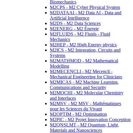
Biomechanics
M2CPS - M2 Cyber Physical System
M2DATAAI - M2 Data AI - Data and
Artificial Intelligence
M2DS - M2 Data Sciences
M2ENERG - M2 Énergie
M2FLUIDS - M2 Fluids - Fluid
Mechanics
M2HEP - M2 High Energy physics
M2ICS - M2 Integration, Circuits and
Systems
M2MATHMOD - M2 Mathematical
Modelling
M2MECENCLI - M2 Mecencli -
Mechanical Engineering for Clinicians
M2MICAS - M2 Machine Learning,
Communications and Security
M2MOCHI - M2 Molecular Chemistry
and Interfaces
M2MSV - M2 MSV - Mathématiques
pour les Sciences du Vivant
M2OPTIM - M2 Optimisation
M2PIC - M2 Projet Innovation Conception
M2QNSLMT - M2 Quantum, Light,
Materials and Nanosciences