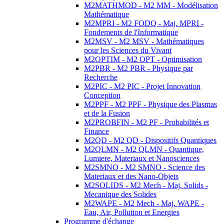
M2MATHMOD - M2 MM - Modélisation
Mathématique
M2MPRI - M2 FODQ - Maj. MPRI -
Fondements de l'Informatique
M2MSV - M2 MSV - Mathématiques
pour les Sciences du Vivant
M2OPTIM - M2 OPT - Optimisation
M2PBR - M2 PBR - Physique par
Recherche
M2PIC - M2 PIC - Projet Innovation
Conception
M2PPF - M2 PPF - Physique des Plasmas
et de la Fusion
M2PROBFIN - M2 PF - Probabilités et
Finance
M2QD - M2 QD - Dispositifs Quantiques
M2QLMN - M2 QLMN - Quantique,
Lumiere, Materiaux et Nanosciences
M2SMNO - M2 SMNO - Science des
Materiaux et des Nano-Objets
M2SOLIDS - M2 Mech - Maj. Solids -
Mecanique des Solides
M2WAPE - M2 Mech - Maj. WAPE -
Eau, Air, Pollution et Energies
Programme d'échange