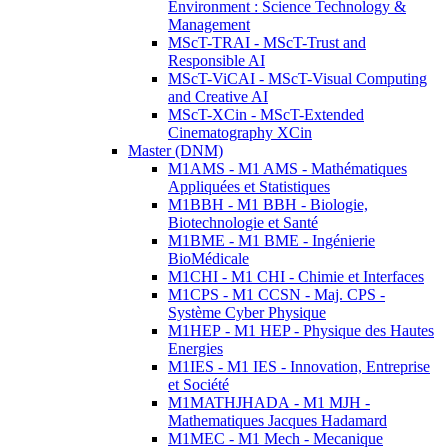
Environment : Science Technology &
Management
MScT-TRAI - MScT-Trust and
Responsible AI
MScT-ViCAI - MScT-Visual Computing
and Creative AI
MScT-XCin - MScT-Extended
Cinematography XCin
Master (DNM)
M1AMS - M1 AMS - Mathématiques
Appliquées et Statistiques
M1BBH - M1 BBH - Biologie,
Biotechnologie et Santé
M1BME - M1 BME - Ingénierie
BioMédicale
M1CHI - M1 CHI - Chimie et Interfaces
M1CPS - M1 CCSN - Maj. CPS -
Système Cyber Physique
M1HEP - M1 HEP - Physique des Hautes
Energies
M1IES - M1 IES - Innovation, Entreprise
et Société
M1MATHJHADA - M1 MJH -
Mathematiques Jacques Hadamard
M1MEC - M1 Mech - Mecanique