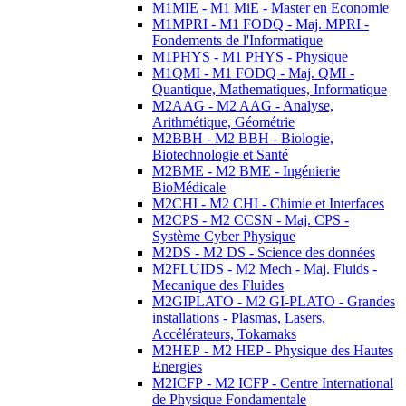
M1MIE - M1 MiE - Master en Economie
M1MPRI - M1 FODQ - Maj. MPRI -
Fondements de l'Informatique
M1PHYS - M1 PHYS - Physique
M1QMI - M1 FODQ - Maj. QMI -
Quantique, Mathematiques, Informatique
M2AAG - M2 AAG - Analyse,
Arithmétique, Géométrie
M2BBH - M2 BBH - Biologie,
Biotechnologie et Santé
M2BME - M2 BME - Ingénierie
BioMédicale
M2CHI - M2 CHI - Chimie et Interfaces
M2CPS - M2 CCSN - Maj. CPS -
Système Cyber Physique
M2DS - M2 DS - Science des données
M2FLUIDS - M2 Mech - Maj. Fluids -
Mecanique des Fluides
M2GIPLATO - M2 GI-PLATO - Grandes
installations - Plasmas, Lasers,
Accélérateurs, Tokamaks
M2HEP - M2 HEP - Physique des Hautes
Energies
M2ICFP - M2 ICFP - Centre International
de Physique Fondamentale