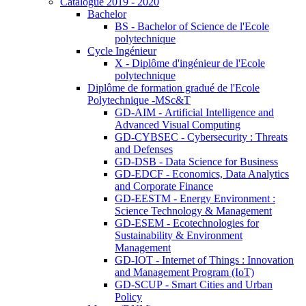
Catalogue 2019 - 2020
Bachelor
BS - Bachelor of Science de l'Ecole
polytechnique
Cycle Ingénieur
X - Diplôme d'ingénieur de l'Ecole
polytechnique
Diplôme de formation gradué de l'Ecole
Polytechnique -MSc&T
GD-AIM - Artificial Intelligence and
Advanced Visual Computing
GD-CYBSEC - Cybersecurity : Threats
and Defenses
GD-DSB - Data Science for Business
GD-EDCF - Economics, Data Analytics
and Corporate Finance
GD-EESTM - Energy Environment :
Science Technology & Management
GD-ESEM - Ecotechnologies for
Sustainability & Environment
Management
GD-IOT - Internet of Things : Innovation
and Management Program (IoT)
GD-SCUP - Smart Cities and Urban
Policy