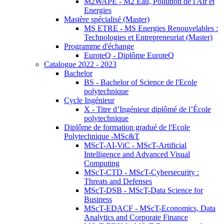
M2WAPE - M2 Eau, Pollution de l'Air et
Energies
Mastère spécialisé (Master)
MS ETRE - MS Energies Renouvelables :
Technologies et Entrepreneuriat (Master)
Programme d'échange
EuroteQ - Diplôme EuroteQ
Catalogue 2022 - 2023
Bachelor
BS - Bachelor of Science de l'Ecole
polytechnique
Cycle Ingénieur
X - Titre d’Ingénieur diplômé de l’École
polytechnique
Diplôme de formation gradué de l'Ecole
Polytechnique -MSc&T
MScT-AI-ViC - MScT-Artificial
Intelligence and Advanced Visual
Computing
MScT-CTD - MScT-Cybersecurity :
Threats and Defenses
MScT-DSB - MScT-Data Science for
Business
MScT-EDACF - MScT-Economics, Data
Analytics and Corporate Finance