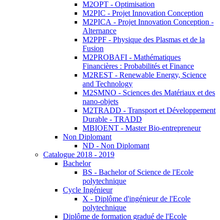
M2OPT - Optimisation
M2PIC - Projet Innovation Conception
M2PICA - Projet Innovation Conception -
Alternance
M2PPF - Physique des Plasmas et de la
Fusion
M2PROBAFI - Mathématiques
Financières : Probabilités et Finance
M2REST - Renewable Energy, Science
and Technology
M2SMNO - Sciences des Matériaux et des
nano-objets
M2TRADD - Transport et Développement
Durable - TRADD
MBIOENT - Master Bio-entrepreneur
Non Diplomant
ND - Non Diplomant
Catalogue 2018 - 2019
Bachelor
BS - Bachelor of Science de l'Ecole
polytechnique
Cycle Ingénieur
X - Diplôme d'ingénieur de l'Ecole
polytechnique
Diplôme de formation gradué de l'Ecole