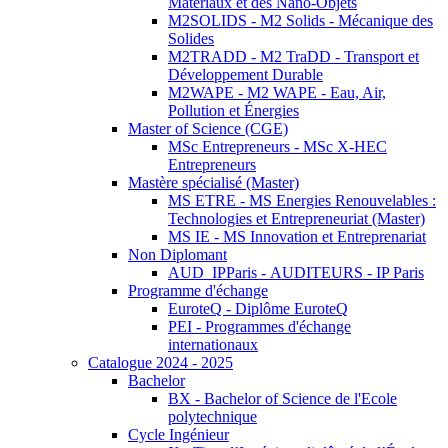
Matériaux et des Nano-Objets
M2SOLIDS - M2 Solids - Mécanique des
Solides
M2TRADD - M2 TraDD - Transport et
Développement Durable
M2WAPE - M2 WAPE - Eau, Air,
Pollution et Énergies
Master of Science (CGE)
MSc Entrepreneurs - MSc X-HEC
Entrepreneurs
Mastère spécialisé (Master)
MS ETRE - MS Energies Renouvelables :
Technologies et Entrepreneuriat (Master)
MS IE - MS Innovation et Entreprenariat
Non Diplomant
AUD_IPParis - AUDITEURS - IP Paris
Programme d'échange
EuroteQ - Diplôme EuroteQ
PEI - Programmes d'échange
internationaux
Catalogue 2024 - 2025
Bachelor
BX - Bachelor of Science de l'Ecole
polytechnique
Cycle Ingénieur