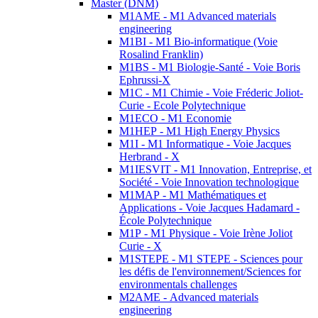
Master (DNM)
M1AME - M1 Advanced materials
engineering
M1BI - M1 Bio-informatique (Voie
Rosalind Franklin)
M1BS - M1 Biologie-Santé - Voie Boris
Ephrussi-X
M1C - M1 Chimie - Voie Fréderic Joliot-
Curie - Ecole Polytechnique
M1ECO - M1 Economie
M1HEP - M1 High Energy Physics
M1I - M1 Informatique - Voie Jacques
Herbrand - X
M1IESVIT - M1 Innovation, Entreprise, et
Société - Voie Innovation technologique
M1MAP - M1 Mathématiques et
Applications - Voie Jacques Hadamard -
École Polytechnique
M1P - M1 Physique - Voie Irène Joliot
Curie - X
M1STEPE - M1 STEPE - Sciences pour
les défis de l'environnement/Sciences for
environmentals challenges
M2AME - Advanced materials
engineering