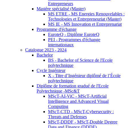
Entrepreneurs
Mastère spécialisé (Master)
MS ETRE - MS Energies Renouvelables :
Technologies et Entrepreneuriat (Master)
MS IE - MS Innovation et Entreprenariat
Programme d'échange
EuroteQ - Diplôme EuroteQ
PEI - Programmes d'échange
internationaux
Catalogue 2023 - 2024
Bachelor
BS - Bachelor of Science de l'Ecole
polytechnique
Cycle Ingénieur
X - Titre d’Ingénieur diplômé de l’École
polytechnique
Diplôme de formation gradué de l'Ecole
Polytechnique -MSc&T
MScT-AI-ViC - MScT-Artificial
Intelligence and Advanced Visual
Computing
MScT-CTD - MScT-Cybersecurity :
Threats and Defenses
MScT-DDDF - MScT-Double Degree
Data and Finance (DDDF)