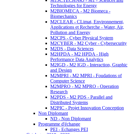
M1SCTECHNRJ - M1 - Sciences and
Technologies for Energy
M2BIOMECA - M2 Biomeca -
Biomechanics
M2CLEAR - CLimat, Environnement,
Applications et Recherche - Water, Air,
Pollution and Energy
M2CPS - Cyber Physical System
M2CYBER - M2 Cyber - Cybersecurity
M2DS - Data Sciences
M2HPDA - M2 HPDA - High
Performance Data Analytics
M2IGD - M2 IGD - Interaction, Graphic
and Design
M2MPRI - M2 MPRI - Foudations of
Computer Science
M2MPRO - M2 MPRO - Operation
Research
M2PDS - M2 PDS - Parallel and
Distributed Systems
M2PIC - Projet Innovation Conception
Non Diplomant
ND - Non Diplomant
Programme d'échange
PEI - Echanges PEI