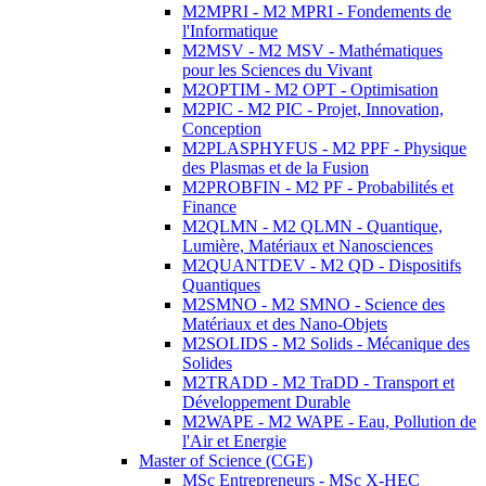
M2MPRI - M2 MPRI - Fondements de
l'Informatique
M2MSV - M2 MSV - Mathématiques
pour les Sciences du Vivant
M2OPTIM - M2 OPT - Optimisation
M2PIC - M2 PIC - Projet, Innovation,
Conception
M2PLASPHYFUS - M2 PPF - Physique
des Plasmas et de la Fusion
M2PROBFIN - M2 PF - Probabilités et
Finance
M2QLMN - M2 QLMN - Quantique,
Lumière, Matériaux et Nanosciences
M2QUANTDEV - M2 QD - Dispositifs
Quantiques
M2SMNO - M2 SMNO - Science des
Matériaux et des Nano-Objets
M2SOLIDS - M2 Solids - Mécanique des
Solides
M2TRADD - M2 TraDD - Transport et
Développement Durable
M2WAPE - M2 WAPE - Eau, Pollution de
l'Air et Energie
Master of Science (CGE)
MSc Entrepreneurs - MSc X-HEC