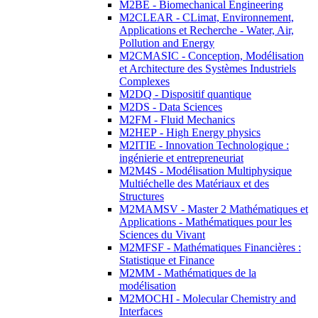
M2BE - Biomechanical Engineering
M2CLEAR - CLimat, Environnement,
Applications et Recherche - Water, Air,
Pollution and Energy
M2CMASIC - Conception, Modélisation
et Architecture des Systèmes Industriels
Complexes
M2DQ - Dispositif quantique
M2DS - Data Sciences
M2FM - Fluid Mechanics
M2HEP - High Energy physics
M2ITIE - Innovation Technologique :
ingénierie et entrepreneuriat
M2M4S - Modélisation Multiphysique
Multiéchelle des Matériaux et des
Structures
M2MAMSV - Master 2 Mathématiques et
Applications - Mathématiques pour les
Sciences du Vivant
M2MFSF - Mathématiques Financières :
Statistique et Finance
M2MM - Mathématiques de la
modélisation
M2MOCHI - Molecular Chemistry and
Interfaces