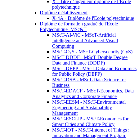
X - Titre d’Ingénieur diplômé de l’École
polytechnique
Diplôme d'établissement
X-4A - Diplôme de l'Ecole polytechnique
Diplôme de formation gradué de l'Ecole
Polytechnique -MSc&T
MScT-AI-ViC - MScT-Artificial
Intelligence and Advanced Visual
Computing
MScT-CyS - MScT-Cybersecurity (CyS)
MScT-DDDF - MScT-Double Degree
Data and Finance (DDDF)
MScT-DEPP - MScT-Data and Economics
for Public Policy (DEPP)
MScT-DSB - MScT-Data Science for
Business
MScT-EDACF - MScT-Economics, Data
Analytics and Corporate Finance
MScT-EESM - MScT-Environmental
Engineering and Sustainability
Management
MScT-ESCLiP - MScT-Economics for
Smart Cities and Climate Policy
MScT-IOT - MScT-Internet of Things :
Innovation and Management Program