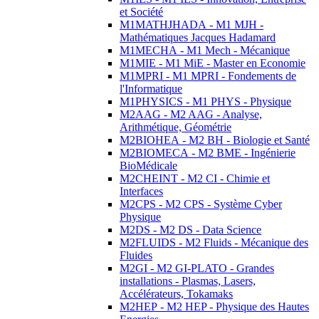
et Société
M1MATHJHADA - M1 MJH -
Mathématiques Jacques Hadamard
M1MECHA - M1 Mech - Mécanique
M1MIE - M1 MiE - Master en Economie
M1MPRI - M1 MPRI - Fondements de
l'Informatique
M1PHYSICS - M1 PHYS - Physique
M2AAG - M2 AAG - Analyse,
Arithmétique, Géométrie
M2BIOHEA - M2 BH - Biologie et Santé
M2BIOMECA - M2 BME - Ingénierie
BioMédicale
M2CHEINT - M2 CI - Chimie et
Interfaces
M2CPS - M2 CPS - Système Cyber
Physique
M2DS - M2 DS - Data Science
M2FLUIDS - M2 Fluids - Mécanique des
Fluides
M2GI - M2 GI-PLATO - Grandes
installations - Plasmas, Lasers,
Accélérateurs, Tokamaks
M2HEP - M2 HEP - Physique des Hautes