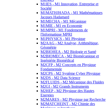
M1IES - M1 Innovation, Entreprise et
Société
M1MATHJHADA - M1 Mathématiques
Jacques Hadamard
M1MECHA - M1 Mécanique
M1MIE - M1 en Economie
M1MPRI - M1 Fondements de
l'Informatique MPRI
M1PHYSICS - M1 Physique
M2AAG - M2 Analyse, Arithmétique,
Géométrie
M2BIOHEA - M2 Biologie et Santé
M2BIOMECA - M2 Biomécanique et
Ingéniérie Biomédical
M2CFP - M2 Concepts en Physique
Fondamentale
M2CPS - M2 Système Cyber Physique
M2DS - M2 Data Science
M2FLUIDS - M2 Mécanique des Fluides
M2GI - M2 Grands Instruments
M2HEP - M2 Physique des Hautes
Energies
M2MARES - M2 Physique par Recherche
M2MATCHEINT - M2 Chimie des