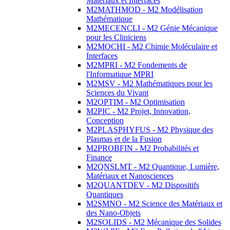
Matériaux et Interfaces
M2MATHMOD - M2 Modélisation
Mathématique
M2MECENCLI - M2 Génie Mécanique
pour les Cliniciens
M2MOCHI - M2 Chimie Moléculaire et
Interfaces
M2MPRI - M2 Fondements de
l'Informatique MPRI
M2MSV - M2 Mathématiques pour les
Sciences du Vivant
M2OPTIM - M2 Optimisation
M2PIC - M2 Projet, Innovation,
Conception
M2PLASPHYFUS - M2 Physique des
Plasmas et de la Fusion
M2PROBFIN - M2 Probabilités et
Finance
M2QNSLMT - M2 Quantique, Lumière,
Matériaux et Nanosciences
M2QUANTDEV - M2 Dispositifs
Quantiques
M2SMNO - M2 Science des Matériaux et
des Nano-Objets
M2SOLIDS - M2 Mécanique des Solides