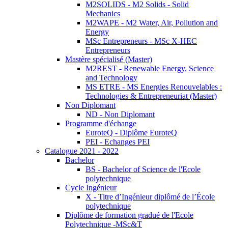
M2SOLIDS - M2 Solids - Solid
Mechanics
M2WAPE - M2 Water, Air, Pollution and
Energy
MSc Entrepreneurs - MSc X-HEC
Entrepreneurs
Mastère spécialisé (Master)
M2REST - Renewable Energy, Science
and Technology
MS ETRE - MS Energies Renouvelables :
Technologies & Entrepreneuriat (Master)
Non Diplomant
ND - Non Diplomant
Programme d'échange
EuroteQ - Diplôme EuroteQ
PEI - Echanges PEI
Catalogue 2021 - 2022
Bachelor
BS - Bachelor of Science de l'Ecole
polytechnique
Cycle Ingénieur
X - Titre d’Ingénieur diplômé de l’École
polytechnique
Diplôme de formation gradué de l'Ecole
Polytechnique -MSc&T