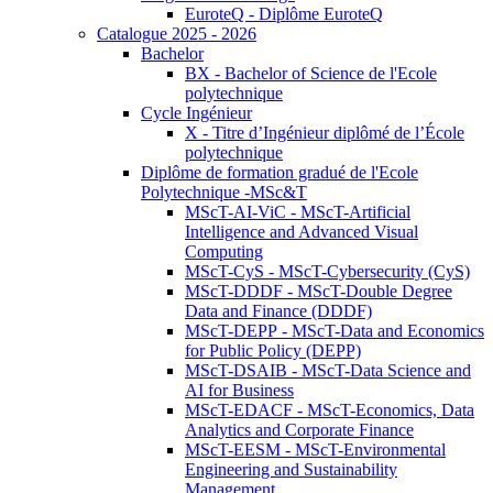
EuroteQ - Diplôme EuroteQ
Catalogue 2025 - 2026
Bachelor
BX - Bachelor of Science de l'Ecole
polytechnique
Cycle Ingénieur
X - Titre d’Ingénieur diplômé de l’École
polytechnique
Diplôme de formation gradué de l'Ecole
Polytechnique -MSc&T
MScT-AI-ViC - MScT-Artificial
Intelligence and Advanced Visual
Computing
MScT-CyS - MScT-Cybersecurity (CyS)
MScT-DDDF - MScT-Double Degree
Data and Finance (DDDF)
MScT-DEPP - MScT-Data and Economics
for Public Policy (DEPP)
MScT-DSAIB - MScT-Data Science and
AI for Business
MScT-EDACF - MScT-Economics, Data
Analytics and Corporate Finance
MScT-EESM - MScT-Environmental
Engineering and Sustainability
Management