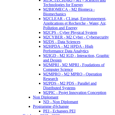
M1SCTECHNRJ - M1 - Sciences and
Technologies for Energy
M2BIOMECA - M2 Biomeca -
Biomechanics
M2CLEAR - CLimat, Environnement,
Applications et Recherche - Water, Air,
Pollution and Energy
M2CPS - Cyber Physical System
M2CYBER - M2 Cyber - Cybersecurity
M2DS - Data Sciences
M2HPDA - M2 HPDA - High
Performance Data Analytics
M2IGD - M2 IGD - Interaction, Graphic
and Design
M2MPRI - M2 MPRI - Foudations of
Computer Science
M2MPRO - M2 MPRO - Operation
Research
M2PDS - M2 PDS - Parallel and
Distributed Systems
M2PIC - Projet Innovation Conception
Non Diplomant
ND - Non Diplomant
Programme d'échange
PEI - Echanges PEI