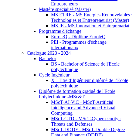
Entrepreneurs
Mastère spécialisé (Master)
MS ETRE - MS Energies Renouvelables :
Technologies et Entrepreneuriat (Master)
MS IE - MS Innovation et Entreprenariat
Programme d'échange
EuroteQ - Diplôme EuroteQ
PEI - Programmes d'échange
internationaux
Catalogue 2023 - 2024
Bachelor
BS - Bachelor of Science de l'Ecole
polytechnique
Cycle Ingénieur
X - Titre d’Ingénieur diplômé de l’École
polytechnique
Diplôme de formation gradué de l'Ecole
Polytechnique -MSc&T
MScT-AI-ViC - MScT-Artificial
Intelligence and Advanced Visual
Computing
MScT-CTD - MScT-Cybersecurity :
Threats and Defenses
MScT-DDDF - MScT-Double Degree
Data and Finance (DDDF)