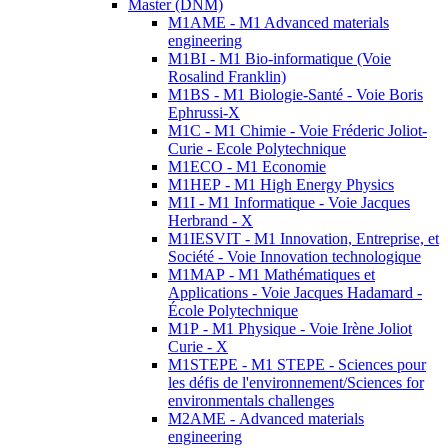
Master (DNM)
M1AME - M1 Advanced materials
engineering
M1BI - M1 Bio-informatique (Voie
Rosalind Franklin)
M1BS - M1 Biologie-Santé - Voie Boris
Ephrussi-X
M1C - M1 Chimie - Voie Fréderic Joliot-
Curie - Ecole Polytechnique
M1ECO - M1 Economie
M1HEP - M1 High Energy Physics
M1I - M1 Informatique - Voie Jacques
Herbrand - X
M1IESVIT - M1 Innovation, Entreprise, et
Société - Voie Innovation technologique
M1MAP - M1 Mathématiques et
Applications - Voie Jacques Hadamard -
École Polytechnique
M1P - M1 Physique - Voie Irène Joliot
Curie - X
M1STEPE - M1 STEPE - Sciences pour
les défis de l'environnement/Sciences for
environmentals challenges
M2AME - Advanced materials
engineering