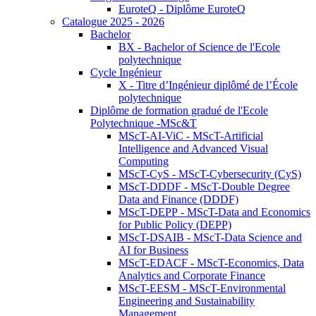
EuroteQ - Diplôme EuroteQ
Catalogue 2025 - 2026
Bachelor
BX - Bachelor of Science de l'Ecole
polytechnique
Cycle Ingénieur
X - Titre d’Ingénieur diplômé de l’École
polytechnique
Diplôme de formation gradué de l'Ecole
Polytechnique -MSc&T
MScT-AI-ViC - MScT-Artificial
Intelligence and Advanced Visual
Computing
MScT-CyS - MScT-Cybersecurity (CyS)
MScT-DDDF - MScT-Double Degree
Data and Finance (DDDF)
MScT-DEPP - MScT-Data and Economics
for Public Policy (DEPP)
MScT-DSAIB - MScT-Data Science and
AI for Business
MScT-EDACF - MScT-Economics, Data
Analytics and Corporate Finance
MScT-EESM - MScT-Environmental
Engineering and Sustainability
Management