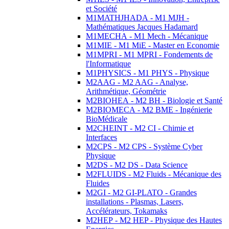
et Société
M1MATHJHADA - M1 MJH -
Mathématiques Jacques Hadamard
M1MECHA - M1 Mech - Mécanique
M1MIE - M1 MiE - Master en Economie
M1MPRI - M1 MPRI - Fondements de
l'Informatique
M1PHYSICS - M1 PHYS - Physique
M2AAG - M2 AAG - Analyse,
Arithmétique, Géométrie
M2BIOHEA - M2 BH - Biologie et Santé
M2BIOMECA - M2 BME - Ingénierie
BioMédicale
M2CHEINT - M2 CI - Chimie et
Interfaces
M2CPS - M2 CPS - Système Cyber
Physique
M2DS - M2 DS - Data Science
M2FLUIDS - M2 Fluids - Mécanique des
Fluides
M2GI - M2 GI-PLATO - Grandes
installations - Plasmas, Lasers,
Accélérateurs, Tokamaks
M2HEP - M2 HEP - Physique des Hautes