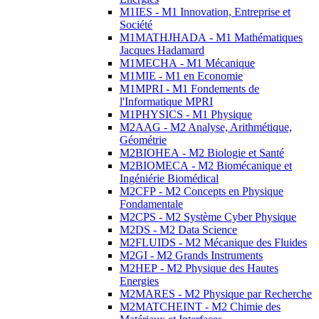
M1IES - M1 Innovation, Entreprise et
Société
M1MATHJHADA - M1 Mathématiques
Jacques Hadamard
M1MECHA - M1 Mécanique
M1MIE - M1 en Economie
M1MPRI - M1 Fondements de
l'Informatique MPRI
M1PHYSICS - M1 Physique
M2AAG - M2 Analyse, Arithmétique,
Géométrie
M2BIOHEA - M2 Biologie et Santé
M2BIOMECA - M2 Biomécanique et
Ingéniérie Biomédical
M2CFP - M2 Concepts en Physique
Fondamentale
M2CPS - M2 Système Cyber Physique
M2DS - M2 Data Science
M2FLUIDS - M2 Mécanique des Fluides
M2GI - M2 Grands Instruments
M2HEP - M2 Physique des Hautes
Energies
M2MARES - M2 Physique par Recherche
M2MATCHEINT - M2 Chimie des