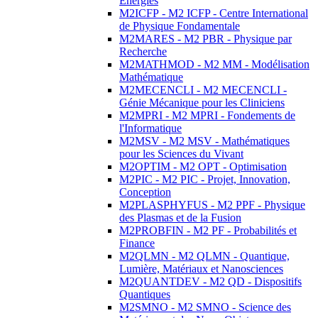
Energies
M2ICFP - M2 ICFP - Centre International
de Physique Fondamentale
M2MARES - M2 PBR - Physique par
Recherche
M2MATHMOD - M2 MM - Modélisation
Mathématique
M2MECENCLI - M2 MECENCLI -
Génie Mécanique pour les Cliniciens
M2MPRI - M2 MPRI - Fondements de
l'Informatique
M2MSV - M2 MSV - Mathématiques
pour les Sciences du Vivant
M2OPTIM - M2 OPT - Optimisation
M2PIC - M2 PIC - Projet, Innovation,
Conception
M2PLASPHYFUS - M2 PPF - Physique
des Plasmas et de la Fusion
M2PROBFIN - M2 PF - Probabilités et
Finance
M2QLMN - M2 QLMN - Quantique,
Lumière, Matériaux et Nanosciences
M2QUANTDEV - M2 QD - Dispositifs
Quantiques
M2SMNO - M2 SMNO - Science des