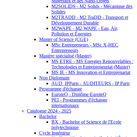
Matériaux et des Nano-Objets
M2SOLIDS - M2 Solids - Mécanique des
Solides
M2TRADD - M2 TraDD - Transport et
Développement Durable
M2WAPE - M2 WAPE - Eau, Air,
Pollution et Énergies
Master of Science (CGE)
MSc Entrepreneurs - MSc X-HEC
Entrepreneurs
Mastère spécialisé (Master)
MS ETRE - MS Energies Renouvelables :
Technologies et Entrepreneuriat (Master)
MS IE - MS Innovation et Entreprenariat
Non Diplomant
AUD_IPParis - AUDITEURS - IP Paris
Programme d'échange
EuroteQ - Diplôme EuroteQ
PEI - Programmes d'échange
internationaux
Catalogue 2024 - 2025
Bachelor
BX - Bachelor of Science de l'Ecole
polytechnique
Cycle Ingénieur