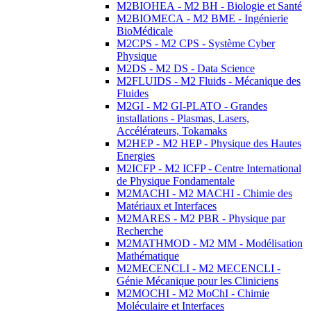
M2BIOHEA - M2 BH - Biologie et Santé
M2BIOMECA - M2 BME - Ingénierie
BioMédicale
M2CPS - M2 CPS - Système Cyber
Physique
M2DS - M2 DS - Data Science
M2FLUIDS - M2 Fluids - Mécanique des
Fluides
M2GI - M2 GI-PLATO - Grandes
installations - Plasmas, Lasers,
Accélérateurs, Tokamaks
M2HEP - M2 HEP - Physique des Hautes
Energies
M2ICFP - M2 ICFP - Centre International
de Physique Fondamentale
M2MACHI - M2 MACHI - Chimie des
Matériaux et Interfaces
M2MARES - M2 PBR - Physique par
Recherche
M2MATHMOD - M2 MM - Modélisation
Mathématique
M2MECENCLI - M2 MECENCLI -
Génie Mécanique pour les Cliniciens
M2MOCHI - M2 MoChI - Chimie
Moléculaire et Interfaces