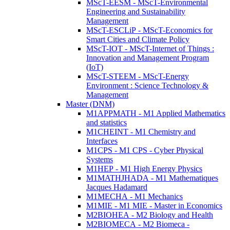
MScT-EESM - MScT-Environmental
Engineering and Sustainability
Management
MScT-ESCLiP - MScT-Economics for
Smart Cities and Climate Policy
MScT-IOT - MScT-Internet of Things :
Innovation and Management Program
(IoT)
MScT-STEEM - MScT-Energy
Environment : Science Technology &
Management
Master (DNM)
M1APPMATH - M1 Applied Mathematics
and statistics
M1CHEINT - M1 Chemistry and
Interfaces
M1CPS - M1 CPS - Cyber Physical
Systems
M1HEP - M1 High Energy Physics
M1MATHJHADA - M1 Mathematiques
Jacques Hadamard
M1MECHA - M1 Mechanics
M1MIE - M1 MIE - Master in Economics
M2BIOHEA - M2 Biology and Health
M2BIOMECA - M2 Biomeca -