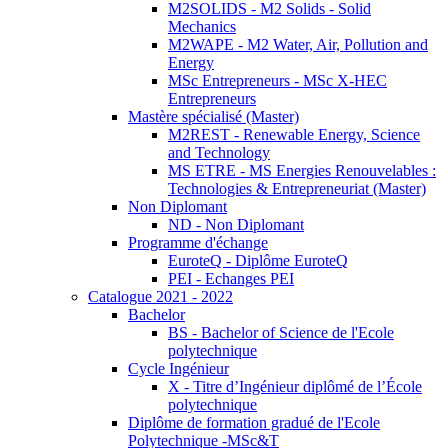
M2SOLIDS - M2 Solids - Solid
Mechanics
M2WAPE - M2 Water, Air, Pollution and
Energy
MSc Entrepreneurs - MSc X-HEC
Entrepreneurs
Mastère spécialisé (Master)
M2REST - Renewable Energy, Science
and Technology
MS ETRE - MS Energies Renouvelables :
Technologies & Entrepreneuriat (Master)
Non Diplomant
ND - Non Diplomant
Programme d'échange
EuroteQ - Diplôme EuroteQ
PEI - Echanges PEI
Catalogue 2021 - 2022
Bachelor
BS - Bachelor of Science de l'Ecole
polytechnique
Cycle Ingénieur
X - Titre d’Ingénieur diplômé de l’École
polytechnique
Diplôme de formation gradué de l'Ecole
Polytechnique -MSc&T