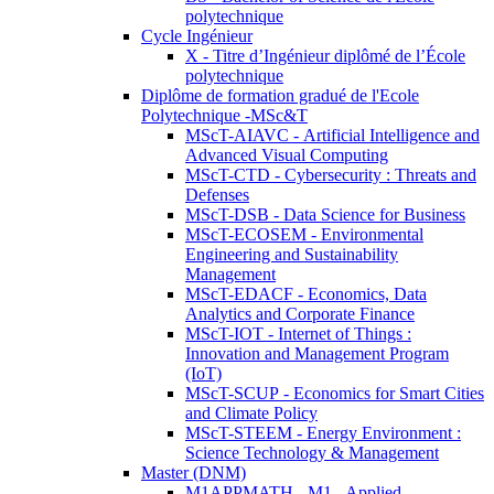
polytechnique
Cycle Ingénieur
X - Titre d’Ingénieur diplômé de l’École
polytechnique
Diplôme de formation gradué de l'Ecole
Polytechnique -MSc&T
MScT-AIAVC - Artificial Intelligence and
Advanced Visual Computing
MScT-CTD - Cybersecurity : Threats and
Defenses
MScT-DSB - Data Science for Business
MScT-ECOSEM - Environmental
Engineering and Sustainability
Management
MScT-EDACF - Economics, Data
Analytics and Corporate Finance
MScT-IOT - Internet of Things :
Innovation and Management Program
(IoT)
MScT-SCUP - Economics for Smart Cities
and Climate Policy
MScT-STEEM - Energy Environment :
Science Technology & Management
Master (DNM)
M1APPMATH - M1 - Applied