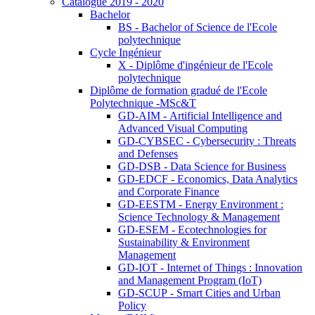
Catalogue 2019 - 2020
Bachelor
BS - Bachelor of Science de l'Ecole
polytechnique
Cycle Ingénieur
X - Diplôme d'ingénieur de l'Ecole
polytechnique
Diplôme de formation gradué de l'Ecole
Polytechnique -MSc&T
GD-AIM - Artificial Intelligence and
Advanced Visual Computing
GD-CYBSEC - Cybersecurity : Threats
and Defenses
GD-DSB - Data Science for Business
GD-EDCF - Economics, Data Analytics
and Corporate Finance
GD-EESTM - Energy Environment :
Science Technology & Management
GD-ESEM - Ecotechnologies for
Sustainability & Environment
Management
GD-IOT - Internet of Things : Innovation
and Management Program (IoT)
GD-SCUP - Smart Cities and Urban
Policy