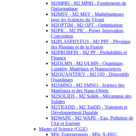
M2MPRI - M2 MPRI - Fondements de
l'Informatique
M2MSV - M2 MSV - Mathématiques
pour les Sciences du Vivant
M2OPTIM - M2 OPT - Optimisation
M2PIC - M2 PIC - Projet, Innovation,
Conception
M2PLASPHYFUS - M2 PPF - Physique
des Plasmas et de la Fusion
M2PROBFIN - M2 PF - Probabilités et
Finance
M2QLMN - M2 QLMN - Quantique,
Lumière, Matériaux et Nanosciences
M2QUANTDEV - M2 QD - Dispositifs
Quantiques
M2SMNO - M2 SMNO - Science des
Matériaux et des Nano-Objets
M2SOLIDS - M2 Solids - Mécanique des
Solides
M2TRADD - M2 TraDD - Transport et
Développement Durable
M2WAPE - M2 WAPE - Eau, Pollution de
l'Air et Energie
Master of Science (CGE)
MSc Entrepreneurs - MSc X-HEC