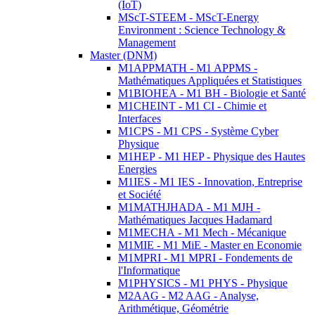
(IoT)
MScT-STEEM - MScT-Energy
Environment : Science Technology &
Management
Master (DNM)
M1APPMATH - M1 APPMS -
Mathématiques Appliquées et Statistiques
M1BIOHEA - M1 BH - Biologie et Santé
M1CHEINT - M1 CI - Chimie et
Interfaces
M1CPS - M1 CPS - Système Cyber
Physique
M1HEP - M1 HEP - Physique des Hautes
Energies
M1IES - M1 IES - Innovation, Entreprise
et Société
M1MATHJHADA - M1 MJH -
Mathématiques Jacques Hadamard
M1MECHA - M1 Mech - Mécanique
M1MIE - M1 MiE - Master en Economie
M1MPRI - M1 MPRI - Fondements de
l'Informatique
M1PHYSICS - M1 PHYS - Physique
M2AAG - M2 AAG - Analyse,
Arithmétique, Géométrie