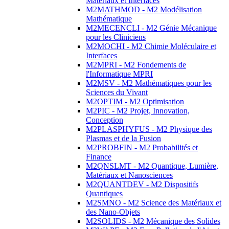
Matériaux et Interfaces
M2MATHMOD - M2 Modélisation
Mathématique
M2MECENCLI - M2 Génie Mécanique
pour les Cliniciens
M2MOCHI - M2 Chimie Moléculaire et
Interfaces
M2MPRI - M2 Fondements de
l'Informatique MPRI
M2MSV - M2 Mathématiques pour les
Sciences du Vivant
M2OPTIM - M2 Optimisation
M2PIC - M2 Projet, Innovation,
Conception
M2PLASPHYFUS - M2 Physique des
Plasmas et de la Fusion
M2PROBFIN - M2 Probabilités et
Finance
M2QNSLMT - M2 Quantique, Lumière,
Matériaux et Nanosciences
M2QUANTDEV - M2 Dispositifs
Quantiques
M2SMNO - M2 Science des Matériaux et
des Nano-Objets
M2SOLIDS - M2 Mécanique des Solides