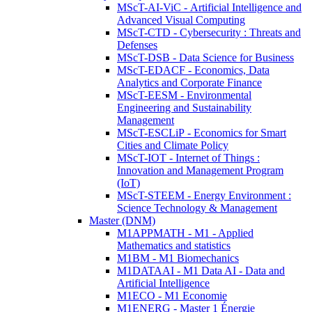
MScT-AI-ViC - Artificial Intelligence and
Advanced Visual Computing
MScT-CTD - Cybersecurity : Threats and
Defenses
MScT-DSB - Data Science for Business
MScT-EDACF - Economics, Data
Analytics and Corporate Finance
MScT-EESM - Environmental
Engineering and Sustainability
Management
MScT-ESCLiP - Economics for Smart
Cities and Climate Policy
MScT-IOT - Internet of Things :
Innovation and Management Program
(IoT)
MScT-STEEM - Energy Environment :
Science Technology & Management
Master (DNM)
M1APPMATH - M1 - Applied
Mathematics and statistics
M1BM - M1 Biomechanics
M1DATAAI - M1 Data AI - Data and
Artificial Intelligence
M1ECO - M1 Economie
M1ENERG - Master 1 Énergie