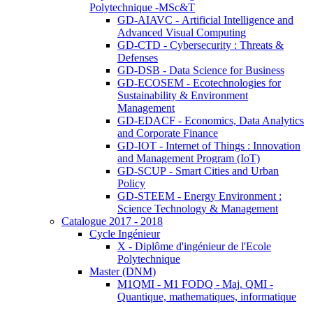
Polytechnique -MSc&T
GD-AIAVC - Artificial Intelligence and
Advanced Visual Computing
GD-CTD - Cybersecurity : Threats &
Defenses
GD-DSB - Data Science for Business
GD-ECOSEM - Ecotechnologies for
Sustainability & Environment
Management
GD-EDACF - Economics, Data Analytics
and Corporate Finance
GD-IOT - Internet of Things : Innovation
and Management Program (IoT)
GD-SCUP - Smart Cities and Urban
Policy
GD-STEEM - Energy Environment :
Science Technology & Management
Catalogue 2017 - 2018
Cycle Ingénieur
X - Diplôme d'ingénieur de l'Ecole
Polytechnique
Master (DNM)
M1QMI - M1 FODQ - Maj. QMI -
Quantique, mathematiques, informatique