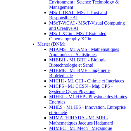
Environment : Science Technology &
Management
MScT-TRAI - MScT-Trust and
Responsible AI
MScT-ViCAI - MScT-Visual Computing
and Creative AI
MScT-XCin - MScT-Extended
Cinematography XCin
Master (DNM)
M1AMS - M1 AMS - Mathématiques
Appliquées et Statistiques
M1BBH - M1 BBH - Biologie,
Biotechnologie et Santé
M1BME - M1 BME - Ingénierie
BioMédicale
M1CHI - M1 CHI - Chimie et Interfaces
M1CPS - M1 CCSN - Maj. CPS -
Système Cyber Physique
M1HEP - M1 HEP - Physique des Hautes
Energies
M1IES - M1 IES - Innovation, Entreprise
et Société
M1MATHJHADA - M1 MJH -
Mathematiques Jacques Hadamard
M1MEC - M1 Mech - Mecanique