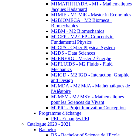
M1MATHJHADA - M1 - Mathematiques
Jacques Hadamard
M1MIE - M1 MiE - Master in Economics
M2BIOMECA - M2 Biomeca -
Biomechanics
M2BM - M2 Biomechanics
M2CFP - M2 CFP - Concepts in
Fundamental Physics
M2CPS - Cyber Physical System
M2DS - Data Sciences
M2ENERG - Master 2 Énergie
M2FLUIDS - M2 Fluids - Fluid
Mechanics
M2IGD - M2 IGD - Interaction, Graphic
and Design
M2MDA - M2 MdA - Mathématiques de
l'Aléatoire
M2MSV - M2 MSV - Mathématiques
pour les Sciences du Vivant
M2PIC - Projet Innovation Conception
Programme d'échange
PEI - Echanges PEI
Catalogue 2020 - 2021
Bachelor
BS - Bachelor of Science de l'Ecole