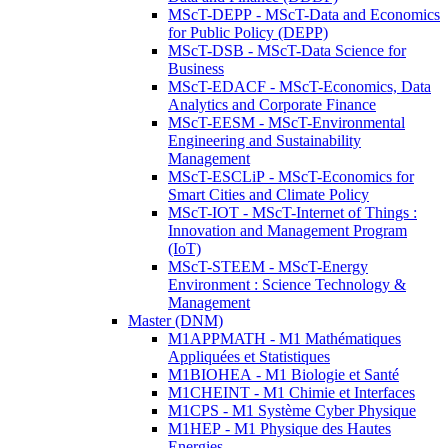
MScT-DEPP - MScT-Data and Economics
for Public Policy (DEPP)
MScT-DSB - MScT-Data Science for
Business
MScT-EDACF - MScT-Economics, Data
Analytics and Corporate Finance
MScT-EESM - MScT-Environmental
Engineering and Sustainability
Management
MScT-ESCLiP - MScT-Economics for
Smart Cities and Climate Policy
MScT-IOT - MScT-Internet of Things :
Innovation and Management Program
(IoT)
MScT-STEEM - MScT-Energy
Environment : Science Technology &
Management
Master (DNM)
M1APPMATH - M1 Mathématiques
Appliquées et Statistiques
M1BIOHEA - M1 Biologie et Santé
M1CHEINT - M1 Chimie et Interfaces
M1CPS - M1 Système Cyber Physique
M1HEP - M1 Physique des Hautes
Energies