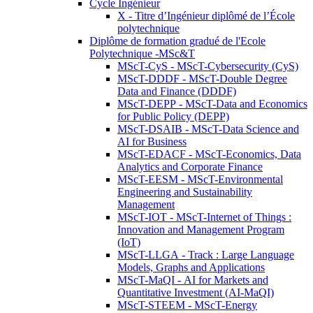
Cycle Ingénieur
X - Titre d’Ingénieur diplômé de l’École
polytechnique
Diplôme de formation gradué de l'Ecole
Polytechnique -MSc&T
MScT-CyS - MScT-Cybersecurity (CyS)
MScT-DDDF - MScT-Double Degree
Data and Finance (DDDF)
MScT-DEPP - MScT-Data and Economics
for Public Policy (DEPP)
MScT-DSAIB - MScT-Data Science and
AI for Business
MScT-EDACF - MScT-Economics, Data
Analytics and Corporate Finance
MScT-EESM - MScT-Environmental
Engineering and Sustainability
Management
MScT-IOT - MScT-Internet of Things :
Innovation and Management Program
(IoT)
MScT-LLGA - Track : Large Language
Models, Graphs and Applications
MScT-MaQI - AI for Markets and
Quantitative Investment (AI-MaQI)
MScT-STEEM - MScT-Energy