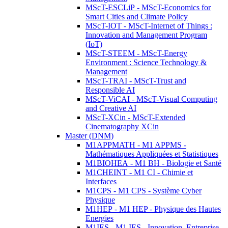
MScT-ESCLiP - MScT-Economics for
Smart Cities and Climate Policy
MScT-IOT - MScT-Internet of Things :
Innovation and Management Program
(IoT)
MScT-STEEM - MScT-Energy
Environment : Science Technology &
Management
MScT-TRAI - MScT-Trust and
Responsible AI
MScT-ViCAI - MScT-Visual Computing
and Creative AI
MScT-XCin - MScT-Extended
Cinematography XCin
Master (DNM)
M1APPMATH - M1 APPMS -
Mathématiques Appliquées et Statistiques
M1BIOHEA - M1 BH - Biologie et Santé
M1CHEINT - M1 CI - Chimie et
Interfaces
M1CPS - M1 CPS - Système Cyber
Physique
M1HEP - M1 HEP - Physique des Hautes
Energies
M1IES - M1 IES - Innovation, Entreprise