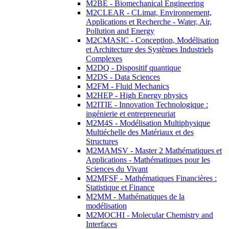
M2BE - Biomechanical Engineering
M2CLEAR - CLimat, Environnement,
Applications et Recherche - Water, Air,
Pollution and Energy
M2CMASIC - Conception, Modélisation
et Architecture des Systèmes Industriels
Complexes
M2DQ - Dispositif quantique
M2DS - Data Sciences
M2FM - Fluid Mechanics
M2HEP - High Energy physics
M2ITIE - Innovation Technologique :
ingénierie et entrepreneuriat
M2M4S - Modélisation Multiphysique
Multiéchelle des Matériaux et des
Structures
M2MAMSV - Master 2 Mathématiques et
Applications - Mathématiques pour les
Sciences du Vivant
M2MFSF - Mathématiques Financières :
Statistique et Finance
M2MM - Mathématiques de la
modélisation
M2MOCHI - Molecular Chemistry and
Interfaces