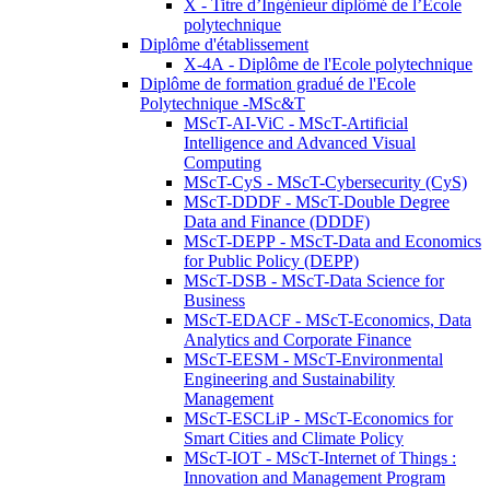
X - Titre d’Ingénieur diplômé de l’École
polytechnique
Diplôme d'établissement
X-4A - Diplôme de l'Ecole polytechnique
Diplôme de formation gradué de l'Ecole
Polytechnique -MSc&T
MScT-AI-ViC - MScT-Artificial
Intelligence and Advanced Visual
Computing
MScT-CyS - MScT-Cybersecurity (CyS)
MScT-DDDF - MScT-Double Degree
Data and Finance (DDDF)
MScT-DEPP - MScT-Data and Economics
for Public Policy (DEPP)
MScT-DSB - MScT-Data Science for
Business
MScT-EDACF - MScT-Economics, Data
Analytics and Corporate Finance
MScT-EESM - MScT-Environmental
Engineering and Sustainability
Management
MScT-ESCLiP - MScT-Economics for
Smart Cities and Climate Policy
MScT-IOT - MScT-Internet of Things :
Innovation and Management Program