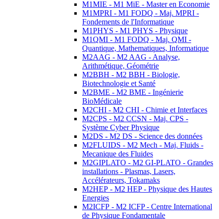
M1MIE - M1 MiE - Master en Economie
M1MPRI - M1 FODQ - Maj. MPRI -
Fondements de l'Informatique
M1PHYS - M1 PHYS - Physique
M1QMI - M1 FODQ - Maj. QMI -
Quantique, Mathematiques, Informatique
M2AAG - M2 AAG - Analyse,
Arithmétique, Géométrie
M2BBH - M2 BBH - Biologie,
Biotechnologie et Santé
M2BME - M2 BME - Ingénierie
BioMédicale
M2CHI - M2 CHI - Chimie et Interfaces
M2CPS - M2 CCSN - Maj. CPS -
Système Cyber Physique
M2DS - M2 DS - Science des données
M2FLUIDS - M2 Mech - Maj. Fluids -
Mecanique des Fluides
M2GIPLATO - M2 GI-PLATO - Grandes
installations - Plasmas, Lasers,
Accélérateurs, Tokamaks
M2HEP - M2 HEP - Physique des Hautes
Energies
M2ICFP - M2 ICFP - Centre International
de Physique Fondamentale