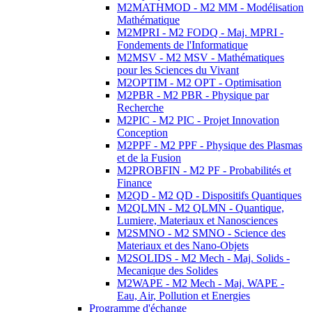
M2MATHMOD - M2 MM - Modélisation
Mathématique
M2MPRI - M2 FODQ - Maj. MPRI -
Fondements de l'Informatique
M2MSV - M2 MSV - Mathématiques
pour les Sciences du Vivant
M2OPTIM - M2 OPT - Optimisation
M2PBR - M2 PBR - Physique par
Recherche
M2PIC - M2 PIC - Projet Innovation
Conception
M2PPF - M2 PPF - Physique des Plasmas
et de la Fusion
M2PROBFIN - M2 PF - Probabilités et
Finance
M2QD - M2 QD - Dispositifs Quantiques
M2QLMN - M2 QLMN - Quantique,
Lumiere, Materiaux et Nanosciences
M2SMNO - M2 SMNO - Science des
Materiaux et des Nano-Objets
M2SOLIDS - M2 Mech - Maj. Solids -
Mecanique des Solides
M2WAPE - M2 Mech - Maj. WAPE -
Eau, Air, Pollution et Energies
Programme d'échange