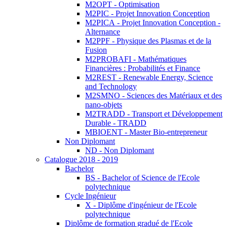
M2OPT - Optimisation
M2PIC - Projet Innovation Conception
M2PICA - Projet Innovation Conception -
Alternance
M2PPF - Physique des Plasmas et de la
Fusion
M2PROBAFI - Mathématiques
Financières : Probabilités et Finance
M2REST - Renewable Energy, Science
and Technology
M2SMNO - Sciences des Matériaux et des
nano-objets
M2TRADD - Transport et Développement
Durable - TRADD
MBIOENT - Master Bio-entrepreneur
Non Diplomant
ND - Non Diplomant
Catalogue 2018 - 2019
Bachelor
BS - Bachelor of Science de l'Ecole
polytechnique
Cycle Ingénieur
X - Diplôme d'ingénieur de l'Ecole
polytechnique
Diplôme de formation gradué de l'Ecole