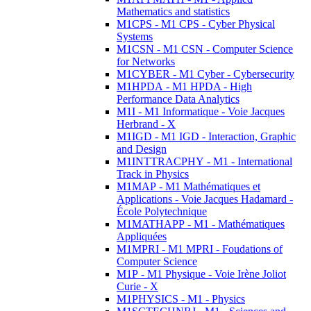
Mathematics and statistics
M1CPS - M1 CPS - Cyber Physical
Systems
M1CSN - M1 CSN - Computer Science
for Networks
M1CYBER - M1 Cyber - Cybersecurity
M1HPDA - M1 HPDA - High
Performance Data Analytics
M1I - M1 Informatique - Voie Jacques
Herbrand - X
M1IGD - M1 IGD - Interaction, Graphic
and Design
M1INTTRACPHY - M1 - International
Track in Physics
M1MAP - M1 Mathématiques et
Applications - Voie Jacques Hadamard -
École Polytechnique
M1MATHAPP - M1 - Mathématiques
Appliquées
M1MPRI - M1 MPRI - Foudations of
Computer Science
M1P - M1 Physique - Voie Irène Joliot
Curie - X
M1PHYSICS - M1 - Physics