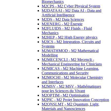
Biomechanics
M2CPS - M2 Cyber Physical System
M2DATAAI - M2 Data AI - Data and
Artificial Intelligence
M2DS - M2 Data Sciences
M2ENERG - M2 Énergie
M2FLUIDS - M2 Fluids - Fluid
Mechanics
M2HEP - M2 High Energy physics
M2ICS - M2 Integration, Circuits and
Systems
M2MATHMOD - M2 Mathematical
Modelling
M2MECENCLI - M2 Mecencli -
Mechanical Engineering for Clinicians
M2MICAS - M2 Machine Learning,
Communications and Security
M2MOCHI - M2 Molecular Chemistry
and Interfaces
M2MSV - M2 MSV - Mathématiques
pour les Sciences du Vivant
M2OPTIM - M2 Optimisation
M2PIC - M2 Projet Innovation Conception
M2QNSLMT - M2 Quantum, Light,
Materials and Nanosciences