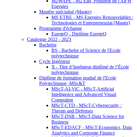
M2WAPE - M2 Eau, Pollution de l'Air et
Energies
Mastère spécialisé (Master)
MS ETRE - MS Energies Renouvelables :
Technologies et Entrepreneuriat (Master)
Programme d'échange
EuroteQ - Diplôme EuroteQ
Catalogue 2022 - 2023
Bachelor
BS - Bachelor of Science de l'Ecole
polytechnique
Cycle Ingénieur
X - Titre d’Ingénieur diplômé de l’École
polytechnique
Diplôme de formation gradué de l'Ecole
Polytechnique -MSc&T
MScT-AI-ViC - MScT-Artificial
Intelligence and Advanced Visual
Computing
MScT-CTD - MScT-Cybersecurity :
Threats and Defenses
MScT-DSB - MScT-Data Science for
Business
MScT-EDACF - MScT-Economics, Data
Analytics and Corporate Finance