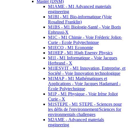
Master (DNM)
M1AME - M1 Advanced materials
engineering
M1BI - M1 Bio-informatique (Voie
Rosalind Franklin)
M1BS - M1 Biologie-Santé - Voie Boris
Ephrussi-X
M1C - M1 Chimie - Voie Fréderic Joliot-
Curie - Ecole Polytechnique
M1ECO - M1 Economie
M1HEP - M1 High Energy Physics
M1I - M1 Informatique - Voie Jacques
Herbrand - X
M1IESVIT - M1 Innovation, Entreprise, et
Société - Voie Innovation technologique
M1MAP - M1 Mathématiques et
Applications - Voie Jacques Hadamard -
École Polytechnique
M1P - M1 Physique - Voie Irène Joliot
Curie - X
M1STEPE - M1 STEPE - Sciences pour
les défis de l'environnement/Sciences for
environmentals challenges
M2AME - Advanced materials
engineering