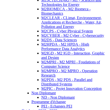
M1SCTECHNRJ - M1 - Sciences and
Technologies for Energy
M2BIOMECA - M2 Biomeca -
Biomechanics
M2CLEAR - CLimat, Environnement,
Applications et Recherche - Water, Air,
Pollution and Energy
M2CPS - Cyber Physical System
M2CYBER - M2 Cyber - Cybersecurity
M2DS - Data Sciences
M2HPDA - M2 HPDA - High
Performance Data Analytics
M2IGD - M2 IGD - Interaction, Graphic
and Design
M2MPRI - M2 MPRI - Foudations of
Computer Science
M2MPRO - M2 MPRO - Operation
Research
M2PDS - M2 PDS - Parallel and
Distributed Systems
M2PIC - Projet Innovation Conception
Non Diplomant
ND - Non Diplomant
Programme d'échange
PEI - Echanges PEI