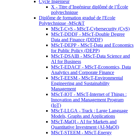
Cycle Ingénieur
X - Titre d’Ingénieur diplômé de l’École
polytechnique
Diplôme de formation gradué de l'Ecole
Polytechnique -MSc&T
MScT-CyS - MScT-Cybersecurity (CyS)
MScT-DDDF - MScT-Double Degree
Data and Finance (DDDF)
MScT-DEPP - MScT-Data and Economics
for Public Policy (DEPP)
MScT-DSAIB - MScT-Data Science and
AI for Business
MScT-EDACF - MScT-Economics, Data
Analytics and Corporate Finance
MScT-EESM - MScT-Environmental
Engineering and Sustainability
Management
MScT-IOT - MScT-Internet of Things :
Innovation and Management Program
(IoT)
MScT-LLGA - Track : Large Language
Models, Graphs and Applications
MScT-MaQI - AI for Markets and
Quantitative Investment (AI-MaQI)
MScT-STEEM - MScT-Energy