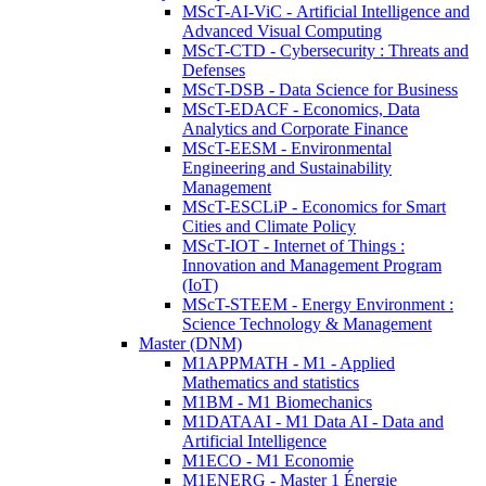
MScT-AI-ViC - Artificial Intelligence and
Advanced Visual Computing
MScT-CTD - Cybersecurity : Threats and
Defenses
MScT-DSB - Data Science for Business
MScT-EDACF - Economics, Data
Analytics and Corporate Finance
MScT-EESM - Environmental
Engineering and Sustainability
Management
MScT-ESCLiP - Economics for Smart
Cities and Climate Policy
MScT-IOT - Internet of Things :
Innovation and Management Program
(IoT)
MScT-STEEM - Energy Environment :
Science Technology & Management
Master (DNM)
M1APPMATH - M1 - Applied
Mathematics and statistics
M1BM - M1 Biomechanics
M1DATAAI - M1 Data AI - Data and
Artificial Intelligence
M1ECO - M1 Economie
M1ENERG - Master 1 Énergie