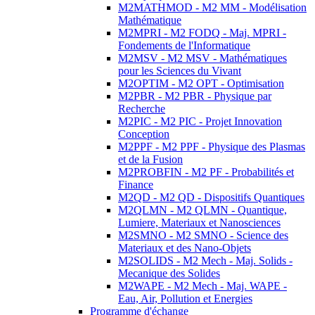
M2MATHMOD - M2 MM - Modélisation
Mathématique
M2MPRI - M2 FODQ - Maj. MPRI -
Fondements de l'Informatique
M2MSV - M2 MSV - Mathématiques
pour les Sciences du Vivant
M2OPTIM - M2 OPT - Optimisation
M2PBR - M2 PBR - Physique par
Recherche
M2PIC - M2 PIC - Projet Innovation
Conception
M2PPF - M2 PPF - Physique des Plasmas
et de la Fusion
M2PROBFIN - M2 PF - Probabilités et
Finance
M2QD - M2 QD - Dispositifs Quantiques
M2QLMN - M2 QLMN - Quantique,
Lumiere, Materiaux et Nanosciences
M2SMNO - M2 SMNO - Science des
Materiaux et des Nano-Objets
M2SOLIDS - M2 Mech - Maj. Solids -
Mecanique des Solides
M2WAPE - M2 Mech - Maj. WAPE -
Eau, Air, Pollution et Energies
Programme d'échange