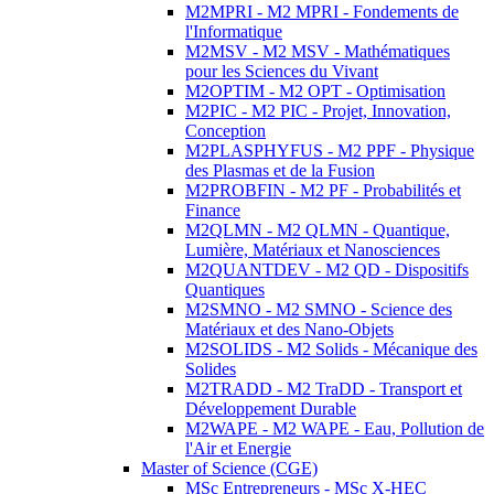
M2MPRI - M2 MPRI - Fondements de
l'Informatique
M2MSV - M2 MSV - Mathématiques
pour les Sciences du Vivant
M2OPTIM - M2 OPT - Optimisation
M2PIC - M2 PIC - Projet, Innovation,
Conception
M2PLASPHYFUS - M2 PPF - Physique
des Plasmas et de la Fusion
M2PROBFIN - M2 PF - Probabilités et
Finance
M2QLMN - M2 QLMN - Quantique,
Lumière, Matériaux et Nanosciences
M2QUANTDEV - M2 QD - Dispositifs
Quantiques
M2SMNO - M2 SMNO - Science des
Matériaux et des Nano-Objets
M2SOLIDS - M2 Solids - Mécanique des
Solides
M2TRADD - M2 TraDD - Transport et
Développement Durable
M2WAPE - M2 WAPE - Eau, Pollution de
l'Air et Energie
Master of Science (CGE)
MSc Entrepreneurs - MSc X-HEC