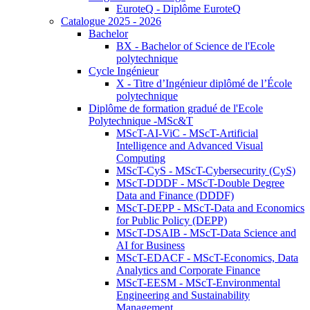
EuroteQ - Diplôme EuroteQ
Catalogue 2025 - 2026
Bachelor
BX - Bachelor of Science de l'Ecole
polytechnique
Cycle Ingénieur
X - Titre d’Ingénieur diplômé de l’École
polytechnique
Diplôme de formation gradué de l'Ecole
Polytechnique -MSc&T
MScT-AI-ViC - MScT-Artificial
Intelligence and Advanced Visual
Computing
MScT-CyS - MScT-Cybersecurity (CyS)
MScT-DDDF - MScT-Double Degree
Data and Finance (DDDF)
MScT-DEPP - MScT-Data and Economics
for Public Policy (DEPP)
MScT-DSAIB - MScT-Data Science and
AI for Business
MScT-EDACF - MScT-Economics, Data
Analytics and Corporate Finance
MScT-EESM - MScT-Environmental
Engineering and Sustainability
Management