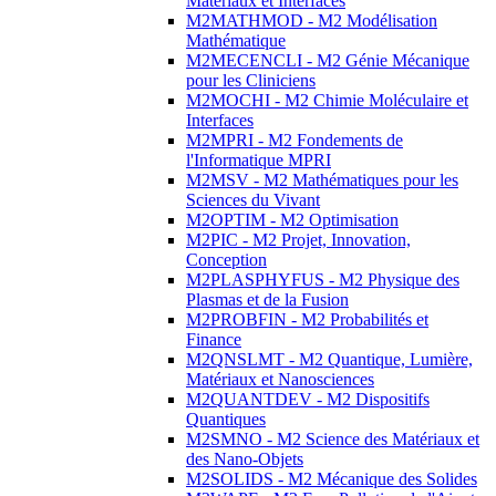
Matériaux et Interfaces
M2MATHMOD - M2 Modélisation
Mathématique
M2MECENCLI - M2 Génie Mécanique
pour les Cliniciens
M2MOCHI - M2 Chimie Moléculaire et
Interfaces
M2MPRI - M2 Fondements de
l'Informatique MPRI
M2MSV - M2 Mathématiques pour les
Sciences du Vivant
M2OPTIM - M2 Optimisation
M2PIC - M2 Projet, Innovation,
Conception
M2PLASPHYFUS - M2 Physique des
Plasmas et de la Fusion
M2PROBFIN - M2 Probabilités et
Finance
M2QNSLMT - M2 Quantique, Lumière,
Matériaux et Nanosciences
M2QUANTDEV - M2 Dispositifs
Quantiques
M2SMNO - M2 Science des Matériaux et
des Nano-Objets
M2SOLIDS - M2 Mécanique des Solides