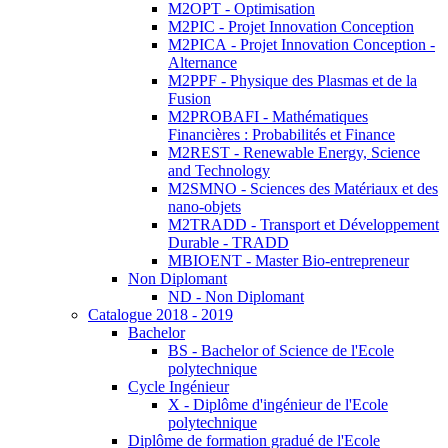
M2OPT - Optimisation
M2PIC - Projet Innovation Conception
M2PICA - Projet Innovation Conception -
Alternance
M2PPF - Physique des Plasmas et de la
Fusion
M2PROBAFI - Mathématiques
Financières : Probabilités et Finance
M2REST - Renewable Energy, Science
and Technology
M2SMNO - Sciences des Matériaux et des
nano-objets
M2TRADD - Transport et Développement
Durable - TRADD
MBIOENT - Master Bio-entrepreneur
Non Diplomant
ND - Non Diplomant
Catalogue 2018 - 2019
Bachelor
BS - Bachelor of Science de l'Ecole
polytechnique
Cycle Ingénieur
X - Diplôme d'ingénieur de l'Ecole
polytechnique
Diplôme de formation gradué de l'Ecole