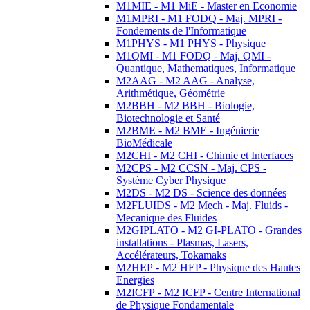
M1MIE - M1 MiE - Master en Economie
M1MPRI - M1 FODQ - Maj. MPRI -
Fondements de l'Informatique
M1PHYS - M1 PHYS - Physique
M1QMI - M1 FODQ - Maj. QMI -
Quantique, Mathematiques, Informatique
M2AAG - M2 AAG - Analyse,
Arithmétique, Géométrie
M2BBH - M2 BBH - Biologie,
Biotechnologie et Santé
M2BME - M2 BME - Ingénierie
BioMédicale
M2CHI - M2 CHI - Chimie et Interfaces
M2CPS - M2 CCSN - Maj. CPS -
Système Cyber Physique
M2DS - M2 DS - Science des données
M2FLUIDS - M2 Mech - Maj. Fluids -
Mecanique des Fluides
M2GIPLATO - M2 GI-PLATO - Grandes
installations - Plasmas, Lasers,
Accélérateurs, Tokamaks
M2HEP - M2 HEP - Physique des Hautes
Energies
M2ICFP - M2 ICFP - Centre International
de Physique Fondamentale