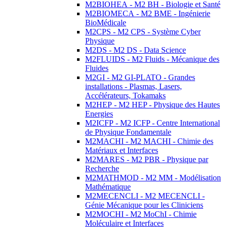
M2BIOHEA - M2 BH - Biologie et Santé
M2BIOMECA - M2 BME - Ingénierie
BioMédicale
M2CPS - M2 CPS - Système Cyber
Physique
M2DS - M2 DS - Data Science
M2FLUIDS - M2 Fluids - Mécanique des
Fluides
M2GI - M2 GI-PLATO - Grandes
installations - Plasmas, Lasers,
Accélérateurs, Tokamaks
M2HEP - M2 HEP - Physique des Hautes
Energies
M2ICFP - M2 ICFP - Centre International
de Physique Fondamentale
M2MACHI - M2 MACHI - Chimie des
Matériaux et Interfaces
M2MARES - M2 PBR - Physique par
Recherche
M2MATHMOD - M2 MM - Modélisation
Mathématique
M2MECENCLI - M2 MECENCLI -
Génie Mécanique pour les Cliniciens
M2MOCHI - M2 MoChI - Chimie
Moléculaire et Interfaces