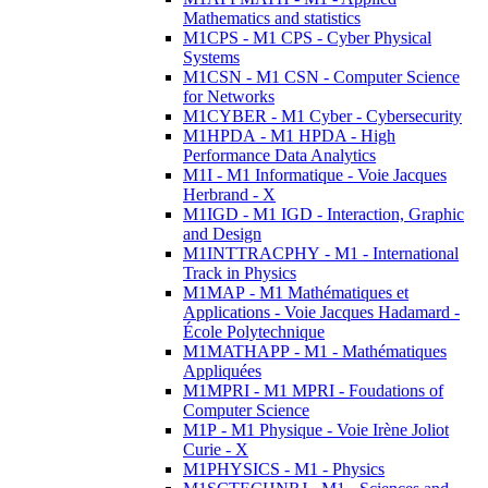
Mathematics and statistics
M1CPS - M1 CPS - Cyber Physical
Systems
M1CSN - M1 CSN - Computer Science
for Networks
M1CYBER - M1 Cyber - Cybersecurity
M1HPDA - M1 HPDA - High
Performance Data Analytics
M1I - M1 Informatique - Voie Jacques
Herbrand - X
M1IGD - M1 IGD - Interaction, Graphic
and Design
M1INTTRACPHY - M1 - International
Track in Physics
M1MAP - M1 Mathématiques et
Applications - Voie Jacques Hadamard -
École Polytechnique
M1MATHAPP - M1 - Mathématiques
Appliquées
M1MPRI - M1 MPRI - Foudations of
Computer Science
M1P - M1 Physique - Voie Irène Joliot
Curie - X
M1PHYSICS - M1 - Physics