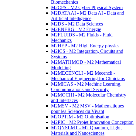
Biomechanics
M2CPS - M2 Cyber Physical System
M2DATAAI - M2 Data AI - Data and
Artificial Intelligence
M2DS - M2 Data Sciences
M2ENERG - M2 Énergie
M2FLUIDS - M2 Fluids - Fluid
Mechanics
M2HEP - M2 High Energy physics
M2ICS - M2 Integration, Circuits and
Systems
M2MATHMOD - M2 Mathematical
Modelling
M2MECENCLI - M2 Mecencli -
Mechanical Engineering for Clinicians
M2MICAS - M2 Machine Learning,
Communications and Security
M2MOCHI - M2 Molecular Chemistry
and Interfaces
M2MSV - M2 MSV - Mathématiques
pour les Sciences du Vivant
M2OPTIM - M2 Optimisation
M2PIC - M2 Projet Innovation Conception
M2QNSLMT - M2 Quantum, Light,
Materials and Nanosciences