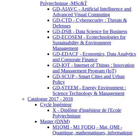
Polytechnique -MSc&T
GD-AIAVC - Artificial Intelligence and
Advanced Visual Computing
GD-CTD - Cybersecurity : Threats &
Defenses
GD-DSB - Data Science for Business
GD-ECOSEM - Ecotechnologies for
Sustainability & Environment
Management
GD-EDACF - Economics, Data Analytics
and Corporate Finance
GD-IOT - Internet of Things : Innovation
and Management Program (IoT)
GD-SCUP - Smart Cities and Urban
Policy
GD-STEEM - Energy Environment :
Science Technology & Management
Catalogue 2017 - 2018
Cycle Ingénieur
X - Diplôme d'ingénieur de l'Ecole
Polytechnique
Master (DNM)
M1QMI - M1 FODQ - Maj. QMI -
Quantique, mathematiques, informatique