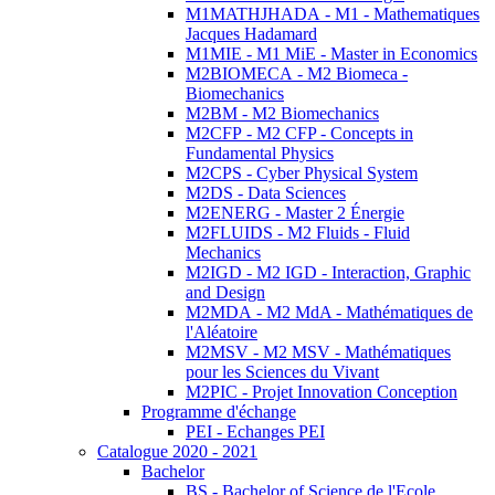
M1MATHJHADA - M1 - Mathematiques
Jacques Hadamard
M1MIE - M1 MiE - Master in Economics
M2BIOMECA - M2 Biomeca -
Biomechanics
M2BM - M2 Biomechanics
M2CFP - M2 CFP - Concepts in
Fundamental Physics
M2CPS - Cyber Physical System
M2DS - Data Sciences
M2ENERG - Master 2 Énergie
M2FLUIDS - M2 Fluids - Fluid
Mechanics
M2IGD - M2 IGD - Interaction, Graphic
and Design
M2MDA - M2 MdA - Mathématiques de
l'Aléatoire
M2MSV - M2 MSV - Mathématiques
pour les Sciences du Vivant
M2PIC - Projet Innovation Conception
Programme d'échange
PEI - Echanges PEI
Catalogue 2020 - 2021
Bachelor
BS - Bachelor of Science de l'Ecole