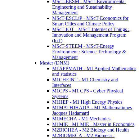
MScT-EESM - MScT-Environmental
Engineering and Sustainability
Management
MScT-ESCLiP - MScT-Economics for
Smart Cities and Climate Policy
MScT-IOT - MScT-Internet of Things :
Innovation and Management Program
(IoT)
MScT-STEEM - MScT-Energy
Environment : Science Technology &
Management
Master (DNM)
M1APPMATH - M1 Applied Mathematics
and statistics
M1CHEINT - M1 Chemistry and
Interfaces
M1CPS - M1 CPS - Cyber Physical
Systems
M1HEP - M1 High Energy Physics
M1MATHJHADA - M1 Mathematiques
Jacques Hadamard
M1MECHA - M1 Mechanics
M1MIE - M1 MIE - Master in Economics
M2BIOHEA - M2 Biology and Health
M2BIOMECA - M2 Biomeca -