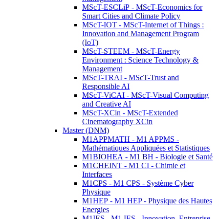
MScT-ESCLiP - MScT-Economics for
Smart Cities and Climate Policy
MScT-IOT - MScT-Internet of Things :
Innovation and Management Program
(IoT)
MScT-STEEM - MScT-Energy
Environment : Science Technology &
Management
MScT-TRAI - MScT-Trust and
Responsible AI
MScT-ViCAI - MScT-Visual Computing
and Creative AI
MScT-XCin - MScT-Extended
Cinematography XCin
Master (DNM)
M1APPMATH - M1 APPMS -
Mathématiques Appliquées et Statistiques
M1BIOHEA - M1 BH - Biologie et Santé
M1CHEINT - M1 CI - Chimie et
Interfaces
M1CPS - M1 CPS - Système Cyber
Physique
M1HEP - M1 HEP - Physique des Hautes
Energies
M1IES - M1 IES - Innovation, Entreprise