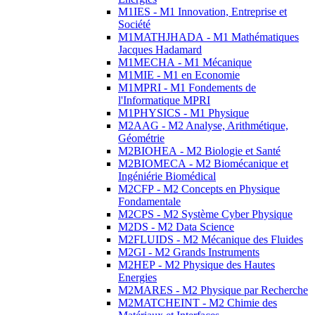
M1IES - M1 Innovation, Entreprise et
Société
M1MATHJHADA - M1 Mathématiques
Jacques Hadamard
M1MECHA - M1 Mécanique
M1MIE - M1 en Economie
M1MPRI - M1 Fondements de
l'Informatique MPRI
M1PHYSICS - M1 Physique
M2AAG - M2 Analyse, Arithmétique,
Géométrie
M2BIOHEA - M2 Biologie et Santé
M2BIOMECA - M2 Biomécanique et
Ingéniérie Biomédical
M2CFP - M2 Concepts en Physique
Fondamentale
M2CPS - M2 Système Cyber Physique
M2DS - M2 Data Science
M2FLUIDS - M2 Mécanique des Fluides
M2GI - M2 Grands Instruments
M2HEP - M2 Physique des Hautes
Energies
M2MARES - M2 Physique par Recherche
M2MATCHEINT - M2 Chimie des