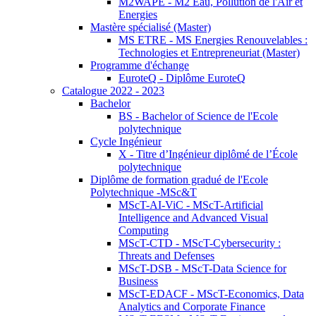
M2WAPE - M2 Eau, Pollution de l'Air et
Energies
Mastère spécialisé (Master)
MS ETRE - MS Energies Renouvelables :
Technologies et Entrepreneuriat (Master)
Programme d'échange
EuroteQ - Diplôme EuroteQ
Catalogue 2022 - 2023
Bachelor
BS - Bachelor of Science de l'Ecole
polytechnique
Cycle Ingénieur
X - Titre d’Ingénieur diplômé de l’École
polytechnique
Diplôme de formation gradué de l'Ecole
Polytechnique -MSc&T
MScT-AI-ViC - MScT-Artificial
Intelligence and Advanced Visual
Computing
MScT-CTD - MScT-Cybersecurity :
Threats and Defenses
MScT-DSB - MScT-Data Science for
Business
MScT-EDACF - MScT-Economics, Data
Analytics and Corporate Finance