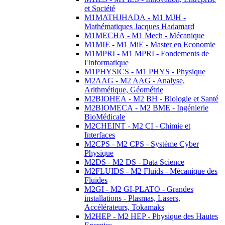
et Société
M1MATHJHADA - M1 MJH -
Mathématiques Jacques Hadamard
M1MECHA - M1 Mech - Mécanique
M1MIE - M1 MiE - Master en Economie
M1MPRI - M1 MPRI - Fondements de
l'Informatique
M1PHYSICS - M1 PHYS - Physique
M2AAG - M2 AAG - Analyse,
Arithmétique, Géométrie
M2BIOHEA - M2 BH - Biologie et Santé
M2BIOMECA - M2 BME - Ingénierie
BioMédicale
M2CHEINT - M2 CI - Chimie et
Interfaces
M2CPS - M2 CPS - Système Cyber
Physique
M2DS - M2 DS - Data Science
M2FLUIDS - M2 Fluids - Mécanique des
Fluides
M2GI - M2 GI-PLATO - Grandes
installations - Plasmas, Lasers,
Accélérateurs, Tokamaks
M2HEP - M2 HEP - Physique des Hautes