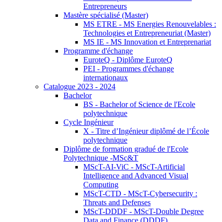
Entrepreneurs
Mastère spécialisé (Master)
MS ETRE - MS Energies Renouvelables :
Technologies et Entrepreneuriat (Master)
MS IE - MS Innovation et Entreprenariat
Programme d'échange
EuroteQ - Diplôme EuroteQ
PEI - Programmes d'échange
internationaux
Catalogue 2023 - 2024
Bachelor
BS - Bachelor of Science de l'Ecole
polytechnique
Cycle Ingénieur
X - Titre d’Ingénieur diplômé de l’École
polytechnique
Diplôme de formation gradué de l'Ecole
Polytechnique -MSc&T
MScT-AI-ViC - MScT-Artificial
Intelligence and Advanced Visual
Computing
MScT-CTD - MScT-Cybersecurity :
Threats and Defenses
MScT-DDDF - MScT-Double Degree
Data and Finance (DDDF)