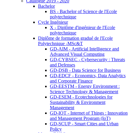
Catalogue 2019 - 2020
Bachelor
BS - Bachelor of Science de l'Ecole
polytechnique
Cycle Ingénieur
X - Diplôme d'ingénieur de l'Ecole
polytechnique
Diplôme de formation gradué de l'Ecole
Polytechnique -MSc&T
GD-AIM - Artificial Intelligence and
Advanced Visual Computing
GD-CYBSEC - Cybersecurity : Threats
and Defenses
GD-DSB - Data Science for Business
GD-EDCF - Economics, Data Analytics
and Corporate Finance
GD-EESTM - Energy Environment :
Science Technology & Management
GD-ESEM - Ecotechnologies for
Sustainability & Environment
Management
GD-IOT - Internet of Things : Innovation
and Management Program (IoT)
GD-SCUP - Smart Cities and Urban
Policy