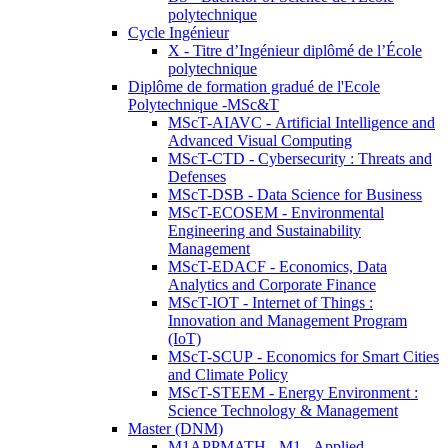
polytechnique
Cycle Ingénieur
X - Titre d’Ingénieur diplômé de l’École
polytechnique
Diplôme de formation gradué de l'Ecole
Polytechnique -MSc&T
MScT-AIAVC - Artificial Intelligence and
Advanced Visual Computing
MScT-CTD - Cybersecurity : Threats and
Defenses
MScT-DSB - Data Science for Business
MScT-ECOSEM - Environmental
Engineering and Sustainability
Management
MScT-EDACF - Economics, Data
Analytics and Corporate Finance
MScT-IOT - Internet of Things :
Innovation and Management Program
(IoT)
MScT-SCUP - Economics for Smart Cities
and Climate Policy
MScT-STEEM - Energy Environment :
Science Technology & Management
Master (DNM)
M1APPMATH - M1 - Applied