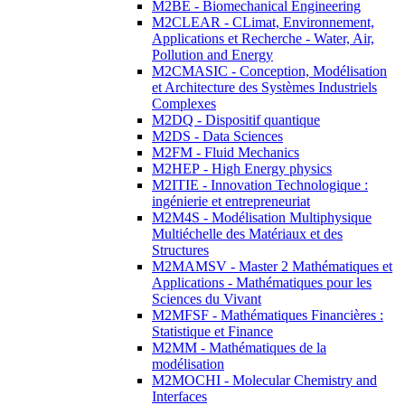
M2BE - Biomechanical Engineering
M2CLEAR - CLimat, Environnement,
Applications et Recherche - Water, Air,
Pollution and Energy
M2CMASIC - Conception, Modélisation
et Architecture des Systèmes Industriels
Complexes
M2DQ - Dispositif quantique
M2DS - Data Sciences
M2FM - Fluid Mechanics
M2HEP - High Energy physics
M2ITIE - Innovation Technologique :
ingénierie et entrepreneuriat
M2M4S - Modélisation Multiphysique
Multiéchelle des Matériaux et des
Structures
M2MAMSV - Master 2 Mathématiques et
Applications - Mathématiques pour les
Sciences du Vivant
M2MFSF - Mathématiques Financières :
Statistique et Finance
M2MM - Mathématiques de la
modélisation
M2MOCHI - Molecular Chemistry and
Interfaces