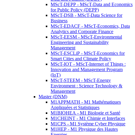
MScT-DEPP - MScT-Data and Economics
for Public Policy (DEPP)
MScT-DSB - MScT-Data Science for
Business
MScT-EDACF - MScT-Economics, Data
Analytics and Corporate Finance
MScT-EESM - MScT-Environmental
Engineering and Sustainability
Management
MScT-ESCLiP - MScT-Economics for
Smart Cities and Climate Policy
MScT-IOT - MScT-Internet of Things :
Innovation and Management Program
(IoT)
MScT-STEEM - MScT-Energy
Environment : Science Technology &
Management
Master (DNM)
M1APPMATH - M1 Mathématiques
Appliquées et Statistiques
M1BIOHEA - M1 Biologie et Santé
M1CHEINT - M1 Chimie et Interfaces
M1CPS - M1 Système Cyber Physique
M1HEP - M1 Physique des Hautes
Energies