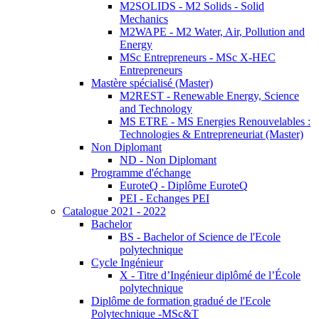
M2SOLIDS - M2 Solids - Solid
Mechanics
M2WAPE - M2 Water, Air, Pollution and
Energy
MSc Entrepreneurs - MSc X-HEC
Entrepreneurs
Mastère spécialisé (Master)
M2REST - Renewable Energy, Science
and Technology
MS ETRE - MS Energies Renouvelables :
Technologies & Entrepreneuriat (Master)
Non Diplomant
ND - Non Diplomant
Programme d'échange
EuroteQ - Diplôme EuroteQ
PEI - Echanges PEI
Catalogue 2021 - 2022
Bachelor
BS - Bachelor of Science de l'Ecole
polytechnique
Cycle Ingénieur
X - Titre d’Ingénieur diplômé de l’École
polytechnique
Diplôme de formation gradué de l'Ecole
Polytechnique -MSc&T