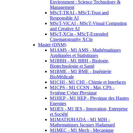
Environment : Science Technology &
Management
MScT-TRAI - MScT-Trust and
Responsible AI
MScT-ViCAI - MScT-Visual Computing
and Creative AI
MScT-XCin - MScT-Extended
Cinematography XCin
Master (DNM)
M1AMS - M1 AMS - Mathématiques
Appliquées et Statistiques
M1BBH - M1 BBH - Biologie,
Biotechnologie et Santé
M1BME - M1 BME - Ingénierie
BioMédicale
M1CHI - M1 CHI - Chimie et Interfaces
M1CPS - M1 CCSN - Maj. CPS -
Système Cyber Physique
M1HEP - M1 HEP - Physique des Hautes
Energies
M1IES - M1 IES - Innovation, Entreprise
et Société
M1MATHJHADA - M1 MJH -
Mathematiques Jacques Hadamard
M1MEC - M1 Mech - Mecanique