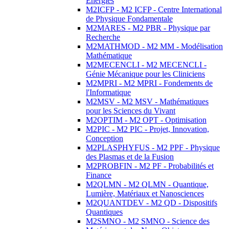
Energies
M2ICFP - M2 ICFP - Centre International
de Physique Fondamentale
M2MARES - M2 PBR - Physique par
Recherche
M2MATHMOD - M2 MM - Modélisation
Mathématique
M2MECENCLI - M2 MECENCLI -
Génie Mécanique pour les Cliniciens
M2MPRI - M2 MPRI - Fondements de
l'Informatique
M2MSV - M2 MSV - Mathématiques
pour les Sciences du Vivant
M2OPTIM - M2 OPT - Optimisation
M2PIC - M2 PIC - Projet, Innovation,
Conception
M2PLASPHYFUS - M2 PPF - Physique
des Plasmas et de la Fusion
M2PROBFIN - M2 PF - Probabilités et
Finance
M2QLMN - M2 QLMN - Quantique,
Lumière, Matériaux et Nanosciences
M2QUANTDEV - M2 QD - Dispositifs
Quantiques
M2SMNO - M2 SMNO - Science des