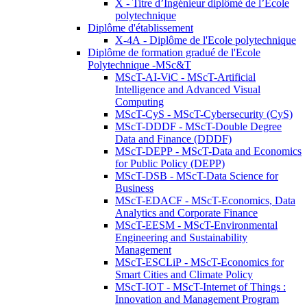
X - Titre d’Ingénieur diplômé de l’École
polytechnique
Diplôme d'établissement
X-4A - Diplôme de l'Ecole polytechnique
Diplôme de formation gradué de l'Ecole
Polytechnique -MSc&T
MScT-AI-ViC - MScT-Artificial
Intelligence and Advanced Visual
Computing
MScT-CyS - MScT-Cybersecurity (CyS)
MScT-DDDF - MScT-Double Degree
Data and Finance (DDDF)
MScT-DEPP - MScT-Data and Economics
for Public Policy (DEPP)
MScT-DSB - MScT-Data Science for
Business
MScT-EDACF - MScT-Economics, Data
Analytics and Corporate Finance
MScT-EESM - MScT-Environmental
Engineering and Sustainability
Management
MScT-ESCLiP - MScT-Economics for
Smart Cities and Climate Policy
MScT-IOT - MScT-Internet of Things :
Innovation and Management Program