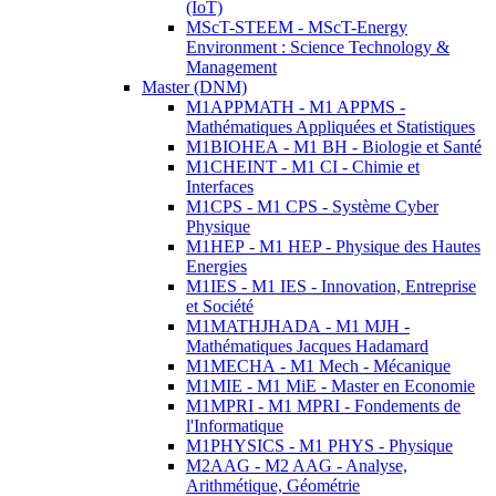
(IoT)
MScT-STEEM - MScT-Energy
Environment : Science Technology &
Management
Master (DNM)
M1APPMATH - M1 APPMS -
Mathématiques Appliquées et Statistiques
M1BIOHEA - M1 BH - Biologie et Santé
M1CHEINT - M1 CI - Chimie et
Interfaces
M1CPS - M1 CPS - Système Cyber
Physique
M1HEP - M1 HEP - Physique des Hautes
Energies
M1IES - M1 IES - Innovation, Entreprise
et Société
M1MATHJHADA - M1 MJH -
Mathématiques Jacques Hadamard
M1MECHA - M1 Mech - Mécanique
M1MIE - M1 MiE - Master en Economie
M1MPRI - M1 MPRI - Fondements de
l'Informatique
M1PHYSICS - M1 PHYS - Physique
M2AAG - M2 AAG - Analyse,
Arithmétique, Géométrie