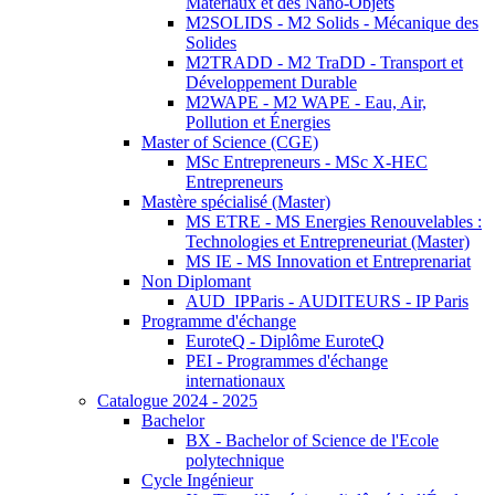
Matériaux et des Nano-Objets
M2SOLIDS - M2 Solids - Mécanique des
Solides
M2TRADD - M2 TraDD - Transport et
Développement Durable
M2WAPE - M2 WAPE - Eau, Air,
Pollution et Énergies
Master of Science (CGE)
MSc Entrepreneurs - MSc X-HEC
Entrepreneurs
Mastère spécialisé (Master)
MS ETRE - MS Energies Renouvelables :
Technologies et Entrepreneuriat (Master)
MS IE - MS Innovation et Entreprenariat
Non Diplomant
AUD_IPParis - AUDITEURS - IP Paris
Programme d'échange
EuroteQ - Diplôme EuroteQ
PEI - Programmes d'échange
internationaux
Catalogue 2024 - 2025
Bachelor
BX - Bachelor of Science de l'Ecole
polytechnique
Cycle Ingénieur