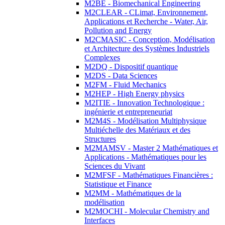
M2BE - Biomechanical Engineering
M2CLEAR - CLimat, Environnement,
Applications et Recherche - Water, Air,
Pollution and Energy
M2CMASIC - Conception, Modélisation
et Architecture des Systèmes Industriels
Complexes
M2DQ - Dispositif quantique
M2DS - Data Sciences
M2FM - Fluid Mechanics
M2HEP - High Energy physics
M2ITIE - Innovation Technologique :
ingénierie et entrepreneuriat
M2M4S - Modélisation Multiphysique
Multiéchelle des Matériaux et des
Structures
M2MAMSV - Master 2 Mathématiques et
Applications - Mathématiques pour les
Sciences du Vivant
M2MFSF - Mathématiques Financières :
Statistique et Finance
M2MM - Mathématiques de la
modélisation
M2MOCHI - Molecular Chemistry and
Interfaces