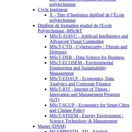
polytechnique
Cycle Ingénieur
X - Titre d’Ingénieur diplômé de l’École
polytechnique
Diplôme de formation gradué de l'Ecole
Polytechnique -MSc&T
MScT-AIAVC - Artificial Intelligence and
Advanced Visual Computing
MScT-CTD - Cybersecurity : Threats and
Defenses
MScT-DSB - Data Science for Business
MScT-ECOSEM - Environmental
Engineering and Sustainability
Management
MScT-EDACF - Economics, Data
Analytics and Corporate Finance
MScT-IOT - Internet of Things :
Innovation and Management Program
(IoT)
MScT-SCUP - Economics for Smart Cities
and Climate Policy
MScT-STEEM - Energy Environment :
Science Technology & Management
Master (DNM)
M1APPMATH - M1 - Applied