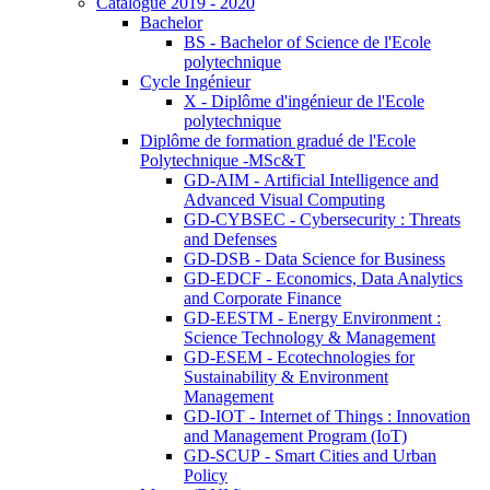
Catalogue 2019 - 2020
Bachelor
BS - Bachelor of Science de l'Ecole
polytechnique
Cycle Ingénieur
X - Diplôme d'ingénieur de l'Ecole
polytechnique
Diplôme de formation gradué de l'Ecole
Polytechnique -MSc&T
GD-AIM - Artificial Intelligence and
Advanced Visual Computing
GD-CYBSEC - Cybersecurity : Threats
and Defenses
GD-DSB - Data Science for Business
GD-EDCF - Economics, Data Analytics
and Corporate Finance
GD-EESTM - Energy Environment :
Science Technology & Management
GD-ESEM - Ecotechnologies for
Sustainability & Environment
Management
GD-IOT - Internet of Things : Innovation
and Management Program (IoT)
GD-SCUP - Smart Cities and Urban
Policy