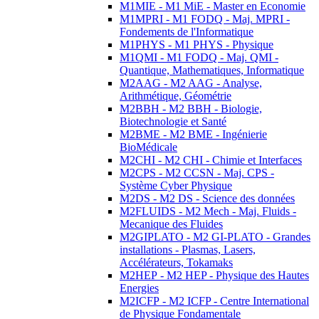
M1MIE - M1 MiE - Master en Economie
M1MPRI - M1 FODQ - Maj. MPRI -
Fondements de l'Informatique
M1PHYS - M1 PHYS - Physique
M1QMI - M1 FODQ - Maj. QMI -
Quantique, Mathematiques, Informatique
M2AAG - M2 AAG - Analyse,
Arithmétique, Géométrie
M2BBH - M2 BBH - Biologie,
Biotechnologie et Santé
M2BME - M2 BME - Ingénierie
BioMédicale
M2CHI - M2 CHI - Chimie et Interfaces
M2CPS - M2 CCSN - Maj. CPS -
Système Cyber Physique
M2DS - M2 DS - Science des données
M2FLUIDS - M2 Mech - Maj. Fluids -
Mecanique des Fluides
M2GIPLATO - M2 GI-PLATO - Grandes
installations - Plasmas, Lasers,
Accélérateurs, Tokamaks
M2HEP - M2 HEP - Physique des Hautes
Energies
M2ICFP - M2 ICFP - Centre International
de Physique Fondamentale