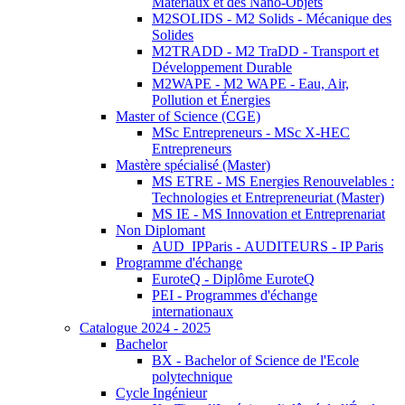
Matériaux et des Nano-Objets
M2SOLIDS - M2 Solids - Mécanique des
Solides
M2TRADD - M2 TraDD - Transport et
Développement Durable
M2WAPE - M2 WAPE - Eau, Air,
Pollution et Énergies
Master of Science (CGE)
MSc Entrepreneurs - MSc X-HEC
Entrepreneurs
Mastère spécialisé (Master)
MS ETRE - MS Energies Renouvelables :
Technologies et Entrepreneuriat (Master)
MS IE - MS Innovation et Entreprenariat
Non Diplomant
AUD_IPParis - AUDITEURS - IP Paris
Programme d'échange
EuroteQ - Diplôme EuroteQ
PEI - Programmes d'échange
internationaux
Catalogue 2024 - 2025
Bachelor
BX - Bachelor of Science de l'Ecole
polytechnique
Cycle Ingénieur