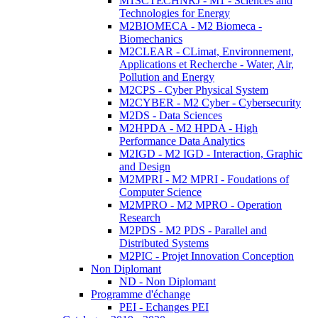
M1SCTECHNRJ - M1 - Sciences and
Technologies for Energy
M2BIOMECA - M2 Biomeca -
Biomechanics
M2CLEAR - CLimat, Environnement,
Applications et Recherche - Water, Air,
Pollution and Energy
M2CPS - Cyber Physical System
M2CYBER - M2 Cyber - Cybersecurity
M2DS - Data Sciences
M2HPDA - M2 HPDA - High
Performance Data Analytics
M2IGD - M2 IGD - Interaction, Graphic
and Design
M2MPRI - M2 MPRI - Foudations of
Computer Science
M2MPRO - M2 MPRO - Operation
Research
M2PDS - M2 PDS - Parallel and
Distributed Systems
M2PIC - Projet Innovation Conception
Non Diplomant
ND - Non Diplomant
Programme d'échange
PEI - Echanges PEI