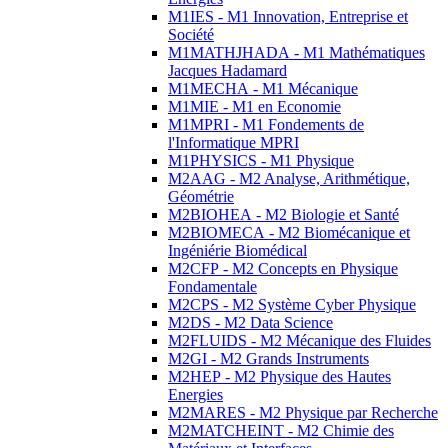
M1IES - M1 Innovation, Entreprise et
Société
M1MATHJHADA - M1 Mathématiques
Jacques Hadamard
M1MECHA - M1 Mécanique
M1MIE - M1 en Economie
M1MPRI - M1 Fondements de
l'Informatique MPRI
M1PHYSICS - M1 Physique
M2AAG - M2 Analyse, Arithmétique,
Géométrie
M2BIOHEA - M2 Biologie et Santé
M2BIOMECA - M2 Biomécanique et
Ingéniérie Biomédical
M2CFP - M2 Concepts en Physique
Fondamentale
M2CPS - M2 Système Cyber Physique
M2DS - M2 Data Science
M2FLUIDS - M2 Mécanique des Fluides
M2GI - M2 Grands Instruments
M2HEP - M2 Physique des Hautes
Energies
M2MARES - M2 Physique par Recherche
M2MATCHEINT - M2 Chimie des