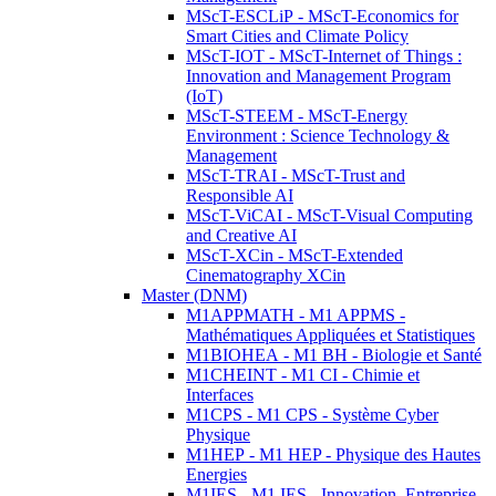
MScT-ESCLiP - MScT-Economics for
Smart Cities and Climate Policy
MScT-IOT - MScT-Internet of Things :
Innovation and Management Program
(IoT)
MScT-STEEM - MScT-Energy
Environment : Science Technology &
Management
MScT-TRAI - MScT-Trust and
Responsible AI
MScT-ViCAI - MScT-Visual Computing
and Creative AI
MScT-XCin - MScT-Extended
Cinematography XCin
Master (DNM)
M1APPMATH - M1 APPMS -
Mathématiques Appliquées et Statistiques
M1BIOHEA - M1 BH - Biologie et Santé
M1CHEINT - M1 CI - Chimie et
Interfaces
M1CPS - M1 CPS - Système Cyber
Physique
M1HEP - M1 HEP - Physique des Hautes
Energies
M1IES - M1 IES - Innovation, Entreprise