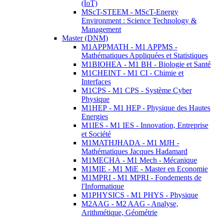
(IoT)
MScT-STEEM - MScT-Energy
Environment : Science Technology &
Management
Master (DNM)
M1APPMATH - M1 APPMS -
Mathématiques Appliquées et Statistiques
M1BIOHEA - M1 BH - Biologie et Santé
M1CHEINT - M1 CI - Chimie et
Interfaces
M1CPS - M1 CPS - Système Cyber
Physique
M1HEP - M1 HEP - Physique des Hautes
Energies
M1IES - M1 IES - Innovation, Entreprise
et Société
M1MATHJHADA - M1 MJH -
Mathématiques Jacques Hadamard
M1MECHA - M1 Mech - Mécanique
M1MIE - M1 MiE - Master en Economie
M1MPRI - M1 MPRI - Fondements de
l'Informatique
M1PHYSICS - M1 PHYS - Physique
M2AAG - M2 AAG - Analyse,
Arithmétique, Géométrie