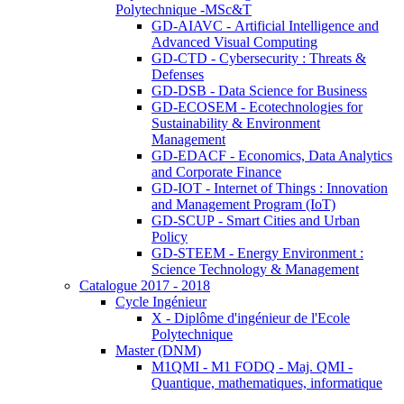
Polytechnique -MSc&T
GD-AIAVC - Artificial Intelligence and
Advanced Visual Computing
GD-CTD - Cybersecurity : Threats &
Defenses
GD-DSB - Data Science for Business
GD-ECOSEM - Ecotechnologies for
Sustainability & Environment
Management
GD-EDACF - Economics, Data Analytics
and Corporate Finance
GD-IOT - Internet of Things : Innovation
and Management Program (IoT)
GD-SCUP - Smart Cities and Urban
Policy
GD-STEEM - Energy Environment :
Science Technology & Management
Catalogue 2017 - 2018
Cycle Ingénieur
X - Diplôme d'ingénieur de l'Ecole
Polytechnique
Master (DNM)
M1QMI - M1 FODQ - Maj. QMI -
Quantique, mathematiques, informatique