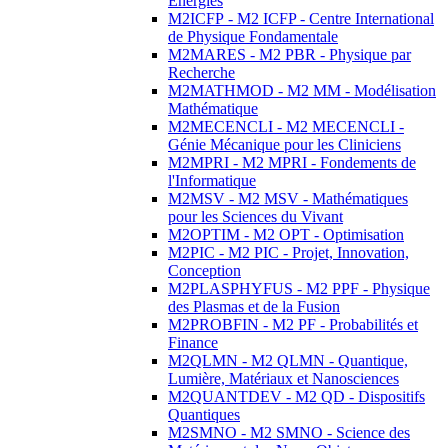
Energies
M2ICFP - M2 ICFP - Centre International
de Physique Fondamentale
M2MARES - M2 PBR - Physique par
Recherche
M2MATHMOD - M2 MM - Modélisation
Mathématique
M2MECENCLI - M2 MECENCLI -
Génie Mécanique pour les Cliniciens
M2MPRI - M2 MPRI - Fondements de
l'Informatique
M2MSV - M2 MSV - Mathématiques
pour les Sciences du Vivant
M2OPTIM - M2 OPT - Optimisation
M2PIC - M2 PIC - Projet, Innovation,
Conception
M2PLASPHYFUS - M2 PPF - Physique
des Plasmas et de la Fusion
M2PROBFIN - M2 PF - Probabilités et
Finance
M2QLMN - M2 QLMN - Quantique,
Lumière, Matériaux et Nanosciences
M2QUANTDEV - M2 QD - Dispositifs
Quantiques
M2SMNO - M2 SMNO - Science des