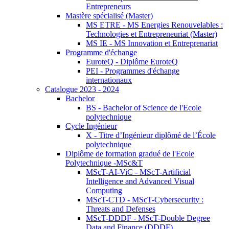
Entrepreneurs
Mastère spécialisé (Master)
MS ETRE - MS Energies Renouvelables :
Technologies et Entrepreneuriat (Master)
MS IE - MS Innovation et Entreprenariat
Programme d'échange
EuroteQ - Diplôme EuroteQ
PEI - Programmes d'échange
internationaux
Catalogue 2023 - 2024
Bachelor
BS - Bachelor of Science de l'Ecole
polytechnique
Cycle Ingénieur
X - Titre d’Ingénieur diplômé de l’École
polytechnique
Diplôme de formation gradué de l'Ecole
Polytechnique -MSc&T
MScT-AI-ViC - MScT-Artificial
Intelligence and Advanced Visual
Computing
MScT-CTD - MScT-Cybersecurity :
Threats and Defenses
MScT-DDDF - MScT-Double Degree
Data and Finance (DDDF)