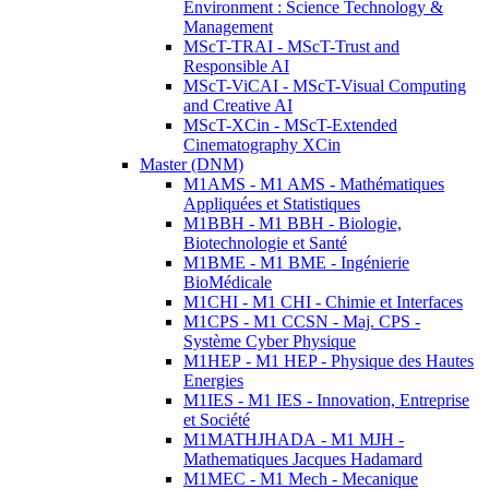
Environment : Science Technology &
Management
MScT-TRAI - MScT-Trust and
Responsible AI
MScT-ViCAI - MScT-Visual Computing
and Creative AI
MScT-XCin - MScT-Extended
Cinematography XCin
Master (DNM)
M1AMS - M1 AMS - Mathématiques
Appliquées et Statistiques
M1BBH - M1 BBH - Biologie,
Biotechnologie et Santé
M1BME - M1 BME - Ingénierie
BioMédicale
M1CHI - M1 CHI - Chimie et Interfaces
M1CPS - M1 CCSN - Maj. CPS -
Système Cyber Physique
M1HEP - M1 HEP - Physique des Hautes
Energies
M1IES - M1 IES - Innovation, Entreprise
et Société
M1MATHJHADA - M1 MJH -
Mathematiques Jacques Hadamard
M1MEC - M1 Mech - Mecanique