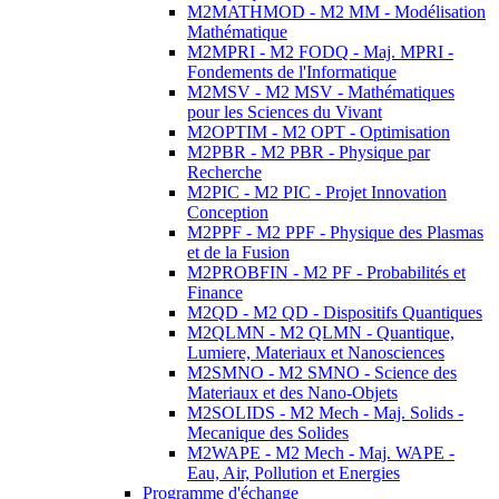
M2MATHMOD - M2 MM - Modélisation
Mathématique
M2MPRI - M2 FODQ - Maj. MPRI -
Fondements de l'Informatique
M2MSV - M2 MSV - Mathématiques
pour les Sciences du Vivant
M2OPTIM - M2 OPT - Optimisation
M2PBR - M2 PBR - Physique par
Recherche
M2PIC - M2 PIC - Projet Innovation
Conception
M2PPF - M2 PPF - Physique des Plasmas
et de la Fusion
M2PROBFIN - M2 PF - Probabilités et
Finance
M2QD - M2 QD - Dispositifs Quantiques
M2QLMN - M2 QLMN - Quantique,
Lumiere, Materiaux et Nanosciences
M2SMNO - M2 SMNO - Science des
Materiaux et des Nano-Objets
M2SOLIDS - M2 Mech - Maj. Solids -
Mecanique des Solides
M2WAPE - M2 Mech - Maj. WAPE -
Eau, Air, Pollution et Energies
Programme d'échange