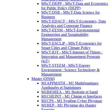
MScT-DEPP - MScT-Data and Economics
for Public Policy (DEPP)
MScT-DSB - MScT-Data Science for
Business
MScT-EDACF - MScT-Economics, Data
Analytics and Corporate Finance
MScT-EESM - MScT-Environmental
Engineering and Sustainability
Management
MScT-ESCLiP - MScT-Economics for
Smart Cities and Climate Policy
MScT-IOT - MScT-Internet of Things :
Innovation and Management Program
(IoT)
MScT-STEEM - MScT-Energy
Environment : Science Technology &
Management
Master (DNM)
M1APPMATH - M1 Mathématiques
Appliquées et Statistiques
M1BIOHEA - M1 Biologie et Santé
M1CHEINT - M1 Chimie et Interfaces
M1CPS - M1 Système Cyber Physique
M1HEP - M1 Physique des Hautes
Energies