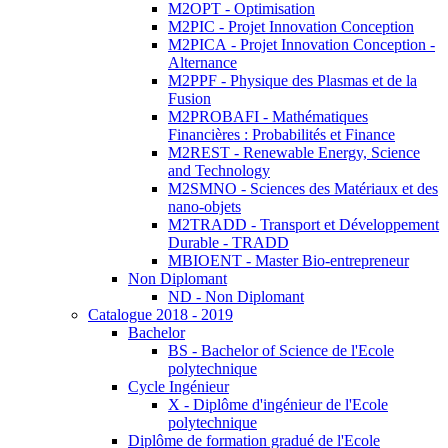
M2OPT - Optimisation
M2PIC - Projet Innovation Conception
M2PICA - Projet Innovation Conception -
Alternance
M2PPF - Physique des Plasmas et de la
Fusion
M2PROBAFI - Mathématiques
Financières : Probabilités et Finance
M2REST - Renewable Energy, Science
and Technology
M2SMNO - Sciences des Matériaux et des
nano-objets
M2TRADD - Transport et Développement
Durable - TRADD
MBIOENT - Master Bio-entrepreneur
Non Diplomant
ND - Non Diplomant
Catalogue 2018 - 2019
Bachelor
BS - Bachelor of Science de l'Ecole
polytechnique
Cycle Ingénieur
X - Diplôme d'ingénieur de l'Ecole
polytechnique
Diplôme de formation gradué de l'Ecole