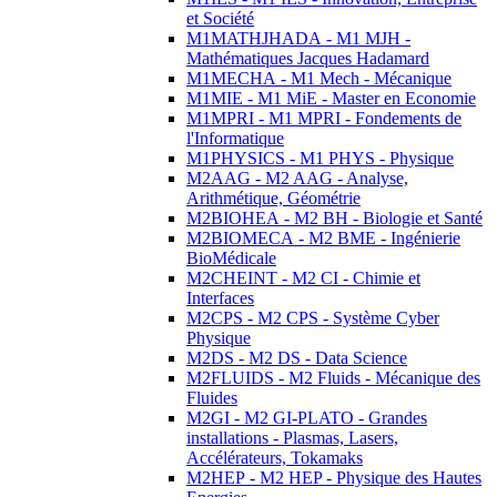
et Société
M1MATHJHADA - M1 MJH -
Mathématiques Jacques Hadamard
M1MECHA - M1 Mech - Mécanique
M1MIE - M1 MiE - Master en Economie
M1MPRI - M1 MPRI - Fondements de
l'Informatique
M1PHYSICS - M1 PHYS - Physique
M2AAG - M2 AAG - Analyse,
Arithmétique, Géométrie
M2BIOHEA - M2 BH - Biologie et Santé
M2BIOMECA - M2 BME - Ingénierie
BioMédicale
M2CHEINT - M2 CI - Chimie et
Interfaces
M2CPS - M2 CPS - Système Cyber
Physique
M2DS - M2 DS - Data Science
M2FLUIDS - M2 Fluids - Mécanique des
Fluides
M2GI - M2 GI-PLATO - Grandes
installations - Plasmas, Lasers,
Accélérateurs, Tokamaks
M2HEP - M2 HEP - Physique des Hautes