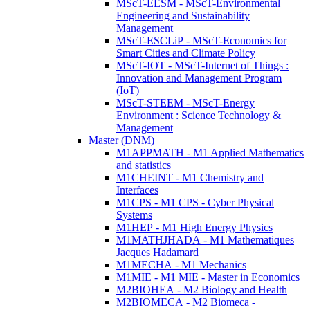
MScT-EESM - MScT-Environmental
Engineering and Sustainability
Management
MScT-ESCLiP - MScT-Economics for
Smart Cities and Climate Policy
MScT-IOT - MScT-Internet of Things :
Innovation and Management Program
(IoT)
MScT-STEEM - MScT-Energy
Environment : Science Technology &
Management
Master (DNM)
M1APPMATH - M1 Applied Mathematics
and statistics
M1CHEINT - M1 Chemistry and
Interfaces
M1CPS - M1 CPS - Cyber Physical
Systems
M1HEP - M1 High Energy Physics
M1MATHJHADA - M1 Mathematiques
Jacques Hadamard
M1MECHA - M1 Mechanics
M1MIE - M1 MIE - Master in Economics
M2BIOHEA - M2 Biology and Health
M2BIOMECA - M2 Biomeca -