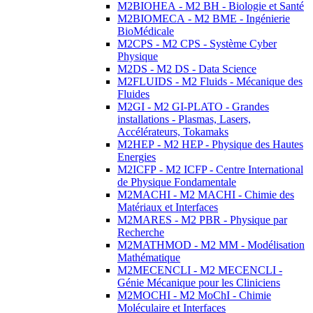
M2BIOHEA - M2 BH - Biologie et Santé
M2BIOMECA - M2 BME - Ingénierie
BioMédicale
M2CPS - M2 CPS - Système Cyber
Physique
M2DS - M2 DS - Data Science
M2FLUIDS - M2 Fluids - Mécanique des
Fluides
M2GI - M2 GI-PLATO - Grandes
installations - Plasmas, Lasers,
Accélérateurs, Tokamaks
M2HEP - M2 HEP - Physique des Hautes
Energies
M2ICFP - M2 ICFP - Centre International
de Physique Fondamentale
M2MACHI - M2 MACHI - Chimie des
Matériaux et Interfaces
M2MARES - M2 PBR - Physique par
Recherche
M2MATHMOD - M2 MM - Modélisation
Mathématique
M2MECENCLI - M2 MECENCLI -
Génie Mécanique pour les Cliniciens
M2MOCHI - M2 MoChI - Chimie
Moléculaire et Interfaces