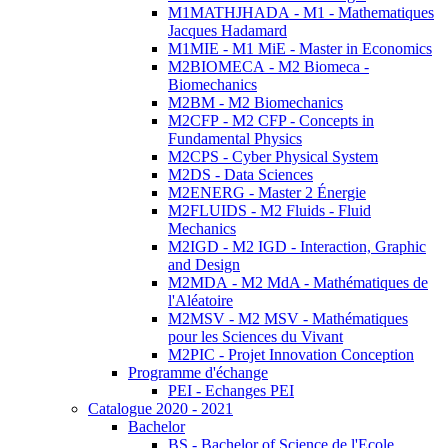
M1MATHJHADA - M1 - Mathematiques
Jacques Hadamard
M1MIE - M1 MiE - Master in Economics
M2BIOMECA - M2 Biomeca -
Biomechanics
M2BM - M2 Biomechanics
M2CFP - M2 CFP - Concepts in
Fundamental Physics
M2CPS - Cyber Physical System
M2DS - Data Sciences
M2ENERG - Master 2 Énergie
M2FLUIDS - M2 Fluids - Fluid
Mechanics
M2IGD - M2 IGD - Interaction, Graphic
and Design
M2MDA - M2 MdA - Mathématiques de
l'Aléatoire
M2MSV - M2 MSV - Mathématiques
pour les Sciences du Vivant
M2PIC - Projet Innovation Conception
Programme d'échange
PEI - Echanges PEI
Catalogue 2020 - 2021
Bachelor
BS - Bachelor of Science de l'Ecole