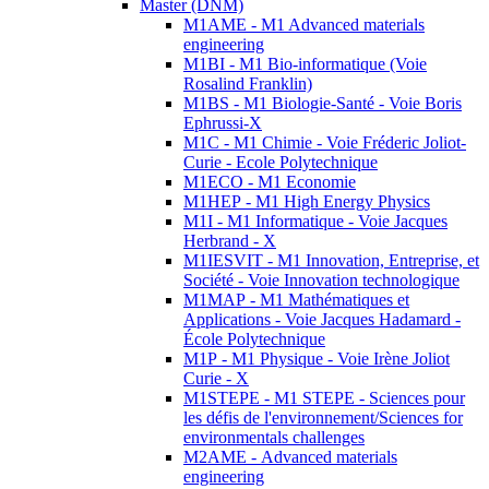
Master (DNM)
M1AME - M1 Advanced materials
engineering
M1BI - M1 Bio-informatique (Voie
Rosalind Franklin)
M1BS - M1 Biologie-Santé - Voie Boris
Ephrussi-X
M1C - M1 Chimie - Voie Fréderic Joliot-
Curie - Ecole Polytechnique
M1ECO - M1 Economie
M1HEP - M1 High Energy Physics
M1I - M1 Informatique - Voie Jacques
Herbrand - X
M1IESVIT - M1 Innovation, Entreprise, et
Société - Voie Innovation technologique
M1MAP - M1 Mathématiques et
Applications - Voie Jacques Hadamard -
École Polytechnique
M1P - M1 Physique - Voie Irène Joliot
Curie - X
M1STEPE - M1 STEPE - Sciences pour
les défis de l'environnement/Sciences for
environmentals challenges
M2AME - Advanced materials
engineering