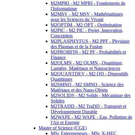
M2MPRI - M2 MPRI - Fondements de
l'Informatique
M2MSV - M2 MSV - Mathématiques
pour les Sciences du Vivant
M2OPTIM - M2 OPT - Optimisation
M2PIC - M2 PIC - Projet, Innovation,
Conception
M2PLASPHYFUS - M2 PPF - Physique
des Plasmas et de la Fusion
M2PROBFIN - M2 PF - Probabilités et
Finance
M2QLMN - M2 QLMN - Quantique,
Lumière, Matériaux et Nanosciences
M2QUANTDEV - M2 QD - Dispositifs
Quantiques
M2SMNO - M2 SMNO - Science des
Matériaux et des Nano-Objets
M2SOLIDS - M2 Solids - Mécanique des
Solides
M2TRADD - M2 TraDD - Transport et
Développement Durable
M2WAPE - M2 WAPE - Eau, Pollution de
l'Air et Energie
Master of Science (CGE)
MSc Entrepreneurs - MSc X-HEC