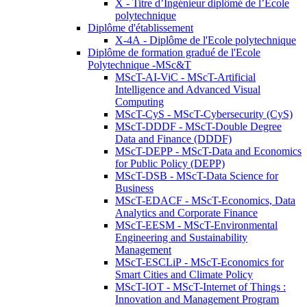
X - Titre d’Ingénieur diplômé de l’École
polytechnique
Diplôme d'établissement
X-4A - Diplôme de l'Ecole polytechnique
Diplôme de formation gradué de l'Ecole
Polytechnique -MSc&T
MScT-AI-ViC - MScT-Artificial
Intelligence and Advanced Visual
Computing
MScT-CyS - MScT-Cybersecurity (CyS)
MScT-DDDF - MScT-Double Degree
Data and Finance (DDDF)
MScT-DEPP - MScT-Data and Economics
for Public Policy (DEPP)
MScT-DSB - MScT-Data Science for
Business
MScT-EDACF - MScT-Economics, Data
Analytics and Corporate Finance
MScT-EESM - MScT-Environmental
Engineering and Sustainability
Management
MScT-ESCLiP - MScT-Economics for
Smart Cities and Climate Policy
MScT-IOT - MScT-Internet of Things :
Innovation and Management Program