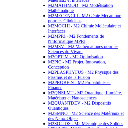
Matériaux et Interfaces
M2MATHMOD - M2 Modélisation
Mathématique
M2MECENCLI - M2 Génie Mécanique
pour les Cliniciens
M2MOCHI - M2 Chimie Moléculaire et
Interfaces
M2MPRI - M2 Fondements de
l'Informatique MPRI
M2MSV - M2 Mathématiques pour les
Sciences du Vivant
M2OPTIM - M2 Optimisation
M2PIC - M2 Projet, Innovation,
Conception
M2PLASPHYFUS - M2 Physique des
Plasmas et de la Fusion
M2PROBFIN - M2 Probabilités et
Finance
M2QNSLMT - M2 Quantique, Lumière,
Matériaux et Nanosciences
M2QUANTDEV - M2 Dispositifs
Quantiques
M2SMNO - M2 Science des Matériaux et
des Nano-Objets
M2SOLIDS - M2 Mécanique des Solides