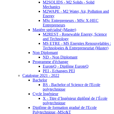
M2SOLIDS - M2 Solids - Solid
Mechanics
M2WAPE - M2 Water, Air, Pollution and
Energy
MSc Entrepreneurs - MSc X-HEC
Entrepreneurs
Mastère spécialisé (Master)
M2REST - Renewable Energy, Science
and Technology
MS ETRE - MS Energies Renouvelables :
Technologies & Entrepreneuriat (Master)
Non Diplomant
ND - Non Diplomant
Programme d'échange
EuroteQ - Diplôme EuroteQ
PEI - Echanges PEI
Catalogue 2021 - 2022
Bachelor
BS - Bachelor of Science de l'Ecole
polytechnique
Cycle Ingénieur
X - Titre d’Ingénieur diplômé de l’École
polytechnique
Diplôme de formation gradué de l'Ecole
Polytechnique -MSc&T