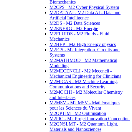
Biomechanics
M2CPS - M2 Cyber Physical System
M2DATAAI - M2 Data AI - Data and
Artificial Intelligence
M2DS - M2 Data Sciences
M2ENERG - M2 Énergie
M2FLUIDS - M2 Fluids - Fluid
Mechanics
M2HEP - M2 High Energy physics
M2ICS - M2 Integration, Circuits and
Systems
M2MATHMOD - M2 Mathematical
Modelling
M2MECENCLI - M2 Mecencli -
Mechanical Engineering for Clinicians
M2MICAS - M2 Machine Learning,
Communications and Security
M2MOCHI - M2 Molecular Chemistry
and Interfaces
M2MSV - M2 MSV - Mathématiques
pour les Sciences du Vivant
M2OPTIM - M2 Optimisation
M2PIC - M2 Projet Innovation Conception
M2QNSLMT - M2 Quantum, Light,
Materials and Nanosciences