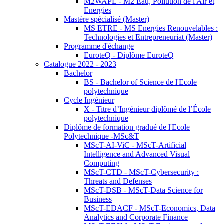
M2WAPE - M2 Eau, Pollution de l'Air et
Energies
Mastère spécialisé (Master)
MS ETRE - MS Energies Renouvelables :
Technologies et Entrepreneuriat (Master)
Programme d'échange
EuroteQ - Diplôme EuroteQ
Catalogue 2022 - 2023
Bachelor
BS - Bachelor of Science de l'Ecole
polytechnique
Cycle Ingénieur
X - Titre d’Ingénieur diplômé de l’École
polytechnique
Diplôme de formation gradué de l'Ecole
Polytechnique -MSc&T
MScT-AI-ViC - MScT-Artificial
Intelligence and Advanced Visual
Computing
MScT-CTD - MScT-Cybersecurity :
Threats and Defenses
MScT-DSB - MScT-Data Science for
Business
MScT-EDACF - MScT-Economics, Data
Analytics and Corporate Finance