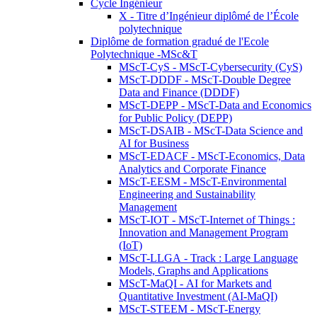
Cycle Ingénieur
X - Titre d’Ingénieur diplômé de l’École
polytechnique
Diplôme de formation gradué de l'Ecole
Polytechnique -MSc&T
MScT-CyS - MScT-Cybersecurity (CyS)
MScT-DDDF - MScT-Double Degree
Data and Finance (DDDF)
MScT-DEPP - MScT-Data and Economics
for Public Policy (DEPP)
MScT-DSAIB - MScT-Data Science and
AI for Business
MScT-EDACF - MScT-Economics, Data
Analytics and Corporate Finance
MScT-EESM - MScT-Environmental
Engineering and Sustainability
Management
MScT-IOT - MScT-Internet of Things :
Innovation and Management Program
(IoT)
MScT-LLGA - Track : Large Language
Models, Graphs and Applications
MScT-MaQI - AI for Markets and
Quantitative Investment (AI-MaQI)
MScT-STEEM - MScT-Energy