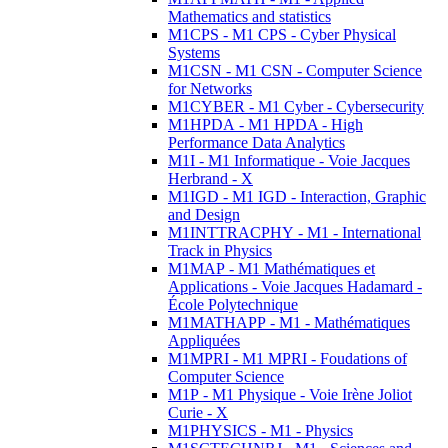
Mathematics and statistics
M1CPS - M1 CPS - Cyber Physical
Systems
M1CSN - M1 CSN - Computer Science
for Networks
M1CYBER - M1 Cyber - Cybersecurity
M1HPDA - M1 HPDA - High
Performance Data Analytics
M1I - M1 Informatique - Voie Jacques
Herbrand - X
M1IGD - M1 IGD - Interaction, Graphic
and Design
M1INTTRACPHY - M1 - International
Track in Physics
M1MAP - M1 Mathématiques et
Applications - Voie Jacques Hadamard -
École Polytechnique
M1MATHAPP - M1 - Mathématiques
Appliquées
M1MPRI - M1 MPRI - Foudations of
Computer Science
M1P - M1 Physique - Voie Irène Joliot
Curie - X
M1PHYSICS - M1 - Physics