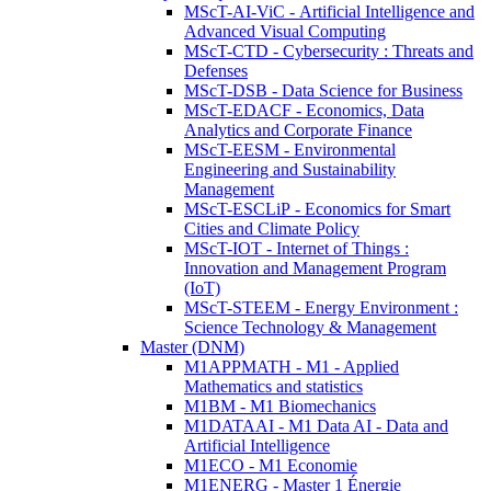
MScT-AI-ViC - Artificial Intelligence and
Advanced Visual Computing
MScT-CTD - Cybersecurity : Threats and
Defenses
MScT-DSB - Data Science for Business
MScT-EDACF - Economics, Data
Analytics and Corporate Finance
MScT-EESM - Environmental
Engineering and Sustainability
Management
MScT-ESCLiP - Economics for Smart
Cities and Climate Policy
MScT-IOT - Internet of Things :
Innovation and Management Program
(IoT)
MScT-STEEM - Energy Environment :
Science Technology & Management
Master (DNM)
M1APPMATH - M1 - Applied
Mathematics and statistics
M1BM - M1 Biomechanics
M1DATAAI - M1 Data AI - Data and
Artificial Intelligence
M1ECO - M1 Economie
M1ENERG - Master 1 Énergie