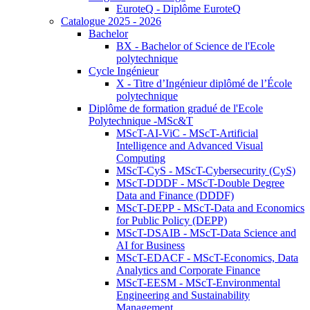
EuroteQ - Diplôme EuroteQ
Catalogue 2025 - 2026
Bachelor
BX - Bachelor of Science de l'Ecole
polytechnique
Cycle Ingénieur
X - Titre d’Ingénieur diplômé de l’École
polytechnique
Diplôme de formation gradué de l'Ecole
Polytechnique -MSc&T
MScT-AI-ViC - MScT-Artificial
Intelligence and Advanced Visual
Computing
MScT-CyS - MScT-Cybersecurity (CyS)
MScT-DDDF - MScT-Double Degree
Data and Finance (DDDF)
MScT-DEPP - MScT-Data and Economics
for Public Policy (DEPP)
MScT-DSAIB - MScT-Data Science and
AI for Business
MScT-EDACF - MScT-Economics, Data
Analytics and Corporate Finance
MScT-EESM - MScT-Environmental
Engineering and Sustainability
Management