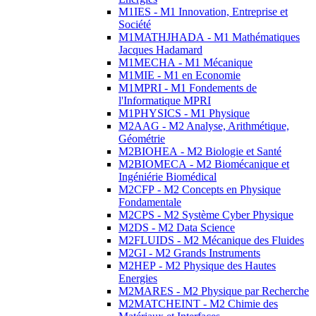
M1IES - M1 Innovation, Entreprise et
Société
M1MATHJHADA - M1 Mathématiques
Jacques Hadamard
M1MECHA - M1 Mécanique
M1MIE - M1 en Economie
M1MPRI - M1 Fondements de
l'Informatique MPRI
M1PHYSICS - M1 Physique
M2AAG - M2 Analyse, Arithmétique,
Géométrie
M2BIOHEA - M2 Biologie et Santé
M2BIOMECA - M2 Biomécanique et
Ingéniérie Biomédical
M2CFP - M2 Concepts en Physique
Fondamentale
M2CPS - M2 Système Cyber Physique
M2DS - M2 Data Science
M2FLUIDS - M2 Mécanique des Fluides
M2GI - M2 Grands Instruments
M2HEP - M2 Physique des Hautes
Energies
M2MARES - M2 Physique par Recherche
M2MATCHEINT - M2 Chimie des