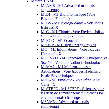
Master (DNM)
M1AME - M1 Advanced materials
engineering
M1BI - M1 Bio-informatique (Voie
Rosalind Franklin)
M1BS - M1 Biologie-Santé - Voie Boris
Ephrussi-X
M1C - M1 Chimie - Voie Fréderic Joliot-
Curie - Ecole Polytechnique
M1ECO - M1 Economie
M1HEP - M1 High Energy Physics
M1I - M1 Informatique - Voie Jacques
Herbrand - X
M1IESVIT - M1 Innovation, Entreprise, et
Société - Voie Innovation technologique
M1MAP - M1 Mathématiques et
Applications - Voie Jacques Hadamard -
École Polytechnique
M1P - M1 Physique - Voie Irène Joliot
Curie - X
M1STEPE - M1 STEPE - Sciences pour
les défis de l'environnement/Sciences for
environmentals challenges
M2AME - Advanced materials
engineering