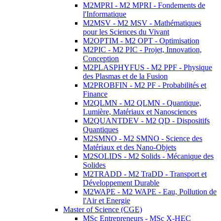
M2MPRI - M2 MPRI - Fondements de
l'Informatique
M2MSV - M2 MSV - Mathématiques
pour les Sciences du Vivant
M2OPTIM - M2 OPT - Optimisation
M2PIC - M2 PIC - Projet, Innovation,
Conception
M2PLASPHYFUS - M2 PPF - Physique
des Plasmas et de la Fusion
M2PROBFIN - M2 PF - Probabilités et
Finance
M2QLMN - M2 QLMN - Quantique,
Lumière, Matériaux et Nanosciences
M2QUANTDEV - M2 QD - Dispositifs
Quantiques
M2SMNO - M2 SMNO - Science des
Matériaux et des Nano-Objets
M2SOLIDS - M2 Solids - Mécanique des
Solides
M2TRADD - M2 TraDD - Transport et
Développement Durable
M2WAPE - M2 WAPE - Eau, Pollution de
l'Air et Energie
Master of Science (CGE)
MSc Entrepreneurs - MSc X-HEC