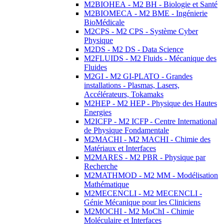
M2BIOHEA - M2 BH - Biologie et Santé
M2BIOMECA - M2 BME - Ingénierie
BioMédicale
M2CPS - M2 CPS - Système Cyber
Physique
M2DS - M2 DS - Data Science
M2FLUIDS - M2 Fluids - Mécanique des
Fluides
M2GI - M2 GI-PLATO - Grandes
installations - Plasmas, Lasers,
Accélérateurs, Tokamaks
M2HEP - M2 HEP - Physique des Hautes
Energies
M2ICFP - M2 ICFP - Centre International
de Physique Fondamentale
M2MACHI - M2 MACHI - Chimie des
Matériaux et Interfaces
M2MARES - M2 PBR - Physique par
Recherche
M2MATHMOD - M2 MM - Modélisation
Mathématique
M2MECENCLI - M2 MECENCLI -
Génie Mécanique pour les Cliniciens
M2MOCHI - M2 MoChI - Chimie
Moléculaire et Interfaces