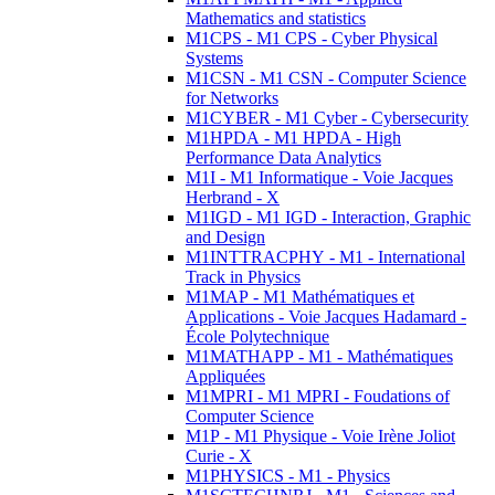
Mathematics and statistics
M1CPS - M1 CPS - Cyber Physical
Systems
M1CSN - M1 CSN - Computer Science
for Networks
M1CYBER - M1 Cyber - Cybersecurity
M1HPDA - M1 HPDA - High
Performance Data Analytics
M1I - M1 Informatique - Voie Jacques
Herbrand - X
M1IGD - M1 IGD - Interaction, Graphic
and Design
M1INTTRACPHY - M1 - International
Track in Physics
M1MAP - M1 Mathématiques et
Applications - Voie Jacques Hadamard -
École Polytechnique
M1MATHAPP - M1 - Mathématiques
Appliquées
M1MPRI - M1 MPRI - Foudations of
Computer Science
M1P - M1 Physique - Voie Irène Joliot
Curie - X
M1PHYSICS - M1 - Physics