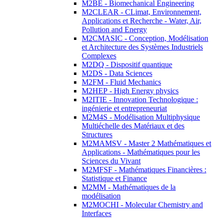
M2BE - Biomechanical Engineering
M2CLEAR - CLimat, Environnement,
Applications et Recherche - Water, Air,
Pollution and Energy
M2CMASIC - Conception, Modélisation
et Architecture des Systèmes Industriels
Complexes
M2DQ - Dispositif quantique
M2DS - Data Sciences
M2FM - Fluid Mechanics
M2HEP - High Energy physics
M2ITIE - Innovation Technologique :
ingénierie et entrepreneuriat
M2M4S - Modélisation Multiphysique
Multiéchelle des Matériaux et des
Structures
M2MAMSV - Master 2 Mathématiques et
Applications - Mathématiques pour les
Sciences du Vivant
M2MFSF - Mathématiques Financières :
Statistique et Finance
M2MM - Mathématiques de la
modélisation
M2MOCHI - Molecular Chemistry and
Interfaces