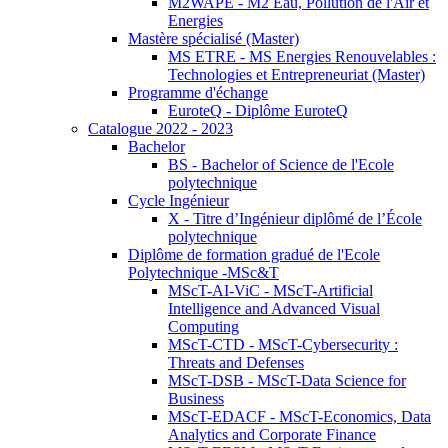
M2WAPE - M2 Eau, Pollution de l'Air et
Energies
Mastère spécialisé (Master)
MS ETRE - MS Energies Renouvelables :
Technologies et Entrepreneuriat (Master)
Programme d'échange
EuroteQ - Diplôme EuroteQ
Catalogue 2022 - 2023
Bachelor
BS - Bachelor of Science de l'Ecole
polytechnique
Cycle Ingénieur
X - Titre d’Ingénieur diplômé de l’École
polytechnique
Diplôme de formation gradué de l'Ecole
Polytechnique -MSc&T
MScT-AI-ViC - MScT-Artificial
Intelligence and Advanced Visual
Computing
MScT-CTD - MScT-Cybersecurity :
Threats and Defenses
MScT-DSB - MScT-Data Science for
Business
MScT-EDACF - MScT-Economics, Data
Analytics and Corporate Finance