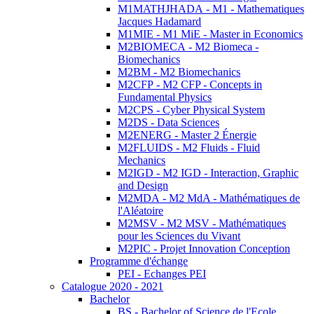
M1MATHJHADA - M1 - Mathematiques
Jacques Hadamard
M1MIE - M1 MiE - Master in Economics
M2BIOMECA - M2 Biomeca -
Biomechanics
M2BM - M2 Biomechanics
M2CFP - M2 CFP - Concepts in
Fundamental Physics
M2CPS - Cyber Physical System
M2DS - Data Sciences
M2ENERG - Master 2 Énergie
M2FLUIDS - M2 Fluids - Fluid
Mechanics
M2IGD - M2 IGD - Interaction, Graphic
and Design
M2MDA - M2 MdA - Mathématiques de
l'Aléatoire
M2MSV - M2 MSV - Mathématiques
pour les Sciences du Vivant
M2PIC - Projet Innovation Conception
Programme d'échange
PEI - Echanges PEI
Catalogue 2020 - 2021
Bachelor
BS - Bachelor of Science de l'Ecole