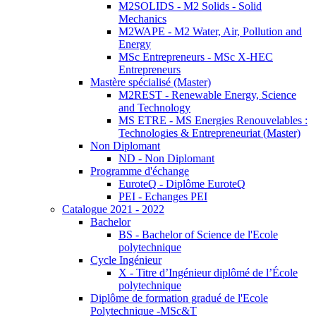
M2SOLIDS - M2 Solids - Solid
Mechanics
M2WAPE - M2 Water, Air, Pollution and
Energy
MSc Entrepreneurs - MSc X-HEC
Entrepreneurs
Mastère spécialisé (Master)
M2REST - Renewable Energy, Science
and Technology
MS ETRE - MS Energies Renouvelables :
Technologies & Entrepreneuriat (Master)
Non Diplomant
ND - Non Diplomant
Programme d'échange
EuroteQ - Diplôme EuroteQ
PEI - Echanges PEI
Catalogue 2021 - 2022
Bachelor
BS - Bachelor of Science de l'Ecole
polytechnique
Cycle Ingénieur
X - Titre d’Ingénieur diplômé de l’École
polytechnique
Diplôme de formation gradué de l'Ecole
Polytechnique -MSc&T