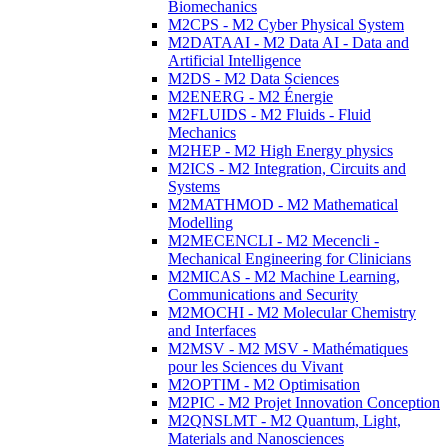
Biomechanics
M2CPS - M2 Cyber Physical System
M2DATAAI - M2 Data AI - Data and
Artificial Intelligence
M2DS - M2 Data Sciences
M2ENERG - M2 Énergie
M2FLUIDS - M2 Fluids - Fluid
Mechanics
M2HEP - M2 High Energy physics
M2ICS - M2 Integration, Circuits and
Systems
M2MATHMOD - M2 Mathematical
Modelling
M2MECENCLI - M2 Mecencli -
Mechanical Engineering for Clinicians
M2MICAS - M2 Machine Learning,
Communications and Security
M2MOCHI - M2 Molecular Chemistry
and Interfaces
M2MSV - M2 MSV - Mathématiques
pour les Sciences du Vivant
M2OPTIM - M2 Optimisation
M2PIC - M2 Projet Innovation Conception
M2QNSLMT - M2 Quantum, Light,
Materials and Nanosciences