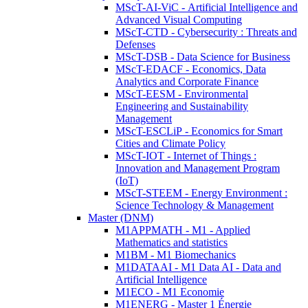
MScT-AI-ViC - Artificial Intelligence and
Advanced Visual Computing
MScT-CTD - Cybersecurity : Threats and
Defenses
MScT-DSB - Data Science for Business
MScT-EDACF - Economics, Data
Analytics and Corporate Finance
MScT-EESM - Environmental
Engineering and Sustainability
Management
MScT-ESCLiP - Economics for Smart
Cities and Climate Policy
MScT-IOT - Internet of Things :
Innovation and Management Program
(IoT)
MScT-STEEM - Energy Environment :
Science Technology & Management
Master (DNM)
M1APPMATH - M1 - Applied
Mathematics and statistics
M1BM - M1 Biomechanics
M1DATAAI - M1 Data AI - Data and
Artificial Intelligence
M1ECO - M1 Economie
M1ENERG - Master 1 Énergie