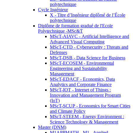
polytechnique
Cycle Ingénieur
X - Titre d’Ingénieur diplômé de l’École
polytechnique
Diplôme de formation gradué de l'Ecole
Polytechnique -MSc&T
MScT-AIAVC - Artificial Intelligence and
Advanced Visual Computing
MScT-CTD - Cybersecurity : Threats and
Defenses
MScT-DSB - Data Science for Business
MScT-ECOSEM - Environmental
Engineering and Sustainability
Management
MScT-EDACF - Economics, Data
Analytics and Corporate Finance
MScT-IOT - Internet of Things :
Innovation and Management Program
(IoT)
MScT-SCUP - Economics for Smart Cities
and Climate Policy
MScT-STEEM - Energy Environment :
Science Technology & Management
Master (DNM)
M1APPMATH - M1 - Applied