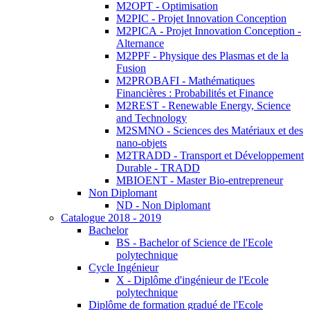
M2OPT - Optimisation
M2PIC - Projet Innovation Conception
M2PICA - Projet Innovation Conception -
Alternance
M2PPF - Physique des Plasmas et de la
Fusion
M2PROBAFI - Mathématiques
Financières : Probabilités et Finance
M2REST - Renewable Energy, Science
and Technology
M2SMNO - Sciences des Matériaux et des
nano-objets
M2TRADD - Transport et Développement
Durable - TRADD
MBIOENT - Master Bio-entrepreneur
Non Diplomant
ND - Non Diplomant
Catalogue 2018 - 2019
Bachelor
BS - Bachelor of Science de l'Ecole
polytechnique
Cycle Ingénieur
X - Diplôme d'ingénieur de l'Ecole
polytechnique
Diplôme de formation gradué de l'Ecole