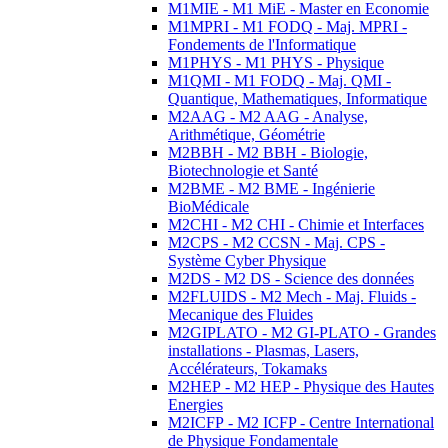
M1MIE - M1 MiE - Master en Economie
M1MPRI - M1 FODQ - Maj. MPRI -
Fondements de l'Informatique
M1PHYS - M1 PHYS - Physique
M1QMI - M1 FODQ - Maj. QMI -
Quantique, Mathematiques, Informatique
M2AAG - M2 AAG - Analyse,
Arithmétique, Géométrie
M2BBH - M2 BBH - Biologie,
Biotechnologie et Santé
M2BME - M2 BME - Ingénierie
BioMédicale
M2CHI - M2 CHI - Chimie et Interfaces
M2CPS - M2 CCSN - Maj. CPS -
Système Cyber Physique
M2DS - M2 DS - Science des données
M2FLUIDS - M2 Mech - Maj. Fluids -
Mecanique des Fluides
M2GIPLATO - M2 GI-PLATO - Grandes
installations - Plasmas, Lasers,
Accélérateurs, Tokamaks
M2HEP - M2 HEP - Physique des Hautes
Energies
M2ICFP - M2 ICFP - Centre International
de Physique Fondamentale