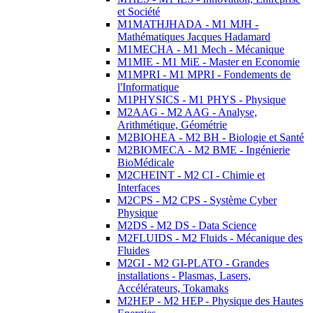
et Société
M1MATHJHADA - M1 MJH -
Mathématiques Jacques Hadamard
M1MECHA - M1 Mech - Mécanique
M1MIE - M1 MiE - Master en Economie
M1MPRI - M1 MPRI - Fondements de
l'Informatique
M1PHYSICS - M1 PHYS - Physique
M2AAG - M2 AAG - Analyse,
Arithmétique, Géométrie
M2BIOHEA - M2 BH - Biologie et Santé
M2BIOMECA - M2 BME - Ingénierie
BioMédicale
M2CHEINT - M2 CI - Chimie et
Interfaces
M2CPS - M2 CPS - Système Cyber
Physique
M2DS - M2 DS - Data Science
M2FLUIDS - M2 Fluids - Mécanique des
Fluides
M2GI - M2 GI-PLATO - Grandes
installations - Plasmas, Lasers,
Accélérateurs, Tokamaks
M2HEP - M2 HEP - Physique des Hautes