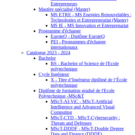
Entrepreneurs
Mastère spécialisé (Master)
MS ETRE - MS Energies Renouvelables :
Technologies et Entrepreneuriat (Master)
MS IE - MS Innovation et Entreprenariat
Programme d'échange
EuroteQ - Diplôme EuroteQ
PEI - Programmes d'échange
internationaux
Catalogue 2023 - 2024
Bachelor
BS - Bachelor of Science de l'Ecole
polytechnique
Cycle Ingénieur
X - Titre d’Ingénieur diplômé de l’École
polytechnique
Diplôme de formation gradué de l'Ecole
Polytechnique -MSc&T
MScT-AI-ViC - MScT-Artificial
Intelligence and Advanced Visual
Computing
MScT-CTD - MScT-Cybersecurity :
Threats and Defenses
MScT-DDDF - MScT-Double Degree
Data and Finance (DDDF)