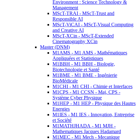
Environment : Science Technology &
Management
MScT-TRAI - MScT-Trust and
Responsible AI
MScT-ViCAI - MScT-Visual Computing
and Creative AI
MScT-XCin - MScT-Extended
Cinematography XCin
Master (DNM)
M1AMS - M1 AMS - Mathématiques
Appliquées et Statistiques
M1BBH - M1 BBH - Biologie,
Biotechnologie et Santé
M1BME - M1 BME - Ingénierie
BioMédicale
M1CHI - M1 CHI - Chimie et Interfaces
M1CPS - M1 CCSN - Maj. CPS -
Système Cyber Physique
M1HEP - M1 HEP - Physique des Hautes
Energies
M1IES - M1 IES - Innovation, Entreprise
et Société
M1MATHJHADA - M1 MJH -
Mathematiques Jacques Hadamard
M1MEC - M1 Mech - Mecanique