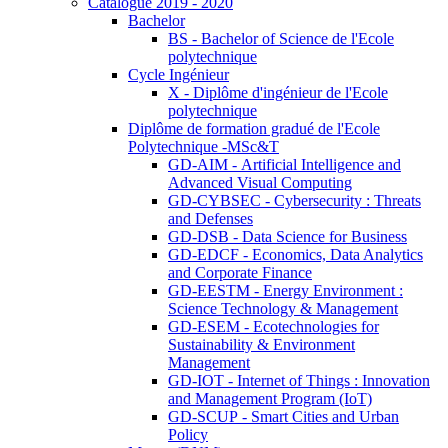
Catalogue 2019 - 2020
Bachelor
BS - Bachelor of Science de l'Ecole
polytechnique
Cycle Ingénieur
X - Diplôme d'ingénieur de l'Ecole
polytechnique
Diplôme de formation gradué de l'Ecole
Polytechnique -MSc&T
GD-AIM - Artificial Intelligence and
Advanced Visual Computing
GD-CYBSEC - Cybersecurity : Threats
and Defenses
GD-DSB - Data Science for Business
GD-EDCF - Economics, Data Analytics
and Corporate Finance
GD-EESTM - Energy Environment :
Science Technology & Management
GD-ESEM - Ecotechnologies for
Sustainability & Environment
Management
GD-IOT - Internet of Things : Innovation
and Management Program (IoT)
GD-SCUP - Smart Cities and Urban
Policy