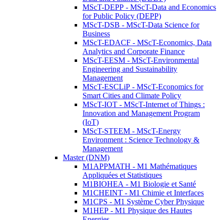
MScT-DEPP - MScT-Data and Economics
for Public Policy (DEPP)
MScT-DSB - MScT-Data Science for
Business
MScT-EDACF - MScT-Economics, Data
Analytics and Corporate Finance
MScT-EESM - MScT-Environmental
Engineering and Sustainability
Management
MScT-ESCLiP - MScT-Economics for
Smart Cities and Climate Policy
MScT-IOT - MScT-Internet of Things :
Innovation and Management Program
(IoT)
MScT-STEEM - MScT-Energy
Environment : Science Technology &
Management
Master (DNM)
M1APPMATH - M1 Mathématiques
Appliquées et Statistiques
M1BIOHEA - M1 Biologie et Santé
M1CHEINT - M1 Chimie et Interfaces
M1CPS - M1 Système Cyber Physique
M1HEP - M1 Physique des Hautes
Energies