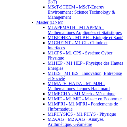
(IoT)
MScT-STEEM - MScT-Energy
Environment : Science Technology &
Management
Master (DNM)
M1APPMATH - M1 APPMS -
Mathématiques Appliquées et Statistiques
M1BIOHEA - M1 BH - Biologie et Santé
M1CHEINT - M1 CI - Chimie et
Interfaces
M1CPS - M1 CPS - Système Cyber
Physique
M1HEP - M1 HEP - Physique des Hautes
Energies
M1IES - M1 IES - Innovation, Entreprise
et Société
M1MATHJHADA - M1 MJH -
Mathématiques Jacques Hadamard
M1MECHA - M1 Mech - Mécanique
M1MIE - M1 MiE - Master en Economie
M1MPRI - M1 MPRI - Fondements de
l'Informatique
M1PHYSICS - M1 PHYS - Physique
M2AAG - M2 AAG - Analyse,
Arithmétique, Géométrie