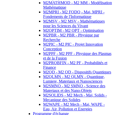
M2MATHMOD - M2 MM - Modélisation
Mathématique
M2MPRI - M2 FODQ - Maj. MPRI -
Fondements de l'Informatique
M2MSV - M2 MSV - Mathématiques
pour les Sciences du Vivant
M2OPTIM - M2 OPT - Optimisation
M2PBR - M2 PBR - Physique par
Recherche
M2PIC - M2 PIC - Projet Innovation
Conception
M2PPF - M2 PPF - Physique des Plasmas
et de la Fusion
M2PROBFIN - M2 PF - Probabilités et
Finance
M2QD - M2 QD - Dispositifs Quantiques
M2QLMN - M2 QLMN - Quantique,
Lumiere, Materiaux et Nanosciences
M2SMNO - M2 SMNO - Science des
Materiaux et des Nano-Objets
M2SOLIDS - M2 Mech - Maj. Solids -
Mecanique des Solides
M2WAPE - M2 Mech - Maj. WAPE -
Eau, Air, Pollution et Energies
Programme d'échange