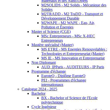
Matériaux et des Nano-Objets
M2SOLIDS - M2 Solids - Mécanique des
Solides
M2TRADD - M2 TraDD - Transport et
Développement Durable
M2WAPE - M2 WAPE - Eau, Air,
Pollution et Énergies
Master of Science (CGE)
MSc Entrepreneurs - MSc X-HEC
Entrepreneurs
Mastère spécialisé (Master)
MS ETRE - MS Energies Renouvelables :
Technologies et Entrepreneuriat (Master)
MS IE - MS Innovation et Entreprenariat
Non Diplomant
AUD_IPParis - AUDITEURS - IP Paris
Programme d'échange
EuroteQ - Diplôme EuroteQ
PEI - Programmes d'échange
internationaux
Catalogue 2024 - 2025
Bachelor
BX - Bachelor of Science de l'Ecole
polytechnique
Cycle Ingénieur