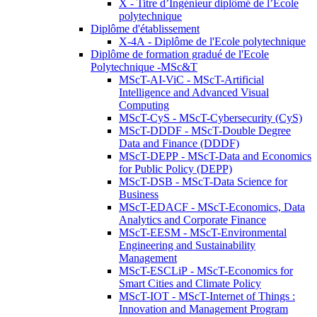
X - Titre d’Ingénieur diplômé de l’École
polytechnique
Diplôme d'établissement
X-4A - Diplôme de l'Ecole polytechnique
Diplôme de formation gradué de l'Ecole
Polytechnique -MSc&T
MScT-AI-ViC - MScT-Artificial
Intelligence and Advanced Visual
Computing
MScT-CyS - MScT-Cybersecurity (CyS)
MScT-DDDF - MScT-Double Degree
Data and Finance (DDDF)
MScT-DEPP - MScT-Data and Economics
for Public Policy (DEPP)
MScT-DSB - MScT-Data Science for
Business
MScT-EDACF - MScT-Economics, Data
Analytics and Corporate Finance
MScT-EESM - MScT-Environmental
Engineering and Sustainability
Management
MScT-ESCLiP - MScT-Economics for
Smart Cities and Climate Policy
MScT-IOT - MScT-Internet of Things :
Innovation and Management Program