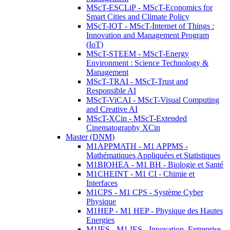
MScT-ESCLiP - MScT-Economics for
Smart Cities and Climate Policy
MScT-IOT - MScT-Internet of Things :
Innovation and Management Program
(IoT)
MScT-STEEM - MScT-Energy
Environment : Science Technology &
Management
MScT-TRAI - MScT-Trust and
Responsible AI
MScT-ViCAI - MScT-Visual Computing
and Creative AI
MScT-XCin - MScT-Extended
Cinematography XCin
Master (DNM)
M1APPMATH - M1 APPMS -
Mathématiques Appliquées et Statistiques
M1BIOHEA - M1 BH - Biologie et Santé
M1CHEINT - M1 CI - Chimie et
Interfaces
M1CPS - M1 CPS - Système Cyber
Physique
M1HEP - M1 HEP - Physique des Hautes
Energies
M1IES - M1 IES - Innovation, Entreprise