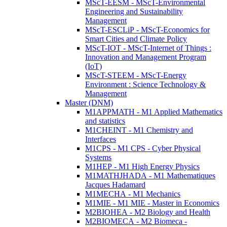
MScT-EESM - MScT-Environmental
Engineering and Sustainability
Management
MScT-ESCLiP - MScT-Economics for
Smart Cities and Climate Policy
MScT-IOT - MScT-Internet of Things :
Innovation and Management Program
(IoT)
MScT-STEEM - MScT-Energy
Environment : Science Technology &
Management
Master (DNM)
M1APPMATH - M1 Applied Mathematics
and statistics
M1CHEINT - M1 Chemistry and
Interfaces
M1CPS - M1 CPS - Cyber Physical
Systems
M1HEP - M1 High Energy Physics
M1MATHJHADA - M1 Mathematiques
Jacques Hadamard
M1MECHA - M1 Mechanics
M1MIE - M1 MIE - Master in Economics
M2BIOHEA - M2 Biology and Health
M2BIOMECA - M2 Biomeca -