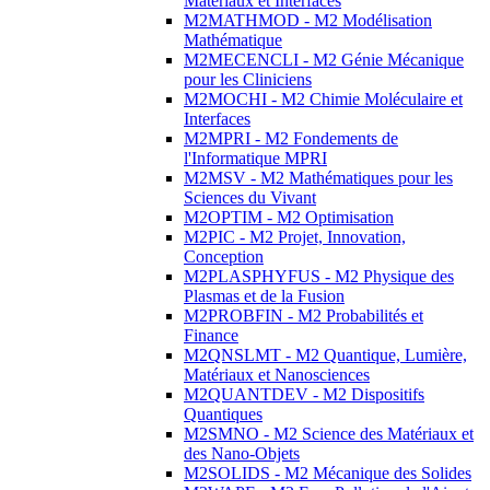
Matériaux et Interfaces
M2MATHMOD - M2 Modélisation
Mathématique
M2MECENCLI - M2 Génie Mécanique
pour les Cliniciens
M2MOCHI - M2 Chimie Moléculaire et
Interfaces
M2MPRI - M2 Fondements de
l'Informatique MPRI
M2MSV - M2 Mathématiques pour les
Sciences du Vivant
M2OPTIM - M2 Optimisation
M2PIC - M2 Projet, Innovation,
Conception
M2PLASPHYFUS - M2 Physique des
Plasmas et de la Fusion
M2PROBFIN - M2 Probabilités et
Finance
M2QNSLMT - M2 Quantique, Lumière,
Matériaux et Nanosciences
M2QUANTDEV - M2 Dispositifs
Quantiques
M2SMNO - M2 Science des Matériaux et
des Nano-Objets
M2SOLIDS - M2 Mécanique des Solides