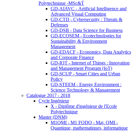
Polytechnique -MSc&T
GD-AIAVC - Artificial Intelligence and
Advanced Visual Computing
GD-CTD - Cybersecurity : Threats &
Defenses
GD-DSB - Data Science for Business
GD-ECOSEM - Ecotechnologies for
Sustainability & Environment
Management
GD-EDACF - Economics, Data Analytics
and Corporate Finance
GD-IOT - Internet of Things : Innovation
and Management Program (IoT)
GD-SCUP - Smart Cities and Urban
Policy
GD-STEEM - Energy Environment :
Science Technology & Management
Catalogue 2017 - 2018
Cycle Ingénieur
X - Diplôme d'ingénieur de l'Ecole
Polytechnique
Master (DNM)
M1QMI - M1 FODQ - Maj. QMI -
Quantique, mathematiques, informatique