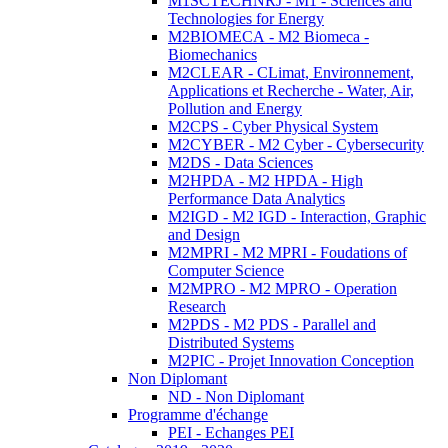
M1SCTECHNRJ - M1 - Sciences and
Technologies for Energy
M2BIOMECA - M2 Biomeca -
Biomechanics
M2CLEAR - CLimat, Environnement,
Applications et Recherche - Water, Air,
Pollution and Energy
M2CPS - Cyber Physical System
M2CYBER - M2 Cyber - Cybersecurity
M2DS - Data Sciences
M2HPDA - M2 HPDA - High
Performance Data Analytics
M2IGD - M2 IGD - Interaction, Graphic
and Design
M2MPRI - M2 MPRI - Foudations of
Computer Science
M2MPRO - M2 MPRO - Operation
Research
M2PDS - M2 PDS - Parallel and
Distributed Systems
M2PIC - Projet Innovation Conception
Non Diplomant
ND - Non Diplomant
Programme d'échange
PEI - Echanges PEI