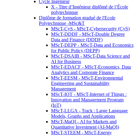
Cycle Ingénieur
X - Titre d’Ingénieur diplômé de l’École
polytechnique
Diplôme de formation gradué de l'Ecole
Polytechnique -MSc&T
MScT-CyS - MScT-Cybersecurity (CyS)
MScT-DDDF - MScT-Double Degree
Data and Finance (DDDF)
MScT-DEPP - MScT-Data and Economics
for Public Policy (DEPP)
MScT-DSAIB - MScT-Data Science and
AI for Business
MScT-EDACF - MScT-Economics, Data
Analytics and Corporate Finance
MScT-EESM - MScT-Environmental
Engineering and Sustainability
Management
MScT-IOT - MScT-Internet of Things :
Innovation and Management Program
(IoT)
MScT-LLGA - Track : Large Language
Models, Graphs and Applications
MScT-MaQI - AI for Markets and
Quantitative Investment (AI-MaQI)
MScT-STEEM - MScT-Energy