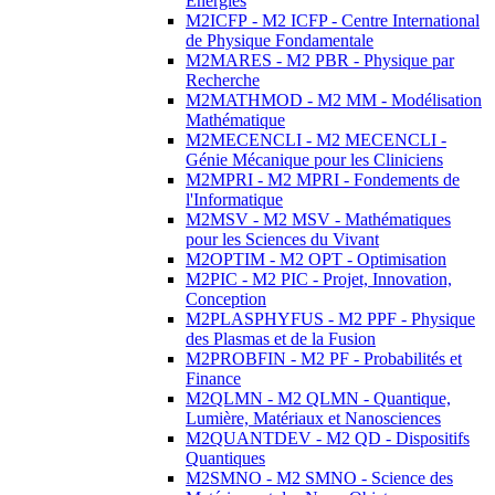
Energies
M2ICFP - M2 ICFP - Centre International
de Physique Fondamentale
M2MARES - M2 PBR - Physique par
Recherche
M2MATHMOD - M2 MM - Modélisation
Mathématique
M2MECENCLI - M2 MECENCLI -
Génie Mécanique pour les Cliniciens
M2MPRI - M2 MPRI - Fondements de
l'Informatique
M2MSV - M2 MSV - Mathématiques
pour les Sciences du Vivant
M2OPTIM - M2 OPT - Optimisation
M2PIC - M2 PIC - Projet, Innovation,
Conception
M2PLASPHYFUS - M2 PPF - Physique
des Plasmas et de la Fusion
M2PROBFIN - M2 PF - Probabilités et
Finance
M2QLMN - M2 QLMN - Quantique,
Lumière, Matériaux et Nanosciences
M2QUANTDEV - M2 QD - Dispositifs
Quantiques
M2SMNO - M2 SMNO - Science des