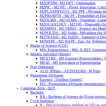
M2OPTIM - M2 OPT - Optimisation
M2PIC - M2 PIC - Projet, Innovation, Conc
M2PLASPHYFUS - M2 PPF - Physique des P
M2PROBFIN - M2 PF - Probabilités et Fin
M2QLMN - M2 QLMN - Quantique, Lumière
M2QUANTDEV - M2 QD - Dispositifs Qua
M2SMNO - M2 SMNO - Science des Matéri
M2SOLIDS - M2 Solids - Mécanique des So
M2TRADD - M2 TraDD - Transport et Dév
M2WAPE - M2 WAPE - Eau, Air, Pollution 
Master of Science (CGE)
MSc Entrepreneurs - MSc X-HEC Entrepre
Mastère spécialisé (Master)
MS ETRE - MS Energies Renouvelables : Tec
MS IE - MS Innovation et Entreprenariat
Non Diplomant
AUD_IPParis - AUDITEURS - IP Paris
Programme d'échange
EuroteQ - Diplôme EuroteQ
PEI - Programmes d'échange internationaux
Catalogue 2024 - 2025
Bachelor
BX - Bachelor of Science de l'Ecole polyte
Cycle Ingénieur
X - Titre d’Ingénieur diplômé de l’École po