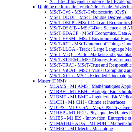
X - Titre d’Ingénieur diplômé de l’École po
Diplôme de formation gradué de l'Ecole Polytec
MScT-CyS - MScT-Cybersecurity (CyS)
MScT-DDDF - MScT-Double Degree Data 
MScT-DEPP - MScT-Data and Economics fo
MScT-DSAIB - MScT-Data Science and AI 
MScT-EDACF - MScT-Economics, Data Anal
MScT-EESM - MScT-Environmental Enginee
MScT-IOT - MScT-Internet of Things : Inn
MScT-LLGA - Track : Large Language Mode
MScT-MaQI - AI for Markets and Quantitat
MScT-STEEM - MScT-Energy Environment 
MScT-TRAI - MScT-Trust and Responsible
MScT-ViCAI - MScT-Visual Computing and
MScT-XCin - MScT-Extended Cinematogr
Master (DNM)
M1AMS - M1 AMS - Mathématiques Appliqué
M1BBH - M1 BBH - Biologie, Biotechnolog
M1BME - M1 BME - Ingénierie BioMédica
M1CHI - M1 CHI - Chimie et Interfaces
M1CPS - M1 CCSN - Maj. CPS - Système 
M1HEP - M1 HEP - Physique des Hautes E
M1IES - M1 IES - Innovation, Entreprise et
M1MATHJHADA - M1 MJH - Mathematiqu
M1MEC - M1 Mech - Mecanique