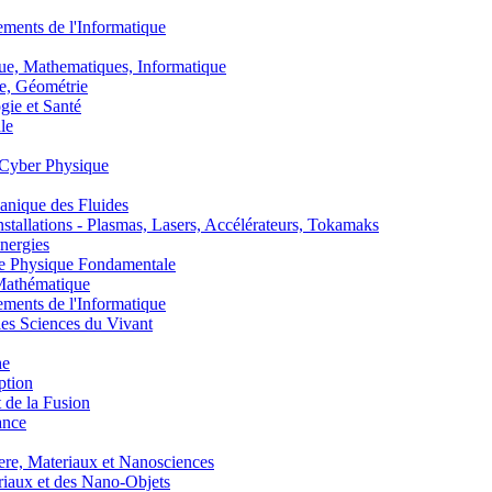
nts de l'Informatique
, Mathematiques, Informatique
, Géométrie
ie et Santé
le
Cyber Physique
nique des Fluides
lations - Plasmas, Lasers, Accélérateurs, Tokamaks
nergies
de Physique Fondamentale
athématique
nts de l'Informatique
s Sciences du Vivant
he
ption
 de la Fusion
ance
, Materiaux et Nanosciences
aux et des Nano-Objets