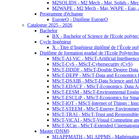
M2SOLIDS - M2 Mech - Maj. Solids - Meca
M2WAPE - M2 Mech - Maj. WAPE - Eau, Air
Programme d'échange
EuroteQ - Diplôme EuroteQ
Catalogue 2025 - 2026
Bachelor
BX - Bachelor of Science de l'Ecole polyte
Cycle Ingénieur
X - Titre d’Ingénieur diplômé de l’École po
Diplôme de formation gradué de l'Ecole Polytec
MScT-AI-ViC - MScT-Artificial Intelligen
MScT-CyS - MScT-Cybersecurity (CyS)
MScT-DDDF - MScT-Double Degree Data 
MScT-DEPP - MScT-Data and Economics fo
MScT-DSAIB - MScT-Data Science and AI 
MScT-EDACF - MScT-Economics, Data Anal
MScT-EESM - MScT-Environmental Enginee
MScT-ESCLiP - MScT-Economics for Smart 
MScT-IOT - MScT-Internet of Things : Inn
MScT-STEEM - MScT-Energy Environment 
MScT-TRAI - MScT-Trust and Responsible
MScT-ViCAI - MScT-Visual Computing and
MScT-XCin - MScT-Extended Cinematogr
Master (DNM)
M1APPMATH - M1 APPMS - Mathématiques A