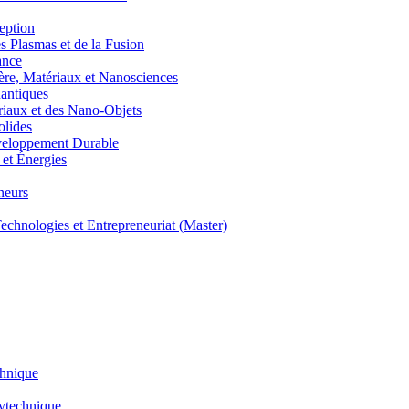
eption
lasmas et de la Fusion
ance
, Matériaux et Nanosciences
ntiques
aux et des Nano-Objets
lides
eloppement Durable
et Énergies
neurs
hnologies et Entrepreneuriat (Master)
chnique
lytechnique