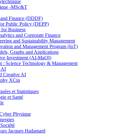
lytechnique
hnique -MSc&T
and Finance (DDDF)
r Public Policy (DEPP)
for Business
ytics and Corporate Finance
ring and Sustainability Management
ovation and Management Program (IoT)
ls, Graphs and Applications
ive Investment (AI-MaQI)
: Science Technology & Management
 AI
 Creative AI
aphy XCin
es et Statistiques
ie et Santé
le
Cyber Physique
nergies
 Société
es Jacques Hadamard