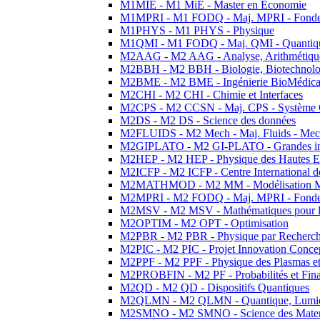
M1MIE - M1 MiE - Master en Economie
M1MPRI - M1 FODQ - Maj. MPRI - Fondeme
M1PHYS - M1 PHYS - Physique
M1QMI - M1 FODQ - Maj. QMI - Quantique
M2AAG - M2 AAG - Analyse, Arithmétique
M2BBH - M2 BBH - Biologie, Biotechnolog
M2BME - M2 BME - Ingénierie BioMédica
M2CHI - M2 CHI - Chimie et Interfaces
M2CPS - M2 CCSN - Maj. CPS - Système 
M2DS - M2 DS - Science des données
M2FLUIDS - M2 Mech - Maj. Fluids - Meca
M2GIPLATO - M2 GI-PLATO - Grandes instal
M2HEP - M2 HEP - Physique des Hautes E
M2ICFP - M2 ICFP - Centre International 
M2MATHMOD - M2 MM - Modélisation M
M2MPRI - M2 FODQ - Maj. MPRI - Fondeme
M2MSV - M2 MSV - Mathématiques pour le
M2OPTIM - M2 OPT - Optimisation
M2PBR - M2 PBR - Physique par Recherc
M2PIC - M2 PIC - Projet Innovation Conce
M2PPF - M2 PPF - Physique des Plasmas et
M2PROBFIN - M2 PF - Probabilités et Fin
M2QD - M2 QD - Dispositifs Quantiques
M2QLMN - M2 QLMN - Quantique, Lumiere
M2SMNO - M2 SMNO - Science des Materi