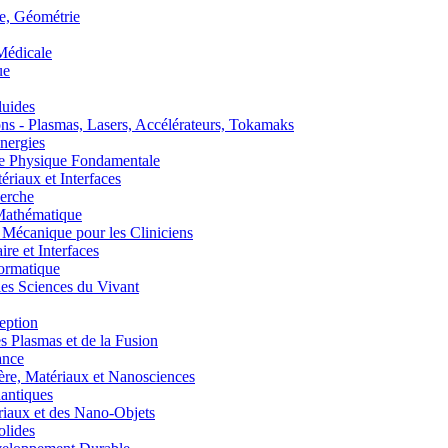
, Géométrie
édicale
ue
uides
s - Plasmas, Lasers, Accélérateurs, Tokamaks
nergies
de Physique Fondamentale
aux et Interfaces
erche
athématique
anique pour les Cliniciens
 et Interfaces
ormatique
s Sciences du Vivant
eption
lasmas et de la Fusion
ance
, Matériaux et Nanosciences
ntiques
aux et des Nano-Objets
lides