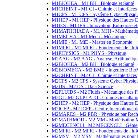
M1BIOHEA - M1 BH - Biologie et Santé
M1CHEINT - M1 CI - Chimie et Interfaces
M1CPS - M1 CPS - Système Cyber Physiq
M1HEP - M1 HEP - Physique des Hautes E
M1IES - M1 IES - Innovation, Entreprise et
M1MATHJHADA - M1 MJH - Mathématiqu
M1MECHA - M1 Mech - Mécanique
M1MIE - M1 MiE - Master en Economie
M1MPRI - M1 MPRI - Fondements de l'Inf
M1PHYSICS - M1 PHYS - Physique
M2AAG - M2 AAG - Analyse, Arithmétique
M2BIOHEA - M2 BH - Biologie et Santé
M2BIOMECA - M2 BME - Ingénierie BioM
M2CHEINT - M2 CI - Chimie et Interfaces
M2CPS - M2 CPS - Système Cyber Physiq
M2DS - M2 DS - Data Science
M2FLUIDS - M2 Fluids - Mécanique des Fl
M2GI - M2 GI-PLATO - Grandes installation
M2HEP - M2 HEP - Physique des Hautes E
M2ICFP - M2 ICFP - Centre International 
M2MARES - M2 PBR - Physique par Rech
M2MATHMOD - M2 MM - Modélisation M
M2MECENCLI - M2 MECENCLI - Génie Méc
M2MPRI - M2 MPRI - Fondements de l'Inf
M2MSV - M2 MSV - Mathématiques pour le