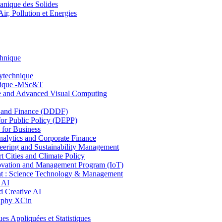
nique des Solides
, Pollution et Energies
chnique
lytechnique
hnique -MSc&T
ce and Advanced Visual Computing
and Finance (DDDF)
r Public Policy (DEPP)
for Business
ytics and Corporate Finance
ring and Sustainability Management
Cities and Climate Policy
ovation and Management Program (IoT)
: Science Technology & Management
 AI
 Creative AI
aphy XCin
ppliquées et Statistiques