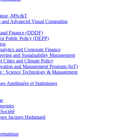
hnique -MSc&T
ce and Advanced Visual Computing
and Finance (DDDF)
r Public Policy (DEPP)
ess
ytics and Corporate Finance
ring and Sustainability Management
Cities and Climate Policy
ovation and Management Program (IoT)
: Science Technology & Management
ppliquées et Statistiques
ue
nergies
 Société
es Jacques Hadamard
ormatique