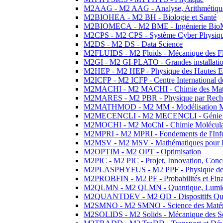
M2AAG - M2 AAG - Analyse, Arithmétique
M2BIOHEA - M2 BH - Biologie et Santé
M2BIOMECA - M2 BME - Ingénierie BioM
M2CPS - M2 CPS - Système Cyber Physiq
M2DS - M2 DS - Data Science
M2FLUIDS - M2 Fluids - Mécanique des Fl
M2GI - M2 GI-PLATO - Grandes installation
M2HEP - M2 HEP - Physique des Hautes E
M2ICFP - M2 ICFP - Centre International 
M2MACHI - M2 MACHI - Chimie des Matéri
M2MARES - M2 PBR - Physique par Rech
M2MATHMOD - M2 MM - Modélisation M
M2MECENCLI - M2 MECENCLI - Génie Méc
M2MOCHI - M2 MoChI - Chimie Moléculaire
M2MPRI - M2 MPRI - Fondements de l'Inf
M2MSV - M2 MSV - Mathématiques pour le
M2OPTIM - M2 OPT - Optimisation
M2PIC - M2 PIC - Projet, Innovation, Conc
M2PLASPHYFUS - M2 PPF - Physique des P
M2PROBFIN - M2 PF - Probabilités et Fin
M2QLMN - M2 QLMN - Quantique, Lumière
M2QUANTDEV - M2 QD - Dispositifs Qua
M2SMNO - M2 SMNO - Science des Matéri
M2SOLIDS - M2 Solids - Mécanique des So