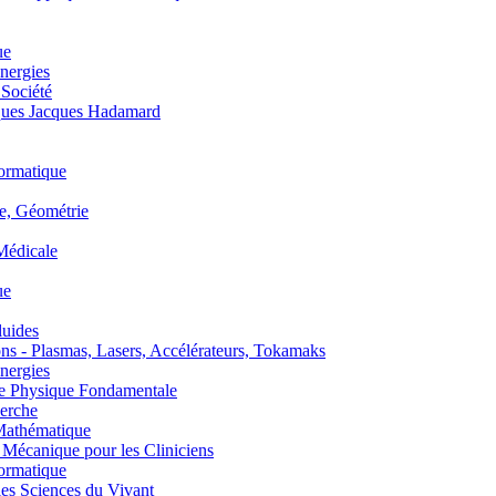
ue
nergies
 Société
es Jacques Hadamard
ormatique
, Géométrie
édicale
ue
uides
s - Plasmas, Lasers, Accélérateurs, Tokamaks
nergies
de Physique Fondamentale
erche
athématique
anique pour les Cliniciens
ormatique
s Sciences du Vivant