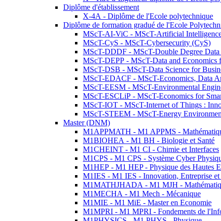
Diplôme d'établissement
X-4A - Diplôme de l'Ecole polytechnique
Diplôme de formation gradué de l'Ecole Polytec
MScT-AI-ViC - MScT-Artificial Intelligen
MScT-CyS - MScT-Cybersecurity (CyS)
MScT-DDDF - MScT-Double Degree Data 
MScT-DEPP - MScT-Data and Economics fo
MScT-DSB - MScT-Data Science for Busin
MScT-EDACF - MScT-Economics, Data Anal
MScT-EESM - MScT-Environmental Enginee
MScT-ESCLiP - MScT-Economics for Smart 
MScT-IOT - MScT-Internet of Things : Inn
MScT-STEEM - MScT-Energy Environment 
Master (DNM)
M1APPMATH - M1 APPMS - Mathématiques A
M1BIOHEA - M1 BH - Biologie et Santé
M1CHEINT - M1 CI - Chimie et Interfaces
M1CPS - M1 CPS - Système Cyber Physiq
M1HEP - M1 HEP - Physique des Hautes E
M1IES - M1 IES - Innovation, Entreprise et
M1MATHJHADA - M1 MJH - Mathématiqu
M1MECHA - M1 Mech - Mécanique
M1MIE - M1 MiE - Master en Economie
M1MPRI - M1 MPRI - Fondements de l'Inf
M1PHYSICS - M1 PHYS - Physique